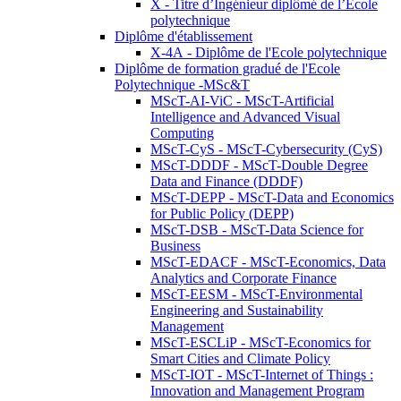
X - Titre d’Ingénieur diplômé de l’École
polytechnique
Diplôme d'établissement
X-4A - Diplôme de l'Ecole polytechnique
Diplôme de formation gradué de l'Ecole
Polytechnique -MSc&T
MScT-AI-ViC - MScT-Artificial
Intelligence and Advanced Visual
Computing
MScT-CyS - MScT-Cybersecurity (CyS)
MScT-DDDF - MScT-Double Degree
Data and Finance (DDDF)
MScT-DEPP - MScT-Data and Economics
for Public Policy (DEPP)
MScT-DSB - MScT-Data Science for
Business
MScT-EDACF - MScT-Economics, Data
Analytics and Corporate Finance
MScT-EESM - MScT-Environmental
Engineering and Sustainability
Management
MScT-ESCLiP - MScT-Economics for
Smart Cities and Climate Policy
MScT-IOT - MScT-Internet of Things :
Innovation and Management Program