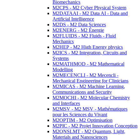
Biomechanics
M2CPS - M2 Cyber Physical System
M2DATAAI - M2 Data AI - Data and
Artificial Intelligence
M2DS - M2 Data Sciences
M2ENERG - M2 Énergie
M2FLUIDS - M2 Fluids - Fluid
Mechanics
M2HEP - M2 High Energy physics
M2ICS - M2 Integration, Circuits and
Systems
M2MATHMOD - M2 Mathematical
Modelling
M2MECENCLI - M2 Mecencli -
Mechanical Engineering for Clinicians
M2MICAS - M2 Machine Learning,
Communications and Security
M2MOCHI - M2 Molecular Chemistry
and Interfaces
M2MSV - M2 MSV - Mathématiques
pour les Sciences du Vivant
M2OPTIM - M2 Optimisation
M2PIC - M2 Projet Innovation Conception
M2QNSLMT - M2 Quantum, Light,
Materials and Nanosciences