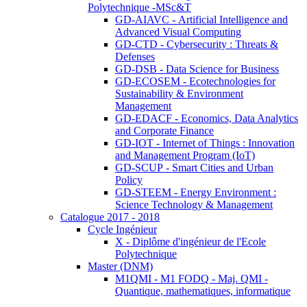
Polytechnique -MSc&T
GD-AIAVC - Artificial Intelligence and
Advanced Visual Computing
GD-CTD - Cybersecurity : Threats &
Defenses
GD-DSB - Data Science for Business
GD-ECOSEM - Ecotechnologies for
Sustainability & Environment
Management
GD-EDACF - Economics, Data Analytics
and Corporate Finance
GD-IOT - Internet of Things : Innovation
and Management Program (IoT)
GD-SCUP - Smart Cities and Urban
Policy
GD-STEEM - Energy Environment :
Science Technology & Management
Catalogue 2017 - 2018
Cycle Ingénieur
X - Diplôme d'ingénieur de l'Ecole
Polytechnique
Master (DNM)
M1QMI - M1 FODQ - Maj. QMI -
Quantique, mathematiques, informatique