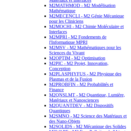
Matériaux et Interfaces
M2MATHMOD - M2 Modélisation
Mathématique
M2MECENCLI - M2 Génie Mécanique
pour les Cliniciens
M2MOCHI - M2 Chimie Moléculaire et
Interfaces
M2MPRI - M2 Fondements de
l'Informatique MPRI
M2MSV - M2 Mathématiques pour les
Sciences du Vivant
M2OPTIM - M2 Optimisation
M2PIC - M2 Projet, Innovation,
Conception
M2PLASPHYFUS - M2 Physique des
Plasmas et de la Fusion
M2PROBFIN - M2 Probabilités et
Finance
M2QNSLMT - M2 Quantique, Lumière,
Matériaux et Nanosciences
M2QUANTDEV - M2 Dispositifs
Quantiques
M2SMNO - M2 Science des Matériaux et
des Nano-Objets
M2SOLIDS - M2 Mécanique des Solides