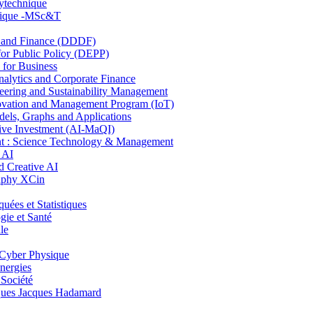
lytechnique
hnique -MSc&T
and Finance (DDDF)
r Public Policy (DEPP)
for Business
ytics and Corporate Finance
ring and Sustainability Management
ovation and Management Program (IoT)
ls, Graphs and Applications
ive Investment (AI-MaQI)
: Science Technology & Management
 AI
 Creative AI
aphy XCin
es et Statistiques
ie et Santé
le
Cyber Physique
nergies
 Société
es Jacques Hadamard