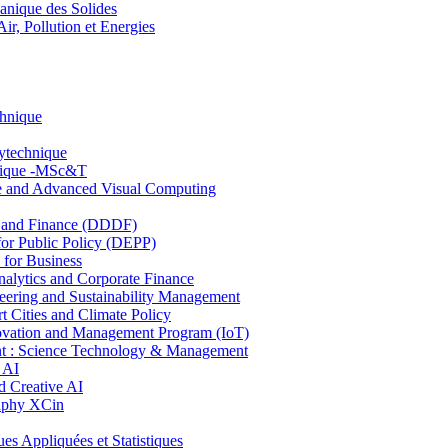
nique des Solides
, Pollution et Energies
chnique
lytechnique
hnique -MSc&T
ce and Advanced Visual Computing
and Finance (DDDF)
r Public Policy (DEPP)
for Business
ytics and Corporate Finance
ring and Sustainability Management
Cities and Climate Policy
ovation and Management Program (IoT)
: Science Technology & Management
 AI
 Creative AI
aphy XCin
ppliquées et Statistiques