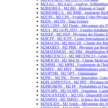
M2AAG - M2 AAG - Analyse, Arithmétique
M2BIOHEA - M2 BH - Biologie et Santé
M2BIOMECA - M2 BME - Ingénierie BioM
M2CPS - M2 CPS - Système Cyber Physiq
M2DS - M2 DS - Data Science
M2FLUIDS - M2 Fluids - Mécanique des Fl
M2GI - M2 GI-PLATO - Grandes installation
M2HEP - M2 HEP - Physique des Hautes E
M2ICFP - M2 ICFP - Centre International 
M2MACHI - M2 MACHI - Chimie des Matéri
M2MARES - M2 PBR - Physique par Rech
M2MATHMOD - M2 MM - Modélisation M
M2MECENCLI - M2 MECENCLI - Génie Méc
M2MOCHI - M2 MoChI - Chimie Moléculaire
M2MPRI - M2 MPRI - Fondements de l'Inf
M2MSV - M2 MSV - Mathématiques pour le
M2OPTIM - M2 OPT - Optimisation
M2PIC - M2 PIC - Projet, Innovation, Conc
M2PLASPHYFUS - M2 PPF - Physique des P
M2PROBFIN - M2 PF - Probabilités et Fin
M2QLMN - M2 QLMN - Quantique, Lumière
M2QUANTDEV - M2 QD - Dispositifs Qua
M2SMNO - M2 SMNO - Science des Matéri
M2SOLIDS - M2 Solids - Mécanique des So