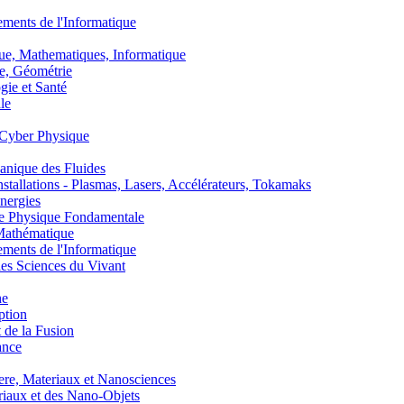
nts de l'Informatique
, Mathematiques, Informatique
, Géométrie
ie et Santé
le
Cyber Physique
nique des Fluides
lations - Plasmas, Lasers, Accélérateurs, Tokamaks
nergies
de Physique Fondamentale
athématique
nts de l'Informatique
s Sciences du Vivant
he
ption
 de la Fusion
ance
, Materiaux et Nanosciences
aux et des Nano-Objets