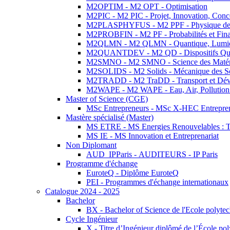
M2OPTIM - M2 OPT - Optimisation
M2PIC - M2 PIC - Projet, Innovation, Conc
M2PLASPHYFUS - M2 PPF - Physique des P
M2PROBFIN - M2 PF - Probabilités et Fin
M2QLMN - M2 QLMN - Quantique, Lumière
M2QUANTDEV - M2 QD - Dispositifs Qua
M2SMNO - M2 SMNO - Science des Matéri
M2SOLIDS - M2 Solids - Mécanique des So
M2TRADD - M2 TraDD - Transport et Dév
M2WAPE - M2 WAPE - Eau, Air, Pollution 
Master of Science (CGE)
MSc Entrepreneurs - MSc X-HEC Entrepre
Mastère spécialisé (Master)
MS ETRE - MS Energies Renouvelables : Tec
MS IE - MS Innovation et Entreprenariat
Non Diplomant
AUD_IPParis - AUDITEURS - IP Paris
Programme d'échange
EuroteQ - Diplôme EuroteQ
PEI - Programmes d'échange internationaux
Catalogue 2024 - 2025
Bachelor
BX - Bachelor of Science de l'Ecole polyte
Cycle Ingénieur
X - Titre d’Ingénieur diplômé de l’École po