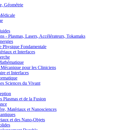
, Géométrie
édicale
ue
uides
s - Plasmas, Lasers, Accélérateurs, Tokamaks
nergies
de Physique Fondamentale
aux et Interfaces
erche
athématique
anique pour les Cliniciens
 et Interfaces
ormatique
s Sciences du Vivant
eption
lasmas et de la Fusion
ance
, Matériaux et Nanosciences
ntiques
aux et des Nano-Objets
lides