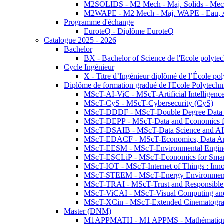
M2SOLIDS - M2 Mech - Maj. Solids - Meca
M2WAPE - M2 Mech - Maj. WAPE - Eau, Air
Programme d'échange
EuroteQ - Diplôme EuroteQ
Catalogue 2025 - 2026
Bachelor
BX - Bachelor of Science de l'Ecole polyte
Cycle Ingénieur
X - Titre d’Ingénieur diplômé de l’École po
Diplôme de formation gradué de l'Ecole Polytec
MScT-AI-ViC - MScT-Artificial Intelligen
MScT-CyS - MScT-Cybersecurity (CyS)
MScT-DDDF - MScT-Double Degree Data 
MScT-DEPP - MScT-Data and Economics fo
MScT-DSAIB - MScT-Data Science and AI 
MScT-EDACF - MScT-Economics, Data Anal
MScT-EESM - MScT-Environmental Enginee
MScT-ESCLiP - MScT-Economics for Smart 
MScT-IOT - MScT-Internet of Things : Inn
MScT-STEEM - MScT-Energy Environment 
MScT-TRAI - MScT-Trust and Responsible
MScT-ViCAI - MScT-Visual Computing and
MScT-XCin - MScT-Extended Cinematogr
Master (DNM)
M1APPMATH - M1 APPMS - Mathématiques A