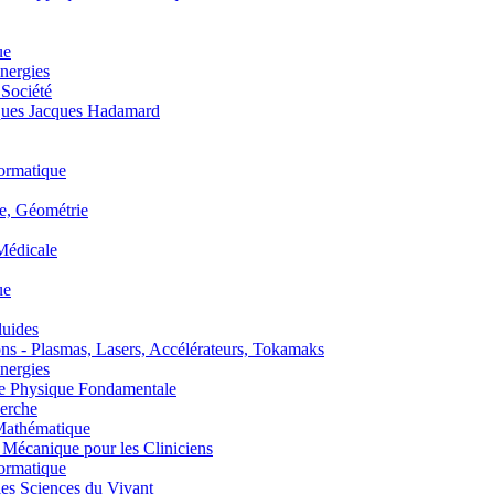
ue
nergies
 Société
es Jacques Hadamard
ormatique
, Géométrie
édicale
ue
uides
s - Plasmas, Lasers, Accélérateurs, Tokamaks
nergies
de Physique Fondamentale
erche
athématique
anique pour les Cliniciens
ormatique
s Sciences du Vivant