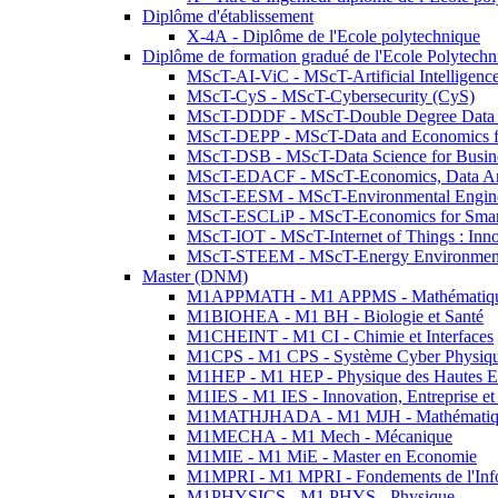
Diplôme d'établissement
X-4A - Diplôme de l'Ecole polytechnique
Diplôme de formation gradué de l'Ecole Polytec
MScT-AI-ViC - MScT-Artificial Intelligen
MScT-CyS - MScT-Cybersecurity (CyS)
MScT-DDDF - MScT-Double Degree Data 
MScT-DEPP - MScT-Data and Economics fo
MScT-DSB - MScT-Data Science for Busin
MScT-EDACF - MScT-Economics, Data Anal
MScT-EESM - MScT-Environmental Enginee
MScT-ESCLiP - MScT-Economics for Smart 
MScT-IOT - MScT-Internet of Things : Inn
MScT-STEEM - MScT-Energy Environment 
Master (DNM)
M1APPMATH - M1 APPMS - Mathématiques A
M1BIOHEA - M1 BH - Biologie et Santé
M1CHEINT - M1 CI - Chimie et Interfaces
M1CPS - M1 CPS - Système Cyber Physiq
M1HEP - M1 HEP - Physique des Hautes E
M1IES - M1 IES - Innovation, Entreprise et
M1MATHJHADA - M1 MJH - Mathématiqu
M1MECHA - M1 Mech - Mécanique
M1MIE - M1 MiE - Master en Economie
M1MPRI - M1 MPRI - Fondements de l'Inf
M1PHYSICS - M1 PHYS - Physique