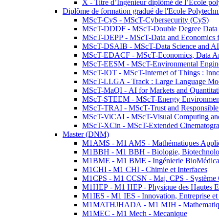
X - Titre d’Ingénieur diplômé de l’École po
Diplôme de formation gradué de l'Ecole Polytec
MScT-CyS - MScT-Cybersecurity (CyS)
MScT-DDDF - MScT-Double Degree Data 
MScT-DEPP - MScT-Data and Economics fo
MScT-DSAIB - MScT-Data Science and AI 
MScT-EDACF - MScT-Economics, Data Anal
MScT-EESM - MScT-Environmental Enginee
MScT-IOT - MScT-Internet of Things : Inn
MScT-LLGA - Track : Large Language Mode
MScT-MaQI - AI for Markets and Quantitat
MScT-STEEM - MScT-Energy Environment 
MScT-TRAI - MScT-Trust and Responsible
MScT-ViCAI - MScT-Visual Computing and
MScT-XCin - MScT-Extended Cinematogr
Master (DNM)
M1AMS - M1 AMS - Mathématiques Appliqué
M1BBH - M1 BBH - Biologie, Biotechnolog
M1BME - M1 BME - Ingénierie BioMédica
M1CHI - M1 CHI - Chimie et Interfaces
M1CPS - M1 CCSN - Maj. CPS - Système 
M1HEP - M1 HEP - Physique des Hautes E
M1IES - M1 IES - Innovation, Entreprise et
M1MATHJHADA - M1 MJH - Mathematiqu
M1MEC - M1 Mech - Mecanique