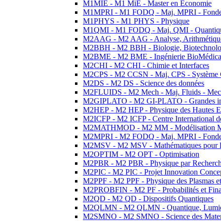
M1MIE - M1 MiE - Master en Economie
M1MPRI - M1 FODQ - Maj. MPRI - Fondeme
M1PHYS - M1 PHYS - Physique
M1QMI - M1 FODQ - Maj. QMI - Quantique
M2AAG - M2 AAG - Analyse, Arithmétique
M2BBH - M2 BBH - Biologie, Biotechnolog
M2BME - M2 BME - Ingénierie BioMédica
M2CHI - M2 CHI - Chimie et Interfaces
M2CPS - M2 CCSN - Maj. CPS - Système 
M2DS - M2 DS - Science des données
M2FLUIDS - M2 Mech - Maj. Fluids - Meca
M2GIPLATO - M2 GI-PLATO - Grandes instal
M2HEP - M2 HEP - Physique des Hautes E
M2ICFP - M2 ICFP - Centre International 
M2MATHMOD - M2 MM - Modélisation M
M2MPRI - M2 FODQ - Maj. MPRI - Fondeme
M2MSV - M2 MSV - Mathématiques pour le
M2OPTIM - M2 OPT - Optimisation
M2PBR - M2 PBR - Physique par Recherc
M2PIC - M2 PIC - Projet Innovation Conce
M2PPF - M2 PPF - Physique des Plasmas et
M2PROBFIN - M2 PF - Probabilités et Fin
M2QD - M2 QD - Dispositifs Quantiques
M2QLMN - M2 QLMN - Quantique, Lumiere
M2SMNO - M2 SMNO - Science des Materi