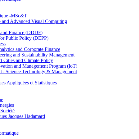
hnique -MSc&T
ce and Advanced Visual Computing
and Finance (DDDF)
r Public Policy (DEPP)
ess
ytics and Corporate Finance
ring and Sustainability Management
Cities and Climate Policy
ovation and Management Program (IoT)
: Science Technology & Management
ppliquées et Statistiques
ue
nergies
 Société
es Jacques Hadamard
ormatique