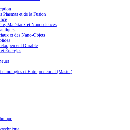
eption
lasmas et de la Fusion
ance
, Matériaux et Nanosciences
ntiques
aux et des Nano-Objets
lides
eloppement Durable
et Énergies
neurs
hnologies et Entrepreneuriat (Master)
chnique
lytechnique