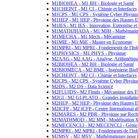
M1BIOHEA - M1 BH - Biologie et Santé
M1CHEINT - M1 CI - Chimie et Interfaces
M1CPS - M1 CPS - Système Cyber Physiq
M1HEP - M1 HEP - Physique des Hautes E
M1IES - M1 IES - Innovation, Entreprise et
M1MATHJHADA - M1 MJH - Mathématiqu
M1MECHA - M1 Mech - Mécanique
M1MIE - M1 MiE - Master en Economie
M1MPRI - M1 MPRI - Fondements de l'Inf
M1PHYSICS - M1 PHYS - Physique
M2AAG - M2 AAG - Analyse, Arithmétique
M2BIOHEA - M2 BH - Biologie et Santé
M2BIOMECA - M2 BME - Ingénierie BioM
M2CHEINT - M2 CI - Chimie et Interfaces
M2CPS - M2 CPS - Système Cyber Physiq
M2DS - M2 DS - Data Science
M2FLUIDS - M2 Fluids - Mécanique des Fl
M2GI - M2 GI-PLATO - Grandes installation
M2HEP - M2 HEP - Physique des Hautes E
M2ICFP - M2 ICFP - Centre International 
M2MARES - M2 PBR - Physique par Rech
M2MATHMOD - M2 MM - Modélisation M
M2MECENCLI - M2 MECENCLI - Génie Méc
M2MPRI - M2 MPRI - Fondements de l'Inf
M2MSV - M2 MSV - Mathématiques pour le