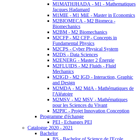
M1MATHJHADA - M1 - Mathematiques
Jacques Hadamard
M1MIE - M1 MiE - Master in Economics
M2BIOMECA - M2 Biomeca -
Biomechanics
M2BM - M2 Biomechanics
M2CFP - M2 CFP - Concepts in
Fundamental Physics
M2CPS - Cyber Physical System
M2DS - Data Sciences
M2ENERG - Master 2 Énergie
M2FLUIDS - M2 Fluids - Fluid
Mechanics
M2IGD - M2 IGD - Interaction, Graphic
and Design
M2MDA - M2 MdA - Mathématiques de
l'Aléatoire
M2MSV - M2 MSV - Mathématiques
pour les Sciences du Vivant
M2PIC - Projet Innovation Conception
Programme d'échange
PEI - Echanges PEI
Catalogue 2020 - 2021
Bachelor
BS - Bachelor of Science de l'Ecole