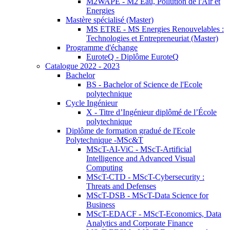
M2WAPE - M2 Eau, Pollution de l'Air et
Energies
Mastère spécialisé (Master)
MS ETRE - MS Energies Renouvelables :
Technologies et Entrepreneuriat (Master)
Programme d'échange
EuroteQ - Diplôme EuroteQ
Catalogue 2022 - 2023
Bachelor
BS - Bachelor of Science de l'Ecole
polytechnique
Cycle Ingénieur
X - Titre d’Ingénieur diplômé de l’École
polytechnique
Diplôme de formation gradué de l'Ecole
Polytechnique -MSc&T
MScT-AI-ViC - MScT-Artificial
Intelligence and Advanced Visual
Computing
MScT-CTD - MScT-Cybersecurity :
Threats and Defenses
MScT-DSB - MScT-Data Science for
Business
MScT-EDACF - MScT-Economics, Data
Analytics and Corporate Finance