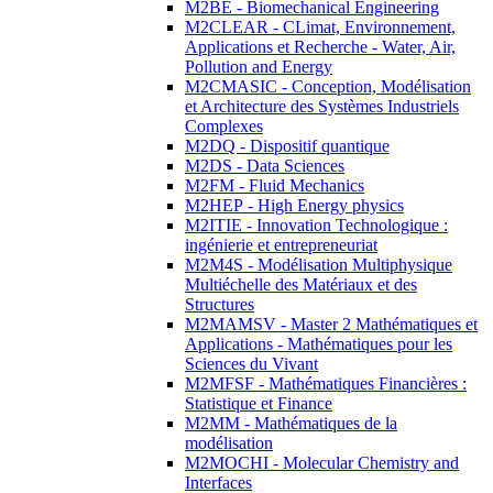
M2BE - Biomechanical Engineering
M2CLEAR - CLimat, Environnement,
Applications et Recherche - Water, Air,
Pollution and Energy
M2CMASIC - Conception, Modélisation
et Architecture des Systèmes Industriels
Complexes
M2DQ - Dispositif quantique
M2DS - Data Sciences
M2FM - Fluid Mechanics
M2HEP - High Energy physics
M2ITIE - Innovation Technologique :
ingénierie et entrepreneuriat
M2M4S - Modélisation Multiphysique
Multiéchelle des Matériaux et des
Structures
M2MAMSV - Master 2 Mathématiques et
Applications - Mathématiques pour les
Sciences du Vivant
M2MFSF - Mathématiques Financières :
Statistique et Finance
M2MM - Mathématiques de la
modélisation
M2MOCHI - Molecular Chemistry and
Interfaces