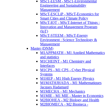
MScT-EESM - MScT-Environmental
Engineering and Sustainability
Management
MScT-ESCLiP - MScT-Economics for
Smart Cities and Climate Policy
MScT-IOT - MScT-Internet of Things :
Innovation and Management Program
(IoT)
MScT-STEEM - MScT-Energy
Environment : Science Technology &
Management
Master (DNM)
M1APPMATH - M1 Applied Mathematics
and statistics
M1CHEINT - M1 Chemistry and
Interfaces
M1CPS - M1 CPS - Cyber Physical
Systems
M1HEP - M1 High Energy Physics
M1MATHJHADA - M1 Mathematiques
Jacques Hadamard
M1MECHA - M1 Mechanics
M1MIE - M1 MIE - Master in Economics
M2BIOHEA - M2 Biology and Health
M2BIOMECA - M2 Biomeca -