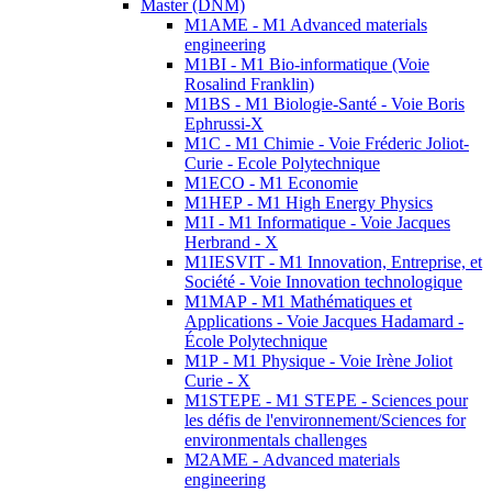
Master (DNM)
M1AME - M1 Advanced materials
engineering
M1BI - M1 Bio-informatique (Voie
Rosalind Franklin)
M1BS - M1 Biologie-Santé - Voie Boris
Ephrussi-X
M1C - M1 Chimie - Voie Fréderic Joliot-
Curie - Ecole Polytechnique
M1ECO - M1 Economie
M1HEP - M1 High Energy Physics
M1I - M1 Informatique - Voie Jacques
Herbrand - X
M1IESVIT - M1 Innovation, Entreprise, et
Société - Voie Innovation technologique
M1MAP - M1 Mathématiques et
Applications - Voie Jacques Hadamard -
École Polytechnique
M1P - M1 Physique - Voie Irène Joliot
Curie - X
M1STEPE - M1 STEPE - Sciences pour
les défis de l'environnement/Sciences for
environmentals challenges
M2AME - Advanced materials
engineering