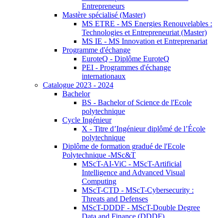
Entrepreneurs
Mastère spécialisé (Master)
MS ETRE - MS Energies Renouvelables :
Technologies et Entrepreneuriat (Master)
MS IE - MS Innovation et Entreprenariat
Programme d'échange
EuroteQ - Diplôme EuroteQ
PEI - Programmes d'échange
internationaux
Catalogue 2023 - 2024
Bachelor
BS - Bachelor of Science de l'Ecole
polytechnique
Cycle Ingénieur
X - Titre d’Ingénieur diplômé de l’École
polytechnique
Diplôme de formation gradué de l'Ecole
Polytechnique -MSc&T
MScT-AI-ViC - MScT-Artificial
Intelligence and Advanced Visual
Computing
MScT-CTD - MScT-Cybersecurity :
Threats and Defenses
MScT-DDDF - MScT-Double Degree
Data and Finance (DDDF)