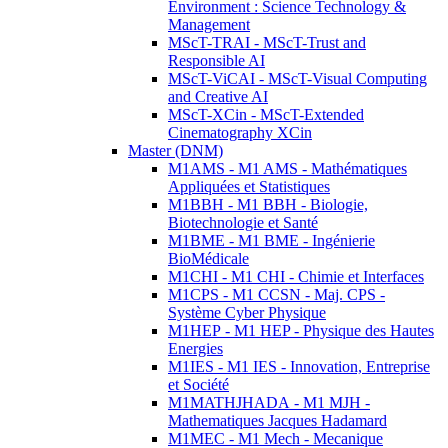
Environment : Science Technology &
Management
MScT-TRAI - MScT-Trust and
Responsible AI
MScT-ViCAI - MScT-Visual Computing
and Creative AI
MScT-XCin - MScT-Extended
Cinematography XCin
Master (DNM)
M1AMS - M1 AMS - Mathématiques
Appliquées et Statistiques
M1BBH - M1 BBH - Biologie,
Biotechnologie et Santé
M1BME - M1 BME - Ingénierie
BioMédicale
M1CHI - M1 CHI - Chimie et Interfaces
M1CPS - M1 CCSN - Maj. CPS -
Système Cyber Physique
M1HEP - M1 HEP - Physique des Hautes
Energies
M1IES - M1 IES - Innovation, Entreprise
et Société
M1MATHJHADA - M1 MJH -
Mathematiques Jacques Hadamard
M1MEC - M1 Mech - Mecanique