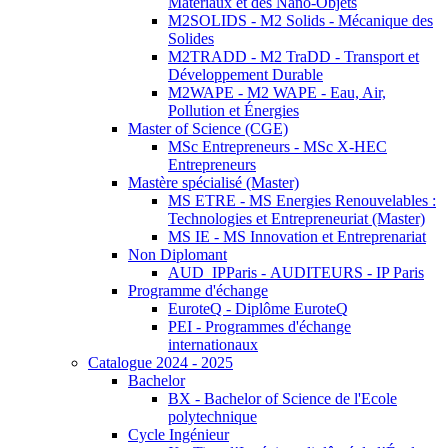
Matériaux et des Nano-Objets
M2SOLIDS - M2 Solids - Mécanique des
Solides
M2TRADD - M2 TraDD - Transport et
Développement Durable
M2WAPE - M2 WAPE - Eau, Air,
Pollution et Énergies
Master of Science (CGE)
MSc Entrepreneurs - MSc X-HEC
Entrepreneurs
Mastère spécialisé (Master)
MS ETRE - MS Energies Renouvelables :
Technologies et Entrepreneuriat (Master)
MS IE - MS Innovation et Entreprenariat
Non Diplomant
AUD_IPParis - AUDITEURS - IP Paris
Programme d'échange
EuroteQ - Diplôme EuroteQ
PEI - Programmes d'échange
internationaux
Catalogue 2024 - 2025
Bachelor
BX - Bachelor of Science de l'Ecole
polytechnique
Cycle Ingénieur