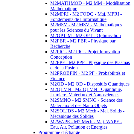
M2MATHMOD - M2 MM - Modélisation
Mathématique
M2MPRI - M2 FODQ - Maj. MPRI -
Fondements de l'Informatique
M2MSV - M2 MSV - Mathématiques
pour les Sciences du Vivant
M2OPTIM - M2 OPT - Optimisation
M2PBR - M2 PBR - Physique par
Recherche
M2PIC - M2 PIC - Projet Innovation
Conception
M2PPF - M2 PPF - Physique des Plasmas
et de la Fusion
M2PROBFIN - M2 PF - Probabilités et
Finance
M2QD - M2 QD - Dispositifs Quantiques
M2QLMN - M2 QLMN - Quantique,
Lumiere, Materiaux et Nanosciences
M2SMNO - M2 SMNO - Science des
Materiaux et des Nano-Objets
M2SOLIDS - M2 Mech - Maj. Solids -
Mecanique des Solides
M2WAPE - M2 Mech - Maj. WAPE -
Eau, Air, Pollution et Energies
Programme d'échange