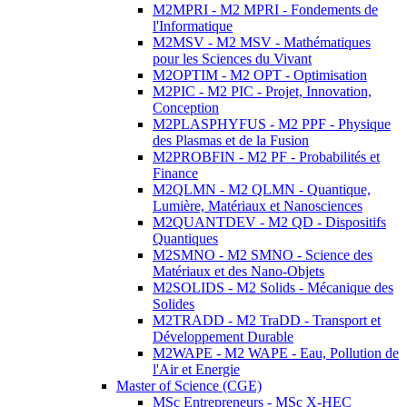
M2MPRI - M2 MPRI - Fondements de
l'Informatique
M2MSV - M2 MSV - Mathématiques
pour les Sciences du Vivant
M2OPTIM - M2 OPT - Optimisation
M2PIC - M2 PIC - Projet, Innovation,
Conception
M2PLASPHYFUS - M2 PPF - Physique
des Plasmas et de la Fusion
M2PROBFIN - M2 PF - Probabilités et
Finance
M2QLMN - M2 QLMN - Quantique,
Lumière, Matériaux et Nanosciences
M2QUANTDEV - M2 QD - Dispositifs
Quantiques
M2SMNO - M2 SMNO - Science des
Matériaux et des Nano-Objets
M2SOLIDS - M2 Solids - Mécanique des
Solides
M2TRADD - M2 TraDD - Transport et
Développement Durable
M2WAPE - M2 WAPE - Eau, Pollution de
l'Air et Energie
Master of Science (CGE)
MSc Entrepreneurs - MSc X-HEC