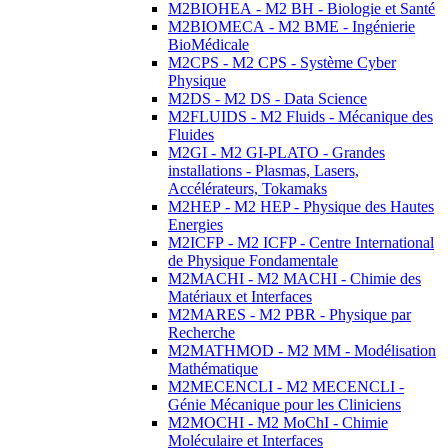
M2BIOHEA - M2 BH - Biologie et Santé
M2BIOMECA - M2 BME - Ingénierie
BioMédicale
M2CPS - M2 CPS - Système Cyber
Physique
M2DS - M2 DS - Data Science
M2FLUIDS - M2 Fluids - Mécanique des
Fluides
M2GI - M2 GI-PLATO - Grandes
installations - Plasmas, Lasers,
Accélérateurs, Tokamaks
M2HEP - M2 HEP - Physique des Hautes
Energies
M2ICFP - M2 ICFP - Centre International
de Physique Fondamentale
M2MACHI - M2 MACHI - Chimie des
Matériaux et Interfaces
M2MARES - M2 PBR - Physique par
Recherche
M2MATHMOD - M2 MM - Modélisation
Mathématique
M2MECENCLI - M2 MECENCLI -
Génie Mécanique pour les Cliniciens
M2MOCHI - M2 MoChI - Chimie
Moléculaire et Interfaces