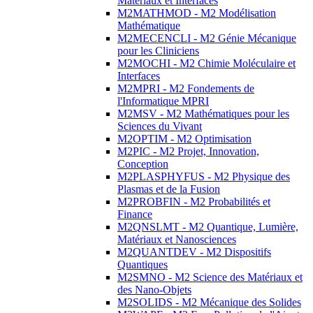
Matériaux et Interfaces
M2MATHMOD - M2 Modélisation
Mathématique
M2MECENCLI - M2 Génie Mécanique
pour les Cliniciens
M2MOCHI - M2 Chimie Moléculaire et
Interfaces
M2MPRI - M2 Fondements de
l'Informatique MPRI
M2MSV - M2 Mathématiques pour les
Sciences du Vivant
M2OPTIM - M2 Optimisation
M2PIC - M2 Projet, Innovation,
Conception
M2PLASPHYFUS - M2 Physique des
Plasmas et de la Fusion
M2PROBFIN - M2 Probabilités et
Finance
M2QNSLMT - M2 Quantique, Lumière,
Matériaux et Nanosciences
M2QUANTDEV - M2 Dispositifs
Quantiques
M2SMNO - M2 Science des Matériaux et
des Nano-Objets
M2SOLIDS - M2 Mécanique des Solides