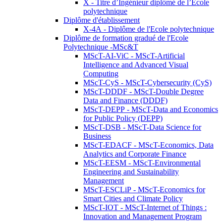
X - Titre d’Ingénieur diplômé de l’École
polytechnique
Diplôme d'établissement
X-4A - Diplôme de l'Ecole polytechnique
Diplôme de formation gradué de l'Ecole
Polytechnique -MSc&T
MScT-AI-ViC - MScT-Artificial
Intelligence and Advanced Visual
Computing
MScT-CyS - MScT-Cybersecurity (CyS)
MScT-DDDF - MScT-Double Degree
Data and Finance (DDDF)
MScT-DEPP - MScT-Data and Economics
for Public Policy (DEPP)
MScT-DSB - MScT-Data Science for
Business
MScT-EDACF - MScT-Economics, Data
Analytics and Corporate Finance
MScT-EESM - MScT-Environmental
Engineering and Sustainability
Management
MScT-ESCLiP - MScT-Economics for
Smart Cities and Climate Policy
MScT-IOT - MScT-Internet of Things :
Innovation and Management Program