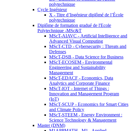
polytechnique
Cycle Ingénieur
X - Titre d’Ingénieur diplômé de l’École
polytechnique
Diplôme de formation gradué de l'Ecole
Polytechnique -MSc&T
MScT-AIAVC - Artificial Intelligence and
Advanced Visual Computing
MScT-CTD - Cybersecurity : Threats and
Defenses
MScT-DSB - Data Science for Business
MScT-ECOSEM - Environmental
Engineering and Sustainability
Management
MScT-EDACF - Economics, Data
Analytics and Corporate Finance
MScT-IOT - Internet of Things :
Innovation and Management Program
(IoT)
MScT-SCUP - Economics for Smart Cities
and Climate Policy
MScT-STEEM - Energy Environment :
Science Technology & Management
Master (DNM)
M1APPMATH - M1 - Applied