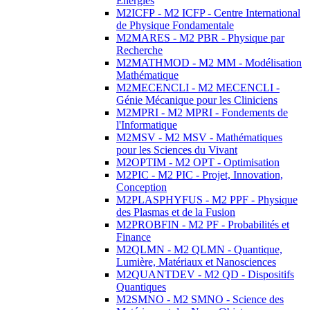
Energies
M2ICFP - M2 ICFP - Centre International
de Physique Fondamentale
M2MARES - M2 PBR - Physique par
Recherche
M2MATHMOD - M2 MM - Modélisation
Mathématique
M2MECENCLI - M2 MECENCLI -
Génie Mécanique pour les Cliniciens
M2MPRI - M2 MPRI - Fondements de
l'Informatique
M2MSV - M2 MSV - Mathématiques
pour les Sciences du Vivant
M2OPTIM - M2 OPT - Optimisation
M2PIC - M2 PIC - Projet, Innovation,
Conception
M2PLASPHYFUS - M2 PPF - Physique
des Plasmas et de la Fusion
M2PROBFIN - M2 PF - Probabilités et
Finance
M2QLMN - M2 QLMN - Quantique,
Lumière, Matériaux et Nanosciences
M2QUANTDEV - M2 QD - Dispositifs
Quantiques
M2SMNO - M2 SMNO - Science des