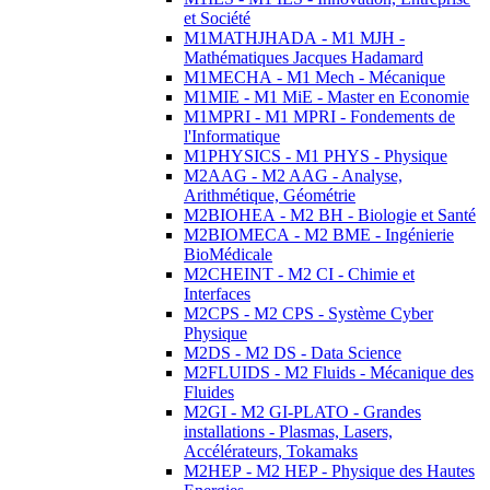
et Société
M1MATHJHADA - M1 MJH -
Mathématiques Jacques Hadamard
M1MECHA - M1 Mech - Mécanique
M1MIE - M1 MiE - Master en Economie
M1MPRI - M1 MPRI - Fondements de
l'Informatique
M1PHYSICS - M1 PHYS - Physique
M2AAG - M2 AAG - Analyse,
Arithmétique, Géométrie
M2BIOHEA - M2 BH - Biologie et Santé
M2BIOMECA - M2 BME - Ingénierie
BioMédicale
M2CHEINT - M2 CI - Chimie et
Interfaces
M2CPS - M2 CPS - Système Cyber
Physique
M2DS - M2 DS - Data Science
M2FLUIDS - M2 Fluids - Mécanique des
Fluides
M2GI - M2 GI-PLATO - Grandes
installations - Plasmas, Lasers,
Accélérateurs, Tokamaks
M2HEP - M2 HEP - Physique des Hautes