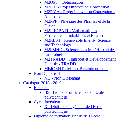
M2OPT - Optimisation
M2PIC - Projet Innovation Conception
M2PICA - Projet Innovation Conception -
Alternance
M2PPF - Physique des Plasmas et de la
Fusion
M2PROBAFI - Mathématiques
Financières : Probabilités et Finance
M2REST - Renewable Energy, Science
and Technology
M2SMNO - Sciences des Matériaux et des
nano-objets
M2TRADD - Transport et Développement
Durable - TRADD
MBIOENT - Master Bio-entrepreneur
Non Diplomant
ND - Non Diplomant
Catalogue 2018 - 2019
Bachelor
BS - Bachelor of Science de l'Ecole
polytechnique
Cycle Ingénieur
X - Diplôme d'ingénieur de l'Ecole
polytechnique
Diplôme de formation gradué de l'Ecole