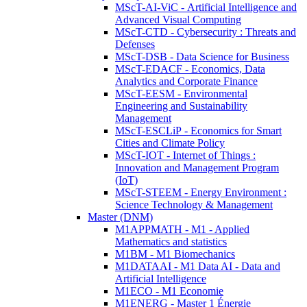
MScT-AI-ViC - Artificial Intelligence and
Advanced Visual Computing
MScT-CTD - Cybersecurity : Threats and
Defenses
MScT-DSB - Data Science for Business
MScT-EDACF - Economics, Data
Analytics and Corporate Finance
MScT-EESM - Environmental
Engineering and Sustainability
Management
MScT-ESCLiP - Economics for Smart
Cities and Climate Policy
MScT-IOT - Internet of Things :
Innovation and Management Program
(IoT)
MScT-STEEM - Energy Environment :
Science Technology & Management
Master (DNM)
M1APPMATH - M1 - Applied
Mathematics and statistics
M1BM - M1 Biomechanics
M1DATAAI - M1 Data AI - Data and
Artificial Intelligence
M1ECO - M1 Economie
M1ENERG - Master 1 Énergie