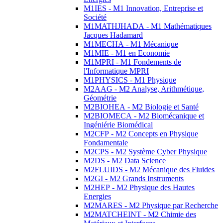
M1IES - M1 Innovation, Entreprise et
Société
M1MATHJHADA - M1 Mathématiques
Jacques Hadamard
M1MECHA - M1 Mécanique
M1MIE - M1 en Economie
M1MPRI - M1 Fondements de
l'Informatique MPRI
M1PHYSICS - M1 Physique
M2AAG - M2 Analyse, Arithmétique,
Géométrie
M2BIOHEA - M2 Biologie et Santé
M2BIOMECA - M2 Biomécanique et
Ingéniérie Biomédical
M2CFP - M2 Concepts en Physique
Fondamentale
M2CPS - M2 Système Cyber Physique
M2DS - M2 Data Science
M2FLUIDS - M2 Mécanique des Fluides
M2GI - M2 Grands Instruments
M2HEP - M2 Physique des Hautes
Energies
M2MARES - M2 Physique par Recherche
M2MATCHEINT - M2 Chimie des