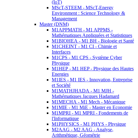
(IoT)
MScT-STEEM - MScT-Energy
Environment : Science Technology &
Management
Master (DNM)
M1APPMATH - M1 APPMS -
Mathématiques Appliquées et Statistiques
M1BIOHEA - M1 BH - Biologie et Santé
M1CHEINT - M1 CI - Chimie et
Interfaces
M1CPS - M1 CPS - Système Cyber
Physique
M1HEP - M1 HEP - Physique des Hautes
Energies
M1IES - M1 IES - Innovation, Entreprise
et Société
M1MATHJHADA - M1 MJH -
Mathématiques Jacques Hadamard
M1MECHA - M1 Mech - Mécanique
M1MIE - M1 MiE - Master en Economie
M1MPRI - M1 MPRI - Fondements de
l'Informatique
M1PHYSICS - M1 PHYS - Physique
M2AAG - M2 AAG - Analyse,
Arithmétique, Géométrie