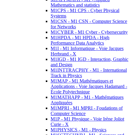
Mathematics and statistics
M1CPS - M1 CPS - Cyber Physical
Systems
M1CSN - M1 CSN - Computer Science
for Networks
M1CYBER - M1 Cyber - Cybersecurity
M1HPDA - M1 HPDA - High
Performance Data Analytics
M1I - M1 Informatique - Voie Jacques
Herbrand - X
M1IGD - M1 IGD - Interaction, Graphic
and Design
M1INTTRACPHY - M1 - International
Track in Physics
M1MAP - M1 Mathématiques et
Applications - Voie Jacques Hadamard -
École Polytechnique
M1MATHAPP - M1 - Mathématiques
Appliquées
M1MPRI - M1 MPRI - Foudations of
Computer Science
M1P - M1 Physique - Voie Irène Joliot
Curie - X
M1PHYSICS - M1 - Physics