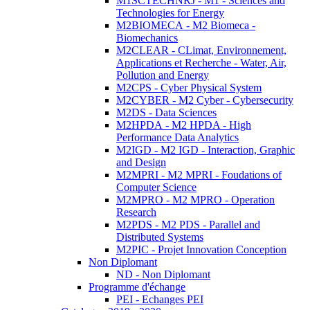
M1SCTECHNRJ - M1 - Sciences and
Technologies for Energy
M2BIOMECA - M2 Biomeca -
Biomechanics
M2CLEAR - CLimat, Environnement,
Applications et Recherche - Water, Air,
Pollution and Energy
M2CPS - Cyber Physical System
M2CYBER - M2 Cyber - Cybersecurity
M2DS - Data Sciences
M2HPDA - M2 HPDA - High
Performance Data Analytics
M2IGD - M2 IGD - Interaction, Graphic
and Design
M2MPRI - M2 MPRI - Foudations of
Computer Science
M2MPRO - M2 MPRO - Operation
Research
M2PDS - M2 PDS - Parallel and
Distributed Systems
M2PIC - Projet Innovation Conception
Non Diplomant
ND - Non Diplomant
Programme d'échange
PEI - Echanges PEI