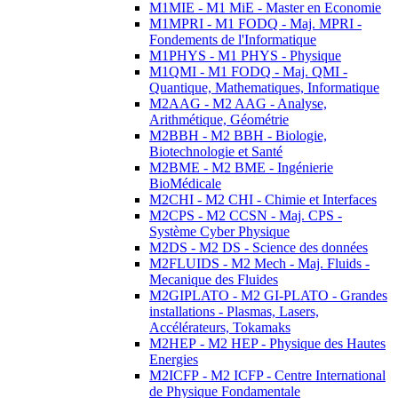
M1MIE - M1 MiE - Master en Economie
M1MPRI - M1 FODQ - Maj. MPRI -
Fondements de l'Informatique
M1PHYS - M1 PHYS - Physique
M1QMI - M1 FODQ - Maj. QMI -
Quantique, Mathematiques, Informatique
M2AAG - M2 AAG - Analyse,
Arithmétique, Géométrie
M2BBH - M2 BBH - Biologie,
Biotechnologie et Santé
M2BME - M2 BME - Ingénierie
BioMédicale
M2CHI - M2 CHI - Chimie et Interfaces
M2CPS - M2 CCSN - Maj. CPS -
Système Cyber Physique
M2DS - M2 DS - Science des données
M2FLUIDS - M2 Mech - Maj. Fluids -
Mecanique des Fluides
M2GIPLATO - M2 GI-PLATO - Grandes
installations - Plasmas, Lasers,
Accélérateurs, Tokamaks
M2HEP - M2 HEP - Physique des Hautes
Energies
M2ICFP - M2 ICFP - Centre International
de Physique Fondamentale