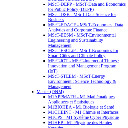
MScT-DEPP - MScT-Data and Economics
for Public Policy (DEPP)
MScT-DSB - MScT-Data Science for
Business
MScT-EDACF - MScT-Economics, Data
Analytics and Corporate Finance
MScT-EESM - MScT-Environmental
Engineering and Sustainability
Management
MScT-ESCLiP - MScT-Economics for
Smart Cities and Climate Policy
MScT-IOT - MScT-Internet of Things :
Innovation and Management Program
(IoT)
MScT-STEEM - MScT-Energy
Environment : Science Technology &
Management
Master (DNM)
M1APPMATH - M1 Mathématiques
Appliquées et Statistiques
M1BIOHEA - M1 Biologie et Santé
M1CHEINT - M1 Chimie et Interfaces
M1CPS - M1 Système Cyber Physique
M1HEP - M1 Physique des Hautes
Energies