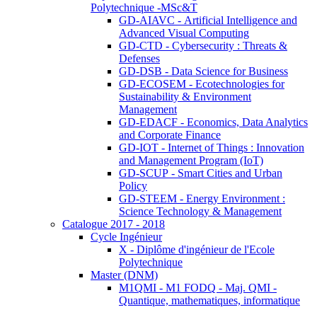
Polytechnique -MSc&T
GD-AIAVC - Artificial Intelligence and
Advanced Visual Computing
GD-CTD - Cybersecurity : Threats &
Defenses
GD-DSB - Data Science for Business
GD-ECOSEM - Ecotechnologies for
Sustainability & Environment
Management
GD-EDACF - Economics, Data Analytics
and Corporate Finance
GD-IOT - Internet of Things : Innovation
and Management Program (IoT)
GD-SCUP - Smart Cities and Urban
Policy
GD-STEEM - Energy Environment :
Science Technology & Management
Catalogue 2017 - 2018
Cycle Ingénieur
X - Diplôme d'ingénieur de l'Ecole
Polytechnique
Master (DNM)
M1QMI - M1 FODQ - Maj. QMI -
Quantique, mathematiques, informatique