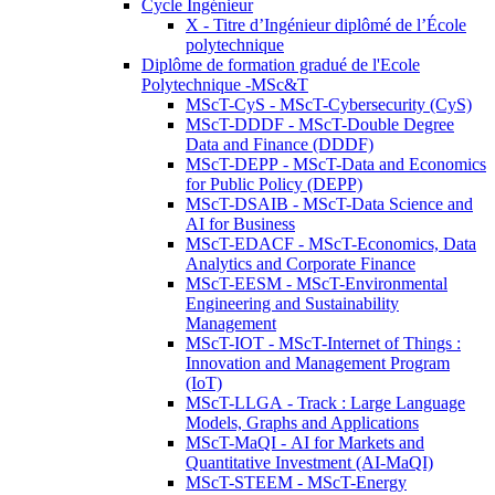
Cycle Ingénieur
X - Titre d’Ingénieur diplômé de l’École
polytechnique
Diplôme de formation gradué de l'Ecole
Polytechnique -MSc&T
MScT-CyS - MScT-Cybersecurity (CyS)
MScT-DDDF - MScT-Double Degree
Data and Finance (DDDF)
MScT-DEPP - MScT-Data and Economics
for Public Policy (DEPP)
MScT-DSAIB - MScT-Data Science and
AI for Business
MScT-EDACF - MScT-Economics, Data
Analytics and Corporate Finance
MScT-EESM - MScT-Environmental
Engineering and Sustainability
Management
MScT-IOT - MScT-Internet of Things :
Innovation and Management Program
(IoT)
MScT-LLGA - Track : Large Language
Models, Graphs and Applications
MScT-MaQI - AI for Markets and
Quantitative Investment (AI-MaQI)
MScT-STEEM - MScT-Energy