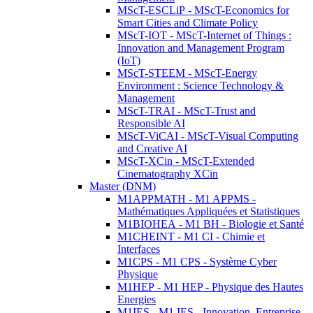
MScT-ESCLiP - MScT-Economics for
Smart Cities and Climate Policy
MScT-IOT - MScT-Internet of Things :
Innovation and Management Program
(IoT)
MScT-STEEM - MScT-Energy
Environment : Science Technology &
Management
MScT-TRAI - MScT-Trust and
Responsible AI
MScT-ViCAI - MScT-Visual Computing
and Creative AI
MScT-XCin - MScT-Extended
Cinematography XCin
Master (DNM)
M1APPMATH - M1 APPMS -
Mathématiques Appliquées et Statistiques
M1BIOHEA - M1 BH - Biologie et Santé
M1CHEINT - M1 CI - Chimie et
Interfaces
M1CPS - M1 CPS - Système Cyber
Physique
M1HEP - M1 HEP - Physique des Hautes
Energies
M1IES - M1 IES - Innovation, Entreprise