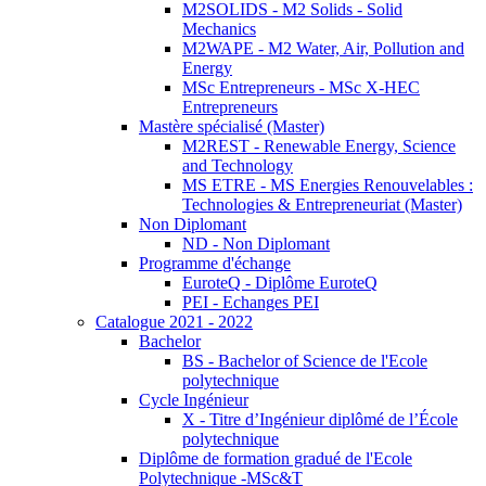
M2SOLIDS - M2 Solids - Solid
Mechanics
M2WAPE - M2 Water, Air, Pollution and
Energy
MSc Entrepreneurs - MSc X-HEC
Entrepreneurs
Mastère spécialisé (Master)
M2REST - Renewable Energy, Science
and Technology
MS ETRE - MS Energies Renouvelables :
Technologies & Entrepreneuriat (Master)
Non Diplomant
ND - Non Diplomant
Programme d'échange
EuroteQ - Diplôme EuroteQ
PEI - Echanges PEI
Catalogue 2021 - 2022
Bachelor
BS - Bachelor of Science de l'Ecole
polytechnique
Cycle Ingénieur
X - Titre d’Ingénieur diplômé de l’École
polytechnique
Diplôme de formation gradué de l'Ecole
Polytechnique -MSc&T