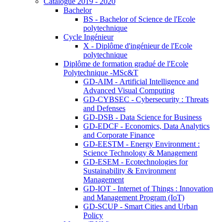
Catalogue 2019 - 2020
Bachelor
BS - Bachelor of Science de l'Ecole
polytechnique
Cycle Ingénieur
X - Diplôme d'ingénieur de l'Ecole
polytechnique
Diplôme de formation gradué de l'Ecole
Polytechnique -MSc&T
GD-AIM - Artificial Intelligence and
Advanced Visual Computing
GD-CYBSEC - Cybersecurity : Threats
and Defenses
GD-DSB - Data Science for Business
GD-EDCF - Economics, Data Analytics
and Corporate Finance
GD-EESTM - Energy Environment :
Science Technology & Management
GD-ESEM - Ecotechnologies for
Sustainability & Environment
Management
GD-IOT - Internet of Things : Innovation
and Management Program (IoT)
GD-SCUP - Smart Cities and Urban
Policy