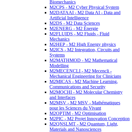
Biomechanics
M2CPS - M2 Cyber Physical System
M2DATAAI - M2 Data AI - Data and
Artificial Intelligence
M2DS - M2 Data Sciences
M2ENERG - M2 Énergie
M2FLUIDS - M2 Fluids - Fluid
Mechanics
M2HEP - M2 High Energy physics
M2ICS - M2 Integration, Circuits and
Systems
M2MATHMOD - M2 Mathematical
Modelling
M2MECENCLI - M2 Mecencli -
Mechanical Engineering for Clinicians
M2MICAS - M2 Machine Learning,
Communications and Security
M2MOCHI - M2 Molecular Chemistry
and Interfaces
M2MSV - M2 MSV - Mathématiques
pour les Sciences du Vivant
M2OPTIM - M2 Optimisation
M2PIC - M2 Projet Innovation Conception
M2QNSLMT - M2 Quantum, Light,
Materials and Nanosciences