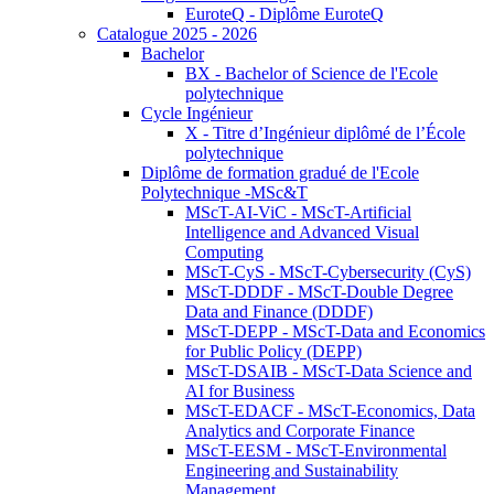
EuroteQ - Diplôme EuroteQ
Catalogue 2025 - 2026
Bachelor
BX - Bachelor of Science de l'Ecole
polytechnique
Cycle Ingénieur
X - Titre d’Ingénieur diplômé de l’École
polytechnique
Diplôme de formation gradué de l'Ecole
Polytechnique -MSc&T
MScT-AI-ViC - MScT-Artificial
Intelligence and Advanced Visual
Computing
MScT-CyS - MScT-Cybersecurity (CyS)
MScT-DDDF - MScT-Double Degree
Data and Finance (DDDF)
MScT-DEPP - MScT-Data and Economics
for Public Policy (DEPP)
MScT-DSAIB - MScT-Data Science and
AI for Business
MScT-EDACF - MScT-Economics, Data
Analytics and Corporate Finance
MScT-EESM - MScT-Environmental
Engineering and Sustainability
Management