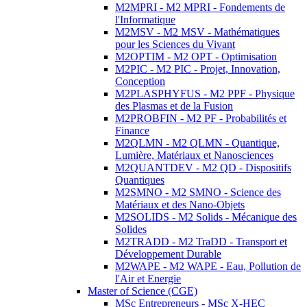
M2MPRI - M2 MPRI - Fondements de
l'Informatique
M2MSV - M2 MSV - Mathématiques
pour les Sciences du Vivant
M2OPTIM - M2 OPT - Optimisation
M2PIC - M2 PIC - Projet, Innovation,
Conception
M2PLASPHYFUS - M2 PPF - Physique
des Plasmas et de la Fusion
M2PROBFIN - M2 PF - Probabilités et
Finance
M2QLMN - M2 QLMN - Quantique,
Lumière, Matériaux et Nanosciences
M2QUANTDEV - M2 QD - Dispositifs
Quantiques
M2SMNO - M2 SMNO - Science des
Matériaux et des Nano-Objets
M2SOLIDS - M2 Solids - Mécanique des
Solides
M2TRADD - M2 TraDD - Transport et
Développement Durable
M2WAPE - M2 WAPE - Eau, Pollution de
l'Air et Energie
Master of Science (CGE)
MSc Entrepreneurs - MSc X-HEC