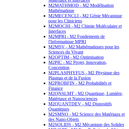
Matériaux et Interfaces
M2MATHMOD - M2 Modélisation
Mathématique
M2MECENCLI - M2 Génie Mécanique
pour les Cliniciens
M2MOCHI - M2 Chimie Moléculaire et
Interfaces
M2MPRI - M2 Fondements de
l'Informatique MPRI
M2MSV - M2 Mathématiques pour les
Sciences du Vivant
M2OPTIM - M2 Optimisation
M2PIC - M2 Projet, Innovation,
Conception
M2PLASPHYFUS - M2 Physique des
Plasmas et de la Fusion
M2PROBFIN - M2 Probabilités et
Finance
M2QNSLMT - M2 Quantique, Lumière,
Matériaux et Nanosciences
M2QUANTDEV - M2 Dispositifs
Quantiques
M2SMNO - M2 Science des Matériaux et
des Nano-Objets
M2SOLIDS - M2 Mécanique des Solides