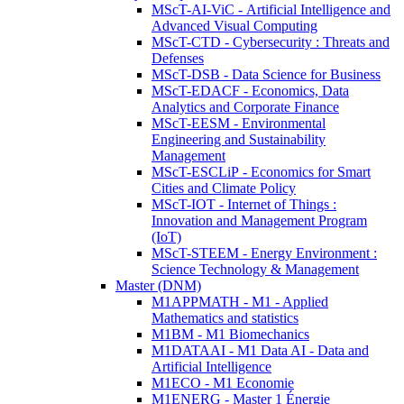
MScT-AI-ViC - Artificial Intelligence and
Advanced Visual Computing
MScT-CTD - Cybersecurity : Threats and
Defenses
MScT-DSB - Data Science for Business
MScT-EDACF - Economics, Data
Analytics and Corporate Finance
MScT-EESM - Environmental
Engineering and Sustainability
Management
MScT-ESCLiP - Economics for Smart
Cities and Climate Policy
MScT-IOT - Internet of Things :
Innovation and Management Program
(IoT)
MScT-STEEM - Energy Environment :
Science Technology & Management
Master (DNM)
M1APPMATH - M1 - Applied
Mathematics and statistics
M1BM - M1 Biomechanics
M1DATAAI - M1 Data AI - Data and
Artificial Intelligence
M1ECO - M1 Economie
M1ENERG - Master 1 Énergie