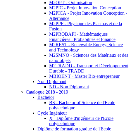
M2OPT - Optimisation
M2PIC - Projet Innovation Conception
M2PICA - Projet Innovation Conception -
Alternance
M2PPF - Physique des Plasmas et de la
Fusion
M2PROBAFI - Mathématiques
Financières : Probabilités et Finance
M2REST - Renewable Energy, Science
and Technology
M2SMNO - Sciences des Matériaux et des
nano-objets
M2TRADD - Transport et Développement
Durable - TRADD
MBIOENT - Master Bio-entrepreneur
Non Diplomant
ND - Non Diplomant
Catalogue 2018 - 2019
Bachelor
BS - Bachelor of Science de l'Ecole
polytechnique
Cycle Ingénieur
X - Diplôme d'ingénieur de l'Ecole
polytechnique
Diplôme de formation gradué de l'Ecole