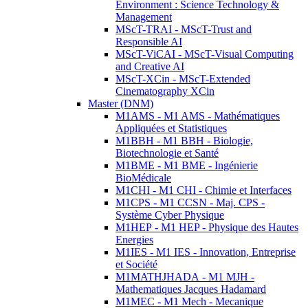
Environment : Science Technology &
Management
MScT-TRAI - MScT-Trust and
Responsible AI
MScT-ViCAI - MScT-Visual Computing
and Creative AI
MScT-XCin - MScT-Extended
Cinematography XCin
Master (DNM)
M1AMS - M1 AMS - Mathématiques
Appliquées et Statistiques
M1BBH - M1 BBH - Biologie,
Biotechnologie et Santé
M1BME - M1 BME - Ingénierie
BioMédicale
M1CHI - M1 CHI - Chimie et Interfaces
M1CPS - M1 CCSN - Maj. CPS -
Système Cyber Physique
M1HEP - M1 HEP - Physique des Hautes
Energies
M1IES - M1 IES - Innovation, Entreprise
et Société
M1MATHJHADA - M1 MJH -
Mathematiques Jacques Hadamard
M1MEC - M1 Mech - Mecanique