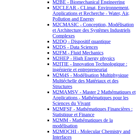
M2BE - Biomechanical Engineering
M2CLEAR - CLimat, Environnement,
Applications et Recherche - Water, Air,
Pollution and Energy
M2CMASIC - Conception, Modélisation
et Architecture des Systèmes Industriels
Complexes
M2DQ - Dispositif quantique
M2DS - Data Sciences
M2FM - Fluid Mechanics
M2HEP - High Energy physics
M2ITIE - Innovation Technologique :
ingénierie et entrepreneuriat
M2M4S - Modélisation Multiphysique
Multiéchelle des Matériaux et des
Structures
M2MAMSV - Master 2 Mathématiques et
Applications - Mathématiques pour les
Sciences du Vivant
M2MFSF - Mathématiques Financières :
Statistique et Finance
M2MM - Mathématiques de la
modélisation
M2MOCHI - Molecular Chemistry and
Interfaces