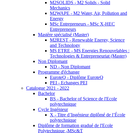
M2SOLIDS - M2 Solids - Solid
Mechanics
M2WAPE - M2 Water, Air, Pollution and
Energy
MSc Entrepreneurs - MSc X-HEC
Entrepreneurs
Mastère spécialisé (Master)
M2REST - Renewable Energy, Science
and Technology
MS ETRE - MS Energies Renouvelables :
Technologies & Entrepreneuriat (Master)
Non Diplomant
ND - Non Diplomant
Programme d'échange
EuroteQ - Diplôme EuroteQ
PEI - Echanges PEI
Catalogue 2021 - 2022
Bachelor
BS - Bachelor of Science de l'Ecole
polytechnique
Cycle Ingénieur
X - Titre d’Ingénieur diplômé de l’École
polytechnique
Diplôme de formation gradué de l'Ecole
Polytechnique -MSc&T