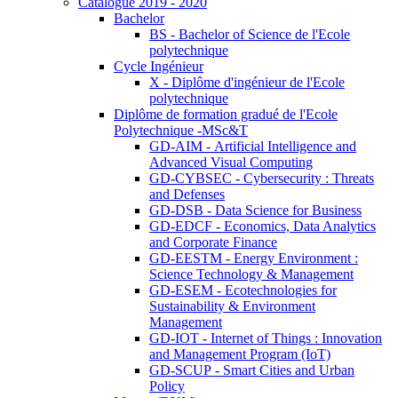
Catalogue 2019 - 2020
Bachelor
BS - Bachelor of Science de l'Ecole
polytechnique
Cycle Ingénieur
X - Diplôme d'ingénieur de l'Ecole
polytechnique
Diplôme de formation gradué de l'Ecole
Polytechnique -MSc&T
GD-AIM - Artificial Intelligence and
Advanced Visual Computing
GD-CYBSEC - Cybersecurity : Threats
and Defenses
GD-DSB - Data Science for Business
GD-EDCF - Economics, Data Analytics
and Corporate Finance
GD-EESTM - Energy Environment :
Science Technology & Management
GD-ESEM - Ecotechnologies for
Sustainability & Environment
Management
GD-IOT - Internet of Things : Innovation
and Management Program (IoT)
GD-SCUP - Smart Cities and Urban
Policy