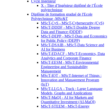
Cycle Ingénieur
X - Titre d’Ingénieur diplômé de l’École
polytechnique
Diplôme de formation gradué de l'Ecole
Polytechnique -MSc&T
MScT-CyS - MScT-Cybersecurity (CyS)
MScT-DDDF - MScT-Double Degree
Data and Finance (DDDF)
MScT-DEPP - MScT-Data and Economics
for Public Policy (DEPP)
MScT-DSAIB - MScT-Data Science and
AI for Business
MScT-EDACF - MScT-Economics, Data
Analytics and Corporate Finance
MScT-EESM - MScT-Environmental
Engineering and Sustainability
Management
MScT-IOT - MScT-Internet of Things :
Innovation and Management Program
(IoT)
MScT-LLGA - Track : Large Language
Models, Graphs and Applications
MScT-MaQI - AI for Markets and
Quantitative Investment (AI-MaQI)
MScT-STEEM - MScT-Energy