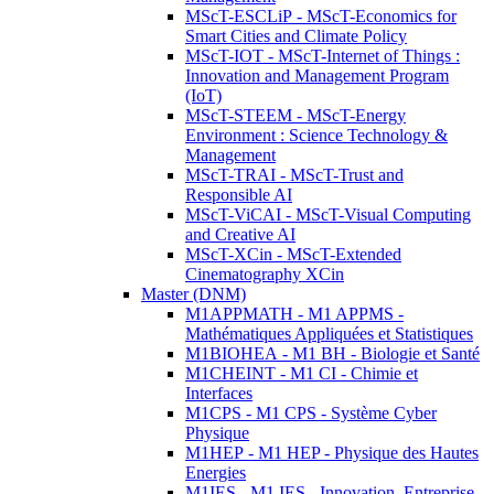
MScT-ESCLiP - MScT-Economics for
Smart Cities and Climate Policy
MScT-IOT - MScT-Internet of Things :
Innovation and Management Program
(IoT)
MScT-STEEM - MScT-Energy
Environment : Science Technology &
Management
MScT-TRAI - MScT-Trust and
Responsible AI
MScT-ViCAI - MScT-Visual Computing
and Creative AI
MScT-XCin - MScT-Extended
Cinematography XCin
Master (DNM)
M1APPMATH - M1 APPMS -
Mathématiques Appliquées et Statistiques
M1BIOHEA - M1 BH - Biologie et Santé
M1CHEINT - M1 CI - Chimie et
Interfaces
M1CPS - M1 CPS - Système Cyber
Physique
M1HEP - M1 HEP - Physique des Hautes
Energies
M1IES - M1 IES - Innovation, Entreprise