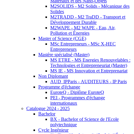
Matériaux et des Nano-Objets
M2SOLIDS - M2 Solids - Mécanique des
Solides
M2TRADD - M2 TraDD - Transport et
Développement Durable
M2WAPE - M2 WAPE - Eau, Air,
Pollution et Énergies
Master of Science (CGE)
MSc Entrepreneurs - MSc X-HEC
Entrepreneurs
Mastère spécialisé (Master)
MS ETRE - MS Energies Renouvelables :
Technologies et Entrepreneuriat (Master)
MS IE - MS Innovation et Entreprenariat
Non Diplomant
AUD_IPParis - AUDITEURS - IP Paris
Programme d'échange
EuroteQ - Diplôme EuroteQ
PEI - Programmes d'échange
internationaux
Catalogue 2024 - 2025
Bachelor
BX - Bachelor of Science de l'Ecole
polytechnique
Cycle Ingénieur