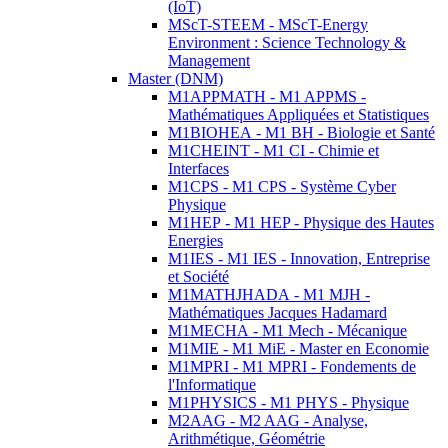
(IoT)
MScT-STEEM - MScT-Energy
Environment : Science Technology &
Management
Master (DNM)
M1APPMATH - M1 APPMS -
Mathématiques Appliquées et Statistiques
M1BIOHEA - M1 BH - Biologie et Santé
M1CHEINT - M1 CI - Chimie et
Interfaces
M1CPS - M1 CPS - Système Cyber
Physique
M1HEP - M1 HEP - Physique des Hautes
Energies
M1IES - M1 IES - Innovation, Entreprise
et Société
M1MATHJHADA - M1 MJH -
Mathématiques Jacques Hadamard
M1MECHA - M1 Mech - Mécanique
M1MIE - M1 MiE - Master en Economie
M1MPRI - M1 MPRI - Fondements de
l'Informatique
M1PHYSICS - M1 PHYS - Physique
M2AAG - M2 AAG - Analyse,
Arithmétique, Géométrie