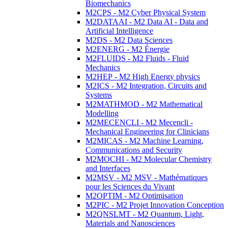
Biomechanics
M2CPS - M2 Cyber Physical System
M2DATAAI - M2 Data AI - Data and
Artificial Intelligence
M2DS - M2 Data Sciences
M2ENERG - M2 Énergie
M2FLUIDS - M2 Fluids - Fluid
Mechanics
M2HEP - M2 High Energy physics
M2ICS - M2 Integration, Circuits and
Systems
M2MATHMOD - M2 Mathematical
Modelling
M2MECENCLI - M2 Mecencli -
Mechanical Engineering for Clinicians
M2MICAS - M2 Machine Learning,
Communications and Security
M2MOCHI - M2 Molecular Chemistry
and Interfaces
M2MSV - M2 MSV - Mathématiques
pour les Sciences du Vivant
M2OPTIM - M2 Optimisation
M2PIC - M2 Projet Innovation Conception
M2QNSLMT - M2 Quantum, Light,
Materials and Nanosciences