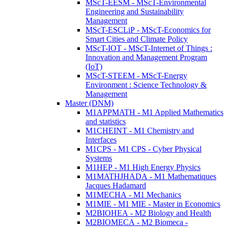
MScT-EESM - MScT-Environmental
Engineering and Sustainability
Management
MScT-ESCLiP - MScT-Economics for
Smart Cities and Climate Policy
MScT-IOT - MScT-Internet of Things :
Innovation and Management Program
(IoT)
MScT-STEEM - MScT-Energy
Environment : Science Technology &
Management
Master (DNM)
M1APPMATH - M1 Applied Mathematics
and statistics
M1CHEINT - M1 Chemistry and
Interfaces
M1CPS - M1 CPS - Cyber Physical
Systems
M1HEP - M1 High Energy Physics
M1MATHJHADA - M1 Mathematiques
Jacques Hadamard
M1MECHA - M1 Mechanics
M1MIE - M1 MIE - Master in Economics
M2BIOHEA - M2 Biology and Health
M2BIOMECA - M2 Biomeca -