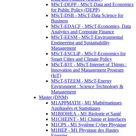
MScT-DEPP - MScT-Data and Economics
for Public Policy (DEPP)
MScT-DSB - MScT-Data Science for
Business
MScT-EDACF - MScT-Economics, Data
Analytics and Corporate Finance
MScT-EESM - MScT-Environmental
Engineering and Sustainability
Management
MScT-ESCLiP - MScT-Economics for
Smart Cities and Climate Policy
MScT-IOT - MScT-Internet of Things :
Innovation and Management Program
(IoT)
MScT-STEEM - MScT-Energy
Environment : Science Technology &
Management
Master (DNM)
M1APPMATH - M1 Mathématiques
Appliquées et Statistiques
M1BIOHEA - M1 Biologie et Santé
M1CHEINT - M1 Chimie et Interfaces
M1CPS - M1 Système Cyber Physique
M1HEP - M1 Physique des Hautes
Energies