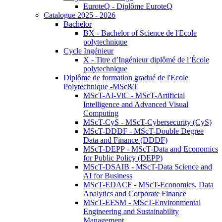
EuroteQ - Diplôme EuroteQ
Catalogue 2025 - 2026
Bachelor
BX - Bachelor of Science de l'Ecole
polytechnique
Cycle Ingénieur
X - Titre d’Ingénieur diplômé de l’École
polytechnique
Diplôme de formation gradué de l'Ecole
Polytechnique -MSc&T
MScT-AI-ViC - MScT-Artificial
Intelligence and Advanced Visual
Computing
MScT-CyS - MScT-Cybersecurity (CyS)
MScT-DDDF - MScT-Double Degree
Data and Finance (DDDF)
MScT-DEPP - MScT-Data and Economics
for Public Policy (DEPP)
MScT-DSAIB - MScT-Data Science and
AI for Business
MScT-EDACF - MScT-Economics, Data
Analytics and Corporate Finance
MScT-EESM - MScT-Environmental
Engineering and Sustainability
Management