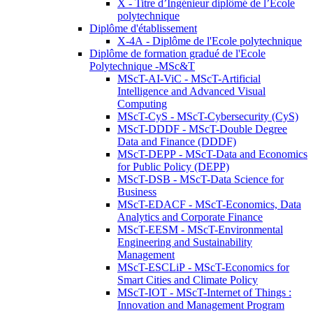
X - Titre d’Ingénieur diplômé de l’École
polytechnique
Diplôme d'établissement
X-4A - Diplôme de l'Ecole polytechnique
Diplôme de formation gradué de l'Ecole
Polytechnique -MSc&T
MScT-AI-ViC - MScT-Artificial
Intelligence and Advanced Visual
Computing
MScT-CyS - MScT-Cybersecurity (CyS)
MScT-DDDF - MScT-Double Degree
Data and Finance (DDDF)
MScT-DEPP - MScT-Data and Economics
for Public Policy (DEPP)
MScT-DSB - MScT-Data Science for
Business
MScT-EDACF - MScT-Economics, Data
Analytics and Corporate Finance
MScT-EESM - MScT-Environmental
Engineering and Sustainability
Management
MScT-ESCLiP - MScT-Economics for
Smart Cities and Climate Policy
MScT-IOT - MScT-Internet of Things :
Innovation and Management Program