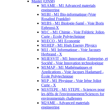
Master (DNM)
M1AME - M1 Advanced materials
engineering
M1BI - M1 Bio-informatique (Voie
Rosalind Franklin)
M1BS - M1 Biologie-Santé - Voie Boris
Ephrussi-X
M1C - M1 Chimie - Voie Fréderic Joliot-
Curie - Ecole Polytechnique
M1ECO - M1 Economie
M1HEP - M1 High Energy Physics
M1I - M1 Informatique - Voie Jacques
Herbrand - X
M1IESVIT - M1 Innovation, Entreprise, et
Société - Voie Innovation technologique
M1MAP - M1 Mathématiques et
Applications - Voie Jacques Hadamard -
École Polytechnique
M1P - M1 Physique - Voie Irène Joliot
Curie - X
M1STEPE - M1 STEPE - Sciences pour
les défis de l'environnement/Sciences for
environmentals challenges
M2AME - Advanced materials
engineering