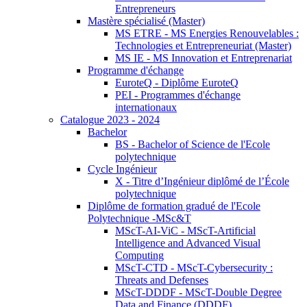
Entrepreneurs
Mastère spécialisé (Master)
MS ETRE - MS Energies Renouvelables :
Technologies et Entrepreneuriat (Master)
MS IE - MS Innovation et Entreprenariat
Programme d'échange
EuroteQ - Diplôme EuroteQ
PEI - Programmes d'échange
internationaux
Catalogue 2023 - 2024
Bachelor
BS - Bachelor of Science de l'Ecole
polytechnique
Cycle Ingénieur
X - Titre d’Ingénieur diplômé de l’École
polytechnique
Diplôme de formation gradué de l'Ecole
Polytechnique -MSc&T
MScT-AI-ViC - MScT-Artificial
Intelligence and Advanced Visual
Computing
MScT-CTD - MScT-Cybersecurity :
Threats and Defenses
MScT-DDDF - MScT-Double Degree
Data and Finance (DDDF)