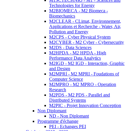
M1SCTECHNRJ - M1 - Sciences and
Technologies for Energy
M2BIOMECA - M2 Biomeca -
Biomechanics
M2CLEAR - CLimat, Environnement,
Applications et Recherche - Water, Air,
Pollution and Energy
M2CPS - Cyber Physical System
M2CYBER - M2 Cyber - Cybersecurity
M2DS - Data Sciences
M2HPDA - M2 HPDA - High
Performance Data Analytics
M2IGD - M2 IGD - Interaction, Graphic
and Design
M2MPRI - M2 MPRI - Foudations of
Computer Science
M2MPRO - M2 MPRO - Operation
Research
M2PDS - M2 PDS - Parallel and
Distributed Systems
M2PIC - Projet Innovation Conception
Non Diplomant
ND - Non Diplomant
Programme d'échange
PEI - Echanges PEI