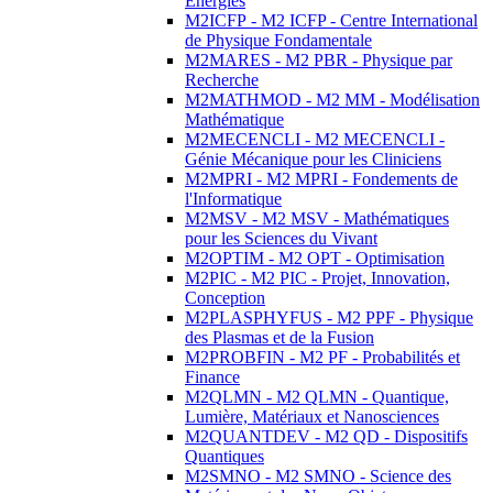
Energies
M2ICFP - M2 ICFP - Centre International
de Physique Fondamentale
M2MARES - M2 PBR - Physique par
Recherche
M2MATHMOD - M2 MM - Modélisation
Mathématique
M2MECENCLI - M2 MECENCLI -
Génie Mécanique pour les Cliniciens
M2MPRI - M2 MPRI - Fondements de
l'Informatique
M2MSV - M2 MSV - Mathématiques
pour les Sciences du Vivant
M2OPTIM - M2 OPT - Optimisation
M2PIC - M2 PIC - Projet, Innovation,
Conception
M2PLASPHYFUS - M2 PPF - Physique
des Plasmas et de la Fusion
M2PROBFIN - M2 PF - Probabilités et
Finance
M2QLMN - M2 QLMN - Quantique,
Lumière, Matériaux et Nanosciences
M2QUANTDEV - M2 QD - Dispositifs
Quantiques
M2SMNO - M2 SMNO - Science des