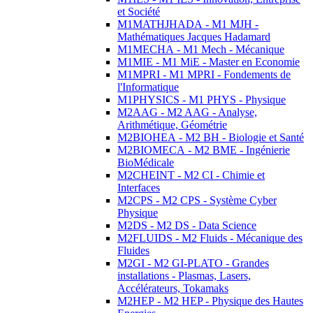
et Société
M1MATHJHADA - M1 MJH -
Mathématiques Jacques Hadamard
M1MECHA - M1 Mech - Mécanique
M1MIE - M1 MiE - Master en Economie
M1MPRI - M1 MPRI - Fondements de
l'Informatique
M1PHYSICS - M1 PHYS - Physique
M2AAG - M2 AAG - Analyse,
Arithmétique, Géométrie
M2BIOHEA - M2 BH - Biologie et Santé
M2BIOMECA - M2 BME - Ingénierie
BioMédicale
M2CHEINT - M2 CI - Chimie et
Interfaces
M2CPS - M2 CPS - Système Cyber
Physique
M2DS - M2 DS - Data Science
M2FLUIDS - M2 Fluids - Mécanique des
Fluides
M2GI - M2 GI-PLATO - Grandes
installations - Plasmas, Lasers,
Accélérateurs, Tokamaks
M2HEP - M2 HEP - Physique des Hautes