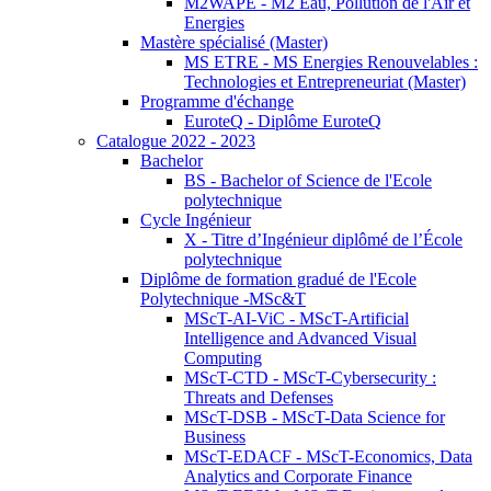
M2WAPE - M2 Eau, Pollution de l'Air et
Energies
Mastère spécialisé (Master)
MS ETRE - MS Energies Renouvelables :
Technologies et Entrepreneuriat (Master)
Programme d'échange
EuroteQ - Diplôme EuroteQ
Catalogue 2022 - 2023
Bachelor
BS - Bachelor of Science de l'Ecole
polytechnique
Cycle Ingénieur
X - Titre d’Ingénieur diplômé de l’École
polytechnique
Diplôme de formation gradué de l'Ecole
Polytechnique -MSc&T
MScT-AI-ViC - MScT-Artificial
Intelligence and Advanced Visual
Computing
MScT-CTD - MScT-Cybersecurity :
Threats and Defenses
MScT-DSB - MScT-Data Science for
Business
MScT-EDACF - MScT-Economics, Data
Analytics and Corporate Finance