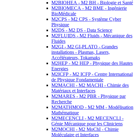
M2BIOHEA - M2 BH - Biologie et Santé
M2BIOMECA - M2 BME - Ingénierie
BioMédicale
M2CPS - M2 CPS - Système Cyber
Physique
M2DS - M2 DS - Data Science
M2FLUIDS - M2 Fluids - Mécanique des
Fluides
M2GI - M2 GI-PLATO - Grandes
installations - Plasmas, Lasers,
Accélérateurs, Tokamaks
M2HEP - M2 HEP - Physique des Hautes
Energies
M2ICFP - M2 ICFP - Centre International
de Physique Fondamentale
M2MACHI - M2 MACHI - Chimie des
Matériaux et Interfaces
M2MARES - M2 PBR - Physique par
Recherche
M2MATHMOD - M2 MM - Modélisation
Mathématique
M2MECENCLI - M2 MECENCLI -
Génie Mécanique pour les Cliniciens
M2MOCHI - M2 MoChI - Chimie
Moléculaire et Interfaces