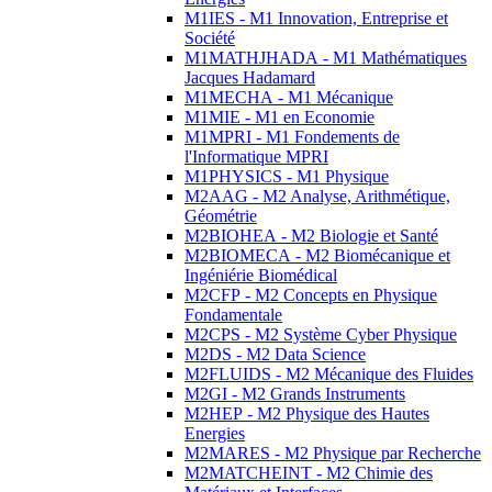
M1IES - M1 Innovation, Entreprise et
Société
M1MATHJHADA - M1 Mathématiques
Jacques Hadamard
M1MECHA - M1 Mécanique
M1MIE - M1 en Economie
M1MPRI - M1 Fondements de
l'Informatique MPRI
M1PHYSICS - M1 Physique
M2AAG - M2 Analyse, Arithmétique,
Géométrie
M2BIOHEA - M2 Biologie et Santé
M2BIOMECA - M2 Biomécanique et
Ingéniérie Biomédical
M2CFP - M2 Concepts en Physique
Fondamentale
M2CPS - M2 Système Cyber Physique
M2DS - M2 Data Science
M2FLUIDS - M2 Mécanique des Fluides
M2GI - M2 Grands Instruments
M2HEP - M2 Physique des Hautes
Energies
M2MARES - M2 Physique par Recherche
M2MATCHEINT - M2 Chimie des