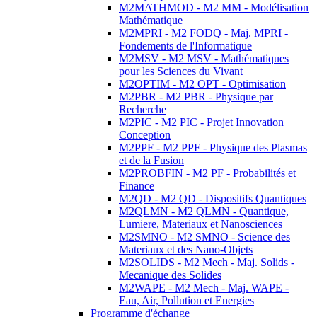
M2MATHMOD - M2 MM - Modélisation
Mathématique
M2MPRI - M2 FODQ - Maj. MPRI -
Fondements de l'Informatique
M2MSV - M2 MSV - Mathématiques
pour les Sciences du Vivant
M2OPTIM - M2 OPT - Optimisation
M2PBR - M2 PBR - Physique par
Recherche
M2PIC - M2 PIC - Projet Innovation
Conception
M2PPF - M2 PPF - Physique des Plasmas
et de la Fusion
M2PROBFIN - M2 PF - Probabilités et
Finance
M2QD - M2 QD - Dispositifs Quantiques
M2QLMN - M2 QLMN - Quantique,
Lumiere, Materiaux et Nanosciences
M2SMNO - M2 SMNO - Science des
Materiaux et des Nano-Objets
M2SOLIDS - M2 Mech - Maj. Solids -
Mecanique des Solides
M2WAPE - M2 Mech - Maj. WAPE -
Eau, Air, Pollution et Energies
Programme d'échange