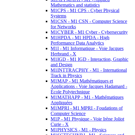
Mathematics and statistics
M1CPS - M1 CPS - Cyber Physical
Systems
M1CSN - M1 CSN - Computer Science
for Networks
M1CYBER - M1 Cyber - Cybersecurity
M1HPDA - M1 HPDA - High
Performance Data Analytics
M1I - M1 Informatique - Voie Jacques
Herbrand - X
M1IGD - M1 IGD - Interaction, Graphic
and Design
M1INTTRACPHY - M1 - International
Track in Physics
M1MAP - M1 Mathématiques et
Applications - Voie Jacques Hadamard -
École Polytechnique
M1MATHAPP - M1 - Mathématiques
Appliquées
M1MPRI - M1 MPRI - Foudations of
Computer Science
M1P - M1 Physique - Voie Irène Joliot
Curie - X
M1PHYSICS - M1 - Physics