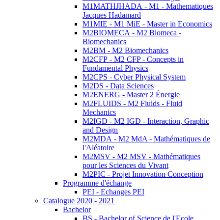
M1MATHJHADA - M1 - Mathematiques
Jacques Hadamard
M1MIE - M1 MiE - Master in Economics
M2BIOMECA - M2 Biomeca -
Biomechanics
M2BM - M2 Biomechanics
M2CFP - M2 CFP - Concepts in
Fundamental Physics
M2CPS - Cyber Physical System
M2DS - Data Sciences
M2ENERG - Master 2 Énergie
M2FLUIDS - M2 Fluids - Fluid
Mechanics
M2IGD - M2 IGD - Interaction, Graphic
and Design
M2MDA - M2 MdA - Mathématiques de
l'Aléatoire
M2MSV - M2 MSV - Mathématiques
pour les Sciences du Vivant
M2PIC - Projet Innovation Conception
Programme d'échange
PEI - Echanges PEI
Catalogue 2020 - 2021
Bachelor
BS - Bachelor of Science de l'Ecole