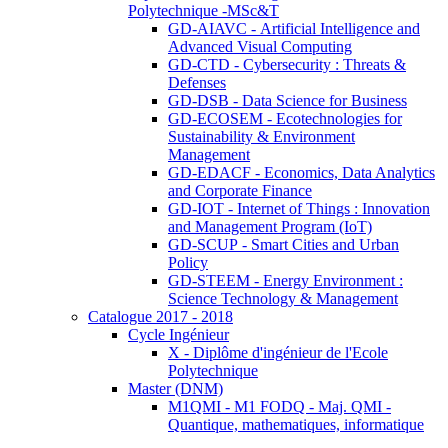
Polytechnique -MSc&T
GD-AIAVC - Artificial Intelligence and
Advanced Visual Computing
GD-CTD - Cybersecurity : Threats &
Defenses
GD-DSB - Data Science for Business
GD-ECOSEM - Ecotechnologies for
Sustainability & Environment
Management
GD-EDACF - Economics, Data Analytics
and Corporate Finance
GD-IOT - Internet of Things : Innovation
and Management Program (IoT)
GD-SCUP - Smart Cities and Urban
Policy
GD-STEEM - Energy Environment :
Science Technology & Management
Catalogue 2017 - 2018
Cycle Ingénieur
X - Diplôme d'ingénieur de l'Ecole
Polytechnique
Master (DNM)
M1QMI - M1 FODQ - Maj. QMI -
Quantique, mathematiques, informatique