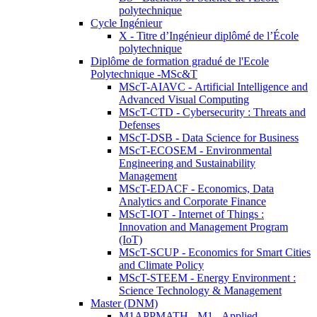
polytechnique
Cycle Ingénieur
X - Titre d’Ingénieur diplômé de l’École
polytechnique
Diplôme de formation gradué de l'Ecole
Polytechnique -MSc&T
MScT-AIAVC - Artificial Intelligence and
Advanced Visual Computing
MScT-CTD - Cybersecurity : Threats and
Defenses
MScT-DSB - Data Science for Business
MScT-ECOSEM - Environmental
Engineering and Sustainability
Management
MScT-EDACF - Economics, Data
Analytics and Corporate Finance
MScT-IOT - Internet of Things :
Innovation and Management Program
(IoT)
MScT-SCUP - Economics for Smart Cities
and Climate Policy
MScT-STEEM - Energy Environment :
Science Technology & Management
Master (DNM)
M1APPMATH - M1 - Applied