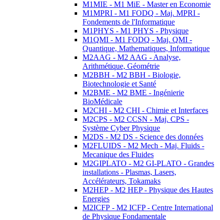
M1MIE - M1 MiE - Master en Economie
M1MPRI - M1 FODQ - Maj. MPRI -
Fondements de l'Informatique
M1PHYS - M1 PHYS - Physique
M1QMI - M1 FODQ - Maj. QMI -
Quantique, Mathematiques, Informatique
M2AAG - M2 AAG - Analyse,
Arithmétique, Géométrie
M2BBH - M2 BBH - Biologie,
Biotechnologie et Santé
M2BME - M2 BME - Ingénierie
BioMédicale
M2CHI - M2 CHI - Chimie et Interfaces
M2CPS - M2 CCSN - Maj. CPS -
Système Cyber Physique
M2DS - M2 DS - Science des données
M2FLUIDS - M2 Mech - Maj. Fluids -
Mecanique des Fluides
M2GIPLATO - M2 GI-PLATO - Grandes
installations - Plasmas, Lasers,
Accélérateurs, Tokamaks
M2HEP - M2 HEP - Physique des Hautes
Energies
M2ICFP - M2 ICFP - Centre International
de Physique Fondamentale