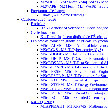
M2SOLIDS - M2 Mech - Maj. Solids - Meca
M2WAPE - M2 Mech - Maj. WAPE - Eau, Air
Programme d'échange
EuroteQ - Diplôme EuroteQ
Catalogue 2025 - 2026
Bachelor
BX - Bachelor of Science de l'Ecole polyte
Cycle Ingénieur
X - Titre d’Ingénieur diplômé de l’École po
Diplôme de formation gradué de l'Ecole Polytec
MScT-AI-ViC - MScT-Artificial Intelligen
MScT-CyS - MScT-Cybersecurity (CyS)
MScT-DDDF - MScT-Double Degree Data 
MScT-DEPP - MScT-Data and Economics fo
MScT-DSAIB - MScT-Data Science and AI 
MScT-EDACF - MScT-Economics, Data Anal
MScT-EESM - MScT-Environmental Enginee
MScT-ESCLiP - MScT-Economics for Smart 
MScT-IOT - MScT-Internet of Things : Inn
MScT-STEEM - MScT-Energy Environment 
MScT-TRAI - MScT-Trust and Responsible
MScT-ViCAI - MScT-Visual Computing and
MScT-XCin - MScT-Extended Cinematogr
Master (DNM)
M1APPMATH - M1 APPMS - Mathématiques A