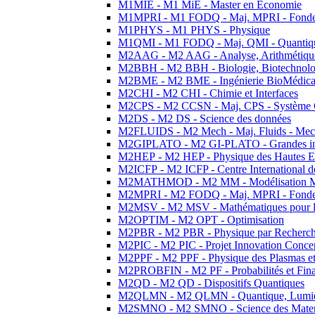
M1MIE - M1 MiE - Master en Economie
M1MPRI - M1 FODQ - Maj. MPRI - Fondeme
M1PHYS - M1 PHYS - Physique
M1QMI - M1 FODQ - Maj. QMI - Quantique
M2AAG - M2 AAG - Analyse, Arithmétique
M2BBH - M2 BBH - Biologie, Biotechnolog
M2BME - M2 BME - Ingénierie BioMédica
M2CHI - M2 CHI - Chimie et Interfaces
M2CPS - M2 CCSN - Maj. CPS - Système 
M2DS - M2 DS - Science des données
M2FLUIDS - M2 Mech - Maj. Fluids - Meca
M2GIPLATO - M2 GI-PLATO - Grandes instal
M2HEP - M2 HEP - Physique des Hautes E
M2ICFP - M2 ICFP - Centre International 
M2MATHMOD - M2 MM - Modélisation M
M2MPRI - M2 FODQ - Maj. MPRI - Fondeme
M2MSV - M2 MSV - Mathématiques pour le
M2OPTIM - M2 OPT - Optimisation
M2PBR - M2 PBR - Physique par Recherc
M2PIC - M2 PIC - Projet Innovation Conce
M2PPF - M2 PPF - Physique des Plasmas et
M2PROBFIN - M2 PF - Probabilités et Fin
M2QD - M2 QD - Dispositifs Quantiques
M2QLMN - M2 QLMN - Quantique, Lumiere
M2SMNO - M2 SMNO - Science des Materi