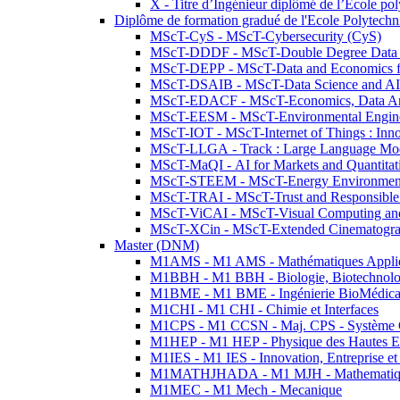
X - Titre d’Ingénieur diplômé de l’École po
Diplôme de formation gradué de l'Ecole Polytec
MScT-CyS - MScT-Cybersecurity (CyS)
MScT-DDDF - MScT-Double Degree Data 
MScT-DEPP - MScT-Data and Economics fo
MScT-DSAIB - MScT-Data Science and AI 
MScT-EDACF - MScT-Economics, Data Anal
MScT-EESM - MScT-Environmental Enginee
MScT-IOT - MScT-Internet of Things : Inn
MScT-LLGA - Track : Large Language Mode
MScT-MaQI - AI for Markets and Quantitat
MScT-STEEM - MScT-Energy Environment 
MScT-TRAI - MScT-Trust and Responsible
MScT-ViCAI - MScT-Visual Computing and
MScT-XCin - MScT-Extended Cinematogr
Master (DNM)
M1AMS - M1 AMS - Mathématiques Appliqué
M1BBH - M1 BBH - Biologie, Biotechnolog
M1BME - M1 BME - Ingénierie BioMédica
M1CHI - M1 CHI - Chimie et Interfaces
M1CPS - M1 CCSN - Maj. CPS - Système 
M1HEP - M1 HEP - Physique des Hautes E
M1IES - M1 IES - Innovation, Entreprise et
M1MATHJHADA - M1 MJH - Mathematiqu
M1MEC - M1 Mech - Mecanique