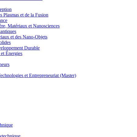
eption
lasmas et de la Fusion
ance
, Matériaux et Nanosciences
ntiques
aux et des Nano-Objets
lides
eloppement Durable
et Énergies
neurs
hnologies et Entrepreneuriat (Master)
chnique
lytechnique