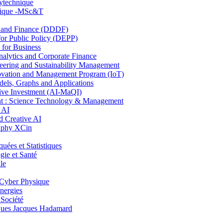
lytechnique
hnique -MSc&T
and Finance (DDDF)
r Public Policy (DEPP)
for Business
ytics and Corporate Finance
ring and Sustainability Management
ovation and Management Program (IoT)
ls, Graphs and Applications
ive Investment (AI-MaQI)
: Science Technology & Management
 AI
 Creative AI
aphy XCin
es et Statistiques
ie et Santé
le
Cyber Physique
nergies
 Société
es Jacques Hadamard