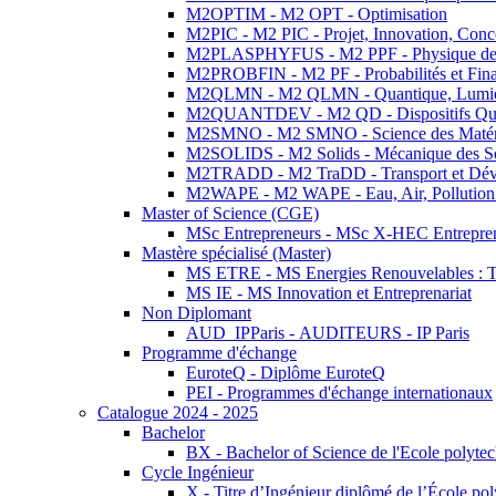
M2OPTIM - M2 OPT - Optimisation
M2PIC - M2 PIC - Projet, Innovation, Conc
M2PLASPHYFUS - M2 PPF - Physique des P
M2PROBFIN - M2 PF - Probabilités et Fin
M2QLMN - M2 QLMN - Quantique, Lumière
M2QUANTDEV - M2 QD - Dispositifs Qua
M2SMNO - M2 SMNO - Science des Matéri
M2SOLIDS - M2 Solids - Mécanique des So
M2TRADD - M2 TraDD - Transport et Dév
M2WAPE - M2 WAPE - Eau, Air, Pollution 
Master of Science (CGE)
MSc Entrepreneurs - MSc X-HEC Entrepre
Mastère spécialisé (Master)
MS ETRE - MS Energies Renouvelables : Tec
MS IE - MS Innovation et Entreprenariat
Non Diplomant
AUD_IPParis - AUDITEURS - IP Paris
Programme d'échange
EuroteQ - Diplôme EuroteQ
PEI - Programmes d'échange internationaux
Catalogue 2024 - 2025
Bachelor
BX - Bachelor of Science de l'Ecole polyte
Cycle Ingénieur
X - Titre d’Ingénieur diplômé de l’École po