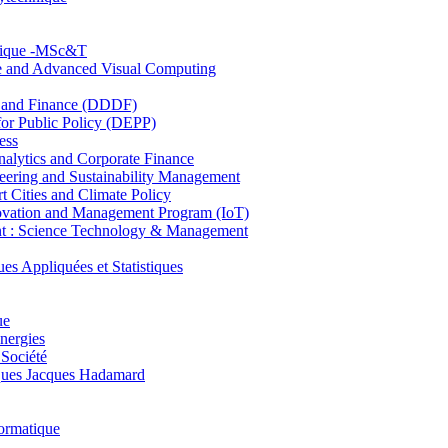
hnique -MSc&T
ce and Advanced Visual Computing
and Finance (DDDF)
r Public Policy (DEPP)
ess
ytics and Corporate Finance
ring and Sustainability Management
Cities and Climate Policy
ovation and Management Program (IoT)
: Science Technology & Management
ppliquées et Statistiques
ue
nergies
 Société
es Jacques Hadamard
ormatique