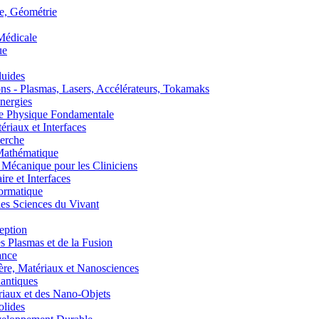
, Géométrie
édicale
ue
uides
s - Plasmas, Lasers, Accélérateurs, Tokamaks
nergies
de Physique Fondamentale
aux et Interfaces
erche
athématique
anique pour les Cliniciens
 et Interfaces
ormatique
s Sciences du Vivant
eption
lasmas et de la Fusion
ance
, Matériaux et Nanosciences
ntiques
aux et des Nano-Objets
lides