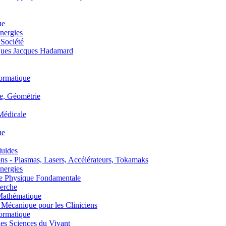
ue
nergies
 Société
es Jacques Hadamard
ormatique
, Géométrie
édicale
ue
uides
s - Plasmas, Lasers, Accélérateurs, Tokamaks
nergies
de Physique Fondamentale
erche
athématique
anique pour les Cliniciens
ormatique
s Sciences du Vivant