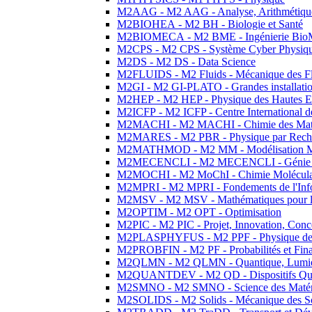
M2AAG - M2 AAG - Analyse, Arithmétique
M2BIOHEA - M2 BH - Biologie et Santé
M2BIOMECA - M2 BME - Ingénierie BioM
M2CPS - M2 CPS - Système Cyber Physiq
M2DS - M2 DS - Data Science
M2FLUIDS - M2 Fluids - Mécanique des Fl
M2GI - M2 GI-PLATO - Grandes installation
M2HEP - M2 HEP - Physique des Hautes E
M2ICFP - M2 ICFP - Centre International 
M2MACHI - M2 MACHI - Chimie des Matéri
M2MARES - M2 PBR - Physique par Rech
M2MATHMOD - M2 MM - Modélisation M
M2MECENCLI - M2 MECENCLI - Génie Méc
M2MOCHI - M2 MoChI - Chimie Moléculaire
M2MPRI - M2 MPRI - Fondements de l'Inf
M2MSV - M2 MSV - Mathématiques pour le
M2OPTIM - M2 OPT - Optimisation
M2PIC - M2 PIC - Projet, Innovation, Conc
M2PLASPHYFUS - M2 PPF - Physique des P
M2PROBFIN - M2 PF - Probabilités et Fin
M2QLMN - M2 QLMN - Quantique, Lumière
M2QUANTDEV - M2 QD - Dispositifs Qua
M2SMNO - M2 SMNO - Science des Matéri
M2SOLIDS - M2 Solids - Mécanique des So