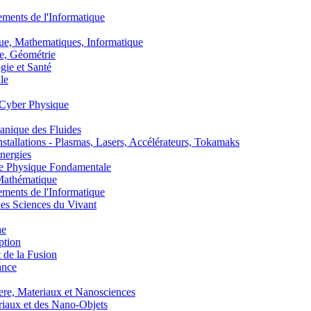
nts de l'Informatique
, Mathematiques, Informatique
, Géométrie
ie et Santé
le
Cyber Physique
nique des Fluides
lations - Plasmas, Lasers, Accélérateurs, Tokamaks
nergies
de Physique Fondamentale
athématique
nts de l'Informatique
s Sciences du Vivant
he
ption
 de la Fusion
ance
, Materiaux et Nanosciences
aux et des Nano-Objets