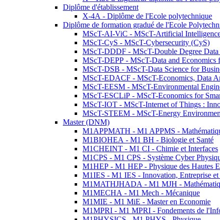
Diplôme d'établissement
X-4A - Diplôme de l'Ecole polytechnique
Diplôme de formation gradué de l'Ecole Polytec
MScT-AI-ViC - MScT-Artificial Intelligen
MScT-CyS - MScT-Cybersecurity (CyS)
MScT-DDDF - MScT-Double Degree Data 
MScT-DEPP - MScT-Data and Economics fo
MScT-DSB - MScT-Data Science for Busin
MScT-EDACF - MScT-Economics, Data Anal
MScT-EESM - MScT-Environmental Enginee
MScT-ESCLiP - MScT-Economics for Smart 
MScT-IOT - MScT-Internet of Things : Inn
MScT-STEEM - MScT-Energy Environment 
Master (DNM)
M1APPMATH - M1 APPMS - Mathématiques A
M1BIOHEA - M1 BH - Biologie et Santé
M1CHEINT - M1 CI - Chimie et Interfaces
M1CPS - M1 CPS - Système Cyber Physiq
M1HEP - M1 HEP - Physique des Hautes E
M1IES - M1 IES - Innovation, Entreprise et
M1MATHJHADA - M1 MJH - Mathématiqu
M1MECHA - M1 Mech - Mécanique
M1MIE - M1 MiE - Master en Economie
M1MPRI - M1 MPRI - Fondements de l'Inf
M1PHYSICS - M1 PHYS - Physique