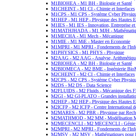
M1BIOHEA - M1 BH - Biologie et Santé
M1CHEINT - M1 CI - Chimie et Interfaces
M1CPS - M1 CPS - Système Cyber Physiq
M1HEP - M1 HEP - Physique des Hautes E
M1IES - M1 IES - Innovation, Entreprise et
M1MATHJHADA - M1 MJH - Mathématiqu
M1MECHA - M1 Mech - Mécanique
M1MIE - M1 MiE - Master en Economie
M1MPRI - M1 MPRI - Fondements de l'Inf
M1PHYSICS - M1 PHYS - Physique
M2AAG - M2 AAG - Analyse, Arithmétique
M2BIOHEA - M2 BH - Biologie et Santé
M2BIOMECA - M2 BME - Ingénierie BioM
M2CHEINT - M2 CI - Chimie et Interfaces
M2CPS - M2 CPS - Système Cyber Physiq
M2DS - M2 DS - Data Science
M2FLUIDS - M2 Fluids - Mécanique des Fl
M2GI - M2 GI-PLATO - Grandes installation
M2HEP - M2 HEP - Physique des Hautes E
M2ICFP - M2 ICFP - Centre International 
M2MARES - M2 PBR - Physique par Rech
M2MATHMOD - M2 MM - Modélisation M
M2MECENCLI - M2 MECENCLI - Génie Méc
M2MPRI - M2 MPRI - Fondements de l'Inf
M2MSV - M2 MSV - Mathématiques pour le