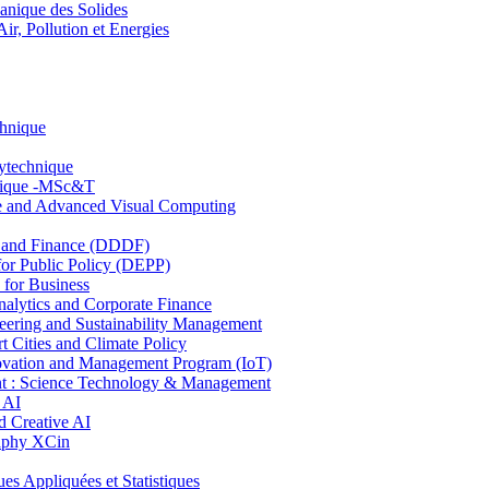
nique des Solides
, Pollution et Energies
chnique
lytechnique
hnique -MSc&T
ce and Advanced Visual Computing
and Finance (DDDF)
r Public Policy (DEPP)
for Business
ytics and Corporate Finance
ring and Sustainability Management
Cities and Climate Policy
ovation and Management Program (IoT)
: Science Technology & Management
 AI
 Creative AI
aphy XCin
ppliquées et Statistiques