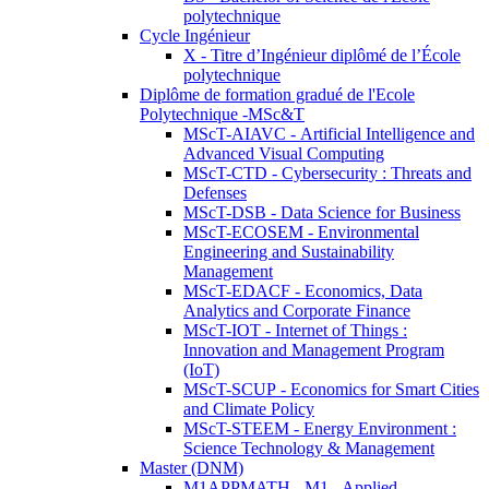
polytechnique
Cycle Ingénieur
X - Titre d’Ingénieur diplômé de l’École
polytechnique
Diplôme de formation gradué de l'Ecole
Polytechnique -MSc&T
MScT-AIAVC - Artificial Intelligence and
Advanced Visual Computing
MScT-CTD - Cybersecurity : Threats and
Defenses
MScT-DSB - Data Science for Business
MScT-ECOSEM - Environmental
Engineering and Sustainability
Management
MScT-EDACF - Economics, Data
Analytics and Corporate Finance
MScT-IOT - Internet of Things :
Innovation and Management Program
(IoT)
MScT-SCUP - Economics for Smart Cities
and Climate Policy
MScT-STEEM - Energy Environment :
Science Technology & Management
Master (DNM)
M1APPMATH - M1 - Applied