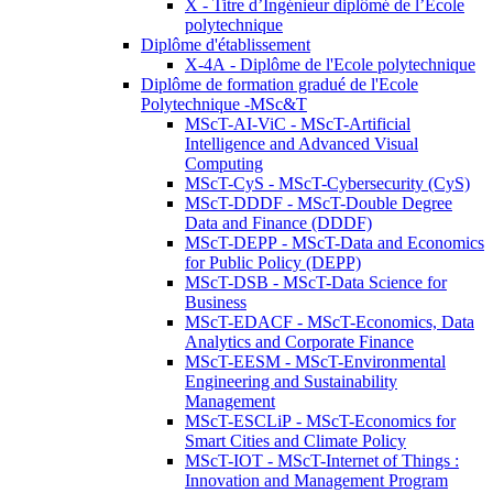
X - Titre d’Ingénieur diplômé de l’École
polytechnique
Diplôme d'établissement
X-4A - Diplôme de l'Ecole polytechnique
Diplôme de formation gradué de l'Ecole
Polytechnique -MSc&T
MScT-AI-ViC - MScT-Artificial
Intelligence and Advanced Visual
Computing
MScT-CyS - MScT-Cybersecurity (CyS)
MScT-DDDF - MScT-Double Degree
Data and Finance (DDDF)
MScT-DEPP - MScT-Data and Economics
for Public Policy (DEPP)
MScT-DSB - MScT-Data Science for
Business
MScT-EDACF - MScT-Economics, Data
Analytics and Corporate Finance
MScT-EESM - MScT-Environmental
Engineering and Sustainability
Management
MScT-ESCLiP - MScT-Economics for
Smart Cities and Climate Policy
MScT-IOT - MScT-Internet of Things :
Innovation and Management Program