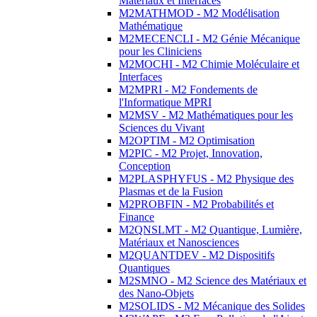
Matériaux et Interfaces
M2MATHMOD - M2 Modélisation
Mathématique
M2MECENCLI - M2 Génie Mécanique
pour les Cliniciens
M2MOCHI - M2 Chimie Moléculaire et
Interfaces
M2MPRI - M2 Fondements de
l'Informatique MPRI
M2MSV - M2 Mathématiques pour les
Sciences du Vivant
M2OPTIM - M2 Optimisation
M2PIC - M2 Projet, Innovation,
Conception
M2PLASPHYFUS - M2 Physique des
Plasmas et de la Fusion
M2PROBFIN - M2 Probabilités et
Finance
M2QNSLMT - M2 Quantique, Lumière,
Matériaux et Nanosciences
M2QUANTDEV - M2 Dispositifs
Quantiques
M2SMNO - M2 Science des Matériaux et
des Nano-Objets
M2SOLIDS - M2 Mécanique des Solides