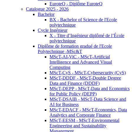
EuroteQ - Diplôme EuroteQ
Catalogue 2025 - 2026
Bachelor
BX - Bachelor of Science de l'Ecole
polytechnique
Cycle Ingénieur
X - Titre d’Ingénieur diplômé de l’École
polytechnique
Diplôme de formation gradué de l'Ecole
Polytechnique -MSc&T
MScT-AI-ViC - MScT-Artificial
Intelligence and Advanced Visual
Computing
MScT-CyS - MScT-Cybersecurity (CyS)
MScT-DDDF - MScT-Double Degree
Data and Finance (DDDF)
MScT-DEPP - MScT-Data and Economics
for Public Policy (DEPP)
MScT-DSAIB - MScT-Data Science and
AI for Business
MScT-EDACF - MScT-Economics, Data
Analytics and Corporate Finance
MScT-EESM - MScT-Environmental
Engineering and Sustainability
Management