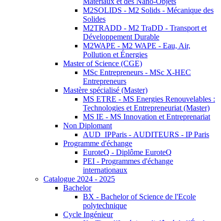
Matériaux et des Nano-Objets
M2SOLIDS - M2 Solids - Mécanique des
Solides
M2TRADD - M2 TraDD - Transport et
Développement Durable
M2WAPE - M2 WAPE - Eau, Air,
Pollution et Énergies
Master of Science (CGE)
MSc Entrepreneurs - MSc X-HEC
Entrepreneurs
Mastère spécialisé (Master)
MS ETRE - MS Energies Renouvelables :
Technologies et Entrepreneuriat (Master)
MS IE - MS Innovation et Entreprenariat
Non Diplomant
AUD_IPParis - AUDITEURS - IP Paris
Programme d'échange
EuroteQ - Diplôme EuroteQ
PEI - Programmes d'échange
internationaux
Catalogue 2024 - 2025
Bachelor
BX - Bachelor of Science de l'Ecole
polytechnique
Cycle Ingénieur