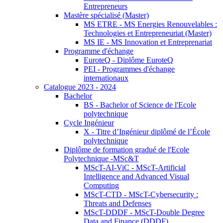
Entrepreneurs
Mastère spécialisé (Master)
MS ETRE - MS Energies Renouvelables :
Technologies et Entrepreneuriat (Master)
MS IE - MS Innovation et Entreprenariat
Programme d'échange
EuroteQ - Diplôme EuroteQ
PEI - Programmes d'échange
internationaux
Catalogue 2023 - 2024
Bachelor
BS - Bachelor of Science de l'Ecole
polytechnique
Cycle Ingénieur
X - Titre d’Ingénieur diplômé de l’École
polytechnique
Diplôme de formation gradué de l'Ecole
Polytechnique -MSc&T
MScT-AI-ViC - MScT-Artificial
Intelligence and Advanced Visual
Computing
MScT-CTD - MScT-Cybersecurity :
Threats and Defenses
MScT-DDDF - MScT-Double Degree
Data and Finance (DDDF)