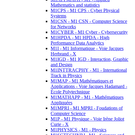
Mathematics and statistics
M1CPS - M1 CPS - Cyber Physical
Systems
M1CSN - M1 CSN - Computer Science
for Networks
M1CYBER - M1 Cyber - Cybersecurity
M1HPDA - M1 HPDA - High
Performance Data Analytics
M1I - M1 Informatique - Voie Jacques
Herbrand - X
M1IGD - M1 IGD - Interaction, Graphic
and Design
M1INTTRACPHY - M1 - International
Track in Physics
M1MAP - M1 Mathématiques et
Applications - Voie Jacques Hadamard -
École Polytechnique
M1MATHAPP - M1 - Mathématiques
Appliquées
M1MPRI - M1 MPRI - Foudations of
Computer Science
M1P - M1 Physique - Voie Irène Joliot
Curie - X
M1PHYSICS - M1 - Physics