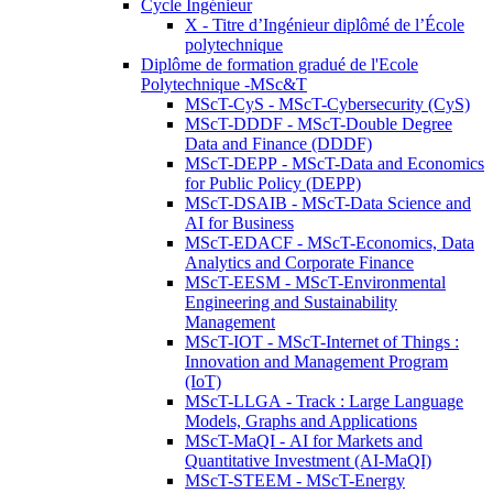
Cycle Ingénieur
X - Titre d’Ingénieur diplômé de l’École
polytechnique
Diplôme de formation gradué de l'Ecole
Polytechnique -MSc&T
MScT-CyS - MScT-Cybersecurity (CyS)
MScT-DDDF - MScT-Double Degree
Data and Finance (DDDF)
MScT-DEPP - MScT-Data and Economics
for Public Policy (DEPP)
MScT-DSAIB - MScT-Data Science and
AI for Business
MScT-EDACF - MScT-Economics, Data
Analytics and Corporate Finance
MScT-EESM - MScT-Environmental
Engineering and Sustainability
Management
MScT-IOT - MScT-Internet of Things :
Innovation and Management Program
(IoT)
MScT-LLGA - Track : Large Language
Models, Graphs and Applications
MScT-MaQI - AI for Markets and
Quantitative Investment (AI-MaQI)
MScT-STEEM - MScT-Energy