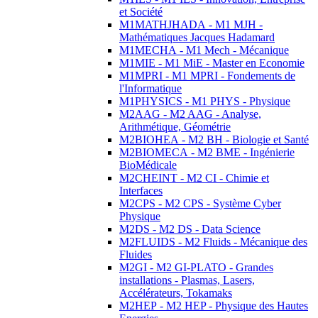
et Société
M1MATHJHADA - M1 MJH -
Mathématiques Jacques Hadamard
M1MECHA - M1 Mech - Mécanique
M1MIE - M1 MiE - Master en Economie
M1MPRI - M1 MPRI - Fondements de
l'Informatique
M1PHYSICS - M1 PHYS - Physique
M2AAG - M2 AAG - Analyse,
Arithmétique, Géométrie
M2BIOHEA - M2 BH - Biologie et Santé
M2BIOMECA - M2 BME - Ingénierie
BioMédicale
M2CHEINT - M2 CI - Chimie et
Interfaces
M2CPS - M2 CPS - Système Cyber
Physique
M2DS - M2 DS - Data Science
M2FLUIDS - M2 Fluids - Mécanique des
Fluides
M2GI - M2 GI-PLATO - Grandes
installations - Plasmas, Lasers,
Accélérateurs, Tokamaks
M2HEP - M2 HEP - Physique des Hautes