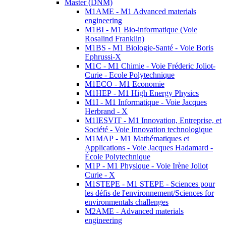
Master (DNM)
M1AME - M1 Advanced materials
engineering
M1BI - M1 Bio-informatique (Voie
Rosalind Franklin)
M1BS - M1 Biologie-Santé - Voie Boris
Ephrussi-X
M1C - M1 Chimie - Voie Fréderic Joliot-
Curie - Ecole Polytechnique
M1ECO - M1 Economie
M1HEP - M1 High Energy Physics
M1I - M1 Informatique - Voie Jacques
Herbrand - X
M1IESVIT - M1 Innovation, Entreprise, et
Société - Voie Innovation technologique
M1MAP - M1 Mathématiques et
Applications - Voie Jacques Hadamard -
École Polytechnique
M1P - M1 Physique - Voie Irène Joliot
Curie - X
M1STEPE - M1 STEPE - Sciences pour
les défis de l'environnement/Sciences for
environmentals challenges
M2AME - Advanced materials
engineering