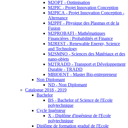
M2OPT - Optimisation
M2PIC - Projet Innovation Conception
M2PICA - Projet Innovation Conception -
Alternance
M2PPF - Physique des Plasmas et de la
Fusion
M2PROBAFI - Mathématiques
Financières : Probabilités et Finance
M2REST - Renewable Energy, Science
and Technology
M2SMNO - Sciences des Matériaux et des
nano-objets
M2TRADD - Transport et Développement
Durable - TRADD
MBIOENT - Master Bio-entrepreneur
Non Diplomant
ND - Non Diplomant
Catalogue 2018 - 2019
Bachelor
BS - Bachelor of Science de l'Ecole
polytechnique
Cycle Ingénieur
X - Diplôme d'ingénieur de l'Ecole
polytechnique
Diplôme de formation gradué de l'Ecole