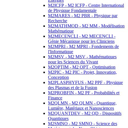
Energies
M2ICFP - M2 ICFP - Centre International
de Physique Fondamentale
M2MARES - M2 PBR - Physique par
Recherche
M2MATHMOD - M2 MM - Modélisation
Mathématique
M2MECENCLI - M2 MECENCLI -
Génie Mécanique pour les Cliniciens
M2MPRI - M2 MPRI - Fondements de
l'Informatique
M2MSV - M2 MSV - Mathématiques
pour les Sciences du Vivant
M2OPTIM - M2 OPT - Optimisation
M2PIC - M2 PIC - Projet, Innovation,
Conception
M2PLASPHYFUS - M2 PPF - Physique
des Plasmas et de la Fusion
M2PROBFIN - M2 PF - Probabilités et
Finance
M2QLMN - M2 QLMN - Quantique,
Lumière, Matériaux et Nanosciences
M2QUANTDEV - M2 QD - Dispositifs
Quantiques
M2SMNO - M2 SMNO - Science des