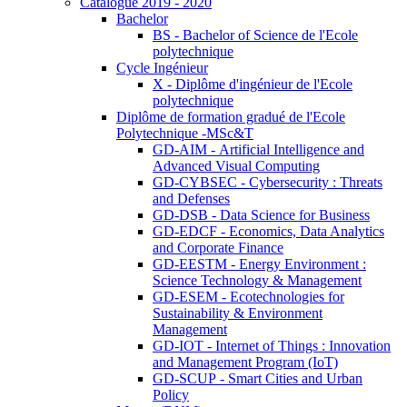
Catalogue 2019 - 2020
Bachelor
BS - Bachelor of Science de l'Ecole
polytechnique
Cycle Ingénieur
X - Diplôme d'ingénieur de l'Ecole
polytechnique
Diplôme de formation gradué de l'Ecole
Polytechnique -MSc&T
GD-AIM - Artificial Intelligence and
Advanced Visual Computing
GD-CYBSEC - Cybersecurity : Threats
and Defenses
GD-DSB - Data Science for Business
GD-EDCF - Economics, Data Analytics
and Corporate Finance
GD-EESTM - Energy Environment :
Science Technology & Management
GD-ESEM - Ecotechnologies for
Sustainability & Environment
Management
GD-IOT - Internet of Things : Innovation
and Management Program (IoT)
GD-SCUP - Smart Cities and Urban
Policy