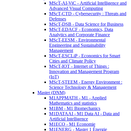
MScT-AI-ViC - Artificial Intelligence and
Advanced Visual Computing
MScT-CTD - Cybersecurity : Threats and
Defenses
MScT-DSB - Data Science for Business
MScT-EDACF - Economics, Data
Analytics and Corporate Finance
MScT-EESM - Environmental
Engineering and Sustainability
Management
MScT-ESCLiP - Economics for Smart
Cities and Climate Policy
MScT-IOT - Internet of Things :
Innovation and Management Program
(IoT)
MScT-STEEM - Energy Environment :
Science Technology & Management
Master (DNM)
M1APPMATH - M1 - Applied
Mathematics and statistics
M1BM - M1 Biomechanics
M1DATAAI - M1 Data AI - Data and
Artificial Intelligence
M1ECO - M1 Economie
M1ENERG - Master 1 Énergie