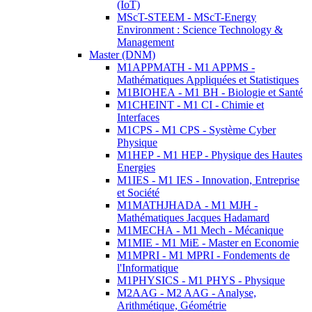
(IoT)
MScT-STEEM - MScT-Energy
Environment : Science Technology &
Management
Master (DNM)
M1APPMATH - M1 APPMS -
Mathématiques Appliquées et Statistiques
M1BIOHEA - M1 BH - Biologie et Santé
M1CHEINT - M1 CI - Chimie et
Interfaces
M1CPS - M1 CPS - Système Cyber
Physique
M1HEP - M1 HEP - Physique des Hautes
Energies
M1IES - M1 IES - Innovation, Entreprise
et Société
M1MATHJHADA - M1 MJH -
Mathématiques Jacques Hadamard
M1MECHA - M1 Mech - Mécanique
M1MIE - M1 MiE - Master en Economie
M1MPRI - M1 MPRI - Fondements de
l'Informatique
M1PHYSICS - M1 PHYS - Physique
M2AAG - M2 AAG - Analyse,
Arithmétique, Géométrie