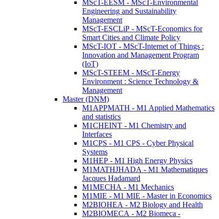
MScT-EESM - MScT-Environmental
Engineering and Sustainability
Management
MScT-ESCLiP - MScT-Economics for
Smart Cities and Climate Policy
MScT-IOT - MScT-Internet of Things :
Innovation and Management Program
(IoT)
MScT-STEEM - MScT-Energy
Environment : Science Technology &
Management
Master (DNM)
M1APPMATH - M1 Applied Mathematics
and statistics
M1CHEINT - M1 Chemistry and
Interfaces
M1CPS - M1 CPS - Cyber Physical
Systems
M1HEP - M1 High Energy Physics
M1MATHJHADA - M1 Mathematiques
Jacques Hadamard
M1MECHA - M1 Mechanics
M1MIE - M1 MIE - Master in Economics
M2BIOHEA - M2 Biology and Health
M2BIOMECA - M2 Biomeca -