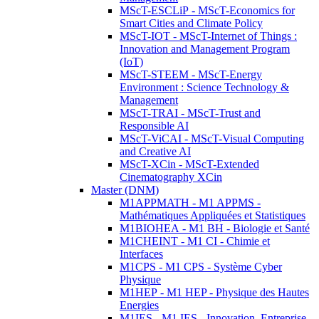
MScT-ESCLiP - MScT-Economics for
Smart Cities and Climate Policy
MScT-IOT - MScT-Internet of Things :
Innovation and Management Program
(IoT)
MScT-STEEM - MScT-Energy
Environment : Science Technology &
Management
MScT-TRAI - MScT-Trust and
Responsible AI
MScT-ViCAI - MScT-Visual Computing
and Creative AI
MScT-XCin - MScT-Extended
Cinematography XCin
Master (DNM)
M1APPMATH - M1 APPMS -
Mathématiques Appliquées et Statistiques
M1BIOHEA - M1 BH - Biologie et Santé
M1CHEINT - M1 CI - Chimie et
Interfaces
M1CPS - M1 CPS - Système Cyber
Physique
M1HEP - M1 HEP - Physique des Hautes
Energies
M1IES - M1 IES - Innovation, Entreprise