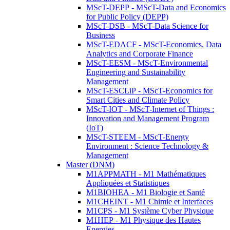
MScT-DEPP - MScT-Data and Economics
for Public Policy (DEPP)
MScT-DSB - MScT-Data Science for
Business
MScT-EDACF - MScT-Economics, Data
Analytics and Corporate Finance
MScT-EESM - MScT-Environmental
Engineering and Sustainability
Management
MScT-ESCLiP - MScT-Economics for
Smart Cities and Climate Policy
MScT-IOT - MScT-Internet of Things :
Innovation and Management Program
(IoT)
MScT-STEEM - MScT-Energy
Environment : Science Technology &
Management
Master (DNM)
M1APPMATH - M1 Mathématiques
Appliquées et Statistiques
M1BIOHEA - M1 Biologie et Santé
M1CHEINT - M1 Chimie et Interfaces
M1CPS - M1 Système Cyber Physique
M1HEP - M1 Physique des Hautes
Energies