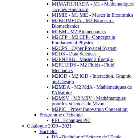
M1MATHJHADA - M1 - Mathematiques
Jacques Hadamard
M1MIE - M1 MiE - Master in Economics
M2BIOMECA - M2 Biomeca -
Biomechanics
M2BM - M2 Biomechanics
M2CFP - M2 CFP - Concepts in
Fundamental Physics
M2CPS - Cyber Physical System
M2DS - Data Sciences
M2ENERG - Master 2 Énergie
M2FLUIDS - M2 Fluids - Fluid
Mechanics
M2IGD - M2 IGD - Interaction, Graphic
and Design
M2MDA - M2 MdA - Mathématiques de
l'Aléatoire
M2MSV - M2 MSV - Mathématiques
pour les Sciences du Vivant
M2PIC - Projet Innovation Conception
Programme d'échange
PEI - Echanges PEI
Catalogue 2020 - 2021
Bachelor
BS - Bachelor of Science de l'Ecole