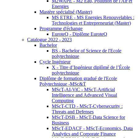
M2WAPE - M2 Eau, Pollution de l'Air et
Energies
Mastère spécialisé (Master)
MS ETRE - MS Energies Renouvelables :
Technologies et Entrepreneuriat (Master)
Programme d'échange
EuroteQ - Diplôme EuroteQ
Catalogue 2022 - 2023
Bachelor
BS - Bachelor of Science de l'Ecole
polytechnique
Cycle Ingénieur
X - Titre d’Ingénieur diplômé de l’École
polytechnique
Diplôme de formation gradué de l'Ecole
Polytechnique -MSc&T
MScT-AI-ViC - MScT-Artificial
Intelligence and Advanced Visual
Computing
MScT-CTD - MScT-Cybersecurity :
Threats and Defenses
MScT-DSB - MScT-Data Science for
Business
MScT-EDACF - MScT-Economics, Data
Analytics and Corporate Finance