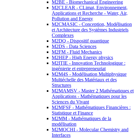
M2BE - Biomechanical Engineering
M2CLEAR - CLimat, Environnement,
Applications et Recherche - Water, Air,
Pollution and Energy
M2CMASIC - Conception, Modélisation
et Architecture des Systèmes Industriels
Complexes
M2DQ - Dispositif quantique
M2DS - Data Sciences
M2FM - Fluid Mechanics
M2HEP - High Energy physics
M2ITIE - Innovation Technologique :
ingénierie et entrepreneuriat
M2M4S - Modélisation Multiphysique
Multiéchelle des Matériaux et des
Structures
M2MAMSV - Master 2 Mathématiques et
Applications - Mathématiques pour les
Sciences du Vivant
M2MFSF - Mathématiques Financières :
Statistique et Finance
M2MM - Mathématiques de la
modélisation
M2MOCHI - Molecular Chemistry and
Interfaces