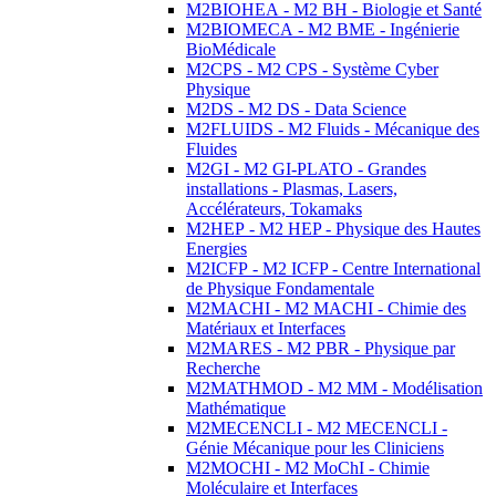
M2BIOHEA - M2 BH - Biologie et Santé
M2BIOMECA - M2 BME - Ingénierie
BioMédicale
M2CPS - M2 CPS - Système Cyber
Physique
M2DS - M2 DS - Data Science
M2FLUIDS - M2 Fluids - Mécanique des
Fluides
M2GI - M2 GI-PLATO - Grandes
installations - Plasmas, Lasers,
Accélérateurs, Tokamaks
M2HEP - M2 HEP - Physique des Hautes
Energies
M2ICFP - M2 ICFP - Centre International
de Physique Fondamentale
M2MACHI - M2 MACHI - Chimie des
Matériaux et Interfaces
M2MARES - M2 PBR - Physique par
Recherche
M2MATHMOD - M2 MM - Modélisation
Mathématique
M2MECENCLI - M2 MECENCLI -
Génie Mécanique pour les Cliniciens
M2MOCHI - M2 MoChI - Chimie
Moléculaire et Interfaces