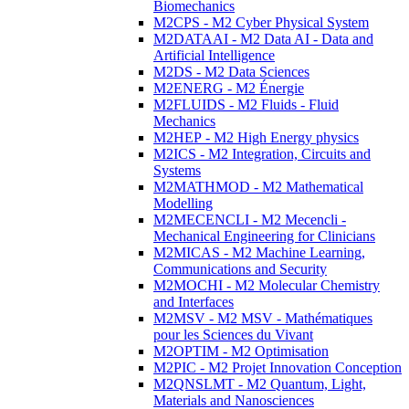
Biomechanics
M2CPS - M2 Cyber Physical System
M2DATAAI - M2 Data AI - Data and
Artificial Intelligence
M2DS - M2 Data Sciences
M2ENERG - M2 Énergie
M2FLUIDS - M2 Fluids - Fluid
Mechanics
M2HEP - M2 High Energy physics
M2ICS - M2 Integration, Circuits and
Systems
M2MATHMOD - M2 Mathematical
Modelling
M2MECENCLI - M2 Mecencli -
Mechanical Engineering for Clinicians
M2MICAS - M2 Machine Learning,
Communications and Security
M2MOCHI - M2 Molecular Chemistry
and Interfaces
M2MSV - M2 MSV - Mathématiques
pour les Sciences du Vivant
M2OPTIM - M2 Optimisation
M2PIC - M2 Projet Innovation Conception
M2QNSLMT - M2 Quantum, Light,
Materials and Nanosciences