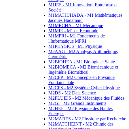
M1IES - M1 Innovation, Entreprise et
Société
M1MATHJHADA - M1 Mathématiques
Jacques Hadamard
M1MECHA - M1 Mécanique
M1MIE - M1 en Economie
M1MPRI - M1 Fondements de
l'Informatique MPRI
M1PHYSICS - M1 Physique
M2AAG - M2 Analyse, Arithmétique,
Géométrie
M2BIOHEA - M2 Biologie et Santé
M2BIOMECA - M2 Biomécanique et
Ingéniérie Biomédical
M2CFP - M2 Concepts en Physique
Fondamentale
M2CPS - M2 Système Cyber Physique
M2DS - M2 Data Science
M2FLUIDS - M2 Mécanique des Fluides
M2GI - M2 Grands Instruments
M2HEP - M2 Physique des Hautes
Energies
M2MARES - M2 Physique par Recherche
M2MATCHEINT - M2 Chimie des