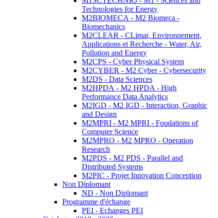
M1SCTECHNRJ - M1 - Sciences and
Technologies for Energy
M2BIOMECA - M2 Biomeca -
Biomechanics
M2CLEAR - CLimat, Environnement,
Applications et Recherche - Water, Air,
Pollution and Energy
M2CPS - Cyber Physical System
M2CYBER - M2 Cyber - Cybersecurity
M2DS - Data Sciences
M2HPDA - M2 HPDA - High
Performance Data Analytics
M2IGD - M2 IGD - Interaction, Graphic
and Design
M2MPRI - M2 MPRI - Foudations of
Computer Science
M2MPRO - M2 MPRO - Operation
Research
M2PDS - M2 PDS - Parallel and
Distributed Systems
M2PIC - Projet Innovation Conception
Non Diplomant
ND - Non Diplomant
Programme d'échange
PEI - Echanges PEI