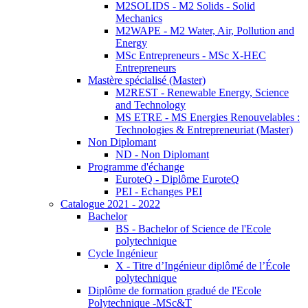
M2SOLIDS - M2 Solids - Solid
Mechanics
M2WAPE - M2 Water, Air, Pollution and
Energy
MSc Entrepreneurs - MSc X-HEC
Entrepreneurs
Mastère spécialisé (Master)
M2REST - Renewable Energy, Science
and Technology
MS ETRE - MS Energies Renouvelables :
Technologies & Entrepreneuriat (Master)
Non Diplomant
ND - Non Diplomant
Programme d'échange
EuroteQ - Diplôme EuroteQ
PEI - Echanges PEI
Catalogue 2021 - 2022
Bachelor
BS - Bachelor of Science de l'Ecole
polytechnique
Cycle Ingénieur
X - Titre d’Ingénieur diplômé de l’École
polytechnique
Diplôme de formation gradué de l'Ecole
Polytechnique -MSc&T