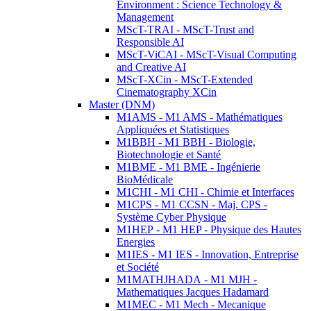
Environment : Science Technology &
Management
MScT-TRAI - MScT-Trust and
Responsible AI
MScT-ViCAI - MScT-Visual Computing
and Creative AI
MScT-XCin - MScT-Extended
Cinematography XCin
Master (DNM)
M1AMS - M1 AMS - Mathématiques
Appliquées et Statistiques
M1BBH - M1 BBH - Biologie,
Biotechnologie et Santé
M1BME - M1 BME - Ingénierie
BioMédicale
M1CHI - M1 CHI - Chimie et Interfaces
M1CPS - M1 CCSN - Maj. CPS -
Système Cyber Physique
M1HEP - M1 HEP - Physique des Hautes
Energies
M1IES - M1 IES - Innovation, Entreprise
et Société
M1MATHJHADA - M1 MJH -
Mathematiques Jacques Hadamard
M1MEC - M1 Mech - Mecanique