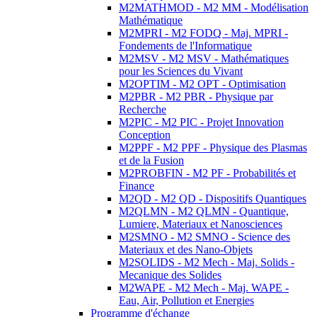
M2MATHMOD - M2 MM - Modélisation
Mathématique
M2MPRI - M2 FODQ - Maj. MPRI -
Fondements de l'Informatique
M2MSV - M2 MSV - Mathématiques
pour les Sciences du Vivant
M2OPTIM - M2 OPT - Optimisation
M2PBR - M2 PBR - Physique par
Recherche
M2PIC - M2 PIC - Projet Innovation
Conception
M2PPF - M2 PPF - Physique des Plasmas
et de la Fusion
M2PROBFIN - M2 PF - Probabilités et
Finance
M2QD - M2 QD - Dispositifs Quantiques
M2QLMN - M2 QLMN - Quantique,
Lumiere, Materiaux et Nanosciences
M2SMNO - M2 SMNO - Science des
Materiaux et des Nano-Objets
M2SOLIDS - M2 Mech - Maj. Solids -
Mecanique des Solides
M2WAPE - M2 Mech - Maj. WAPE -
Eau, Air, Pollution et Energies
Programme d'échange