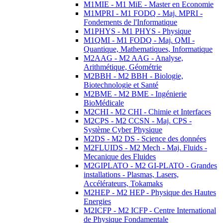
M1MIE - M1 MiE - Master en Economie
M1MPRI - M1 FODQ - Maj. MPRI -
Fondements de l'Informatique
M1PHYS - M1 PHYS - Physique
M1QMI - M1 FODQ - Maj. QMI -
Quantique, Mathematiques, Informatique
M2AAG - M2 AAG - Analyse,
Arithmétique, Géométrie
M2BBH - M2 BBH - Biologie,
Biotechnologie et Santé
M2BME - M2 BME - Ingénierie
BioMédicale
M2CHI - M2 CHI - Chimie et Interfaces
M2CPS - M2 CCSN - Maj. CPS -
Système Cyber Physique
M2DS - M2 DS - Science des données
M2FLUIDS - M2 Mech - Maj. Fluids -
Mecanique des Fluides
M2GIPLATO - M2 GI-PLATO - Grandes
installations - Plasmas, Lasers,
Accélérateurs, Tokamaks
M2HEP - M2 HEP - Physique des Hautes
Energies
M2ICFP - M2 ICFP - Centre International
de Physique Fondamentale