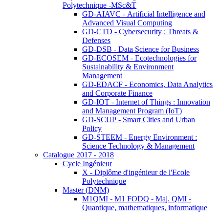
Polytechnique -MSc&T
GD-AIAVC - Artificial Intelligence and
Advanced Visual Computing
GD-CTD - Cybersecurity : Threats &
Defenses
GD-DSB - Data Science for Business
GD-ECOSEM - Ecotechnologies for
Sustainability & Environment
Management
GD-EDACF - Economics, Data Analytics
and Corporate Finance
GD-IOT - Internet of Things : Innovation
and Management Program (IoT)
GD-SCUP - Smart Cities and Urban
Policy
GD-STEEM - Energy Environment :
Science Technology & Management
Catalogue 2017 - 2018
Cycle Ingénieur
X - Diplôme d'ingénieur de l'Ecole
Polytechnique
Master (DNM)
M1QMI - M1 FODQ - Maj. QMI -
Quantique, mathematiques, informatique