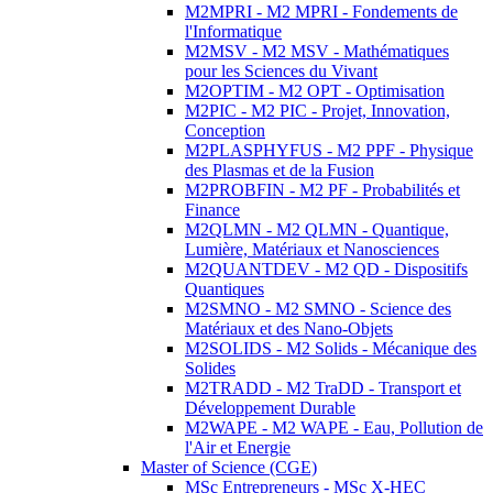
M2MPRI - M2 MPRI - Fondements de
l'Informatique
M2MSV - M2 MSV - Mathématiques
pour les Sciences du Vivant
M2OPTIM - M2 OPT - Optimisation
M2PIC - M2 PIC - Projet, Innovation,
Conception
M2PLASPHYFUS - M2 PPF - Physique
des Plasmas et de la Fusion
M2PROBFIN - M2 PF - Probabilités et
Finance
M2QLMN - M2 QLMN - Quantique,
Lumière, Matériaux et Nanosciences
M2QUANTDEV - M2 QD - Dispositifs
Quantiques
M2SMNO - M2 SMNO - Science des
Matériaux et des Nano-Objets
M2SOLIDS - M2 Solids - Mécanique des
Solides
M2TRADD - M2 TraDD - Transport et
Développement Durable
M2WAPE - M2 WAPE - Eau, Pollution de
l'Air et Energie
Master of Science (CGE)
MSc Entrepreneurs - MSc X-HEC