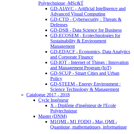
Polytechnique -MSc&T
GD-AIAVC - Artificial Intelligence and
Advanced Visual Computing
GD-CTD - Cybersecurity : Threats &
Defenses
GD-DSB - Data Science for Business
GD-ECOSEM - Ecotechnologies for
Sustainability & Environment
Management
GD-EDACF - Economics, Data Analytics
and Corporate Finance
GD-IOT - Internet of Things : Innovation
and Management Program (IoT)
GD-SCUP - Smart Cities and Urban
Policy
GD-STEEM - Energy Environment :
Science Technology & Management
Catalogue 2017 - 2018
Cycle Ingénieur
X - Diplôme d'ingénieur de l'Ecole
Polytechnique
Master (DNM)
M1QMI - M1 FODQ - Maj. QMI -
Quantique, mathematiques, informatique