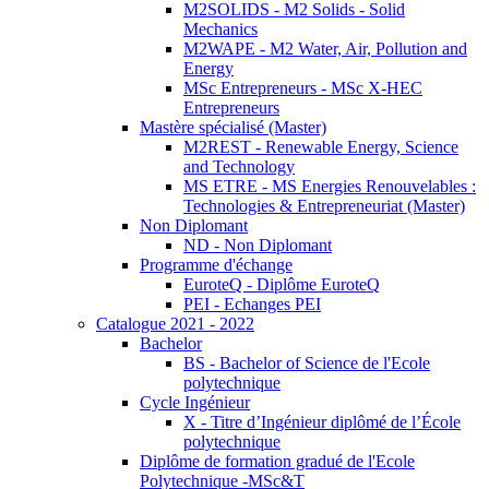
M2SOLIDS - M2 Solids - Solid
Mechanics
M2WAPE - M2 Water, Air, Pollution and
Energy
MSc Entrepreneurs - MSc X-HEC
Entrepreneurs
Mastère spécialisé (Master)
M2REST - Renewable Energy, Science
and Technology
MS ETRE - MS Energies Renouvelables :
Technologies & Entrepreneuriat (Master)
Non Diplomant
ND - Non Diplomant
Programme d'échange
EuroteQ - Diplôme EuroteQ
PEI - Echanges PEI
Catalogue 2021 - 2022
Bachelor
BS - Bachelor of Science de l'Ecole
polytechnique
Cycle Ingénieur
X - Titre d’Ingénieur diplômé de l’École
polytechnique
Diplôme de formation gradué de l'Ecole
Polytechnique -MSc&T