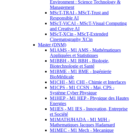
Environment : Science Technology &
Management
MScT-TRAI - MScT-Trust and
Responsible AI
MScT-ViCAI - MScT-Visual Computing
and Creative AI
MScT-XCin - MScT-Extended
Cinematography XCin
Master (DNM)
M1AMS - M1 AMS - Mathématiques
Appliquées et Statistiques
M1BBH - M1 BBH - Biologie,
Biotechnologie et Santé
M1BME - M1 BME - Ingénierie
BioMédicale
M1CHI - M1 CHI - Chimie et Interfaces
M1CPS - M1 CCSN - Maj. CPS -
Système Cyber Physique
M1HEP - M1 HEP - Physique des Hautes
Energies
M1IES - M1 IES - Innovation, Entreprise
et Société
M1MATHJHADA - M1 MJH -
Mathematiques Jacques Hadamard
M1MEC - M1 Mech - Mecanique