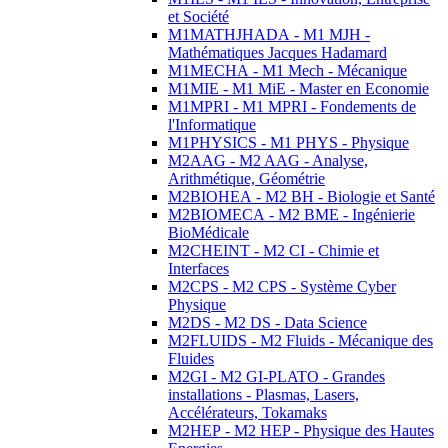
et Société
M1MATHJHADA - M1 MJH -
Mathématiques Jacques Hadamard
M1MECHA - M1 Mech - Mécanique
M1MIE - M1 MiE - Master en Economie
M1MPRI - M1 MPRI - Fondements de
l'Informatique
M1PHYSICS - M1 PHYS - Physique
M2AAG - M2 AAG - Analyse,
Arithmétique, Géométrie
M2BIOHEA - M2 BH - Biologie et Santé
M2BIOMECA - M2 BME - Ingénierie
BioMédicale
M2CHEINT - M2 CI - Chimie et
Interfaces
M2CPS - M2 CPS - Système Cyber
Physique
M2DS - M2 DS - Data Science
M2FLUIDS - M2 Fluids - Mécanique des
Fluides
M2GI - M2 GI-PLATO - Grandes
installations - Plasmas, Lasers,
Accélérateurs, Tokamaks
M2HEP - M2 HEP - Physique des Hautes