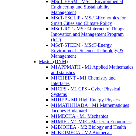
MScT-EESM - MScT-Environmental
Engineering and Sustainability
Management
MScT-ESCLiP - MScT-Economics for
Smart Cities and Climate Policy
MScT-IOT - MScT-Internet of Things :
Innovation and Management Program
(IoT)
MScT-STEEM - MScT-Energy
Environment : Science Technology &
Management
Master (DNM)
M1APPMATH - M1 Applied Mathematics
and statistics
M1CHEINT - M1 Chemistry and
Interfaces
M1CPS - M1 CPS - Cyber Physical
Systems
M1HEP - M1 High Energy Physics
M1MATHJHADA - M1 Mathematiques
Jacques Hadamard
M1MECHA - M1 Mechanics
M1MIE - M1 MIE - Master in Economics
M2BIOHEA - M2 Biology and Health
M2BIOMECA - M2 Biomeca -