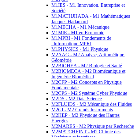
M1IES - M1 Innovation, Entreprise et
Société
M1MATHJHADA - M1 Mathématiques
Jacques Hadamard
M1MECHA - M1 Mécanique
M1MIE - M1 en Economie
M1MPRI - M1 Fondements de
l'Informatique MPRI
M1PHYSICS - M1 Physique
M2AAG - M2 Analyse, Arithmétique,
Géométrie
M2BIOHEA - M2 Biologie et Santé
M2BIOMECA - M2 Biomécanique et
Ingéniérie Biomédical
M2CFP - M2 Concepts en Physique
Fondamentale
M2CPS - M2 Système Cyber Physique
M2DS - M2 Data Science
M2FLUIDS - M2 Mécanique des Fluides
M2GI - M2 Grands Instruments
M2HEP - M2 Physique des Hautes
Energies
M2MARES - M2 Physique par Recherche
M2MATCHEINT - M2 Chimie des