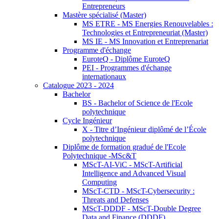
Entrepreneurs
Mastère spécialisé (Master)
MS ETRE - MS Energies Renouvelables :
Technologies et Entrepreneuriat (Master)
MS IE - MS Innovation et Entreprenariat
Programme d'échange
EuroteQ - Diplôme EuroteQ
PEI - Programmes d'échange
internationaux
Catalogue 2023 - 2024
Bachelor
BS - Bachelor of Science de l'Ecole
polytechnique
Cycle Ingénieur
X - Titre d’Ingénieur diplômé de l’École
polytechnique
Diplôme de formation gradué de l'Ecole
Polytechnique -MSc&T
MScT-AI-ViC - MScT-Artificial
Intelligence and Advanced Visual
Computing
MScT-CTD - MScT-Cybersecurity :
Threats and Defenses
MScT-DDDF - MScT-Double Degree
Data and Finance (DDDF)