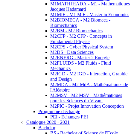
M1MATHJHADA - M1 - Mathematiques
Jacques Hadamard
M1MIE - M1 MiE - Master in Economics
M2BIOMECA - M2 Biomeca -
Biomechanics
M2BM - M2 Biomechanics
M2CFP - M2 CFP - Concepts in
Fundamental Physics
M2CPS - Cyber Physical System
M2DS - Data Sciences
M2ENERG - Master 2 Énergie
M2FLUIDS - M2 Fluids - Fluid
Mechanics
M2IGD - M2 IGD - Interaction, Graphic
and Design
M2MDA - M2 MdA - Mathématiques de
l'Aléatoire
M2MSV - M2 MSV - Mathématiques
pour les Sciences du Vivant
M2PIC - Projet Innovation Conception
Programme d'échange
PEI - Echanges PEI
Catalogue 2020 - 2021
Bachelor
BS - Bachelor of Science de l'Ecole