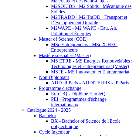
Matériaux et des Nano-Objets
M2SOLIDS - M2 Solids - Mécanique des
Solides
M2TRADD - M2 TraDD - Transport et
Développement Durable
M2WAPE - M2 WAPE - Eau, Air,
Pollution et Énergies
Master of Science (CGE)
MSc Entrepreneurs - MSc X-HEC
Entrepreneurs
Mastère spécialisé (Master)
MS ETRE - MS Energies Renouvelables :
Technologies et Entrepreneuriat (Master)
MS IE - MS Innovation et Entreprenariat
Non Diplomant
AUD_IPParis - AUDITEURS - IP Paris
Programme d'échange
EuroteQ - Diplôme EuroteQ
PEI - Programmes d'échange
internationaux
Catalogue 2024 - 2025
Bachelor
BX - Bachelor of Science de l'Ecole
polytechnique
Cycle Ingénieur