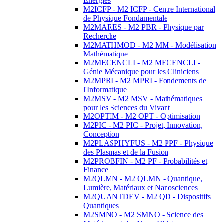
Energies
M2ICFP - M2 ICFP - Centre International
de Physique Fondamentale
M2MARES - M2 PBR - Physique par
Recherche
M2MATHMOD - M2 MM - Modélisation
Mathématique
M2MECENCLI - M2 MECENCLI -
Génie Mécanique pour les Cliniciens
M2MPRI - M2 MPRI - Fondements de
l'Informatique
M2MSV - M2 MSV - Mathématiques
pour les Sciences du Vivant
M2OPTIM - M2 OPT - Optimisation
M2PIC - M2 PIC - Projet, Innovation,
Conception
M2PLASPHYFUS - M2 PPF - Physique
des Plasmas et de la Fusion
M2PROBFIN - M2 PF - Probabilités et
Finance
M2QLMN - M2 QLMN - Quantique,
Lumière, Matériaux et Nanosciences
M2QUANTDEV - M2 QD - Dispositifs
Quantiques
M2SMNO - M2 SMNO - Science des