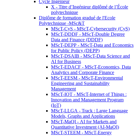
Cycle Ingénieur
X - Titre d’Ingénieur diplômé de l’École
polytechnique
Diplôme de formation gradué de l'Ecole
Polytechnique -MSc&T
MScT-CyS - MScT-Cybersecurity (CyS)
MScT-DDDF - MScT-Double Degree
Data and Finance (DDDF)
MScT-DEPP - MScT-Data and Economics
for Public Policy (DEPP)
MScT-DSAIB - MScT-Data Science and
AI for Business
MScT-EDACF - MScT-Economics, Data
Analytics and Corporate Finance
MScT-EESM - MScT-Environmental
Engineering and Sustainability
Management
MScT-IOT - MScT-Internet of Things :
Innovation and Management Program
(IoT)
MScT-LLGA - Track : Large Language
Models, Graphs and Applications
MScT-MaQI - AI for Markets and
Quantitative Investment (AI-MaQI)
MScT-STEEM - MScT-Energy