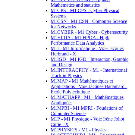
Mathematics and statistics
M1CPS - M1 CPS - Cyber Physical
Systems
M1CSN - M1 CSN - Computer Science
for Networks
M1CYBER - M1 Cyber - Cybersecurity
M1HPDA - M1 HPDA - High
Performance Data Analytics
M1I - M1 Informatique - Voie Jacques
Herbrand - X
M1IGD - M1 IGD - Interaction, Graphic
and Design
M1INTTRACPHY - M1 - International
Track in Physics
M1MAP - M1 Mathématiques et
Applications - Voie Jacques Hadamard -
École Polytechnique
M1MATHAPP - M1 - Mathématiques
Appliquées
M1MPRI - M1 MPRI - Foudations of
Computer Science
M1P - M1 Physique - Voie Irène Joliot
Curie - X
M1PHYSICS - M1 - Physics