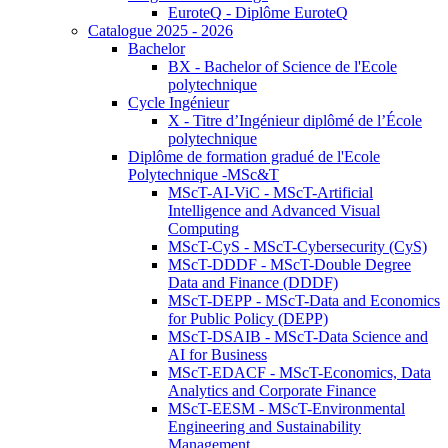
EuroteQ - Diplôme EuroteQ
Catalogue 2025 - 2026
Bachelor
BX - Bachelor of Science de l'Ecole
polytechnique
Cycle Ingénieur
X - Titre d’Ingénieur diplômé de l’École
polytechnique
Diplôme de formation gradué de l'Ecole
Polytechnique -MSc&T
MScT-AI-ViC - MScT-Artificial
Intelligence and Advanced Visual
Computing
MScT-CyS - MScT-Cybersecurity (CyS)
MScT-DDDF - MScT-Double Degree
Data and Finance (DDDF)
MScT-DEPP - MScT-Data and Economics
for Public Policy (DEPP)
MScT-DSAIB - MScT-Data Science and
AI for Business
MScT-EDACF - MScT-Economics, Data
Analytics and Corporate Finance
MScT-EESM - MScT-Environmental
Engineering and Sustainability
Management