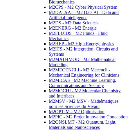
Biomechanics
M2CPS - M2 Cyber Physical System
M2DATAAI - M2 Data AI - Data and
Artificial Intelligence
M2DS - M2 Data Sciences
M2ENERG - M2 Énergie
M2FLUIDS - M2 Fluids - Fluid
Mechanics
M2HEP - M2 High Energy physics
M2ICS - M2 Integration, Circuits and
Systems
M2MATHMOD - M2 Mathematical
Modelling
M2MECENCLI - M2 Mecencli -
Mechanical Engineering for Clinicians
M2MICAS - M2 Machine Learning,
Communications and Security
M2MOCHI - M2 Molecular Chemistry
and Interfaces
M2MSV - M2 MSV - Mathématiques
pour les Sciences du Vivant
M2OPTIM - M2 Optimisation
M2PIC - M2 Projet Innovation Conception
M2QNSLMT - M2 Quantum, Light,
Materials and Nanosciences