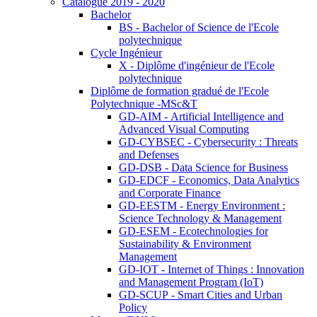
Catalogue 2019 - 2020
Bachelor
BS - Bachelor of Science de l'Ecole
polytechnique
Cycle Ingénieur
X - Diplôme d'ingénieur de l'Ecole
polytechnique
Diplôme de formation gradué de l'Ecole
Polytechnique -MSc&T
GD-AIM - Artificial Intelligence and
Advanced Visual Computing
GD-CYBSEC - Cybersecurity : Threats
and Defenses
GD-DSB - Data Science for Business
GD-EDCF - Economics, Data Analytics
and Corporate Finance
GD-EESTM - Energy Environment :
Science Technology & Management
GD-ESEM - Ecotechnologies for
Sustainability & Environment
Management
GD-IOT - Internet of Things : Innovation
and Management Program (IoT)
GD-SCUP - Smart Cities and Urban
Policy