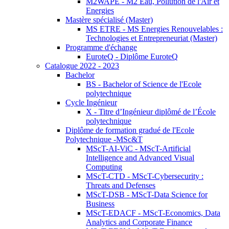
M2WAPE - M2 Eau, Pollution de l'Air et
Energies
Mastère spécialisé (Master)
MS ETRE - MS Energies Renouvelables :
Technologies et Entrepreneuriat (Master)
Programme d'échange
EuroteQ - Diplôme EuroteQ
Catalogue 2022 - 2023
Bachelor
BS - Bachelor of Science de l'Ecole
polytechnique
Cycle Ingénieur
X - Titre d’Ingénieur diplômé de l’École
polytechnique
Diplôme de formation gradué de l'Ecole
Polytechnique -MSc&T
MScT-AI-ViC - MScT-Artificial
Intelligence and Advanced Visual
Computing
MScT-CTD - MScT-Cybersecurity :
Threats and Defenses
MScT-DSB - MScT-Data Science for
Business
MScT-EDACF - MScT-Economics, Data
Analytics and Corporate Finance