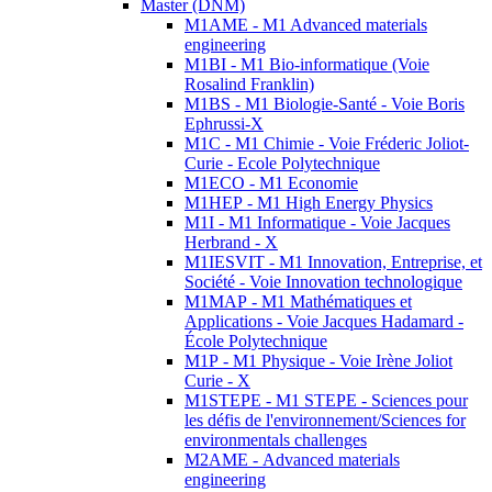
Master (DNM)
M1AME - M1 Advanced materials
engineering
M1BI - M1 Bio-informatique (Voie
Rosalind Franklin)
M1BS - M1 Biologie-Santé - Voie Boris
Ephrussi-X
M1C - M1 Chimie - Voie Fréderic Joliot-
Curie - Ecole Polytechnique
M1ECO - M1 Economie
M1HEP - M1 High Energy Physics
M1I - M1 Informatique - Voie Jacques
Herbrand - X
M1IESVIT - M1 Innovation, Entreprise, et
Société - Voie Innovation technologique
M1MAP - M1 Mathématiques et
Applications - Voie Jacques Hadamard -
École Polytechnique
M1P - M1 Physique - Voie Irène Joliot
Curie - X
M1STEPE - M1 STEPE - Sciences pour
les défis de l'environnement/Sciences for
environmentals challenges
M2AME - Advanced materials
engineering