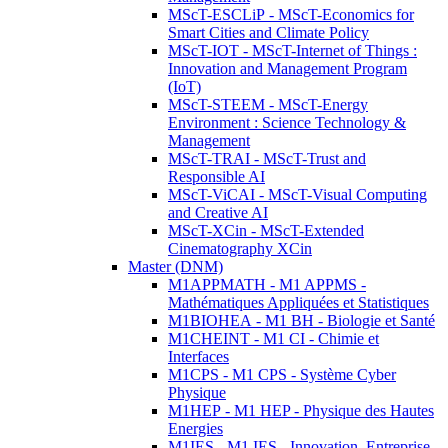
MScT-ESCLiP - MScT-Economics for
Smart Cities and Climate Policy
MScT-IOT - MScT-Internet of Things :
Innovation and Management Program
(IoT)
MScT-STEEM - MScT-Energy
Environment : Science Technology &
Management
MScT-TRAI - MScT-Trust and
Responsible AI
MScT-ViCAI - MScT-Visual Computing
and Creative AI
MScT-XCin - MScT-Extended
Cinematography XCin
Master (DNM)
M1APPMATH - M1 APPMS -
Mathématiques Appliquées et Statistiques
M1BIOHEA - M1 BH - Biologie et Santé
M1CHEINT - M1 CI - Chimie et
Interfaces
M1CPS - M1 CPS - Système Cyber
Physique
M1HEP - M1 HEP - Physique des Hautes
Energies
M1IES - M1 IES - Innovation, Entreprise