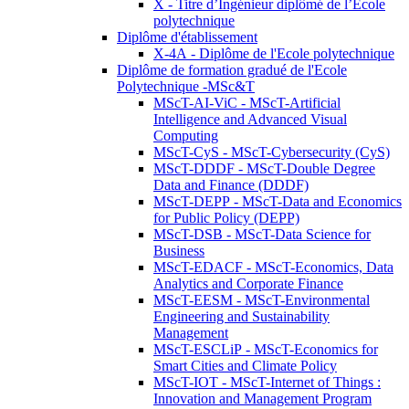
X - Titre d’Ingénieur diplômé de l’École
polytechnique
Diplôme d'établissement
X-4A - Diplôme de l'Ecole polytechnique
Diplôme de formation gradué de l'Ecole
Polytechnique -MSc&T
MScT-AI-ViC - MScT-Artificial
Intelligence and Advanced Visual
Computing
MScT-CyS - MScT-Cybersecurity (CyS)
MScT-DDDF - MScT-Double Degree
Data and Finance (DDDF)
MScT-DEPP - MScT-Data and Economics
for Public Policy (DEPP)
MScT-DSB - MScT-Data Science for
Business
MScT-EDACF - MScT-Economics, Data
Analytics and Corporate Finance
MScT-EESM - MScT-Environmental
Engineering and Sustainability
Management
MScT-ESCLiP - MScT-Economics for
Smart Cities and Climate Policy
MScT-IOT - MScT-Internet of Things :
Innovation and Management Program