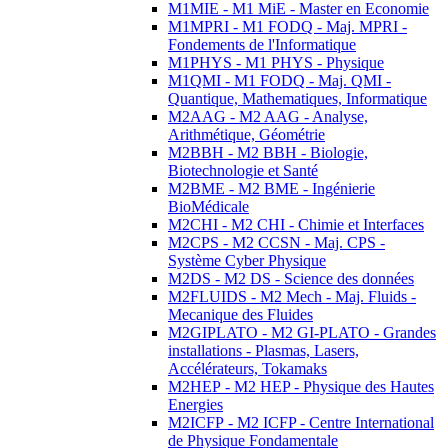
M1MIE - M1 MiE - Master en Economie
M1MPRI - M1 FODQ - Maj. MPRI -
Fondements de l'Informatique
M1PHYS - M1 PHYS - Physique
M1QMI - M1 FODQ - Maj. QMI -
Quantique, Mathematiques, Informatique
M2AAG - M2 AAG - Analyse,
Arithmétique, Géométrie
M2BBH - M2 BBH - Biologie,
Biotechnologie et Santé
M2BME - M2 BME - Ingénierie
BioMédicale
M2CHI - M2 CHI - Chimie et Interfaces
M2CPS - M2 CCSN - Maj. CPS -
Système Cyber Physique
M2DS - M2 DS - Science des données
M2FLUIDS - M2 Mech - Maj. Fluids -
Mecanique des Fluides
M2GIPLATO - M2 GI-PLATO - Grandes
installations - Plasmas, Lasers,
Accélérateurs, Tokamaks
M2HEP - M2 HEP - Physique des Hautes
Energies
M2ICFP - M2 ICFP - Centre International
de Physique Fondamentale