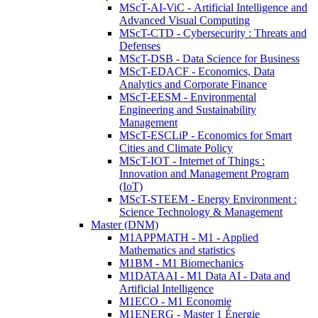
MScT-AI-ViC - Artificial Intelligence and
Advanced Visual Computing
MScT-CTD - Cybersecurity : Threats and
Defenses
MScT-DSB - Data Science for Business
MScT-EDACF - Economics, Data
Analytics and Corporate Finance
MScT-EESM - Environmental
Engineering and Sustainability
Management
MScT-ESCLiP - Economics for Smart
Cities and Climate Policy
MScT-IOT - Internet of Things :
Innovation and Management Program
(IoT)
MScT-STEEM - Energy Environment :
Science Technology & Management
Master (DNM)
M1APPMATH - M1 - Applied
Mathematics and statistics
M1BM - M1 Biomechanics
M1DATAAI - M1 Data AI - Data and
Artificial Intelligence
M1ECO - M1 Economie
M1ENERG - Master 1 Énergie