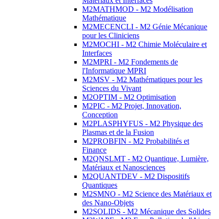
Matériaux et Interfaces
M2MATHMOD - M2 Modélisation
Mathématique
M2MECENCLI - M2 Génie Mécanique
pour les Cliniciens
M2MOCHI - M2 Chimie Moléculaire et
Interfaces
M2MPRI - M2 Fondements de
l'Informatique MPRI
M2MSV - M2 Mathématiques pour les
Sciences du Vivant
M2OPTIM - M2 Optimisation
M2PIC - M2 Projet, Innovation,
Conception
M2PLASPHYFUS - M2 Physique des
Plasmas et de la Fusion
M2PROBFIN - M2 Probabilités et
Finance
M2QNSLMT - M2 Quantique, Lumière,
Matériaux et Nanosciences
M2QUANTDEV - M2 Dispositifs
Quantiques
M2SMNO - M2 Science des Matériaux et
des Nano-Objets
M2SOLIDS - M2 Mécanique des Solides