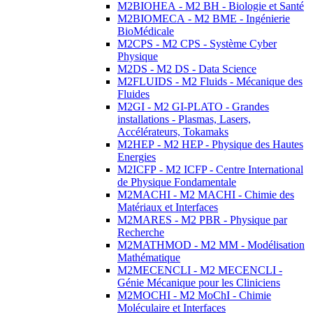
M2BIOHEA - M2 BH - Biologie et Santé
M2BIOMECA - M2 BME - Ingénierie
BioMédicale
M2CPS - M2 CPS - Système Cyber
Physique
M2DS - M2 DS - Data Science
M2FLUIDS - M2 Fluids - Mécanique des
Fluides
M2GI - M2 GI-PLATO - Grandes
installations - Plasmas, Lasers,
Accélérateurs, Tokamaks
M2HEP - M2 HEP - Physique des Hautes
Energies
M2ICFP - M2 ICFP - Centre International
de Physique Fondamentale
M2MACHI - M2 MACHI - Chimie des
Matériaux et Interfaces
M2MARES - M2 PBR - Physique par
Recherche
M2MATHMOD - M2 MM - Modélisation
Mathématique
M2MECENCLI - M2 MECENCLI -
Génie Mécanique pour les Cliniciens
M2MOCHI - M2 MoChI - Chimie
Moléculaire et Interfaces