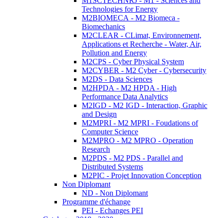
M1SCTECHNRJ - M1 - Sciences and
Technologies for Energy
M2BIOMECA - M2 Biomeca -
Biomechanics
M2CLEAR - CLimat, Environnement,
Applications et Recherche - Water, Air,
Pollution and Energy
M2CPS - Cyber Physical System
M2CYBER - M2 Cyber - Cybersecurity
M2DS - Data Sciences
M2HPDA - M2 HPDA - High
Performance Data Analytics
M2IGD - M2 IGD - Interaction, Graphic
and Design
M2MPRI - M2 MPRI - Foudations of
Computer Science
M2MPRO - M2 MPRO - Operation
Research
M2PDS - M2 PDS - Parallel and
Distributed Systems
M2PIC - Projet Innovation Conception
Non Diplomant
ND - Non Diplomant
Programme d'échange
PEI - Echanges PEI