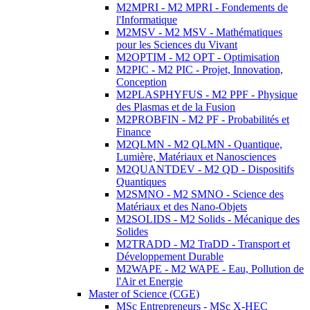
M2MPRI - M2 MPRI - Fondements de
l'Informatique
M2MSV - M2 MSV - Mathématiques
pour les Sciences du Vivant
M2OPTIM - M2 OPT - Optimisation
M2PIC - M2 PIC - Projet, Innovation,
Conception
M2PLASPHYFUS - M2 PPF - Physique
des Plasmas et de la Fusion
M2PROBFIN - M2 PF - Probabilités et
Finance
M2QLMN - M2 QLMN - Quantique,
Lumière, Matériaux et Nanosciences
M2QUANTDEV - M2 QD - Dispositifs
Quantiques
M2SMNO - M2 SMNO - Science des
Matériaux et des Nano-Objets
M2SOLIDS - M2 Solids - Mécanique des
Solides
M2TRADD - M2 TraDD - Transport et
Développement Durable
M2WAPE - M2 WAPE - Eau, Pollution de
l'Air et Energie
Master of Science (CGE)
MSc Entrepreneurs - MSc X-HEC