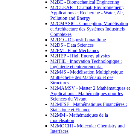
M2BE - Biomechanical Engineering
M2CLEAR - CLimat, Environnement,
Applications et Recherche - Water, Air,
Pollution and Energy
M2CMASIC - Conception, Modélisation
et Architecture des Systèmes Industriels
Complexes
M2DQ - Dispositif quantique
M2DS - Data Sciences
M2FM - Fluid Mechanics
M2HEP - High Energy physics
M2ITIE - Innovation Technologique :
ingénierie et entrepreneuriat
M2M4S - Modélisation Multiphysique
Multiéchelle des Matériaux et des
Structures
M2MAMSV - Master 2 Mathématiques et
Applications - Mathématiques pour les
Sciences du Vivant
M2MFSF - Mathématiques Financières :
Statistique et Finance
M2MM - Mathématiques de la
modélisation
M2MOCHI - Molecular Chemistry and
Interfaces