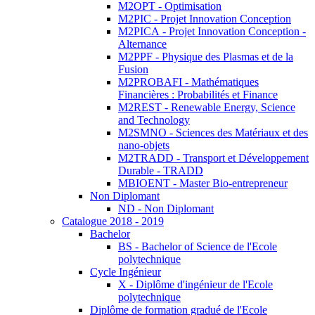
M2OPT - Optimisation
M2PIC - Projet Innovation Conception
M2PICA - Projet Innovation Conception -
Alternance
M2PPF - Physique des Plasmas et de la
Fusion
M2PROBAFI - Mathématiques
Financières : Probabilités et Finance
M2REST - Renewable Energy, Science
and Technology
M2SMNO - Sciences des Matériaux et des
nano-objets
M2TRADD - Transport et Développement
Durable - TRADD
MBIOENT - Master Bio-entrepreneur
Non Diplomant
ND - Non Diplomant
Catalogue 2018 - 2019
Bachelor
BS - Bachelor of Science de l'Ecole
polytechnique
Cycle Ingénieur
X - Diplôme d'ingénieur de l'Ecole
polytechnique
Diplôme de formation gradué de l'Ecole