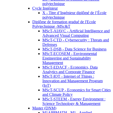
polytechnique
Cycle Ingénieur
X - Titre d’Ingénieur diplômé de l’École
polytechnique
Diplôme de formation gradué de l'Ecole
Polytechnique -MSc&T
MScT-AIAVC - Artificial Intelligence and
Advanced Visual Computing
MScT-CTD - Cybersecurity : Threats and
Defenses
MScT-DSB - Data Science for Business
MScT-ECOSEM - Environmental
Engineering and Sustainability
Management
MScT-EDACF - Economics, Data
Analytics and Corporate Finance
MScT-IOT - Internet of Things :
Innovation and Management Program
(IoT)
MScT-SCUP - Economics for Smart Cities
and Climate Policy
MScT-STEEM - Energy Environment :
Science Technology & Management
Master (DNM)
M1APPMATH - M1 - Applied