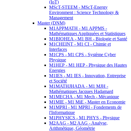
(IoT)
MScT-STEEM - MScT-Energy
Environment : Science Technology &
Management
Master (DNM)
M1APPMATH - M1 APPMS -
Mathématiques Appliquées et Statistiques
M1BIOHEA - M1 BH - Biologie et Santé
M1CHEINT - M1 CI - Chimie et
Interfaces
M1CPS - M1 CPS - Système Cyber
Physique
M1HEP - M1 HEP - Physique des Hautes
Energies
M1IES - M1 IES - Innovation, Entreprise
et Société
M1MATHJHADA - M1 MJH -
Mathématiques Jacques Hadamard
M1MECHA - M1 Mech - Mécanique
M1MIE - M1 MiE - Master en Economie
M1MPRI - M1 MPRI - Fondements de
l'Informatique
M1PHYSICS - M1 PHYS - Physique
M2AAG - M2 AAG - Analyse,
Arithmétique, Géométrie