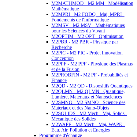
M2MATHMOD - M2 MM - Modélisation
Mathématique
M2MPRI - M2 FODQ - Maj. MPRI -
Fondements de l'Informatique
M2MSV - M2 MSV - Mathématiques
pour les Sciences du Vivant
M2OPTIM - M2 OPT - Optimisation
M2PBR - M2 PBR - Physique par
Recherche
M2PIC - M2 PIC - Projet Innovation
Conception
M2PPF - M2 PPF - Physique des Plasmas
et de la Fusion
M2PROBFIN - M2 PF - Probabilités et
Finance
M2QD - M2 QD - Dispositifs Quantiques
M2QLMN - M2 QLMN - Quantique,
Lumiere, Materiaux et Nanosciences
M2SMNO - M2 SMNO - Science des
Materiaux et des Nano-Objets
M2SOLIDS - M2 Mech - Maj. Solids -
Mecanique des Solides
M2WAPE - M2 Mech - Maj. WAPE -
Eau, Air, Pollution et Energies
Programme d'échange