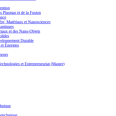
eption
lasmas et de la Fusion
ance
, Matériaux et Nanosciences
ntiques
aux et des Nano-Objets
lides
eloppement Durable
et Énergies
neurs
hnologies et Entrepreneuriat (Master)
chnique
lytechnique