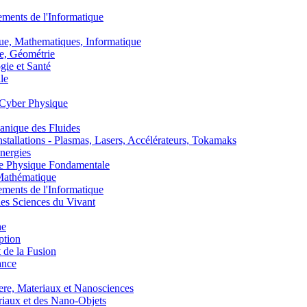
nts de l'Informatique
, Mathematiques, Informatique
, Géométrie
ie et Santé
le
Cyber Physique
nique des Fluides
lations - Plasmas, Lasers, Accélérateurs, Tokamaks
nergies
de Physique Fondamentale
athématique
nts de l'Informatique
s Sciences du Vivant
he
ption
 de la Fusion
ance
, Materiaux et Nanosciences
aux et des Nano-Objets