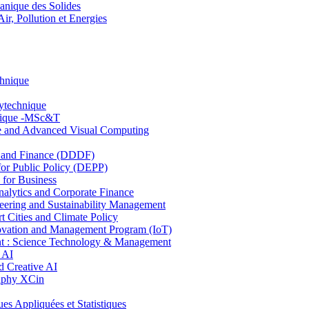
nique des Solides
, Pollution et Energies
chnique
lytechnique
hnique -MSc&T
ce and Advanced Visual Computing
and Finance (DDDF)
r Public Policy (DEPP)
for Business
ytics and Corporate Finance
ring and Sustainability Management
Cities and Climate Policy
ovation and Management Program (IoT)
: Science Technology & Management
 AI
 Creative AI
aphy XCin
ppliquées et Statistiques