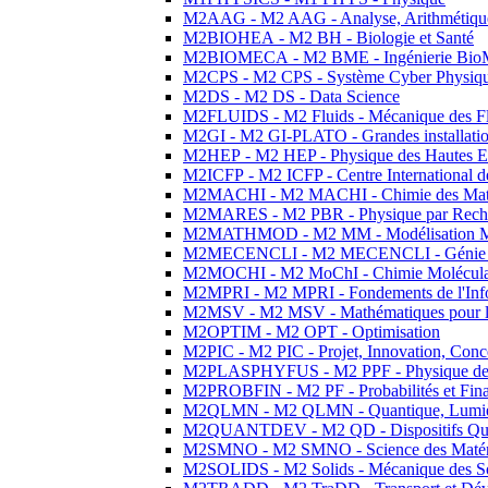
M2AAG - M2 AAG - Analyse, Arithmétique
M2BIOHEA - M2 BH - Biologie et Santé
M2BIOMECA - M2 BME - Ingénierie BioM
M2CPS - M2 CPS - Système Cyber Physiq
M2DS - M2 DS - Data Science
M2FLUIDS - M2 Fluids - Mécanique des Fl
M2GI - M2 GI-PLATO - Grandes installation
M2HEP - M2 HEP - Physique des Hautes E
M2ICFP - M2 ICFP - Centre International 
M2MACHI - M2 MACHI - Chimie des Matéri
M2MARES - M2 PBR - Physique par Rech
M2MATHMOD - M2 MM - Modélisation M
M2MECENCLI - M2 MECENCLI - Génie Méc
M2MOCHI - M2 MoChI - Chimie Moléculaire
M2MPRI - M2 MPRI - Fondements de l'Inf
M2MSV - M2 MSV - Mathématiques pour le
M2OPTIM - M2 OPT - Optimisation
M2PIC - M2 PIC - Projet, Innovation, Conc
M2PLASPHYFUS - M2 PPF - Physique des P
M2PROBFIN - M2 PF - Probabilités et Fin
M2QLMN - M2 QLMN - Quantique, Lumière
M2QUANTDEV - M2 QD - Dispositifs Qua
M2SMNO - M2 SMNO - Science des Matéri
M2SOLIDS - M2 Solids - Mécanique des So