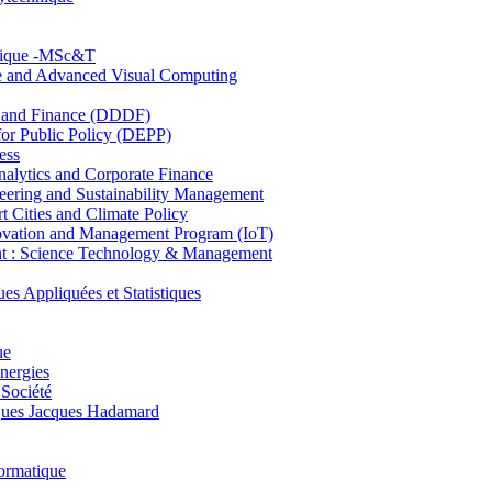
hnique -MSc&T
ce and Advanced Visual Computing
and Finance (DDDF)
r Public Policy (DEPP)
ess
ytics and Corporate Finance
ring and Sustainability Management
Cities and Climate Policy
ovation and Management Program (IoT)
: Science Technology & Management
ppliquées et Statistiques
ue
nergies
 Société
es Jacques Hadamard
ormatique