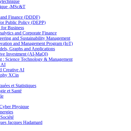
lytechnique
hnique -MSc&T
and Finance (DDDF)
r Public Policy (DEPP)
for Business
ytics and Corporate Finance
ring and Sustainability Management
ovation and Management Program (IoT)
ls, Graphs and Applications
ive Investment (AI-MaQI)
: Science Technology & Management
 AI
 Creative AI
aphy XCin
es et Statistiques
ie et Santé
le
Cyber Physique
nergies
 Société
es Jacques Hadamard