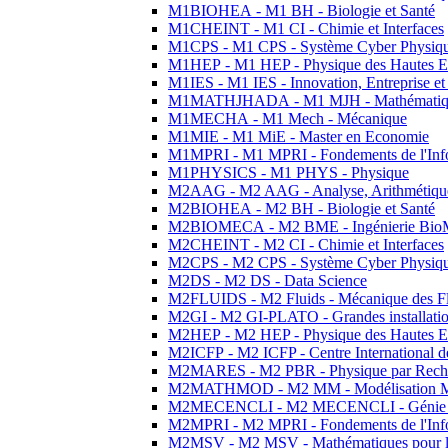
M1BIOHEA - M1 BH - Biologie et Santé
M1CHEINT - M1 CI - Chimie et Interfaces
M1CPS - M1 CPS - Système Cyber Physiq
M1HEP - M1 HEP - Physique des Hautes E
M1IES - M1 IES - Innovation, Entreprise et
M1MATHJHADA - M1 MJH - Mathématiqu
M1MECHA - M1 Mech - Mécanique
M1MIE - M1 MiE - Master en Economie
M1MPRI - M1 MPRI - Fondements de l'Inf
M1PHYSICS - M1 PHYS - Physique
M2AAG - M2 AAG - Analyse, Arithmétique
M2BIOHEA - M2 BH - Biologie et Santé
M2BIOMECA - M2 BME - Ingénierie BioM
M2CHEINT - M2 CI - Chimie et Interfaces
M2CPS - M2 CPS - Système Cyber Physiq
M2DS - M2 DS - Data Science
M2FLUIDS - M2 Fluids - Mécanique des Fl
M2GI - M2 GI-PLATO - Grandes installation
M2HEP - M2 HEP - Physique des Hautes E
M2ICFP - M2 ICFP - Centre International 
M2MARES - M2 PBR - Physique par Rech
M2MATHMOD - M2 MM - Modélisation M
M2MECENCLI - M2 MECENCLI - Génie Méc
M2MPRI - M2 MPRI - Fondements de l'Inf
M2MSV - M2 MSV - Mathématiques pour le