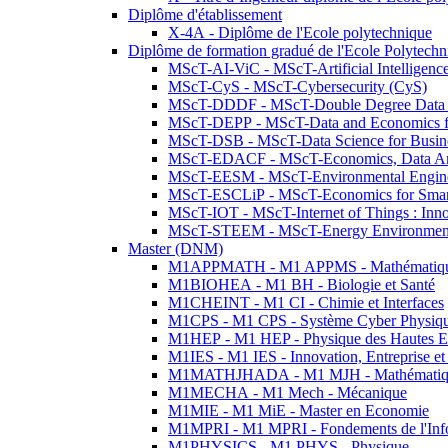
Diplôme d'établissement
X-4A - Diplôme de l'Ecole polytechnique
Diplôme de formation gradué de l'Ecole Polytec
MScT-AI-ViC - MScT-Artificial Intelligen
MScT-CyS - MScT-Cybersecurity (CyS)
MScT-DDDF - MScT-Double Degree Data 
MScT-DEPP - MScT-Data and Economics fo
MScT-DSB - MScT-Data Science for Busin
MScT-EDACF - MScT-Economics, Data Anal
MScT-EESM - MScT-Environmental Enginee
MScT-ESCLiP - MScT-Economics for Smart 
MScT-IOT - MScT-Internet of Things : Inn
MScT-STEEM - MScT-Energy Environment 
Master (DNM)
M1APPMATH - M1 APPMS - Mathématiques A
M1BIOHEA - M1 BH - Biologie et Santé
M1CHEINT - M1 CI - Chimie et Interfaces
M1CPS - M1 CPS - Système Cyber Physiq
M1HEP - M1 HEP - Physique des Hautes E
M1IES - M1 IES - Innovation, Entreprise et
M1MATHJHADA - M1 MJH - Mathématiqu
M1MECHA - M1 Mech - Mécanique
M1MIE - M1 MiE - Master en Economie
M1MPRI - M1 MPRI - Fondements de l'Inf
M1PHYSICS - M1 PHYS - Physique