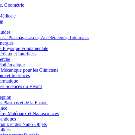
, Géométrie
édicale
ue
uides
s - Plasmas, Lasers, Accélérateurs, Tokamaks
nergies
de Physique Fondamentale
aux et Interfaces
erche
athématique
anique pour les Cliniciens
 et Interfaces
ormatique
s Sciences du Vivant
eption
lasmas et de la Fusion
ance
, Matériaux et Nanosciences
ntiques
aux et des Nano-Objets
lides