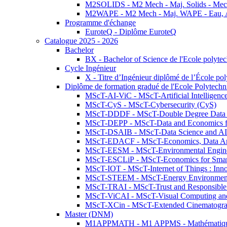
M2SOLIDS - M2 Mech - Maj. Solids - Meca
M2WAPE - M2 Mech - Maj. WAPE - Eau, Air
Programme d'échange
EuroteQ - Diplôme EuroteQ
Catalogue 2025 - 2026
Bachelor
BX - Bachelor of Science de l'Ecole polyte
Cycle Ingénieur
X - Titre d’Ingénieur diplômé de l’École po
Diplôme de formation gradué de l'Ecole Polytec
MScT-AI-ViC - MScT-Artificial Intelligen
MScT-CyS - MScT-Cybersecurity (CyS)
MScT-DDDF - MScT-Double Degree Data 
MScT-DEPP - MScT-Data and Economics fo
MScT-DSAIB - MScT-Data Science and AI 
MScT-EDACF - MScT-Economics, Data Anal
MScT-EESM - MScT-Environmental Enginee
MScT-ESCLiP - MScT-Economics for Smart 
MScT-IOT - MScT-Internet of Things : Inn
MScT-STEEM - MScT-Energy Environment 
MScT-TRAI - MScT-Trust and Responsible
MScT-ViCAI - MScT-Visual Computing and
MScT-XCin - MScT-Extended Cinematogr
Master (DNM)
M1APPMATH - M1 APPMS - Mathématiques A