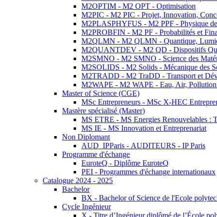
M2OPTIM - M2 OPT - Optimisation
M2PIC - M2 PIC - Projet, Innovation, Conc
M2PLASPHYFUS - M2 PPF - Physique des P
M2PROBFIN - M2 PF - Probabilités et Fin
M2QLMN - M2 QLMN - Quantique, Lumière
M2QUANTDEV - M2 QD - Dispositifs Qua
M2SMNO - M2 SMNO - Science des Matéri
M2SOLIDS - M2 Solids - Mécanique des So
M2TRADD - M2 TraDD - Transport et Dév
M2WAPE - M2 WAPE - Eau, Air, Pollution 
Master of Science (CGE)
MSc Entrepreneurs - MSc X-HEC Entrepre
Mastère spécialisé (Master)
MS ETRE - MS Energies Renouvelables : Tec
MS IE - MS Innovation et Entreprenariat
Non Diplomant
AUD_IPParis - AUDITEURS - IP Paris
Programme d'échange
EuroteQ - Diplôme EuroteQ
PEI - Programmes d'échange internationaux
Catalogue 2024 - 2025
Bachelor
BX - Bachelor of Science de l'Ecole polyte
Cycle Ingénieur
X - Titre d’Ingénieur diplômé de l’École po