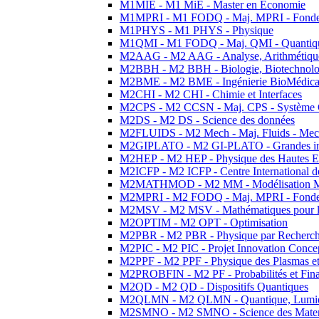
M1MIE - M1 MiE - Master en Economie
M1MPRI - M1 FODQ - Maj. MPRI - Fondeme
M1PHYS - M1 PHYS - Physique
M1QMI - M1 FODQ - Maj. QMI - Quantique
M2AAG - M2 AAG - Analyse, Arithmétique
M2BBH - M2 BBH - Biologie, Biotechnolog
M2BME - M2 BME - Ingénierie BioMédica
M2CHI - M2 CHI - Chimie et Interfaces
M2CPS - M2 CCSN - Maj. CPS - Système 
M2DS - M2 DS - Science des données
M2FLUIDS - M2 Mech - Maj. Fluids - Meca
M2GIPLATO - M2 GI-PLATO - Grandes instal
M2HEP - M2 HEP - Physique des Hautes E
M2ICFP - M2 ICFP - Centre International 
M2MATHMOD - M2 MM - Modélisation M
M2MPRI - M2 FODQ - Maj. MPRI - Fondeme
M2MSV - M2 MSV - Mathématiques pour le
M2OPTIM - M2 OPT - Optimisation
M2PBR - M2 PBR - Physique par Recherc
M2PIC - M2 PIC - Projet Innovation Conce
M2PPF - M2 PPF - Physique des Plasmas et
M2PROBFIN - M2 PF - Probabilités et Fin
M2QD - M2 QD - Dispositifs Quantiques
M2QLMN - M2 QLMN - Quantique, Lumiere
M2SMNO - M2 SMNO - Science des Materi