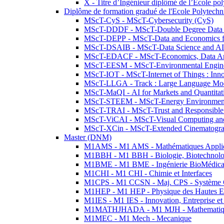
X - Titre d’Ingénieur diplômé de l’École po
Diplôme de formation gradué de l'Ecole Polytec
MScT-CyS - MScT-Cybersecurity (CyS)
MScT-DDDF - MScT-Double Degree Data 
MScT-DEPP - MScT-Data and Economics fo
MScT-DSAIB - MScT-Data Science and AI 
MScT-EDACF - MScT-Economics, Data Anal
MScT-EESM - MScT-Environmental Enginee
MScT-IOT - MScT-Internet of Things : Inn
MScT-LLGA - Track : Large Language Mode
MScT-MaQI - AI for Markets and Quantitat
MScT-STEEM - MScT-Energy Environment 
MScT-TRAI - MScT-Trust and Responsible
MScT-ViCAI - MScT-Visual Computing and
MScT-XCin - MScT-Extended Cinematogr
Master (DNM)
M1AMS - M1 AMS - Mathématiques Appliqué
M1BBH - M1 BBH - Biologie, Biotechnolog
M1BME - M1 BME - Ingénierie BioMédica
M1CHI - M1 CHI - Chimie et Interfaces
M1CPS - M1 CCSN - Maj. CPS - Système 
M1HEP - M1 HEP - Physique des Hautes E
M1IES - M1 IES - Innovation, Entreprise et
M1MATHJHADA - M1 MJH - Mathematiqu
M1MEC - M1 Mech - Mecanique