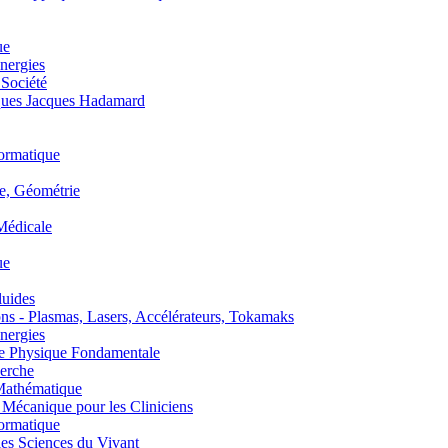
ue
nergies
 Société
es Jacques Hadamard
ormatique
, Géométrie
édicale
ue
uides
s - Plasmas, Lasers, Accélérateurs, Tokamaks
nergies
de Physique Fondamentale
erche
athématique
anique pour les Cliniciens
ormatique
s Sciences du Vivant