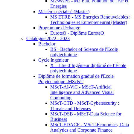
M2WAPE - M2 Eau, Pollution de l'Air et
Energies
Mastère spécialisé (Master)
MS ETRE - MS Energies Renouvelables :
Technologies et Entrepreneuriat (Master)
Programme d'échange
EuroteQ - Diplôme EuroteQ
Catalogue 2022 - 2023
Bachelor
BS - Bachelor of Science de l'Ecole
polytechnique
Cycle Ingénieur
X - Titre d’Ingénieur diplômé de l’École
polytechnique
Diplôme de formation gradué de l'Ecole
Polytechnique -MSc&T
MScT-AI-ViC - MScT-Artificial
Intelligence and Advanced Visual
Computing
MScT-CTD - MScT-Cybersecurity :
Threats and Defenses
MScT-DSB - MScT-Data Science for
Business
MScT-EDACF - MScT-Economics, Data
Analytics and Corporate Finance