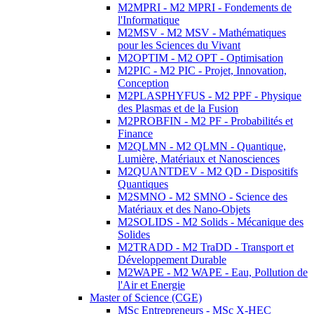
M2MPRI - M2 MPRI - Fondements de
l'Informatique
M2MSV - M2 MSV - Mathématiques
pour les Sciences du Vivant
M2OPTIM - M2 OPT - Optimisation
M2PIC - M2 PIC - Projet, Innovation,
Conception
M2PLASPHYFUS - M2 PPF - Physique
des Plasmas et de la Fusion
M2PROBFIN - M2 PF - Probabilités et
Finance
M2QLMN - M2 QLMN - Quantique,
Lumière, Matériaux et Nanosciences
M2QUANTDEV - M2 QD - Dispositifs
Quantiques
M2SMNO - M2 SMNO - Science des
Matériaux et des Nano-Objets
M2SOLIDS - M2 Solids - Mécanique des
Solides
M2TRADD - M2 TraDD - Transport et
Développement Durable
M2WAPE - M2 WAPE - Eau, Pollution de
l'Air et Energie
Master of Science (CGE)
MSc Entrepreneurs - MSc X-HEC