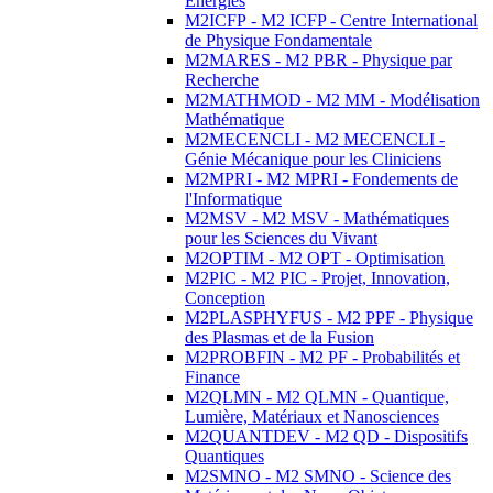
Energies
M2ICFP - M2 ICFP - Centre International
de Physique Fondamentale
M2MARES - M2 PBR - Physique par
Recherche
M2MATHMOD - M2 MM - Modélisation
Mathématique
M2MECENCLI - M2 MECENCLI -
Génie Mécanique pour les Cliniciens
M2MPRI - M2 MPRI - Fondements de
l'Informatique
M2MSV - M2 MSV - Mathématiques
pour les Sciences du Vivant
M2OPTIM - M2 OPT - Optimisation
M2PIC - M2 PIC - Projet, Innovation,
Conception
M2PLASPHYFUS - M2 PPF - Physique
des Plasmas et de la Fusion
M2PROBFIN - M2 PF - Probabilités et
Finance
M2QLMN - M2 QLMN - Quantique,
Lumière, Matériaux et Nanosciences
M2QUANTDEV - M2 QD - Dispositifs
Quantiques
M2SMNO - M2 SMNO - Science des