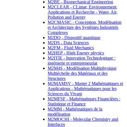
M2BE - Biomechanical Engineering
M2CLEAR - CLimat, Environnement,
Applications et Recherche - Water, Air,
Pollution and Energy
M2CMASIC - Conception, Modélisation
et Architecture des Systèmes Industriels
Complexes
M2DQ - Dispositif quantique
M2DS - Data Sciences
M2FM - Fluid Mechanics
M2HEP - High Energy physics
M2ITIE - Innovation Technologique :
ingénierie et entrepreneuriat
M2M4S - Modélisation Multiphysique
Multiéchelle des Matériaux et des
Structures
M2MAMSV - Master 2 Mathématiques et
Applications - Mathématiques pour les
Sciences du Vivant
M2MFSF - Mathématiques Financières :
Statistique et Finance
M2MM - Mathématiques de la
modélisation
M2MOCHI - Molecular Chemistry and
Interfaces