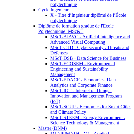
polytechnique
Cycle Ingénieur
X - Titre d’Ingénieur diplômé de l’École
polytechnique
Diplôme de formation gradué de l'Ecole
Polytechnique -MSc&T
MScT-AIAVC - Artificial Intelligence and
Advanced Visual Computing
MScT-CTD - Cybersecurity : Threats and
Defenses
MScT-DSB - Data Science for Business
MScT-ECOSEM - Environmental
Engineering and Sustainability
Management
MScT-EDACF - Economics, Data
Analytics and Corporate Finance
MScT-IOT - Internet of Things :
Innovation and Management Program
(IoT)
MScT-SCUP - Economics for Smart Cities
and Climate Policy
MScT-STEEM - Energy Environment :
Science Technology & Management
Master (DNM)
M1APPMATH - M1 - Applied