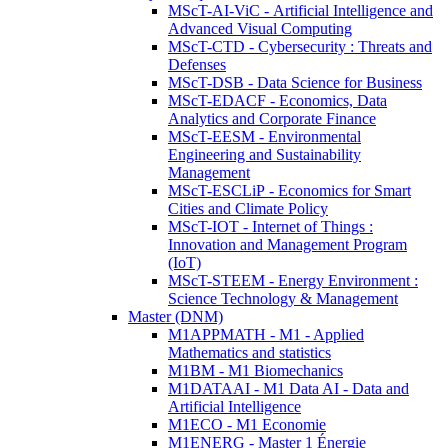
MScT-AI-ViC - Artificial Intelligence and
Advanced Visual Computing
MScT-CTD - Cybersecurity : Threats and
Defenses
MScT-DSB - Data Science for Business
MScT-EDACF - Economics, Data
Analytics and Corporate Finance
MScT-EESM - Environmental
Engineering and Sustainability
Management
MScT-ESCLiP - Economics for Smart
Cities and Climate Policy
MScT-IOT - Internet of Things :
Innovation and Management Program
(IoT)
MScT-STEEM - Energy Environment :
Science Technology & Management
Master (DNM)
M1APPMATH - M1 - Applied
Mathematics and statistics
M1BM - M1 Biomechanics
M1DATAAI - M1 Data AI - Data and
Artificial Intelligence
M1ECO - M1 Economie
M1ENERG - Master 1 Énergie