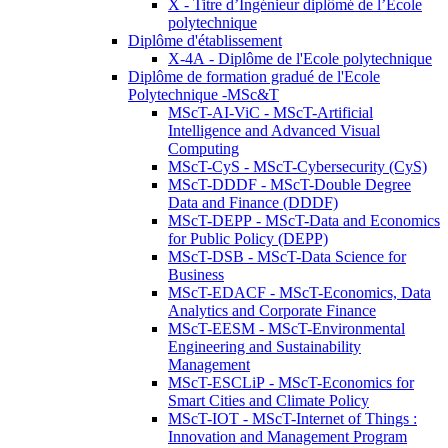
X - Titre d’Ingénieur diplômé de l’École
polytechnique
Diplôme d'établissement
X-4A - Diplôme de l'Ecole polytechnique
Diplôme de formation gradué de l'Ecole
Polytechnique -MSc&T
MScT-AI-ViC - MScT-Artificial
Intelligence and Advanced Visual
Computing
MScT-CyS - MScT-Cybersecurity (CyS)
MScT-DDDF - MScT-Double Degree
Data and Finance (DDDF)
MScT-DEPP - MScT-Data and Economics
for Public Policy (DEPP)
MScT-DSB - MScT-Data Science for
Business
MScT-EDACF - MScT-Economics, Data
Analytics and Corporate Finance
MScT-EESM - MScT-Environmental
Engineering and Sustainability
Management
MScT-ESCLiP - MScT-Economics for
Smart Cities and Climate Policy
MScT-IOT - MScT-Internet of Things :
Innovation and Management Program