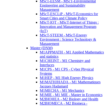
MScT-EESM - MScT-Environmental
Engineering and Sustainability
Management
MScT-ESCLiP - MScT-Economics for
Smart Cities and Climate Policy
MScT-IOT - MScT-Internet of Things :
Innovation and Management Program
(IoT)
MScT-STEEM - MScT-Energy
Environment : Science Technology &
Management
Master (DNM)
M1APPMATH - M1 Applied Mathematics
and statistics
M1CHEINT - M1 Chemistry and
Interfaces
M1CPS - M1 CPS - Cyber Physical
Systems
M1HEP - M1 High Energy Physics
M1MATHJHADA - M1 Mathematiques
Jacques Hadamard
M1MECHA - M1 Mechanics
M1MIE - M1 MIE - Master in Economics
M2BIOHEA - M2 Biology and Health
M2BIOMECA - M2 Biomeca -