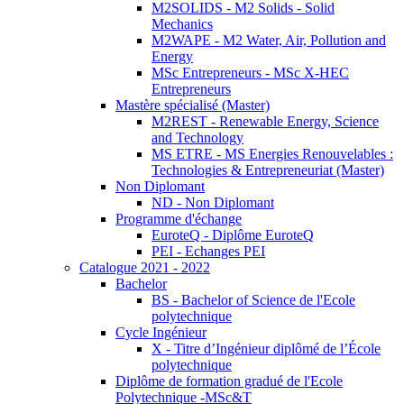
M2SOLIDS - M2 Solids - Solid
Mechanics
M2WAPE - M2 Water, Air, Pollution and
Energy
MSc Entrepreneurs - MSc X-HEC
Entrepreneurs
Mastère spécialisé (Master)
M2REST - Renewable Energy, Science
and Technology
MS ETRE - MS Energies Renouvelables :
Technologies & Entrepreneuriat (Master)
Non Diplomant
ND - Non Diplomant
Programme d'échange
EuroteQ - Diplôme EuroteQ
PEI - Echanges PEI
Catalogue 2021 - 2022
Bachelor
BS - Bachelor of Science de l'Ecole
polytechnique
Cycle Ingénieur
X - Titre d’Ingénieur diplômé de l’École
polytechnique
Diplôme de formation gradué de l'Ecole
Polytechnique -MSc&T