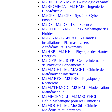
M2BIOHEA - M2 BH - Biologie et Santé
M2BIOMECA - M2 BME - Ingénierie
BioMédicale
M2CPS - M2 CPS - Système Cyber
Physique
M2DS - M2 DS - Data Science
M2FLUIDS - M2 Fluids - Mécanique des
Fluides
M2GI - M2 GI-PLATO - Grandes
installations - Plasmas, Lasers,
Accélérateurs, Tokamaks
M2HEP - M2 HEP - Physique des Hautes
Energies
M2ICFP - M2 ICFP - Centre International
de Physique Fondamentale
M2MACHI - M2 MACHI - Chimie des
Matériaux et Interfaces
M2MARES - M2 PBR - Physique par
Recherche
M2MATHMOD - M2 MM - Modélisation
Mathématique
M2MECENCLI - M2 MECENCLI -
Génie Mécanique pour les Cliniciens
M2MOCHI - M2 MoChI - Chimie
Moléculaire et Interfaces