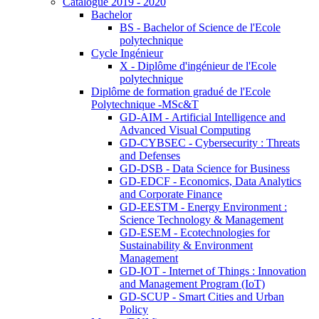
Catalogue 2019 - 2020
Bachelor
BS - Bachelor of Science de l'Ecole
polytechnique
Cycle Ingénieur
X - Diplôme d'ingénieur de l'Ecole
polytechnique
Diplôme de formation gradué de l'Ecole
Polytechnique -MSc&T
GD-AIM - Artificial Intelligence and
Advanced Visual Computing
GD-CYBSEC - Cybersecurity : Threats
and Defenses
GD-DSB - Data Science for Business
GD-EDCF - Economics, Data Analytics
and Corporate Finance
GD-EESTM - Energy Environment :
Science Technology & Management
GD-ESEM - Ecotechnologies for
Sustainability & Environment
Management
GD-IOT - Internet of Things : Innovation
and Management Program (IoT)
GD-SCUP - Smart Cities and Urban
Policy