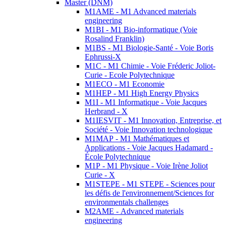
Master (DNM)
M1AME - M1 Advanced materials
engineering
M1BI - M1 Bio-informatique (Voie
Rosalind Franklin)
M1BS - M1 Biologie-Santé - Voie Boris
Ephrussi-X
M1C - M1 Chimie - Voie Fréderic Joliot-
Curie - Ecole Polytechnique
M1ECO - M1 Economie
M1HEP - M1 High Energy Physics
M1I - M1 Informatique - Voie Jacques
Herbrand - X
M1IESVIT - M1 Innovation, Entreprise, et
Société - Voie Innovation technologique
M1MAP - M1 Mathématiques et
Applications - Voie Jacques Hadamard -
École Polytechnique
M1P - M1 Physique - Voie Irène Joliot
Curie - X
M1STEPE - M1 STEPE - Sciences pour
les défis de l'environnement/Sciences for
environmentals challenges
M2AME - Advanced materials
engineering