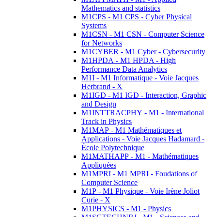
Mathematics and statistics
M1CPS - M1 CPS - Cyber Physical
Systems
M1CSN - M1 CSN - Computer Science
for Networks
M1CYBER - M1 Cyber - Cybersecurity
M1HPDA - M1 HPDA - High
Performance Data Analytics
M1I - M1 Informatique - Voie Jacques
Herbrand - X
M1IGD - M1 IGD - Interaction, Graphic
and Design
M1INTTRACPHY - M1 - International
Track in Physics
M1MAP - M1 Mathématiques et
Applications - Voie Jacques Hadamard -
École Polytechnique
M1MATHAPP - M1 - Mathématiques
Appliquées
M1MPRI - M1 MPRI - Foudations of
Computer Science
M1P - M1 Physique - Voie Irène Joliot
Curie - X
M1PHYSICS - M1 - Physics