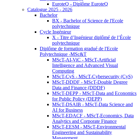
EuroteQ - Diplôme EuroteQ
Catalogue 2025 - 2026
Bachelor
BX - Bachelor of Science de l'Ecole
polytechnique
Cycle Ingénieur
X - Titre d’Ingénieur diplômé de l’École
polytechnique
Diplôme de formation gradué de l'Ecole
Polytechnique -MSc&T
MScT-AI-ViC - MScT-Artificial
Intelligence and Advanced Visual
Computing
MScT-CyS - MScT-Cybersecurity (CyS)
MScT-DDDF - MScT-Double Degree
Data and Finance (DDDF)
MScT-DEPP - MScT-Data and Economics
for Public Policy (DEPP)
MScT-DSAIB - MScT-Data Science and
AI for Business
MScT-EDACF - MScT-Economics, Data
Analytics and Corporate Finance
MScT-EESM - MScT-Environmental
Engineering and Sustainability
Management