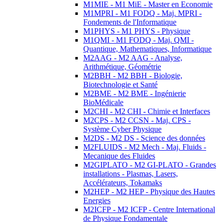
M1MIE - M1 MiE - Master en Economie
M1MPRI - M1 FODQ - Maj. MPRI -
Fondements de l'Informatique
M1PHYS - M1 PHYS - Physique
M1QMI - M1 FODQ - Maj. QMI -
Quantique, Mathematiques, Informatique
M2AAG - M2 AAG - Analyse,
Arithmétique, Géométrie
M2BBH - M2 BBH - Biologie,
Biotechnologie et Santé
M2BME - M2 BME - Ingénierie
BioMédicale
M2CHI - M2 CHI - Chimie et Interfaces
M2CPS - M2 CCSN - Maj. CPS -
Système Cyber Physique
M2DS - M2 DS - Science des données
M2FLUIDS - M2 Mech - Maj. Fluids -
Mecanique des Fluides
M2GIPLATO - M2 GI-PLATO - Grandes
installations - Plasmas, Lasers,
Accélérateurs, Tokamaks
M2HEP - M2 HEP - Physique des Hautes
Energies
M2ICFP - M2 ICFP - Centre International
de Physique Fondamentale