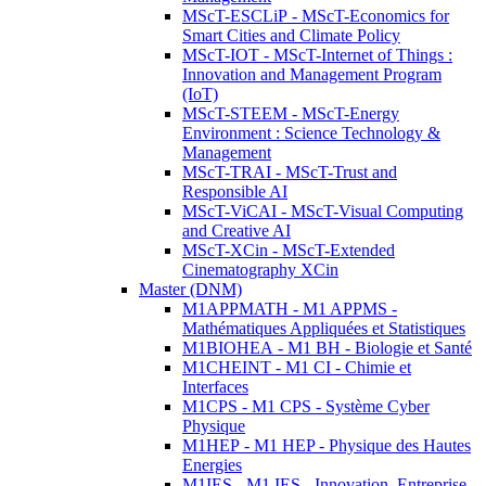
MScT-ESCLiP - MScT-Economics for
Smart Cities and Climate Policy
MScT-IOT - MScT-Internet of Things :
Innovation and Management Program
(IoT)
MScT-STEEM - MScT-Energy
Environment : Science Technology &
Management
MScT-TRAI - MScT-Trust and
Responsible AI
MScT-ViCAI - MScT-Visual Computing
and Creative AI
MScT-XCin - MScT-Extended
Cinematography XCin
Master (DNM)
M1APPMATH - M1 APPMS -
Mathématiques Appliquées et Statistiques
M1BIOHEA - M1 BH - Biologie et Santé
M1CHEINT - M1 CI - Chimie et
Interfaces
M1CPS - M1 CPS - Système Cyber
Physique
M1HEP - M1 HEP - Physique des Hautes
Energies
M1IES - M1 IES - Innovation, Entreprise