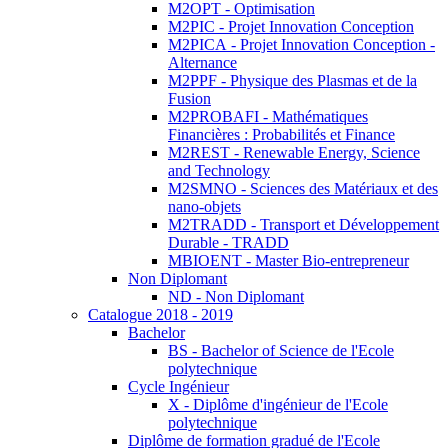
M2OPT - Optimisation
M2PIC - Projet Innovation Conception
M2PICA - Projet Innovation Conception -
Alternance
M2PPF - Physique des Plasmas et de la
Fusion
M2PROBAFI - Mathématiques
Financières : Probabilités et Finance
M2REST - Renewable Energy, Science
and Technology
M2SMNO - Sciences des Matériaux et des
nano-objets
M2TRADD - Transport et Développement
Durable - TRADD
MBIOENT - Master Bio-entrepreneur
Non Diplomant
ND - Non Diplomant
Catalogue 2018 - 2019
Bachelor
BS - Bachelor of Science de l'Ecole
polytechnique
Cycle Ingénieur
X - Diplôme d'ingénieur de l'Ecole
polytechnique
Diplôme de formation gradué de l'Ecole