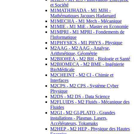
et Société
M1MATHJHADA - M1 MJH -
Mathématiques Jacques Hadamard
M1MECHA - M1 Mech - Mécanique
M1MIE - M1 MiE - Master en Economie
M1MPRI - M1 MPRI - Fondements de
l'Informatique
M1PHYSICS - M1 PHYS - Physique
M2AAG - M2 AAG - Analyse,
Arithmétique, Géométrie
M2BIOHEA - M2 BH - Biologie et Santé
M2BIOMECA - M2 BME - Ingénierie
BioMédicale
M2CHEINT - M2 CI - Chimie et
Interfaces
M2CPS - M2 CPS - Système Cyber
Physique
M2DS - M2 DS - Data Science
M2FLUIDS - M2 Fluids - Mécanique des
Fluides
M2GI - M2 GI-PLATO - Grandes
installations - Plasmas, Lasers,
Accélérateurs, Tokamaks
M2HEP - M2 HEP - Physique des Hautes