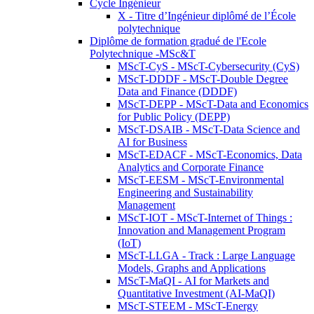
Cycle Ingénieur
X - Titre d’Ingénieur diplômé de l’École
polytechnique
Diplôme de formation gradué de l'Ecole
Polytechnique -MSc&T
MScT-CyS - MScT-Cybersecurity (CyS)
MScT-DDDF - MScT-Double Degree
Data and Finance (DDDF)
MScT-DEPP - MScT-Data and Economics
for Public Policy (DEPP)
MScT-DSAIB - MScT-Data Science and
AI for Business
MScT-EDACF - MScT-Economics, Data
Analytics and Corporate Finance
MScT-EESM - MScT-Environmental
Engineering and Sustainability
Management
MScT-IOT - MScT-Internet of Things :
Innovation and Management Program
(IoT)
MScT-LLGA - Track : Large Language
Models, Graphs and Applications
MScT-MaQI - AI for Markets and
Quantitative Investment (AI-MaQI)
MScT-STEEM - MScT-Energy