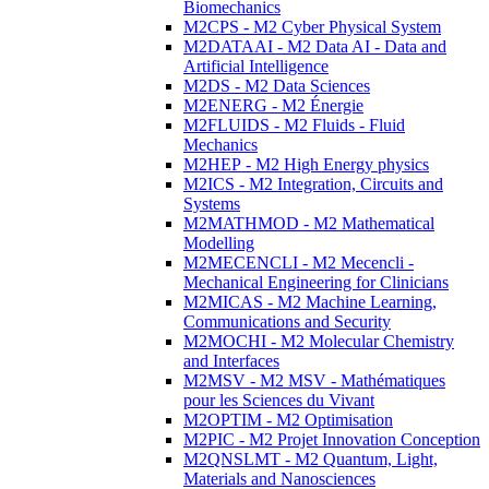
Biomechanics
M2CPS - M2 Cyber Physical System
M2DATAAI - M2 Data AI - Data and
Artificial Intelligence
M2DS - M2 Data Sciences
M2ENERG - M2 Énergie
M2FLUIDS - M2 Fluids - Fluid
Mechanics
M2HEP - M2 High Energy physics
M2ICS - M2 Integration, Circuits and
Systems
M2MATHMOD - M2 Mathematical
Modelling
M2MECENCLI - M2 Mecencli -
Mechanical Engineering for Clinicians
M2MICAS - M2 Machine Learning,
Communications and Security
M2MOCHI - M2 Molecular Chemistry
and Interfaces
M2MSV - M2 MSV - Mathématiques
pour les Sciences du Vivant
M2OPTIM - M2 Optimisation
M2PIC - M2 Projet Innovation Conception
M2QNSLMT - M2 Quantum, Light,
Materials and Nanosciences