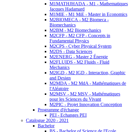
M1MATHJHADA - M1 - Mathematiques
Jacques Hadamard
M1MIE - M1 MiE - Master in Economics
M2BIOMECA - M2 Biomeca -
Biomechanics
M2BM - M2 Biomechanics
M2CFP - M2 CFP - Concepts in
Fundamental Physics
M2CPS - Cyber Physical System
M2DS - Data Sciences
M2ENERG - Master 2 Énergie
M2FLUIDS - M2 Fluids - Fluid
Mechanics
M2IGD - M2 IGD - Interaction, Graphic
and Design
M2MDA - M2 MdA - Mathématiques de
l'Aléatoire
M2MSV - M2 MSV - Mathématiques
pour les Sciences du Vivant
M2PIC - Projet Innovation Conception
Programme d'échange
PEI - Echanges PEI
Catalogue 2020 - 2021
Bachelor
BS - Bachelor of Science de l'Ecole