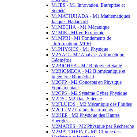
M1IES - M1 Innovation, Entreprise et
Société
M1MATHJHADA - M1 Mathématiques
Jacques Hadamard
M1MECHA - M1 Mécanique
M1MIE - M1 en Economie
M1MPRI - M1 Fondements de
l'Informatique MPRI
M1PHYSICS - M1 Physique
M2AAG - M2 Analyse, Arithmétique,
Géométrie
M2BIOHEA - M2 Biologie et Santé
M2BIOMECA - M2 Biomécanique et
Ingéniérie Biomédical
M2CFP - M2 Concepts en Physique
Fondamentale
M2CPS - M2 Système Cyber Physique
M2DS - M2 Data Science
M2FLUIDS - M2 Mécanique des Fluides
M2GI - M2 Grands Instruments
M2HEP - M2 Physique des Hautes
Energies
M2MARES - M2 Physique par Recherche
M2MATCHEINT - M2 Chimie des