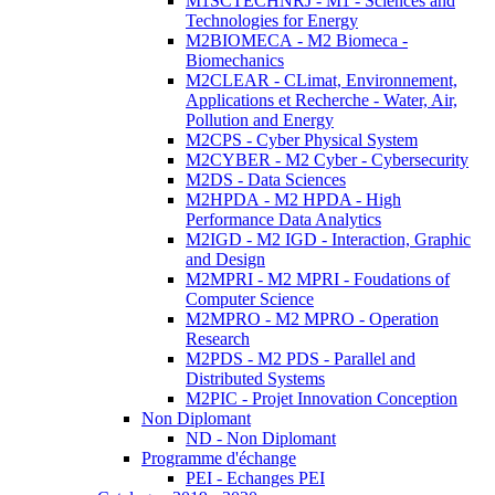
M1SCTECHNRJ - M1 - Sciences and
Technologies for Energy
M2BIOMECA - M2 Biomeca -
Biomechanics
M2CLEAR - CLimat, Environnement,
Applications et Recherche - Water, Air,
Pollution and Energy
M2CPS - Cyber Physical System
M2CYBER - M2 Cyber - Cybersecurity
M2DS - Data Sciences
M2HPDA - M2 HPDA - High
Performance Data Analytics
M2IGD - M2 IGD - Interaction, Graphic
and Design
M2MPRI - M2 MPRI - Foudations of
Computer Science
M2MPRO - M2 MPRO - Operation
Research
M2PDS - M2 PDS - Parallel and
Distributed Systems
M2PIC - Projet Innovation Conception
Non Diplomant
ND - Non Diplomant
Programme d'échange
PEI - Echanges PEI