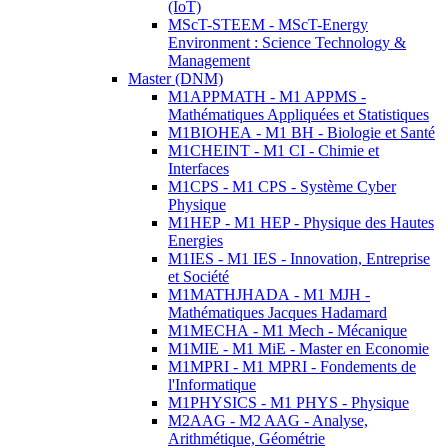
(IoT)
MScT-STEEM - MScT-Energy
Environment : Science Technology &
Management
Master (DNM)
M1APPMATH - M1 APPMS -
Mathématiques Appliquées et Statistiques
M1BIOHEA - M1 BH - Biologie et Santé
M1CHEINT - M1 CI - Chimie et
Interfaces
M1CPS - M1 CPS - Système Cyber
Physique
M1HEP - M1 HEP - Physique des Hautes
Energies
M1IES - M1 IES - Innovation, Entreprise
et Société
M1MATHJHADA - M1 MJH -
Mathématiques Jacques Hadamard
M1MECHA - M1 Mech - Mécanique
M1MIE - M1 MiE - Master en Economie
M1MPRI - M1 MPRI - Fondements de
l'Informatique
M1PHYSICS - M1 PHYS - Physique
M2AAG - M2 AAG - Analyse,
Arithmétique, Géométrie