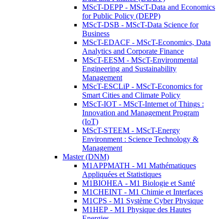
MScT-DEPP - MScT-Data and Economics
for Public Policy (DEPP)
MScT-DSB - MScT-Data Science for
Business
MScT-EDACF - MScT-Economics, Data
Analytics and Corporate Finance
MScT-EESM - MScT-Environmental
Engineering and Sustainability
Management
MScT-ESCLiP - MScT-Economics for
Smart Cities and Climate Policy
MScT-IOT - MScT-Internet of Things :
Innovation and Management Program
(IoT)
MScT-STEEM - MScT-Energy
Environment : Science Technology &
Management
Master (DNM)
M1APPMATH - M1 Mathématiques
Appliquées et Statistiques
M1BIOHEA - M1 Biologie et Santé
M1CHEINT - M1 Chimie et Interfaces
M1CPS - M1 Système Cyber Physique
M1HEP - M1 Physique des Hautes
Energies