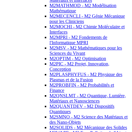
Matériaux et Interfaces
M2MATHMOD - M2 Modélisation
Mathématique
M2MECENCLI - M2 Génie Mécanique
pour les Cliniciens
M2MOCHI - M2 Chimie Moléculaire et
Interfaces
M2MPRI - M2 Fondements de
l'Informatique MPRI
M2MSV - M2 Mathématiques pour les
Sciences du Vivant
M2OPTIM - M2 Optimisation
M2PIC - M2 Projet, Innovation,
Conception
M2PLASPHYFUS - M2 Physique des
Plasmas et de la Fusion
M2PROBFIN - M2 Probabilités et
Finance
M2QNSLMT - M2 Quantique, Lumière,
Matériaux et Nanosciences
M2QUANTDEV - M2 Dispositifs
Quantiques
M2SMNO - M2 Science des Matériaux et
des Nano-Objets
M2SOLIDS - M2 Mécanique des Solides