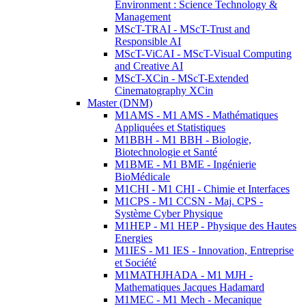
Environment : Science Technology &
Management
MScT-TRAI - MScT-Trust and
Responsible AI
MScT-ViCAI - MScT-Visual Computing
and Creative AI
MScT-XCin - MScT-Extended
Cinematography XCin
Master (DNM)
M1AMS - M1 AMS - Mathématiques
Appliquées et Statistiques
M1BBH - M1 BBH - Biologie,
Biotechnologie et Santé
M1BME - M1 BME - Ingénierie
BioMédicale
M1CHI - M1 CHI - Chimie et Interfaces
M1CPS - M1 CCSN - Maj. CPS -
Système Cyber Physique
M1HEP - M1 HEP - Physique des Hautes
Energies
M1IES - M1 IES - Innovation, Entreprise
et Société
M1MATHJHADA - M1 MJH -
Mathematiques Jacques Hadamard
M1MEC - M1 Mech - Mecanique