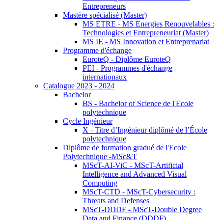
Entrepreneurs
Mastère spécialisé (Master)
MS ETRE - MS Energies Renouvelables :
Technologies et Entrepreneuriat (Master)
MS IE - MS Innovation et Entreprenariat
Programme d'échange
EuroteQ - Diplôme EuroteQ
PEI - Programmes d'échange
internationaux
Catalogue 2023 - 2024
Bachelor
BS - Bachelor of Science de l'Ecole
polytechnique
Cycle Ingénieur
X - Titre d’Ingénieur diplômé de l’École
polytechnique
Diplôme de formation gradué de l'Ecole
Polytechnique -MSc&T
MScT-AI-ViC - MScT-Artificial
Intelligence and Advanced Visual
Computing
MScT-CTD - MScT-Cybersecurity :
Threats and Defenses
MScT-DDDF - MScT-Double Degree
Data and Finance (DDDF)