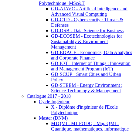
Polytechnique -MSc&T
GD-AIAVC - Artificial Intelligence and
Advanced Visual Computing
GD-CTD - Cybersecurity : Threats &
Defenses
GD-DSB - Data Science for Business
GD-ECOSEM - Ecotechnologies for
Sustainability & Environment
Management
GD-EDACF - Economics, Data Analytics
and Corporate Finance
GD-IOT - Internet of Things : Innovation
and Management Program (IoT)
GD-SCUP - Smart Cities and Urban
Policy
GD-STEEM - Energy Environment :
Science Technology & Management
Catalogue 2017 - 2018
Cycle Ingénieur
X - Diplôme d'ingénieur de l'Ecole
Polytechnique
Master (DNM)
M1QMI - M1 FODQ - Maj. QMI -
Quantique, mathematiques, informatique