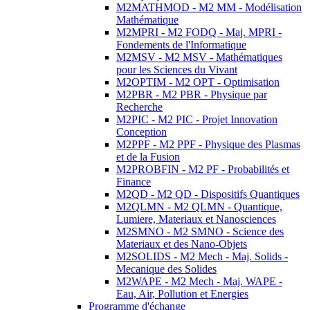
M2MATHMOD - M2 MM - Modélisation
Mathématique
M2MPRI - M2 FODQ - Maj. MPRI -
Fondements de l'Informatique
M2MSV - M2 MSV - Mathématiques
pour les Sciences du Vivant
M2OPTIM - M2 OPT - Optimisation
M2PBR - M2 PBR - Physique par
Recherche
M2PIC - M2 PIC - Projet Innovation
Conception
M2PPF - M2 PPF - Physique des Plasmas
et de la Fusion
M2PROBFIN - M2 PF - Probabilités et
Finance
M2QD - M2 QD - Dispositifs Quantiques
M2QLMN - M2 QLMN - Quantique,
Lumiere, Materiaux et Nanosciences
M2SMNO - M2 SMNO - Science des
Materiaux et des Nano-Objets
M2SOLIDS - M2 Mech - Maj. Solids -
Mecanique des Solides
M2WAPE - M2 Mech - Maj. WAPE -
Eau, Air, Pollution et Energies
Programme d'échange