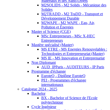
Matériaux et des Nano-Objets
M2SOLIDS - M2 Solids - Mécanique des
Solides
M2TRADD - M2 TraDD - Transport et
Développement Durable
M2WAPE - M2 WAPE - Eau, Air,
Pollution et Énergies
Master of Science (CGE)
MSc Entrepreneurs - MSc X-HEC
Entrepreneurs
Mastère spécialisé (Master)
MS ETRE - MS Energies Renouvelables :
Technologies et Entrepreneuriat (Master)
MS IE - MS Innovation et Entreprenariat
Non Diplomant
AUD_IPParis - AUDITEURS - IP Paris
Programme d'échange
EuroteQ - Diplôme EuroteQ
PEI - Programmes d'échange
internationaux
Catalogue 2024 - 2025
Bachelor
BX - Bachelor of Science de l'Ecole
polytechnique
Cycle Ingénieur