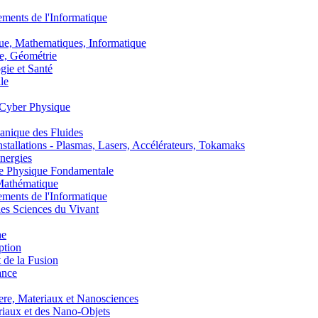
nts de l'Informatique
, Mathematiques, Informatique
, Géométrie
ie et Santé
le
Cyber Physique
nique des Fluides
lations - Plasmas, Lasers, Accélérateurs, Tokamaks
nergies
de Physique Fondamentale
athématique
nts de l'Informatique
s Sciences du Vivant
he
ption
 de la Fusion
ance
, Materiaux et Nanosciences
aux et des Nano-Objets