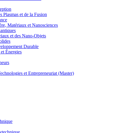
eption
lasmas et de la Fusion
ance
, Matériaux et Nanosciences
ntiques
aux et des Nano-Objets
lides
eloppement Durable
et Énergies
neurs
hnologies et Entrepreneuriat (Master)
chnique
lytechnique