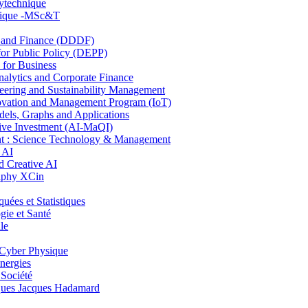
lytechnique
hnique -MSc&T
and Finance (DDDF)
r Public Policy (DEPP)
for Business
ytics and Corporate Finance
ring and Sustainability Management
ovation and Management Program (IoT)
ls, Graphs and Applications
ive Investment (AI-MaQI)
: Science Technology & Management
 AI
 Creative AI
aphy XCin
es et Statistiques
ie et Santé
le
Cyber Physique
nergies
 Société
es Jacques Hadamard