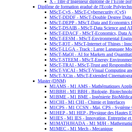
X - Titre d’Ingénieur diplômé de l’École po
Diplôme de formation gradué de l'Ecole Polytec
MScT-CyS - MScT-Cybersecurity (CyS)
MScT-DDDF - MScT-Double Degree Data 
MScT-DEPP - MScT-Data and Economics fo
MScT-DSAIB - MScT-Data Science and AI 
MScT-EDACF - MScT-Economics, Data Anal
MScT-EESM - MScT-Environmental Enginee
MScT-IOT - MScT-Internet of Things : Inn
MScT-LLGA - Track : Large Language Mode
MScT-MaQI - AI for Markets and Quantitat
MScT-STEEM - MScT-Energy Environment 
MScT-TRAI - MScT-Trust and Responsible
MScT-ViCAI - MScT-Visual Computing and
MScT-XCin - MScT-Extended Cinematogr
Master (DNM)
M1AMS - M1 AMS - Mathématiques Appliqué
M1BBH - M1 BBH - Biologie, Biotechnolog
M1BME - M1 BME - Ingénierie BioMédica
M1CHI - M1 CHI - Chimie et Interfaces
M1CPS - M1 CCSN - Maj. CPS - Système 
M1HEP - M1 HEP - Physique des Hautes E
M1IES - M1 IES - Innovation, Entreprise et
M1MATHJHADA - M1 MJH - Mathematiqu
M1MEC - M1 Mech - Mecanique