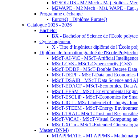
M2SOLIDS - M2 Mech - Maj. Solids - Meca
M2WAPE - M2 Mech - Maj. WAPE - Eau, Air
Programme d'échange
EuroteQ - Diplôme EuroteQ
Catalogue 2025 - 2026
Bachelor
BX - Bachelor of Science de l'Ecole polyte
Cycle Ingénieur
X - Titre d’Ingénieur diplômé de l’École po
Diplôme de formation gradué de l'Ecole Polytec
MScT-AI-ViC - MScT-Artificial Intelligen
MScT-CyS - MScT-Cybersecurity (CyS)
MScT-DDDF - MScT-Double Degree Data 
MScT-DEPP - MScT-Data and Economics fo
MScT-DSAIB - MScT-Data Science and AI 
MScT-EDACF - MScT-Economics, Data Anal
MScT-EESM - MScT-Environmental Enginee
MScT-ESCLiP - MScT-Economics for Smart 
MScT-IOT - MScT-Internet of Things : Inn
MScT-STEEM - MScT-Energy Environment 
MScT-TRAI - MScT-Trust and Responsible
MScT-ViCAI - MScT-Visual Computing and
MScT-XCin - MScT-Extended Cinematogr
Master (DNM)
M1APPMATH - M1 APPMS - Mathématiques A