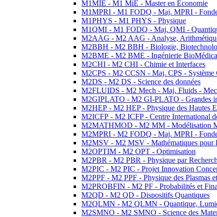
M1MIE - M1 MiE - Master en Economie
M1MPRI - M1 FODQ - Maj. MPRI - Fondeme
M1PHYS - M1 PHYS - Physique
M1QMI - M1 FODQ - Maj. QMI - Quantique
M2AAG - M2 AAG - Analyse, Arithmétique
M2BBH - M2 BBH - Biologie, Biotechnolog
M2BME - M2 BME - Ingénierie BioMédica
M2CHI - M2 CHI - Chimie et Interfaces
M2CPS - M2 CCSN - Maj. CPS - Système 
M2DS - M2 DS - Science des données
M2FLUIDS - M2 Mech - Maj. Fluids - Meca
M2GIPLATO - M2 GI-PLATO - Grandes instal
M2HEP - M2 HEP - Physique des Hautes E
M2ICFP - M2 ICFP - Centre International 
M2MATHMOD - M2 MM - Modélisation M
M2MPRI - M2 FODQ - Maj. MPRI - Fondeme
M2MSV - M2 MSV - Mathématiques pour le
M2OPTIM - M2 OPT - Optimisation
M2PBR - M2 PBR - Physique par Recherc
M2PIC - M2 PIC - Projet Innovation Conce
M2PPF - M2 PPF - Physique des Plasmas et
M2PROBFIN - M2 PF - Probabilités et Fin
M2QD - M2 QD - Dispositifs Quantiques
M2QLMN - M2 QLMN - Quantique, Lumiere
M2SMNO - M2 SMNO - Science des Materi