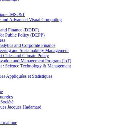
hnique -MSc&T
ce and Advanced Visual Computing
and Finance (DDDF)
r Public Policy (DEPP)
ess
ytics and Corporate Finance
ring and Sustainability Management
Cities and Climate Policy
ovation and Management Program (IoT)
: Science Technology & Management
ppliquées et Statistiques
ue
nergies
 Société
es Jacques Hadamard
ormatique