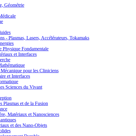
, Géométrie
édicale
ue
uides
s - Plasmas, Lasers, Accélérateurs, Tokamaks
nergies
de Physique Fondamentale
aux et Interfaces
erche
athématique
anique pour les Cliniciens
 et Interfaces
ormatique
s Sciences du Vivant
eption
lasmas et de la Fusion
ance
, Matériaux et Nanosciences
ntiques
aux et des Nano-Objets
lides