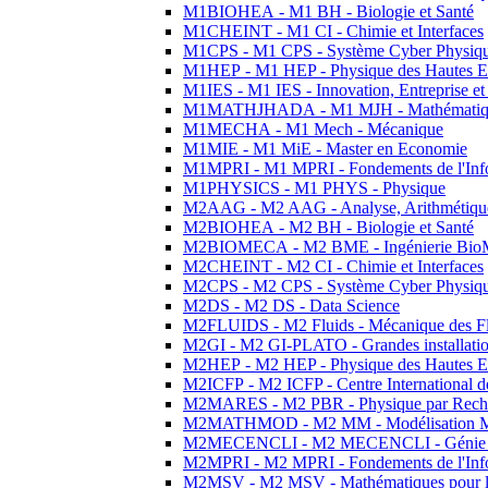
M1BIOHEA - M1 BH - Biologie et Santé
M1CHEINT - M1 CI - Chimie et Interfaces
M1CPS - M1 CPS - Système Cyber Physiq
M1HEP - M1 HEP - Physique des Hautes E
M1IES - M1 IES - Innovation, Entreprise et
M1MATHJHADA - M1 MJH - Mathématiqu
M1MECHA - M1 Mech - Mécanique
M1MIE - M1 MiE - Master en Economie
M1MPRI - M1 MPRI - Fondements de l'Inf
M1PHYSICS - M1 PHYS - Physique
M2AAG - M2 AAG - Analyse, Arithmétique
M2BIOHEA - M2 BH - Biologie et Santé
M2BIOMECA - M2 BME - Ingénierie BioM
M2CHEINT - M2 CI - Chimie et Interfaces
M2CPS - M2 CPS - Système Cyber Physiq
M2DS - M2 DS - Data Science
M2FLUIDS - M2 Fluids - Mécanique des Fl
M2GI - M2 GI-PLATO - Grandes installation
M2HEP - M2 HEP - Physique des Hautes E
M2ICFP - M2 ICFP - Centre International 
M2MARES - M2 PBR - Physique par Rech
M2MATHMOD - M2 MM - Modélisation M
M2MECENCLI - M2 MECENCLI - Génie Méc
M2MPRI - M2 MPRI - Fondements de l'Inf
M2MSV - M2 MSV - Mathématiques pour le