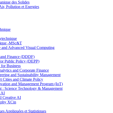
nique des Solides
, Pollution et Energies
chnique
lytechnique
hnique -MSc&T
ce and Advanced Visual Computing
and Finance (DDDF)
r Public Policy (DEPP)
for Business
ytics and Corporate Finance
ring and Sustainability Management
Cities and Climate Policy
ovation and Management Program (IoT)
: Science Technology & Management
 AI
 Creative AI
aphy XCin
ppliquées et Statistiques