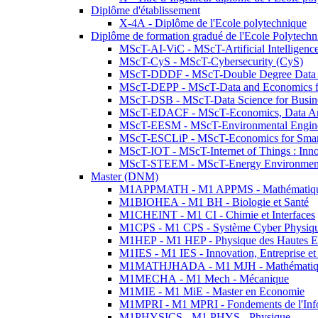
Diplôme d'établissement
X-4A - Diplôme de l'Ecole polytechnique
Diplôme de formation gradué de l'Ecole Polytec
MScT-AI-ViC - MScT-Artificial Intelligen
MScT-CyS - MScT-Cybersecurity (CyS)
MScT-DDDF - MScT-Double Degree Data 
MScT-DEPP - MScT-Data and Economics fo
MScT-DSB - MScT-Data Science for Busin
MScT-EDACF - MScT-Economics, Data Anal
MScT-EESM - MScT-Environmental Enginee
MScT-ESCLiP - MScT-Economics for Smart 
MScT-IOT - MScT-Internet of Things : Inn
MScT-STEEM - MScT-Energy Environment 
Master (DNM)
M1APPMATH - M1 APPMS - Mathématiques A
M1BIOHEA - M1 BH - Biologie et Santé
M1CHEINT - M1 CI - Chimie et Interfaces
M1CPS - M1 CPS - Système Cyber Physiq
M1HEP - M1 HEP - Physique des Hautes E
M1IES - M1 IES - Innovation, Entreprise et
M1MATHJHADA - M1 MJH - Mathématiqu
M1MECHA - M1 Mech - Mécanique
M1MIE - M1 MiE - Master en Economie
M1MPRI - M1 MPRI - Fondements de l'Inf
M1PHYSICS - M1 PHYS - Physique