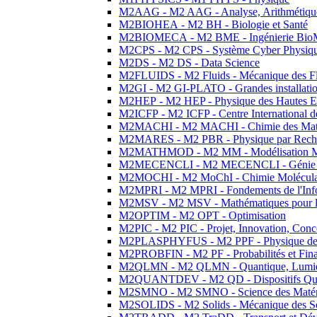
M2AAG - M2 AAG - Analyse, Arithmétique
M2BIOHEA - M2 BH - Biologie et Santé
M2BIOMECA - M2 BME - Ingénierie BioM
M2CPS - M2 CPS - Système Cyber Physiq
M2DS - M2 DS - Data Science
M2FLUIDS - M2 Fluids - Mécanique des Fl
M2GI - M2 GI-PLATO - Grandes installation
M2HEP - M2 HEP - Physique des Hautes E
M2ICFP - M2 ICFP - Centre International 
M2MACHI - M2 MACHI - Chimie des Matéri
M2MARES - M2 PBR - Physique par Rech
M2MATHMOD - M2 MM - Modélisation M
M2MECENCLI - M2 MECENCLI - Génie Méc
M2MOCHI - M2 MoChI - Chimie Moléculaire
M2MPRI - M2 MPRI - Fondements de l'Inf
M2MSV - M2 MSV - Mathématiques pour le
M2OPTIM - M2 OPT - Optimisation
M2PIC - M2 PIC - Projet, Innovation, Conc
M2PLASPHYFUS - M2 PPF - Physique des P
M2PROBFIN - M2 PF - Probabilités et Fin
M2QLMN - M2 QLMN - Quantique, Lumière
M2QUANTDEV - M2 QD - Dispositifs Qua
M2SMNO - M2 SMNO - Science des Matéri
M2SOLIDS - M2 Solids - Mécanique des So