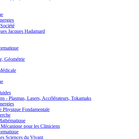
ue
nergies
 Société
es Jacques Hadamard
ormatique
, Géométrie
édicale
ue
uides
s - Plasmas, Lasers, Accélérateurs, Tokamaks
nergies
de Physique Fondamentale
erche
athématique
anique pour les Cliniciens
ormatique
s Sciences du Vivant