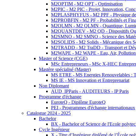
M2OPTIM - M2 OPT - Optimisation
M2PIC - M2 PIC - Projet, Innovation, Conc
M2PLASPHYFUS - M2 PPF - Physique des P
M2PROBFIN - M2 PF - Probabilités et Fin
M2QLMN - M2 QLMN - Quantique, Lumière
M2QUANTDEV - M2 QD - Dispositifs Qua
M2SMNO - M2 SMNO - Science des Matéri
M2SOLIDS - M2 Solids - Mécanique des So
M2TRADD - M2 TraDD - Transport et Dév
M2WAPE - M2 WAPE - Eau, Air, Pollution 
Master of Science (CGE)
MSc Entrepreneurs - MSc X-HEC Entrepre
Mastère spécialisé (Master)
MS ETRE - MS Energies Renouvelables : Tec
MS IE - MS Innovation et Entreprenariat
Non Diplomant
AUD_IPParis - AUDITEURS - IP Paris
Programme d'échange
EuroteQ - Diplôme EuroteQ
PEI - Programmes d'échange internationaux
Catalogue 2024 - 2025
Bachelor
BX - Bachelor of Science de l'Ecole polyte
Cycle Ingénieur
X - Titre d’Ingénieur diplômé de l’École po