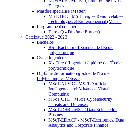
M2WAPE - M2 Eau, Pollution de l'Air et
Energies
Mastère spécialisé (Master)
MS ETRE - MS Energies Renouvelables :
Technologies et Entrepreneuriat (Master)
Programme d'échange
EuroteQ - Diplôme EuroteQ
Catalogue 2022 - 2023
Bachelor
BS - Bachelor of Science de l'Ecole
polytechnique
Cycle Ingénieur
X - Titre d’Ingénieur diplômé de l’École
polytechnique
Diplôme de formation gradué de l'Ecole
Polytechnique -MSc&T
MScT-AI-ViC - MScT-Artificial
Intelligence and Advanced Visual
Computing
MScT-CTD - MScT-Cybersecurity :
Threats and Defenses
MScT-DSB - MScT-Data Science for
Business
MScT-EDACF - MScT-Economics, Data
Analytics and Corporate Finance