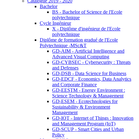
Catalogue 2019 - 2020
Bachelor
BS - Bachelor of Science de l'Ecole
polytechnique
Cycle Ingénieur
X - Diplôme d'ingénieur de l'Ecole
polytechnique
Diplôme de formation gradué de l'Ecole
Polytechnique -MSc&T
GD-AIM - Artificial Intelligence and
Advanced Visual Computing
GD-CYBSEC - Cybersecurity : Threats
and Defenses
GD-DSB - Data Science for Business
GD-EDCF - Economics, Data Analytics
and Corporate Finance
GD-EESTM - Energy Environment :
Science Technology & Management
GD-ESEM - Ecotechnologies for
Sustainability & Environment
Management
GD-IOT - Internet of Things : Innovation
and Management Program (IoT)
GD-SCUP - Smart Cities and Urban
Policy