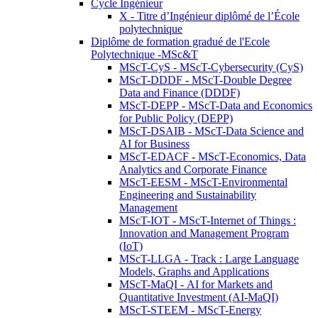
Cycle Ingénieur
X - Titre d’Ingénieur diplômé de l’École
polytechnique
Diplôme de formation gradué de l'Ecole
Polytechnique -MSc&T
MScT-CyS - MScT-Cybersecurity (CyS)
MScT-DDDF - MScT-Double Degree
Data and Finance (DDDF)
MScT-DEPP - MScT-Data and Economics
for Public Policy (DEPP)
MScT-DSAIB - MScT-Data Science and
AI for Business
MScT-EDACF - MScT-Economics, Data
Analytics and Corporate Finance
MScT-EESM - MScT-Environmental
Engineering and Sustainability
Management
MScT-IOT - MScT-Internet of Things :
Innovation and Management Program
(IoT)
MScT-LLGA - Track : Large Language
Models, Graphs and Applications
MScT-MaQI - AI for Markets and
Quantitative Investment (AI-MaQI)
MScT-STEEM - MScT-Energy