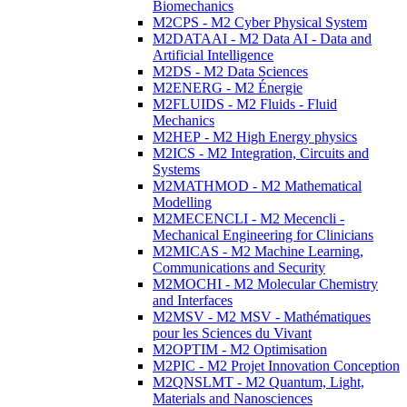
Biomechanics
M2CPS - M2 Cyber Physical System
M2DATAAI - M2 Data AI - Data and
Artificial Intelligence
M2DS - M2 Data Sciences
M2ENERG - M2 Énergie
M2FLUIDS - M2 Fluids - Fluid
Mechanics
M2HEP - M2 High Energy physics
M2ICS - M2 Integration, Circuits and
Systems
M2MATHMOD - M2 Mathematical
Modelling
M2MECENCLI - M2 Mecencli -
Mechanical Engineering for Clinicians
M2MICAS - M2 Machine Learning,
Communications and Security
M2MOCHI - M2 Molecular Chemistry
and Interfaces
M2MSV - M2 MSV - Mathématiques
pour les Sciences du Vivant
M2OPTIM - M2 Optimisation
M2PIC - M2 Projet Innovation Conception
M2QNSLMT - M2 Quantum, Light,
Materials and Nanosciences