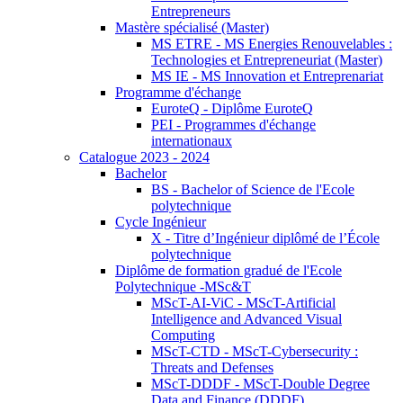
Entrepreneurs
Mastère spécialisé (Master)
MS ETRE - MS Energies Renouvelables :
Technologies et Entrepreneuriat (Master)
MS IE - MS Innovation et Entreprenariat
Programme d'échange
EuroteQ - Diplôme EuroteQ
PEI - Programmes d'échange
internationaux
Catalogue 2023 - 2024
Bachelor
BS - Bachelor of Science de l'Ecole
polytechnique
Cycle Ingénieur
X - Titre d’Ingénieur diplômé de l’École
polytechnique
Diplôme de formation gradué de l'Ecole
Polytechnique -MSc&T
MScT-AI-ViC - MScT-Artificial
Intelligence and Advanced Visual
Computing
MScT-CTD - MScT-Cybersecurity :
Threats and Defenses
MScT-DDDF - MScT-Double Degree
Data and Finance (DDDF)