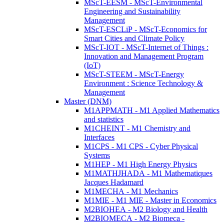
MScT-EESM - MScT-Environmental
Engineering and Sustainability
Management
MScT-ESCLiP - MScT-Economics for
Smart Cities and Climate Policy
MScT-IOT - MScT-Internet of Things :
Innovation and Management Program
(IoT)
MScT-STEEM - MScT-Energy
Environment : Science Technology &
Management
Master (DNM)
M1APPMATH - M1 Applied Mathematics
and statistics
M1CHEINT - M1 Chemistry and
Interfaces
M1CPS - M1 CPS - Cyber Physical
Systems
M1HEP - M1 High Energy Physics
M1MATHJHADA - M1 Mathematiques
Jacques Hadamard
M1MECHA - M1 Mechanics
M1MIE - M1 MIE - Master in Economics
M2BIOHEA - M2 Biology and Health
M2BIOMECA - M2 Biomeca -