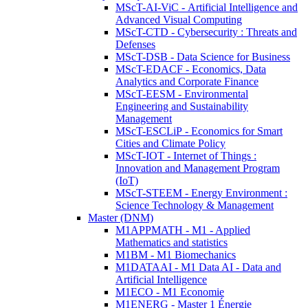
MScT-AI-ViC - Artificial Intelligence and
Advanced Visual Computing
MScT-CTD - Cybersecurity : Threats and
Defenses
MScT-DSB - Data Science for Business
MScT-EDACF - Economics, Data
Analytics and Corporate Finance
MScT-EESM - Environmental
Engineering and Sustainability
Management
MScT-ESCLiP - Economics for Smart
Cities and Climate Policy
MScT-IOT - Internet of Things :
Innovation and Management Program
(IoT)
MScT-STEEM - Energy Environment :
Science Technology & Management
Master (DNM)
M1APPMATH - M1 - Applied
Mathematics and statistics
M1BM - M1 Biomechanics
M1DATAAI - M1 Data AI - Data and
Artificial Intelligence
M1ECO - M1 Economie
M1ENERG - Master 1 Énergie