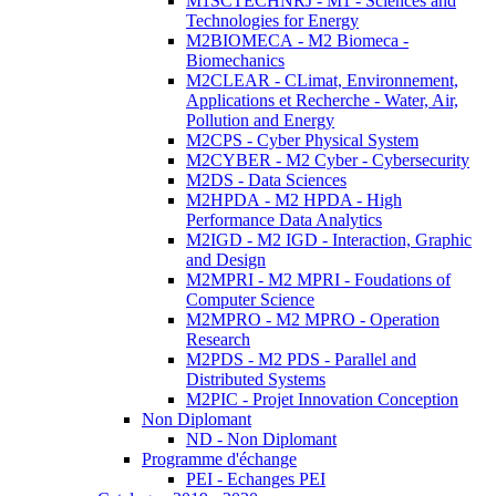
M1SCTECHNRJ - M1 - Sciences and
Technologies for Energy
M2BIOMECA - M2 Biomeca -
Biomechanics
M2CLEAR - CLimat, Environnement,
Applications et Recherche - Water, Air,
Pollution and Energy
M2CPS - Cyber Physical System
M2CYBER - M2 Cyber - Cybersecurity
M2DS - Data Sciences
M2HPDA - M2 HPDA - High
Performance Data Analytics
M2IGD - M2 IGD - Interaction, Graphic
and Design
M2MPRI - M2 MPRI - Foudations of
Computer Science
M2MPRO - M2 MPRO - Operation
Research
M2PDS - M2 PDS - Parallel and
Distributed Systems
M2PIC - Projet Innovation Conception
Non Diplomant
ND - Non Diplomant
Programme d'échange
PEI - Echanges PEI