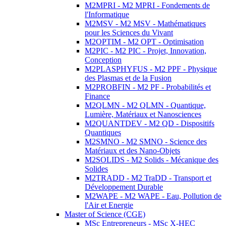
M2MPRI - M2 MPRI - Fondements de
l'Informatique
M2MSV - M2 MSV - Mathématiques
pour les Sciences du Vivant
M2OPTIM - M2 OPT - Optimisation
M2PIC - M2 PIC - Projet, Innovation,
Conception
M2PLASPHYFUS - M2 PPF - Physique
des Plasmas et de la Fusion
M2PROBFIN - M2 PF - Probabilités et
Finance
M2QLMN - M2 QLMN - Quantique,
Lumière, Matériaux et Nanosciences
M2QUANTDEV - M2 QD - Dispositifs
Quantiques
M2SMNO - M2 SMNO - Science des
Matériaux et des Nano-Objets
M2SOLIDS - M2 Solids - Mécanique des
Solides
M2TRADD - M2 TraDD - Transport et
Développement Durable
M2WAPE - M2 WAPE - Eau, Pollution de
l'Air et Energie
Master of Science (CGE)
MSc Entrepreneurs - MSc X-HEC