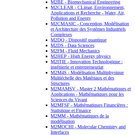
M2BE - Biomechanical Engineering
M2CLEAR - CLimat, Environnement,
Applications et Recherche - Water, Air,
Pollution and Energy
M2CMASIC - Conception, Modélisation
et Architecture des Systèmes Industriels
Complexes
M2DQ - Dispositif quantique
M2DS - Data Sciences
M2FM - Fluid Mechanics
M2HEP - High Energy physics
M2ITIE - Innovation Technologique :
ingénierie et entrepreneuriat
M2M4S - Modélisation Multiphysique
Multiéchelle des Matériaux et des
Structures
M2MAMSV - Master 2 Mathématiques et
Applications - Mathématiques pour les
Sciences du Vivant
M2MFSF - Mathématiques Financières :
Statistique et Finance
M2MM - Mathématiques de la
modélisation
M2MOCHI - Molecular Chemistry and
Interfaces