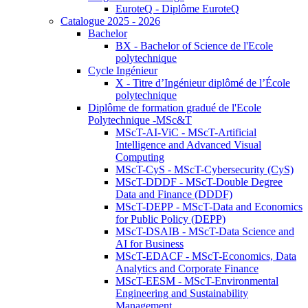
EuroteQ - Diplôme EuroteQ
Catalogue 2025 - 2026
Bachelor
BX - Bachelor of Science de l'Ecole
polytechnique
Cycle Ingénieur
X - Titre d’Ingénieur diplômé de l’École
polytechnique
Diplôme de formation gradué de l'Ecole
Polytechnique -MSc&T
MScT-AI-ViC - MScT-Artificial
Intelligence and Advanced Visual
Computing
MScT-CyS - MScT-Cybersecurity (CyS)
MScT-DDDF - MScT-Double Degree
Data and Finance (DDDF)
MScT-DEPP - MScT-Data and Economics
for Public Policy (DEPP)
MScT-DSAIB - MScT-Data Science and
AI for Business
MScT-EDACF - MScT-Economics, Data
Analytics and Corporate Finance
MScT-EESM - MScT-Environmental
Engineering and Sustainability
Management