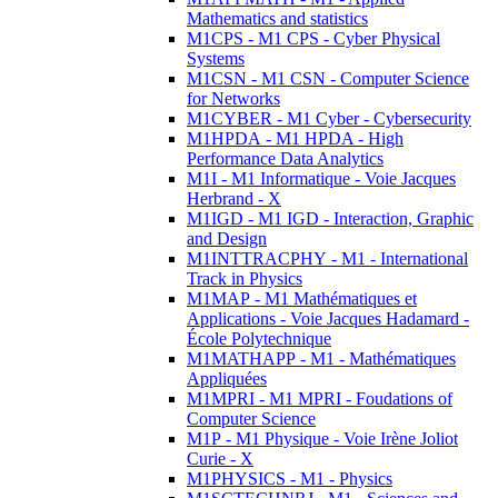
Mathematics and statistics
M1CPS - M1 CPS - Cyber Physical
Systems
M1CSN - M1 CSN - Computer Science
for Networks
M1CYBER - M1 Cyber - Cybersecurity
M1HPDA - M1 HPDA - High
Performance Data Analytics
M1I - M1 Informatique - Voie Jacques
Herbrand - X
M1IGD - M1 IGD - Interaction, Graphic
and Design
M1INTTRACPHY - M1 - International
Track in Physics
M1MAP - M1 Mathématiques et
Applications - Voie Jacques Hadamard -
École Polytechnique
M1MATHAPP - M1 - Mathématiques
Appliquées
M1MPRI - M1 MPRI - Foudations of
Computer Science
M1P - M1 Physique - Voie Irène Joliot
Curie - X
M1PHYSICS - M1 - Physics