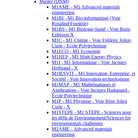
Master (DNM)
M1AME - M1 Advanced materials
engineering
M1BI - M1 Bio-informatique (Voie
Rosalind Franklin)
M1BS - M1 Biologie-Santé - Voie Boris
Ephrussi-X
M1C - M1 Chimie - Voie Fréderic Joliot-
Curie - Ecole Polytechnique
M1ECO - M1 Economie
M1HEP - M1 High Energy Physics
M1I - M1 Informatique - Voie Jacques
Herbrand - X
M1IESVIT - M1 Innovation, Entreprise, et
Société - Voie Innovation technologique
M1MAP - M1 Mathématiques et
Applications - Voie Jacques Hadamard -
École Polytechnique
M1P - M1 Physique - Voie Irène Joliot
Curie - X
M1STEPE - M1 STEPE - Sciences pour
les défis de l'environnement/Sciences for
environmentals challenges
M2AME - Advanced materials
engineering