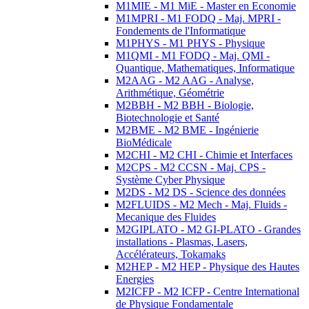
M1MIE - M1 MiE - Master en Economie
M1MPRI - M1 FODQ - Maj. MPRI -
Fondements de l'Informatique
M1PHYS - M1 PHYS - Physique
M1QMI - M1 FODQ - Maj. QMI -
Quantique, Mathematiques, Informatique
M2AAG - M2 AAG - Analyse,
Arithmétique, Géométrie
M2BBH - M2 BBH - Biologie,
Biotechnologie et Santé
M2BME - M2 BME - Ingénierie
BioMédicale
M2CHI - M2 CHI - Chimie et Interfaces
M2CPS - M2 CCSN - Maj. CPS -
Système Cyber Physique
M2DS - M2 DS - Science des données
M2FLUIDS - M2 Mech - Maj. Fluids -
Mecanique des Fluides
M2GIPLATO - M2 GI-PLATO - Grandes
installations - Plasmas, Lasers,
Accélérateurs, Tokamaks
M2HEP - M2 HEP - Physique des Hautes
Energies
M2ICFP - M2 ICFP - Centre International
de Physique Fondamentale