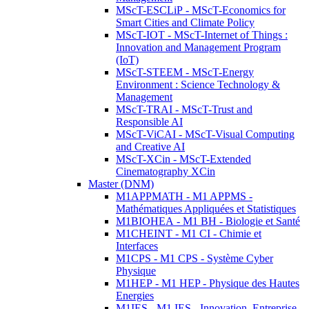
MScT-ESCLiP - MScT-Economics for
Smart Cities and Climate Policy
MScT-IOT - MScT-Internet of Things :
Innovation and Management Program
(IoT)
MScT-STEEM - MScT-Energy
Environment : Science Technology &
Management
MScT-TRAI - MScT-Trust and
Responsible AI
MScT-ViCAI - MScT-Visual Computing
and Creative AI
MScT-XCin - MScT-Extended
Cinematography XCin
Master (DNM)
M1APPMATH - M1 APPMS -
Mathématiques Appliquées et Statistiques
M1BIOHEA - M1 BH - Biologie et Santé
M1CHEINT - M1 CI - Chimie et
Interfaces
M1CPS - M1 CPS - Système Cyber
Physique
M1HEP - M1 HEP - Physique des Hautes
Energies
M1IES - M1 IES - Innovation, Entreprise