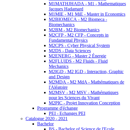
M1MATHJHADA - M1 - Mathematiques
Jacques Hadamard
M1MIE - M1 MiE - Master in Economics
M2BIOMECA - M2 Biomeca -
Biomechanics
M2BM - M2 Biomechanics
M2CFP - M2 CFP - Concepts in
Fundamental Physics
M2CPS - Cyber Physical System
M2DS - Data Sciences
M2ENERG - Master 2 Énergie
M2FLUIDS - M2 Fluids - Fluid
Mechanics
M2IGD - M2 IGD - Interaction, Graphic
and Design
M2MDA - M2 MdA - Mathématiques de
l'Aléatoire
M2MSV - M2 MSV - Mathématiques
pour les Sciences du Vivant
M2PIC - Projet Innovation Conception
Programme d'échange
PEI - Echanges PEI
Catalogue 2020 - 2021
Bachelor
BS - Bachelor of Science de l'Ecole