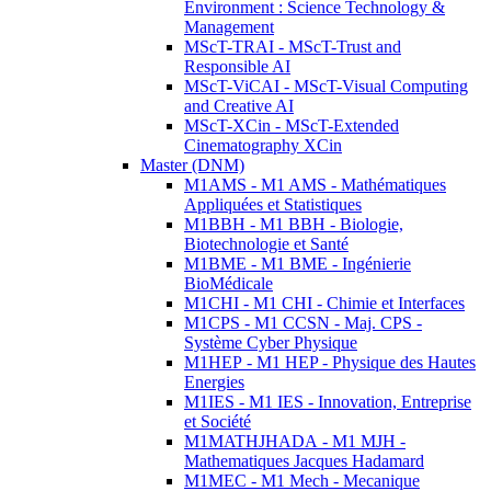
Environment : Science Technology &
Management
MScT-TRAI - MScT-Trust and
Responsible AI
MScT-ViCAI - MScT-Visual Computing
and Creative AI
MScT-XCin - MScT-Extended
Cinematography XCin
Master (DNM)
M1AMS - M1 AMS - Mathématiques
Appliquées et Statistiques
M1BBH - M1 BBH - Biologie,
Biotechnologie et Santé
M1BME - M1 BME - Ingénierie
BioMédicale
M1CHI - M1 CHI - Chimie et Interfaces
M1CPS - M1 CCSN - Maj. CPS -
Système Cyber Physique
M1HEP - M1 HEP - Physique des Hautes
Energies
M1IES - M1 IES - Innovation, Entreprise
et Société
M1MATHJHADA - M1 MJH -
Mathematiques Jacques Hadamard
M1MEC - M1 Mech - Mecanique