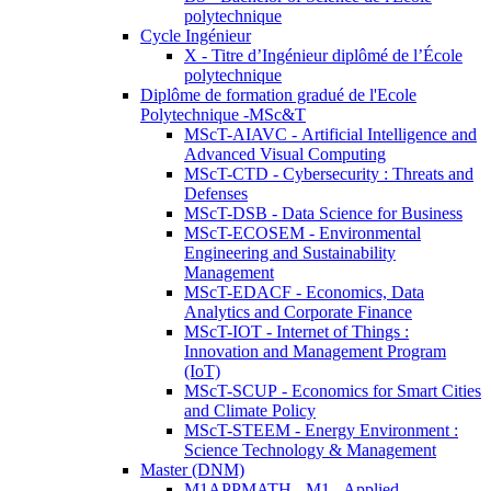
polytechnique
Cycle Ingénieur
X - Titre d’Ingénieur diplômé de l’École
polytechnique
Diplôme de formation gradué de l'Ecole
Polytechnique -MSc&T
MScT-AIAVC - Artificial Intelligence and
Advanced Visual Computing
MScT-CTD - Cybersecurity : Threats and
Defenses
MScT-DSB - Data Science for Business
MScT-ECOSEM - Environmental
Engineering and Sustainability
Management
MScT-EDACF - Economics, Data
Analytics and Corporate Finance
MScT-IOT - Internet of Things :
Innovation and Management Program
(IoT)
MScT-SCUP - Economics for Smart Cities
and Climate Policy
MScT-STEEM - Energy Environment :
Science Technology & Management
Master (DNM)
M1APPMATH - M1 - Applied