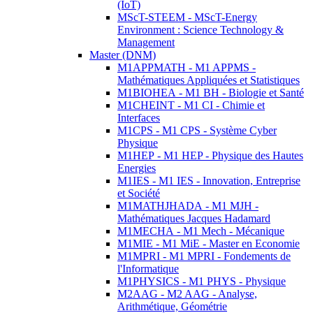
(IoT)
MScT-STEEM - MScT-Energy
Environment : Science Technology &
Management
Master (DNM)
M1APPMATH - M1 APPMS -
Mathématiques Appliquées et Statistiques
M1BIOHEA - M1 BH - Biologie et Santé
M1CHEINT - M1 CI - Chimie et
Interfaces
M1CPS - M1 CPS - Système Cyber
Physique
M1HEP - M1 HEP - Physique des Hautes
Energies
M1IES - M1 IES - Innovation, Entreprise
et Société
M1MATHJHADA - M1 MJH -
Mathématiques Jacques Hadamard
M1MECHA - M1 Mech - Mécanique
M1MIE - M1 MiE - Master en Economie
M1MPRI - M1 MPRI - Fondements de
l'Informatique
M1PHYSICS - M1 PHYS - Physique
M2AAG - M2 AAG - Analyse,
Arithmétique, Géométrie