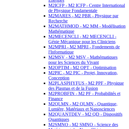
Energies
M2ICFP - M2 ICFP - Centre International
de Physique Fondamentale
M2MARES - M2 PBR - Physique par
Recherche
M2MATHMOD - M2 MM - Modélisation
Mathématique
M2MECENCLI - M2 MECENCLI -
Génie Mécanique pour les Cliniciens
M2MPRI - M2 MPRI - Fondements de
l'Informatique
M2MSV - M2 MSV - Mathématiques
pour les Sciences du Vivant
M2OPTIM - M2 OPT - Optimisation
M2PIC - M2 PIC - Projet, Innovation,
Conception
M2PLASPHYFUS - M2 PPF - Physique
des Plasmas et de la Fusion
M2PROBFIN - M2 PF - Probabilités et
Finance
M2QLMN - M2 QLMN - Quantique,
Lumière, Matériaux et Nanosciences
M2QUANTDEV - M2 QD - Dispositifs
Quantiques
M2SMNO - M2 SMNO - Science des