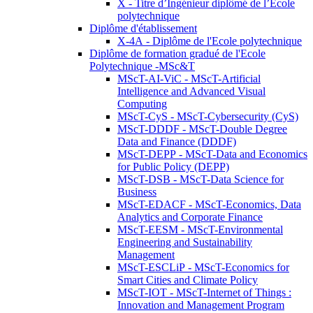
X - Titre d’Ingénieur diplômé de l’École
polytechnique
Diplôme d'établissement
X-4A - Diplôme de l'Ecole polytechnique
Diplôme de formation gradué de l'Ecole
Polytechnique -MSc&T
MScT-AI-ViC - MScT-Artificial
Intelligence and Advanced Visual
Computing
MScT-CyS - MScT-Cybersecurity (CyS)
MScT-DDDF - MScT-Double Degree
Data and Finance (DDDF)
MScT-DEPP - MScT-Data and Economics
for Public Policy (DEPP)
MScT-DSB - MScT-Data Science for
Business
MScT-EDACF - MScT-Economics, Data
Analytics and Corporate Finance
MScT-EESM - MScT-Environmental
Engineering and Sustainability
Management
MScT-ESCLiP - MScT-Economics for
Smart Cities and Climate Policy
MScT-IOT - MScT-Internet of Things :
Innovation and Management Program