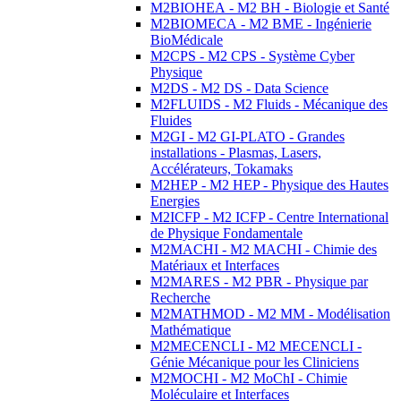
M2BIOHEA - M2 BH - Biologie et Santé
M2BIOMECA - M2 BME - Ingénierie
BioMédicale
M2CPS - M2 CPS - Système Cyber
Physique
M2DS - M2 DS - Data Science
M2FLUIDS - M2 Fluids - Mécanique des
Fluides
M2GI - M2 GI-PLATO - Grandes
installations - Plasmas, Lasers,
Accélérateurs, Tokamaks
M2HEP - M2 HEP - Physique des Hautes
Energies
M2ICFP - M2 ICFP - Centre International
de Physique Fondamentale
M2MACHI - M2 MACHI - Chimie des
Matériaux et Interfaces
M2MARES - M2 PBR - Physique par
Recherche
M2MATHMOD - M2 MM - Modélisation
Mathématique
M2MECENCLI - M2 MECENCLI -
Génie Mécanique pour les Cliniciens
M2MOCHI - M2 MoChI - Chimie
Moléculaire et Interfaces