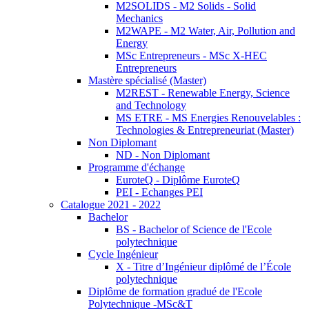
M2SOLIDS - M2 Solids - Solid
Mechanics
M2WAPE - M2 Water, Air, Pollution and
Energy
MSc Entrepreneurs - MSc X-HEC
Entrepreneurs
Mastère spécialisé (Master)
M2REST - Renewable Energy, Science
and Technology
MS ETRE - MS Energies Renouvelables :
Technologies & Entrepreneuriat (Master)
Non Diplomant
ND - Non Diplomant
Programme d'échange
EuroteQ - Diplôme EuroteQ
PEI - Echanges PEI
Catalogue 2021 - 2022
Bachelor
BS - Bachelor of Science de l'Ecole
polytechnique
Cycle Ingénieur
X - Titre d’Ingénieur diplômé de l’École
polytechnique
Diplôme de formation gradué de l'Ecole
Polytechnique -MSc&T