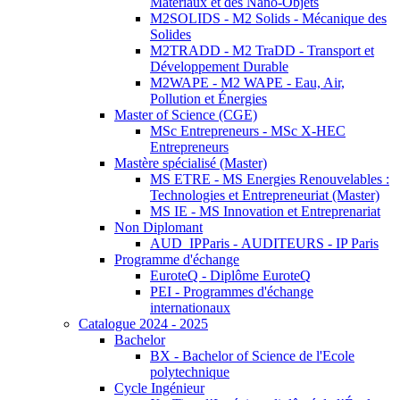
Matériaux et des Nano-Objets
M2SOLIDS - M2 Solids - Mécanique des
Solides
M2TRADD - M2 TraDD - Transport et
Développement Durable
M2WAPE - M2 WAPE - Eau, Air,
Pollution et Énergies
Master of Science (CGE)
MSc Entrepreneurs - MSc X-HEC
Entrepreneurs
Mastère spécialisé (Master)
MS ETRE - MS Energies Renouvelables :
Technologies et Entrepreneuriat (Master)
MS IE - MS Innovation et Entreprenariat
Non Diplomant
AUD_IPParis - AUDITEURS - IP Paris
Programme d'échange
EuroteQ - Diplôme EuroteQ
PEI - Programmes d'échange
internationaux
Catalogue 2024 - 2025
Bachelor
BX - Bachelor of Science de l'Ecole
polytechnique
Cycle Ingénieur