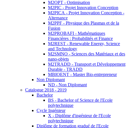
M2OPT - Optimisation
M2PIC - Projet Innovation Conception
M2PICA - Projet Innovation Conception -
Alternance
M2PPF - Physique des Plasmas et de la
Fusion
M2PROBAFI - Mathématiques
Financières : Probabilités et Finance
M2REST - Renewable Energy, Science
and Technology
M2SMNO - Sciences des Matériaux et des
nano-objets
M2TRADD - Transport et Développement
Durable - TRADD
MBIOENT - Master Bio-entrepreneur
Non Diplomant
ND - Non Diplomant
Catalogue 2018 - 2019
Bachelor
BS - Bachelor of Science de l'Ecole
polytechnique
Cycle Ingénieur
X - Diplôme d'ingénieur de l'Ecole
polytechnique
Diplôme de formation gradué de l'Ecole