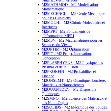
Matériaux et Interfaces
M2MATHMOD - M2 Modélisation
Mathématique
M2MECENCLI - M2 Génie Mécanique
pour les Cliniciens
M2MOCHI - M2 Chimie Moléculaire et
Interfaces
M2MPRI - M2 Fondements de
l'Informatique MPRI
M2MSV - M2 Mathématiques pour les
Sciences du Vivant
M2OPTIM - M2 Optimisation
M2PIC - M2 Projet, Innovation,
Conception
M2PLASPHYFUS - M2 Physique des
Plasmas et de la Fusion
M2PROBFIN - M2 Probabilités et
Finance
M2QNSLMT - M2 Quantique, Lumière,
Matériaux et Nanosciences
M2QUANTDEV - M2 Dispositifs
Quantiques
M2SMNO - M2 Science des Matériaux et
des Nano-Objets
M2SOLIDS - M2 Mécanique des Solides