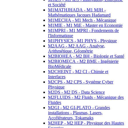
et Société
M1MATHJHADA - M1 MJH -
Mathématiques Jacques Hadamard
M1MECHA - M1 Mech - Mécanique
M1MIE - M1 MiE - Master en Economie
M1MPRI - M1 MPRI - Fondements de
l'Informatique
M1PHYSICS - M1 PHYS - Physique
M2AAG - M2 AAG - Analyse,
Arithmétique, Géométrie
M2BIOHEA - M2 BH - Biologie et Santé
M2BIOMECA - M2 BME - Ingénierie
BioMédicale
M2CHEINT - M2 CI - Chimie et
Interfaces
M2CPS - M2 CPS - Système Cyber
Physique
M2DS - M2 DS - Data Science
M2FLUIDS - M2 Fluids - Mécanique des
Fluides
M2GI - M2 GI-PLATO - Grandes
installations - Plasmas, Lasers,
Accélérateurs, Tokamaks
M2HEP - M2 HEP - Physique des Hautes