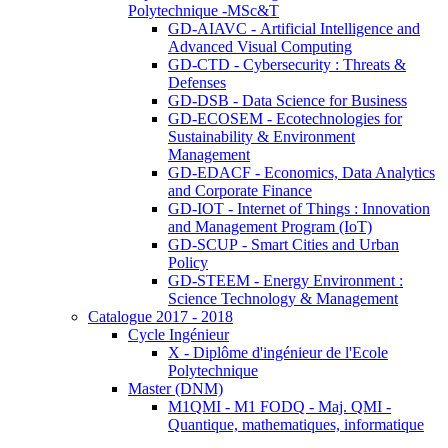
Polytechnique -MSc&T
GD-AIAVC - Artificial Intelligence and
Advanced Visual Computing
GD-CTD - Cybersecurity : Threats &
Defenses
GD-DSB - Data Science for Business
GD-ECOSEM - Ecotechnologies for
Sustainability & Environment
Management
GD-EDACF - Economics, Data Analytics
and Corporate Finance
GD-IOT - Internet of Things : Innovation
and Management Program (IoT)
GD-SCUP - Smart Cities and Urban
Policy
GD-STEEM - Energy Environment :
Science Technology & Management
Catalogue 2017 - 2018
Cycle Ingénieur
X - Diplôme d'ingénieur de l'Ecole
Polytechnique
Master (DNM)
M1QMI - M1 FODQ - Maj. QMI -
Quantique, mathematiques, informatique