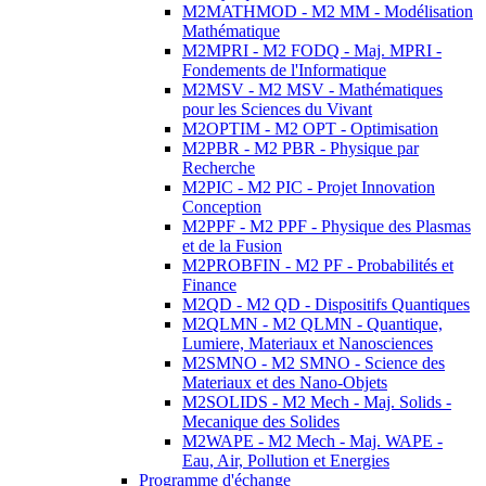
M2MATHMOD - M2 MM - Modélisation
Mathématique
M2MPRI - M2 FODQ - Maj. MPRI -
Fondements de l'Informatique
M2MSV - M2 MSV - Mathématiques
pour les Sciences du Vivant
M2OPTIM - M2 OPT - Optimisation
M2PBR - M2 PBR - Physique par
Recherche
M2PIC - M2 PIC - Projet Innovation
Conception
M2PPF - M2 PPF - Physique des Plasmas
et de la Fusion
M2PROBFIN - M2 PF - Probabilités et
Finance
M2QD - M2 QD - Dispositifs Quantiques
M2QLMN - M2 QLMN - Quantique,
Lumiere, Materiaux et Nanosciences
M2SMNO - M2 SMNO - Science des
Materiaux et des Nano-Objets
M2SOLIDS - M2 Mech - Maj. Solids -
Mecanique des Solides
M2WAPE - M2 Mech - Maj. WAPE -
Eau, Air, Pollution et Energies
Programme d'échange