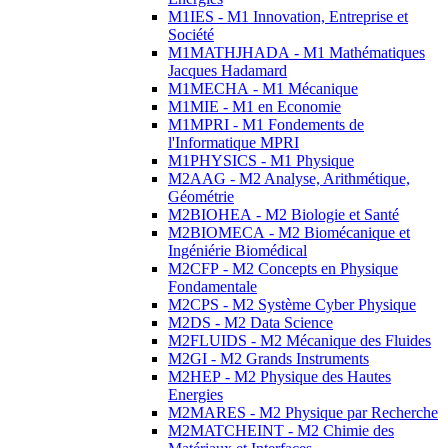
M1IES - M1 Innovation, Entreprise et
Société
M1MATHJHADA - M1 Mathématiques
Jacques Hadamard
M1MECHA - M1 Mécanique
M1MIE - M1 en Economie
M1MPRI - M1 Fondements de
l'Informatique MPRI
M1PHYSICS - M1 Physique
M2AAG - M2 Analyse, Arithmétique,
Géométrie
M2BIOHEA - M2 Biologie et Santé
M2BIOMECA - M2 Biomécanique et
Ingéniérie Biomédical
M2CFP - M2 Concepts en Physique
Fondamentale
M2CPS - M2 Système Cyber Physique
M2DS - M2 Data Science
M2FLUIDS - M2 Mécanique des Fluides
M2GI - M2 Grands Instruments
M2HEP - M2 Physique des Hautes
Energies
M2MARES - M2 Physique par Recherche
M2MATCHEINT - M2 Chimie des