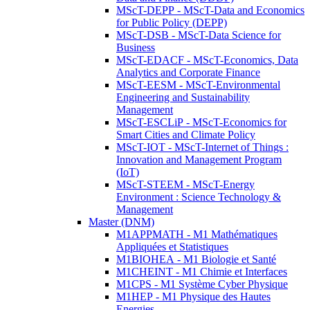
MScT-DEPP - MScT-Data and Economics
for Public Policy (DEPP)
MScT-DSB - MScT-Data Science for
Business
MScT-EDACF - MScT-Economics, Data
Analytics and Corporate Finance
MScT-EESM - MScT-Environmental
Engineering and Sustainability
Management
MScT-ESCLiP - MScT-Economics for
Smart Cities and Climate Policy
MScT-IOT - MScT-Internet of Things :
Innovation and Management Program
(IoT)
MScT-STEEM - MScT-Energy
Environment : Science Technology &
Management
Master (DNM)
M1APPMATH - M1 Mathématiques
Appliquées et Statistiques
M1BIOHEA - M1 Biologie et Santé
M1CHEINT - M1 Chimie et Interfaces
M1CPS - M1 Système Cyber Physique
M1HEP - M1 Physique des Hautes
Energies