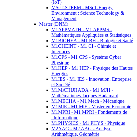
(IoT)
MScT-STEEM - MScT-Energy
Environment : Science Technology &
Management
Master (DNM)
M1APPMATH - M1 APPMS -
Mathématiques Appliquées et Statistiques
M1BIOHEA - M1 BH - Biologie et Santé
M1CHEINT - M1 CI - Chimie et
Interfaces
M1CPS - M1 CPS - Système Cyber
Physique
M1HEP - M1 HEP - Physique des Hautes
Energies
M1IES - M1 IES - Innovation, Entreprise
et Société
M1MATHJHADA - M1 MJH -
Mathématiques Jacques Hadamard
M1MECHA - M1 Mech - Mécanique
M1MIE - M1 MiE - Master en Economie
M1MPRI - M1 MPRI - Fondements de
l'Informatique
M1PHYSICS - M1 PHYS - Physique
M2AAG - M2 AAG - Analyse,
Arithmétique, Géométrie