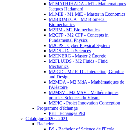
M1MATHJHADA - M1 - Mathematiques
Jacques Hadamard
M1MIE - M1 MiE - Master in Economics
M2BIOMECA - M2 Biomeca -
Biomechanics
M2BM - M2 Biomechanics
M2CFP - M2 CFP - Concepts in
Fundamental Physics
M2CPS - Cyber Physical System
M2DS - Data Sciences
M2ENERG - Master 2 Énergie
M2FLUIDS - M2 Fluids - Fluid
Mechanics
M2IGD - M2 IGD - Interaction, Graphic
and Design
M2MDA - M2 MdA - Mathématiques de
l'Aléatoire
M2MSV - M2 MSV - Mathématiques
pour les Sciences du Vivant
M2PIC - Projet Innovation Conception
Programme d'échange
PEI - Echanges PEI
Catalogue 2020 - 2021
Bachelor
BS - Bachelor of Science de l'Ecole