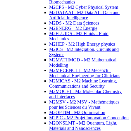
Biomechanics
M2CPS - M2 Cyber Physical System
M2DATAAI - M2 Data AI - Data and
Artificial Intelligence
M2DS - M2 Data Sciences
M2ENERG - M2 Énergie
M2FLUIDS - M2 Fluids - Fluid
Mechanics
M2HEP - M2 High Energy physics
M2ICS - M2 Integration, Circuits and
Systems
M2MATHMOD - M2 Mathematical
Modelling
M2MECENCLI - M2 Mecencli -
Mechanical Engineering for Clinicians
M2MICAS - M2 Machine Learning,
Communications and Security
M2MOCHI - M2 Molecular Chemistry
and Interfaces
M2MSV - M2 MSV - Mathématiques
pour les Sciences du Vivant
M2OPTIM - M2 Optimisation
M2PIC - M2 Projet Innovation Conception
M2QNSLMT - M2 Quantum, Light,
Materials and Nanosciences