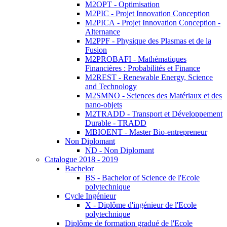
M2OPT - Optimisation
M2PIC - Projet Innovation Conception
M2PICA - Projet Innovation Conception -
Alternance
M2PPF - Physique des Plasmas et de la
Fusion
M2PROBAFI - Mathématiques
Financières : Probabilités et Finance
M2REST - Renewable Energy, Science
and Technology
M2SMNO - Sciences des Matériaux et des
nano-objets
M2TRADD - Transport et Développement
Durable - TRADD
MBIOENT - Master Bio-entrepreneur
Non Diplomant
ND - Non Diplomant
Catalogue 2018 - 2019
Bachelor
BS - Bachelor of Science de l'Ecole
polytechnique
Cycle Ingénieur
X - Diplôme d'ingénieur de l'Ecole
polytechnique
Diplôme de formation gradué de l'Ecole