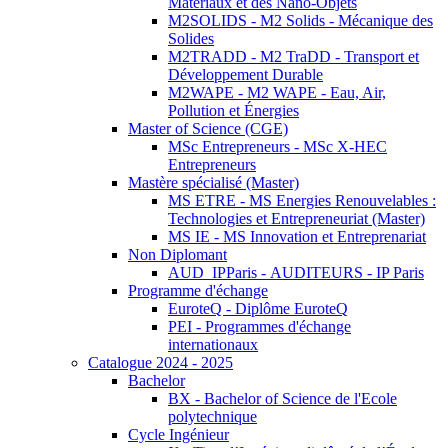
Matériaux et des Nano-Objets
M2SOLIDS - M2 Solids - Mécanique des
Solides
M2TRADD - M2 TraDD - Transport et
Développement Durable
M2WAPE - M2 WAPE - Eau, Air,
Pollution et Énergies
Master of Science (CGE)
MSc Entrepreneurs - MSc X-HEC
Entrepreneurs
Mastère spécialisé (Master)
MS ETRE - MS Energies Renouvelables :
Technologies et Entrepreneuriat (Master)
MS IE - MS Innovation et Entreprenariat
Non Diplomant
AUD_IPParis - AUDITEURS - IP Paris
Programme d'échange
EuroteQ - Diplôme EuroteQ
PEI - Programmes d'échange
internationaux
Catalogue 2024 - 2025
Bachelor
BX - Bachelor of Science de l'Ecole
polytechnique
Cycle Ingénieur