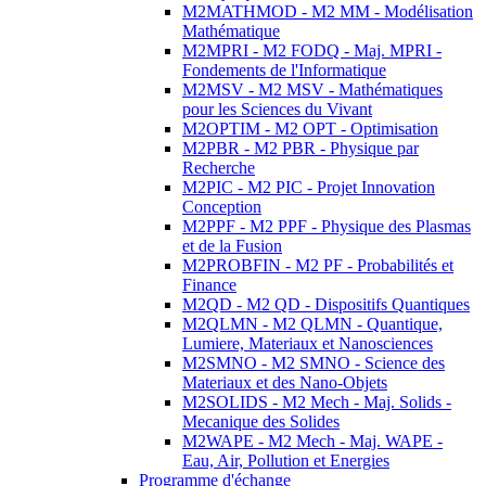
M2MATHMOD - M2 MM - Modélisation
Mathématique
M2MPRI - M2 FODQ - Maj. MPRI -
Fondements de l'Informatique
M2MSV - M2 MSV - Mathématiques
pour les Sciences du Vivant
M2OPTIM - M2 OPT - Optimisation
M2PBR - M2 PBR - Physique par
Recherche
M2PIC - M2 PIC - Projet Innovation
Conception
M2PPF - M2 PPF - Physique des Plasmas
et de la Fusion
M2PROBFIN - M2 PF - Probabilités et
Finance
M2QD - M2 QD - Dispositifs Quantiques
M2QLMN - M2 QLMN - Quantique,
Lumiere, Materiaux et Nanosciences
M2SMNO - M2 SMNO - Science des
Materiaux et des Nano-Objets
M2SOLIDS - M2 Mech - Maj. Solids -
Mecanique des Solides
M2WAPE - M2 Mech - Maj. WAPE -
Eau, Air, Pollution et Energies
Programme d'échange