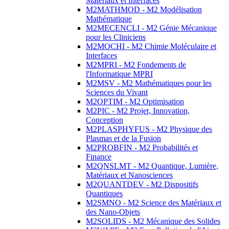
Matériaux et Interfaces
M2MATHMOD - M2 Modélisation
Mathématique
M2MECENCLI - M2 Génie Mécanique
pour les Cliniciens
M2MOCHI - M2 Chimie Moléculaire et
Interfaces
M2MPRI - M2 Fondements de
l'Informatique MPRI
M2MSV - M2 Mathématiques pour les
Sciences du Vivant
M2OPTIM - M2 Optimisation
M2PIC - M2 Projet, Innovation,
Conception
M2PLASPHYFUS - M2 Physique des
Plasmas et de la Fusion
M2PROBFIN - M2 Probabilités et
Finance
M2QNSLMT - M2 Quantique, Lumière,
Matériaux et Nanosciences
M2QUANTDEV - M2 Dispositifs
Quantiques
M2SMNO - M2 Science des Matériaux et
des Nano-Objets
M2SOLIDS - M2 Mécanique des Solides