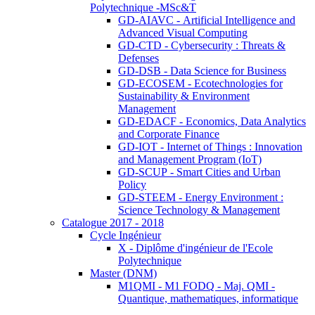
Polytechnique -MSc&T
GD-AIAVC - Artificial Intelligence and
Advanced Visual Computing
GD-CTD - Cybersecurity : Threats &
Defenses
GD-DSB - Data Science for Business
GD-ECOSEM - Ecotechnologies for
Sustainability & Environment
Management
GD-EDACF - Economics, Data Analytics
and Corporate Finance
GD-IOT - Internet of Things : Innovation
and Management Program (IoT)
GD-SCUP - Smart Cities and Urban
Policy
GD-STEEM - Energy Environment :
Science Technology & Management
Catalogue 2017 - 2018
Cycle Ingénieur
X - Diplôme d'ingénieur de l'Ecole
Polytechnique
Master (DNM)
M1QMI - M1 FODQ - Maj. QMI -
Quantique, mathematiques, informatique