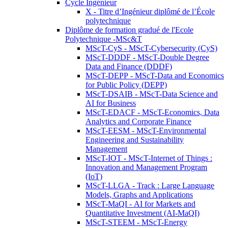
Cycle Ingénieur
X - Titre d’Ingénieur diplômé de l’École
polytechnique
Diplôme de formation gradué de l'Ecole
Polytechnique -MSc&T
MScT-CyS - MScT-Cybersecurity (CyS)
MScT-DDDF - MScT-Double Degree
Data and Finance (DDDF)
MScT-DEPP - MScT-Data and Economics
for Public Policy (DEPP)
MScT-DSAIB - MScT-Data Science and
AI for Business
MScT-EDACF - MScT-Economics, Data
Analytics and Corporate Finance
MScT-EESM - MScT-Environmental
Engineering and Sustainability
Management
MScT-IOT - MScT-Internet of Things :
Innovation and Management Program
(IoT)
MScT-LLGA - Track : Large Language
Models, Graphs and Applications
MScT-MaQI - AI for Markets and
Quantitative Investment (AI-MaQI)
MScT-STEEM - MScT-Energy