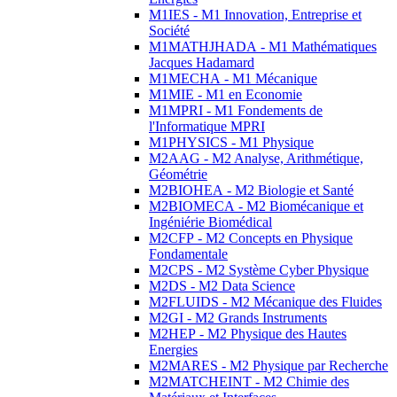
M1IES - M1 Innovation, Entreprise et
Société
M1MATHJHADA - M1 Mathématiques
Jacques Hadamard
M1MECHA - M1 Mécanique
M1MIE - M1 en Economie
M1MPRI - M1 Fondements de
l'Informatique MPRI
M1PHYSICS - M1 Physique
M2AAG - M2 Analyse, Arithmétique,
Géométrie
M2BIOHEA - M2 Biologie et Santé
M2BIOMECA - M2 Biomécanique et
Ingéniérie Biomédical
M2CFP - M2 Concepts en Physique
Fondamentale
M2CPS - M2 Système Cyber Physique
M2DS - M2 Data Science
M2FLUIDS - M2 Mécanique des Fluides
M2GI - M2 Grands Instruments
M2HEP - M2 Physique des Hautes
Energies
M2MARES - M2 Physique par Recherche
M2MATCHEINT - M2 Chimie des