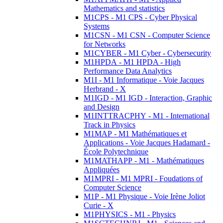
Mathematics and statistics
M1CPS - M1 CPS - Cyber Physical
Systems
M1CSN - M1 CSN - Computer Science
for Networks
M1CYBER - M1 Cyber - Cybersecurity
M1HPDA - M1 HPDA - High
Performance Data Analytics
M1I - M1 Informatique - Voie Jacques
Herbrand - X
M1IGD - M1 IGD - Interaction, Graphic
and Design
M1INTTRACPHY - M1 - International
Track in Physics
M1MAP - M1 Mathématiques et
Applications - Voie Jacques Hadamard -
École Polytechnique
M1MATHAPP - M1 - Mathématiques
Appliquées
M1MPRI - M1 MPRI - Foudations of
Computer Science
M1P - M1 Physique - Voie Irène Joliot
Curie - X
M1PHYSICS - M1 - Physics