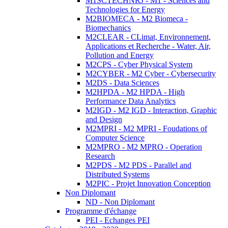
M1SCTECHNRJ - M1 - Sciences and
Technologies for Energy
M2BIOMECA - M2 Biomeca -
Biomechanics
M2CLEAR - CLimat, Environnement,
Applications et Recherche - Water, Air,
Pollution and Energy
M2CPS - Cyber Physical System
M2CYBER - M2 Cyber - Cybersecurity
M2DS - Data Sciences
M2HPDA - M2 HPDA - High
Performance Data Analytics
M2IGD - M2 IGD - Interaction, Graphic
and Design
M2MPRI - M2 MPRI - Foudations of
Computer Science
M2MPRO - M2 MPRO - Operation
Research
M2PDS - M2 PDS - Parallel and
Distributed Systems
M2PIC - Projet Innovation Conception
Non Diplomant
ND - Non Diplomant
Programme d'échange
PEI - Echanges PEI