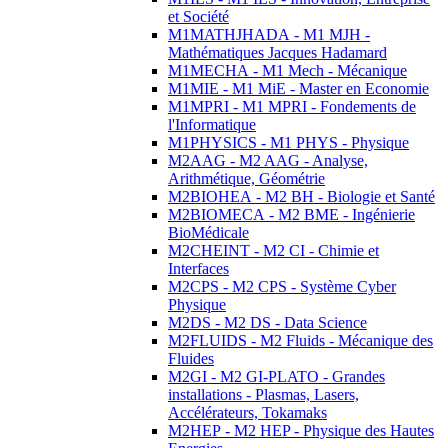
et Société
M1MATHJHADA - M1 MJH -
Mathématiques Jacques Hadamard
M1MECHA - M1 Mech - Mécanique
M1MIE - M1 MiE - Master en Economie
M1MPRI - M1 MPRI - Fondements de
l'Informatique
M1PHYSICS - M1 PHYS - Physique
M2AAG - M2 AAG - Analyse,
Arithmétique, Géométrie
M2BIOHEA - M2 BH - Biologie et Santé
M2BIOMECA - M2 BME - Ingénierie
BioMédicale
M2CHEINT - M2 CI - Chimie et
Interfaces
M2CPS - M2 CPS - Système Cyber
Physique
M2DS - M2 DS - Data Science
M2FLUIDS - M2 Fluids - Mécanique des
Fluides
M2GI - M2 GI-PLATO - Grandes
installations - Plasmas, Lasers,
Accélérateurs, Tokamaks
M2HEP - M2 HEP - Physique des Hautes