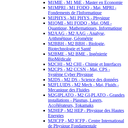
M1MIE - M1 MiE - Master en Economie
M1MPRI - M1 FODQ - Maj. MPRI -
Fondements de l'Informatique
M1PHYS - M1 PHYS - Physique
M1QMI - M1 FODQ - Maj. QMI -
Quantique, Mathematiques, Informatique
M2AAG - M2 AAG - Analyse,
Arithmétique, Géométrie
M2BBH - M2 BBH - Biologie,
Biotechnologie et Santé
M2BME - M2 BME - Ingénierie
BioMédicale
M2CHI - M2 CHI - Chimie et Interfaces
M2CPS - M2 CCSN - Maj. CPS -
Système Cyber Physique
M2DS - M2 DS - Science des données
M2FLUIDS - M2 Mech - Maj. Fluids -
Mecanique des Fluides
M2GIPLATO - M2 GI-PLATO - Grandes
installations - Plasmas, Lasers,
Accélérateurs, Tokamaks
M2HEP - M2 HEP - Physique des Hautes
Energies
M2ICFP - M2 ICFP - Centre International
de Physique Fondamentale