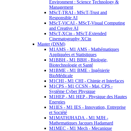
Environment : Science Technology &
Management
MScT-TRAI - MScT-Trust and
Responsible AI
MScT-ViCAI - MScT-Visual Computing
and Creative AI
MScT-XCin - MScT-Extended
Cinematography XCin
Master (DNM)
M1AMS - M1 AMS - Mathématiques
Appliquées et Statistiques
M1BBH - M1 BBH - Biologie,
Biotechnologie et Santé
M1BME - M1 BME - Ingénierie
BioMédicale
M1CHI - M1 CHI - Chimie et Interfaces
M1CPS - M1 CCSN - Maj. CPS -
Système Cyber Physique
M1HEP - M1 HEP - Physique des Hautes
Energies
M1IES - M1 IES - Innovation, Entreprise
et Société
M1MATHJHADA - M1 MJH -
Mathematiques Jacques Hadamard
M1MEC - M1 Mech - Mecanique