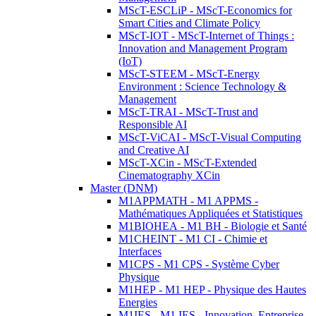
MScT-ESCLiP - MScT-Economics for
Smart Cities and Climate Policy
MScT-IOT - MScT-Internet of Things :
Innovation and Management Program
(IoT)
MScT-STEEM - MScT-Energy
Environment : Science Technology &
Management
MScT-TRAI - MScT-Trust and
Responsible AI
MScT-ViCAI - MScT-Visual Computing
and Creative AI
MScT-XCin - MScT-Extended
Cinematography XCin
Master (DNM)
M1APPMATH - M1 APPMS -
Mathématiques Appliquées et Statistiques
M1BIOHEA - M1 BH - Biologie et Santé
M1CHEINT - M1 CI - Chimie et
Interfaces
M1CPS - M1 CPS - Système Cyber
Physique
M1HEP - M1 HEP - Physique des Hautes
Energies
M1IES - M1 IES - Innovation, Entreprise