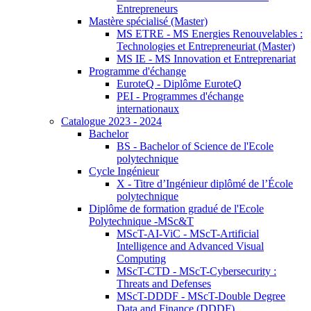
Entrepreneurs
Mastère spécialisé (Master)
MS ETRE - MS Energies Renouvelables :
Technologies et Entrepreneuriat (Master)
MS IE - MS Innovation et Entreprenariat
Programme d'échange
EuroteQ - Diplôme EuroteQ
PEI - Programmes d'échange
internationaux
Catalogue 2023 - 2024
Bachelor
BS - Bachelor of Science de l'Ecole
polytechnique
Cycle Ingénieur
X - Titre d’Ingénieur diplômé de l’École
polytechnique
Diplôme de formation gradué de l'Ecole
Polytechnique -MSc&T
MScT-AI-ViC - MScT-Artificial
Intelligence and Advanced Visual
Computing
MScT-CTD - MScT-Cybersecurity :
Threats and Defenses
MScT-DDDF - MScT-Double Degree
Data and Finance (DDDF)