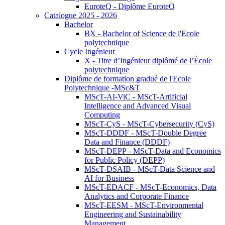
EuroteQ - Diplôme EuroteQ
Catalogue 2025 - 2026
Bachelor
BX - Bachelor of Science de l'Ecole
polytechnique
Cycle Ingénieur
X - Titre d’Ingénieur diplômé de l’École
polytechnique
Diplôme de formation gradué de l'Ecole
Polytechnique -MSc&T
MScT-AI-ViC - MScT-Artificial
Intelligence and Advanced Visual
Computing
MScT-CyS - MScT-Cybersecurity (CyS)
MScT-DDDF - MScT-Double Degree
Data and Finance (DDDF)
MScT-DEPP - MScT-Data and Economics
for Public Policy (DEPP)
MScT-DSAIB - MScT-Data Science and
AI for Business
MScT-EDACF - MScT-Economics, Data
Analytics and Corporate Finance
MScT-EESM - MScT-Environmental
Engineering and Sustainability
Management