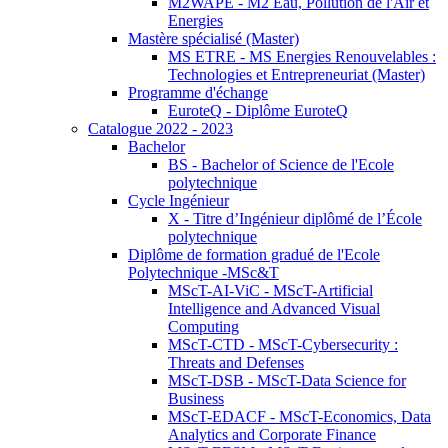
M2WAPE - M2 Eau, Pollution de l'Air et
Energies
Mastère spécialisé (Master)
MS ETRE - MS Energies Renouvelables :
Technologies et Entrepreneuriat (Master)
Programme d'échange
EuroteQ - Diplôme EuroteQ
Catalogue 2022 - 2023
Bachelor
BS - Bachelor of Science de l'Ecole
polytechnique
Cycle Ingénieur
X - Titre d’Ingénieur diplômé de l’École
polytechnique
Diplôme de formation gradué de l'Ecole
Polytechnique -MSc&T
MScT-AI-ViC - MScT-Artificial
Intelligence and Advanced Visual
Computing
MScT-CTD - MScT-Cybersecurity :
Threats and Defenses
MScT-DSB - MScT-Data Science for
Business
MScT-EDACF - MScT-Economics, Data
Analytics and Corporate Finance