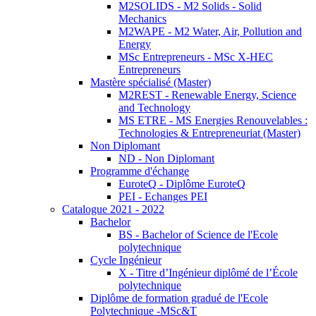
M2SOLIDS - M2 Solids - Solid
Mechanics
M2WAPE - M2 Water, Air, Pollution and
Energy
MSc Entrepreneurs - MSc X-HEC
Entrepreneurs
Mastère spécialisé (Master)
M2REST - Renewable Energy, Science
and Technology
MS ETRE - MS Energies Renouvelables :
Technologies & Entrepreneuriat (Master)
Non Diplomant
ND - Non Diplomant
Programme d'échange
EuroteQ - Diplôme EuroteQ
PEI - Echanges PEI
Catalogue 2021 - 2022
Bachelor
BS - Bachelor of Science de l'Ecole
polytechnique
Cycle Ingénieur
X - Titre d’Ingénieur diplômé de l’École
polytechnique
Diplôme de formation gradué de l'Ecole
Polytechnique -MSc&T