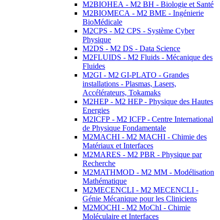
M2BIOHEA - M2 BH - Biologie et Santé
M2BIOMECA - M2 BME - Ingénierie
BioMédicale
M2CPS - M2 CPS - Système Cyber
Physique
M2DS - M2 DS - Data Science
M2FLUIDS - M2 Fluids - Mécanique des
Fluides
M2GI - M2 GI-PLATO - Grandes
installations - Plasmas, Lasers,
Accélérateurs, Tokamaks
M2HEP - M2 HEP - Physique des Hautes
Energies
M2ICFP - M2 ICFP - Centre International
de Physique Fondamentale
M2MACHI - M2 MACHI - Chimie des
Matériaux et Interfaces
M2MARES - M2 PBR - Physique par
Recherche
M2MATHMOD - M2 MM - Modélisation
Mathématique
M2MECENCLI - M2 MECENCLI -
Génie Mécanique pour les Cliniciens
M2MOCHI - M2 MoChI - Chimie
Moléculaire et Interfaces