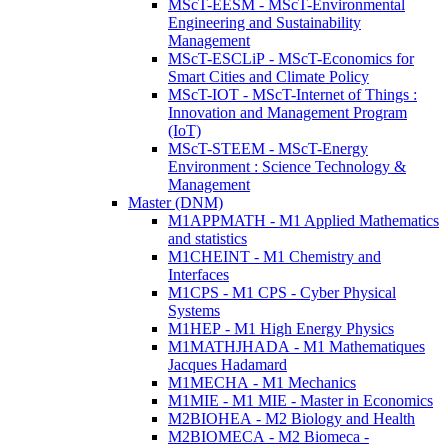
MScT-EESM - MScT-Environmental
Engineering and Sustainability
Management
MScT-ESCLiP - MScT-Economics for
Smart Cities and Climate Policy
MScT-IOT - MScT-Internet of Things :
Innovation and Management Program
(IoT)
MScT-STEEM - MScT-Energy
Environment : Science Technology &
Management
Master (DNM)
M1APPMATH - M1 Applied Mathematics
and statistics
M1CHEINT - M1 Chemistry and
Interfaces
M1CPS - M1 CPS - Cyber Physical
Systems
M1HEP - M1 High Energy Physics
M1MATHJHADA - M1 Mathematiques
Jacques Hadamard
M1MECHA - M1 Mechanics
M1MIE - M1 MIE - Master in Economics
M2BIOHEA - M2 Biology and Health
M2BIOMECA - M2 Biomeca -