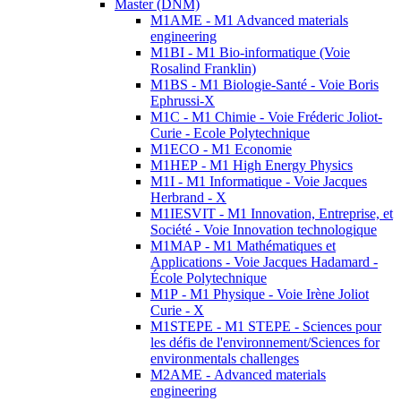
Master (DNM)
M1AME - M1 Advanced materials
engineering
M1BI - M1 Bio-informatique (Voie
Rosalind Franklin)
M1BS - M1 Biologie-Santé - Voie Boris
Ephrussi-X
M1C - M1 Chimie - Voie Fréderic Joliot-
Curie - Ecole Polytechnique
M1ECO - M1 Economie
M1HEP - M1 High Energy Physics
M1I - M1 Informatique - Voie Jacques
Herbrand - X
M1IESVIT - M1 Innovation, Entreprise, et
Société - Voie Innovation technologique
M1MAP - M1 Mathématiques et
Applications - Voie Jacques Hadamard -
École Polytechnique
M1P - M1 Physique - Voie Irène Joliot
Curie - X
M1STEPE - M1 STEPE - Sciences pour
les défis de l'environnement/Sciences for
environmentals challenges
M2AME - Advanced materials
engineering