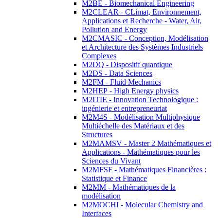
M2BE - Biomechanical Engineering
M2CLEAR - CLimat, Environnement,
Applications et Recherche - Water, Air,
Pollution and Energy
M2CMASIC - Conception, Modélisation
et Architecture des Systèmes Industriels
Complexes
M2DQ - Dispositif quantique
M2DS - Data Sciences
M2FM - Fluid Mechanics
M2HEP - High Energy physics
M2ITIE - Innovation Technologique :
ingénierie et entrepreneuriat
M2M4S - Modélisation Multiphysique
Multiéchelle des Matériaux et des
Structures
M2MAMSV - Master 2 Mathématiques et
Applications - Mathématiques pour les
Sciences du Vivant
M2MFSF - Mathématiques Financières :
Statistique et Finance
M2MM - Mathématiques de la
modélisation
M2MOCHI - Molecular Chemistry and
Interfaces