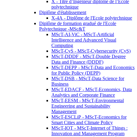
X - Titre d’Ingénieur diplômé de l’École
polytechnique
Diplôme d'établissement
X-4A - Diplôme de l'Ecole polytechnique
Diplôme de formation gradué de l'Ecole
Polytechnique -MSc&T
MScT-AI-ViC - MScT-Artificial
Intelligence and Advanced Visual
Computing
MScT-CyS - MScT-Cybersecurity (CyS)
MScT-DDDF - MScT-Double Degree
Data and Finance (DDDF)
MScT-DEPP - MScT-Data and Economics
for Public Policy (DEPP)
MScT-DSB - MScT-Data Science for
Business
MScT-EDACF - MScT-Economics, Data
Analytics and Corporate Finance
MScT-EESM - MScT-Environmental
Engineering and Sustainability
Management
MScT-ESCLiP - MScT-Economics for
Smart Cities and Climate Policy
MScT-IOT - MScT-Internet of Things :
Innovation and Management Program