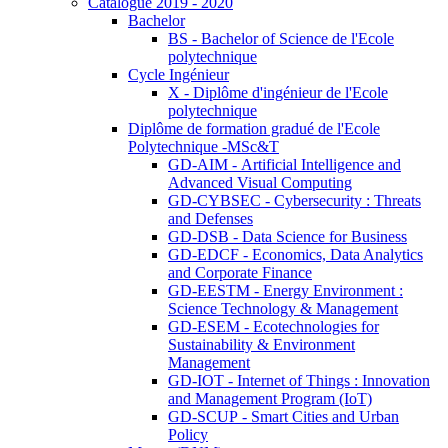
Catalogue 2019 - 2020
Bachelor
BS - Bachelor of Science de l'Ecole
polytechnique
Cycle Ingénieur
X - Diplôme d'ingénieur de l'Ecole
polytechnique
Diplôme de formation gradué de l'Ecole
Polytechnique -MSc&T
GD-AIM - Artificial Intelligence and
Advanced Visual Computing
GD-CYBSEC - Cybersecurity : Threats
and Defenses
GD-DSB - Data Science for Business
GD-EDCF - Economics, Data Analytics
and Corporate Finance
GD-EESTM - Energy Environment :
Science Technology & Management
GD-ESEM - Ecotechnologies for
Sustainability & Environment
Management
GD-IOT - Internet of Things : Innovation
and Management Program (IoT)
GD-SCUP - Smart Cities and Urban
Policy