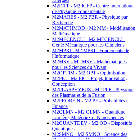
Energies
M2ICFP - M2 ICFP - Centre International
de Physique Fondamentale
M2MARES - M2 PBR - Physique par
Recherche
M2MATHMOD - M2 MM - Modélisation
Mathématique
M2MECENCLI - M2 MECENCLI -
Génie Mécanique pour les Cliniciens
M2MPRI - M2 MPRI - Fondements de
l'Informatique
M2MSV - M2 MSV - Mathématiques
pour les Sciences du Vivant
M2OPTIM - M2 OPT - Optimisation
M2PIC - M2 PIC - Projet, Innovation,
Conception
M2PLASPHYFUS - M2 PPF - Physique
des Plasmas et de la Fusion
M2PROBFIN - M2 PF - Probabilités et
Finance
M2QLMN - M2 QLMN - Quantique,
Lumière, Matériaux et Nanosciences
M2QUANTDEV - M2 QD - Dispositifs
Quantiques
M2SMNO - M2 SMNO - Science des