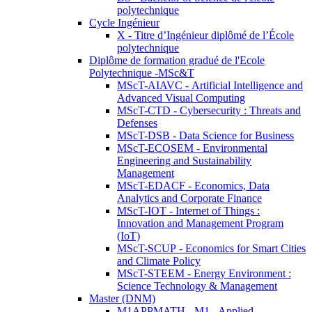
polytechnique
Cycle Ingénieur
X - Titre d’Ingénieur diplômé de l’École
polytechnique
Diplôme de formation gradué de l'Ecole
Polytechnique -MSc&T
MScT-AIAVC - Artificial Intelligence and
Advanced Visual Computing
MScT-CTD - Cybersecurity : Threats and
Defenses
MScT-DSB - Data Science for Business
MScT-ECOSEM - Environmental
Engineering and Sustainability
Management
MScT-EDACF - Economics, Data
Analytics and Corporate Finance
MScT-IOT - Internet of Things :
Innovation and Management Program
(IoT)
MScT-SCUP - Economics for Smart Cities
and Climate Policy
MScT-STEEM - Energy Environment :
Science Technology & Management
Master (DNM)
M1APPMATH - M1 - Applied