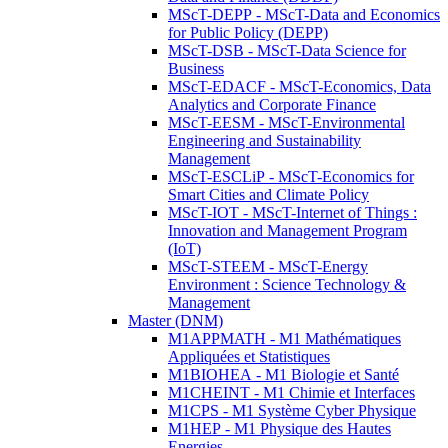
MScT-DEPP - MScT-Data and Economics
for Public Policy (DEPP)
MScT-DSB - MScT-Data Science for
Business
MScT-EDACF - MScT-Economics, Data
Analytics and Corporate Finance
MScT-EESM - MScT-Environmental
Engineering and Sustainability
Management
MScT-ESCLiP - MScT-Economics for
Smart Cities and Climate Policy
MScT-IOT - MScT-Internet of Things :
Innovation and Management Program
(IoT)
MScT-STEEM - MScT-Energy
Environment : Science Technology &
Management
Master (DNM)
M1APPMATH - M1 Mathématiques
Appliquées et Statistiques
M1BIOHEA - M1 Biologie et Santé
M1CHEINT - M1 Chimie et Interfaces
M1CPS - M1 Système Cyber Physique
M1HEP - M1 Physique des Hautes
Energies