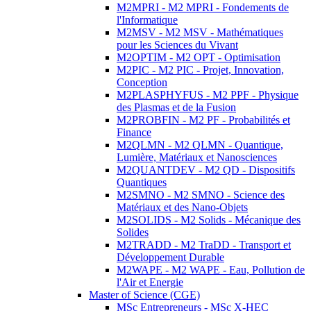
M2MPRI - M2 MPRI - Fondements de
l'Informatique
M2MSV - M2 MSV - Mathématiques
pour les Sciences du Vivant
M2OPTIM - M2 OPT - Optimisation
M2PIC - M2 PIC - Projet, Innovation,
Conception
M2PLASPHYFUS - M2 PPF - Physique
des Plasmas et de la Fusion
M2PROBFIN - M2 PF - Probabilités et
Finance
M2QLMN - M2 QLMN - Quantique,
Lumière, Matériaux et Nanosciences
M2QUANTDEV - M2 QD - Dispositifs
Quantiques
M2SMNO - M2 SMNO - Science des
Matériaux et des Nano-Objets
M2SOLIDS - M2 Solids - Mécanique des
Solides
M2TRADD - M2 TraDD - Transport et
Développement Durable
M2WAPE - M2 WAPE - Eau, Pollution de
l'Air et Energie
Master of Science (CGE)
MSc Entrepreneurs - MSc X-HEC