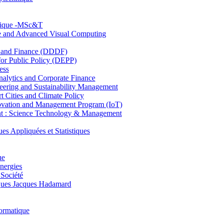
hnique -MSc&T
ce and Advanced Visual Computing
and Finance (DDDF)
r Public Policy (DEPP)
ess
ytics and Corporate Finance
ring and Sustainability Management
Cities and Climate Policy
ovation and Management Program (IoT)
: Science Technology & Management
ppliquées et Statistiques
ue
nergies
 Société
es Jacques Hadamard
ormatique