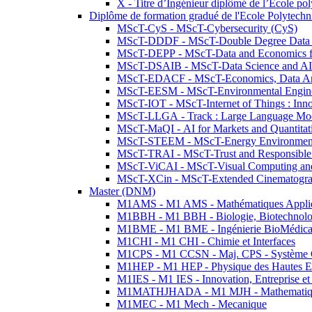
X - Titre d’Ingénieur diplômé de l’École po
Diplôme de formation gradué de l'Ecole Polytec
MScT-CyS - MScT-Cybersecurity (CyS)
MScT-DDDF - MScT-Double Degree Data 
MScT-DEPP - MScT-Data and Economics fo
MScT-DSAIB - MScT-Data Science and AI 
MScT-EDACF - MScT-Economics, Data Anal
MScT-EESM - MScT-Environmental Enginee
MScT-IOT - MScT-Internet of Things : Inn
MScT-LLGA - Track : Large Language Mode
MScT-MaQI - AI for Markets and Quantitat
MScT-STEEM - MScT-Energy Environment 
MScT-TRAI - MScT-Trust and Responsible
MScT-ViCAI - MScT-Visual Computing and
MScT-XCin - MScT-Extended Cinematogr
Master (DNM)
M1AMS - M1 AMS - Mathématiques Appliqué
M1BBH - M1 BBH - Biologie, Biotechnolog
M1BME - M1 BME - Ingénierie BioMédica
M1CHI - M1 CHI - Chimie et Interfaces
M1CPS - M1 CCSN - Maj. CPS - Système 
M1HEP - M1 HEP - Physique des Hautes E
M1IES - M1 IES - Innovation, Entreprise et
M1MATHJHADA - M1 MJH - Mathematiqu
M1MEC - M1 Mech - Mecanique