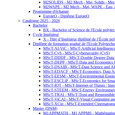
M2SOLIDS - M2 Mech - Maj. Solids - Meca
M2WAPE - M2 Mech - Maj. WAPE - Eau, Air
Programme d'échange
EuroteQ - Diplôme EuroteQ
Catalogue 2025 - 2026
Bachelor
BX - Bachelor of Science de l'Ecole polyte
Cycle Ingénieur
X - Titre d’Ingénieur diplômé de l’École po
Diplôme de formation gradué de l'Ecole Polytec
MScT-AI-ViC - MScT-Artificial Intelligen
MScT-CyS - MScT-Cybersecurity (CyS)
MScT-DDDF - MScT-Double Degree Data 
MScT-DEPP - MScT-Data and Economics fo
MScT-DSAIB - MScT-Data Science and AI 
MScT-EDACF - MScT-Economics, Data Anal
MScT-EESM - MScT-Environmental Enginee
MScT-ESCLiP - MScT-Economics for Smart 
MScT-IOT - MScT-Internet of Things : Inn
MScT-STEEM - MScT-Energy Environment 
MScT-TRAI - MScT-Trust and Responsible
MScT-ViCAI - MScT-Visual Computing and
MScT-XCin - MScT-Extended Cinematogr
Master (DNM)
M1APPMATH - M1 APPMS - Mathématiques A