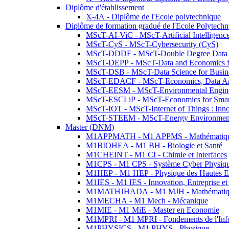
Diplôme d'établissement
X-4A - Diplôme de l'Ecole polytechnique
Diplôme de formation gradué de l'Ecole Polytec
MScT-AI-ViC - MScT-Artificial Intelligen
MScT-CyS - MScT-Cybersecurity (CyS)
MScT-DDDF - MScT-Double Degree Data 
MScT-DEPP - MScT-Data and Economics fo
MScT-DSB - MScT-Data Science for Busin
MScT-EDACF - MScT-Economics, Data Anal
MScT-EESM - MScT-Environmental Enginee
MScT-ESCLiP - MScT-Economics for Smart 
MScT-IOT - MScT-Internet of Things : Inn
MScT-STEEM - MScT-Energy Environment 
Master (DNM)
M1APPMATH - M1 APPMS - Mathématiques A
M1BIOHEA - M1 BH - Biologie et Santé
M1CHEINT - M1 CI - Chimie et Interfaces
M1CPS - M1 CPS - Système Cyber Physiq
M1HEP - M1 HEP - Physique des Hautes E
M1IES - M1 IES - Innovation, Entreprise et
M1MATHJHADA - M1 MJH - Mathématiqu
M1MECHA - M1 Mech - Mécanique
M1MIE - M1 MiE - Master en Economie
M1MPRI - M1 MPRI - Fondements de l'Inf
M1PHYSICS - M1 PHYS - Physique