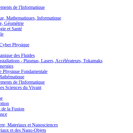
nts de l'Informatique
, Mathematiques, Informatique
, Géométrie
ie et Santé
le
Cyber Physique
nique des Fluides
lations - Plasmas, Lasers, Accélérateurs, Tokamaks
nergies
de Physique Fondamentale
athématique
nts de l'Informatique
s Sciences du Vivant
he
ption
 de la Fusion
ance
, Materiaux et Nanosciences
aux et des Nano-Objets