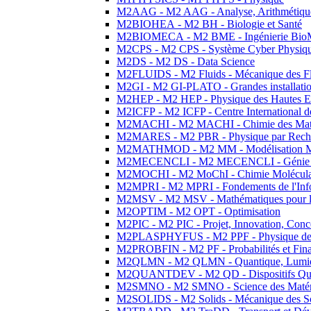
M2AAG - M2 AAG - Analyse, Arithmétique
M2BIOHEA - M2 BH - Biologie et Santé
M2BIOMECA - M2 BME - Ingénierie BioM
M2CPS - M2 CPS - Système Cyber Physiq
M2DS - M2 DS - Data Science
M2FLUIDS - M2 Fluids - Mécanique des Fl
M2GI - M2 GI-PLATO - Grandes installation
M2HEP - M2 HEP - Physique des Hautes E
M2ICFP - M2 ICFP - Centre International 
M2MACHI - M2 MACHI - Chimie des Matéri
M2MARES - M2 PBR - Physique par Rech
M2MATHMOD - M2 MM - Modélisation M
M2MECENCLI - M2 MECENCLI - Génie Méc
M2MOCHI - M2 MoChI - Chimie Moléculaire
M2MPRI - M2 MPRI - Fondements de l'Inf
M2MSV - M2 MSV - Mathématiques pour le
M2OPTIM - M2 OPT - Optimisation
M2PIC - M2 PIC - Projet, Innovation, Conc
M2PLASPHYFUS - M2 PPF - Physique des P
M2PROBFIN - M2 PF - Probabilités et Fin
M2QLMN - M2 QLMN - Quantique, Lumière
M2QUANTDEV - M2 QD - Dispositifs Qua
M2SMNO - M2 SMNO - Science des Matéri
M2SOLIDS - M2 Solids - Mécanique des So