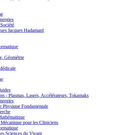
ue
nergies
 Société
es Jacques Hadamard
ormatique
, Géométrie
édicale
ue
uides
s - Plasmas, Lasers, Accélérateurs, Tokamaks
nergies
de Physique Fondamentale
erche
athématique
anique pour les Cliniciens
ormatique
s Sciences du Vivant