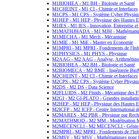
M1BIOHEA - M1 BH - Biologie et Santé
M1CHEINT - M1 CI - Chimie et Interfaces
M1CPS - M1 CPS - Système Cyber Physiq
M1HEP - M1 HEP - Physique des Hautes E
M1IES - M1 IES - Innovation, Entreprise et
M1MATHJHADA - M1 MJH - Mathématiqu
M1MECHA - M1 Mech - Mécanique
M1MIE - M1 MiE - Master en Economie
M1MPRI - M1 MPRI - Fondements de l'Inf
M1PHYSICS - M1 PHYS - Physique
M2AAG - M2 AAG - Analyse, Arithmétique
M2BIOHEA - M2 BH - Biologie et Santé
M2BIOMECA - M2 BME - Ingénierie BioM
M2CHEINT - M2 CI - Chimie et Interfaces
M2CPS - M2 CPS - Système Cyber Physiq
M2DS - M2 DS - Data Science
M2FLUIDS - M2 Fluids - Mécanique des Fl
M2GI - M2 GI-PLATO - Grandes installation
M2HEP - M2 HEP - Physique des Hautes E
M2ICFP - M2 ICFP - Centre International 
M2MARES - M2 PBR - Physique par Rech
M2MATHMOD - M2 MM - Modélisation M
M2MECENCLI - M2 MECENCLI - Génie Méc
M2MPRI - M2 MPRI - Fondements de l'Inf
M2MSV - M2 MSV - Mathématiques pour le