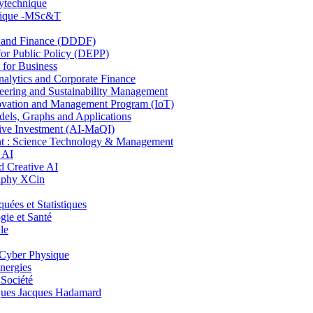
lytechnique
hnique -MSc&T
and Finance (DDDF)
r Public Policy (DEPP)
for Business
ytics and Corporate Finance
ring and Sustainability Management
ovation and Management Program (IoT)
ls, Graphs and Applications
ive Investment (AI-MaQI)
: Science Technology & Management
 AI
 Creative AI
aphy XCin
es et Statistiques
ie et Santé
le
Cyber Physique
nergies
 Société
es Jacques Hadamard