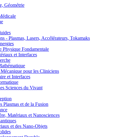
, Géométrie
édicale
ue
uides
s - Plasmas, Lasers, Accélérateurs, Tokamaks
nergies
de Physique Fondamentale
aux et Interfaces
erche
athématique
anique pour les Cliniciens
 et Interfaces
ormatique
s Sciences du Vivant
eption
lasmas et de la Fusion
ance
, Matériaux et Nanosciences
ntiques
aux et des Nano-Objets
lides