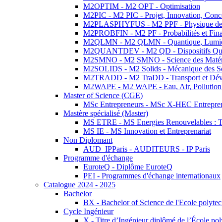
M2OPTIM - M2 OPT - Optimisation
M2PIC - M2 PIC - Projet, Innovation, Conc
M2PLASPHYFUS - M2 PPF - Physique des P
M2PROBFIN - M2 PF - Probabilités et Fin
M2QLMN - M2 QLMN - Quantique, Lumière
M2QUANTDEV - M2 QD - Dispositifs Qua
M2SMNO - M2 SMNO - Science des Matéri
M2SOLIDS - M2 Solids - Mécanique des So
M2TRADD - M2 TraDD - Transport et Dév
M2WAPE - M2 WAPE - Eau, Air, Pollution 
Master of Science (CGE)
MSc Entrepreneurs - MSc X-HEC Entrepre
Mastère spécialisé (Master)
MS ETRE - MS Energies Renouvelables : Tec
MS IE - MS Innovation et Entreprenariat
Non Diplomant
AUD_IPParis - AUDITEURS - IP Paris
Programme d'échange
EuroteQ - Diplôme EuroteQ
PEI - Programmes d'échange internationaux
Catalogue 2024 - 2025
Bachelor
BX - Bachelor of Science de l'Ecole polyte
Cycle Ingénieur
X - Titre d’Ingénieur diplômé de l’École po