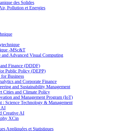
nique des Solides
, Pollution et Energies
chnique
lytechnique
hnique -MSc&T
ce and Advanced Visual Computing
and Finance (DDDF)
r Public Policy (DEPP)
for Business
ytics and Corporate Finance
ring and Sustainability Management
Cities and Climate Policy
ovation and Management Program (IoT)
: Science Technology & Management
 AI
 Creative AI
aphy XCin
ppliquées et Statistiques