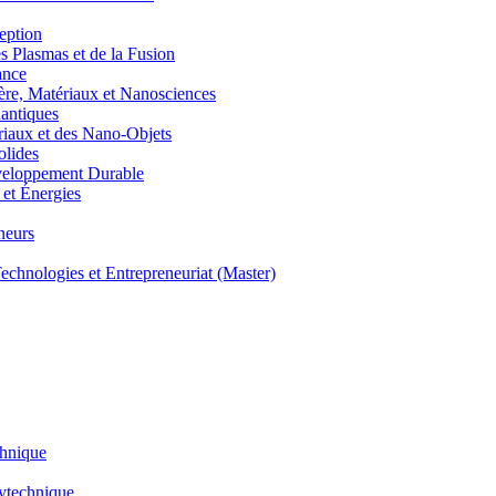
eption
lasmas et de la Fusion
ance
, Matériaux et Nanosciences
ntiques
aux et des Nano-Objets
lides
eloppement Durable
et Énergies
neurs
hnologies et Entrepreneuriat (Master)
chnique
lytechnique