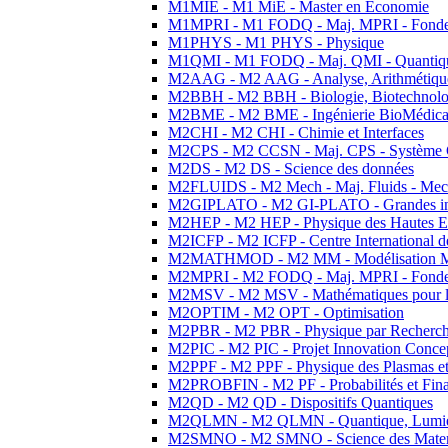
M1MIE - M1 MiE - Master en Economie
M1MPRI - M1 FODQ - Maj. MPRI - Fondeme
M1PHYS - M1 PHYS - Physique
M1QMI - M1 FODQ - Maj. QMI - Quantique
M2AAG - M2 AAG - Analyse, Arithmétique
M2BBH - M2 BBH - Biologie, Biotechnolog
M2BME - M2 BME - Ingénierie BioMédica
M2CHI - M2 CHI - Chimie et Interfaces
M2CPS - M2 CCSN - Maj. CPS - Système 
M2DS - M2 DS - Science des données
M2FLUIDS - M2 Mech - Maj. Fluids - Meca
M2GIPLATO - M2 GI-PLATO - Grandes instal
M2HEP - M2 HEP - Physique des Hautes E
M2ICFP - M2 ICFP - Centre International 
M2MATHMOD - M2 MM - Modélisation M
M2MPRI - M2 FODQ - Maj. MPRI - Fondeme
M2MSV - M2 MSV - Mathématiques pour le
M2OPTIM - M2 OPT - Optimisation
M2PBR - M2 PBR - Physique par Recherc
M2PIC - M2 PIC - Projet Innovation Conce
M2PPF - M2 PPF - Physique des Plasmas et
M2PROBFIN - M2 PF - Probabilités et Fin
M2QD - M2 QD - Dispositifs Quantiques
M2QLMN - M2 QLMN - Quantique, Lumiere
M2SMNO - M2 SMNO - Science des Materi