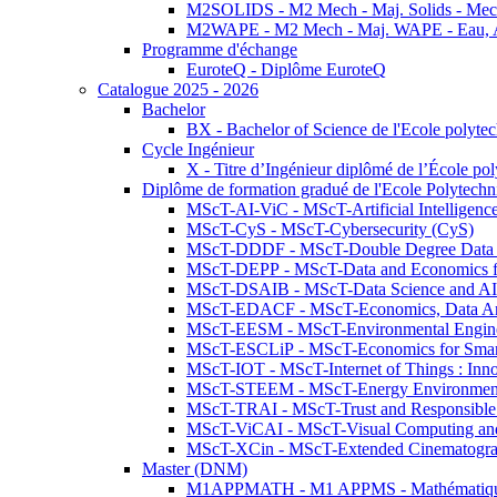
M2SOLIDS - M2 Mech - Maj. Solids - Meca
M2WAPE - M2 Mech - Maj. WAPE - Eau, Air
Programme d'échange
EuroteQ - Diplôme EuroteQ
Catalogue 2025 - 2026
Bachelor
BX - Bachelor of Science de l'Ecole polyte
Cycle Ingénieur
X - Titre d’Ingénieur diplômé de l’École po
Diplôme de formation gradué de l'Ecole Polytec
MScT-AI-ViC - MScT-Artificial Intelligen
MScT-CyS - MScT-Cybersecurity (CyS)
MScT-DDDF - MScT-Double Degree Data 
MScT-DEPP - MScT-Data and Economics fo
MScT-DSAIB - MScT-Data Science and AI 
MScT-EDACF - MScT-Economics, Data Anal
MScT-EESM - MScT-Environmental Enginee
MScT-ESCLiP - MScT-Economics for Smart 
MScT-IOT - MScT-Internet of Things : Inn
MScT-STEEM - MScT-Energy Environment 
MScT-TRAI - MScT-Trust and Responsible
MScT-ViCAI - MScT-Visual Computing and
MScT-XCin - MScT-Extended Cinematogr
Master (DNM)
M1APPMATH - M1 APPMS - Mathématiques A