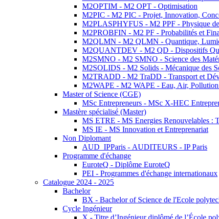
M2OPTIM - M2 OPT - Optimisation
M2PIC - M2 PIC - Projet, Innovation, Conc
M2PLASPHYFUS - M2 PPF - Physique des P
M2PROBFIN - M2 PF - Probabilités et Fin
M2QLMN - M2 QLMN - Quantique, Lumière
M2QUANTDEV - M2 QD - Dispositifs Qua
M2SMNO - M2 SMNO - Science des Matéri
M2SOLIDS - M2 Solids - Mécanique des So
M2TRADD - M2 TraDD - Transport et Dév
M2WAPE - M2 WAPE - Eau, Air, Pollution 
Master of Science (CGE)
MSc Entrepreneurs - MSc X-HEC Entrepre
Mastère spécialisé (Master)
MS ETRE - MS Energies Renouvelables : Tec
MS IE - MS Innovation et Entreprenariat
Non Diplomant
AUD_IPParis - AUDITEURS - IP Paris
Programme d'échange
EuroteQ - Diplôme EuroteQ
PEI - Programmes d'échange internationaux
Catalogue 2024 - 2025
Bachelor
BX - Bachelor of Science de l'Ecole polyte
Cycle Ingénieur
X - Titre d’Ingénieur diplômé de l’École po