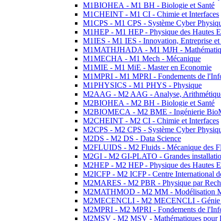
M1BIOHEA - M1 BH - Biologie et Santé
M1CHEINT - M1 CI - Chimie et Interfaces
M1CPS - M1 CPS - Système Cyber Physiq
M1HEP - M1 HEP - Physique des Hautes E
M1IES - M1 IES - Innovation, Entreprise et
M1MATHJHADA - M1 MJH - Mathématiqu
M1MECHA - M1 Mech - Mécanique
M1MIE - M1 MiE - Master en Economie
M1MPRI - M1 MPRI - Fondements de l'Inf
M1PHYSICS - M1 PHYS - Physique
M2AAG - M2 AAG - Analyse, Arithmétique
M2BIOHEA - M2 BH - Biologie et Santé
M2BIOMECA - M2 BME - Ingénierie BioM
M2CHEINT - M2 CI - Chimie et Interfaces
M2CPS - M2 CPS - Système Cyber Physiq
M2DS - M2 DS - Data Science
M2FLUIDS - M2 Fluids - Mécanique des Fl
M2GI - M2 GI-PLATO - Grandes installation
M2HEP - M2 HEP - Physique des Hautes E
M2ICFP - M2 ICFP - Centre International 
M2MARES - M2 PBR - Physique par Rech
M2MATHMOD - M2 MM - Modélisation M
M2MECENCLI - M2 MECENCLI - Génie Méc
M2MPRI - M2 MPRI - Fondements de l'Inf
M2MSV - M2 MSV - Mathématiques pour le