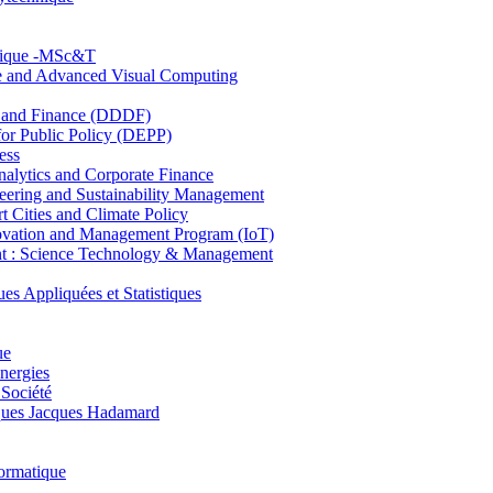
hnique -MSc&T
ce and Advanced Visual Computing
and Finance (DDDF)
r Public Policy (DEPP)
ess
ytics and Corporate Finance
ring and Sustainability Management
Cities and Climate Policy
ovation and Management Program (IoT)
: Science Technology & Management
ppliquées et Statistiques
ue
nergies
 Société
es Jacques Hadamard
ormatique