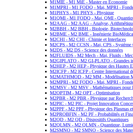
M1MIE - M1 MiE - Master en Economie
M1MPRI - M1 FODQ - Maj. MPRI - Fondeme
M1PHYS - M1 PHYS - Physique
M1QMI - M1 FODQ - Maj. QMI - Quantique
M2AAG - M2 AAG - Analyse, Arithmétique
M2BBH - M2 BBH - Biologie, Biotechnolog
M2BME - M2 BME - Ingénierie BioMédica
M2CHI - M2 CHI - Chimie et Interfaces
M2CPS - M2 CCSN - Maj. CPS - Système 
M2DS - M2 DS - Science des données
M2FLUIDS - M2 Mech - Maj. Fluids - Meca
M2GIPLATO - M2 GI-PLATO - Grandes instal
M2HEP - M2 HEP - Physique des Hautes E
M2ICFP - M2 ICFP - Centre International 
M2MATHMOD - M2 MM - Modélisation M
M2MPRI - M2 FODQ - Maj. MPRI - Fondeme
M2MSV - M2 MSV - Mathématiques pour le
M2OPTIM - M2 OPT - Optimisation
M2PBR - M2 PBR - Physique par Recherc
M2PIC - M2 PIC - Projet Innovation Conce
M2PPF - M2 PPF - Physique des Plasmas et
M2PROBFIN - M2 PF - Probabilités et Fin
M2QD - M2 QD - Dispositifs Quantiques
M2QLMN - M2 QLMN - Quantique, Lumiere
M2SMNO - M2 SMNO - Science des Materi