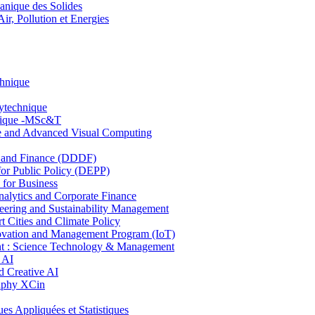
nique des Solides
, Pollution et Energies
chnique
lytechnique
hnique -MSc&T
ce and Advanced Visual Computing
and Finance (DDDF)
r Public Policy (DEPP)
for Business
ytics and Corporate Finance
ring and Sustainability Management
Cities and Climate Policy
ovation and Management Program (IoT)
: Science Technology & Management
 AI
 Creative AI
aphy XCin
ppliquées et Statistiques