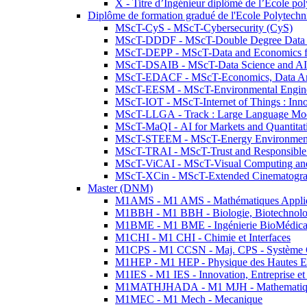
X - Titre d’Ingénieur diplômé de l’École po
Diplôme de formation gradué de l'Ecole Polytec
MScT-CyS - MScT-Cybersecurity (CyS)
MScT-DDDF - MScT-Double Degree Data 
MScT-DEPP - MScT-Data and Economics fo
MScT-DSAIB - MScT-Data Science and AI 
MScT-EDACF - MScT-Economics, Data Anal
MScT-EESM - MScT-Environmental Enginee
MScT-IOT - MScT-Internet of Things : Inn
MScT-LLGA - Track : Large Language Mode
MScT-MaQI - AI for Markets and Quantitat
MScT-STEEM - MScT-Energy Environment 
MScT-TRAI - MScT-Trust and Responsible
MScT-ViCAI - MScT-Visual Computing and
MScT-XCin - MScT-Extended Cinematogr
Master (DNM)
M1AMS - M1 AMS - Mathématiques Appliqué
M1BBH - M1 BBH - Biologie, Biotechnolog
M1BME - M1 BME - Ingénierie BioMédica
M1CHI - M1 CHI - Chimie et Interfaces
M1CPS - M1 CCSN - Maj. CPS - Système 
M1HEP - M1 HEP - Physique des Hautes E
M1IES - M1 IES - Innovation, Entreprise et
M1MATHJHADA - M1 MJH - Mathematiqu
M1MEC - M1 Mech - Mecanique