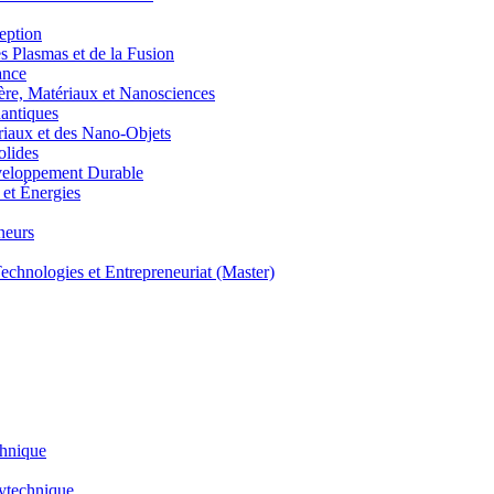
eption
lasmas et de la Fusion
ance
, Matériaux et Nanosciences
ntiques
aux et des Nano-Objets
lides
eloppement Durable
et Énergies
neurs
hnologies et Entrepreneuriat (Master)
chnique
lytechnique