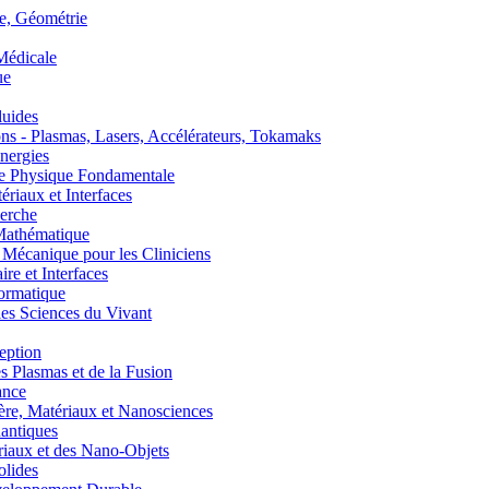
, Géométrie
édicale
ue
uides
s - Plasmas, Lasers, Accélérateurs, Tokamaks
nergies
de Physique Fondamentale
aux et Interfaces
erche
athématique
anique pour les Cliniciens
 et Interfaces
ormatique
s Sciences du Vivant
eption
lasmas et de la Fusion
ance
, Matériaux et Nanosciences
ntiques
aux et des Nano-Objets
lides