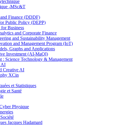
lytechnique
hnique -MSc&T
and Finance (DDDF)
r Public Policy (DEPP)
for Business
ytics and Corporate Finance
ring and Sustainability Management
ovation and Management Program (IoT)
ls, Graphs and Applications
ive Investment (AI-MaQI)
: Science Technology & Management
 AI
 Creative AI
aphy XCin
es et Statistiques
ie et Santé
le
Cyber Physique
nergies
 Société
es Jacques Hadamard