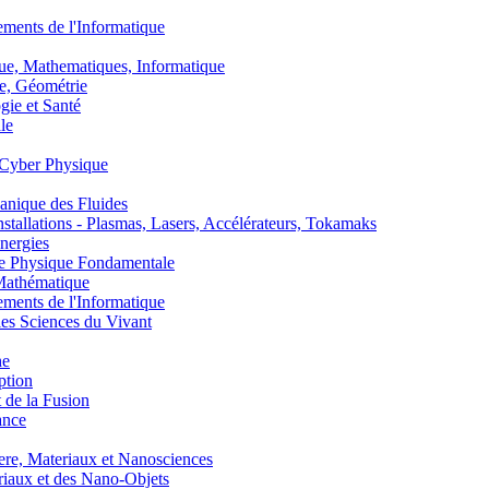
nts de l'Informatique
, Mathematiques, Informatique
, Géométrie
ie et Santé
le
Cyber Physique
nique des Fluides
lations - Plasmas, Lasers, Accélérateurs, Tokamaks
nergies
de Physique Fondamentale
athématique
nts de l'Informatique
s Sciences du Vivant
he
ption
 de la Fusion
ance
, Materiaux et Nanosciences
aux et des Nano-Objets