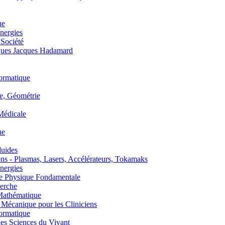
ue
nergies
 Société
es Jacques Hadamard
ormatique
, Géométrie
édicale
ue
uides
s - Plasmas, Lasers, Accélérateurs, Tokamaks
nergies
de Physique Fondamentale
erche
athématique
anique pour les Cliniciens
ormatique
s Sciences du Vivant