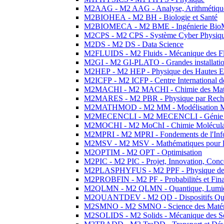
M2AAG - M2 AAG - Analyse, Arithmétique
M2BIOHEA - M2 BH - Biologie et Santé
M2BIOMECA - M2 BME - Ingénierie BioM
M2CPS - M2 CPS - Système Cyber Physiq
M2DS - M2 DS - Data Science
M2FLUIDS - M2 Fluids - Mécanique des Fl
M2GI - M2 GI-PLATO - Grandes installation
M2HEP - M2 HEP - Physique des Hautes E
M2ICFP - M2 ICFP - Centre International 
M2MACHI - M2 MACHI - Chimie des Matéri
M2MARES - M2 PBR - Physique par Rech
M2MATHMOD - M2 MM - Modélisation M
M2MECENCLI - M2 MECENCLI - Génie Méc
M2MOCHI - M2 MoChI - Chimie Moléculaire
M2MPRI - M2 MPRI - Fondements de l'Inf
M2MSV - M2 MSV - Mathématiques pour le
M2OPTIM - M2 OPT - Optimisation
M2PIC - M2 PIC - Projet, Innovation, Conc
M2PLASPHYFUS - M2 PPF - Physique des P
M2PROBFIN - M2 PF - Probabilités et Fin
M2QLMN - M2 QLMN - Quantique, Lumière
M2QUANTDEV - M2 QD - Dispositifs Qua
M2SMNO - M2 SMNO - Science des Matéri
M2SOLIDS - M2 Solids - Mécanique des So