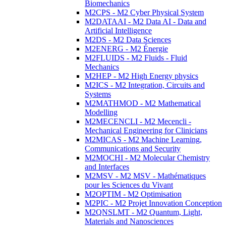
Biomechanics
M2CPS - M2 Cyber Physical System
M2DATAAI - M2 Data AI - Data and
Artificial Intelligence
M2DS - M2 Data Sciences
M2ENERG - M2 Énergie
M2FLUIDS - M2 Fluids - Fluid
Mechanics
M2HEP - M2 High Energy physics
M2ICS - M2 Integration, Circuits and
Systems
M2MATHMOD - M2 Mathematical
Modelling
M2MECENCLI - M2 Mecencli -
Mechanical Engineering for Clinicians
M2MICAS - M2 Machine Learning,
Communications and Security
M2MOCHI - M2 Molecular Chemistry
and Interfaces
M2MSV - M2 MSV - Mathématiques
pour les Sciences du Vivant
M2OPTIM - M2 Optimisation
M2PIC - M2 Projet Innovation Conception
M2QNSLMT - M2 Quantum, Light,
Materials and Nanosciences