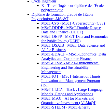
Cycle Ingénieur
X - Titre d’Ingénieur diplômé de l’École
polytechnique
Diplôme de formation gradué de l'Ecole
Polytechnique -MSc&T
MScT-CyS - MScT-Cybersecurity (CyS)
MScT-DDDF - MScT-Double Degree
Data and Finance (DDDF)
MScT-DEPP - MScT-Data and Economics
for Public Policy (DEPP)
MScT-DSAIB - MScT-Data Science and
AI for Business
MScT-EDACF - MScT-Economics, Data
Analytics and Corporate Finance
MScT-EESM - MScT-Environmental
Engineering and Sustainability
Management
MScT-IOT - MScT-Internet of Things :
Innovation and Management Program
(IoT)
MScT-LLGA - Track : Large Language
Models, Graphs and Applications
MScT-MaQI - AI for Markets and
Quantitative Investment (AI-MaQI)
MScT-STEEM - MScT-Energy