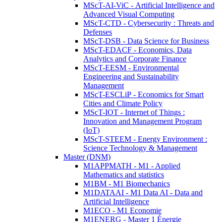
MScT-AI-ViC - Artificial Intelligence and
Advanced Visual Computing
MScT-CTD - Cybersecurity : Threats and
Defenses
MScT-DSB - Data Science for Business
MScT-EDACF - Economics, Data
Analytics and Corporate Finance
MScT-EESM - Environmental
Engineering and Sustainability
Management
MScT-ESCLiP - Economics for Smart
Cities and Climate Policy
MScT-IOT - Internet of Things :
Innovation and Management Program
(IoT)
MScT-STEEM - Energy Environment :
Science Technology & Management
Master (DNM)
M1APPMATH - M1 - Applied
Mathematics and statistics
M1BM - M1 Biomechanics
M1DATAAI - M1 Data AI - Data and
Artificial Intelligence
M1ECO - M1 Economie
M1ENERG - Master 1 Énergie