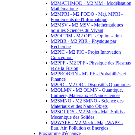
M2MATHMOD - M2 MM - Modélisation
Mathématique
M2MPRI - M2 FODQ - Maj. MPRI -
Fondements de l'Informatique
M2MSV - M2 MSV - Mathématiques
pour les Sciences du Vivant
M2OPTIM - M2 OPT - Optimisation
M2PBR - M2 PBR - Physique par
Recherche
M2PIC - M2 PIC - Projet Innovation
Conception
M2PPF - M2 PPF - Physique des Plasmas
et de la Fusion
M2PROBFIN - M2 PF - Probabilités et
Finance
M2QD - M2 QD - Dispositifs Quantiques
M2QLMN - M2 QLMN - Quantique,
Lumiere, Materiaux et Nanosciences
M2SMNO - M2 SMNO - Science des
Materiaux et des Nano-Objets
M2SOLIDS - M2 Mech - Maj. Solids -
Mecanique des Solides
M2WAPE - M2 Mech - Maj. WAPE -
Eau, Air, Pollution et Energies
Programme d'échange