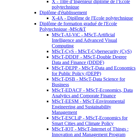
X - Titre d’Ingénieur diplômé de l’École
polytechnique
Diplôme d'établissement
X-4A - Diplôme de l'Ecole polytechnique
Diplôme de formation gradué de l'Ecole
Polytechnique -MSc&T
MScT-AI-ViC - MScT-Artificial
Intelligence and Advanced Visual
Computing
MScT-CyS - MScT-Cybersecurity (CyS)
MScT-DDDF - MScT-Double Degree
Data and Finance (DDDF)
MScT-DEPP - MScT-Data and Economics
for Public Policy (DEPP)
MScT-DSB - MScT-Data Science for
Business
MScT-EDACF - MScT-Economics, Data
Analytics and Corporate Finance
MScT-EESM - MScT-Environmental
Engineering and Sustainability
Management
MScT-ESCLiP - MScT-Economics for
Smart Cities and Climate Policy
MScT-IOT - MScT-Internet of Things :
Innovation and Management Program