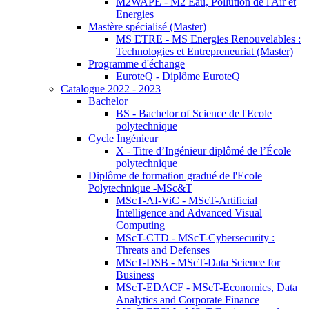
M2WAPE - M2 Eau, Pollution de l'Air et
Energies
Mastère spécialisé (Master)
MS ETRE - MS Energies Renouvelables :
Technologies et Entrepreneuriat (Master)
Programme d'échange
EuroteQ - Diplôme EuroteQ
Catalogue 2022 - 2023
Bachelor
BS - Bachelor of Science de l'Ecole
polytechnique
Cycle Ingénieur
X - Titre d’Ingénieur diplômé de l’École
polytechnique
Diplôme de formation gradué de l'Ecole
Polytechnique -MSc&T
MScT-AI-ViC - MScT-Artificial
Intelligence and Advanced Visual
Computing
MScT-CTD - MScT-Cybersecurity :
Threats and Defenses
MScT-DSB - MScT-Data Science for
Business
MScT-EDACF - MScT-Economics, Data
Analytics and Corporate Finance