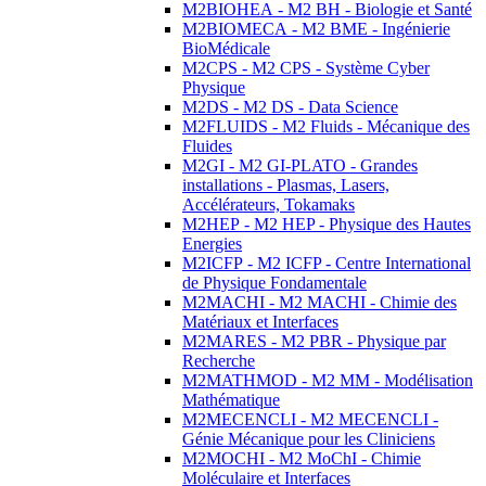
M2BIOHEA - M2 BH - Biologie et Santé
M2BIOMECA - M2 BME - Ingénierie
BioMédicale
M2CPS - M2 CPS - Système Cyber
Physique
M2DS - M2 DS - Data Science
M2FLUIDS - M2 Fluids - Mécanique des
Fluides
M2GI - M2 GI-PLATO - Grandes
installations - Plasmas, Lasers,
Accélérateurs, Tokamaks
M2HEP - M2 HEP - Physique des Hautes
Energies
M2ICFP - M2 ICFP - Centre International
de Physique Fondamentale
M2MACHI - M2 MACHI - Chimie des
Matériaux et Interfaces
M2MARES - M2 PBR - Physique par
Recherche
M2MATHMOD - M2 MM - Modélisation
Mathématique
M2MECENCLI - M2 MECENCLI -
Génie Mécanique pour les Cliniciens
M2MOCHI - M2 MoChI - Chimie
Moléculaire et Interfaces