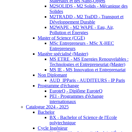
Matériaux et des Nano-Objets
M2SOLIDS - M2 Solids - Mécanique des
Solides
M2TRADD - M2 TraDD - Transport et
Développement Durable
M2WAPE - M2 WAPE - Eau, Air,
Pollution et Énergies
Master of Science (CGE)
MSc Entrepreneurs - MSc X-HEC
Entrepreneurs
Mastère spécialisé (Master)
MS ETRE - MS Energies Renouvelables :
Technologies et Entrepreneuriat (Master)
MS IE - MS Innovation et Entreprenariat
Non Diplomant
AUD_IPParis - AUDITEURS - IP Paris
Programme d'échange
EuroteQ - Diplôme EuroteQ
PEI - Programmes d'échange
internationaux
Catalogue 2024 - 2025
Bachelor
BX - Bachelor of Science de l'Ecole
polytechnique
Cycle Ingénieur