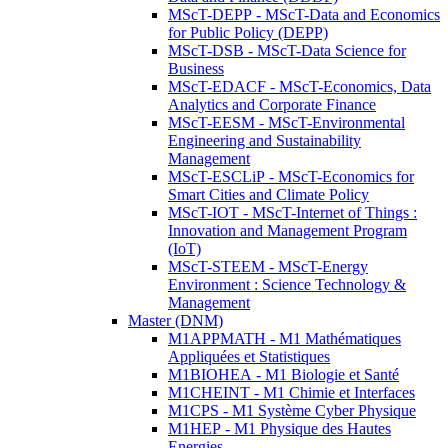
MScT-DEPP - MScT-Data and Economics
for Public Policy (DEPP)
MScT-DSB - MScT-Data Science for
Business
MScT-EDACF - MScT-Economics, Data
Analytics and Corporate Finance
MScT-EESM - MScT-Environmental
Engineering and Sustainability
Management
MScT-ESCLiP - MScT-Economics for
Smart Cities and Climate Policy
MScT-IOT - MScT-Internet of Things :
Innovation and Management Program
(IoT)
MScT-STEEM - MScT-Energy
Environment : Science Technology &
Management
Master (DNM)
M1APPMATH - M1 Mathématiques
Appliquées et Statistiques
M1BIOHEA - M1 Biologie et Santé
M1CHEINT - M1 Chimie et Interfaces
M1CPS - M1 Système Cyber Physique
M1HEP - M1 Physique des Hautes
Energies