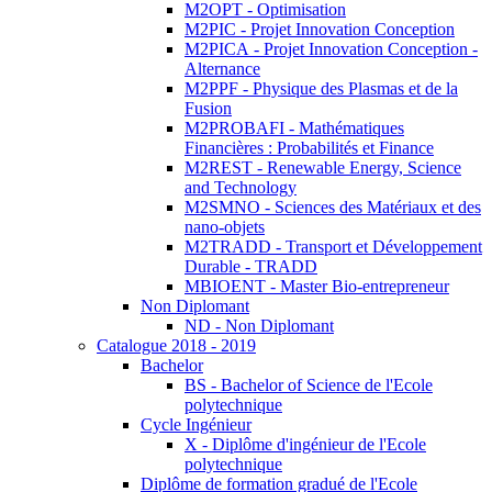
M2OPT - Optimisation
M2PIC - Projet Innovation Conception
M2PICA - Projet Innovation Conception -
Alternance
M2PPF - Physique des Plasmas et de la
Fusion
M2PROBAFI - Mathématiques
Financières : Probabilités et Finance
M2REST - Renewable Energy, Science
and Technology
M2SMNO - Sciences des Matériaux et des
nano-objets
M2TRADD - Transport et Développement
Durable - TRADD
MBIOENT - Master Bio-entrepreneur
Non Diplomant
ND - Non Diplomant
Catalogue 2018 - 2019
Bachelor
BS - Bachelor of Science de l'Ecole
polytechnique
Cycle Ingénieur
X - Diplôme d'ingénieur de l'Ecole
polytechnique
Diplôme de formation gradué de l'Ecole