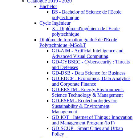
Catalogue 2019 - 2020
Bachelor
BS - Bachelor of Science de l'Ecole
polytechnique
Cycle Ingénieur
X - Diplôme d'ingénieur de l'Ecole
polytechnique
Diplôme de formation gradué de l'Ecole
Polytechnique -MSc&T
GD-AIM - Artificial Intelligence and
Advanced Visual Computing
GD-CYBSEC - Cybersecurity : Threats
and Defenses
GD-DSB - Data Science for Business
GD-EDCF - Economics, Data Analytics
and Corporate Finance
GD-EESTM - Energy Environment :
Science Technology & Management
GD-ESEM - Ecotechnologies for
Sustainability & Environment
Management
GD-IOT - Internet of Things : Innovation
and Management Program (IoT)
GD-SCUP - Smart Cities and Urban
Policy