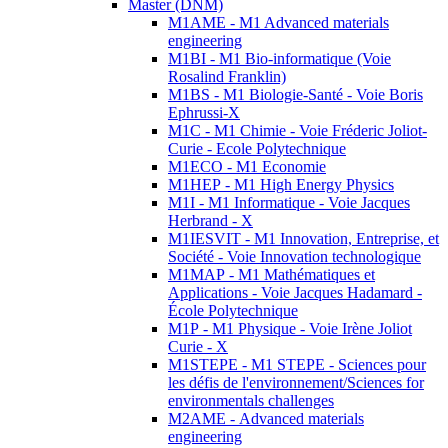
Master (DNM)
M1AME - M1 Advanced materials
engineering
M1BI - M1 Bio-informatique (Voie
Rosalind Franklin)
M1BS - M1 Biologie-Santé - Voie Boris
Ephrussi-X
M1C - M1 Chimie - Voie Fréderic Joliot-
Curie - Ecole Polytechnique
M1ECO - M1 Economie
M1HEP - M1 High Energy Physics
M1I - M1 Informatique - Voie Jacques
Herbrand - X
M1IESVIT - M1 Innovation, Entreprise, et
Société - Voie Innovation technologique
M1MAP - M1 Mathématiques et
Applications - Voie Jacques Hadamard -
École Polytechnique
M1P - M1 Physique - Voie Irène Joliot
Curie - X
M1STEPE - M1 STEPE - Sciences pour
les défis de l'environnement/Sciences for
environmentals challenges
M2AME - Advanced materials
engineering