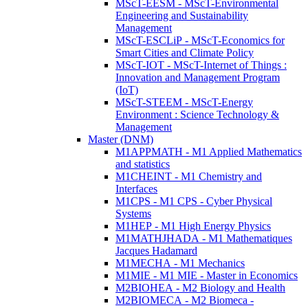
MScT-EESM - MScT-Environmental
Engineering and Sustainability
Management
MScT-ESCLiP - MScT-Economics for
Smart Cities and Climate Policy
MScT-IOT - MScT-Internet of Things :
Innovation and Management Program
(IoT)
MScT-STEEM - MScT-Energy
Environment : Science Technology &
Management
Master (DNM)
M1APPMATH - M1 Applied Mathematics
and statistics
M1CHEINT - M1 Chemistry and
Interfaces
M1CPS - M1 CPS - Cyber Physical
Systems
M1HEP - M1 High Energy Physics
M1MATHJHADA - M1 Mathematiques
Jacques Hadamard
M1MECHA - M1 Mechanics
M1MIE - M1 MIE - Master in Economics
M2BIOHEA - M2 Biology and Health
M2BIOMECA - M2 Biomeca -