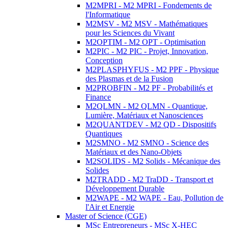
M2MPRI - M2 MPRI - Fondements de
l'Informatique
M2MSV - M2 MSV - Mathématiques
pour les Sciences du Vivant
M2OPTIM - M2 OPT - Optimisation
M2PIC - M2 PIC - Projet, Innovation,
Conception
M2PLASPHYFUS - M2 PPF - Physique
des Plasmas et de la Fusion
M2PROBFIN - M2 PF - Probabilités et
Finance
M2QLMN - M2 QLMN - Quantique,
Lumière, Matériaux et Nanosciences
M2QUANTDEV - M2 QD - Dispositifs
Quantiques
M2SMNO - M2 SMNO - Science des
Matériaux et des Nano-Objets
M2SOLIDS - M2 Solids - Mécanique des
Solides
M2TRADD - M2 TraDD - Transport et
Développement Durable
M2WAPE - M2 WAPE - Eau, Pollution de
l'Air et Energie
Master of Science (CGE)
MSc Entrepreneurs - MSc X-HEC