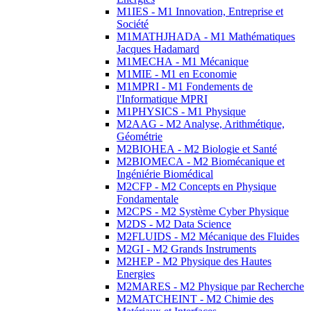
M1IES - M1 Innovation, Entreprise et
Société
M1MATHJHADA - M1 Mathématiques
Jacques Hadamard
M1MECHA - M1 Mécanique
M1MIE - M1 en Economie
M1MPRI - M1 Fondements de
l'Informatique MPRI
M1PHYSICS - M1 Physique
M2AAG - M2 Analyse, Arithmétique,
Géométrie
M2BIOHEA - M2 Biologie et Santé
M2BIOMECA - M2 Biomécanique et
Ingéniérie Biomédical
M2CFP - M2 Concepts en Physique
Fondamentale
M2CPS - M2 Système Cyber Physique
M2DS - M2 Data Science
M2FLUIDS - M2 Mécanique des Fluides
M2GI - M2 Grands Instruments
M2HEP - M2 Physique des Hautes
Energies
M2MARES - M2 Physique par Recherche
M2MATCHEINT - M2 Chimie des