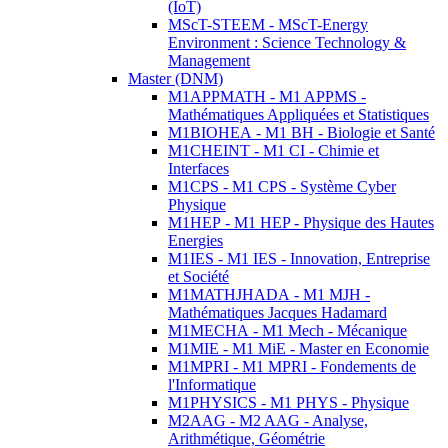
(IoT)
MScT-STEEM - MScT-Energy
Environment : Science Technology &
Management
Master (DNM)
M1APPMATH - M1 APPMS -
Mathématiques Appliquées et Statistiques
M1BIOHEA - M1 BH - Biologie et Santé
M1CHEINT - M1 CI - Chimie et
Interfaces
M1CPS - M1 CPS - Système Cyber
Physique
M1HEP - M1 HEP - Physique des Hautes
Energies
M1IES - M1 IES - Innovation, Entreprise
et Société
M1MATHJHADA - M1 MJH -
Mathématiques Jacques Hadamard
M1MECHA - M1 Mech - Mécanique
M1MIE - M1 MiE - Master en Economie
M1MPRI - M1 MPRI - Fondements de
l'Informatique
M1PHYSICS - M1 PHYS - Physique
M2AAG - M2 AAG - Analyse,
Arithmétique, Géométrie