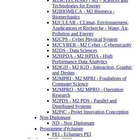
M1SCTECHNRJ - M1 - Sciences and
Technologies for Energy
M2BIOMECA - M2 Biomeca -
Biomechanics
M2CLEAR - CLimat, Environnement,
Applications et Recherche - Water, Air,
Pollution and Energy
M2CPS - Cyber Physical System
M2CYBER - M2 Cyber - Cybersecurity
M2DS - Data Sciences
M2HPDA - M2 HPDA - High
Performance Data Analytics
M2IGD - M2 IGD - Interaction, Graphic
and Design
M2MPRI - M2 MPRI - Foudations of
Computer Science
M2MPRO - M2 MPRO - Operation
Research
M2PDS - M2 PDS - Parallel and
Distributed Systems
M2PIC - Projet Innovation Conception
Non Diplomant
ND - Non Diplomant
Programme d'échange
PEI - Echanges PEI