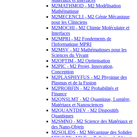
Matériaux et Interfaces
M2MATHMOD - M2 Modélisation
Mathématique
M2MECENCLI - M2 Génie Mécanique
pour les Cliniciens
M2MOCHI - M2 Chimie Moléculaire et
Interfaces
M2MPRI - M2 Fondements de
l'Informatique MPRI
M2MSV - M2 Mathématiques pour les
Sciences du Vivant
M2OPTIM - M2 Optimisation
M2PIC - M2 Projet, Innovation,
Conception
M2PLASPHYFUS - M2 Physique des
Plasmas et de la Fusion
M2PROBFIN - M2 Probabilités et
Finance
M2QNSLMT - M2 Quantique, Lumière,
Matériaux et Nanosciences
M2QUANTDEV - M2 Dispositifs
Quantiques
M2SMNO - M2 Science des Matériaux et
des Nano-Objets
M2SOLIDS - M2 Mécanique des Solides