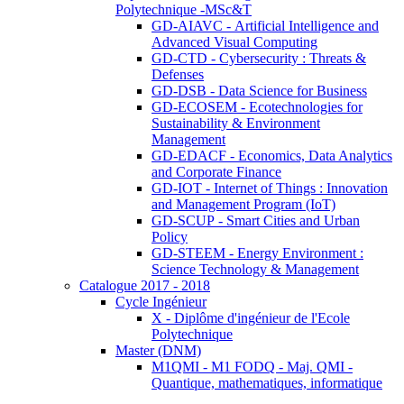
Polytechnique -MSc&T
GD-AIAVC - Artificial Intelligence and
Advanced Visual Computing
GD-CTD - Cybersecurity : Threats &
Defenses
GD-DSB - Data Science for Business
GD-ECOSEM - Ecotechnologies for
Sustainability & Environment
Management
GD-EDACF - Economics, Data Analytics
and Corporate Finance
GD-IOT - Internet of Things : Innovation
and Management Program (IoT)
GD-SCUP - Smart Cities and Urban
Policy
GD-STEEM - Energy Environment :
Science Technology & Management
Catalogue 2017 - 2018
Cycle Ingénieur
X - Diplôme d'ingénieur de l'Ecole
Polytechnique
Master (DNM)
M1QMI - M1 FODQ - Maj. QMI -
Quantique, mathematiques, informatique