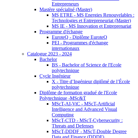
Entrepreneurs
Mastère spécialisé (Master)
MS ETRE - MS Energies Renouvelables :
Technologies et Entrepreneuriat (Master)
MS IE - MS Innovation et Entreprenariat
Programme d'échange
EuroteQ - Diplôme EuroteQ
PEI - Programmes d'échange
internationaux
Catalogue 2023 - 2024
Bachelor
BS - Bachelor of Science de l'Ecole
polytechnique
Cycle Ingénieur
X - Titre d’Ingénieur diplômé de l’École
polytechnique
Diplôme de formation gradué de l'Ecole
Polytechnique -MSc&T
MScT-AI-ViC - MScT-Artificial
Intelligence and Advanced Visual
Computing
MScT-CTD - MScT-Cybersecurity :
Threats and Defenses
MScT-DDDF - MScT-Double Degree
Data and Finance (DDDF)