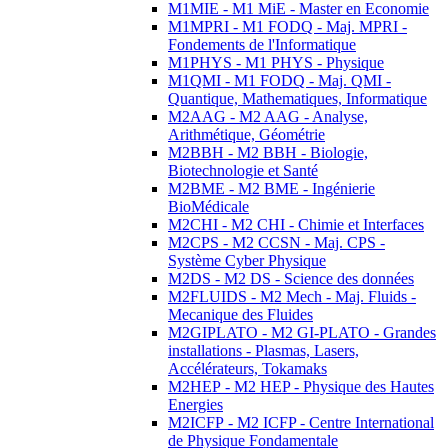
M1MIE - M1 MiE - Master en Economie
M1MPRI - M1 FODQ - Maj. MPRI -
Fondements de l'Informatique
M1PHYS - M1 PHYS - Physique
M1QMI - M1 FODQ - Maj. QMI -
Quantique, Mathematiques, Informatique
M2AAG - M2 AAG - Analyse,
Arithmétique, Géométrie
M2BBH - M2 BBH - Biologie,
Biotechnologie et Santé
M2BME - M2 BME - Ingénierie
BioMédicale
M2CHI - M2 CHI - Chimie et Interfaces
M2CPS - M2 CCSN - Maj. CPS -
Système Cyber Physique
M2DS - M2 DS - Science des données
M2FLUIDS - M2 Mech - Maj. Fluids -
Mecanique des Fluides
M2GIPLATO - M2 GI-PLATO - Grandes
installations - Plasmas, Lasers,
Accélérateurs, Tokamaks
M2HEP - M2 HEP - Physique des Hautes
Energies
M2ICFP - M2 ICFP - Centre International
de Physique Fondamentale