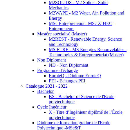
M2SOLIDS - M2 Solids - Solid
Mechanics
M2WAPE - M2 Water, Air, Pollution and
Energy
MSc Entrepreneurs - MSc X-HEC
Entrepreneurs
Mastère spécialisé (Master)
M2REST - Renewable Energy, Science
and Technology
MS ETRE - MS Energies Renouvelables :
Technologies & Entrepreneuriat (Master)
Non Diplomant
ND - Non Diplomant
Programme d'échange
EuroteQ - Diplôme EuroteQ
PEI - Echanges PEI
Catalogue 2021 - 2022
Bachelor
BS - Bachelor of Science de l'Ecole
polytechnique
Cycle Ingénieur
X - Titre d’Ingénieur diplômé de l’École
polytechnique
Diplôme de formation gradué de l'Ecole
Polytechnique -MSc&T