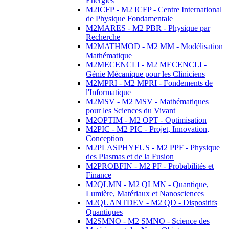
Energies
M2ICFP - M2 ICFP - Centre International
de Physique Fondamentale
M2MARES - M2 PBR - Physique par
Recherche
M2MATHMOD - M2 MM - Modélisation
Mathématique
M2MECENCLI - M2 MECENCLI -
Génie Mécanique pour les Cliniciens
M2MPRI - M2 MPRI - Fondements de
l'Informatique
M2MSV - M2 MSV - Mathématiques
pour les Sciences du Vivant
M2OPTIM - M2 OPT - Optimisation
M2PIC - M2 PIC - Projet, Innovation,
Conception
M2PLASPHYFUS - M2 PPF - Physique
des Plasmas et de la Fusion
M2PROBFIN - M2 PF - Probabilités et
Finance
M2QLMN - M2 QLMN - Quantique,
Lumière, Matériaux et Nanosciences
M2QUANTDEV - M2 QD - Dispositifs
Quantiques
M2SMNO - M2 SMNO - Science des