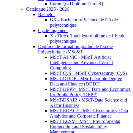
EuroteQ - Diplôme EuroteQ
Catalogue 2025 - 2026
Bachelor
BX - Bachelor of Science de l'Ecole
polytechnique
Cycle Ingénieur
X - Titre d’Ingénieur diplômé de l’École
polytechnique
Diplôme de formation gradué de l'Ecole
Polytechnique -MSc&T
MScT-AI-ViC - MScT-Artificial
Intelligence and Advanced Visual
Computing
MScT-CyS - MScT-Cybersecurity (CyS)
MScT-DDDF - MScT-Double Degree
Data and Finance (DDDF)
MScT-DEPP - MScT-Data and Economics
for Public Policy (DEPP)
MScT-DSAIB - MScT-Data Science and
AI for Business
MScT-EDACF - MScT-Economics, Data
Analytics and Corporate Finance
MScT-EESM - MScT-Environmental
Engineering and Sustainability
Management