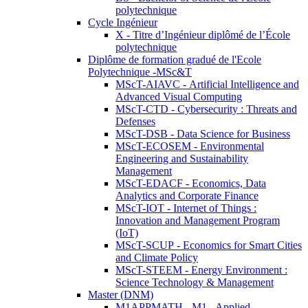
polytechnique
Cycle Ingénieur
X - Titre d’Ingénieur diplômé de l’École
polytechnique
Diplôme de formation gradué de l'Ecole
Polytechnique -MSc&T
MScT-AIAVC - Artificial Intelligence and
Advanced Visual Computing
MScT-CTD - Cybersecurity : Threats and
Defenses
MScT-DSB - Data Science for Business
MScT-ECOSEM - Environmental
Engineering and Sustainability
Management
MScT-EDACF - Economics, Data
Analytics and Corporate Finance
MScT-IOT - Internet of Things :
Innovation and Management Program
(IoT)
MScT-SCUP - Economics for Smart Cities
and Climate Policy
MScT-STEEM - Energy Environment :
Science Technology & Management
Master (DNM)
M1APPMATH - M1 - Applied