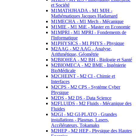
et Société
M1MATHJHADA - M1 MJH -
Mathématiques Jacques Hadamard
M1MECHA - M1 Mech - Mécanique
M1MIE - M1 MiE - Master en Economie
M1MPRI - M1 MPRI - Fondements de
l'Informatique
M1PHYSICS - M1 PHYS - Physique
M2AAG - M2 AAG - Analyse,
Arithmétique, Géométrie
M2BIOHEA - M2 BH - Biologie et Santé
M2BIOMECA - M2 BME - Ingénierie
BioMédicale
M2CHEINT - M2 CI - Chimie et
Interfaces
M2CPS - M2 CPS - Système Cyber
Physique
M2DS - M2 DS - Data Science
M2FLUIDS - M2 Fluids - Mécanique des
Fluides
M2GI - M2 GI-PLATO - Grandes
installations - Plasmas, Lasers,
Accélérateurs, Tokamaks
M2HEP - M2 HEP - Physique des Hautes