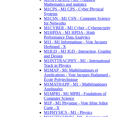
Mathematics and statistics
M1CPS - M1 CPS - Cyber Physical
Systems
M1CSN - M1 CSN - Computer Science
for Networks
M1CYBER - M1 Cyber - Cybersecurity
M1HPDA - M1 HPDA - High
Performance Data Analytics
M1I - M1 Informatique - Voie Jacques
Herbrand - X
M1IGD - M1 IGD - Interaction, Graphic
and Design
M1INTTRACPHY - M1 - International
Track in Physics
M1MAP - M1 Mathématiques et
Applications - Voie Jacques Hadamard -
École Polytechnique
M1MATHAPP - M1 - Mathématiques
Appliquées
M1MPRI - M1 MPRI - Foudations of
Computer Science
M1P - M1 Physique - Voie Irène Joliot
Curie - X
M1PHYSICS - M1 - Physics