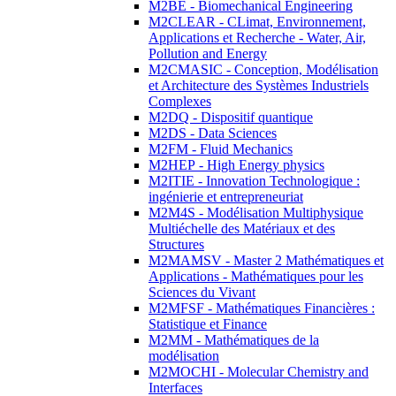
M2BE - Biomechanical Engineering
M2CLEAR - CLimat, Environnement,
Applications et Recherche - Water, Air,
Pollution and Energy
M2CMASIC - Conception, Modélisation
et Architecture des Systèmes Industriels
Complexes
M2DQ - Dispositif quantique
M2DS - Data Sciences
M2FM - Fluid Mechanics
M2HEP - High Energy physics
M2ITIE - Innovation Technologique :
ingénierie et entrepreneuriat
M2M4S - Modélisation Multiphysique
Multiéchelle des Matériaux et des
Structures
M2MAMSV - Master 2 Mathématiques et
Applications - Mathématiques pour les
Sciences du Vivant
M2MFSF - Mathématiques Financières :
Statistique et Finance
M2MM - Mathématiques de la
modélisation
M2MOCHI - Molecular Chemistry and
Interfaces