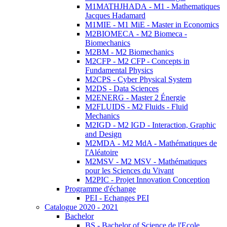
M1MATHJHADA - M1 - Mathematiques
Jacques Hadamard
M1MIE - M1 MiE - Master in Economics
M2BIOMECA - M2 Biomeca -
Biomechanics
M2BM - M2 Biomechanics
M2CFP - M2 CFP - Concepts in
Fundamental Physics
M2CPS - Cyber Physical System
M2DS - Data Sciences
M2ENERG - Master 2 Énergie
M2FLUIDS - M2 Fluids - Fluid
Mechanics
M2IGD - M2 IGD - Interaction, Graphic
and Design
M2MDA - M2 MdA - Mathématiques de
l'Aléatoire
M2MSV - M2 MSV - Mathématiques
pour les Sciences du Vivant
M2PIC - Projet Innovation Conception
Programme d'échange
PEI - Echanges PEI
Catalogue 2020 - 2021
Bachelor
BS - Bachelor of Science de l'Ecole