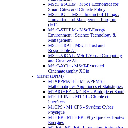
MScT-ESCLiP - MScT-Economics for
Smart Cities and Climate Policy
MScT-IOT - MScT-Internet of Things :
Innovation and Management Program
(IoT)
MScT-STEEM - MScT-Energy
Environment : Science Technology &
Management
MScT-TRAI - MScT-Trust and
Responsible AI
MScT-ViCAI - MScT-Visual Computing
and Creative AI
MScT-XCin - MScT-Extended
Cinematography XCin
Master (DNM)
M1APPMATH - M1 APPMS -
Mathématiques Appliquées et Statistiques
M1BIOHEA - M1 BH - Biologie et Santé
M1CHEINT - M1 CI - Chimie et
Interfaces
M1CPS - M1 CPS - Système Cyber
Physique
M1HEP - M1 HEP - Physique des Hautes
Energies
M1IES - M1 IES - Innovation, Entreprise