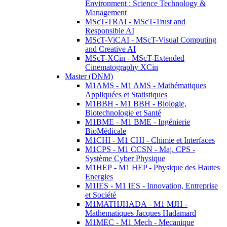
Environment : Science Technology &
Management
MScT-TRAI - MScT-Trust and
Responsible AI
MScT-ViCAI - MScT-Visual Computing
and Creative AI
MScT-XCin - MScT-Extended
Cinematography XCin
Master (DNM)
M1AMS - M1 AMS - Mathématiques
Appliquées et Statistiques
M1BBH - M1 BBH - Biologie,
Biotechnologie et Santé
M1BME - M1 BME - Ingénierie
BioMédicale
M1CHI - M1 CHI - Chimie et Interfaces
M1CPS - M1 CCSN - Maj. CPS -
Système Cyber Physique
M1HEP - M1 HEP - Physique des Hautes
Energies
M1IES - M1 IES - Innovation, Entreprise
et Société
M1MATHJHADA - M1 MJH -
Mathematiques Jacques Hadamard
M1MEC - M1 Mech - Mecanique