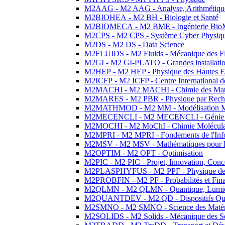
M2AAG - M2 AAG - Analyse, Arithmétique
M2BIOHEA - M2 BH - Biologie et Santé
M2BIOMECA - M2 BME - Ingénierie BioM
M2CPS - M2 CPS - Système Cyber Physiq
M2DS - M2 DS - Data Science
M2FLUIDS - M2 Fluids - Mécanique des Fl
M2GI - M2 GI-PLATO - Grandes installation
M2HEP - M2 HEP - Physique des Hautes E
M2ICFP - M2 ICFP - Centre International 
M2MACHI - M2 MACHI - Chimie des Matéri
M2MARES - M2 PBR - Physique par Rech
M2MATHMOD - M2 MM - Modélisation M
M2MECENCLI - M2 MECENCLI - Génie Méc
M2MOCHI - M2 MoChI - Chimie Moléculaire
M2MPRI - M2 MPRI - Fondements de l'Inf
M2MSV - M2 MSV - Mathématiques pour le
M2OPTIM - M2 OPT - Optimisation
M2PIC - M2 PIC - Projet, Innovation, Conc
M2PLASPHYFUS - M2 PPF - Physique des P
M2PROBFIN - M2 PF - Probabilités et Fin
M2QLMN - M2 QLMN - Quantique, Lumière
M2QUANTDEV - M2 QD - Dispositifs Qua
M2SMNO - M2 SMNO - Science des Matéri
M2SOLIDS - M2 Solids - Mécanique des So