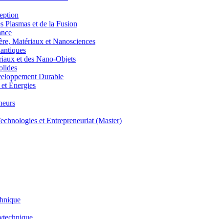
eption
lasmas et de la Fusion
ance
, Matériaux et Nanosciences
ntiques
aux et des Nano-Objets
lides
eloppement Durable
et Énergies
neurs
hnologies et Entrepreneuriat (Master)
chnique
lytechnique