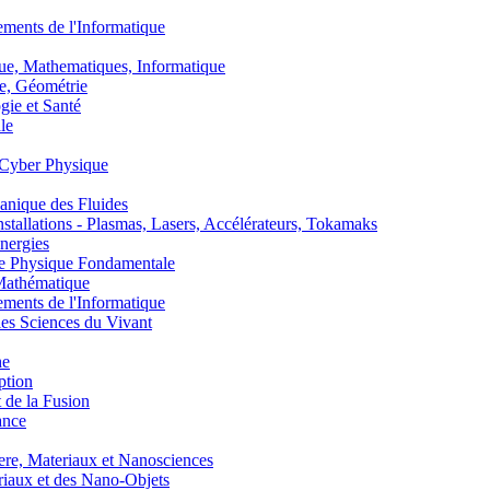
nts de l'Informatique
, Mathematiques, Informatique
, Géométrie
ie et Santé
le
Cyber Physique
nique des Fluides
lations - Plasmas, Lasers, Accélérateurs, Tokamaks
nergies
de Physique Fondamentale
athématique
nts de l'Informatique
s Sciences du Vivant
he
ption
 de la Fusion
ance
, Materiaux et Nanosciences
aux et des Nano-Objets