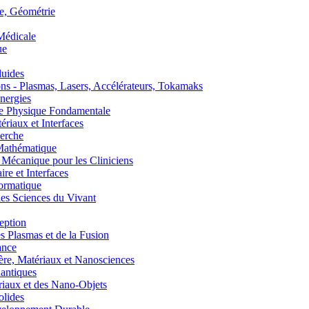
, Géométrie
édicale
ue
uides
s - Plasmas, Lasers, Accélérateurs, Tokamaks
nergies
de Physique Fondamentale
aux et Interfaces
erche
athématique
anique pour les Cliniciens
 et Interfaces
ormatique
s Sciences du Vivant
eption
lasmas et de la Fusion
ance
, Matériaux et Nanosciences
ntiques
aux et des Nano-Objets
lides