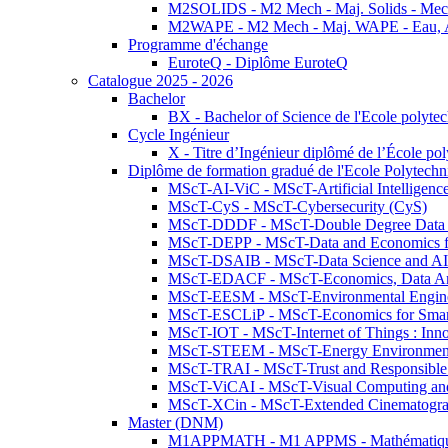
M2SOLIDS - M2 Mech - Maj. Solids - Meca
M2WAPE - M2 Mech - Maj. WAPE - Eau, Air
Programme d'échange
EuroteQ - Diplôme EuroteQ
Catalogue 2025 - 2026
Bachelor
BX - Bachelor of Science de l'Ecole polyte
Cycle Ingénieur
X - Titre d’Ingénieur diplômé de l’École po
Diplôme de formation gradué de l'Ecole Polytec
MScT-AI-ViC - MScT-Artificial Intelligen
MScT-CyS - MScT-Cybersecurity (CyS)
MScT-DDDF - MScT-Double Degree Data 
MScT-DEPP - MScT-Data and Economics fo
MScT-DSAIB - MScT-Data Science and AI 
MScT-EDACF - MScT-Economics, Data Anal
MScT-EESM - MScT-Environmental Enginee
MScT-ESCLiP - MScT-Economics for Smart 
MScT-IOT - MScT-Internet of Things : Inn
MScT-STEEM - MScT-Energy Environment 
MScT-TRAI - MScT-Trust and Responsible
MScT-ViCAI - MScT-Visual Computing and
MScT-XCin - MScT-Extended Cinematogr
Master (DNM)
M1APPMATH - M1 APPMS - Mathématiques A