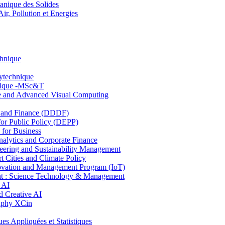
nique des Solides
, Pollution et Energies
chnique
lytechnique
hnique -MSc&T
ce and Advanced Visual Computing
and Finance (DDDF)
r Public Policy (DEPP)
for Business
ytics and Corporate Finance
ring and Sustainability Management
Cities and Climate Policy
ovation and Management Program (IoT)
: Science Technology & Management
 AI
 Creative AI
aphy XCin
ppliquées et Statistiques