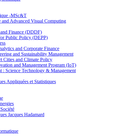
hnique -MSc&T
ce and Advanced Visual Computing
and Finance (DDDF)
r Public Policy (DEPP)
ess
ytics and Corporate Finance
ring and Sustainability Management
Cities and Climate Policy
ovation and Management Program (IoT)
: Science Technology & Management
ppliquées et Statistiques
ue
nergies
 Société
es Jacques Hadamard
ormatique