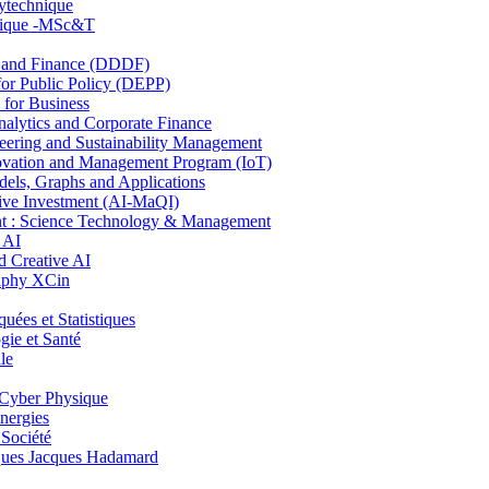
lytechnique
hnique -MSc&T
and Finance (DDDF)
r Public Policy (DEPP)
for Business
ytics and Corporate Finance
ring and Sustainability Management
ovation and Management Program (IoT)
ls, Graphs and Applications
ive Investment (AI-MaQI)
: Science Technology & Management
 AI
 Creative AI
aphy XCin
es et Statistiques
ie et Santé
le
Cyber Physique
nergies
 Société
es Jacques Hadamard