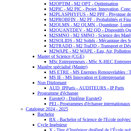
M2OPTIM - M2 OPT - Optimisation
M2PIC - M2 PIC - Projet, Innovation, Conc
M2PLASPHYFUS - M2 PPF - Physique des P
M2PROBFIN - M2 PF - Probabilités et Fin
M2QLMN - M2 QLMN - Quantique, Lumière
M2QUANTDEV - M2 QD - Dispositifs Qua
M2SMNO - M2 SMNO - Science des Matéri
M2SOLIDS - M2 Solids - Mécanique des So
M2TRADD - M2 TraDD - Transport et Dév
M2WAPE - M2 WAPE - Eau, Air, Pollution 
Master of Science (CGE)
MSc Entrepreneurs - MSc X-HEC Entrepre
Mastère spécialisé (Master)
MS ETRE - MS Energies Renouvelables : Tec
MS IE - MS Innovation et Entreprenariat
Non Diplomant
AUD_IPParis - AUDITEURS - IP Paris
Programme d'échange
EuroteQ - Diplôme EuroteQ
PEI - Programmes d'échange internationaux
Catalogue 2024 - 2025
Bachelor
BX - Bachelor of Science de l'Ecole polyte
Cycle Ingénieur
X - Titre d’Ingénieur diplômé de l’École po