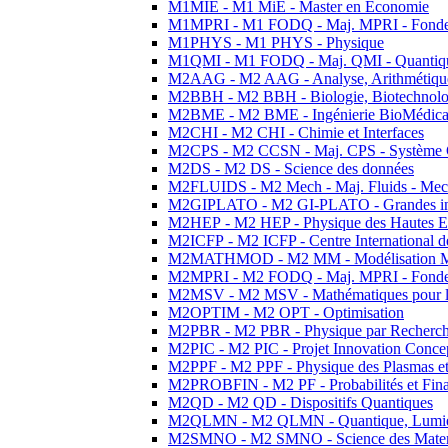
M1MIE - M1 MiE - Master en Economie
M1MPRI - M1 FODQ - Maj. MPRI - Fondeme
M1PHYS - M1 PHYS - Physique
M1QMI - M1 FODQ - Maj. QMI - Quantique
M2AAG - M2 AAG - Analyse, Arithmétique
M2BBH - M2 BBH - Biologie, Biotechnolog
M2BME - M2 BME - Ingénierie BioMédica
M2CHI - M2 CHI - Chimie et Interfaces
M2CPS - M2 CCSN - Maj. CPS - Système 
M2DS - M2 DS - Science des données
M2FLUIDS - M2 Mech - Maj. Fluids - Meca
M2GIPLATO - M2 GI-PLATO - Grandes instal
M2HEP - M2 HEP - Physique des Hautes E
M2ICFP - M2 ICFP - Centre International 
M2MATHMOD - M2 MM - Modélisation M
M2MPRI - M2 FODQ - Maj. MPRI - Fondeme
M2MSV - M2 MSV - Mathématiques pour le
M2OPTIM - M2 OPT - Optimisation
M2PBR - M2 PBR - Physique par Recherc
M2PIC - M2 PIC - Projet Innovation Conce
M2PPF - M2 PPF - Physique des Plasmas et
M2PROBFIN - M2 PF - Probabilités et Fin
M2QD - M2 QD - Dispositifs Quantiques
M2QLMN - M2 QLMN - Quantique, Lumiere
M2SMNO - M2 SMNO - Science des Materi