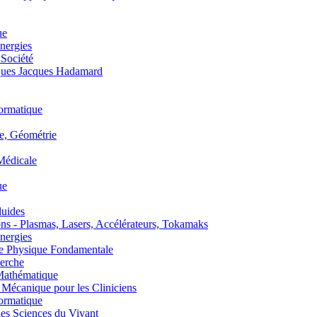
ue
nergies
 Société
es Jacques Hadamard
ormatique
, Géométrie
édicale
ue
uides
s - Plasmas, Lasers, Accélérateurs, Tokamaks
nergies
de Physique Fondamentale
erche
athématique
anique pour les Cliniciens
ormatique
s Sciences du Vivant