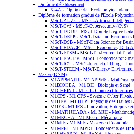
Diplôme d'établissement
X-4A - Diplôme de l'Ecole polytechnique
Diplôme de formation gradué de l'Ecole Polytec
MScT-AI-ViC - MScT-Artificial Intelligen
MScT-CyS - MScT-Cybersecurity (CyS)
MScT-DDDF - MScT-Double Degree Data 
MScT-DEPP - MScT-Data and Economics fo
MScT-DSB - MScT-Data Science for Busin
MScT-EDACF - MScT-Economics, Data Anal
MScT-EESM - MScT-Environmental Enginee
MScT-ESCLiP - MScT-Economics for Smart 
MScT-IOT - MScT-Internet of Things : Inn
MScT-STEEM - MScT-Energy Environment 
Master (DNM)
M1APPMATH - M1 APPMS - Mathématiques A
M1BIOHEA - M1 BH - Biologie et Santé
M1CHEINT - M1 CI - Chimie et Interfaces
M1CPS - M1 CPS - Système Cyber Physiq
M1HEP - M1 HEP - Physique des Hautes E
M1IES - M1 IES - Innovation, Entreprise et
M1MATHJHADA - M1 MJH - Mathématiqu
M1MECHA - M1 Mech - Mécanique
M1MIE - M1 MiE - Master en Economie
M1MPRI - M1 MPRI - Fondements de l'Inf
M1PHYSICS - M1 PHYS - Physique