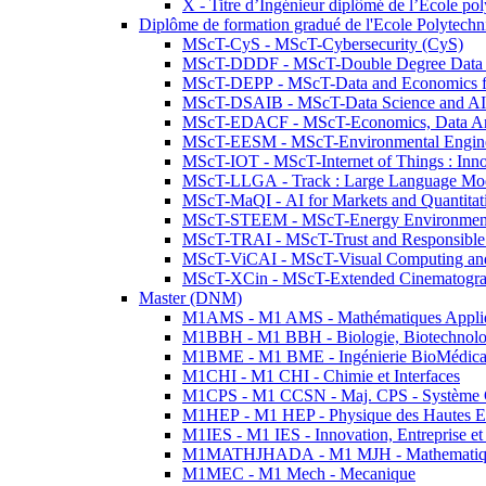
X - Titre d’Ingénieur diplômé de l’École po
Diplôme de formation gradué de l'Ecole Polytec
MScT-CyS - MScT-Cybersecurity (CyS)
MScT-DDDF - MScT-Double Degree Data 
MScT-DEPP - MScT-Data and Economics fo
MScT-DSAIB - MScT-Data Science and AI 
MScT-EDACF - MScT-Economics, Data Anal
MScT-EESM - MScT-Environmental Enginee
MScT-IOT - MScT-Internet of Things : Inn
MScT-LLGA - Track : Large Language Mode
MScT-MaQI - AI for Markets and Quantitat
MScT-STEEM - MScT-Energy Environment 
MScT-TRAI - MScT-Trust and Responsible
MScT-ViCAI - MScT-Visual Computing and
MScT-XCin - MScT-Extended Cinematogr
Master (DNM)
M1AMS - M1 AMS - Mathématiques Appliqué
M1BBH - M1 BBH - Biologie, Biotechnolog
M1BME - M1 BME - Ingénierie BioMédica
M1CHI - M1 CHI - Chimie et Interfaces
M1CPS - M1 CCSN - Maj. CPS - Système 
M1HEP - M1 HEP - Physique des Hautes E
M1IES - M1 IES - Innovation, Entreprise et
M1MATHJHADA - M1 MJH - Mathematiqu
M1MEC - M1 Mech - Mecanique