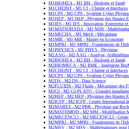
M1BIOHEA - M1 BH - Biologie et Santé
M1CHEINT - M1 CI - Chimie et Interfaces
M1CPS - M1 CPS - Système Cyber Physiq
M1HEP - M1 HEP - Physique des Hautes E
M1IES - M1 IES - Innovation, Entreprise et
M1MATHJHADA - M1 MJH - Mathématiqu
M1MECHA - M1 Mech - Mécanique
M1MIE - M1 MiE - Master en Economie
M1MPRI - M1 MPRI - Fondements de l'Inf
M1PHYSICS - M1 PHYS - Physique
M2AAG - M2 AAG - Analyse, Arithmétique
M2BIOHEA - M2 BH - Biologie et Santé
M2BIOMECA - M2 BME - Ingénierie BioM
M2CHEINT - M2 CI - Chimie et Interfaces
M2CPS - M2 CPS - Système Cyber Physiq
M2DS - M2 DS - Data Science
M2FLUIDS - M2 Fluids - Mécanique des Fl
M2GI - M2 GI-PLATO - Grandes installation
M2HEP - M2 HEP - Physique des Hautes E
M2ICFP - M2 ICFP - Centre International 
M2MARES - M2 PBR - Physique par Rech
M2MATHMOD - M2 MM - Modélisation M
M2MECENCLI - M2 MECENCLI - Génie Méc
M2MPRI - M2 MPRI - Fondements de l'Inf
M2MSV - M2 MSV - Mathématiques pour le