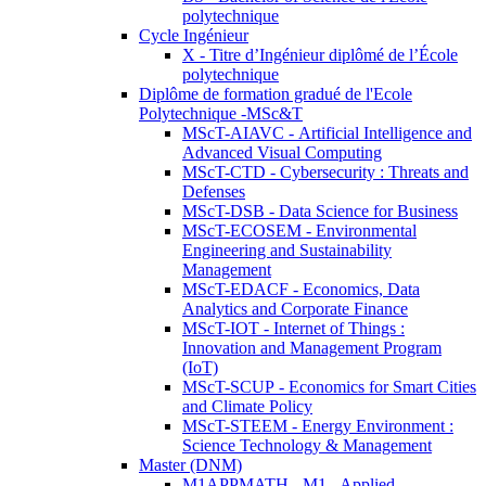
polytechnique
Cycle Ingénieur
X - Titre d’Ingénieur diplômé de l’École
polytechnique
Diplôme de formation gradué de l'Ecole
Polytechnique -MSc&T
MScT-AIAVC - Artificial Intelligence and
Advanced Visual Computing
MScT-CTD - Cybersecurity : Threats and
Defenses
MScT-DSB - Data Science for Business
MScT-ECOSEM - Environmental
Engineering and Sustainability
Management
MScT-EDACF - Economics, Data
Analytics and Corporate Finance
MScT-IOT - Internet of Things :
Innovation and Management Program
(IoT)
MScT-SCUP - Economics for Smart Cities
and Climate Policy
MScT-STEEM - Energy Environment :
Science Technology & Management
Master (DNM)
M1APPMATH - M1 - Applied