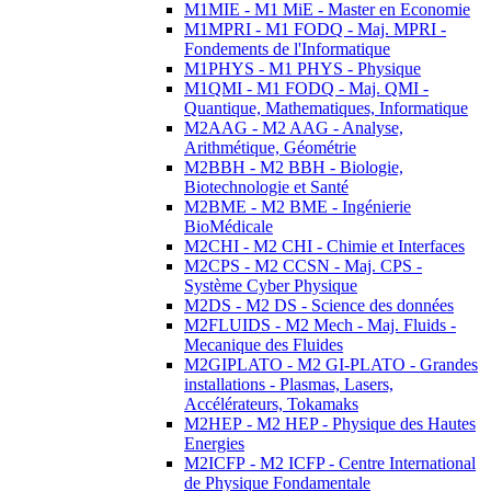
M1MIE - M1 MiE - Master en Economie
M1MPRI - M1 FODQ - Maj. MPRI -
Fondements de l'Informatique
M1PHYS - M1 PHYS - Physique
M1QMI - M1 FODQ - Maj. QMI -
Quantique, Mathematiques, Informatique
M2AAG - M2 AAG - Analyse,
Arithmétique, Géométrie
M2BBH - M2 BBH - Biologie,
Biotechnologie et Santé
M2BME - M2 BME - Ingénierie
BioMédicale
M2CHI - M2 CHI - Chimie et Interfaces
M2CPS - M2 CCSN - Maj. CPS -
Système Cyber Physique
M2DS - M2 DS - Science des données
M2FLUIDS - M2 Mech - Maj. Fluids -
Mecanique des Fluides
M2GIPLATO - M2 GI-PLATO - Grandes
installations - Plasmas, Lasers,
Accélérateurs, Tokamaks
M2HEP - M2 HEP - Physique des Hautes
Energies
M2ICFP - M2 ICFP - Centre International
de Physique Fondamentale