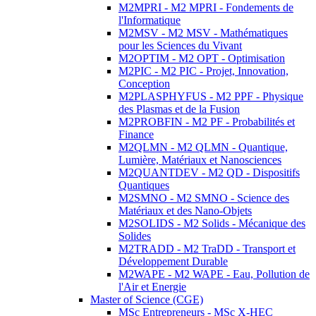
M2MPRI - M2 MPRI - Fondements de
l'Informatique
M2MSV - M2 MSV - Mathématiques
pour les Sciences du Vivant
M2OPTIM - M2 OPT - Optimisation
M2PIC - M2 PIC - Projet, Innovation,
Conception
M2PLASPHYFUS - M2 PPF - Physique
des Plasmas et de la Fusion
M2PROBFIN - M2 PF - Probabilités et
Finance
M2QLMN - M2 QLMN - Quantique,
Lumière, Matériaux et Nanosciences
M2QUANTDEV - M2 QD - Dispositifs
Quantiques
M2SMNO - M2 SMNO - Science des
Matériaux et des Nano-Objets
M2SOLIDS - M2 Solids - Mécanique des
Solides
M2TRADD - M2 TraDD - Transport et
Développement Durable
M2WAPE - M2 WAPE - Eau, Pollution de
l'Air et Energie
Master of Science (CGE)
MSc Entrepreneurs - MSc X-HEC