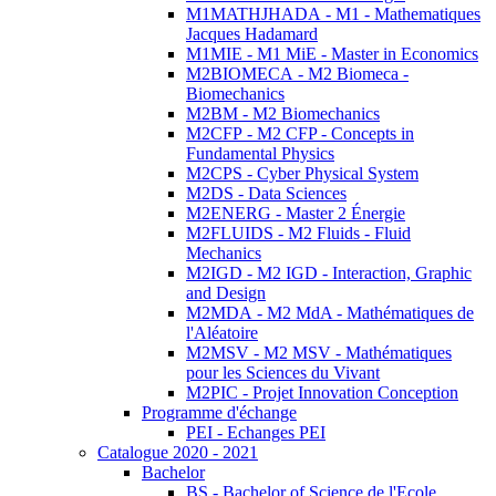
M1MATHJHADA - M1 - Mathematiques
Jacques Hadamard
M1MIE - M1 MiE - Master in Economics
M2BIOMECA - M2 Biomeca -
Biomechanics
M2BM - M2 Biomechanics
M2CFP - M2 CFP - Concepts in
Fundamental Physics
M2CPS - Cyber Physical System
M2DS - Data Sciences
M2ENERG - Master 2 Énergie
M2FLUIDS - M2 Fluids - Fluid
Mechanics
M2IGD - M2 IGD - Interaction, Graphic
and Design
M2MDA - M2 MdA - Mathématiques de
l'Aléatoire
M2MSV - M2 MSV - Mathématiques
pour les Sciences du Vivant
M2PIC - Projet Innovation Conception
Programme d'échange
PEI - Echanges PEI
Catalogue 2020 - 2021
Bachelor
BS - Bachelor of Science de l'Ecole