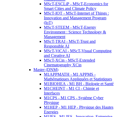
MScT-ESCLiP - MScT-Economics for
Smart Cities and Climate Policy
MScT-IOT - MScT-Internet of Things :
Innovation and Management Program
(IoT)
MScT-STEEM - MScT-Energy
Environment : Science Technology &
Management
MScT-TRAI - MScT-Trust and
Responsible AI
MScT-ViCAI - MScT-Visual Computing
and Creative AI
MScT-XCin - MScT-Extended
Cinematography XCin
Master (DNM)
M1APPMATH - M1 APPMS -
Mathématiques Appliquées et Statistiques
M1BIOHEA - M1 BH - Biologie et Santé
M1CHEINT - M1 CI - Chimie et
Interfaces
M1CPS - M1 CPS - Système Cyber
Physique
M1HEP - M1 HEP - Physique des Hautes
Energies
M1IES - M1 IES - Innovation, Entreprise