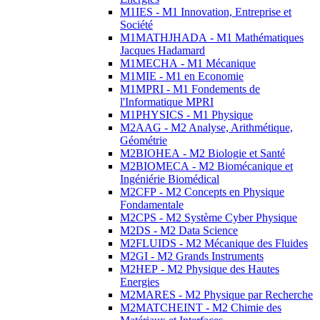
M1IES - M1 Innovation, Entreprise et
Société
M1MATHJHADA - M1 Mathématiques
Jacques Hadamard
M1MECHA - M1 Mécanique
M1MIE - M1 en Economie
M1MPRI - M1 Fondements de
l'Informatique MPRI
M1PHYSICS - M1 Physique
M2AAG - M2 Analyse, Arithmétique,
Géométrie
M2BIOHEA - M2 Biologie et Santé
M2BIOMECA - M2 Biomécanique et
Ingéniérie Biomédical
M2CFP - M2 Concepts en Physique
Fondamentale
M2CPS - M2 Système Cyber Physique
M2DS - M2 Data Science
M2FLUIDS - M2 Mécanique des Fluides
M2GI - M2 Grands Instruments
M2HEP - M2 Physique des Hautes
Energies
M2MARES - M2 Physique par Recherche
M2MATCHEINT - M2 Chimie des