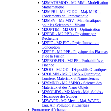
M2MATHMOD - M2 MM - Modélisation
Mathématique
M2MPRI - M2 FODQ - Maj. MPRI -
Fondements de l'Informatique
M2MSV - M2 MSV - Mathématiques
pour les Sciences du Vivant
M2OPTIM - M2 OPT - Optimisation
M2PBR - M2 PBR - Physique par
Recherche
M2PIC - M2 PIC - Projet Innovation
Conception
M2PPF - M2 PPF - Physique des Plasmas
et de la Fusion
M2PROBFIN - M2 PF - Probabilités et
Finance
M2QD - M2 QD - Dispositifs Quantiques
M2QLMN - M2 QLMN - Quantique,
Lumiere, Materiaux et Nanosciences
M2SMNO - M2 SMNO - Science des
Materiaux et des Nano-Objets
M2SOLIDS - M2 Mech - Maj. Solids -
Mecanique des Solides
M2WAPE - M2 Mech - Maj. WAPE -
Eau, Air, Pollution et Energies
Programme d'échange