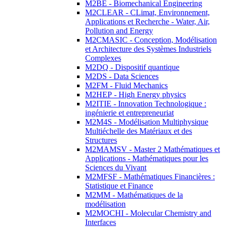
M2BE - Biomechanical Engineering
M2CLEAR - CLimat, Environnement,
Applications et Recherche - Water, Air,
Pollution and Energy
M2CMASIC - Conception, Modélisation
et Architecture des Systèmes Industriels
Complexes
M2DQ - Dispositif quantique
M2DS - Data Sciences
M2FM - Fluid Mechanics
M2HEP - High Energy physics
M2ITIE - Innovation Technologique :
ingénierie et entrepreneuriat
M2M4S - Modélisation Multiphysique
Multiéchelle des Matériaux et des
Structures
M2MAMSV - Master 2 Mathématiques et
Applications - Mathématiques pour les
Sciences du Vivant
M2MFSF - Mathématiques Financières :
Statistique et Finance
M2MM - Mathématiques de la
modélisation
M2MOCHI - Molecular Chemistry and
Interfaces