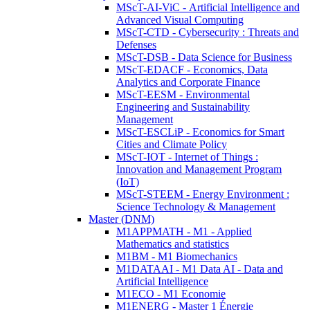
MScT-AI-ViC - Artificial Intelligence and
Advanced Visual Computing
MScT-CTD - Cybersecurity : Threats and
Defenses
MScT-DSB - Data Science for Business
MScT-EDACF - Economics, Data
Analytics and Corporate Finance
MScT-EESM - Environmental
Engineering and Sustainability
Management
MScT-ESCLiP - Economics for Smart
Cities and Climate Policy
MScT-IOT - Internet of Things :
Innovation and Management Program
(IoT)
MScT-STEEM - Energy Environment :
Science Technology & Management
Master (DNM)
M1APPMATH - M1 - Applied
Mathematics and statistics
M1BM - M1 Biomechanics
M1DATAAI - M1 Data AI - Data and
Artificial Intelligence
M1ECO - M1 Economie
M1ENERG - Master 1 Énergie