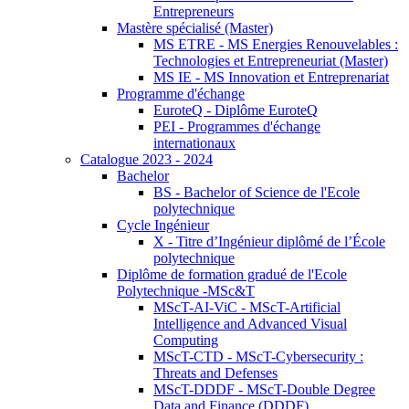
Entrepreneurs
Mastère spécialisé (Master)
MS ETRE - MS Energies Renouvelables :
Technologies et Entrepreneuriat (Master)
MS IE - MS Innovation et Entreprenariat
Programme d'échange
EuroteQ - Diplôme EuroteQ
PEI - Programmes d'échange
internationaux
Catalogue 2023 - 2024
Bachelor
BS - Bachelor of Science de l'Ecole
polytechnique
Cycle Ingénieur
X - Titre d’Ingénieur diplômé de l’École
polytechnique
Diplôme de formation gradué de l'Ecole
Polytechnique -MSc&T
MScT-AI-ViC - MScT-Artificial
Intelligence and Advanced Visual
Computing
MScT-CTD - MScT-Cybersecurity :
Threats and Defenses
MScT-DDDF - MScT-Double Degree
Data and Finance (DDDF)