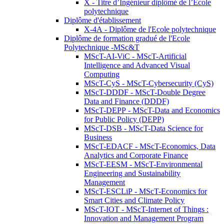
X - Titre d’Ingénieur diplômé de l’École
polytechnique
Diplôme d'établissement
X-4A - Diplôme de l'Ecole polytechnique
Diplôme de formation gradué de l'Ecole
Polytechnique -MSc&T
MScT-AI-ViC - MScT-Artificial
Intelligence and Advanced Visual
Computing
MScT-CyS - MScT-Cybersecurity (CyS)
MScT-DDDF - MScT-Double Degree
Data and Finance (DDDF)
MScT-DEPP - MScT-Data and Economics
for Public Policy (DEPP)
MScT-DSB - MScT-Data Science for
Business
MScT-EDACF - MScT-Economics, Data
Analytics and Corporate Finance
MScT-EESM - MScT-Environmental
Engineering and Sustainability
Management
MScT-ESCLiP - MScT-Economics for
Smart Cities and Climate Policy
MScT-IOT - MScT-Internet of Things :
Innovation and Management Program