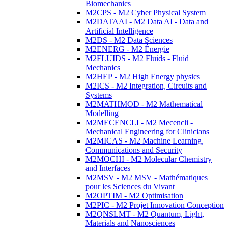
Biomechanics
M2CPS - M2 Cyber Physical System
M2DATAAI - M2 Data AI - Data and
Artificial Intelligence
M2DS - M2 Data Sciences
M2ENERG - M2 Énergie
M2FLUIDS - M2 Fluids - Fluid
Mechanics
M2HEP - M2 High Energy physics
M2ICS - M2 Integration, Circuits and
Systems
M2MATHMOD - M2 Mathematical
Modelling
M2MECENCLI - M2 Mecencli -
Mechanical Engineering for Clinicians
M2MICAS - M2 Machine Learning,
Communications and Security
M2MOCHI - M2 Molecular Chemistry
and Interfaces
M2MSV - M2 MSV - Mathématiques
pour les Sciences du Vivant
M2OPTIM - M2 Optimisation
M2PIC - M2 Projet Innovation Conception
M2QNSLMT - M2 Quantum, Light,
Materials and Nanosciences