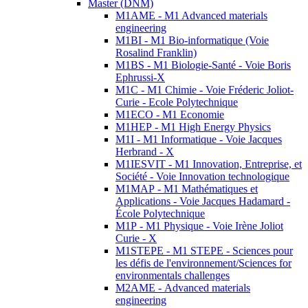
Master (DNM)
M1AME - M1 Advanced materials
engineering
M1BI - M1 Bio-informatique (Voie
Rosalind Franklin)
M1BS - M1 Biologie-Santé - Voie Boris
Ephrussi-X
M1C - M1 Chimie - Voie Fréderic Joliot-
Curie - Ecole Polytechnique
M1ECO - M1 Economie
M1HEP - M1 High Energy Physics
M1I - M1 Informatique - Voie Jacques
Herbrand - X
M1IESVIT - M1 Innovation, Entreprise, et
Société - Voie Innovation technologique
M1MAP - M1 Mathématiques et
Applications - Voie Jacques Hadamard -
École Polytechnique
M1P - M1 Physique - Voie Irène Joliot
Curie - X
M1STEPE - M1 STEPE - Sciences pour
les défis de l'environnement/Sciences for
environmentals challenges
M2AME - Advanced materials
engineering