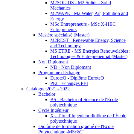
M2SOLIDS - M2 Solids - Solid
Mechanics
M2WAPE - M2 Water, Air, Pollution and
Energy
MSc Entrepreneurs - MSc X-HEC
Entrepreneurs
Mastère spécialisé (Master)
M2REST - Renewable Energy, Science
and Technology
MS ETRE - MS Energies Renouvelables :
Technologies & Entrepreneuriat (Master)
Non Diplomant
ND - Non Diplomant
Programme d'échange
EuroteQ - Diplôme EuroteQ
PEI - Echanges PEI
Catalogue 2021 - 2022
Bachelor
BS - Bachelor of Science de l'Ecole
polytechnique
Cycle Ingénieur
X - Titre d’Ingénieur diplômé de l’École
polytechnique
Diplôme de formation gradué de l'Ecole
Polytechnique -MSc&T