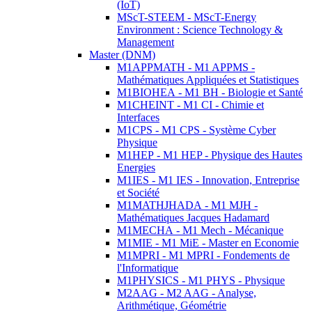
(IoT)
MScT-STEEM - MScT-Energy
Environment : Science Technology &
Management
Master (DNM)
M1APPMATH - M1 APPMS -
Mathématiques Appliquées et Statistiques
M1BIOHEA - M1 BH - Biologie et Santé
M1CHEINT - M1 CI - Chimie et
Interfaces
M1CPS - M1 CPS - Système Cyber
Physique
M1HEP - M1 HEP - Physique des Hautes
Energies
M1IES - M1 IES - Innovation, Entreprise
et Société
M1MATHJHADA - M1 MJH -
Mathématiques Jacques Hadamard
M1MECHA - M1 Mech - Mécanique
M1MIE - M1 MiE - Master en Economie
M1MPRI - M1 MPRI - Fondements de
l'Informatique
M1PHYSICS - M1 PHYS - Physique
M2AAG - M2 AAG - Analyse,
Arithmétique, Géométrie