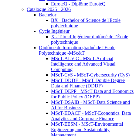
EuroteQ - Diplôme EuroteQ
Catalogue 2025 - 2026
Bachelor
BX - Bachelor of Science de l'Ecole
polytechnique
Cycle Ingénieur
X - Titre d’Ingénieur diplômé de l’École
polytechnique
Diplôme de formation gradué de l'Ecole
Polytechnique -MSc&T
MScT-AI-ViC - MScT-Artificial
Intelligence and Advanced Visual
Computing
MScT-CyS - MScT-Cybersecurity (CyS)
MScT-DDDF - MScT-Double Degree
Data and Finance (DDDF)
MScT-DEPP - MScT-Data and Economics
for Public Policy (DEPP)
MScT-DSAIB - MScT-Data Science and
AI for Business
MScT-EDACF - MScT-Economics, Data
Analytics and Corporate Finance
MScT-EESM - MScT-Environmental
Engineering and Sustainability
Management