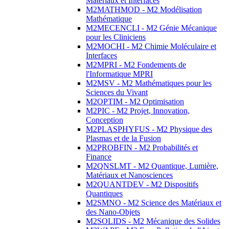
Matériaux et Interfaces
M2MATHMOD - M2 Modélisation
Mathématique
M2MECENCLI - M2 Génie Mécanique
pour les Cliniciens
M2MOCHI - M2 Chimie Moléculaire et
Interfaces
M2MPRI - M2 Fondements de
l'Informatique MPRI
M2MSV - M2 Mathématiques pour les
Sciences du Vivant
M2OPTIM - M2 Optimisation
M2PIC - M2 Projet, Innovation,
Conception
M2PLASPHYFUS - M2 Physique des
Plasmas et de la Fusion
M2PROBFIN - M2 Probabilités et
Finance
M2QNSLMT - M2 Quantique, Lumière,
Matériaux et Nanosciences
M2QUANTDEV - M2 Dispositifs
Quantiques
M2SMNO - M2 Science des Matériaux et
des Nano-Objets
M2SOLIDS - M2 Mécanique des Solides