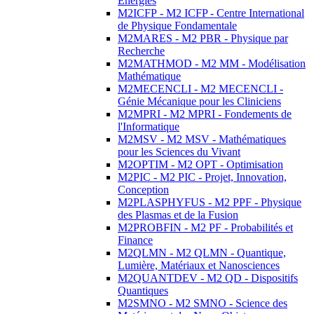
Energies
M2ICFP - M2 ICFP - Centre International
de Physique Fondamentale
M2MARES - M2 PBR - Physique par
Recherche
M2MATHMOD - M2 MM - Modélisation
Mathématique
M2MECENCLI - M2 MECENCLI -
Génie Mécanique pour les Cliniciens
M2MPRI - M2 MPRI - Fondements de
l'Informatique
M2MSV - M2 MSV - Mathématiques
pour les Sciences du Vivant
M2OPTIM - M2 OPT - Optimisation
M2PIC - M2 PIC - Projet, Innovation,
Conception
M2PLASPHYFUS - M2 PPF - Physique
des Plasmas et de la Fusion
M2PROBFIN - M2 PF - Probabilités et
Finance
M2QLMN - M2 QLMN - Quantique,
Lumière, Matériaux et Nanosciences
M2QUANTDEV - M2 QD - Dispositifs
Quantiques
M2SMNO - M2 SMNO - Science des