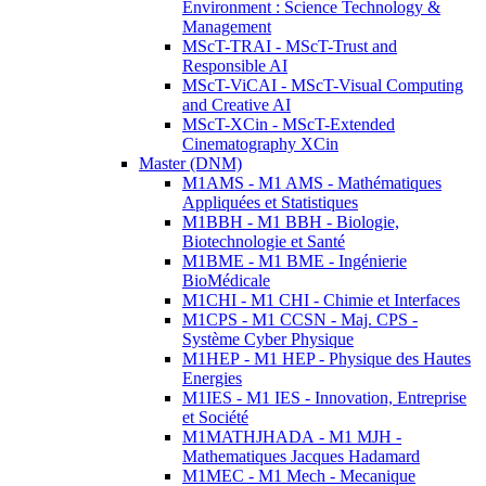
Environment : Science Technology &
Management
MScT-TRAI - MScT-Trust and
Responsible AI
MScT-ViCAI - MScT-Visual Computing
and Creative AI
MScT-XCin - MScT-Extended
Cinematography XCin
Master (DNM)
M1AMS - M1 AMS - Mathématiques
Appliquées et Statistiques
M1BBH - M1 BBH - Biologie,
Biotechnologie et Santé
M1BME - M1 BME - Ingénierie
BioMédicale
M1CHI - M1 CHI - Chimie et Interfaces
M1CPS - M1 CCSN - Maj. CPS -
Système Cyber Physique
M1HEP - M1 HEP - Physique des Hautes
Energies
M1IES - M1 IES - Innovation, Entreprise
et Société
M1MATHJHADA - M1 MJH -
Mathematiques Jacques Hadamard
M1MEC - M1 Mech - Mecanique