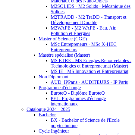
Matériaux et des Nano-Objets
M2SOLIDS - M2 Solids - Mécanique des
Solides
M2TRADD - M2 TraDD - Transport et
Développement Durable
M2WAPE - M2 WAPE - Eau, Air,
Pollution et Énergies
Master of Science (CGE)
MSc Entrepreneurs - MSc X-HEC
Entrepreneurs
Mastère spécialisé (Master)
MS ETRE - MS Energies Renouvelables :
Technologies et Entrepreneuriat (Master)
MS IE - MS Innovation et Entreprenariat
Non Diplomant
AUD_IPParis - AUDITEURS - IP Paris
Programme d'échange
EuroteQ - Diplôme EuroteQ
PEI - Programmes d'échange
internationaux
Catalogue 2024 - 2025
Bachelor
BX - Bachelor of Science de l'Ecole
polytechnique
Cycle Ingénieur