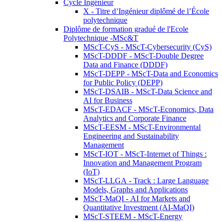
Cycle Ingénieur
X - Titre d’Ingénieur diplômé de l’École
polytechnique
Diplôme de formation gradué de l'Ecole
Polytechnique -MSc&T
MScT-CyS - MScT-Cybersecurity (CyS)
MScT-DDDF - MScT-Double Degree
Data and Finance (DDDF)
MScT-DEPP - MScT-Data and Economics
for Public Policy (DEPP)
MScT-DSAIB - MScT-Data Science and
AI for Business
MScT-EDACF - MScT-Economics, Data
Analytics and Corporate Finance
MScT-EESM - MScT-Environmental
Engineering and Sustainability
Management
MScT-IOT - MScT-Internet of Things :
Innovation and Management Program
(IoT)
MScT-LLGA - Track : Large Language
Models, Graphs and Applications
MScT-MaQI - AI for Markets and
Quantitative Investment (AI-MaQI)
MScT-STEEM - MScT-Energy