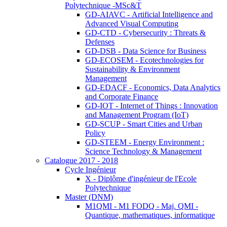
Polytechnique -MSc&T
GD-AIAVC - Artificial Intelligence and
Advanced Visual Computing
GD-CTD - Cybersecurity : Threats &
Defenses
GD-DSB - Data Science for Business
GD-ECOSEM - Ecotechnologies for
Sustainability & Environment
Management
GD-EDACF - Economics, Data Analytics
and Corporate Finance
GD-IOT - Internet of Things : Innovation
and Management Program (IoT)
GD-SCUP - Smart Cities and Urban
Policy
GD-STEEM - Energy Environment :
Science Technology & Management
Catalogue 2017 - 2018
Cycle Ingénieur
X - Diplôme d'ingénieur de l'Ecole
Polytechnique
Master (DNM)
M1QMI - M1 FODQ - Maj. QMI -
Quantique, mathematiques, informatique