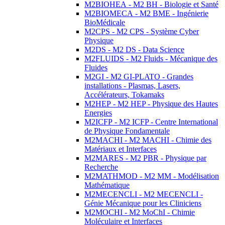
M2BIOHEA - M2 BH - Biologie et Santé
M2BIOMECA - M2 BME - Ingénierie
BioMédicale
M2CPS - M2 CPS - Système Cyber
Physique
M2DS - M2 DS - Data Science
M2FLUIDS - M2 Fluids - Mécanique des
Fluides
M2GI - M2 GI-PLATO - Grandes
installations - Plasmas, Lasers,
Accélérateurs, Tokamaks
M2HEP - M2 HEP - Physique des Hautes
Energies
M2ICFP - M2 ICFP - Centre International
de Physique Fondamentale
M2MACHI - M2 MACHI - Chimie des
Matériaux et Interfaces
M2MARES - M2 PBR - Physique par
Recherche
M2MATHMOD - M2 MM - Modélisation
Mathématique
M2MECENCLI - M2 MECENCLI -
Génie Mécanique pour les Cliniciens
M2MOCHI - M2 MoChI - Chimie
Moléculaire et Interfaces