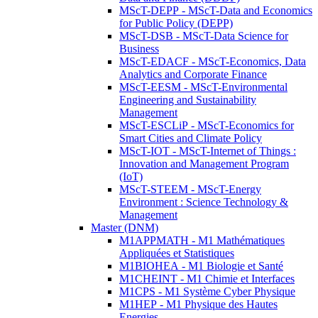
MScT-DEPP - MScT-Data and Economics
for Public Policy (DEPP)
MScT-DSB - MScT-Data Science for
Business
MScT-EDACF - MScT-Economics, Data
Analytics and Corporate Finance
MScT-EESM - MScT-Environmental
Engineering and Sustainability
Management
MScT-ESCLiP - MScT-Economics for
Smart Cities and Climate Policy
MScT-IOT - MScT-Internet of Things :
Innovation and Management Program
(IoT)
MScT-STEEM - MScT-Energy
Environment : Science Technology &
Management
Master (DNM)
M1APPMATH - M1 Mathématiques
Appliquées et Statistiques
M1BIOHEA - M1 Biologie et Santé
M1CHEINT - M1 Chimie et Interfaces
M1CPS - M1 Système Cyber Physique
M1HEP - M1 Physique des Hautes
Energies