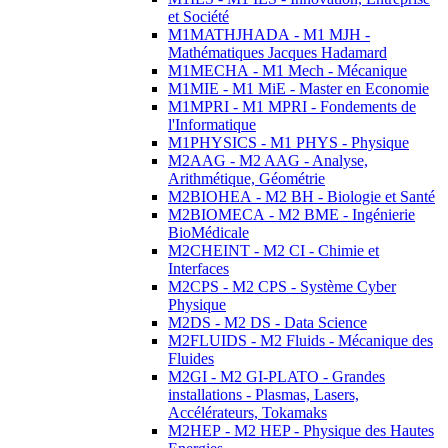
et Société
M1MATHJHADA - M1 MJH -
Mathématiques Jacques Hadamard
M1MECHA - M1 Mech - Mécanique
M1MIE - M1 MiE - Master en Economie
M1MPRI - M1 MPRI - Fondements de
l'Informatique
M1PHYSICS - M1 PHYS - Physique
M2AAG - M2 AAG - Analyse,
Arithmétique, Géométrie
M2BIOHEA - M2 BH - Biologie et Santé
M2BIOMECA - M2 BME - Ingénierie
BioMédicale
M2CHEINT - M2 CI - Chimie et
Interfaces
M2CPS - M2 CPS - Système Cyber
Physique
M2DS - M2 DS - Data Science
M2FLUIDS - M2 Fluids - Mécanique des
Fluides
M2GI - M2 GI-PLATO - Grandes
installations - Plasmas, Lasers,
Accélérateurs, Tokamaks
M2HEP - M2 HEP - Physique des Hautes