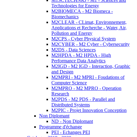
M1SCTECHNRJ - M1 - Sciences and
Technologies for Energy
M2BIOMECA - M2 Biomeca -
Biomechanics
M2CLEAR - CLimat, Environnement,
Applications et Recherche - Water, Air,
Pollution and Energy
M2CPS - Cyber Physical System
M2CYBER - M2 Cyber - Cybersecurity
M2DS - Data Sciences
M2HPDA - M2 HPDA - High
Performance Data Analytics
M2IGD - M2 IGD - Interaction, Graphic
and Design
M2MPRI - M2 MPRI - Foudations of
Computer Science
M2MPRO - M2 MPRO - Operation
Research
M2PDS - M2 PDS - Parallel and
Distributed Systems
M2PIC - Projet Innovation Conception
Non Diplomant
ND - Non Diplomant
Programme d'échange
PEI - Echanges PEI