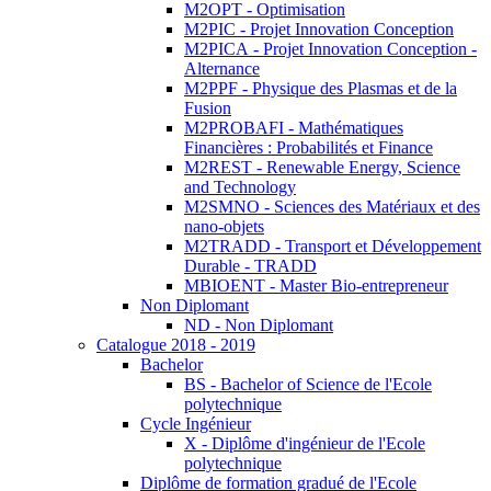
M2OPT - Optimisation
M2PIC - Projet Innovation Conception
M2PICA - Projet Innovation Conception -
Alternance
M2PPF - Physique des Plasmas et de la
Fusion
M2PROBAFI - Mathématiques
Financières : Probabilités et Finance
M2REST - Renewable Energy, Science
and Technology
M2SMNO - Sciences des Matériaux et des
nano-objets
M2TRADD - Transport et Développement
Durable - TRADD
MBIOENT - Master Bio-entrepreneur
Non Diplomant
ND - Non Diplomant
Catalogue 2018 - 2019
Bachelor
BS - Bachelor of Science de l'Ecole
polytechnique
Cycle Ingénieur
X - Diplôme d'ingénieur de l'Ecole
polytechnique
Diplôme de formation gradué de l'Ecole