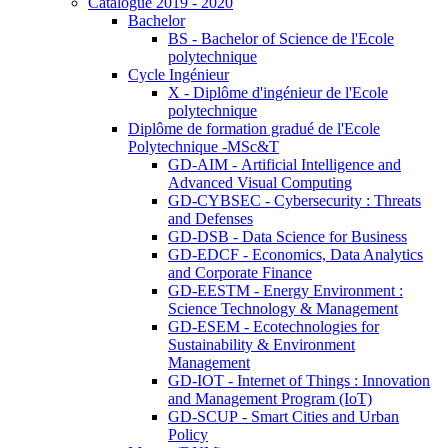
Catalogue 2019 - 2020
Bachelor
BS - Bachelor of Science de l'Ecole
polytechnique
Cycle Ingénieur
X - Diplôme d'ingénieur de l'Ecole
polytechnique
Diplôme de formation gradué de l'Ecole
Polytechnique -MSc&T
GD-AIM - Artificial Intelligence and
Advanced Visual Computing
GD-CYBSEC - Cybersecurity : Threats
and Defenses
GD-DSB - Data Science for Business
GD-EDCF - Economics, Data Analytics
and Corporate Finance
GD-EESTM - Energy Environment :
Science Technology & Management
GD-ESEM - Ecotechnologies for
Sustainability & Environment
Management
GD-IOT - Internet of Things : Innovation
and Management Program (IoT)
GD-SCUP - Smart Cities and Urban
Policy