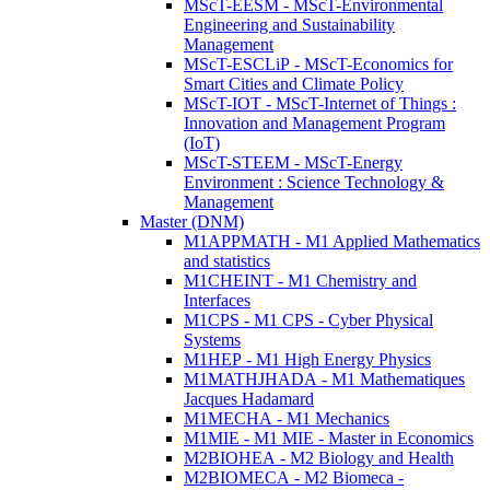
MScT-EESM - MScT-Environmental
Engineering and Sustainability
Management
MScT-ESCLiP - MScT-Economics for
Smart Cities and Climate Policy
MScT-IOT - MScT-Internet of Things :
Innovation and Management Program
(IoT)
MScT-STEEM - MScT-Energy
Environment : Science Technology &
Management
Master (DNM)
M1APPMATH - M1 Applied Mathematics
and statistics
M1CHEINT - M1 Chemistry and
Interfaces
M1CPS - M1 CPS - Cyber Physical
Systems
M1HEP - M1 High Energy Physics
M1MATHJHADA - M1 Mathematiques
Jacques Hadamard
M1MECHA - M1 Mechanics
M1MIE - M1 MIE - Master in Economics
M2BIOHEA - M2 Biology and Health
M2BIOMECA - M2 Biomeca -