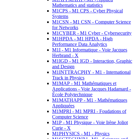
Mathematics and statistics
M1CPS - M1 CPS - Cyber Physical
Systems
M1CSN - M1 CSN - Computer Science
for Networks
M1CYBER - M1 Cyber - Cybersecurity
M1HPDA - M1 HPDA - High
Performance Data Analytics
M1I - M1 Informatique - Voie Jacques
Herbrand - X
M1IGD - M1 IGD - Interaction, Graphic
and Design
M1INTTRACPHY - M1 - International
Track in Physics
M1MAP - M1 Mathématiques et
Applications - Voie Jacques Hadamard -
École Polytechnique
M1MATHAPP - M1 - Mathématiques
Appliquées
M1MPRI - M1 MPRI - Foudations of
Computer Science
M1P - M1 Physique - Voie Irène Joliot
Curie - X
M1PHYSICS - M1 - Physics