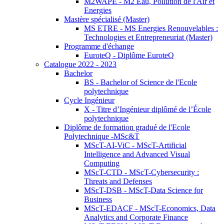
M2WAPE - M2 Eau, Pollution de l'Air et
Energies
Mastère spécialisé (Master)
MS ETRE - MS Energies Renouvelables :
Technologies et Entrepreneuriat (Master)
Programme d'échange
EuroteQ - Diplôme EuroteQ
Catalogue 2022 - 2023
Bachelor
BS - Bachelor of Science de l'Ecole
polytechnique
Cycle Ingénieur
X - Titre d’Ingénieur diplômé de l’École
polytechnique
Diplôme de formation gradué de l'Ecole
Polytechnique -MSc&T
MScT-AI-ViC - MScT-Artificial
Intelligence and Advanced Visual
Computing
MScT-CTD - MScT-Cybersecurity :
Threats and Defenses
MScT-DSB - MScT-Data Science for
Business
MScT-EDACF - MScT-Economics, Data
Analytics and Corporate Finance