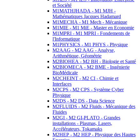
et Société
M1MATHJHADA - M1 MJH -
Mathématiques Jacques Hadamard
M1MECHA - M1 Mech - Mécanique
M1MIE - M1 MiE - Master en Economie
M1MPRI - M1 MPRI - Fondements de
l'Informatique
M1PHYSICS - M1 PHYS - Physique
M2AAG - M2 AAG - Analyse,
Arithmétique, Géométrie
M2BIOHEA - M2 BH - Biologie et Santé
M2BIOMECA - M2 BME - Ingénierie
BioMédicale
M2CHEINT - M2 CI - Chimie et
Interfaces
M2CPS - M2 CPS - Système Cyber
Physique
M2DS - M2 DS - Data Science
M2FLUIDS - M2 Fluids - Mécanique des
Fluides
M2GI - M2 GI-PLATO - Grandes
installations - Plasmas, Lasers,
Accélérateurs, Tokamaks
M2HEP - M2 HEP - Physique des Hautes