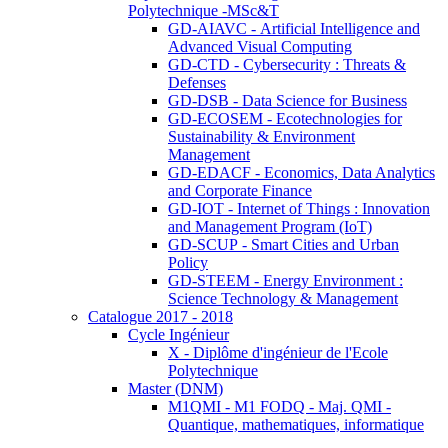
Polytechnique -MSc&T
GD-AIAVC - Artificial Intelligence and
Advanced Visual Computing
GD-CTD - Cybersecurity : Threats &
Defenses
GD-DSB - Data Science for Business
GD-ECOSEM - Ecotechnologies for
Sustainability & Environment
Management
GD-EDACF - Economics, Data Analytics
and Corporate Finance
GD-IOT - Internet of Things : Innovation
and Management Program (IoT)
GD-SCUP - Smart Cities and Urban
Policy
GD-STEEM - Energy Environment :
Science Technology & Management
Catalogue 2017 - 2018
Cycle Ingénieur
X - Diplôme d'ingénieur de l'Ecole
Polytechnique
Master (DNM)
M1QMI - M1 FODQ - Maj. QMI -
Quantique, mathematiques, informatique