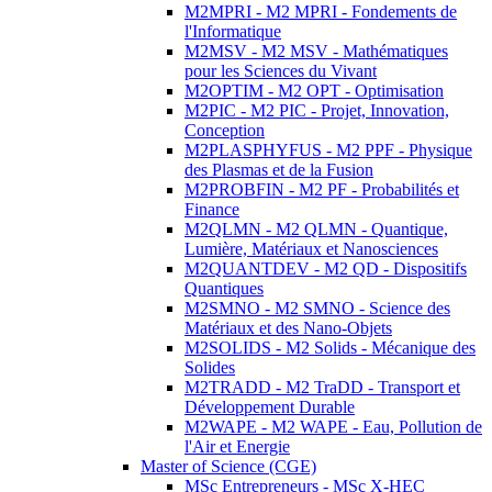
M2MPRI - M2 MPRI - Fondements de
l'Informatique
M2MSV - M2 MSV - Mathématiques
pour les Sciences du Vivant
M2OPTIM - M2 OPT - Optimisation
M2PIC - M2 PIC - Projet, Innovation,
Conception
M2PLASPHYFUS - M2 PPF - Physique
des Plasmas et de la Fusion
M2PROBFIN - M2 PF - Probabilités et
Finance
M2QLMN - M2 QLMN - Quantique,
Lumière, Matériaux et Nanosciences
M2QUANTDEV - M2 QD - Dispositifs
Quantiques
M2SMNO - M2 SMNO - Science des
Matériaux et des Nano-Objets
M2SOLIDS - M2 Solids - Mécanique des
Solides
M2TRADD - M2 TraDD - Transport et
Développement Durable
M2WAPE - M2 WAPE - Eau, Pollution de
l'Air et Energie
Master of Science (CGE)
MSc Entrepreneurs - MSc X-HEC