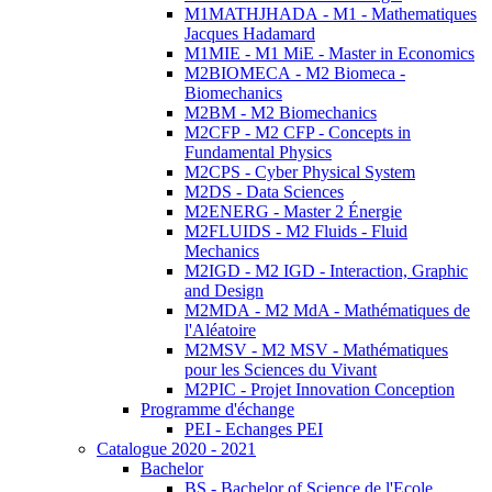
M1MATHJHADA - M1 - Mathematiques
Jacques Hadamard
M1MIE - M1 MiE - Master in Economics
M2BIOMECA - M2 Biomeca -
Biomechanics
M2BM - M2 Biomechanics
M2CFP - M2 CFP - Concepts in
Fundamental Physics
M2CPS - Cyber Physical System
M2DS - Data Sciences
M2ENERG - Master 2 Énergie
M2FLUIDS - M2 Fluids - Fluid
Mechanics
M2IGD - M2 IGD - Interaction, Graphic
and Design
M2MDA - M2 MdA - Mathématiques de
l'Aléatoire
M2MSV - M2 MSV - Mathématiques
pour les Sciences du Vivant
M2PIC - Projet Innovation Conception
Programme d'échange
PEI - Echanges PEI
Catalogue 2020 - 2021
Bachelor
BS - Bachelor of Science de l'Ecole