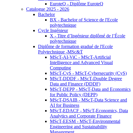
EuroteQ - Diplôme EuroteQ
Catalogue 2025 - 2026
Bachelor
BX - Bachelor of Science de l'Ecole
polytechnique
Cycle Ingénieur
X - Titre d’Ingénieur diplômé de l’École
polytechnique
Diplôme de formation gradué de l'Ecole
Polytechnique -MSc&T
MScT-AI-ViC - MScT-Artificial
Intelligence and Advanced Visual
Computing
MScT-CyS - MScT-Cybersecurity (CyS)
MScT-DDDF - MScT-Double Degree
Data and Finance (DDDF)
MScT-DEPP - MScT-Data and Economics
for Public Policy (DEPP)
MScT-DSAIB - MScT-Data Science and
AI for Business
MScT-EDACF - MScT-Economics, Data
Analytics and Corporate Finance
MScT-EESM - MScT-Environmental
Engineering and Sustainability
Management