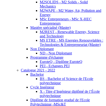
M2SOLIDS - M2 Solids - Solid
Mechanics
M2WAPE - M2 Water, Air, Pollution and
Energy
MSc Entrepreneurs - MSc X-HEC
Entrepreneurs
Mastère spécialisé (Master)
M2REST - Renewable Energy, Science
and Technology
MS ETRE - MS Energies Renouvelables :
Technologies & Entrepreneuriat (Master)
Non Diplomant
ND - Non Diplomant
Programme d'échange
EuroteQ - Diplôme EuroteQ
PEI - Echanges PEI
Catalogue 2021 - 2022
Bachelor
BS - Bachelor of Science de l'Ecole
polytechnique
Cycle Ingénieur
X - Titre d’Ingénieur diplômé de l’École
polytechnique
Diplôme de formation gradué de l'Ecole
Polytechnique -MSc&T