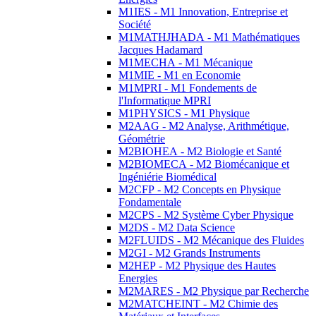
M1IES - M1 Innovation, Entreprise et
Société
M1MATHJHADA - M1 Mathématiques
Jacques Hadamard
M1MECHA - M1 Mécanique
M1MIE - M1 en Economie
M1MPRI - M1 Fondements de
l'Informatique MPRI
M1PHYSICS - M1 Physique
M2AAG - M2 Analyse, Arithmétique,
Géométrie
M2BIOHEA - M2 Biologie et Santé
M2BIOMECA - M2 Biomécanique et
Ingéniérie Biomédical
M2CFP - M2 Concepts en Physique
Fondamentale
M2CPS - M2 Système Cyber Physique
M2DS - M2 Data Science
M2FLUIDS - M2 Mécanique des Fluides
M2GI - M2 Grands Instruments
M2HEP - M2 Physique des Hautes
Energies
M2MARES - M2 Physique par Recherche
M2MATCHEINT - M2 Chimie des