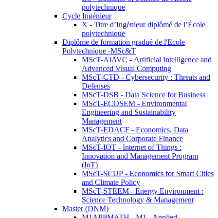
polytechnique
Cycle Ingénieur
X - Titre d’Ingénieur diplômé de l’École
polytechnique
Diplôme de formation gradué de l'Ecole
Polytechnique -MSc&T
MScT-AIAVC - Artificial Intelligence and
Advanced Visual Computing
MScT-CTD - Cybersecurity : Threats and
Defenses
MScT-DSB - Data Science for Business
MScT-ECOSEM - Environmental
Engineering and Sustainability
Management
MScT-EDACF - Economics, Data
Analytics and Corporate Finance
MScT-IOT - Internet of Things :
Innovation and Management Program
(IoT)
MScT-SCUP - Economics for Smart Cities
and Climate Policy
MScT-STEEM - Energy Environment :
Science Technology & Management
Master (DNM)
M1APPMATH - M1 - Applied