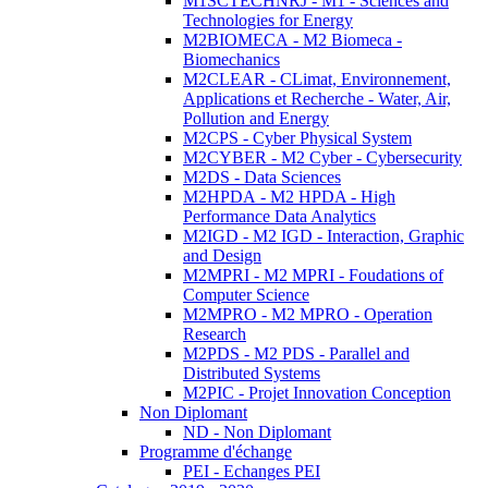
M1SCTECHNRJ - M1 - Sciences and
Technologies for Energy
M2BIOMECA - M2 Biomeca -
Biomechanics
M2CLEAR - CLimat, Environnement,
Applications et Recherche - Water, Air,
Pollution and Energy
M2CPS - Cyber Physical System
M2CYBER - M2 Cyber - Cybersecurity
M2DS - Data Sciences
M2HPDA - M2 HPDA - High
Performance Data Analytics
M2IGD - M2 IGD - Interaction, Graphic
and Design
M2MPRI - M2 MPRI - Foudations of
Computer Science
M2MPRO - M2 MPRO - Operation
Research
M2PDS - M2 PDS - Parallel and
Distributed Systems
M2PIC - Projet Innovation Conception
Non Diplomant
ND - Non Diplomant
Programme d'échange
PEI - Echanges PEI