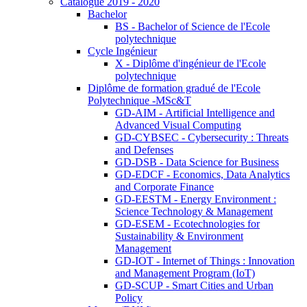
Catalogue 2019 - 2020
Bachelor
BS - Bachelor of Science de l'Ecole
polytechnique
Cycle Ingénieur
X - Diplôme d'ingénieur de l'Ecole
polytechnique
Diplôme de formation gradué de l'Ecole
Polytechnique -MSc&T
GD-AIM - Artificial Intelligence and
Advanced Visual Computing
GD-CYBSEC - Cybersecurity : Threats
and Defenses
GD-DSB - Data Science for Business
GD-EDCF - Economics, Data Analytics
and Corporate Finance
GD-EESTM - Energy Environment :
Science Technology & Management
GD-ESEM - Ecotechnologies for
Sustainability & Environment
Management
GD-IOT - Internet of Things : Innovation
and Management Program (IoT)
GD-SCUP - Smart Cities and Urban
Policy