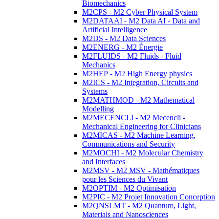
Biomechanics
M2CPS - M2 Cyber Physical System
M2DATAAI - M2 Data AI - Data and
Artificial Intelligence
M2DS - M2 Data Sciences
M2ENERG - M2 Énergie
M2FLUIDS - M2 Fluids - Fluid
Mechanics
M2HEP - M2 High Energy physics
M2ICS - M2 Integration, Circuits and
Systems
M2MATHMOD - M2 Mathematical
Modelling
M2MECENCLI - M2 Mecencli -
Mechanical Engineering for Clinicians
M2MICAS - M2 Machine Learning,
Communications and Security
M2MOCHI - M2 Molecular Chemistry
and Interfaces
M2MSV - M2 MSV - Mathématiques
pour les Sciences du Vivant
M2OPTIM - M2 Optimisation
M2PIC - M2 Projet Innovation Conception
M2QNSLMT - M2 Quantum, Light,
Materials and Nanosciences