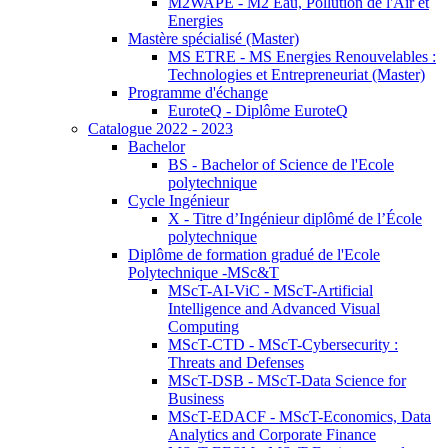
M2WAPE - M2 Eau, Pollution de l'Air et
Energies
Mastère spécialisé (Master)
MS ETRE - MS Energies Renouvelables :
Technologies et Entrepreneuriat (Master)
Programme d'échange
EuroteQ - Diplôme EuroteQ
Catalogue 2022 - 2023
Bachelor
BS - Bachelor of Science de l'Ecole
polytechnique
Cycle Ingénieur
X - Titre d’Ingénieur diplômé de l’École
polytechnique
Diplôme de formation gradué de l'Ecole
Polytechnique -MSc&T
MScT-AI-ViC - MScT-Artificial
Intelligence and Advanced Visual
Computing
MScT-CTD - MScT-Cybersecurity :
Threats and Defenses
MScT-DSB - MScT-Data Science for
Business
MScT-EDACF - MScT-Economics, Data
Analytics and Corporate Finance