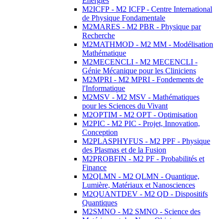
Energies
M2ICFP - M2 ICFP - Centre International
de Physique Fondamentale
M2MARES - M2 PBR - Physique par
Recherche
M2MATHMOD - M2 MM - Modélisation
Mathématique
M2MECENCLI - M2 MECENCLI -
Génie Mécanique pour les Cliniciens
M2MPRI - M2 MPRI - Fondements de
l'Informatique
M2MSV - M2 MSV - Mathématiques
pour les Sciences du Vivant
M2OPTIM - M2 OPT - Optimisation
M2PIC - M2 PIC - Projet, Innovation,
Conception
M2PLASPHYFUS - M2 PPF - Physique
des Plasmas et de la Fusion
M2PROBFIN - M2 PF - Probabilités et
Finance
M2QLMN - M2 QLMN - Quantique,
Lumière, Matériaux et Nanosciences
M2QUANTDEV - M2 QD - Dispositifs
Quantiques
M2SMNO - M2 SMNO - Science des