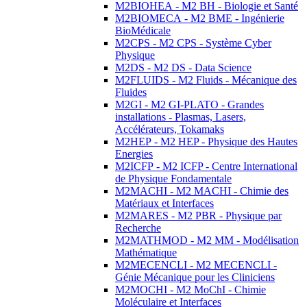
M2BIOHEA - M2 BH - Biologie et Santé
M2BIOMECA - M2 BME - Ingénierie
BioMédicale
M2CPS - M2 CPS - Système Cyber
Physique
M2DS - M2 DS - Data Science
M2FLUIDS - M2 Fluids - Mécanique des
Fluides
M2GI - M2 GI-PLATO - Grandes
installations - Plasmas, Lasers,
Accélérateurs, Tokamaks
M2HEP - M2 HEP - Physique des Hautes
Energies
M2ICFP - M2 ICFP - Centre International
de Physique Fondamentale
M2MACHI - M2 MACHI - Chimie des
Matériaux et Interfaces
M2MARES - M2 PBR - Physique par
Recherche
M2MATHMOD - M2 MM - Modélisation
Mathématique
M2MECENCLI - M2 MECENCLI -
Génie Mécanique pour les Cliniciens
M2MOCHI - M2 MoChI - Chimie
Moléculaire et Interfaces