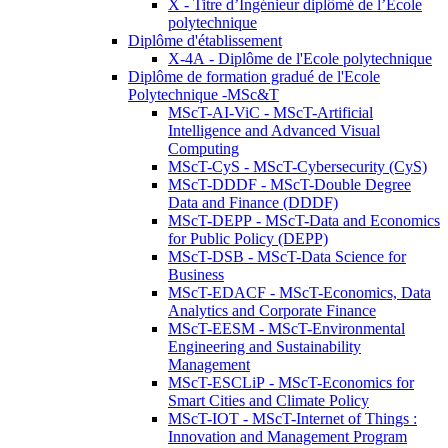
X - Titre d’Ingénieur diplômé de l’École
polytechnique
Diplôme d'établissement
X-4A - Diplôme de l'Ecole polytechnique
Diplôme de formation gradué de l'Ecole
Polytechnique -MSc&T
MScT-AI-ViC - MScT-Artificial
Intelligence and Advanced Visual
Computing
MScT-CyS - MScT-Cybersecurity (CyS)
MScT-DDDF - MScT-Double Degree
Data and Finance (DDDF)
MScT-DEPP - MScT-Data and Economics
for Public Policy (DEPP)
MScT-DSB - MScT-Data Science for
Business
MScT-EDACF - MScT-Economics, Data
Analytics and Corporate Finance
MScT-EESM - MScT-Environmental
Engineering and Sustainability
Management
MScT-ESCLiP - MScT-Economics for
Smart Cities and Climate Policy
MScT-IOT - MScT-Internet of Things :
Innovation and Management Program