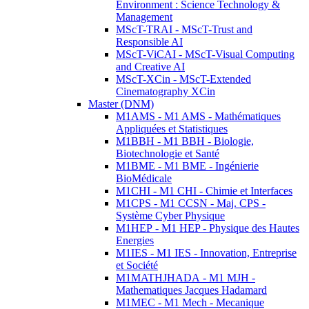
Environment : Science Technology &
Management
MScT-TRAI - MScT-Trust and
Responsible AI
MScT-ViCAI - MScT-Visual Computing
and Creative AI
MScT-XCin - MScT-Extended
Cinematography XCin
Master (DNM)
M1AMS - M1 AMS - Mathématiques
Appliquées et Statistiques
M1BBH - M1 BBH - Biologie,
Biotechnologie et Santé
M1BME - M1 BME - Ingénierie
BioMédicale
M1CHI - M1 CHI - Chimie et Interfaces
M1CPS - M1 CCSN - Maj. CPS -
Système Cyber Physique
M1HEP - M1 HEP - Physique des Hautes
Energies
M1IES - M1 IES - Innovation, Entreprise
et Société
M1MATHJHADA - M1 MJH -
Mathematiques Jacques Hadamard
M1MEC - M1 Mech - Mecanique