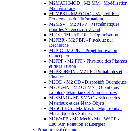
M2MATHMOD - M2 MM - Modélisation
Mathématique
M2MPRI - M2 FODQ - Maj. MPRI -
Fondements de l'Informatique
M2MSV - M2 MSV - Mathématiques
pour les Sciences du Vivant
M2OPTIM - M2 OPT - Optimisation
M2PBR - M2 PBR - Physique par
Recherche
M2PIC - M2 PIC - Projet Innovation
Conception
M2PPF - M2 PPF - Physique des Plasmas
et de la Fusion
M2PROBFIN - M2 PF - Probabilités et
Finance
M2QD - M2 QD - Dispositifs Quantiques
M2QLMN - M2 QLMN - Quantique,
Lumiere, Materiaux et Nanosciences
M2SMNO - M2 SMNO - Science des
Materiaux et des Nano-Objets
M2SOLIDS - M2 Mech - Maj. Solids -
Mecanique des Solides
M2WAPE - M2 Mech - Maj. WAPE -
Eau, Air, Pollution et Energies
Programme d'échange