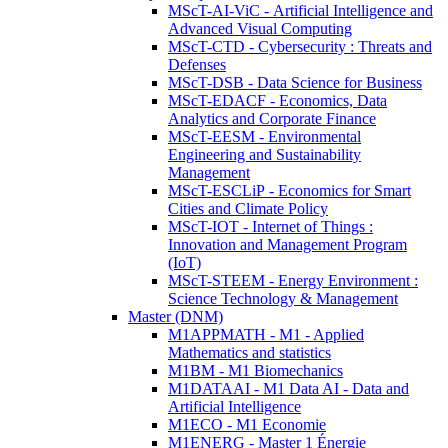
MScT-AI-ViC - Artificial Intelligence and
Advanced Visual Computing
MScT-CTD - Cybersecurity : Threats and
Defenses
MScT-DSB - Data Science for Business
MScT-EDACF - Economics, Data
Analytics and Corporate Finance
MScT-EESM - Environmental
Engineering and Sustainability
Management
MScT-ESCLiP - Economics for Smart
Cities and Climate Policy
MScT-IOT - Internet of Things :
Innovation and Management Program
(IoT)
MScT-STEEM - Energy Environment :
Science Technology & Management
Master (DNM)
M1APPMATH - M1 - Applied
Mathematics and statistics
M1BM - M1 Biomechanics
M1DATAAI - M1 Data AI - Data and
Artificial Intelligence
M1ECO - M1 Economie
M1ENERG - Master 1 Énergie