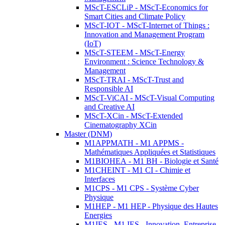
MScT-ESCLiP - MScT-Economics for
Smart Cities and Climate Policy
MScT-IOT - MScT-Internet of Things :
Innovation and Management Program
(IoT)
MScT-STEEM - MScT-Energy
Environment : Science Technology &
Management
MScT-TRAI - MScT-Trust and
Responsible AI
MScT-ViCAI - MScT-Visual Computing
and Creative AI
MScT-XCin - MScT-Extended
Cinematography XCin
Master (DNM)
M1APPMATH - M1 APPMS -
Mathématiques Appliquées et Statistiques
M1BIOHEA - M1 BH - Biologie et Santé
M1CHEINT - M1 CI - Chimie et
Interfaces
M1CPS - M1 CPS - Système Cyber
Physique
M1HEP - M1 HEP - Physique des Hautes
Energies
M1IES - M1 IES - Innovation, Entreprise