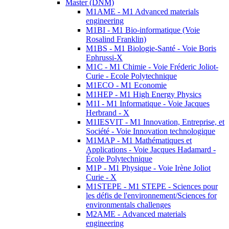
Master (DNM)
M1AME - M1 Advanced materials
engineering
M1BI - M1 Bio-informatique (Voie
Rosalind Franklin)
M1BS - M1 Biologie-Santé - Voie Boris
Ephrussi-X
M1C - M1 Chimie - Voie Fréderic Joliot-
Curie - Ecole Polytechnique
M1ECO - M1 Economie
M1HEP - M1 High Energy Physics
M1I - M1 Informatique - Voie Jacques
Herbrand - X
M1IESVIT - M1 Innovation, Entreprise, et
Société - Voie Innovation technologique
M1MAP - M1 Mathématiques et
Applications - Voie Jacques Hadamard -
École Polytechnique
M1P - M1 Physique - Voie Irène Joliot
Curie - X
M1STEPE - M1 STEPE - Sciences pour
les défis de l'environnement/Sciences for
environmentals challenges
M2AME - Advanced materials
engineering