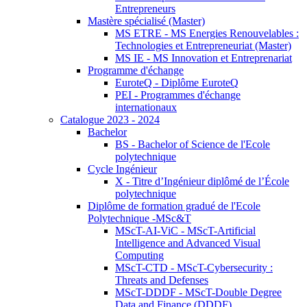
Entrepreneurs
Mastère spécialisé (Master)
MS ETRE - MS Energies Renouvelables :
Technologies et Entrepreneuriat (Master)
MS IE - MS Innovation et Entreprenariat
Programme d'échange
EuroteQ - Diplôme EuroteQ
PEI - Programmes d'échange
internationaux
Catalogue 2023 - 2024
Bachelor
BS - Bachelor of Science de l'Ecole
polytechnique
Cycle Ingénieur
X - Titre d’Ingénieur diplômé de l’École
polytechnique
Diplôme de formation gradué de l'Ecole
Polytechnique -MSc&T
MScT-AI-ViC - MScT-Artificial
Intelligence and Advanced Visual
Computing
MScT-CTD - MScT-Cybersecurity :
Threats and Defenses
MScT-DDDF - MScT-Double Degree
Data and Finance (DDDF)