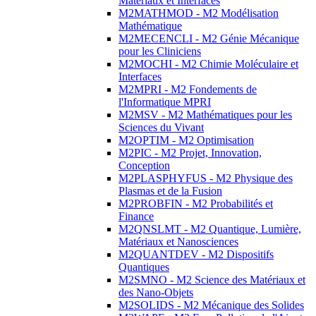
Matériaux et Interfaces
M2MATHMOD - M2 Modélisation
Mathématique
M2MECENCLI - M2 Génie Mécanique
pour les Cliniciens
M2MOCHI - M2 Chimie Moléculaire et
Interfaces
M2MPRI - M2 Fondements de
l'Informatique MPRI
M2MSV - M2 Mathématiques pour les
Sciences du Vivant
M2OPTIM - M2 Optimisation
M2PIC - M2 Projet, Innovation,
Conception
M2PLASPHYFUS - M2 Physique des
Plasmas et de la Fusion
M2PROBFIN - M2 Probabilités et
Finance
M2QNSLMT - M2 Quantique, Lumière,
Matériaux et Nanosciences
M2QUANTDEV - M2 Dispositifs
Quantiques
M2SMNO - M2 Science des Matériaux et
des Nano-Objets
M2SOLIDS - M2 Mécanique des Solides