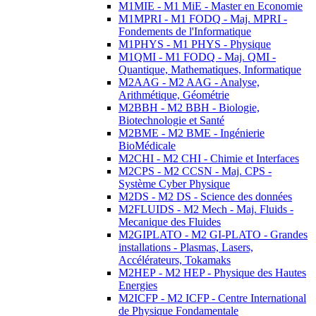
M1MIE - M1 MiE - Master en Economie
M1MPRI - M1 FODQ - Maj. MPRI -
Fondements de l'Informatique
M1PHYS - M1 PHYS - Physique
M1QMI - M1 FODQ - Maj. QMI -
Quantique, Mathematiques, Informatique
M2AAG - M2 AAG - Analyse,
Arithmétique, Géométrie
M2BBH - M2 BBH - Biologie,
Biotechnologie et Santé
M2BME - M2 BME - Ingénierie
BioMédicale
M2CHI - M2 CHI - Chimie et Interfaces
M2CPS - M2 CCSN - Maj. CPS -
Système Cyber Physique
M2DS - M2 DS - Science des données
M2FLUIDS - M2 Mech - Maj. Fluids -
Mecanique des Fluides
M2GIPLATO - M2 GI-PLATO - Grandes
installations - Plasmas, Lasers,
Accélérateurs, Tokamaks
M2HEP - M2 HEP - Physique des Hautes
Energies
M2ICFP - M2 ICFP - Centre International
de Physique Fondamentale