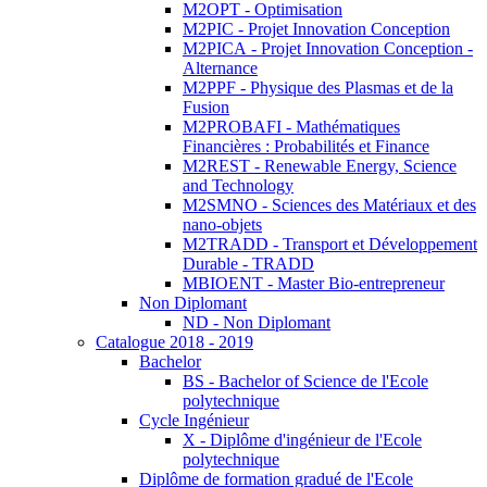
M2OPT - Optimisation
M2PIC - Projet Innovation Conception
M2PICA - Projet Innovation Conception -
Alternance
M2PPF - Physique des Plasmas et de la
Fusion
M2PROBAFI - Mathématiques
Financières : Probabilités et Finance
M2REST - Renewable Energy, Science
and Technology
M2SMNO - Sciences des Matériaux et des
nano-objets
M2TRADD - Transport et Développement
Durable - TRADD
MBIOENT - Master Bio-entrepreneur
Non Diplomant
ND - Non Diplomant
Catalogue 2018 - 2019
Bachelor
BS - Bachelor of Science de l'Ecole
polytechnique
Cycle Ingénieur
X - Diplôme d'ingénieur de l'Ecole
polytechnique
Diplôme de formation gradué de l'Ecole