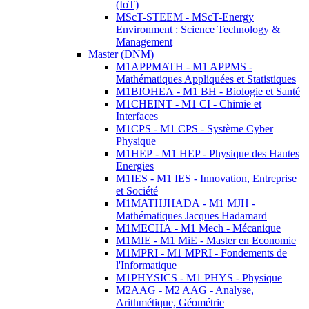
(IoT)
MScT-STEEM - MScT-Energy
Environment : Science Technology &
Management
Master (DNM)
M1APPMATH - M1 APPMS -
Mathématiques Appliquées et Statistiques
M1BIOHEA - M1 BH - Biologie et Santé
M1CHEINT - M1 CI - Chimie et
Interfaces
M1CPS - M1 CPS - Système Cyber
Physique
M1HEP - M1 HEP - Physique des Hautes
Energies
M1IES - M1 IES - Innovation, Entreprise
et Société
M1MATHJHADA - M1 MJH -
Mathématiques Jacques Hadamard
M1MECHA - M1 Mech - Mécanique
M1MIE - M1 MiE - Master en Economie
M1MPRI - M1 MPRI - Fondements de
l'Informatique
M1PHYSICS - M1 PHYS - Physique
M2AAG - M2 AAG - Analyse,
Arithmétique, Géométrie