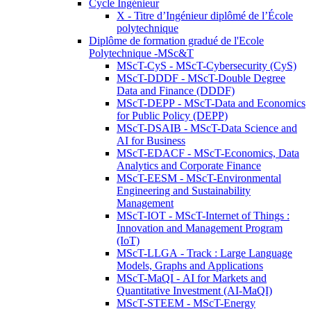
Cycle Ingénieur
X - Titre d’Ingénieur diplômé de l’École
polytechnique
Diplôme de formation gradué de l'Ecole
Polytechnique -MSc&T
MScT-CyS - MScT-Cybersecurity (CyS)
MScT-DDDF - MScT-Double Degree
Data and Finance (DDDF)
MScT-DEPP - MScT-Data and Economics
for Public Policy (DEPP)
MScT-DSAIB - MScT-Data Science and
AI for Business
MScT-EDACF - MScT-Economics, Data
Analytics and Corporate Finance
MScT-EESM - MScT-Environmental
Engineering and Sustainability
Management
MScT-IOT - MScT-Internet of Things :
Innovation and Management Program
(IoT)
MScT-LLGA - Track : Large Language
Models, Graphs and Applications
MScT-MaQI - AI for Markets and
Quantitative Investment (AI-MaQI)
MScT-STEEM - MScT-Energy