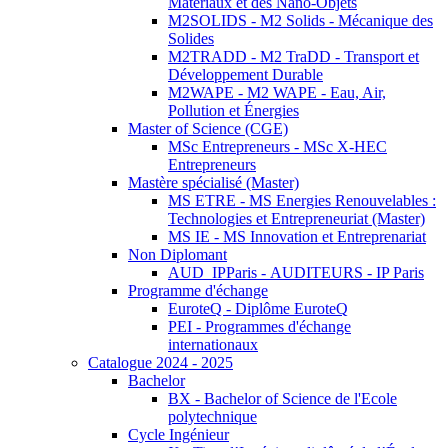
Matériaux et des Nano-Objets
M2SOLIDS - M2 Solids - Mécanique des
Solides
M2TRADD - M2 TraDD - Transport et
Développement Durable
M2WAPE - M2 WAPE - Eau, Air,
Pollution et Énergies
Master of Science (CGE)
MSc Entrepreneurs - MSc X-HEC
Entrepreneurs
Mastère spécialisé (Master)
MS ETRE - MS Energies Renouvelables :
Technologies et Entrepreneuriat (Master)
MS IE - MS Innovation et Entreprenariat
Non Diplomant
AUD_IPParis - AUDITEURS - IP Paris
Programme d'échange
EuroteQ - Diplôme EuroteQ
PEI - Programmes d'échange
internationaux
Catalogue 2024 - 2025
Bachelor
BX - Bachelor of Science de l'Ecole
polytechnique
Cycle Ingénieur