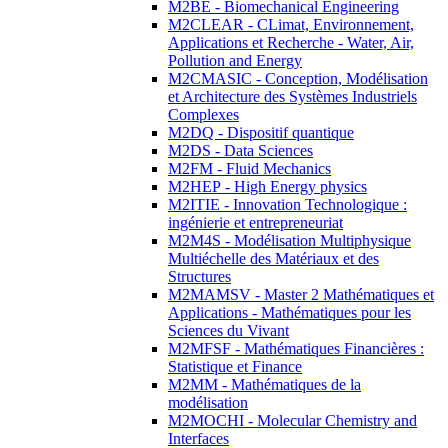
M2BE - Biomechanical Engineering
M2CLEAR - CLimat, Environnement,
Applications et Recherche - Water, Air,
Pollution and Energy
M2CMASIC - Conception, Modélisation
et Architecture des Systèmes Industriels
Complexes
M2DQ - Dispositif quantique
M2DS - Data Sciences
M2FM - Fluid Mechanics
M2HEP - High Energy physics
M2ITIE - Innovation Technologique :
ingénierie et entrepreneuriat
M2M4S - Modélisation Multiphysique
Multiéchelle des Matériaux et des
Structures
M2MAMSV - Master 2 Mathématiques et
Applications - Mathématiques pour les
Sciences du Vivant
M2MFSF - Mathématiques Financières :
Statistique et Finance
M2MM - Mathématiques de la
modélisation
M2MOCHI - Molecular Chemistry and
Interfaces