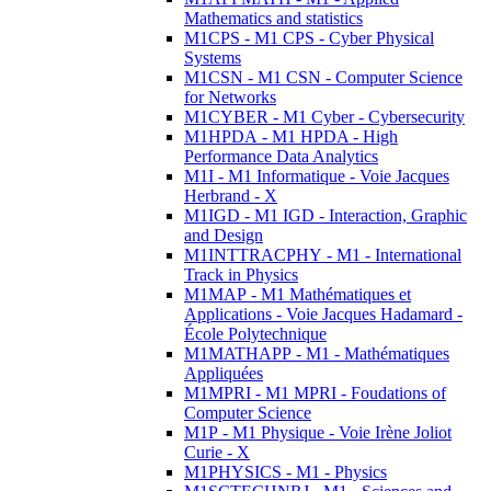
Mathematics and statistics
M1CPS - M1 CPS - Cyber Physical
Systems
M1CSN - M1 CSN - Computer Science
for Networks
M1CYBER - M1 Cyber - Cybersecurity
M1HPDA - M1 HPDA - High
Performance Data Analytics
M1I - M1 Informatique - Voie Jacques
Herbrand - X
M1IGD - M1 IGD - Interaction, Graphic
and Design
M1INTTRACPHY - M1 - International
Track in Physics
M1MAP - M1 Mathématiques et
Applications - Voie Jacques Hadamard -
École Polytechnique
M1MATHAPP - M1 - Mathématiques
Appliquées
M1MPRI - M1 MPRI - Foudations of
Computer Science
M1P - M1 Physique - Voie Irène Joliot
Curie - X
M1PHYSICS - M1 - Physics