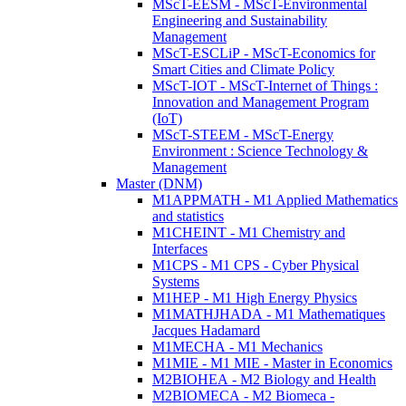
MScT-EESM - MScT-Environmental
Engineering and Sustainability
Management
MScT-ESCLiP - MScT-Economics for
Smart Cities and Climate Policy
MScT-IOT - MScT-Internet of Things :
Innovation and Management Program
(IoT)
MScT-STEEM - MScT-Energy
Environment : Science Technology &
Management
Master (DNM)
M1APPMATH - M1 Applied Mathematics
and statistics
M1CHEINT - M1 Chemistry and
Interfaces
M1CPS - M1 CPS - Cyber Physical
Systems
M1HEP - M1 High Energy Physics
M1MATHJHADA - M1 Mathematiques
Jacques Hadamard
M1MECHA - M1 Mechanics
M1MIE - M1 MIE - Master in Economics
M2BIOHEA - M2 Biology and Health
M2BIOMECA - M2 Biomeca -