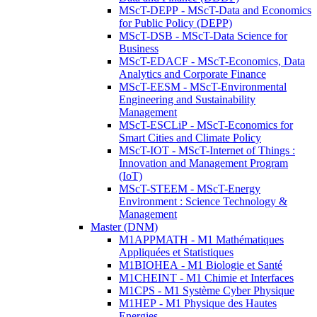
MScT-DEPP - MScT-Data and Economics
for Public Policy (DEPP)
MScT-DSB - MScT-Data Science for
Business
MScT-EDACF - MScT-Economics, Data
Analytics and Corporate Finance
MScT-EESM - MScT-Environmental
Engineering and Sustainability
Management
MScT-ESCLiP - MScT-Economics for
Smart Cities and Climate Policy
MScT-IOT - MScT-Internet of Things :
Innovation and Management Program
(IoT)
MScT-STEEM - MScT-Energy
Environment : Science Technology &
Management
Master (DNM)
M1APPMATH - M1 Mathématiques
Appliquées et Statistiques
M1BIOHEA - M1 Biologie et Santé
M1CHEINT - M1 Chimie et Interfaces
M1CPS - M1 Système Cyber Physique
M1HEP - M1 Physique des Hautes
Energies