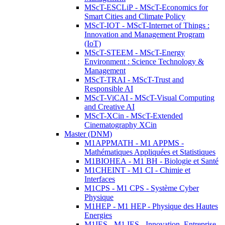
MScT-ESCLiP - MScT-Economics for
Smart Cities and Climate Policy
MScT-IOT - MScT-Internet of Things :
Innovation and Management Program
(IoT)
MScT-STEEM - MScT-Energy
Environment : Science Technology &
Management
MScT-TRAI - MScT-Trust and
Responsible AI
MScT-ViCAI - MScT-Visual Computing
and Creative AI
MScT-XCin - MScT-Extended
Cinematography XCin
Master (DNM)
M1APPMATH - M1 APPMS -
Mathématiques Appliquées et Statistiques
M1BIOHEA - M1 BH - Biologie et Santé
M1CHEINT - M1 CI - Chimie et
Interfaces
M1CPS - M1 CPS - Système Cyber
Physique
M1HEP - M1 HEP - Physique des Hautes
Energies
M1IES - M1 IES - Innovation, Entreprise