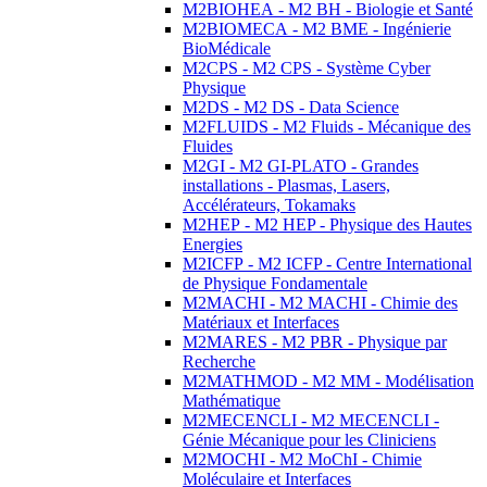
M2BIOHEA - M2 BH - Biologie et Santé
M2BIOMECA - M2 BME - Ingénierie
BioMédicale
M2CPS - M2 CPS - Système Cyber
Physique
M2DS - M2 DS - Data Science
M2FLUIDS - M2 Fluids - Mécanique des
Fluides
M2GI - M2 GI-PLATO - Grandes
installations - Plasmas, Lasers,
Accélérateurs, Tokamaks
M2HEP - M2 HEP - Physique des Hautes
Energies
M2ICFP - M2 ICFP - Centre International
de Physique Fondamentale
M2MACHI - M2 MACHI - Chimie des
Matériaux et Interfaces
M2MARES - M2 PBR - Physique par
Recherche
M2MATHMOD - M2 MM - Modélisation
Mathématique
M2MECENCLI - M2 MECENCLI -
Génie Mécanique pour les Cliniciens
M2MOCHI - M2 MoChI - Chimie
Moléculaire et Interfaces