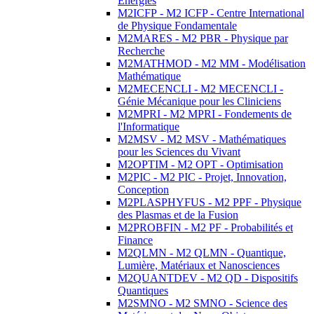
Energies
M2ICFP - M2 ICFP - Centre International
de Physique Fondamentale
M2MARES - M2 PBR - Physique par
Recherche
M2MATHMOD - M2 MM - Modélisation
Mathématique
M2MECENCLI - M2 MECENCLI -
Génie Mécanique pour les Cliniciens
M2MPRI - M2 MPRI - Fondements de
l'Informatique
M2MSV - M2 MSV - Mathématiques
pour les Sciences du Vivant
M2OPTIM - M2 OPT - Optimisation
M2PIC - M2 PIC - Projet, Innovation,
Conception
M2PLASPHYFUS - M2 PPF - Physique
des Plasmas et de la Fusion
M2PROBFIN - M2 PF - Probabilités et
Finance
M2QLMN - M2 QLMN - Quantique,
Lumière, Matériaux et Nanosciences
M2QUANTDEV - M2 QD - Dispositifs
Quantiques
M2SMNO - M2 SMNO - Science des