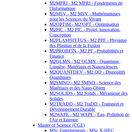
M2MPRI - M2 MPRI - Fondements de
l'Informatique
M2MSV - M2 MSV - Mathématiques
pour les Sciences du Vivant
M2OPTIM - M2 OPT - Optimisation
M2PIC - M2 PIC - Projet, Innovation,
Conception
M2PLASPHYFUS - M2 PPF - Physique
des Plasmas et de la Fusion
M2PROBFIN - M2 PF - Probabilités et
Finance
M2QLMN - M2 QLMN - Quantique,
Lumière, Matériaux et Nanosciences
M2QUANTDEV - M2 QD - Dispositifs
Quantiques
M2SMNO - M2 SMNO - Science des
Matériaux et des Nano-Objets
M2SOLIDS - M2 Solids - Mécanique des
Solides
M2TRADD - M2 TraDD - Transport et
Développement Durable
M2WAPE - M2 WAPE - Eau, Pollution de
l'Air et Energie
Master of Science (CGE)
MSc Entrepreneurs - MSc X-HEC