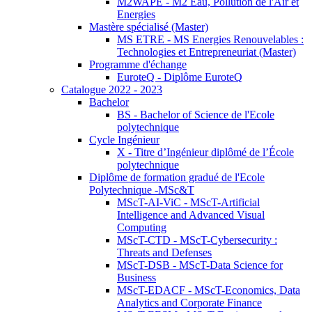
M2WAPE - M2 Eau, Pollution de l'Air et
Energies
Mastère spécialisé (Master)
MS ETRE - MS Energies Renouvelables :
Technologies et Entrepreneuriat (Master)
Programme d'échange
EuroteQ - Diplôme EuroteQ
Catalogue 2022 - 2023
Bachelor
BS - Bachelor of Science de l'Ecole
polytechnique
Cycle Ingénieur
X - Titre d’Ingénieur diplômé de l’École
polytechnique
Diplôme de formation gradué de l'Ecole
Polytechnique -MSc&T
MScT-AI-ViC - MScT-Artificial
Intelligence and Advanced Visual
Computing
MScT-CTD - MScT-Cybersecurity :
Threats and Defenses
MScT-DSB - MScT-Data Science for
Business
MScT-EDACF - MScT-Economics, Data
Analytics and Corporate Finance