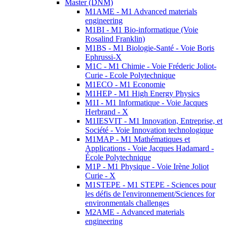
Master (DNM)
M1AME - M1 Advanced materials
engineering
M1BI - M1 Bio-informatique (Voie
Rosalind Franklin)
M1BS - M1 Biologie-Santé - Voie Boris
Ephrussi-X
M1C - M1 Chimie - Voie Fréderic Joliot-
Curie - Ecole Polytechnique
M1ECO - M1 Economie
M1HEP - M1 High Energy Physics
M1I - M1 Informatique - Voie Jacques
Herbrand - X
M1IESVIT - M1 Innovation, Entreprise, et
Société - Voie Innovation technologique
M1MAP - M1 Mathématiques et
Applications - Voie Jacques Hadamard -
École Polytechnique
M1P - M1 Physique - Voie Irène Joliot
Curie - X
M1STEPE - M1 STEPE - Sciences pour
les défis de l'environnement/Sciences for
environmentals challenges
M2AME - Advanced materials
engineering