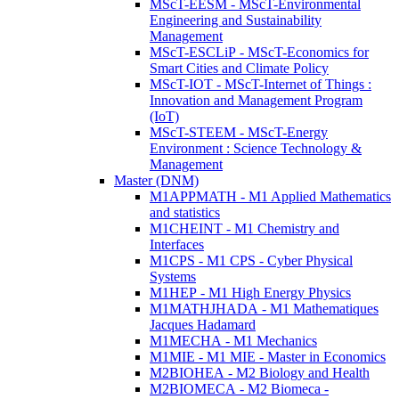
MScT-EESM - MScT-Environmental
Engineering and Sustainability
Management
MScT-ESCLiP - MScT-Economics for
Smart Cities and Climate Policy
MScT-IOT - MScT-Internet of Things :
Innovation and Management Program
(IoT)
MScT-STEEM - MScT-Energy
Environment : Science Technology &
Management
Master (DNM)
M1APPMATH - M1 Applied Mathematics
and statistics
M1CHEINT - M1 Chemistry and
Interfaces
M1CPS - M1 CPS - Cyber Physical
Systems
M1HEP - M1 High Energy Physics
M1MATHJHADA - M1 Mathematiques
Jacques Hadamard
M1MECHA - M1 Mechanics
M1MIE - M1 MIE - Master in Economics
M2BIOHEA - M2 Biology and Health
M2BIOMECA - M2 Biomeca -