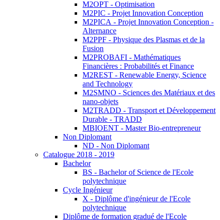
M2OPT - Optimisation
M2PIC - Projet Innovation Conception
M2PICA - Projet Innovation Conception -
Alternance
M2PPF - Physique des Plasmas et de la
Fusion
M2PROBAFI - Mathématiques
Financières : Probabilités et Finance
M2REST - Renewable Energy, Science
and Technology
M2SMNO - Sciences des Matériaux et des
nano-objets
M2TRADD - Transport et Développement
Durable - TRADD
MBIOENT - Master Bio-entrepreneur
Non Diplomant
ND - Non Diplomant
Catalogue 2018 - 2019
Bachelor
BS - Bachelor of Science de l'Ecole
polytechnique
Cycle Ingénieur
X - Diplôme d'ingénieur de l'Ecole
polytechnique
Diplôme de formation gradué de l'Ecole