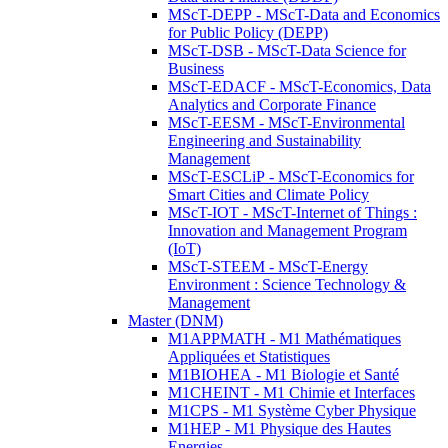
MScT-DEPP - MScT-Data and Economics
for Public Policy (DEPP)
MScT-DSB - MScT-Data Science for
Business
MScT-EDACF - MScT-Economics, Data
Analytics and Corporate Finance
MScT-EESM - MScT-Environmental
Engineering and Sustainability
Management
MScT-ESCLiP - MScT-Economics for
Smart Cities and Climate Policy
MScT-IOT - MScT-Internet of Things :
Innovation and Management Program
(IoT)
MScT-STEEM - MScT-Energy
Environment : Science Technology &
Management
Master (DNM)
M1APPMATH - M1 Mathématiques
Appliquées et Statistiques
M1BIOHEA - M1 Biologie et Santé
M1CHEINT - M1 Chimie et Interfaces
M1CPS - M1 Système Cyber Physique
M1HEP - M1 Physique des Hautes
Energies