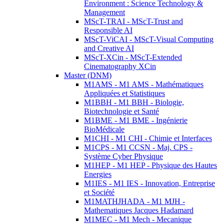
Environment : Science Technology &
Management
MScT-TRAI - MScT-Trust and
Responsible AI
MScT-ViCAI - MScT-Visual Computing
and Creative AI
MScT-XCin - MScT-Extended
Cinematography XCin
Master (DNM)
M1AMS - M1 AMS - Mathématiques
Appliquées et Statistiques
M1BBH - M1 BBH - Biologie,
Biotechnologie et Santé
M1BME - M1 BME - Ingénierie
BioMédicale
M1CHI - M1 CHI - Chimie et Interfaces
M1CPS - M1 CCSN - Maj. CPS -
Système Cyber Physique
M1HEP - M1 HEP - Physique des Hautes
Energies
M1IES - M1 IES - Innovation, Entreprise
et Société
M1MATHJHADA - M1 MJH -
Mathematiques Jacques Hadamard
M1MEC - M1 Mech - Mecanique