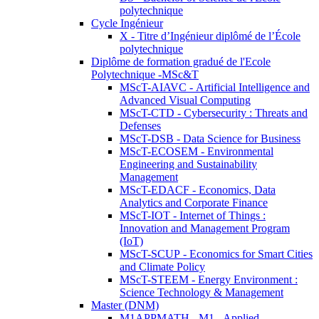
polytechnique
Cycle Ingénieur
X - Titre d’Ingénieur diplômé de l’École
polytechnique
Diplôme de formation gradué de l'Ecole
Polytechnique -MSc&T
MScT-AIAVC - Artificial Intelligence and
Advanced Visual Computing
MScT-CTD - Cybersecurity : Threats and
Defenses
MScT-DSB - Data Science for Business
MScT-ECOSEM - Environmental
Engineering and Sustainability
Management
MScT-EDACF - Economics, Data
Analytics and Corporate Finance
MScT-IOT - Internet of Things :
Innovation and Management Program
(IoT)
MScT-SCUP - Economics for Smart Cities
and Climate Policy
MScT-STEEM - Energy Environment :
Science Technology & Management
Master (DNM)
M1APPMATH - M1 - Applied