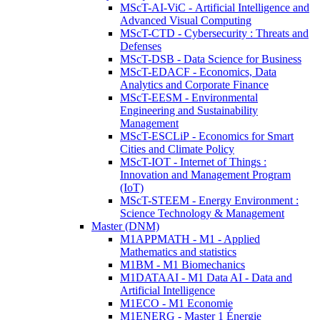
MScT-AI-ViC - Artificial Intelligence and
Advanced Visual Computing
MScT-CTD - Cybersecurity : Threats and
Defenses
MScT-DSB - Data Science for Business
MScT-EDACF - Economics, Data
Analytics and Corporate Finance
MScT-EESM - Environmental
Engineering and Sustainability
Management
MScT-ESCLiP - Economics for Smart
Cities and Climate Policy
MScT-IOT - Internet of Things :
Innovation and Management Program
(IoT)
MScT-STEEM - Energy Environment :
Science Technology & Management
Master (DNM)
M1APPMATH - M1 - Applied
Mathematics and statistics
M1BM - M1 Biomechanics
M1DATAAI - M1 Data AI - Data and
Artificial Intelligence
M1ECO - M1 Economie
M1ENERG - Master 1 Énergie