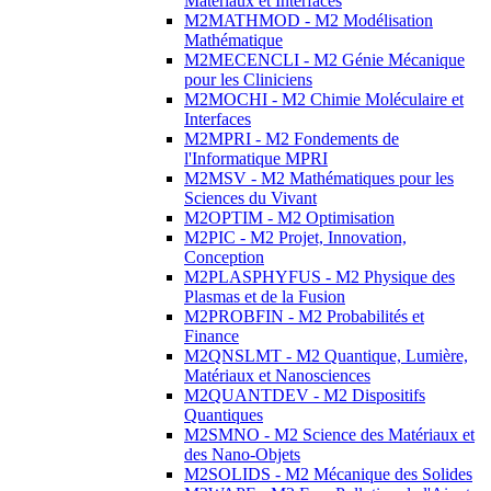
Matériaux et Interfaces
M2MATHMOD - M2 Modélisation
Mathématique
M2MECENCLI - M2 Génie Mécanique
pour les Cliniciens
M2MOCHI - M2 Chimie Moléculaire et
Interfaces
M2MPRI - M2 Fondements de
l'Informatique MPRI
M2MSV - M2 Mathématiques pour les
Sciences du Vivant
M2OPTIM - M2 Optimisation
M2PIC - M2 Projet, Innovation,
Conception
M2PLASPHYFUS - M2 Physique des
Plasmas et de la Fusion
M2PROBFIN - M2 Probabilités et
Finance
M2QNSLMT - M2 Quantique, Lumière,
Matériaux et Nanosciences
M2QUANTDEV - M2 Dispositifs
Quantiques
M2SMNO - M2 Science des Matériaux et
des Nano-Objets
M2SOLIDS - M2 Mécanique des Solides