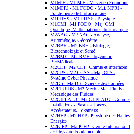
M1MIE - M1 MiE - Master en Economie
M1MPRI - M1 FODQ - Maj. MPRI -
Fondements de l'Informatique
M1PHYS - M1 PHYS - Physique
M1QMI - M1 FODQ - Maj. QMI -
Quantique, Mathematiques, Informatique
M2AAG - M2 AAG - Analyse,
Arithmétique, Géométrie
M2BBH - M2 BBH - Biologie,
Biotechnologie et Santé
M2BME - M2 BME - Ingénierie
BioMédicale
M2CHI - M2 CHI - Chimie et Interfaces
M2CPS - M2 CCSN - Maj. CPS -
Système Cyber Physique
M2DS - M2 DS - Science des données
M2FLUIDS - M2 Mech - Maj. Fluids -
Mecanique des Fluides
M2GIPLATO - M2 GI-PLATO - Grandes
installations - Plasmas, Lasers,
Accélérateurs, Tokamaks
M2HEP - M2 HEP - Physique des Hautes
Energies
M2ICFP - M2 ICFP - Centre International
de Physique Fondamentale