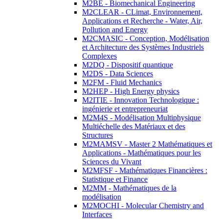
M2BE - Biomechanical Engineering
M2CLEAR - CLimat, Environnement,
Applications et Recherche - Water, Air,
Pollution and Energy
M2CMASIC - Conception, Modélisation
et Architecture des Systèmes Industriels
Complexes
M2DQ - Dispositif quantique
M2DS - Data Sciences
M2FM - Fluid Mechanics
M2HEP - High Energy physics
M2ITIE - Innovation Technologique :
ingénierie et entrepreneuriat
M2M4S - Modélisation Multiphysique
Multiéchelle des Matériaux et des
Structures
M2MAMSV - Master 2 Mathématiques et
Applications - Mathématiques pour les
Sciences du Vivant
M2MFSF - Mathématiques Financières :
Statistique et Finance
M2MM - Mathématiques de la
modélisation
M2MOCHI - Molecular Chemistry and
Interfaces