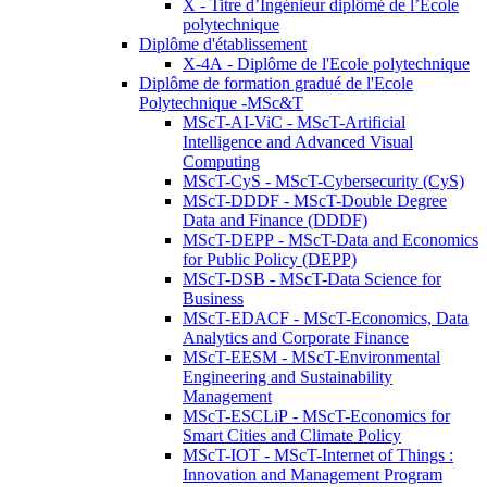
X - Titre d’Ingénieur diplômé de l’École
polytechnique
Diplôme d'établissement
X-4A - Diplôme de l'Ecole polytechnique
Diplôme de formation gradué de l'Ecole
Polytechnique -MSc&T
MScT-AI-ViC - MScT-Artificial
Intelligence and Advanced Visual
Computing
MScT-CyS - MScT-Cybersecurity (CyS)
MScT-DDDF - MScT-Double Degree
Data and Finance (DDDF)
MScT-DEPP - MScT-Data and Economics
for Public Policy (DEPP)
MScT-DSB - MScT-Data Science for
Business
MScT-EDACF - MScT-Economics, Data
Analytics and Corporate Finance
MScT-EESM - MScT-Environmental
Engineering and Sustainability
Management
MScT-ESCLiP - MScT-Economics for
Smart Cities and Climate Policy
MScT-IOT - MScT-Internet of Things :
Innovation and Management Program