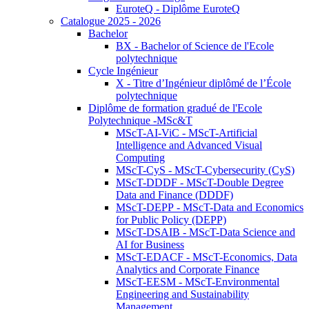
EuroteQ - Diplôme EuroteQ
Catalogue 2025 - 2026
Bachelor
BX - Bachelor of Science de l'Ecole
polytechnique
Cycle Ingénieur
X - Titre d’Ingénieur diplômé de l’École
polytechnique
Diplôme de formation gradué de l'Ecole
Polytechnique -MSc&T
MScT-AI-ViC - MScT-Artificial
Intelligence and Advanced Visual
Computing
MScT-CyS - MScT-Cybersecurity (CyS)
MScT-DDDF - MScT-Double Degree
Data and Finance (DDDF)
MScT-DEPP - MScT-Data and Economics
for Public Policy (DEPP)
MScT-DSAIB - MScT-Data Science and
AI for Business
MScT-EDACF - MScT-Economics, Data
Analytics and Corporate Finance
MScT-EESM - MScT-Environmental
Engineering and Sustainability
Management