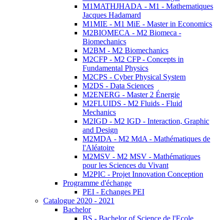
M1MATHJHADA - M1 - Mathematiques
Jacques Hadamard
M1MIE - M1 MiE - Master in Economics
M2BIOMECA - M2 Biomeca -
Biomechanics
M2BM - M2 Biomechanics
M2CFP - M2 CFP - Concepts in
Fundamental Physics
M2CPS - Cyber Physical System
M2DS - Data Sciences
M2ENERG - Master 2 Énergie
M2FLUIDS - M2 Fluids - Fluid
Mechanics
M2IGD - M2 IGD - Interaction, Graphic
and Design
M2MDA - M2 MdA - Mathématiques de
l'Aléatoire
M2MSV - M2 MSV - Mathématiques
pour les Sciences du Vivant
M2PIC - Projet Innovation Conception
Programme d'échange
PEI - Echanges PEI
Catalogue 2020 - 2021
Bachelor
BS - Bachelor of Science de l'Ecole