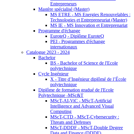
Entrepreneurs
Mastère spécialisé (Master)
MS ETRE - MS Energies Renouvelables :
Technologies et Entrepreneuriat (Master)
MS IE - MS Innovation et Entreprenariat
Programme d'échange
EuroteQ - Diplôme EuroteQ
PEI - Programmes d'échange
internationaux
Catalogue 2023 - 2024
Bachelor
BS - Bachelor of Science de l'Ecole
polytechnique
Cycle Ingénieur
X - Titre d’Ingénieur diplômé de l’École
polytechnique
Diplôme de formation gradué de l'Ecole
Polytechnique -MSc&T
MScT-AI-ViC - MScT-Artificial
Intelligence and Advanced Visual
Computing
MScT-CTD - MScT-Cybersecurity :
Threats and Defenses
MScT-DDDF - MScT-Double Degree
Data and Finance (DDDF)