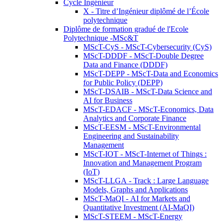
Cycle Ingénieur
X - Titre d’Ingénieur diplômé de l’École
polytechnique
Diplôme de formation gradué de l'Ecole
Polytechnique -MSc&T
MScT-CyS - MScT-Cybersecurity (CyS)
MScT-DDDF - MScT-Double Degree
Data and Finance (DDDF)
MScT-DEPP - MScT-Data and Economics
for Public Policy (DEPP)
MScT-DSAIB - MScT-Data Science and
AI for Business
MScT-EDACF - MScT-Economics, Data
Analytics and Corporate Finance
MScT-EESM - MScT-Environmental
Engineering and Sustainability
Management
MScT-IOT - MScT-Internet of Things :
Innovation and Management Program
(IoT)
MScT-LLGA - Track : Large Language
Models, Graphs and Applications
MScT-MaQI - AI for Markets and
Quantitative Investment (AI-MaQI)
MScT-STEEM - MScT-Energy