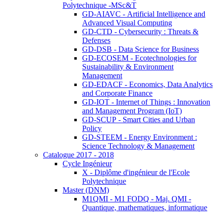
Polytechnique -MSc&T
GD-AIAVC - Artificial Intelligence and
Advanced Visual Computing
GD-CTD - Cybersecurity : Threats &
Defenses
GD-DSB - Data Science for Business
GD-ECOSEM - Ecotechnologies for
Sustainability & Environment
Management
GD-EDACF - Economics, Data Analytics
and Corporate Finance
GD-IOT - Internet of Things : Innovation
and Management Program (IoT)
GD-SCUP - Smart Cities and Urban
Policy
GD-STEEM - Energy Environment :
Science Technology & Management
Catalogue 2017 - 2018
Cycle Ingénieur
X - Diplôme d'ingénieur de l'Ecole
Polytechnique
Master (DNM)
M1QMI - M1 FODQ - Maj. QMI -
Quantique, mathematiques, informatique