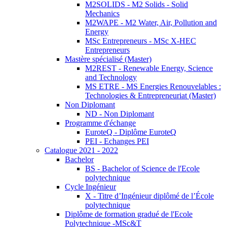
M2SOLIDS - M2 Solids - Solid
Mechanics
M2WAPE - M2 Water, Air, Pollution and
Energy
MSc Entrepreneurs - MSc X-HEC
Entrepreneurs
Mastère spécialisé (Master)
M2REST - Renewable Energy, Science
and Technology
MS ETRE - MS Energies Renouvelables :
Technologies & Entrepreneuriat (Master)
Non Diplomant
ND - Non Diplomant
Programme d'échange
EuroteQ - Diplôme EuroteQ
PEI - Echanges PEI
Catalogue 2021 - 2022
Bachelor
BS - Bachelor of Science de l'Ecole
polytechnique
Cycle Ingénieur
X - Titre d’Ingénieur diplômé de l’École
polytechnique
Diplôme de formation gradué de l'Ecole
Polytechnique -MSc&T