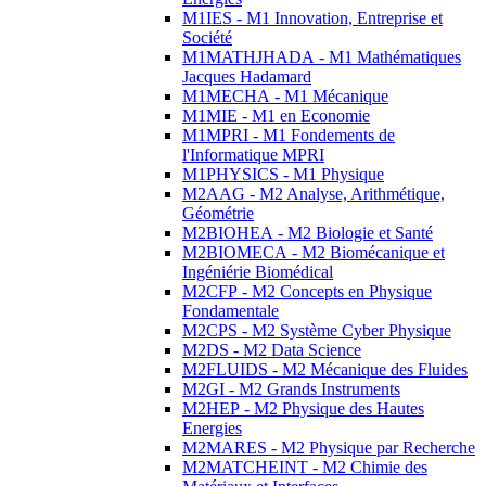
M1IES - M1 Innovation, Entreprise et
Société
M1MATHJHADA - M1 Mathématiques
Jacques Hadamard
M1MECHA - M1 Mécanique
M1MIE - M1 en Economie
M1MPRI - M1 Fondements de
l'Informatique MPRI
M1PHYSICS - M1 Physique
M2AAG - M2 Analyse, Arithmétique,
Géométrie
M2BIOHEA - M2 Biologie et Santé
M2BIOMECA - M2 Biomécanique et
Ingéniérie Biomédical
M2CFP - M2 Concepts en Physique
Fondamentale
M2CPS - M2 Système Cyber Physique
M2DS - M2 Data Science
M2FLUIDS - M2 Mécanique des Fluides
M2GI - M2 Grands Instruments
M2HEP - M2 Physique des Hautes
Energies
M2MARES - M2 Physique par Recherche
M2MATCHEINT - M2 Chimie des