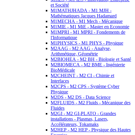
et Société
M1MATHJHADA - M1 MJH -
Mathématiques Jacques Hadamard
M1MECHA - M1 Mech - Mécanique
M1MIE - M1 MiE - Master en Economie
M1MPRI - M1 MPRI - Fondements de
l'Informatique
M1PHYSICS - M1 PHYS - Physique
M2AAG - M2 AAG - Analyse,
Arithmétique, Géométrie
M2BIOHEA - M2 BH - Biologie et Santé
M2BIOMECA - M2 BME - Ingénierie
BioMédicale
M2CHEINT - M2 CI - Chimie et
Interfaces
M2CPS - M2 CPS - Système Cyber
Physique
M2DS - M2 DS - Data Science
M2FLUIDS - M2 Fluids - Mécanique des
Fluides
M2GI - M2 GI-PLATO - Grandes
installations - Plasmas, Lasers,
Accélérateurs, Tokamaks
M2HEP - M2 HEP - Physique des Hautes