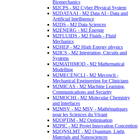
Biomechanics
M2CPS - M2 Cyber Physical System
M2DATAAI - M2 Data AI - Data and
Artificial Intelligence
M2DS - M2 Data Sciences
M2ENERG - M2 Énergie
M2FLUIDS - M2 Fluids - Fluid
Mechanics
M2HEP - M2 High Energy physics
M2ICS - M2 Integration, Circuits and
Systems
M2MATHMOD - M2 Mathematical
Modelling
M2MECENCLI - M2 Mecencli -
Mechanical Engineering for Clinicians
M2MICAS - M2 Machine Learning,
Communications and Security
M2MOCHI - M2 Molecular Chemistry
and Interfaces
M2MSV - M2 MSV - Mathématiques
pour les Sciences du Vivant
M2OPTIM - M2 Optimisation
M2PIC - M2 Projet Innovation Conception
M2QNSLMT - M2 Quantum, Light,
Materials and Nanosciences