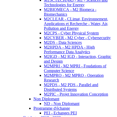
M1SCTECHNRJ - M1 - Sciences and
Technologies for Energy
M2BIOMECA - M2 Biomeca -
Biomechanics
M2CLEAR - CLimat, Environnement,
Applications et Recherche - Water, Air,
Pollution and Energy
M2CPS - Cyber Physical System
M2CYBER - M2 Cyber - Cybersecurity
M2DS - Data Sciences
M2HPDA - M2 HPDA - High
Performance Data Analytics
M2IGD - M2 IGD - Interaction, Graphic
and Design
M2MPRI - M2 MPRI - Foudations of
Computer Science
M2MPRO - M2 MPRO - Operation
Research
M2PDS - M2 PDS - Parallel and
Distributed Systems
M2PIC - Projet Innovation Conception
Non Diplomant
ND - Non Diplomant
Programme d'échange
PEI - Echanges PEI