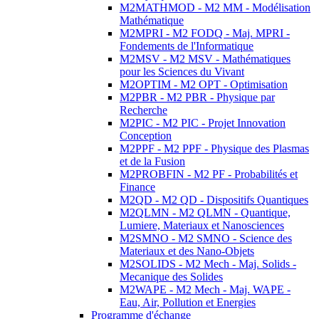
M2MATHMOD - M2 MM - Modélisation
Mathématique
M2MPRI - M2 FODQ - Maj. MPRI -
Fondements de l'Informatique
M2MSV - M2 MSV - Mathématiques
pour les Sciences du Vivant
M2OPTIM - M2 OPT - Optimisation
M2PBR - M2 PBR - Physique par
Recherche
M2PIC - M2 PIC - Projet Innovation
Conception
M2PPF - M2 PPF - Physique des Plasmas
et de la Fusion
M2PROBFIN - M2 PF - Probabilités et
Finance
M2QD - M2 QD - Dispositifs Quantiques
M2QLMN - M2 QLMN - Quantique,
Lumiere, Materiaux et Nanosciences
M2SMNO - M2 SMNO - Science des
Materiaux et des Nano-Objets
M2SOLIDS - M2 Mech - Maj. Solids -
Mecanique des Solides
M2WAPE - M2 Mech - Maj. WAPE -
Eau, Air, Pollution et Energies
Programme d'échange