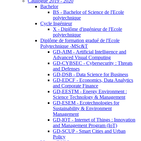
Catalogue 2019 - 2020
Bachelor
BS - Bachelor of Science de l'Ecole
polytechnique
Cycle Ingénieur
X - Diplôme d'ingénieur de l'Ecole
polytechnique
Diplôme de formation gradué de l'Ecole
Polytechnique -MSc&T
GD-AIM - Artificial Intelligence and
Advanced Visual Computing
GD-CYBSEC - Cybersecurity : Threats
and Defenses
GD-DSB - Data Science for Business
GD-EDCF - Economics, Data Analytics
and Corporate Finance
GD-EESTM - Energy Environment :
Science Technology & Management
GD-ESEM - Ecotechnologies for
Sustainability & Environment
Management
GD-IOT - Internet of Things : Innovation
and Management Program (IoT)
GD-SCUP - Smart Cities and Urban
Policy