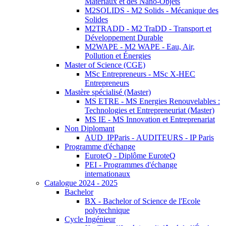
Matériaux et des Nano-Objets
M2SOLIDS - M2 Solids - Mécanique des
Solides
M2TRADD - M2 TraDD - Transport et
Développement Durable
M2WAPE - M2 WAPE - Eau, Air,
Pollution et Énergies
Master of Science (CGE)
MSc Entrepreneurs - MSc X-HEC
Entrepreneurs
Mastère spécialisé (Master)
MS ETRE - MS Energies Renouvelables :
Technologies et Entrepreneuriat (Master)
MS IE - MS Innovation et Entreprenariat
Non Diplomant
AUD_IPParis - AUDITEURS - IP Paris
Programme d'échange
EuroteQ - Diplôme EuroteQ
PEI - Programmes d'échange
internationaux
Catalogue 2024 - 2025
Bachelor
BX - Bachelor of Science de l'Ecole
polytechnique
Cycle Ingénieur