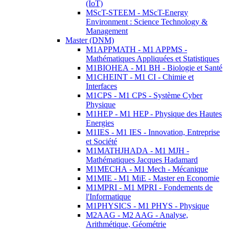
(IoT)
MScT-STEEM - MScT-Energy
Environment : Science Technology &
Management
Master (DNM)
M1APPMATH - M1 APPMS -
Mathématiques Appliquées et Statistiques
M1BIOHEA - M1 BH - Biologie et Santé
M1CHEINT - M1 CI - Chimie et
Interfaces
M1CPS - M1 CPS - Système Cyber
Physique
M1HEP - M1 HEP - Physique des Hautes
Energies
M1IES - M1 IES - Innovation, Entreprise
et Société
M1MATHJHADA - M1 MJH -
Mathématiques Jacques Hadamard
M1MECHA - M1 Mech - Mécanique
M1MIE - M1 MiE - Master en Economie
M1MPRI - M1 MPRI - Fondements de
l'Informatique
M1PHYSICS - M1 PHYS - Physique
M2AAG - M2 AAG - Analyse,
Arithmétique, Géométrie