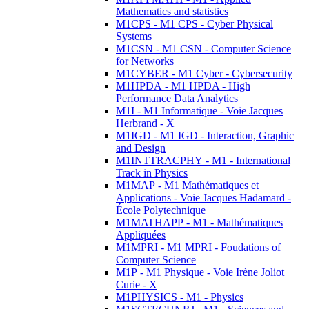
Mathematics and statistics
M1CPS - M1 CPS - Cyber Physical
Systems
M1CSN - M1 CSN - Computer Science
for Networks
M1CYBER - M1 Cyber - Cybersecurity
M1HPDA - M1 HPDA - High
Performance Data Analytics
M1I - M1 Informatique - Voie Jacques
Herbrand - X
M1IGD - M1 IGD - Interaction, Graphic
and Design
M1INTTRACPHY - M1 - International
Track in Physics
M1MAP - M1 Mathématiques et
Applications - Voie Jacques Hadamard -
École Polytechnique
M1MATHAPP - M1 - Mathématiques
Appliquées
M1MPRI - M1 MPRI - Foudations of
Computer Science
M1P - M1 Physique - Voie Irène Joliot
Curie - X
M1PHYSICS - M1 - Physics