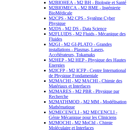
M2BIOHEA - M2 BH - Biologie et Santé
M2BIOMECA - M2 BME - Ingénierie
BioMédicale
M2CPS - M2 CPS - Système Cyber
Physique
M2DS - M2 DS - Data Science
M2FLUIDS - M2 Fluids - Mécanique des
Fluides
M2GI - M2 GI-PLATO - Grandes
installations - Plasmas, Lasers,
Accélérateurs, Tokamaks
M2HEP - M2 HEP - Physique des Hautes
Energies
M2ICFP - M2 ICFP - Centre International
de Physique Fondamentale
M2MACHI - M2 MACHI - Chimie des
Matériaux et Interfaces
M2MARES - M2 PBR - Physique par
Recherche
M2MATHMOD - M2 MM - Modélisation
Mathématique
M2MECENCLI - M2 MECENCLI -
Génie Mécanique pour les Cliniciens
M2MOCHI - M2 MoChI - Chimie
Moléculaire et Interfaces