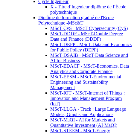
Cycle Ingénieur
X - Titre d’Ingénieur diplômé de l’École
polytechnique
Diplôme de formation gradué de l'Ecole
Polytechnique -MSc&T
MScT-CyS - MScT-Cybersecurity (CyS)
MScT-DDDF - MScT-Double Degree
Data and Finance (DDDF)
MScT-DEPP - MScT-Data and Economics
for Public Policy (DEPP)
MScT-DSAIB - MScT-Data Science and
AI for Business
MScT-EDACF - MScT-Economics, Data
Analytics and Corporate Finance
MScT-EESM - MScT-Environmental
Engineering and Sustainability
Management
MScT-IOT - MScT-Internet of Things :
Innovation and Management Program
(IoT)
MScT-LLGA - Track : Large Language
Models, Graphs and Applications
MScT-MaQI - AI for Markets and
Quantitative Investment (AI-MaQI)
MScT-STEEM - MScT-Energy