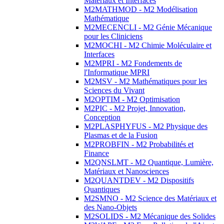
Matériaux et Interfaces
M2MATHMOD - M2 Modélisation
Mathématique
M2MECENCLI - M2 Génie Mécanique
pour les Cliniciens
M2MOCHI - M2 Chimie Moléculaire et
Interfaces
M2MPRI - M2 Fondements de
l'Informatique MPRI
M2MSV - M2 Mathématiques pour les
Sciences du Vivant
M2OPTIM - M2 Optimisation
M2PIC - M2 Projet, Innovation,
Conception
M2PLASPHYFUS - M2 Physique des
Plasmas et de la Fusion
M2PROBFIN - M2 Probabilités et
Finance
M2QNSLMT - M2 Quantique, Lumière,
Matériaux et Nanosciences
M2QUANTDEV - M2 Dispositifs
Quantiques
M2SMNO - M2 Science des Matériaux et
des Nano-Objets
M2SOLIDS - M2 Mécanique des Solides