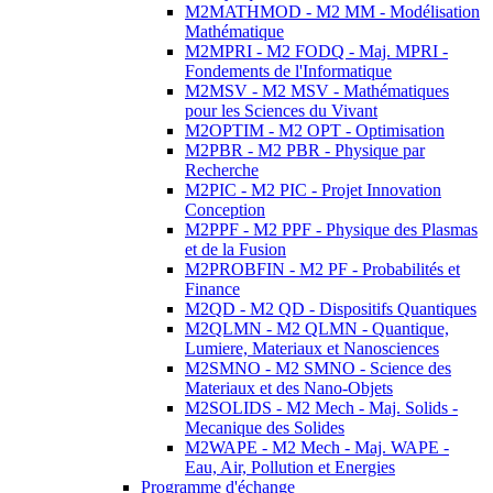
M2MATHMOD - M2 MM - Modélisation
Mathématique
M2MPRI - M2 FODQ - Maj. MPRI -
Fondements de l'Informatique
M2MSV - M2 MSV - Mathématiques
pour les Sciences du Vivant
M2OPTIM - M2 OPT - Optimisation
M2PBR - M2 PBR - Physique par
Recherche
M2PIC - M2 PIC - Projet Innovation
Conception
M2PPF - M2 PPF - Physique des Plasmas
et de la Fusion
M2PROBFIN - M2 PF - Probabilités et
Finance
M2QD - M2 QD - Dispositifs Quantiques
M2QLMN - M2 QLMN - Quantique,
Lumiere, Materiaux et Nanosciences
M2SMNO - M2 SMNO - Science des
Materiaux et des Nano-Objets
M2SOLIDS - M2 Mech - Maj. Solids -
Mecanique des Solides
M2WAPE - M2 Mech - Maj. WAPE -
Eau, Air, Pollution et Energies
Programme d'échange