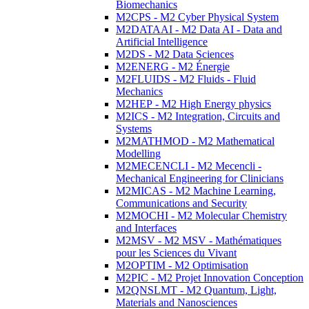
Biomechanics
M2CPS - M2 Cyber Physical System
M2DATAAI - M2 Data AI - Data and
Artificial Intelligence
M2DS - M2 Data Sciences
M2ENERG - M2 Énergie
M2FLUIDS - M2 Fluids - Fluid
Mechanics
M2HEP - M2 High Energy physics
M2ICS - M2 Integration, Circuits and
Systems
M2MATHMOD - M2 Mathematical
Modelling
M2MECENCLI - M2 Mecencli -
Mechanical Engineering for Clinicians
M2MICAS - M2 Machine Learning,
Communications and Security
M2MOCHI - M2 Molecular Chemistry
and Interfaces
M2MSV - M2 MSV - Mathématiques
pour les Sciences du Vivant
M2OPTIM - M2 Optimisation
M2PIC - M2 Projet Innovation Conception
M2QNSLMT - M2 Quantum, Light,
Materials and Nanosciences