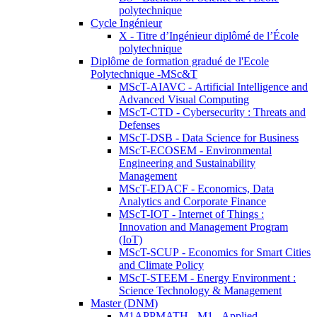
polytechnique
Cycle Ingénieur
X - Titre d’Ingénieur diplômé de l’École
polytechnique
Diplôme de formation gradué de l'Ecole
Polytechnique -MSc&T
MScT-AIAVC - Artificial Intelligence and
Advanced Visual Computing
MScT-CTD - Cybersecurity : Threats and
Defenses
MScT-DSB - Data Science for Business
MScT-ECOSEM - Environmental
Engineering and Sustainability
Management
MScT-EDACF - Economics, Data
Analytics and Corporate Finance
MScT-IOT - Internet of Things :
Innovation and Management Program
(IoT)
MScT-SCUP - Economics for Smart Cities
and Climate Policy
MScT-STEEM - Energy Environment :
Science Technology & Management
Master (DNM)
M1APPMATH - M1 - Applied