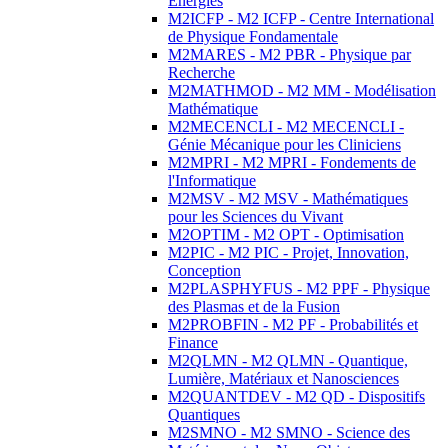
Energies
M2ICFP - M2 ICFP - Centre International
de Physique Fondamentale
M2MARES - M2 PBR - Physique par
Recherche
M2MATHMOD - M2 MM - Modélisation
Mathématique
M2MECENCLI - M2 MECENCLI -
Génie Mécanique pour les Cliniciens
M2MPRI - M2 MPRI - Fondements de
l'Informatique
M2MSV - M2 MSV - Mathématiques
pour les Sciences du Vivant
M2OPTIM - M2 OPT - Optimisation
M2PIC - M2 PIC - Projet, Innovation,
Conception
M2PLASPHYFUS - M2 PPF - Physique
des Plasmas et de la Fusion
M2PROBFIN - M2 PF - Probabilités et
Finance
M2QLMN - M2 QLMN - Quantique,
Lumière, Matériaux et Nanosciences
M2QUANTDEV - M2 QD - Dispositifs
Quantiques
M2SMNO - M2 SMNO - Science des