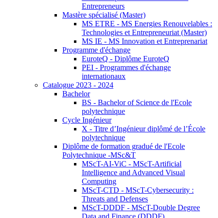
Entrepreneurs
Mastère spécialisé (Master)
MS ETRE - MS Energies Renouvelables :
Technologies et Entrepreneuriat (Master)
MS IE - MS Innovation et Entreprenariat
Programme d'échange
EuroteQ - Diplôme EuroteQ
PEI - Programmes d'échange
internationaux
Catalogue 2023 - 2024
Bachelor
BS - Bachelor of Science de l'Ecole
polytechnique
Cycle Ingénieur
X - Titre d’Ingénieur diplômé de l’École
polytechnique
Diplôme de formation gradué de l'Ecole
Polytechnique -MSc&T
MScT-AI-ViC - MScT-Artificial
Intelligence and Advanced Visual
Computing
MScT-CTD - MScT-Cybersecurity :
Threats and Defenses
MScT-DDDF - MScT-Double Degree
Data and Finance (DDDF)