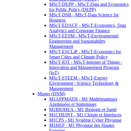
MScT-DEPP - MScT-Data and Economics
for Public Policy (DEPP)
MScT-DSB - MScT-Data Science for
Business
MScT-EDACF - MScT-Economics, Data
Analytics and Corporate Finance
MScT-EESM - MScT-Environmental
Engineering and Sustainability
Management
MScT-ESCLiP - MScT-Economics for
Smart Cities and Climate Policy
MScT-IOT - MScT-Internet of Things :
Innovation and Management Program
(IoT)
MScT-STEEM - MScT-Energy
Environment : Science Technology &
Management
Master (DNM)
M1APPMATH - M1 Mathématiques
Appliquées et Statistiques
M1BIOHEA - M1 Biologie et Santé
M1CHEINT - M1 Chimie et Interfaces
M1CPS - M1 Système Cyber Physique
M1HEP - M1 Physique des Hautes
Energies