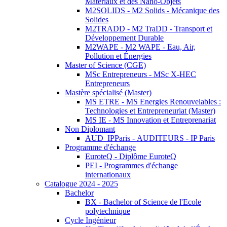
Matériaux et des Nano-Objets
M2SOLIDS - M2 Solids - Mécanique des
Solides
M2TRADD - M2 TraDD - Transport et
Développement Durable
M2WAPE - M2 WAPE - Eau, Air,
Pollution et Énergies
Master of Science (CGE)
MSc Entrepreneurs - MSc X-HEC
Entrepreneurs
Mastère spécialisé (Master)
MS ETRE - MS Energies Renouvelables :
Technologies et Entrepreneuriat (Master)
MS IE - MS Innovation et Entreprenariat
Non Diplomant
AUD_IPParis - AUDITEURS - IP Paris
Programme d'échange
EuroteQ - Diplôme EuroteQ
PEI - Programmes d'échange
internationaux
Catalogue 2024 - 2025
Bachelor
BX - Bachelor of Science de l'Ecole
polytechnique
Cycle Ingénieur