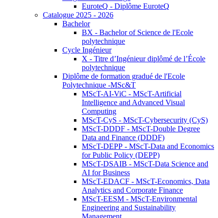
EuroteQ - Diplôme EuroteQ
Catalogue 2025 - 2026
Bachelor
BX - Bachelor of Science de l'Ecole
polytechnique
Cycle Ingénieur
X - Titre d’Ingénieur diplômé de l’École
polytechnique
Diplôme de formation gradué de l'Ecole
Polytechnique -MSc&T
MScT-AI-ViC - MScT-Artificial
Intelligence and Advanced Visual
Computing
MScT-CyS - MScT-Cybersecurity (CyS)
MScT-DDDF - MScT-Double Degree
Data and Finance (DDDF)
MScT-DEPP - MScT-Data and Economics
for Public Policy (DEPP)
MScT-DSAIB - MScT-Data Science and
AI for Business
MScT-EDACF - MScT-Economics, Data
Analytics and Corporate Finance
MScT-EESM - MScT-Environmental
Engineering and Sustainability
Management