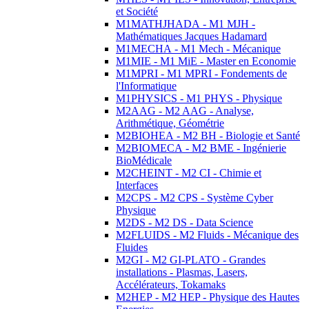
et Société
M1MATHJHADA - M1 MJH -
Mathématiques Jacques Hadamard
M1MECHA - M1 Mech - Mécanique
M1MIE - M1 MiE - Master en Economie
M1MPRI - M1 MPRI - Fondements de
l'Informatique
M1PHYSICS - M1 PHYS - Physique
M2AAG - M2 AAG - Analyse,
Arithmétique, Géométrie
M2BIOHEA - M2 BH - Biologie et Santé
M2BIOMECA - M2 BME - Ingénierie
BioMédicale
M2CHEINT - M2 CI - Chimie et
Interfaces
M2CPS - M2 CPS - Système Cyber
Physique
M2DS - M2 DS - Data Science
M2FLUIDS - M2 Fluids - Mécanique des
Fluides
M2GI - M2 GI-PLATO - Grandes
installations - Plasmas, Lasers,
Accélérateurs, Tokamaks
M2HEP - M2 HEP - Physique des Hautes