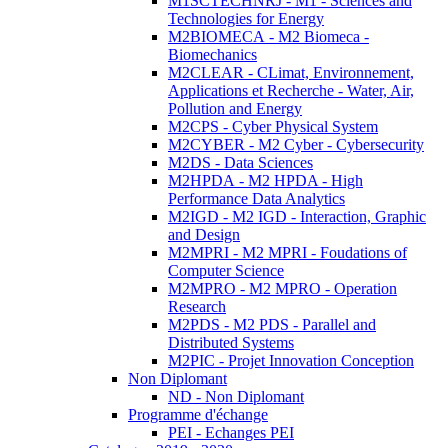
M1SCTECHNRJ - M1 - Sciences and
Technologies for Energy
M2BIOMECA - M2 Biomeca -
Biomechanics
M2CLEAR - CLimat, Environnement,
Applications et Recherche - Water, Air,
Pollution and Energy
M2CPS - Cyber Physical System
M2CYBER - M2 Cyber - Cybersecurity
M2DS - Data Sciences
M2HPDA - M2 HPDA - High
Performance Data Analytics
M2IGD - M2 IGD - Interaction, Graphic
and Design
M2MPRI - M2 MPRI - Foudations of
Computer Science
M2MPRO - M2 MPRO - Operation
Research
M2PDS - M2 PDS - Parallel and
Distributed Systems
M2PIC - Projet Innovation Conception
Non Diplomant
ND - Non Diplomant
Programme d'échange
PEI - Echanges PEI