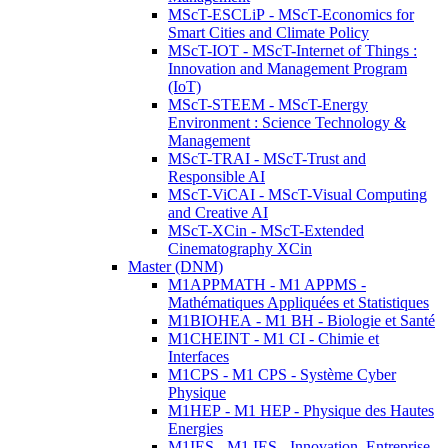
MScT-ESCLiP - MScT-Economics for
Smart Cities and Climate Policy
MScT-IOT - MScT-Internet of Things :
Innovation and Management Program
(IoT)
MScT-STEEM - MScT-Energy
Environment : Science Technology &
Management
MScT-TRAI - MScT-Trust and
Responsible AI
MScT-ViCAI - MScT-Visual Computing
and Creative AI
MScT-XCin - MScT-Extended
Cinematography XCin
Master (DNM)
M1APPMATH - M1 APPMS -
Mathématiques Appliquées et Statistiques
M1BIOHEA - M1 BH - Biologie et Santé
M1CHEINT - M1 CI - Chimie et
Interfaces
M1CPS - M1 CPS - Système Cyber
Physique
M1HEP - M1 HEP - Physique des Hautes
Energies
M1IES - M1 IES - Innovation, Entreprise