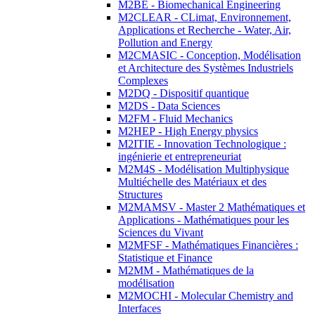
M2BE - Biomechanical Engineering
M2CLEAR - CLimat, Environnement,
Applications et Recherche - Water, Air,
Pollution and Energy
M2CMASIC - Conception, Modélisation
et Architecture des Systèmes Industriels
Complexes
M2DQ - Dispositif quantique
M2DS - Data Sciences
M2FM - Fluid Mechanics
M2HEP - High Energy physics
M2ITIE - Innovation Technologique :
ingénierie et entrepreneuriat
M2M4S - Modélisation Multiphysique
Multiéchelle des Matériaux et des
Structures
M2MAMSV - Master 2 Mathématiques et
Applications - Mathématiques pour les
Sciences du Vivant
M2MFSF - Mathématiques Financières :
Statistique et Finance
M2MM - Mathématiques de la
modélisation
M2MOCHI - Molecular Chemistry and
Interfaces