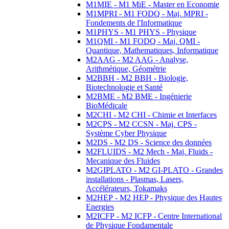
M1MIE - M1 MiE - Master en Economie
M1MPRI - M1 FODQ - Maj. MPRI -
Fondements de l'Informatique
M1PHYS - M1 PHYS - Physique
M1QMI - M1 FODQ - Maj. QMI -
Quantique, Mathematiques, Informatique
M2AAG - M2 AAG - Analyse,
Arithmétique, Géométrie
M2BBH - M2 BBH - Biologie,
Biotechnologie et Santé
M2BME - M2 BME - Ingénierie
BioMédicale
M2CHI - M2 CHI - Chimie et Interfaces
M2CPS - M2 CCSN - Maj. CPS -
Système Cyber Physique
M2DS - M2 DS - Science des données
M2FLUIDS - M2 Mech - Maj. Fluids -
Mecanique des Fluides
M2GIPLATO - M2 GI-PLATO - Grandes
installations - Plasmas, Lasers,
Accélérateurs, Tokamaks
M2HEP - M2 HEP - Physique des Hautes
Energies
M2ICFP - M2 ICFP - Centre International
de Physique Fondamentale