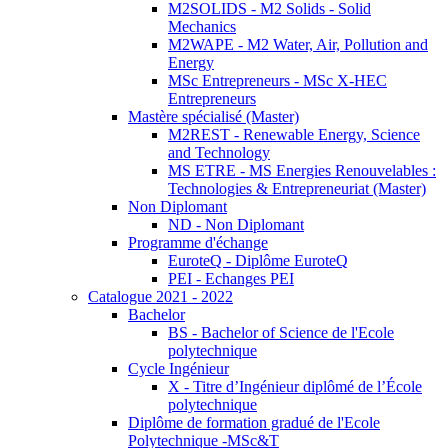
M2SOLIDS - M2 Solids - Solid
Mechanics
M2WAPE - M2 Water, Air, Pollution and
Energy
MSc Entrepreneurs - MSc X-HEC
Entrepreneurs
Mastère spécialisé (Master)
M2REST - Renewable Energy, Science
and Technology
MS ETRE - MS Energies Renouvelables :
Technologies & Entrepreneuriat (Master)
Non Diplomant
ND - Non Diplomant
Programme d'échange
EuroteQ - Diplôme EuroteQ
PEI - Echanges PEI
Catalogue 2021 - 2022
Bachelor
BS - Bachelor of Science de l'Ecole
polytechnique
Cycle Ingénieur
X - Titre d’Ingénieur diplômé de l’École
polytechnique
Diplôme de formation gradué de l'Ecole
Polytechnique -MSc&T