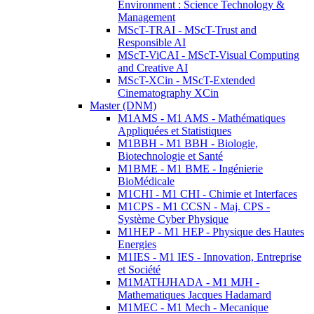
Environment : Science Technology &
Management
MScT-TRAI - MScT-Trust and
Responsible AI
MScT-ViCAI - MScT-Visual Computing
and Creative AI
MScT-XCin - MScT-Extended
Cinematography XCin
Master (DNM)
M1AMS - M1 AMS - Mathématiques
Appliquées et Statistiques
M1BBH - M1 BBH - Biologie,
Biotechnologie et Santé
M1BME - M1 BME - Ingénierie
BioMédicale
M1CHI - M1 CHI - Chimie et Interfaces
M1CPS - M1 CCSN - Maj. CPS -
Système Cyber Physique
M1HEP - M1 HEP - Physique des Hautes
Energies
M1IES - M1 IES - Innovation, Entreprise
et Société
M1MATHJHADA - M1 MJH -
Mathematiques Jacques Hadamard
M1MEC - M1 Mech - Mecanique