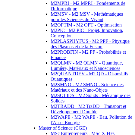
M2MPRI - M2 MPRI - Fondements de
l'Informatique
M2MSV - M2 MSV - Mathématiques
pour les Sciences du Vivant
M2OPTIM - M2 OPT - Optimisation
M2PIC - M2 PIC - Projet, Innovation,
Conception
M2PLASPHYFUS - M2 PPF - Physique
des Plasmas et de la Fusion
M2PROBFIN - M2 PF - Probabilités et
Finance
M2QLMN - M2 QLMN - Quantique,
Lumière, Matériaux et Nanosciences
M2QUANTDEV - M2 QD - Dispositifs
Quantiques
M2SMNO - M2 SMNO - Science des
Matériaux et des Nano-Objets
M2SOLIDS - M2 Solids - Mécanique des
Solides
M2TRADD - M2 TraDD - Transport et
Développement Durable
M2WAPE - M2 WAPE - Eau, Pollution de
l'Air et Energie
Master of Science (CGE)
MSc Entrepreneurs - MSc X-HEC