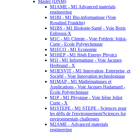
Master (DNM)
M1AME - M1 Advanced materials
engineering
M1BI - M1 Bio-informatique (Voie
Rosalind Franklin)
M1BS - M1 Biologie-Santé - Voie Boris
Ephrussi-X
M1C - M1 Chimie - Voie Fréderic Joliot-
Curie - Ecole Polytechnique
M1ECO - M1 Economie
M1HEP - M1 High Energy Physics
M1I - M1 Informatique - Voie Jacques
Herbrand - X
M1IESVIT - M1 Innovation, Entreprise, et
Société - Voie Innovation technologique
M1MAP - M1 Mathématiques et
Applications - Voie Jacques Hadamard -
École Polytechnique
M1P - M1 Physique - Voie Irène Joliot
Curie - X
M1STEPE - M1 STEPE - Sciences pour
les défis de l'environnement/Sciences for
environmentals challenges
M2AME - Advanced materials
engineering