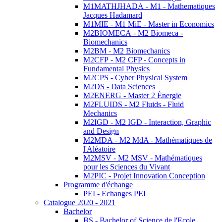
M1MATHJHADA - M1 - Mathematiques
Jacques Hadamard
M1MIE - M1 MiE - Master in Economics
M2BIOMECA - M2 Biomeca -
Biomechanics
M2BM - M2 Biomechanics
M2CFP - M2 CFP - Concepts in
Fundamental Physics
M2CPS - Cyber Physical System
M2DS - Data Sciences
M2ENERG - Master 2 Énergie
M2FLUIDS - M2 Fluids - Fluid
Mechanics
M2IGD - M2 IGD - Interaction, Graphic
and Design
M2MDA - M2 MdA - Mathématiques de
l'Aléatoire
M2MSV - M2 MSV - Mathématiques
pour les Sciences du Vivant
M2PIC - Projet Innovation Conception
Programme d'échange
PEI - Echanges PEI
Catalogue 2020 - 2021
Bachelor
BS - Bachelor of Science de l'Ecole