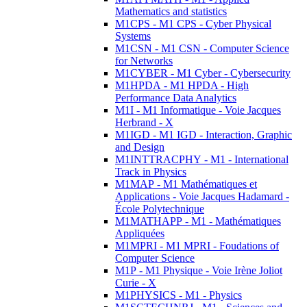
Mathematics and statistics
M1CPS - M1 CPS - Cyber Physical
Systems
M1CSN - M1 CSN - Computer Science
for Networks
M1CYBER - M1 Cyber - Cybersecurity
M1HPDA - M1 HPDA - High
Performance Data Analytics
M1I - M1 Informatique - Voie Jacques
Herbrand - X
M1IGD - M1 IGD - Interaction, Graphic
and Design
M1INTTRACPHY - M1 - International
Track in Physics
M1MAP - M1 Mathématiques et
Applications - Voie Jacques Hadamard -
École Polytechnique
M1MATHAPP - M1 - Mathématiques
Appliquées
M1MPRI - M1 MPRI - Foudations of
Computer Science
M1P - M1 Physique - Voie Irène Joliot
Curie - X
M1PHYSICS - M1 - Physics