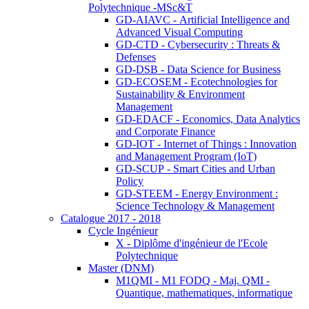
Polytechnique -MSc&T
GD-AIAVC - Artificial Intelligence and
Advanced Visual Computing
GD-CTD - Cybersecurity : Threats &
Defenses
GD-DSB - Data Science for Business
GD-ECOSEM - Ecotechnologies for
Sustainability & Environment
Management
GD-EDACF - Economics, Data Analytics
and Corporate Finance
GD-IOT - Internet of Things : Innovation
and Management Program (IoT)
GD-SCUP - Smart Cities and Urban
Policy
GD-STEEM - Energy Environment :
Science Technology & Management
Catalogue 2017 - 2018
Cycle Ingénieur
X - Diplôme d'ingénieur de l'Ecole
Polytechnique
Master (DNM)
M1QMI - M1 FODQ - Maj. QMI -
Quantique, mathematiques, informatique