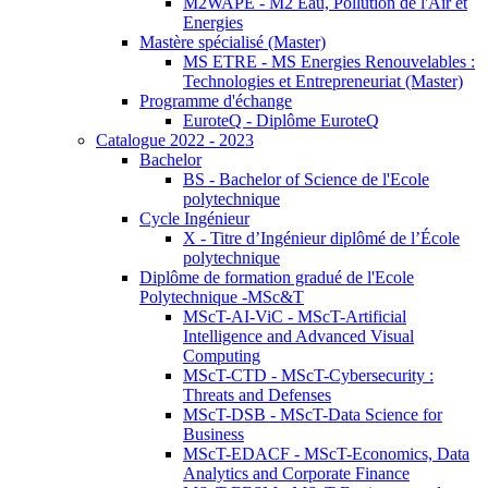
M2WAPE - M2 Eau, Pollution de l'Air et
Energies
Mastère spécialisé (Master)
MS ETRE - MS Energies Renouvelables :
Technologies et Entrepreneuriat (Master)
Programme d'échange
EuroteQ - Diplôme EuroteQ
Catalogue 2022 - 2023
Bachelor
BS - Bachelor of Science de l'Ecole
polytechnique
Cycle Ingénieur
X - Titre d’Ingénieur diplômé de l’École
polytechnique
Diplôme de formation gradué de l'Ecole
Polytechnique -MSc&T
MScT-AI-ViC - MScT-Artificial
Intelligence and Advanced Visual
Computing
MScT-CTD - MScT-Cybersecurity :
Threats and Defenses
MScT-DSB - MScT-Data Science for
Business
MScT-EDACF - MScT-Economics, Data
Analytics and Corporate Finance