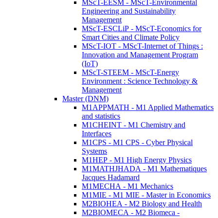
MScT-EESM - MScT-Environmental
Engineering and Sustainability
Management
MScT-ESCLiP - MScT-Economics for
Smart Cities and Climate Policy
MScT-IOT - MScT-Internet of Things :
Innovation and Management Program
(IoT)
MScT-STEEM - MScT-Energy
Environment : Science Technology &
Management
Master (DNM)
M1APPMATH - M1 Applied Mathematics
and statistics
M1CHEINT - M1 Chemistry and
Interfaces
M1CPS - M1 CPS - Cyber Physical
Systems
M1HEP - M1 High Energy Physics
M1MATHJHADA - M1 Mathematiques
Jacques Hadamard
M1MECHA - M1 Mechanics
M1MIE - M1 MIE - Master in Economics
M2BIOHEA - M2 Biology and Health
M2BIOMECA - M2 Biomeca -