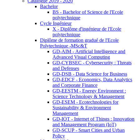
Catalogue 2019 - 2020
Bachelor
BS - Bachelor of Science de l'Ecole
polytechnique
Cycle Ingénieur
X - Diplôme d'ingénieur de l'Ecole
polytechnique
Diplôme de formation gradué de l'Ecole
Polytechnique -MSc&T
GD-AIM - Artificial Intelligence and
Advanced Visual Computing
GD-CYBSEC - Cybersecurity : Threats
and Defenses
GD-DSB - Data Science for Business
GD-EDCF - Economics, Data Analytics
and Corporate Finance
GD-EESTM - Energy Environment :
Science Technology & Management
GD-ESEM - Ecotechnologies for
Sustainability & Environment
Management
GD-IOT - Internet of Things : Innovation
and Management Program (IoT)
GD-SCUP - Smart Cities and Urban
Policy