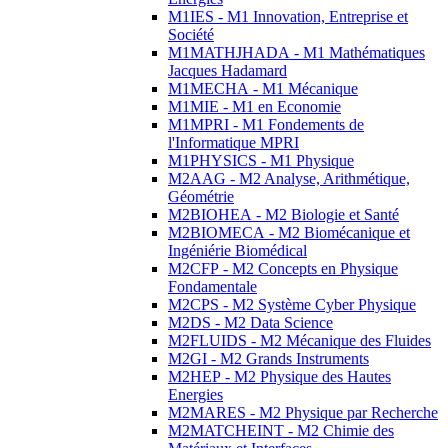
M1IES - M1 Innovation, Entreprise et
Société
M1MATHJHADA - M1 Mathématiques
Jacques Hadamard
M1MECHA - M1 Mécanique
M1MIE - M1 en Economie
M1MPRI - M1 Fondements de
l'Informatique MPRI
M1PHYSICS - M1 Physique
M2AAG - M2 Analyse, Arithmétique,
Géométrie
M2BIOHEA - M2 Biologie et Santé
M2BIOMECA - M2 Biomécanique et
Ingéniérie Biomédical
M2CFP - M2 Concepts en Physique
Fondamentale
M2CPS - M2 Système Cyber Physique
M2DS - M2 Data Science
M2FLUIDS - M2 Mécanique des Fluides
M2GI - M2 Grands Instruments
M2HEP - M2 Physique des Hautes
Energies
M2MARES - M2 Physique par Recherche
M2MATCHEINT - M2 Chimie des