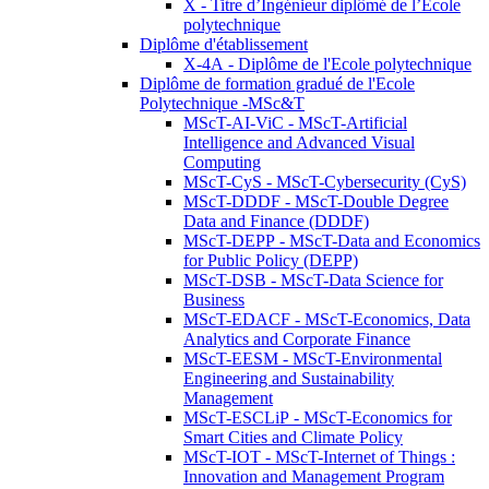
X - Titre d’Ingénieur diplômé de l’École
polytechnique
Diplôme d'établissement
X-4A - Diplôme de l'Ecole polytechnique
Diplôme de formation gradué de l'Ecole
Polytechnique -MSc&T
MScT-AI-ViC - MScT-Artificial
Intelligence and Advanced Visual
Computing
MScT-CyS - MScT-Cybersecurity (CyS)
MScT-DDDF - MScT-Double Degree
Data and Finance (DDDF)
MScT-DEPP - MScT-Data and Economics
for Public Policy (DEPP)
MScT-DSB - MScT-Data Science for
Business
MScT-EDACF - MScT-Economics, Data
Analytics and Corporate Finance
MScT-EESM - MScT-Environmental
Engineering and Sustainability
Management
MScT-ESCLiP - MScT-Economics for
Smart Cities and Climate Policy
MScT-IOT - MScT-Internet of Things :
Innovation and Management Program