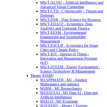
MScT-AI-ViC - Artificial Intelligence and
Advanced Visual Computing
MScT-CTD - Cybersecurity : Threats and
Defenses
MScT-DSB - Data Science for Business
MScT-EDACF - Economics, Data
Analytics and Corporate Finance
MScT-EESM - Environmental
Engineering and Sustainability
Management
MScT-ESCLiP - Economics for Smart
Cities and Climate Policy
MScT-IOT - Internet of Things :
Innovation and Management Program
(IoT)
MScT-STEEM - Energy Environment :
Science Technology & Management
Master (DNM)
M1APPMATH - M1 - Applied
Mathematics and statistics
M1BM - M1 Biomechanics
M1DATAAI - M1 Data AI - Data and
Artificial Intelligence
M1ECO - M1 Economie
M1ENERG - Master 1 Énergie