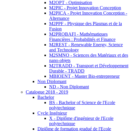
M2OPT - Optimisation
M2PIC - Projet Innovation Conception
M2PICA - Projet Innovation Conception -
Alternance
M2PPF - Physique des Plasmas et de la
Fusion
M2PROBAFI - Mathématiques
Financières : Probabilités et Finance
M2REST - Renewable Energy, Science
and Technology
M2SMNO - Sciences des Matériaux et des
nano-objets
M2TRADD - Transport et Développement
Durable - TRADD
MBIOENT - Master Bio-entrepreneur
Non Diplomant
ND - Non Diplomant
Catalogue 2018 - 2019
Bachelor
BS - Bachelor of Science de l'Ecole
polytechnique
Cycle Ingénieur
X - Diplôme d'ingénieur de l'Ecole
polytechnique
Diplôme de formation gradué de l'Ecole