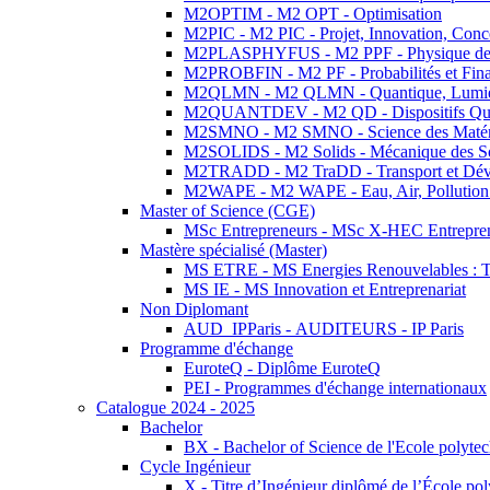
M2OPTIM - M2 OPT - Optimisation
M2PIC - M2 PIC - Projet, Innovation, Conc
M2PLASPHYFUS - M2 PPF - Physique des P
M2PROBFIN - M2 PF - Probabilités et Fin
M2QLMN - M2 QLMN - Quantique, Lumière
M2QUANTDEV - M2 QD - Dispositifs Qua
M2SMNO - M2 SMNO - Science des Matéri
M2SOLIDS - M2 Solids - Mécanique des So
M2TRADD - M2 TraDD - Transport et Dév
M2WAPE - M2 WAPE - Eau, Air, Pollution 
Master of Science (CGE)
MSc Entrepreneurs - MSc X-HEC Entrepre
Mastère spécialisé (Master)
MS ETRE - MS Energies Renouvelables : Tec
MS IE - MS Innovation et Entreprenariat
Non Diplomant
AUD_IPParis - AUDITEURS - IP Paris
Programme d'échange
EuroteQ - Diplôme EuroteQ
PEI - Programmes d'échange internationaux
Catalogue 2024 - 2025
Bachelor
BX - Bachelor of Science de l'Ecole polyte
Cycle Ingénieur
X - Titre d’Ingénieur diplômé de l’École po