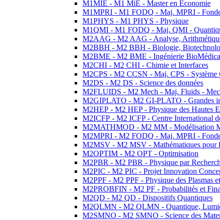
M1MIE - M1 MiE - Master en Economie
M1MPRI - M1 FODQ - Maj. MPRI - Fondeme
M1PHYS - M1 PHYS - Physique
M1QMI - M1 FODQ - Maj. QMI - Quantique
M2AAG - M2 AAG - Analyse, Arithmétique
M2BBH - M2 BBH - Biologie, Biotechnolog
M2BME - M2 BME - Ingénierie BioMédica
M2CHI - M2 CHI - Chimie et Interfaces
M2CPS - M2 CCSN - Maj. CPS - Système 
M2DS - M2 DS - Science des données
M2FLUIDS - M2 Mech - Maj. Fluids - Meca
M2GIPLATO - M2 GI-PLATO - Grandes instal
M2HEP - M2 HEP - Physique des Hautes E
M2ICFP - M2 ICFP - Centre International 
M2MATHMOD - M2 MM - Modélisation M
M2MPRI - M2 FODQ - Maj. MPRI - Fondeme
M2MSV - M2 MSV - Mathématiques pour le
M2OPTIM - M2 OPT - Optimisation
M2PBR - M2 PBR - Physique par Recherc
M2PIC - M2 PIC - Projet Innovation Conce
M2PPF - M2 PPF - Physique des Plasmas et
M2PROBFIN - M2 PF - Probabilités et Fin
M2QD - M2 QD - Dispositifs Quantiques
M2QLMN - M2 QLMN - Quantique, Lumiere
M2SMNO - M2 SMNO - Science des Materi