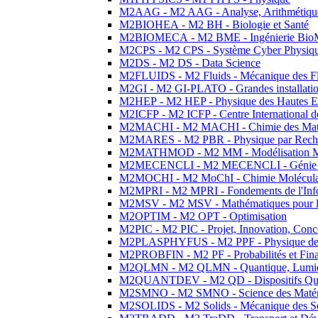
M2AAG - M2 AAG - Analyse, Arithmétique
M2BIOHEA - M2 BH - Biologie et Santé
M2BIOMECA - M2 BME - Ingénierie BioM
M2CPS - M2 CPS - Système Cyber Physiq
M2DS - M2 DS - Data Science
M2FLUIDS - M2 Fluids - Mécanique des Fl
M2GI - M2 GI-PLATO - Grandes installation
M2HEP - M2 HEP - Physique des Hautes E
M2ICFP - M2 ICFP - Centre International 
M2MACHI - M2 MACHI - Chimie des Matéri
M2MARES - M2 PBR - Physique par Rech
M2MATHMOD - M2 MM - Modélisation M
M2MECENCLI - M2 MECENCLI - Génie Méc
M2MOCHI - M2 MoChI - Chimie Moléculaire
M2MPRI - M2 MPRI - Fondements de l'Inf
M2MSV - M2 MSV - Mathématiques pour le
M2OPTIM - M2 OPT - Optimisation
M2PIC - M2 PIC - Projet, Innovation, Conc
M2PLASPHYFUS - M2 PPF - Physique des P
M2PROBFIN - M2 PF - Probabilités et Fin
M2QLMN - M2 QLMN - Quantique, Lumière
M2QUANTDEV - M2 QD - Dispositifs Qua
M2SMNO - M2 SMNO - Science des Matéri
M2SOLIDS - M2 Solids - Mécanique des So