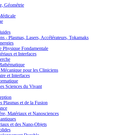
, Géométrie
édicale
ue
uides
s - Plasmas, Lasers, Accélérateurs, Tokamaks
nergies
de Physique Fondamentale
aux et Interfaces
erche
athématique
anique pour les Cliniciens
 et Interfaces
ormatique
s Sciences du Vivant
eption
lasmas et de la Fusion
ance
, Matériaux et Nanosciences
ntiques
aux et des Nano-Objets
lides