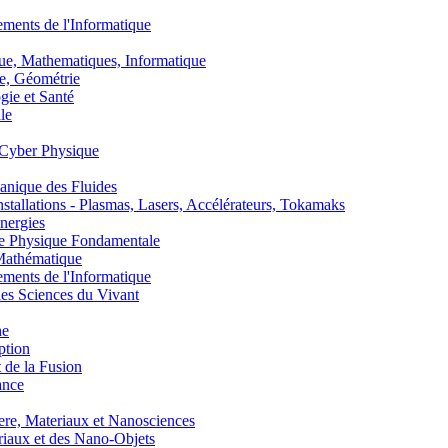
nts de l'Informatique
, Mathematiques, Informatique
, Géométrie
ie et Santé
le
Cyber Physique
nique des Fluides
lations - Plasmas, Lasers, Accélérateurs, Tokamaks
nergies
de Physique Fondamentale
athématique
nts de l'Informatique
s Sciences du Vivant
he
ption
 de la Fusion
ance
, Materiaux et Nanosciences
aux et des Nano-Objets