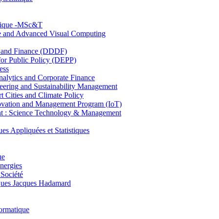
hnique -MSc&T
ce and Advanced Visual Computing
and Finance (DDDF)
r Public Policy (DEPP)
ess
ytics and Corporate Finance
ring and Sustainability Management
Cities and Climate Policy
ovation and Management Program (IoT)
: Science Technology & Management
ppliquées et Statistiques
ue
nergies
 Société
es Jacques Hadamard
ormatique