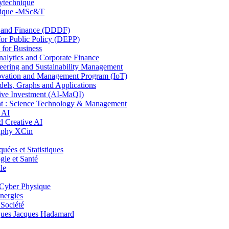
lytechnique
hnique -MSc&T
and Finance (DDDF)
r Public Policy (DEPP)
for Business
ytics and Corporate Finance
ring and Sustainability Management
ovation and Management Program (IoT)
ls, Graphs and Applications
ive Investment (AI-MaQI)
: Science Technology & Management
 AI
 Creative AI
aphy XCin
es et Statistiques
ie et Santé
le
Cyber Physique
nergies
 Société
es Jacques Hadamard