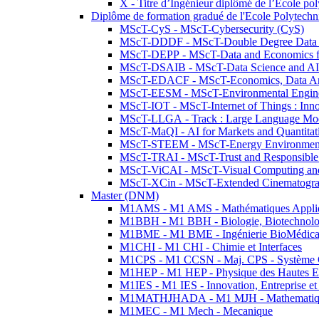
X - Titre d’Ingénieur diplômé de l’École po
Diplôme de formation gradué de l'Ecole Polytec
MScT-CyS - MScT-Cybersecurity (CyS)
MScT-DDDF - MScT-Double Degree Data 
MScT-DEPP - MScT-Data and Economics fo
MScT-DSAIB - MScT-Data Science and AI 
MScT-EDACF - MScT-Economics, Data Anal
MScT-EESM - MScT-Environmental Enginee
MScT-IOT - MScT-Internet of Things : Inn
MScT-LLGA - Track : Large Language Mode
MScT-MaQI - AI for Markets and Quantitat
MScT-STEEM - MScT-Energy Environment 
MScT-TRAI - MScT-Trust and Responsible
MScT-ViCAI - MScT-Visual Computing and
MScT-XCin - MScT-Extended Cinematogr
Master (DNM)
M1AMS - M1 AMS - Mathématiques Appliqué
M1BBH - M1 BBH - Biologie, Biotechnolog
M1BME - M1 BME - Ingénierie BioMédica
M1CHI - M1 CHI - Chimie et Interfaces
M1CPS - M1 CCSN - Maj. CPS - Système 
M1HEP - M1 HEP - Physique des Hautes E
M1IES - M1 IES - Innovation, Entreprise et
M1MATHJHADA - M1 MJH - Mathematiqu
M1MEC - M1 Mech - Mecanique