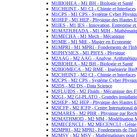
M1BIOHEA - M1 BH - Biologie et Santé
M1CHEINT - M1 CI - Chimie et Interfaces
M1CPS - M1 CPS - Système Cyber Physiq
M1HEP - M1 HEP - Physique des Hautes E
M1IES - M1 IES - Innovation, Entreprise et
M1MATHJHADA - M1 MJH - Mathématiqu
M1MECHA - M1 Mech - Mécanique
M1MIE - M1 MiE - Master en Economie
M1MPRI - M1 MPRI - Fondements de l'Inf
M1PHYSICS - M1 PHYS - Physique
M2AAG - M2 AAG - Analyse, Arithmétique
M2BIOHEA - M2 BH - Biologie et Santé
M2BIOMECA - M2 BME - Ingénierie BioM
M2CHEINT - M2 CI - Chimie et Interfaces
M2CPS - M2 CPS - Système Cyber Physiq
M2DS - M2 DS - Data Science
M2FLUIDS - M2 Fluids - Mécanique des Fl
M2GI - M2 GI-PLATO - Grandes installation
M2HEP - M2 HEP - Physique des Hautes E
M2ICFP - M2 ICFP - Centre International 
M2MARES - M2 PBR - Physique par Rech
M2MATHMOD - M2 MM - Modélisation M
M2MECENCLI - M2 MECENCLI - Génie Méc
M2MPRI - M2 MPRI - Fondements de l'Inf
M2MSV - M2 MSV - Mathématiques pour le