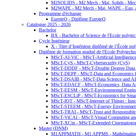
M2SOLIDS - M2 Mech - Maj. Solids - Meca
M2WAPE - M2 Mech - Maj. WAPE - Eau, Air
Programme d'échange
EuroteQ - Diplôme EuroteQ
Catalogue 2025 - 2026
Bachelor
BX - Bachelor of Science de l'Ecole polyte
Cycle Ingénieur
X - Titre d’Ingénieur diplômé de l’École po
Diplôme de formation gradué de l'Ecole Polytec
MScT-AI-ViC - MScT-Artificial Intelligen
MScT-CyS - MScT-Cybersecurity (CyS)
MScT-DDDF - MScT-Double Degree Data 
MScT-DEPP - MScT-Data and Economics fo
MScT-DSAIB - MScT-Data Science and AI 
MScT-EDACF - MScT-Economics, Data Anal
MScT-EESM - MScT-Environmental Enginee
MScT-ESCLiP - MScT-Economics for Smart 
MScT-IOT - MScT-Internet of Things : Inn
MScT-STEEM - MScT-Energy Environment 
MScT-TRAI - MScT-Trust and Responsible
MScT-ViCAI - MScT-Visual Computing and
MScT-XCin - MScT-Extended Cinematogr
Master (DNM)
M1APPMATH - M1 APPMS - Mathématiques A