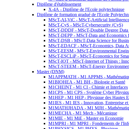
Diplôme d'établissement
X-4A - Diplôme de l'Ecole polytechnique
Diplôme de formation gradué de l'Ecole Polytec
MScT-AI-ViC - MScT-Artificial Intelligen
MScT-CyS - MScT-Cybersecurity (CyS)
MScT-DDDF - MScT-Double Degree Data 
MScT-DEPP - MScT-Data and Economics fo
MScT-DSB - MScT-Data Science for Busin
MScT-EDACF - MScT-Economics, Data Anal
MScT-EESM - MScT-Environmental Enginee
MScT-ESCLiP - MScT-Economics for Smart 
MScT-IOT - MScT-Internet of Things : Inn
MScT-STEEM - MScT-Energy Environment 
Master (DNM)
M1APPMATH - M1 APPMS - Mathématiques A
M1BIOHEA - M1 BH - Biologie et Santé
M1CHEINT - M1 CI - Chimie et Interfaces
M1CPS - M1 CPS - Système Cyber Physiq
M1HEP - M1 HEP - Physique des Hautes E
M1IES - M1 IES - Innovation, Entreprise et
M1MATHJHADA - M1 MJH - Mathématiqu
M1MECHA - M1 Mech - Mécanique
M1MIE - M1 MiE - Master en Economie
M1MPRI - M1 MPRI - Fondements de l'Inf
M1PHYSICS - M1 PHYS - Physique