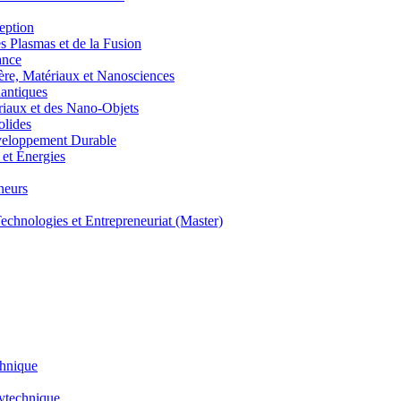
eption
lasmas et de la Fusion
ance
, Matériaux et Nanosciences
ntiques
aux et des Nano-Objets
lides
eloppement Durable
et Énergies
neurs
hnologies et Entrepreneuriat (Master)
chnique
lytechnique