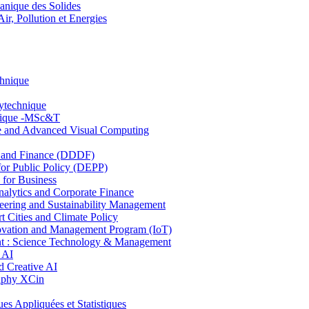
nique des Solides
, Pollution et Energies
chnique
lytechnique
hnique -MSc&T
ce and Advanced Visual Computing
and Finance (DDDF)
r Public Policy (DEPP)
for Business
ytics and Corporate Finance
ring and Sustainability Management
Cities and Climate Policy
ovation and Management Program (IoT)
: Science Technology & Management
 AI
 Creative AI
aphy XCin
ppliquées et Statistiques