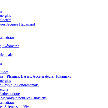
ue
nergies
 Société
es Jacques Hadamard
ormatique
, Géométrie
édicale
ue
uides
s - Plasmas, Lasers, Accélérateurs, Tokamaks
nergies
de Physique Fondamentale
erche
athématique
anique pour les Cliniciens
ormatique
s Sciences du Vivant