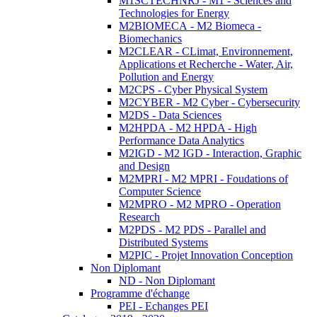
M1SCTECHNRJ - M1 - Sciences and
Technologies for Energy
M2BIOMECA - M2 Biomeca -
Biomechanics
M2CLEAR - CLimat, Environnement,
Applications et Recherche - Water, Air,
Pollution and Energy
M2CPS - Cyber Physical System
M2CYBER - M2 Cyber - Cybersecurity
M2DS - Data Sciences
M2HPDA - M2 HPDA - High
Performance Data Analytics
M2IGD - M2 IGD - Interaction, Graphic
and Design
M2MPRI - M2 MPRI - Foudations of
Computer Science
M2MPRO - M2 MPRO - Operation
Research
M2PDS - M2 PDS - Parallel and
Distributed Systems
M2PIC - Projet Innovation Conception
Non Diplomant
ND - Non Diplomant
Programme d'échange
PEI - Echanges PEI