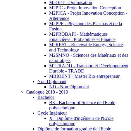
M2OPT - Optimisation
M2PIC - Projet Innovation Conception
M2PICA - Projet Innovation Conception -
Alternance
M2PPF - Physique des Plasmas et de la
Fusion
M2PROBAFI - Mathématiques
Financières : Probabilités et Finance
M2REST - Renewable Energy, Science
and Technology
M2SMNO - Sciences des Matériaux et des
nano-objets
M2TRADD - Transport et Développement
Durable - TRADD
MBIOENT - Master Bio-entrepreneur
Non Diplomant
ND - Non Diplomant
Catalogue 2018 - 2019
Bachelor
BS - Bachelor of Science de l'Ecole
polytechnique
Cycle Ingénieur
X - Diplôme d'ingénieur de l'Ecole
polytechnique
Diplôme de formation gradué de l'Ecole