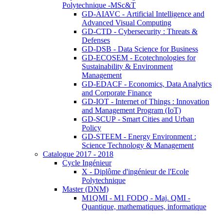
Polytechnique -MSc&T
GD-AIAVC - Artificial Intelligence and
Advanced Visual Computing
GD-CTD - Cybersecurity : Threats &
Defenses
GD-DSB - Data Science for Business
GD-ECOSEM - Ecotechnologies for
Sustainability & Environment
Management
GD-EDACF - Economics, Data Analytics
and Corporate Finance
GD-IOT - Internet of Things : Innovation
and Management Program (IoT)
GD-SCUP - Smart Cities and Urban
Policy
GD-STEEM - Energy Environment :
Science Technology & Management
Catalogue 2017 - 2018
Cycle Ingénieur
X - Diplôme d'ingénieur de l'Ecole
Polytechnique
Master (DNM)
M1QMI - M1 FODQ - Maj. QMI -
Quantique, mathematiques, informatique