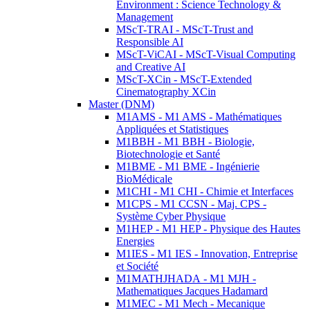
Environment : Science Technology &
Management
MScT-TRAI - MScT-Trust and
Responsible AI
MScT-ViCAI - MScT-Visual Computing
and Creative AI
MScT-XCin - MScT-Extended
Cinematography XCin
Master (DNM)
M1AMS - M1 AMS - Mathématiques
Appliquées et Statistiques
M1BBH - M1 BBH - Biologie,
Biotechnologie et Santé
M1BME - M1 BME - Ingénierie
BioMédicale
M1CHI - M1 CHI - Chimie et Interfaces
M1CPS - M1 CCSN - Maj. CPS -
Système Cyber Physique
M1HEP - M1 HEP - Physique des Hautes
Energies
M1IES - M1 IES - Innovation, Entreprise
et Société
M1MATHJHADA - M1 MJH -
Mathematiques Jacques Hadamard
M1MEC - M1 Mech - Mecanique