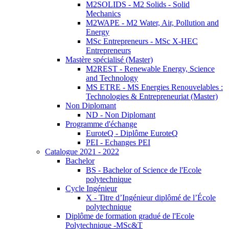
M2SOLIDS - M2 Solids - Solid
Mechanics
M2WAPE - M2 Water, Air, Pollution and
Energy
MSc Entrepreneurs - MSc X-HEC
Entrepreneurs
Mastère spécialisé (Master)
M2REST - Renewable Energy, Science
and Technology
MS ETRE - MS Energies Renouvelables :
Technologies & Entrepreneuriat (Master)
Non Diplomant
ND - Non Diplomant
Programme d'échange
EuroteQ - Diplôme EuroteQ
PEI - Echanges PEI
Catalogue 2021 - 2022
Bachelor
BS - Bachelor of Science de l'Ecole
polytechnique
Cycle Ingénieur
X - Titre d’Ingénieur diplômé de l’École
polytechnique
Diplôme de formation gradué de l'Ecole
Polytechnique -MSc&T