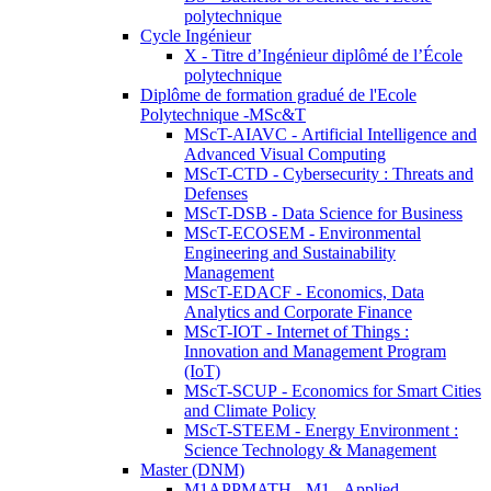
polytechnique
Cycle Ingénieur
X - Titre d’Ingénieur diplômé de l’École
polytechnique
Diplôme de formation gradué de l'Ecole
Polytechnique -MSc&T
MScT-AIAVC - Artificial Intelligence and
Advanced Visual Computing
MScT-CTD - Cybersecurity : Threats and
Defenses
MScT-DSB - Data Science for Business
MScT-ECOSEM - Environmental
Engineering and Sustainability
Management
MScT-EDACF - Economics, Data
Analytics and Corporate Finance
MScT-IOT - Internet of Things :
Innovation and Management Program
(IoT)
MScT-SCUP - Economics for Smart Cities
and Climate Policy
MScT-STEEM - Energy Environment :
Science Technology & Management
Master (DNM)
M1APPMATH - M1 - Applied