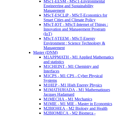
MScT-EESM - MScT-Environmental
Engineering and Sustainability
Management
MScT-ESCLiP - MScT-Economics for
Smart Cities and Climate Policy
MScT-IOT - MScT-Internet of Things :
Innovation and Management Program
(IoT)
MScT-STEEM - MScT-Energy
Environment : Science Technology &
Management
Master (DNM)
M1APPMATH - M1 Applied Mathematics
and statistics
M1CHEINT - M1 Chemistry and
Interfaces
M1CPS - M1 CPS - Cyber Physical
Systems
M1HEP - M1 High Energy Physics
M1MATHJHADA - M1 Mathematiques
Jacques Hadamard
M1MECHA - M1 Mechanics
M1MIE - M1 MIE - Master in Economics
M2BIOHEA - M2 Biology and Health
M2BIOMECA - M2 Biomeca -