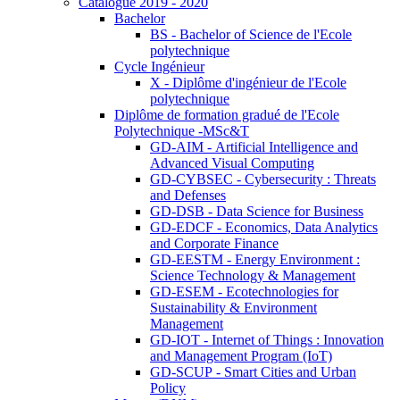
Catalogue 2019 - 2020
Bachelor
BS - Bachelor of Science de l'Ecole
polytechnique
Cycle Ingénieur
X - Diplôme d'ingénieur de l'Ecole
polytechnique
Diplôme de formation gradué de l'Ecole
Polytechnique -MSc&T
GD-AIM - Artificial Intelligence and
Advanced Visual Computing
GD-CYBSEC - Cybersecurity : Threats
and Defenses
GD-DSB - Data Science for Business
GD-EDCF - Economics, Data Analytics
and Corporate Finance
GD-EESTM - Energy Environment :
Science Technology & Management
GD-ESEM - Ecotechnologies for
Sustainability & Environment
Management
GD-IOT - Internet of Things : Innovation
and Management Program (IoT)
GD-SCUP - Smart Cities and Urban
Policy