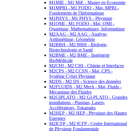
M1MIE - M1 MiE - Master en Economie
M1MPRI - M1 FODQ - Maj. MPRI -
Fondements de l'Informatique
M1PHYS - M1 PHYS - Physique
M1QMI - M1 FODQ - Maj. QMI -
Quantique, Mathematiques, Informatique
M2AAG - M2 AAG - Analyse,
Arithmétique, Géométrie
M2BBH - M2 BBH - Biologie,
Biotechnologie et Santé
M2BME - M2 BME - Ingénierie
BioMédicale
M2CHI - M2 CHI - Chimie et Interfaces
M2CPS - M2 CCSN - Maj. CPS -
Système Cyber Physique
M2DS - M2 DS - Science des données
M2FLUIDS - M2 Mech - Maj. Fluids -
Mecanique des Fluides
M2GIPLATO - M2 GI-PLATO - Grandes
installations - Plasmas, Lasers,
Accélérateurs, Tokamaks
M2HEP - M2 HEP - Physique des Hautes
Energies
M2ICFP - M2 ICFP - Centre International
de Physique Fondamentale