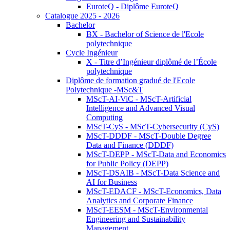
EuroteQ - Diplôme EuroteQ
Catalogue 2025 - 2026
Bachelor
BX - Bachelor of Science de l'Ecole
polytechnique
Cycle Ingénieur
X - Titre d’Ingénieur diplômé de l’École
polytechnique
Diplôme de formation gradué de l'Ecole
Polytechnique -MSc&T
MScT-AI-ViC - MScT-Artificial
Intelligence and Advanced Visual
Computing
MScT-CyS - MScT-Cybersecurity (CyS)
MScT-DDDF - MScT-Double Degree
Data and Finance (DDDF)
MScT-DEPP - MScT-Data and Economics
for Public Policy (DEPP)
MScT-DSAIB - MScT-Data Science and
AI for Business
MScT-EDACF - MScT-Economics, Data
Analytics and Corporate Finance
MScT-EESM - MScT-Environmental
Engineering and Sustainability
Management