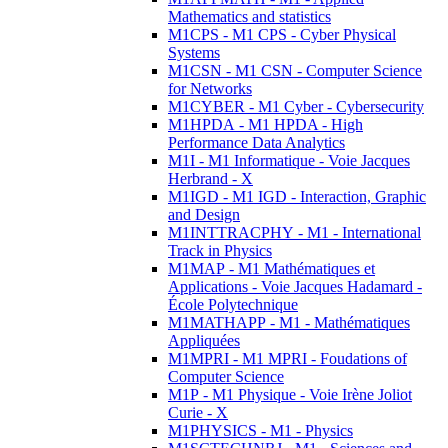
Mathematics and statistics
M1CPS - M1 CPS - Cyber Physical
Systems
M1CSN - M1 CSN - Computer Science
for Networks
M1CYBER - M1 Cyber - Cybersecurity
M1HPDA - M1 HPDA - High
Performance Data Analytics
M1I - M1 Informatique - Voie Jacques
Herbrand - X
M1IGD - M1 IGD - Interaction, Graphic
and Design
M1INTTRACPHY - M1 - International
Track in Physics
M1MAP - M1 Mathématiques et
Applications - Voie Jacques Hadamard -
École Polytechnique
M1MATHAPP - M1 - Mathématiques
Appliquées
M1MPRI - M1 MPRI - Foudations of
Computer Science
M1P - M1 Physique - Voie Irène Joliot
Curie - X
M1PHYSICS - M1 - Physics