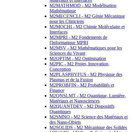
Matériaux et Interfaces
M2MATHMOD - M2 Modélisation
Mathématique
M2MECENCLI - M2 Génie Mécanique
pour les Cliniciens
M2MOCHI - M2 Chimie Moléculaire et
Interfaces
M2MPRI - M2 Fondements de
l'Informatique MPRI
M2MSV - M2 Mathématiques pour les
Sciences du Vivant
M2OPTIM - M2 Optimisation
M2PIC - M2 Projet, Innovation,
Conception
M2PLASPHYFUS - M2 Physique des
Plasmas et de la Fusion
M2PROBFIN - M2 Probabilités et
Finance
M2QNSLMT - M2 Quantique, Lumière,
Matériaux et Nanosciences
M2QUANTDEV - M2 Dispositifs
Quantiques
M2SMNO - M2 Science des Matériaux et
des Nano-Objets
M2SOLIDS - M2 Mécanique des Solides