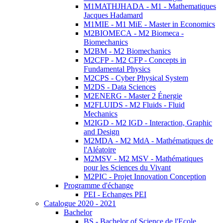
M1MATHJHADA - M1 - Mathematiques
Jacques Hadamard
M1MIE - M1 MiE - Master in Economics
M2BIOMECA - M2 Biomeca -
Biomechanics
M2BM - M2 Biomechanics
M2CFP - M2 CFP - Concepts in
Fundamental Physics
M2CPS - Cyber Physical System
M2DS - Data Sciences
M2ENERG - Master 2 Énergie
M2FLUIDS - M2 Fluids - Fluid
Mechanics
M2IGD - M2 IGD - Interaction, Graphic
and Design
M2MDA - M2 MdA - Mathématiques de
l'Aléatoire
M2MSV - M2 MSV - Mathématiques
pour les Sciences du Vivant
M2PIC - Projet Innovation Conception
Programme d'échange
PEI - Echanges PEI
Catalogue 2020 - 2021
Bachelor
BS - Bachelor of Science de l'Ecole