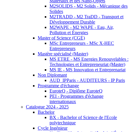
Matériaux et des Nano-Objets
M2SOLIDS - M2 Solids - Mécanique des
Solides
M2TRADD - M2 TraDD - Transport et
Développement Durable
M2WAPE - M2 WAPE - Eau, Air,
Pollution et Énergies
Master of Science (CGE)
MSc Entrepreneurs - MSc X-HEC
Entrepreneurs
Mastère spécialisé (Master)
MS ETRE - MS Energies Renouvelables :
Technologies et Entrepreneuriat (Master)
MS IE - MS Innovation et Entreprenariat
Non Diplomant
AUD_IPParis - AUDITEURS - IP Paris
Programme d'échange
EuroteQ - Diplôme EuroteQ
PEI - Programmes d'échange
internationaux
Catalogue 2024 - 2025
Bachelor
BX - Bachelor of Science de l'Ecole
polytechnique
Cycle Ingénieur