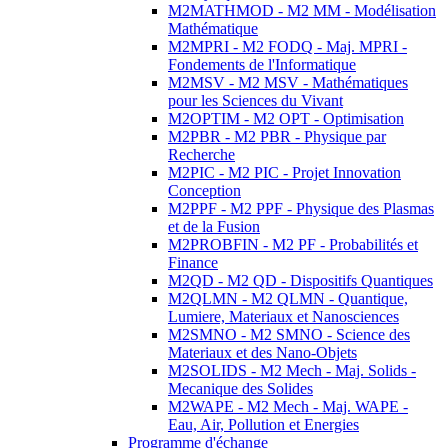
M2MATHMOD - M2 MM - Modélisation
Mathématique
M2MPRI - M2 FODQ - Maj. MPRI -
Fondements de l'Informatique
M2MSV - M2 MSV - Mathématiques
pour les Sciences du Vivant
M2OPTIM - M2 OPT - Optimisation
M2PBR - M2 PBR - Physique par
Recherche
M2PIC - M2 PIC - Projet Innovation
Conception
M2PPF - M2 PPF - Physique des Plasmas
et de la Fusion
M2PROBFIN - M2 PF - Probabilités et
Finance
M2QD - M2 QD - Dispositifs Quantiques
M2QLMN - M2 QLMN - Quantique,
Lumiere, Materiaux et Nanosciences
M2SMNO - M2 SMNO - Science des
Materiaux et des Nano-Objets
M2SOLIDS - M2 Mech - Maj. Solids -
Mecanique des Solides
M2WAPE - M2 Mech - Maj. WAPE -
Eau, Air, Pollution et Energies
Programme d'échange