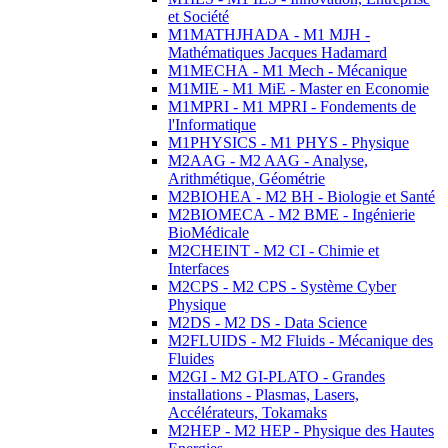
et Société
M1MATHJHADA - M1 MJH -
Mathématiques Jacques Hadamard
M1MECHA - M1 Mech - Mécanique
M1MIE - M1 MiE - Master en Economie
M1MPRI - M1 MPRI - Fondements de
l'Informatique
M1PHYSICS - M1 PHYS - Physique
M2AAG - M2 AAG - Analyse,
Arithmétique, Géométrie
M2BIOHEA - M2 BH - Biologie et Santé
M2BIOMECA - M2 BME - Ingénierie
BioMédicale
M2CHEINT - M2 CI - Chimie et
Interfaces
M2CPS - M2 CPS - Système Cyber
Physique
M2DS - M2 DS - Data Science
M2FLUIDS - M2 Fluids - Mécanique des
Fluides
M2GI - M2 GI-PLATO - Grandes
installations - Plasmas, Lasers,
Accélérateurs, Tokamaks
M2HEP - M2 HEP - Physique des Hautes