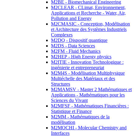
M2BE - Biomechanical Engineering
M2CLEAR - CLimat, Environnement,
Applications et Recherche - Water, Air,
Pollution and Energy
M2CMASIC - Conception, Modélisation
et Architecture des Systèmes Industriels
Complexes
M2DQ - Dispositif quantique
M2DS - Data Sciences
M2FM - Fluid Mechanics
M2HEP - High Energy physics
M2ITIE - Innovation Technologique :
ingénierie et entrepreneuriat
M2M4S - Modélisation Multiphysique
Multiéchelle des Matériaux et des
Structures
M2MAMSV - Master 2 Mathématiques et
Applications - Mathématiques pour les
Sciences du Vivant
M2MFSF - Mathématiques Financières :
Statistique et Finance
M2MM - Mathématiques de la
modélisation
M2MOCHI - Molecular Chemistry and
Interfaces