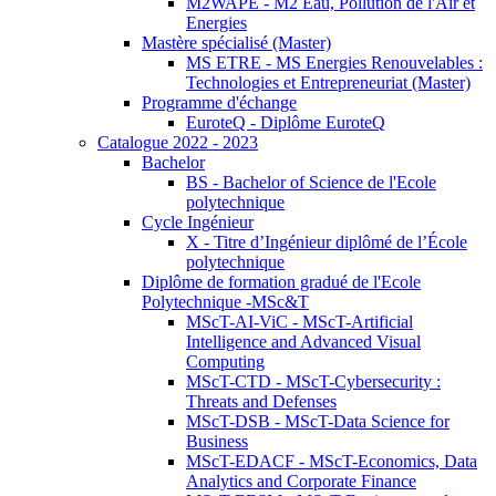
M2WAPE - M2 Eau, Pollution de l'Air et
Energies
Mastère spécialisé (Master)
MS ETRE - MS Energies Renouvelables :
Technologies et Entrepreneuriat (Master)
Programme d'échange
EuroteQ - Diplôme EuroteQ
Catalogue 2022 - 2023
Bachelor
BS - Bachelor of Science de l'Ecole
polytechnique
Cycle Ingénieur
X - Titre d’Ingénieur diplômé de l’École
polytechnique
Diplôme de formation gradué de l'Ecole
Polytechnique -MSc&T
MScT-AI-ViC - MScT-Artificial
Intelligence and Advanced Visual
Computing
MScT-CTD - MScT-Cybersecurity :
Threats and Defenses
MScT-DSB - MScT-Data Science for
Business
MScT-EDACF - MScT-Economics, Data
Analytics and Corporate Finance