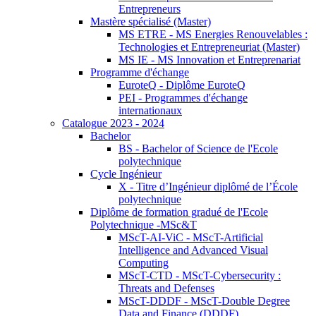
Entrepreneurs
Mastère spécialisé (Master)
MS ETRE - MS Energies Renouvelables :
Technologies et Entrepreneuriat (Master)
MS IE - MS Innovation et Entreprenariat
Programme d'échange
EuroteQ - Diplôme EuroteQ
PEI - Programmes d'échange
internationaux
Catalogue 2023 - 2024
Bachelor
BS - Bachelor of Science de l'Ecole
polytechnique
Cycle Ingénieur
X - Titre d’Ingénieur diplômé de l’École
polytechnique
Diplôme de formation gradué de l'Ecole
Polytechnique -MSc&T
MScT-AI-ViC - MScT-Artificial
Intelligence and Advanced Visual
Computing
MScT-CTD - MScT-Cybersecurity :
Threats and Defenses
MScT-DDDF - MScT-Double Degree
Data and Finance (DDDF)