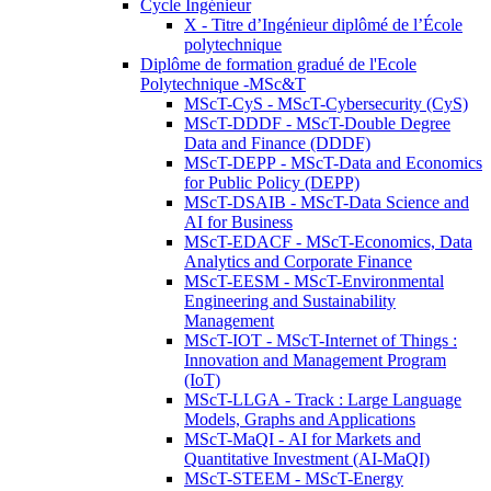
Cycle Ingénieur
X - Titre d’Ingénieur diplômé de l’École
polytechnique
Diplôme de formation gradué de l'Ecole
Polytechnique -MSc&T
MScT-CyS - MScT-Cybersecurity (CyS)
MScT-DDDF - MScT-Double Degree
Data and Finance (DDDF)
MScT-DEPP - MScT-Data and Economics
for Public Policy (DEPP)
MScT-DSAIB - MScT-Data Science and
AI for Business
MScT-EDACF - MScT-Economics, Data
Analytics and Corporate Finance
MScT-EESM - MScT-Environmental
Engineering and Sustainability
Management
MScT-IOT - MScT-Internet of Things :
Innovation and Management Program
(IoT)
MScT-LLGA - Track : Large Language
Models, Graphs and Applications
MScT-MaQI - AI for Markets and
Quantitative Investment (AI-MaQI)
MScT-STEEM - MScT-Energy