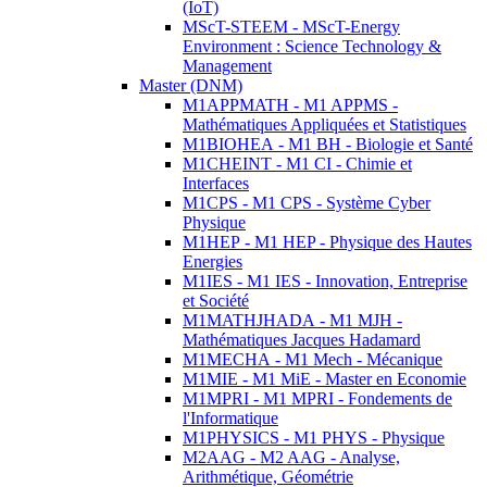
(IoT)
MScT-STEEM - MScT-Energy
Environment : Science Technology &
Management
Master (DNM)
M1APPMATH - M1 APPMS -
Mathématiques Appliquées et Statistiques
M1BIOHEA - M1 BH - Biologie et Santé
M1CHEINT - M1 CI - Chimie et
Interfaces
M1CPS - M1 CPS - Système Cyber
Physique
M1HEP - M1 HEP - Physique des Hautes
Energies
M1IES - M1 IES - Innovation, Entreprise
et Société
M1MATHJHADA - M1 MJH -
Mathématiques Jacques Hadamard
M1MECHA - M1 Mech - Mécanique
M1MIE - M1 MiE - Master en Economie
M1MPRI - M1 MPRI - Fondements de
l'Informatique
M1PHYSICS - M1 PHYS - Physique
M2AAG - M2 AAG - Analyse,
Arithmétique, Géométrie