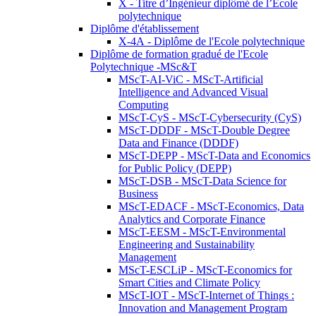
X - Titre d’Ingénieur diplômé de l’École
polytechnique
Diplôme d'établissement
X-4A - Diplôme de l'Ecole polytechnique
Diplôme de formation gradué de l'Ecole
Polytechnique -MSc&T
MScT-AI-ViC - MScT-Artificial
Intelligence and Advanced Visual
Computing
MScT-CyS - MScT-Cybersecurity (CyS)
MScT-DDDF - MScT-Double Degree
Data and Finance (DDDF)
MScT-DEPP - MScT-Data and Economics
for Public Policy (DEPP)
MScT-DSB - MScT-Data Science for
Business
MScT-EDACF - MScT-Economics, Data
Analytics and Corporate Finance
MScT-EESM - MScT-Environmental
Engineering and Sustainability
Management
MScT-ESCLiP - MScT-Economics for
Smart Cities and Climate Policy
MScT-IOT - MScT-Internet of Things :
Innovation and Management Program