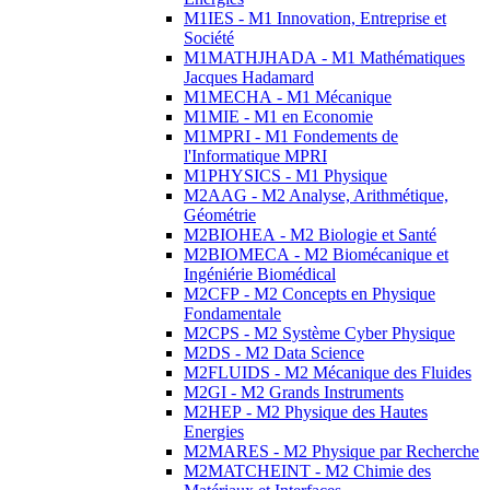
M1IES - M1 Innovation, Entreprise et
Société
M1MATHJHADA - M1 Mathématiques
Jacques Hadamard
M1MECHA - M1 Mécanique
M1MIE - M1 en Economie
M1MPRI - M1 Fondements de
l'Informatique MPRI
M1PHYSICS - M1 Physique
M2AAG - M2 Analyse, Arithmétique,
Géométrie
M2BIOHEA - M2 Biologie et Santé
M2BIOMECA - M2 Biomécanique et
Ingéniérie Biomédical
M2CFP - M2 Concepts en Physique
Fondamentale
M2CPS - M2 Système Cyber Physique
M2DS - M2 Data Science
M2FLUIDS - M2 Mécanique des Fluides
M2GI - M2 Grands Instruments
M2HEP - M2 Physique des Hautes
Energies
M2MARES - M2 Physique par Recherche
M2MATCHEINT - M2 Chimie des