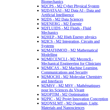
Biomechanics
M2CPS - M2 Cyber Physical System
M2DATAAI - M2 Data AI - Data and
Artificial Intelligence
M2DS - M2 Data Sciences
M2ENERG - M2 Énergie
M2FLUIDS - M2 Fluids - Fluid
Mechanics
M2HEP - M2 High Energy physics
M2ICS - M2 Integration, Circuits and
Systems
M2MATHMOD - M2 Mathematical
Modelling
M2MECENCLI - M2 Mecencli -
Mechanical Engineering for Clinicians
M2MICAS - M2 Machine Learning,
Communications and Security
M2MOCHI - M2 Molecular Chemistry
and Interfaces
M2MSV - M2 MSV - Mathématiques
pour les Sciences du Vivant
M2OPTIM - M2 Optimisation
M2PIC - M2 Projet Innovation Conception
M2QNSLMT - M2 Quantum, Light,
Materials and Nanosciences