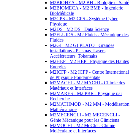
M2BIOHEA - M2 BH - Biologie et Santé
M2BIOMECA - M2 BME - Ingénierie
BioMédicale
M2CPS - M2 CPS - Système Cyber
Physique
M2DS - M2 DS - Data Science
M2FLUIDS - M2 Fluids - Mécanique des
Fluides
M2GI - M2 GI-PLATO - Grandes
installations - Plasmas, Lasers,
Accélérateurs, Tokamaks
M2HEP - M2 HEP - Physique des Hautes
Energies
M2ICFP - M2 ICFP - Centre International
de Physique Fondamentale
M2MACHI - M2 MACHI - Chimie des
Matériaux et Interfaces
M2MARES - M2 PBR - Physique par
Recherche
M2MATHMOD - M2 MM - Modélisation
Mathématique
M2MECENCLI - M2 MECENCLI -
Génie Mécanique pour les Cliniciens
M2MOCHI - M2 MoChI - Chimie
Moléculaire et Interfaces