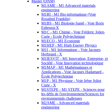
Master (DNM)
M1AME - M1 Advanced materials
engineering
M1BI - M1 Bio-informatique (Voie
Rosalind Franklin)
M1BS - M1 Biologie-Santé - Voie Boris
Ephrussi-X
M1C - M1 Chimie - Voie Fréderic Joliot-
Curie - Ecole Polytechnique
M1ECO - M1 Economie
M1HEP - M1 High Energy Physics
M1I - M1 Informatique - Voie Jacques
Herbrand - X
M1IESVIT - M1 Innovation, Entreprise, et
Société - Voie Innovation technologique
M1MAP - M1 Mathématiques et
Applications - Voie Jacques Hadamard -
École Polytechnique
M1P - M1 Physique - Voie Irène Joliot
Curie - X
M1STEPE - M1 STEPE - Sciences pour
les défis de l'environnement/Sciences for
environmentals challenges
M2AME - Advanced materials
engineering