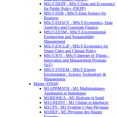
MScT-DEPP - MScT-Data and Economics
for Public Policy (DEPP)
MScT-DSB - MScT-Data Science for
Business
MScT-EDACF - MScT-Economics, Data
Analytics and Corporate Finance
MScT-EESM - MScT-Environmental
Engineering and Sustainability
Management
MScT-ESCLiP - MScT-Economics for
Smart Cities and Climate Policy
MScT-IOT - MScT-Internet of Things :
Innovation and Management Program
(IoT)
MScT-STEEM - MScT-Energy
Environment : Science Technology &
Management
Master (DNM)
M1APPMATH - M1 Mathématiques
Appliquées et Statistiques
M1BIOHEA - M1 Biologie et Santé
M1CHEINT - M1 Chimie et Interfaces
M1CPS - M1 Système Cyber Physique
M1HEP - M1 Physique des Hautes
Energies