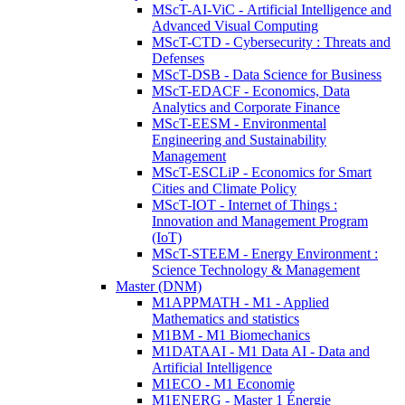
MScT-AI-ViC - Artificial Intelligence and
Advanced Visual Computing
MScT-CTD - Cybersecurity : Threats and
Defenses
MScT-DSB - Data Science for Business
MScT-EDACF - Economics, Data
Analytics and Corporate Finance
MScT-EESM - Environmental
Engineering and Sustainability
Management
MScT-ESCLiP - Economics for Smart
Cities and Climate Policy
MScT-IOT - Internet of Things :
Innovation and Management Program
(IoT)
MScT-STEEM - Energy Environment :
Science Technology & Management
Master (DNM)
M1APPMATH - M1 - Applied
Mathematics and statistics
M1BM - M1 Biomechanics
M1DATAAI - M1 Data AI - Data and
Artificial Intelligence
M1ECO - M1 Economie
M1ENERG - Master 1 Énergie