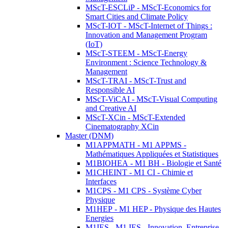
MScT-ESCLiP - MScT-Economics for
Smart Cities and Climate Policy
MScT-IOT - MScT-Internet of Things :
Innovation and Management Program
(IoT)
MScT-STEEM - MScT-Energy
Environment : Science Technology &
Management
MScT-TRAI - MScT-Trust and
Responsible AI
MScT-ViCAI - MScT-Visual Computing
and Creative AI
MScT-XCin - MScT-Extended
Cinematography XCin
Master (DNM)
M1APPMATH - M1 APPMS -
Mathématiques Appliquées et Statistiques
M1BIOHEA - M1 BH - Biologie et Santé
M1CHEINT - M1 CI - Chimie et
Interfaces
M1CPS - M1 CPS - Système Cyber
Physique
M1HEP - M1 HEP - Physique des Hautes
Energies
M1IES - M1 IES - Innovation, Entreprise