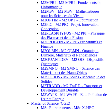
M2MPRI - M2 MPRI - Fondements de
l'Informatique
M2MSV - M2 MSV - Mathématiques
pour les Sciences du Vivant
M2OPTIM - M2 OPT - Optimisation
M2PIC - M2 PIC - Projet, Innovation,
Conception
M2PLASPHYFUS - M2 PPF - Physique
des Plasmas et de la Fusion
M2PROBFIN - M2 PF - Probabilités et
Finance
M2QLMN - M2 QLMN - Quantique,
Lumière, Matériaux et Nanosciences
M2QUANTDEV - M2 QD - Dispositifs
Quantiques
M2SMNO - M2 SMNO - Science des
Matériaux et des Nano-Objets
M2SOLIDS - M2 Solids - Mécanique des
Solides
M2TRADD - M2 TraDD - Transport et
Développement Durable
M2WAPE - M2 WAPE - Eau, Pollution de
l'Air et Energie
Master of Science (CGE)
MSc Entrepreneurs - MSc X-HEC