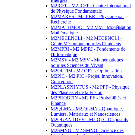
Energies
M2ICFP - M2 ICFP - Centre International
de Physique Fondamentale
M2MARES - M2 PBR - Physique par
Recherche
M2MATHMOD - M2 MM - Modélisation
Mathématique
M2MECENCLI - M2 MECENCLI -
Génie Mécanique pour les Cliniciens
M2MPRI - M2 MPRI - Fondements de
l'Informatique
M2MSV - M2 MSV - Mathématiques
pour les Sciences du Vivant
M2OPTIM - M2 OPT - Optimisation
M2PIC - M2 PIC - Projet, Innovation,
Conception
M2PLASPHYFUS - M2 PPF - Physique
des Plasmas et de la Fusion
M2PROBFIN - M2 PF - Probabilités et
Finance
M2QLMN - M2 QLMN - Quantique,
Lumière, Matériaux et Nanosciences
M2QUANTDEV - M2 QD - Dispositifs
Quantiques
M2SMNO - M2 SMNO - Science des