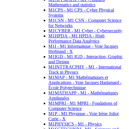
Mathematics and statistics
M1CPS - M1 CPS - Cyber Physical
Systems
M1CSN - M1 CSN - Computer Science
for Networks
M1CYBER - M1 Cyber - Cybersecurity
M1HPDA - M1 HPDA - High
Performance Data Analytics
M1I - M1 Informatique - Voie Jacques
Herbrand - X
M1IGD - M1 IGD - Interaction, Graphic
and Design
M1INTTRACPHY - M1 - International
Track in Physics
M1MAP - M1 Mathématiques et
Applications - Voie Jacques Hadamard -
École Polytechnique
M1MATHAPP - M1 - Mathématiques
Appliquées
M1MPRI - M1 MPRI - Foudations of
Computer Science
M1P - M1 Physique - Voie Irène Joliot
Curie - X
M1PHYSICS - M1 - Physics