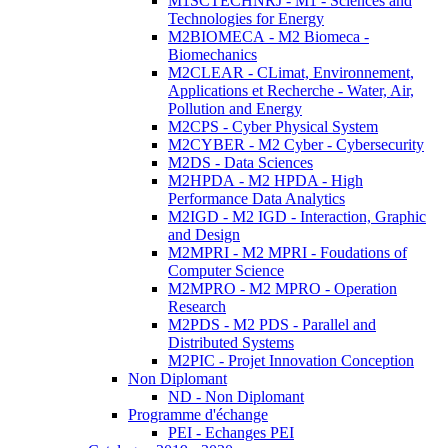
M1SCTECHNRJ - M1 - Sciences and
Technologies for Energy
M2BIOMECA - M2 Biomeca -
Biomechanics
M2CLEAR - CLimat, Environnement,
Applications et Recherche - Water, Air,
Pollution and Energy
M2CPS - Cyber Physical System
M2CYBER - M2 Cyber - Cybersecurity
M2DS - Data Sciences
M2HPDA - M2 HPDA - High
Performance Data Analytics
M2IGD - M2 IGD - Interaction, Graphic
and Design
M2MPRI - M2 MPRI - Foudations of
Computer Science
M2MPRO - M2 MPRO - Operation
Research
M2PDS - M2 PDS - Parallel and
Distributed Systems
M2PIC - Projet Innovation Conception
Non Diplomant
ND - Non Diplomant
Programme d'échange
PEI - Echanges PEI