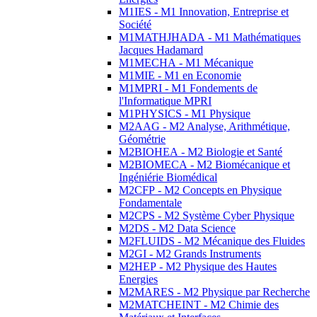
M1IES - M1 Innovation, Entreprise et
Société
M1MATHJHADA - M1 Mathématiques
Jacques Hadamard
M1MECHA - M1 Mécanique
M1MIE - M1 en Economie
M1MPRI - M1 Fondements de
l'Informatique MPRI
M1PHYSICS - M1 Physique
M2AAG - M2 Analyse, Arithmétique,
Géométrie
M2BIOHEA - M2 Biologie et Santé
M2BIOMECA - M2 Biomécanique et
Ingéniérie Biomédical
M2CFP - M2 Concepts en Physique
Fondamentale
M2CPS - M2 Système Cyber Physique
M2DS - M2 Data Science
M2FLUIDS - M2 Mécanique des Fluides
M2GI - M2 Grands Instruments
M2HEP - M2 Physique des Hautes
Energies
M2MARES - M2 Physique par Recherche
M2MATCHEINT - M2 Chimie des