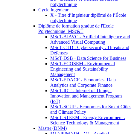
polytechnique
Cycle Ingénieur
X - Titre d’Ingénieur diplômé de l’École
polytechnique
Diplôme de formation gradué de l'Ecole
Polytechnique -MSc&T
MScT-AIAVC - Artificial Intelligence and
Advanced Visual Computing
MScT-CTD - Cybersecurity : Threats and
Defenses
MScT-DSB - Data Science for Business
MScT-ECOSEM - Environmental
Engineering and Sustainability
Management
MScT-EDACF - Economics, Data
Analytics and Corporate Finance
MScT-IOT - Internet of Things :
Innovation and Management Program
(IoT)
MScT-SCUP - Economics for Smart Cities
and Climate Policy
MScT-STEEM - Energy Environment :
Science Technology & Management
Master (DNM)
M1APPMATH - M1 - Applied