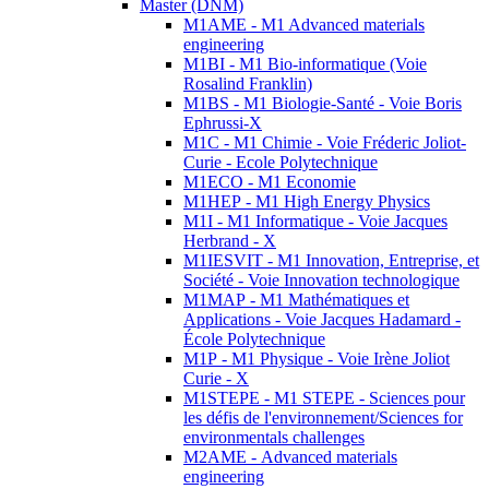
Master (DNM)
M1AME - M1 Advanced materials
engineering
M1BI - M1 Bio-informatique (Voie
Rosalind Franklin)
M1BS - M1 Biologie-Santé - Voie Boris
Ephrussi-X
M1C - M1 Chimie - Voie Fréderic Joliot-
Curie - Ecole Polytechnique
M1ECO - M1 Economie
M1HEP - M1 High Energy Physics
M1I - M1 Informatique - Voie Jacques
Herbrand - X
M1IESVIT - M1 Innovation, Entreprise, et
Société - Voie Innovation technologique
M1MAP - M1 Mathématiques et
Applications - Voie Jacques Hadamard -
École Polytechnique
M1P - M1 Physique - Voie Irène Joliot
Curie - X
M1STEPE - M1 STEPE - Sciences pour
les défis de l'environnement/Sciences for
environmentals challenges
M2AME - Advanced materials
engineering