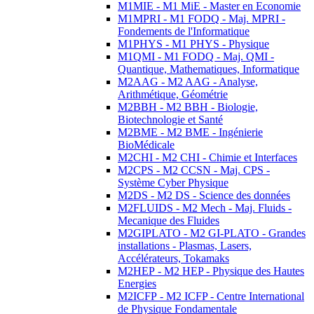
M1MIE - M1 MiE - Master en Economie
M1MPRI - M1 FODQ - Maj. MPRI -
Fondements de l'Informatique
M1PHYS - M1 PHYS - Physique
M1QMI - M1 FODQ - Maj. QMI -
Quantique, Mathematiques, Informatique
M2AAG - M2 AAG - Analyse,
Arithmétique, Géométrie
M2BBH - M2 BBH - Biologie,
Biotechnologie et Santé
M2BME - M2 BME - Ingénierie
BioMédicale
M2CHI - M2 CHI - Chimie et Interfaces
M2CPS - M2 CCSN - Maj. CPS -
Système Cyber Physique
M2DS - M2 DS - Science des données
M2FLUIDS - M2 Mech - Maj. Fluids -
Mecanique des Fluides
M2GIPLATO - M2 GI-PLATO - Grandes
installations - Plasmas, Lasers,
Accélérateurs, Tokamaks
M2HEP - M2 HEP - Physique des Hautes
Energies
M2ICFP - M2 ICFP - Centre International
de Physique Fondamentale