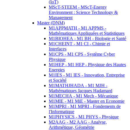
(IoT)
MScT-STEEM - MScT-Energy
Environment : Science Technology &
Management
Master (DNM)
M1APPMATH - M1 APPMS -
Mathématiques Appliquées et Statistiques
M1BIOHEA - M1 BH - Biologie et Santé
M1CHEINT - M1 CI - Chimie et
Interfaces
M1CPS - M1 CPS - Système Cyber
Physique
M1HEP - M1 HEP - Physique des Hautes
Energies
M1IES - M1 IES - Innovation, Entreprise
et Société
M1MATHJHADA - M1 MJH -
Mathématiques Jacques Hadamard
M1MECHA - M1 Mech - Mécanique
M1MIE - M1 MiE - Master en Economie
M1MPRI - M1 MPRI - Fondements de
l'Informatique
M1PHYSICS - M1 PHYS - Physique
M2AAG - M2 AAG - Analyse,
Arithmétique, Géométrie