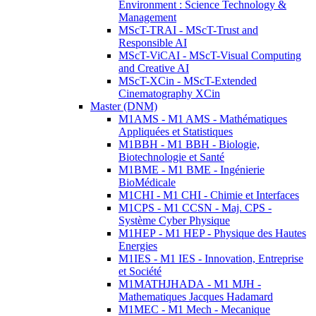
Environment : Science Technology &
Management
MScT-TRAI - MScT-Trust and
Responsible AI
MScT-ViCAI - MScT-Visual Computing
and Creative AI
MScT-XCin - MScT-Extended
Cinematography XCin
Master (DNM)
M1AMS - M1 AMS - Mathématiques
Appliquées et Statistiques
M1BBH - M1 BBH - Biologie,
Biotechnologie et Santé
M1BME - M1 BME - Ingénierie
BioMédicale
M1CHI - M1 CHI - Chimie et Interfaces
M1CPS - M1 CCSN - Maj. CPS -
Système Cyber Physique
M1HEP - M1 HEP - Physique des Hautes
Energies
M1IES - M1 IES - Innovation, Entreprise
et Société
M1MATHJHADA - M1 MJH -
Mathematiques Jacques Hadamard
M1MEC - M1 Mech - Mecanique