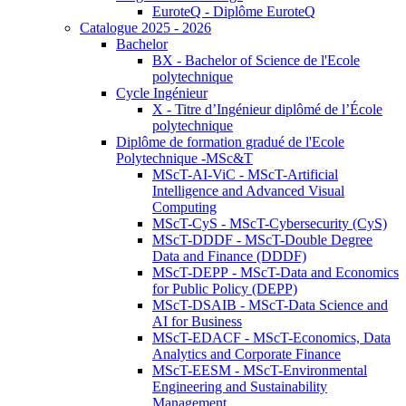
EuroteQ - Diplôme EuroteQ
Catalogue 2025 - 2026
Bachelor
BX - Bachelor of Science de l'Ecole
polytechnique
Cycle Ingénieur
X - Titre d’Ingénieur diplômé de l’École
polytechnique
Diplôme de formation gradué de l'Ecole
Polytechnique -MSc&T
MScT-AI-ViC - MScT-Artificial
Intelligence and Advanced Visual
Computing
MScT-CyS - MScT-Cybersecurity (CyS)
MScT-DDDF - MScT-Double Degree
Data and Finance (DDDF)
MScT-DEPP - MScT-Data and Economics
for Public Policy (DEPP)
MScT-DSAIB - MScT-Data Science and
AI for Business
MScT-EDACF - MScT-Economics, Data
Analytics and Corporate Finance
MScT-EESM - MScT-Environmental
Engineering and Sustainability
Management