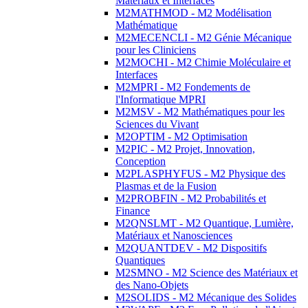
Matériaux et Interfaces
M2MATHMOD - M2 Modélisation
Mathématique
M2MECENCLI - M2 Génie Mécanique
pour les Cliniciens
M2MOCHI - M2 Chimie Moléculaire et
Interfaces
M2MPRI - M2 Fondements de
l'Informatique MPRI
M2MSV - M2 Mathématiques pour les
Sciences du Vivant
M2OPTIM - M2 Optimisation
M2PIC - M2 Projet, Innovation,
Conception
M2PLASPHYFUS - M2 Physique des
Plasmas et de la Fusion
M2PROBFIN - M2 Probabilités et
Finance
M2QNSLMT - M2 Quantique, Lumière,
Matériaux et Nanosciences
M2QUANTDEV - M2 Dispositifs
Quantiques
M2SMNO - M2 Science des Matériaux et
des Nano-Objets
M2SOLIDS - M2 Mécanique des Solides