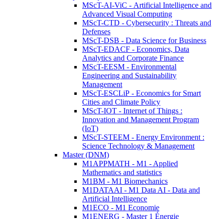
MScT-AI-ViC - Artificial Intelligence and
Advanced Visual Computing
MScT-CTD - Cybersecurity : Threats and
Defenses
MScT-DSB - Data Science for Business
MScT-EDACF - Economics, Data
Analytics and Corporate Finance
MScT-EESM - Environmental
Engineering and Sustainability
Management
MScT-ESCLiP - Economics for Smart
Cities and Climate Policy
MScT-IOT - Internet of Things :
Innovation and Management Program
(IoT)
MScT-STEEM - Energy Environment :
Science Technology & Management
Master (DNM)
M1APPMATH - M1 - Applied
Mathematics and statistics
M1BM - M1 Biomechanics
M1DATAAI - M1 Data AI - Data and
Artificial Intelligence
M1ECO - M1 Economie
M1ENERG - Master 1 Énergie