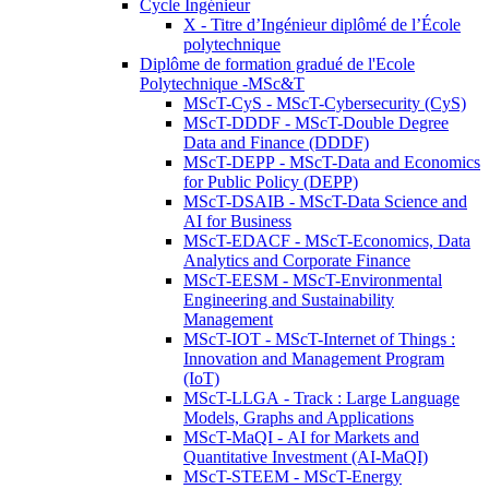
Cycle Ingénieur
X - Titre d’Ingénieur diplômé de l’École
polytechnique
Diplôme de formation gradué de l'Ecole
Polytechnique -MSc&T
MScT-CyS - MScT-Cybersecurity (CyS)
MScT-DDDF - MScT-Double Degree
Data and Finance (DDDF)
MScT-DEPP - MScT-Data and Economics
for Public Policy (DEPP)
MScT-DSAIB - MScT-Data Science and
AI for Business
MScT-EDACF - MScT-Economics, Data
Analytics and Corporate Finance
MScT-EESM - MScT-Environmental
Engineering and Sustainability
Management
MScT-IOT - MScT-Internet of Things :
Innovation and Management Program
(IoT)
MScT-LLGA - Track : Large Language
Models, Graphs and Applications
MScT-MaQI - AI for Markets and
Quantitative Investment (AI-MaQI)
MScT-STEEM - MScT-Energy