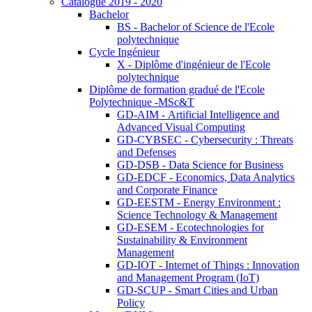
Catalogue 2019 - 2020
Bachelor
BS - Bachelor of Science de l'Ecole
polytechnique
Cycle Ingénieur
X - Diplôme d'ingénieur de l'Ecole
polytechnique
Diplôme de formation gradué de l'Ecole
Polytechnique -MSc&T
GD-AIM - Artificial Intelligence and
Advanced Visual Computing
GD-CYBSEC - Cybersecurity : Threats
and Defenses
GD-DSB - Data Science for Business
GD-EDCF - Economics, Data Analytics
and Corporate Finance
GD-EESTM - Energy Environment :
Science Technology & Management
GD-ESEM - Ecotechnologies for
Sustainability & Environment
Management
GD-IOT - Internet of Things : Innovation
and Management Program (IoT)
GD-SCUP - Smart Cities and Urban
Policy