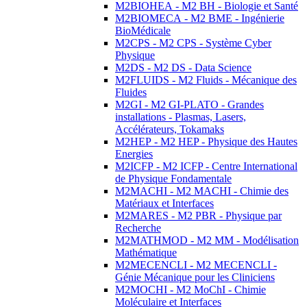
M2BIOHEA - M2 BH - Biologie et Santé
M2BIOMECA - M2 BME - Ingénierie
BioMédicale
M2CPS - M2 CPS - Système Cyber
Physique
M2DS - M2 DS - Data Science
M2FLUIDS - M2 Fluids - Mécanique des
Fluides
M2GI - M2 GI-PLATO - Grandes
installations - Plasmas, Lasers,
Accélérateurs, Tokamaks
M2HEP - M2 HEP - Physique des Hautes
Energies
M2ICFP - M2 ICFP - Centre International
de Physique Fondamentale
M2MACHI - M2 MACHI - Chimie des
Matériaux et Interfaces
M2MARES - M2 PBR - Physique par
Recherche
M2MATHMOD - M2 MM - Modélisation
Mathématique
M2MECENCLI - M2 MECENCLI -
Génie Mécanique pour les Cliniciens
M2MOCHI - M2 MoChI - Chimie
Moléculaire et Interfaces