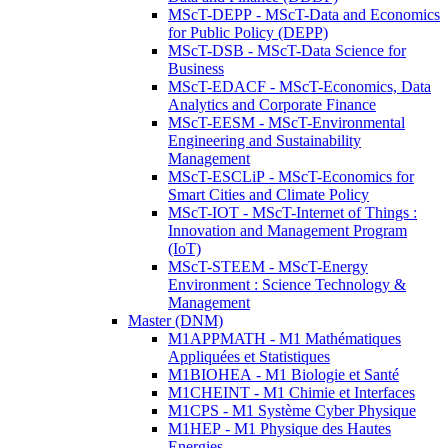
MScT-DEPP - MScT-Data and Economics
for Public Policy (DEPP)
MScT-DSB - MScT-Data Science for
Business
MScT-EDACF - MScT-Economics, Data
Analytics and Corporate Finance
MScT-EESM - MScT-Environmental
Engineering and Sustainability
Management
MScT-ESCLiP - MScT-Economics for
Smart Cities and Climate Policy
MScT-IOT - MScT-Internet of Things :
Innovation and Management Program
(IoT)
MScT-STEEM - MScT-Energy
Environment : Science Technology &
Management
Master (DNM)
M1APPMATH - M1 Mathématiques
Appliquées et Statistiques
M1BIOHEA - M1 Biologie et Santé
M1CHEINT - M1 Chimie et Interfaces
M1CPS - M1 Système Cyber Physique
M1HEP - M1 Physique des Hautes
Energies