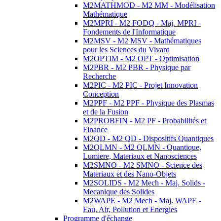
M2MATHMOD - M2 MM - Modélisation
Mathématique
M2MPRI - M2 FODQ - Maj. MPRI -
Fondements de l'Informatique
M2MSV - M2 MSV - Mathématiques
pour les Sciences du Vivant
M2OPTIM - M2 OPT - Optimisation
M2PBR - M2 PBR - Physique par
Recherche
M2PIC - M2 PIC - Projet Innovation
Conception
M2PPF - M2 PPF - Physique des Plasmas
et de la Fusion
M2PROBFIN - M2 PF - Probabilités et
Finance
M2QD - M2 QD - Dispositifs Quantiques
M2QLMN - M2 QLMN - Quantique,
Lumiere, Materiaux et Nanosciences
M2SMNO - M2 SMNO - Science des
Materiaux et des Nano-Objets
M2SOLIDS - M2 Mech - Maj. Solids -
Mecanique des Solides
M2WAPE - M2 Mech - Maj. WAPE -
Eau, Air, Pollution et Energies
Programme d'échange