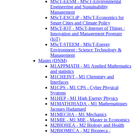
MScT-EESM - MScT-Environmental
Engineering and Sustainability
Management
MScT-ESCLiP - MScT-Economics for
Smart Cities and Climate Policy
MScT-IOT - MScT-Internet of Things :
Innovation and Management Program
(IoT)
MScT-STEEM - MScT-Energy
Environment : Science Technology &
Management
Master (DNM)
M1APPMATH - M1 Applied Mathematics
and statistics
M1CHEINT - M1 Chemistry and
Interfaces
M1CPS - M1 CPS - Cyber Physical
Systems
M1HEP - M1 High Energy Physics
M1MATHJHADA - M1 Mathematiques
Jacques Hadamard
M1MECHA - M1 Mechanics
M1MIE - M1 MIE - Master in Economics
M2BIOHEA - M2 Biology and Health
M2BIOMECA - M2 Biomeca -