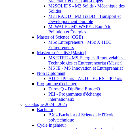
Matériaux et des Nano-Objets
M2SOLIDS - M2 Solids - Mécanique des
Solides
M2TRADD - M2 TraDD - Transport et
Développement Durable
M2WAPE - M2 WAPE - Eau, Air,
Pollution et Énergies
Master of Science (CGE)
MSc Entrepreneurs - MSc X-HEC
Entrepreneurs
Mastère spécialisé (Master)
MS ETRE - MS Energies Renouvelables :
Technologies et Entrepreneuriat (Master)
MS IE - MS Innovation et Entreprenariat
Non Diplomant
AUD_IPParis - AUDITEURS - IP Paris
Programme d'échange
EuroteQ - Diplôme EuroteQ
PEI - Programmes d'échange
internationaux
Catalogue 2024 - 2025
Bachelor
BX - Bachelor of Science de l'Ecole
polytechnique
Cycle Ingénieur