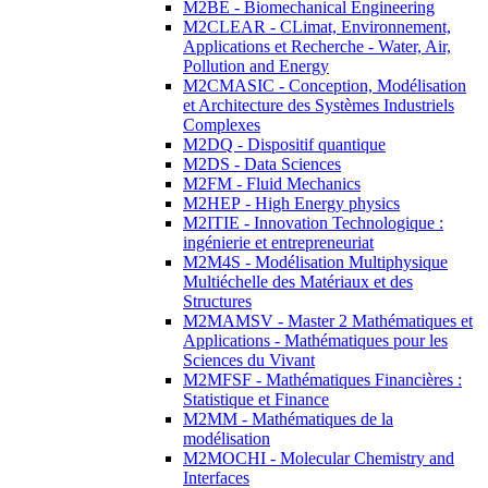
M2BE - Biomechanical Engineering
M2CLEAR - CLimat, Environnement,
Applications et Recherche - Water, Air,
Pollution and Energy
M2CMASIC - Conception, Modélisation
et Architecture des Systèmes Industriels
Complexes
M2DQ - Dispositif quantique
M2DS - Data Sciences
M2FM - Fluid Mechanics
M2HEP - High Energy physics
M2ITIE - Innovation Technologique :
ingénierie et entrepreneuriat
M2M4S - Modélisation Multiphysique
Multiéchelle des Matériaux et des
Structures
M2MAMSV - Master 2 Mathématiques et
Applications - Mathématiques pour les
Sciences du Vivant
M2MFSF - Mathématiques Financières :
Statistique et Finance
M2MM - Mathématiques de la
modélisation
M2MOCHI - Molecular Chemistry and
Interfaces