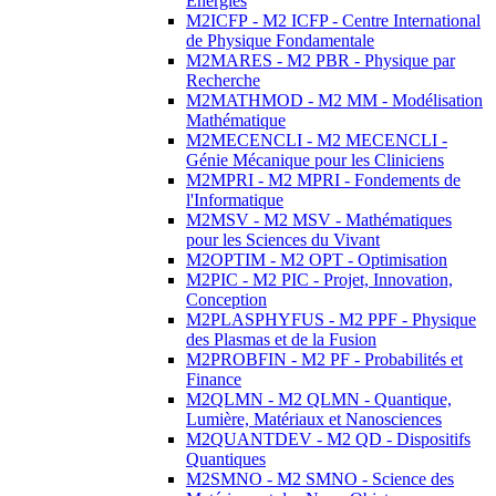
Energies
M2ICFP - M2 ICFP - Centre International
de Physique Fondamentale
M2MARES - M2 PBR - Physique par
Recherche
M2MATHMOD - M2 MM - Modélisation
Mathématique
M2MECENCLI - M2 MECENCLI -
Génie Mécanique pour les Cliniciens
M2MPRI - M2 MPRI - Fondements de
l'Informatique
M2MSV - M2 MSV - Mathématiques
pour les Sciences du Vivant
M2OPTIM - M2 OPT - Optimisation
M2PIC - M2 PIC - Projet, Innovation,
Conception
M2PLASPHYFUS - M2 PPF - Physique
des Plasmas et de la Fusion
M2PROBFIN - M2 PF - Probabilités et
Finance
M2QLMN - M2 QLMN - Quantique,
Lumière, Matériaux et Nanosciences
M2QUANTDEV - M2 QD - Dispositifs
Quantiques
M2SMNO - M2 SMNO - Science des