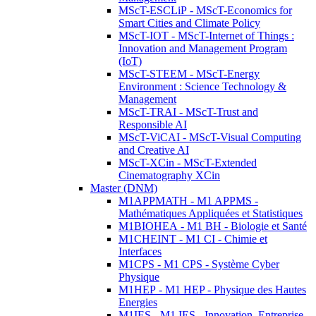
MScT-ESCLiP - MScT-Economics for
Smart Cities and Climate Policy
MScT-IOT - MScT-Internet of Things :
Innovation and Management Program
(IoT)
MScT-STEEM - MScT-Energy
Environment : Science Technology &
Management
MScT-TRAI - MScT-Trust and
Responsible AI
MScT-ViCAI - MScT-Visual Computing
and Creative AI
MScT-XCin - MScT-Extended
Cinematography XCin
Master (DNM)
M1APPMATH - M1 APPMS -
Mathématiques Appliquées et Statistiques
M1BIOHEA - M1 BH - Biologie et Santé
M1CHEINT - M1 CI - Chimie et
Interfaces
M1CPS - M1 CPS - Système Cyber
Physique
M1HEP - M1 HEP - Physique des Hautes
Energies
M1IES - M1 IES - Innovation, Entreprise