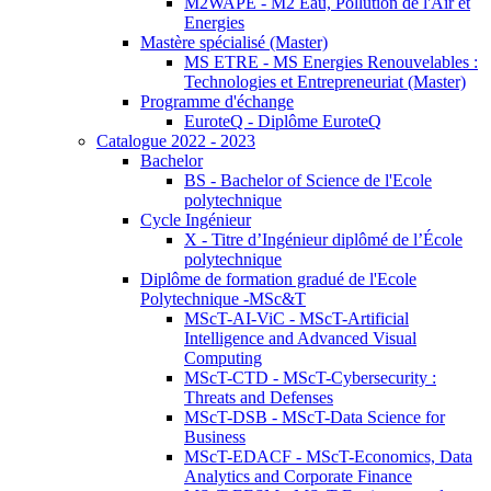
M2WAPE - M2 Eau, Pollution de l'Air et
Energies
Mastère spécialisé (Master)
MS ETRE - MS Energies Renouvelables :
Technologies et Entrepreneuriat (Master)
Programme d'échange
EuroteQ - Diplôme EuroteQ
Catalogue 2022 - 2023
Bachelor
BS - Bachelor of Science de l'Ecole
polytechnique
Cycle Ingénieur
X - Titre d’Ingénieur diplômé de l’École
polytechnique
Diplôme de formation gradué de l'Ecole
Polytechnique -MSc&T
MScT-AI-ViC - MScT-Artificial
Intelligence and Advanced Visual
Computing
MScT-CTD - MScT-Cybersecurity :
Threats and Defenses
MScT-DSB - MScT-Data Science for
Business
MScT-EDACF - MScT-Economics, Data
Analytics and Corporate Finance