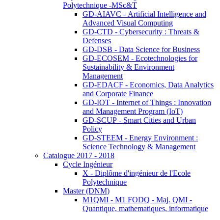
Polytechnique -MSc&T
GD-AIAVC - Artificial Intelligence and
Advanced Visual Computing
GD-CTD - Cybersecurity : Threats &
Defenses
GD-DSB - Data Science for Business
GD-ECOSEM - Ecotechnologies for
Sustainability & Environment
Management
GD-EDACF - Economics, Data Analytics
and Corporate Finance
GD-IOT - Internet of Things : Innovation
and Management Program (IoT)
GD-SCUP - Smart Cities and Urban
Policy
GD-STEEM - Energy Environment :
Science Technology & Management
Catalogue 2017 - 2018
Cycle Ingénieur
X - Diplôme d'ingénieur de l'Ecole
Polytechnique
Master (DNM)
M1QMI - M1 FODQ - Maj. QMI -
Quantique, mathematiques, informatique