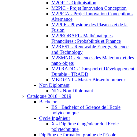
M2OPT - Optimisation
M2PIC - Projet Innovation Conception
M2PICA - Projet Innovation Conception -
Alternance
M2PPF - Physique des Plasmas et de la
Fusion
M2PROBAFI - Mathématiques
Financières : Probabilités et Finance
M2REST - Renewable Energy, Science
and Technology
M2SMNO - Sciences des Matériaux et des
nano-objets
M2TRADD - Transport et Développement
Durable - TRADD
MBIOENT - Master Bio-entrepreneur
Non Diplomant
ND - Non Diplomant
Catalogue 2018 - 2019
Bachelor
BS - Bachelor of Science de l'Ecole
polytechnique
Cycle Ingénieur
X - Diplôme d'ingénieur de l'Ecole
polytechnique
Diplôme de formation gradué de l'Ecole