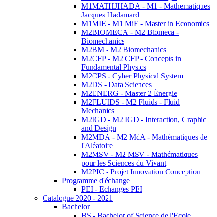
M1MATHJHADA - M1 - Mathematiques
Jacques Hadamard
M1MIE - M1 MiE - Master in Economics
M2BIOMECA - M2 Biomeca -
Biomechanics
M2BM - M2 Biomechanics
M2CFP - M2 CFP - Concepts in
Fundamental Physics
M2CPS - Cyber Physical System
M2DS - Data Sciences
M2ENERG - Master 2 Énergie
M2FLUIDS - M2 Fluids - Fluid
Mechanics
M2IGD - M2 IGD - Interaction, Graphic
and Design
M2MDA - M2 MdA - Mathématiques de
l'Aléatoire
M2MSV - M2 MSV - Mathématiques
pour les Sciences du Vivant
M2PIC - Projet Innovation Conception
Programme d'échange
PEI - Echanges PEI
Catalogue 2020 - 2021
Bachelor
BS - Bachelor of Science de l'Ecole