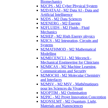
Biomechanics
M2CPS - M2 Cyber Physical System
M2DATAAI - M2 Data AI - Data and
Artificial Intelligence
M2DS - M2 Data Sciences
M2ENERG - M2 Énergie
M2FLUIDS - M2 Fluids - Fluid
Mechanics
M2HEP - M2 High Energy physics
M2ICS - M2 Integration, Circuits and
Systems
M2MATHMOD - M2 Mathematical
Modelling
M2MECENCLI - M2 Mecencli -
Mechanical Engineering for Clinicians
M2MICAS - M2 Machine Learning,
Communications and Security
M2MOCHI - M2 Molecular Chemistry
and Interfaces
M2MSV - M2 MSV - Mathématiques
pour les Sciences du Vivant
M2OPTIM - M2 Optimisation
M2PIC - M2 Projet Innovation Conception
M2QNSLMT - M2 Quantum, Light,
Materials and Nanosciences