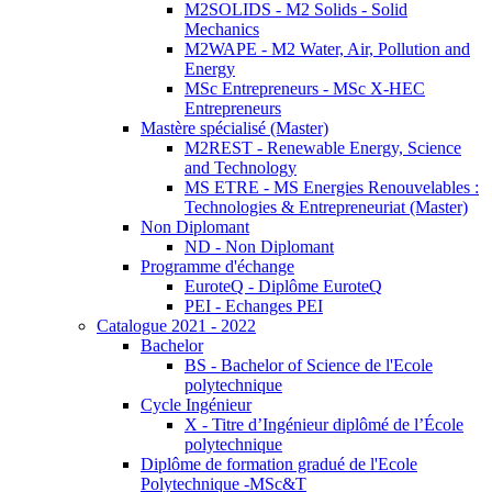
M2SOLIDS - M2 Solids - Solid
Mechanics
M2WAPE - M2 Water, Air, Pollution and
Energy
MSc Entrepreneurs - MSc X-HEC
Entrepreneurs
Mastère spécialisé (Master)
M2REST - Renewable Energy, Science
and Technology
MS ETRE - MS Energies Renouvelables :
Technologies & Entrepreneuriat (Master)
Non Diplomant
ND - Non Diplomant
Programme d'échange
EuroteQ - Diplôme EuroteQ
PEI - Echanges PEI
Catalogue 2021 - 2022
Bachelor
BS - Bachelor of Science de l'Ecole
polytechnique
Cycle Ingénieur
X - Titre d’Ingénieur diplômé de l’École
polytechnique
Diplôme de formation gradué de l'Ecole
Polytechnique -MSc&T