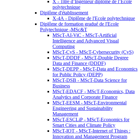
X - Titre d’Ingénieur diplômé de l’École
polytechnique
Diplôme d'établissement
X-4A - Diplôme de l'Ecole polytechnique
Diplôme de formation gradué de l'Ecole
Polytechnique -MSc&T
MScT-AI-ViC - MScT-Artificial
Intelligence and Advanced Visual
Computing
MScT-CyS - MScT-Cybersecurity (CyS)
MScT-DDDF - MScT-Double Degree
Data and Finance (DDDF)
MScT-DEPP - MScT-Data and Economics
for Public Policy (DEPP)
MScT-DSB - MScT-Data Science for
Business
MScT-EDACF - MScT-Economics, Data
Analytics and Corporate Finance
MScT-EESM - MScT-Environmental
Engineering and Sustainability
Management
MScT-ESCLiP - MScT-Economics for
Smart Cities and Climate Policy
MScT-IOT - MScT-Internet of Things :
Innovation and Management Program