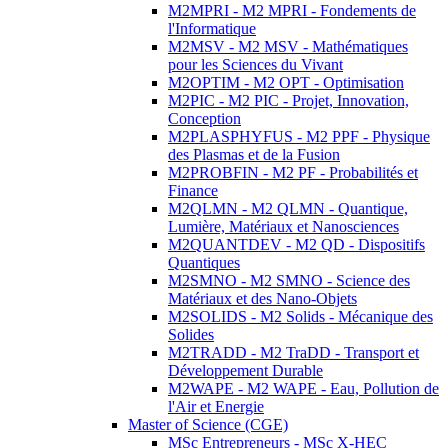
M2MPRI - M2 MPRI - Fondements de
l'Informatique
M2MSV - M2 MSV - Mathématiques
pour les Sciences du Vivant
M2OPTIM - M2 OPT - Optimisation
M2PIC - M2 PIC - Projet, Innovation,
Conception
M2PLASPHYFUS - M2 PPF - Physique
des Plasmas et de la Fusion
M2PROBFIN - M2 PF - Probabilités et
Finance
M2QLMN - M2 QLMN - Quantique,
Lumière, Matériaux et Nanosciences
M2QUANTDEV - M2 QD - Dispositifs
Quantiques
M2SMNO - M2 SMNO - Science des
Matériaux et des Nano-Objets
M2SOLIDS - M2 Solids - Mécanique des
Solides
M2TRADD - M2 TraDD - Transport et
Développement Durable
M2WAPE - M2 WAPE - Eau, Pollution de
l'Air et Energie
Master of Science (CGE)
MSc Entrepreneurs - MSc X-HEC