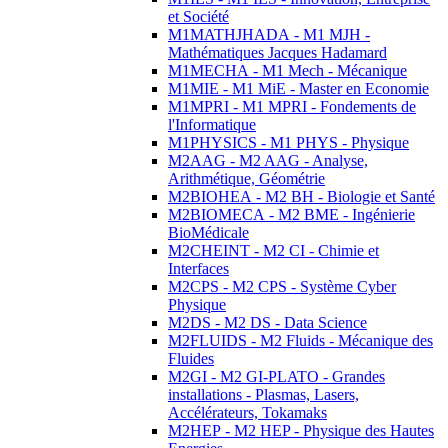
et Société
M1MATHJHADA - M1 MJH -
Mathématiques Jacques Hadamard
M1MECHA - M1 Mech - Mécanique
M1MIE - M1 MiE - Master en Economie
M1MPRI - M1 MPRI - Fondements de
l'Informatique
M1PHYSICS - M1 PHYS - Physique
M2AAG - M2 AAG - Analyse,
Arithmétique, Géométrie
M2BIOHEA - M2 BH - Biologie et Santé
M2BIOMECA - M2 BME - Ingénierie
BioMédicale
M2CHEINT - M2 CI - Chimie et
Interfaces
M2CPS - M2 CPS - Système Cyber
Physique
M2DS - M2 DS - Data Science
M2FLUIDS - M2 Fluids - Mécanique des
Fluides
M2GI - M2 GI-PLATO - Grandes
installations - Plasmas, Lasers,
Accélérateurs, Tokamaks
M2HEP - M2 HEP - Physique des Hautes