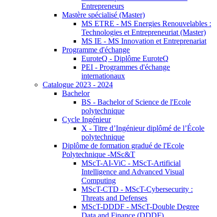
Entrepreneurs
Mastère spécialisé (Master)
MS ETRE - MS Energies Renouvelables :
Technologies et Entrepreneuriat (Master)
MS IE - MS Innovation et Entreprenariat
Programme d'échange
EuroteQ - Diplôme EuroteQ
PEI - Programmes d'échange
internationaux
Catalogue 2023 - 2024
Bachelor
BS - Bachelor of Science de l'Ecole
polytechnique
Cycle Ingénieur
X - Titre d’Ingénieur diplômé de l’École
polytechnique
Diplôme de formation gradué de l'Ecole
Polytechnique -MSc&T
MScT-AI-ViC - MScT-Artificial
Intelligence and Advanced Visual
Computing
MScT-CTD - MScT-Cybersecurity :
Threats and Defenses
MScT-DDDF - MScT-Double Degree
Data and Finance (DDDF)