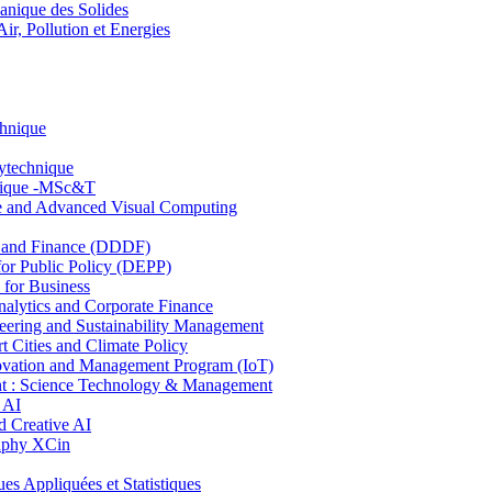
nique des Solides
, Pollution et Energies
chnique
lytechnique
hnique -MSc&T
ce and Advanced Visual Computing
and Finance (DDDF)
r Public Policy (DEPP)
for Business
ytics and Corporate Finance
ring and Sustainability Management
Cities and Climate Policy
ovation and Management Program (IoT)
: Science Technology & Management
 AI
 Creative AI
aphy XCin
ppliquées et Statistiques