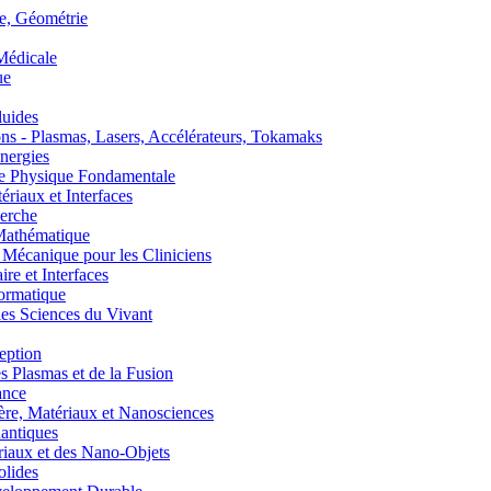
, Géométrie
édicale
ue
uides
s - Plasmas, Lasers, Accélérateurs, Tokamaks
nergies
de Physique Fondamentale
aux et Interfaces
erche
athématique
anique pour les Cliniciens
 et Interfaces
ormatique
s Sciences du Vivant
eption
lasmas et de la Fusion
ance
, Matériaux et Nanosciences
ntiques
aux et des Nano-Objets
lides