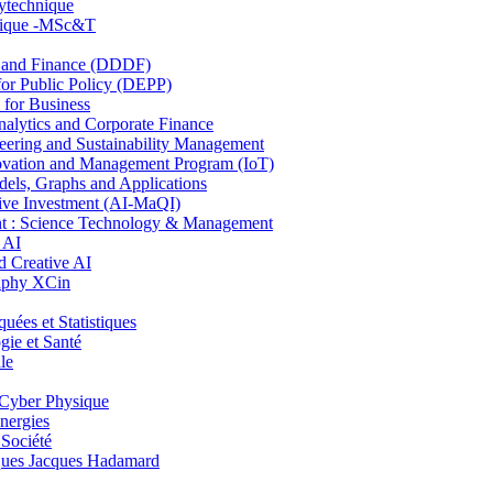
lytechnique
hnique -MSc&T
and Finance (DDDF)
r Public Policy (DEPP)
for Business
ytics and Corporate Finance
ring and Sustainability Management
ovation and Management Program (IoT)
ls, Graphs and Applications
ive Investment (AI-MaQI)
: Science Technology & Management
 AI
 Creative AI
aphy XCin
es et Statistiques
ie et Santé
le
Cyber Physique
nergies
 Société
es Jacques Hadamard