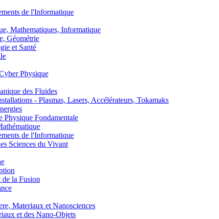
nts de l'Informatique
, Mathematiques, Informatique
, Géométrie
ie et Santé
le
Cyber Physique
nique des Fluides
lations - Plasmas, Lasers, Accélérateurs, Tokamaks
nergies
de Physique Fondamentale
athématique
nts de l'Informatique
s Sciences du Vivant
he
ption
 de la Fusion
ance
, Materiaux et Nanosciences
aux et des Nano-Objets