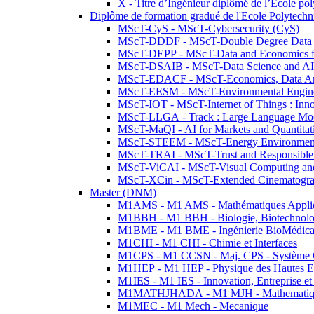
X - Titre d’Ingénieur diplômé de l’École po
Diplôme de formation gradué de l'Ecole Polytec
MScT-CyS - MScT-Cybersecurity (CyS)
MScT-DDDF - MScT-Double Degree Data 
MScT-DEPP - MScT-Data and Economics fo
MScT-DSAIB - MScT-Data Science and AI 
MScT-EDACF - MScT-Economics, Data Anal
MScT-EESM - MScT-Environmental Enginee
MScT-IOT - MScT-Internet of Things : Inn
MScT-LLGA - Track : Large Language Mode
MScT-MaQI - AI for Markets and Quantitat
MScT-STEEM - MScT-Energy Environment 
MScT-TRAI - MScT-Trust and Responsible
MScT-ViCAI - MScT-Visual Computing and
MScT-XCin - MScT-Extended Cinematogr
Master (DNM)
M1AMS - M1 AMS - Mathématiques Appliqué
M1BBH - M1 BBH - Biologie, Biotechnolog
M1BME - M1 BME - Ingénierie BioMédica
M1CHI - M1 CHI - Chimie et Interfaces
M1CPS - M1 CCSN - Maj. CPS - Système 
M1HEP - M1 HEP - Physique des Hautes E
M1IES - M1 IES - Innovation, Entreprise et
M1MATHJHADA - M1 MJH - Mathematiqu
M1MEC - M1 Mech - Mecanique