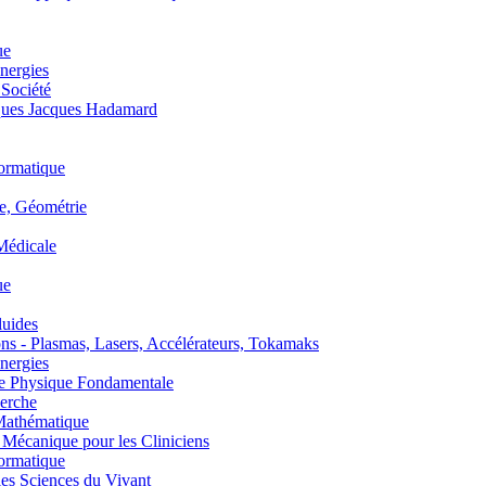
ue
nergies
 Société
es Jacques Hadamard
ormatique
, Géométrie
édicale
ue
uides
s - Plasmas, Lasers, Accélérateurs, Tokamaks
nergies
de Physique Fondamentale
erche
athématique
anique pour les Cliniciens
ormatique
s Sciences du Vivant