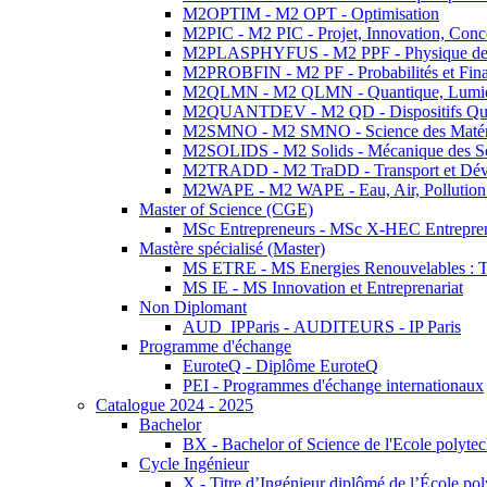
M2OPTIM - M2 OPT - Optimisation
M2PIC - M2 PIC - Projet, Innovation, Conc
M2PLASPHYFUS - M2 PPF - Physique des P
M2PROBFIN - M2 PF - Probabilités et Fin
M2QLMN - M2 QLMN - Quantique, Lumière
M2QUANTDEV - M2 QD - Dispositifs Qua
M2SMNO - M2 SMNO - Science des Matéri
M2SOLIDS - M2 Solids - Mécanique des So
M2TRADD - M2 TraDD - Transport et Dév
M2WAPE - M2 WAPE - Eau, Air, Pollution 
Master of Science (CGE)
MSc Entrepreneurs - MSc X-HEC Entrepre
Mastère spécialisé (Master)
MS ETRE - MS Energies Renouvelables : Tec
MS IE - MS Innovation et Entreprenariat
Non Diplomant
AUD_IPParis - AUDITEURS - IP Paris
Programme d'échange
EuroteQ - Diplôme EuroteQ
PEI - Programmes d'échange internationaux
Catalogue 2024 - 2025
Bachelor
BX - Bachelor of Science de l'Ecole polyte
Cycle Ingénieur
X - Titre d’Ingénieur diplômé de l’École po