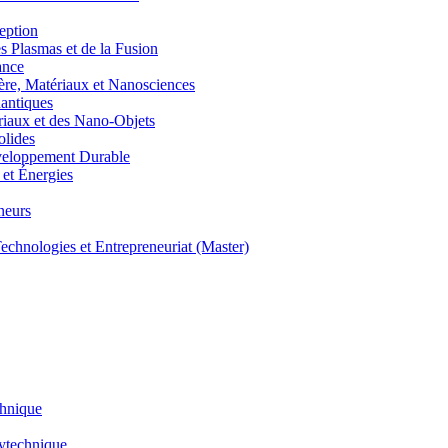
eption
lasmas et de la Fusion
ance
, Matériaux et Nanosciences
ntiques
aux et des Nano-Objets
lides
eloppement Durable
et Énergies
neurs
hnologies et Entrepreneuriat (Master)
chnique
lytechnique