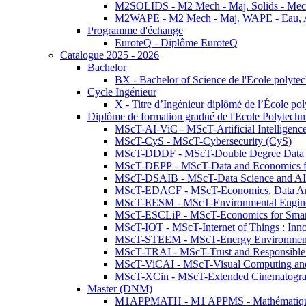
M2SOLIDS - M2 Mech - Maj. Solids - Meca
M2WAPE - M2 Mech - Maj. WAPE - Eau, Air
Programme d'échange
EuroteQ - Diplôme EuroteQ
Catalogue 2025 - 2026
Bachelor
BX - Bachelor of Science de l'Ecole polyte
Cycle Ingénieur
X - Titre d’Ingénieur diplômé de l’École po
Diplôme de formation gradué de l'Ecole Polytec
MScT-AI-ViC - MScT-Artificial Intelligen
MScT-CyS - MScT-Cybersecurity (CyS)
MScT-DDDF - MScT-Double Degree Data 
MScT-DEPP - MScT-Data and Economics fo
MScT-DSAIB - MScT-Data Science and AI 
MScT-EDACF - MScT-Economics, Data Anal
MScT-EESM - MScT-Environmental Enginee
MScT-ESCLiP - MScT-Economics for Smart 
MScT-IOT - MScT-Internet of Things : Inn
MScT-STEEM - MScT-Energy Environment 
MScT-TRAI - MScT-Trust and Responsible
MScT-ViCAI - MScT-Visual Computing and
MScT-XCin - MScT-Extended Cinematogr
Master (DNM)
M1APPMATH - M1 APPMS - Mathématiques A