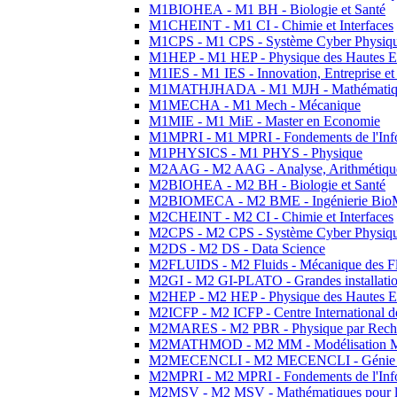
M1BIOHEA - M1 BH - Biologie et Santé
M1CHEINT - M1 CI - Chimie et Interfaces
M1CPS - M1 CPS - Système Cyber Physiq
M1HEP - M1 HEP - Physique des Hautes E
M1IES - M1 IES - Innovation, Entreprise et
M1MATHJHADA - M1 MJH - Mathématiqu
M1MECHA - M1 Mech - Mécanique
M1MIE - M1 MiE - Master en Economie
M1MPRI - M1 MPRI - Fondements de l'Inf
M1PHYSICS - M1 PHYS - Physique
M2AAG - M2 AAG - Analyse, Arithmétique
M2BIOHEA - M2 BH - Biologie et Santé
M2BIOMECA - M2 BME - Ingénierie BioM
M2CHEINT - M2 CI - Chimie et Interfaces
M2CPS - M2 CPS - Système Cyber Physiq
M2DS - M2 DS - Data Science
M2FLUIDS - M2 Fluids - Mécanique des Fl
M2GI - M2 GI-PLATO - Grandes installation
M2HEP - M2 HEP - Physique des Hautes E
M2ICFP - M2 ICFP - Centre International 
M2MARES - M2 PBR - Physique par Rech
M2MATHMOD - M2 MM - Modélisation M
M2MECENCLI - M2 MECENCLI - Génie Méc
M2MPRI - M2 MPRI - Fondements de l'Inf
M2MSV - M2 MSV - Mathématiques pour le