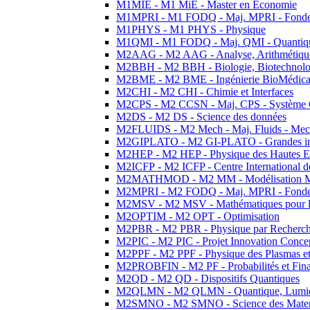
M1MIE - M1 MiE - Master en Economie
M1MPRI - M1 FODQ - Maj. MPRI - Fondeme
M1PHYS - M1 PHYS - Physique
M1QMI - M1 FODQ - Maj. QMI - Quantique
M2AAG - M2 AAG - Analyse, Arithmétique
M2BBH - M2 BBH - Biologie, Biotechnolog
M2BME - M2 BME - Ingénierie BioMédica
M2CHI - M2 CHI - Chimie et Interfaces
M2CPS - M2 CCSN - Maj. CPS - Système 
M2DS - M2 DS - Science des données
M2FLUIDS - M2 Mech - Maj. Fluids - Meca
M2GIPLATO - M2 GI-PLATO - Grandes instal
M2HEP - M2 HEP - Physique des Hautes E
M2ICFP - M2 ICFP - Centre International 
M2MATHMOD - M2 MM - Modélisation M
M2MPRI - M2 FODQ - Maj. MPRI - Fondeme
M2MSV - M2 MSV - Mathématiques pour le
M2OPTIM - M2 OPT - Optimisation
M2PBR - M2 PBR - Physique par Recherc
M2PIC - M2 PIC - Projet Innovation Conce
M2PPF - M2 PPF - Physique des Plasmas et
M2PROBFIN - M2 PF - Probabilités et Fin
M2QD - M2 QD - Dispositifs Quantiques
M2QLMN - M2 QLMN - Quantique, Lumiere
M2SMNO - M2 SMNO - Science des Materi