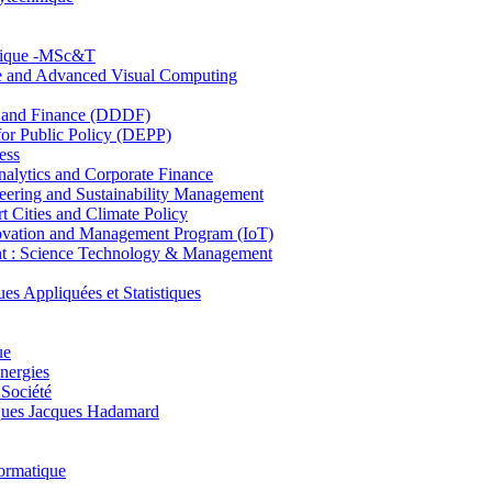
hnique -MSc&T
ce and Advanced Visual Computing
and Finance (DDDF)
r Public Policy (DEPP)
ess
ytics and Corporate Finance
ring and Sustainability Management
Cities and Climate Policy
ovation and Management Program (IoT)
: Science Technology & Management
ppliquées et Statistiques
ue
nergies
 Société
es Jacques Hadamard
ormatique