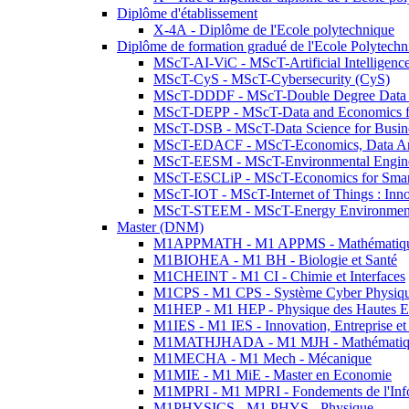
Diplôme d'établissement
X-4A - Diplôme de l'Ecole polytechnique
Diplôme de formation gradué de l'Ecole Polytec
MScT-AI-ViC - MScT-Artificial Intelligen
MScT-CyS - MScT-Cybersecurity (CyS)
MScT-DDDF - MScT-Double Degree Data 
MScT-DEPP - MScT-Data and Economics fo
MScT-DSB - MScT-Data Science for Busin
MScT-EDACF - MScT-Economics, Data Anal
MScT-EESM - MScT-Environmental Enginee
MScT-ESCLiP - MScT-Economics for Smart 
MScT-IOT - MScT-Internet of Things : Inn
MScT-STEEM - MScT-Energy Environment 
Master (DNM)
M1APPMATH - M1 APPMS - Mathématiques A
M1BIOHEA - M1 BH - Biologie et Santé
M1CHEINT - M1 CI - Chimie et Interfaces
M1CPS - M1 CPS - Système Cyber Physiq
M1HEP - M1 HEP - Physique des Hautes E
M1IES - M1 IES - Innovation, Entreprise et
M1MATHJHADA - M1 MJH - Mathématiqu
M1MECHA - M1 Mech - Mécanique
M1MIE - M1 MiE - Master en Economie
M1MPRI - M1 MPRI - Fondements de l'Inf
M1PHYSICS - M1 PHYS - Physique