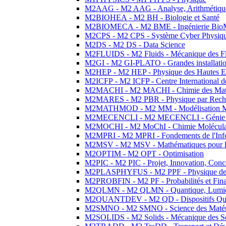
M2AAG - M2 AAG - Analyse, Arithmétique
M2BIOHEA - M2 BH - Biologie et Santé
M2BIOMECA - M2 BME - Ingénierie BioM
M2CPS - M2 CPS - Système Cyber Physiq
M2DS - M2 DS - Data Science
M2FLUIDS - M2 Fluids - Mécanique des Fl
M2GI - M2 GI-PLATO - Grandes installation
M2HEP - M2 HEP - Physique des Hautes E
M2ICFP - M2 ICFP - Centre International 
M2MACHI - M2 MACHI - Chimie des Matéri
M2MARES - M2 PBR - Physique par Rech
M2MATHMOD - M2 MM - Modélisation M
M2MECENCLI - M2 MECENCLI - Génie Méc
M2MOCHI - M2 MoChI - Chimie Moléculaire
M2MPRI - M2 MPRI - Fondements de l'Inf
M2MSV - M2 MSV - Mathématiques pour le
M2OPTIM - M2 OPT - Optimisation
M2PIC - M2 PIC - Projet, Innovation, Conc
M2PLASPHYFUS - M2 PPF - Physique des P
M2PROBFIN - M2 PF - Probabilités et Fin
M2QLMN - M2 QLMN - Quantique, Lumière
M2QUANTDEV - M2 QD - Dispositifs Qua
M2SMNO - M2 SMNO - Science des Matéri
M2SOLIDS - M2 Solids - Mécanique des So