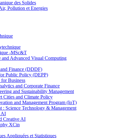
nique des Solides
, Pollution et Energies
chnique
lytechnique
hnique -MSc&T
ce and Advanced Visual Computing
and Finance (DDDF)
r Public Policy (DEPP)
for Business
ytics and Corporate Finance
ring and Sustainability Management
Cities and Climate Policy
ovation and Management Program (IoT)
: Science Technology & Management
 AI
 Creative AI
aphy XCin
ppliquées et Statistiques