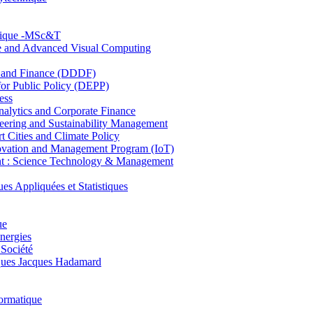
hnique -MSc&T
ce and Advanced Visual Computing
and Finance (DDDF)
r Public Policy (DEPP)
ess
ytics and Corporate Finance
ring and Sustainability Management
Cities and Climate Policy
ovation and Management Program (IoT)
: Science Technology & Management
ppliquées et Statistiques
ue
nergies
 Société
es Jacques Hadamard
ormatique