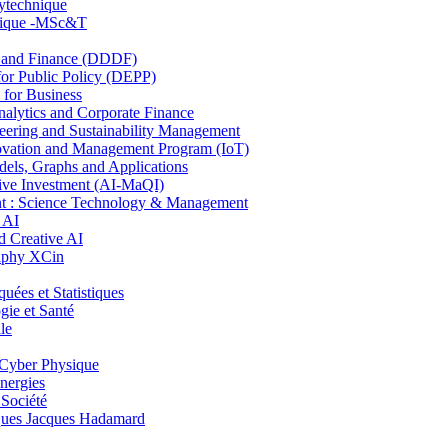
lytechnique
hnique -MSc&T
and Finance (DDDF)
r Public Policy (DEPP)
for Business
ytics and Corporate Finance
ring and Sustainability Management
ovation and Management Program (IoT)
ls, Graphs and Applications
ive Investment (AI-MaQI)
: Science Technology & Management
 AI
 Creative AI
aphy XCin
es et Statistiques
ie et Santé
le
Cyber Physique
nergies
 Société
es Jacques Hadamard