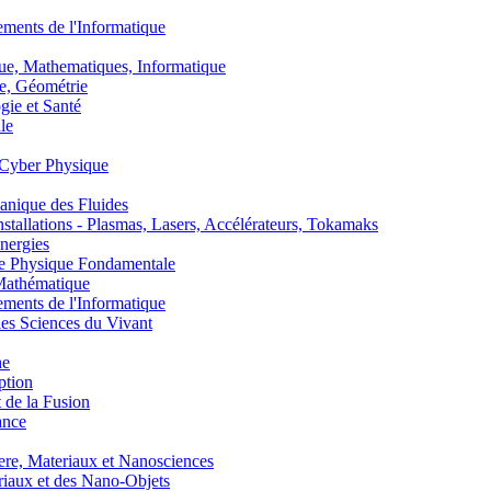
nts de l'Informatique
, Mathematiques, Informatique
, Géométrie
ie et Santé
le
Cyber Physique
nique des Fluides
lations - Plasmas, Lasers, Accélérateurs, Tokamaks
nergies
de Physique Fondamentale
athématique
nts de l'Informatique
s Sciences du Vivant
he
ption
 de la Fusion
ance
, Materiaux et Nanosciences
aux et des Nano-Objets