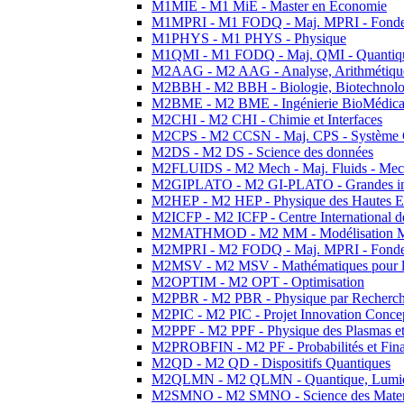
M1MIE - M1 MiE - Master en Economie
M1MPRI - M1 FODQ - Maj. MPRI - Fondeme
M1PHYS - M1 PHYS - Physique
M1QMI - M1 FODQ - Maj. QMI - Quantique
M2AAG - M2 AAG - Analyse, Arithmétique
M2BBH - M2 BBH - Biologie, Biotechnolog
M2BME - M2 BME - Ingénierie BioMédica
M2CHI - M2 CHI - Chimie et Interfaces
M2CPS - M2 CCSN - Maj. CPS - Système 
M2DS - M2 DS - Science des données
M2FLUIDS - M2 Mech - Maj. Fluids - Meca
M2GIPLATO - M2 GI-PLATO - Grandes instal
M2HEP - M2 HEP - Physique des Hautes E
M2ICFP - M2 ICFP - Centre International 
M2MATHMOD - M2 MM - Modélisation M
M2MPRI - M2 FODQ - Maj. MPRI - Fondeme
M2MSV - M2 MSV - Mathématiques pour le
M2OPTIM - M2 OPT - Optimisation
M2PBR - M2 PBR - Physique par Recherc
M2PIC - M2 PIC - Projet Innovation Conce
M2PPF - M2 PPF - Physique des Plasmas et
M2PROBFIN - M2 PF - Probabilités et Fin
M2QD - M2 QD - Dispositifs Quantiques
M2QLMN - M2 QLMN - Quantique, Lumiere
M2SMNO - M2 SMNO - Science des Materi