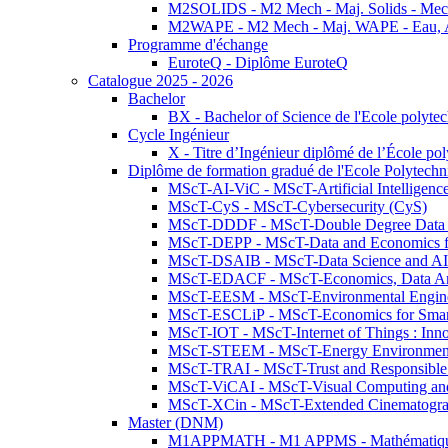
M2SOLIDS - M2 Mech - Maj. Solids - Meca
M2WAPE - M2 Mech - Maj. WAPE - Eau, Air
Programme d'échange
EuroteQ - Diplôme EuroteQ
Catalogue 2025 - 2026
Bachelor
BX - Bachelor of Science de l'Ecole polyte
Cycle Ingénieur
X - Titre d’Ingénieur diplômé de l’École po
Diplôme de formation gradué de l'Ecole Polytec
MScT-AI-ViC - MScT-Artificial Intelligen
MScT-CyS - MScT-Cybersecurity (CyS)
MScT-DDDF - MScT-Double Degree Data 
MScT-DEPP - MScT-Data and Economics fo
MScT-DSAIB - MScT-Data Science and AI 
MScT-EDACF - MScT-Economics, Data Anal
MScT-EESM - MScT-Environmental Enginee
MScT-ESCLiP - MScT-Economics for Smart 
MScT-IOT - MScT-Internet of Things : Inn
MScT-STEEM - MScT-Energy Environment 
MScT-TRAI - MScT-Trust and Responsible
MScT-ViCAI - MScT-Visual Computing and
MScT-XCin - MScT-Extended Cinematogr
Master (DNM)
M1APPMATH - M1 APPMS - Mathématiques A