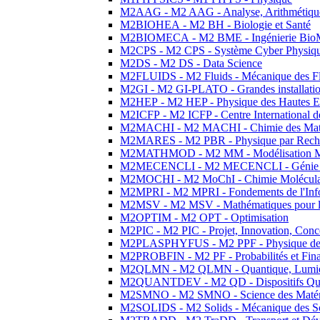
M2AAG - M2 AAG - Analyse, Arithmétique
M2BIOHEA - M2 BH - Biologie et Santé
M2BIOMECA - M2 BME - Ingénierie BioM
M2CPS - M2 CPS - Système Cyber Physiq
M2DS - M2 DS - Data Science
M2FLUIDS - M2 Fluids - Mécanique des Fl
M2GI - M2 GI-PLATO - Grandes installation
M2HEP - M2 HEP - Physique des Hautes E
M2ICFP - M2 ICFP - Centre International 
M2MACHI - M2 MACHI - Chimie des Matéri
M2MARES - M2 PBR - Physique par Rech
M2MATHMOD - M2 MM - Modélisation M
M2MECENCLI - M2 MECENCLI - Génie Méc
M2MOCHI - M2 MoChI - Chimie Moléculaire
M2MPRI - M2 MPRI - Fondements de l'Inf
M2MSV - M2 MSV - Mathématiques pour le
M2OPTIM - M2 OPT - Optimisation
M2PIC - M2 PIC - Projet, Innovation, Conc
M2PLASPHYFUS - M2 PPF - Physique des P
M2PROBFIN - M2 PF - Probabilités et Fin
M2QLMN - M2 QLMN - Quantique, Lumière
M2QUANTDEV - M2 QD - Dispositifs Qua
M2SMNO - M2 SMNO - Science des Matéri
M2SOLIDS - M2 Solids - Mécanique des So