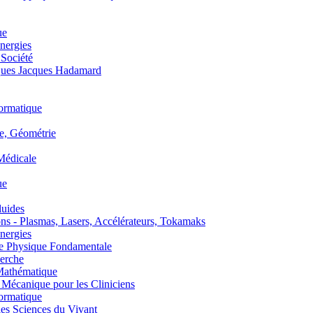
ue
nergies
 Société
es Jacques Hadamard
ormatique
, Géométrie
édicale
ue
uides
s - Plasmas, Lasers, Accélérateurs, Tokamaks
nergies
de Physique Fondamentale
erche
athématique
anique pour les Cliniciens
ormatique
s Sciences du Vivant