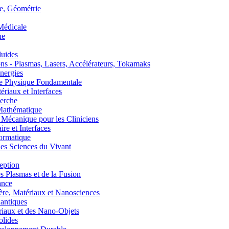
, Géométrie
édicale
ue
uides
s - Plasmas, Lasers, Accélérateurs, Tokamaks
nergies
de Physique Fondamentale
aux et Interfaces
erche
athématique
anique pour les Cliniciens
 et Interfaces
ormatique
s Sciences du Vivant
eption
lasmas et de la Fusion
ance
, Matériaux et Nanosciences
ntiques
aux et des Nano-Objets
lides