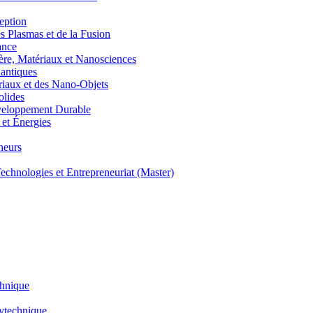
eption
lasmas et de la Fusion
ance
, Matériaux et Nanosciences
ntiques
aux et des Nano-Objets
lides
eloppement Durable
et Énergies
neurs
hnologies et Entrepreneuriat (Master)
chnique
lytechnique