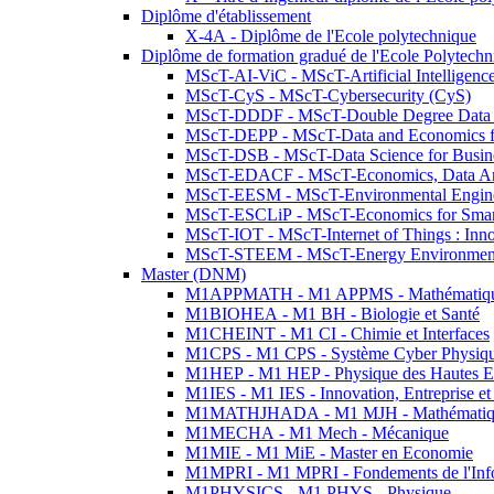
Diplôme d'établissement
X-4A - Diplôme de l'Ecole polytechnique
Diplôme de formation gradué de l'Ecole Polytec
MScT-AI-ViC - MScT-Artificial Intelligen
MScT-CyS - MScT-Cybersecurity (CyS)
MScT-DDDF - MScT-Double Degree Data 
MScT-DEPP - MScT-Data and Economics fo
MScT-DSB - MScT-Data Science for Busin
MScT-EDACF - MScT-Economics, Data Anal
MScT-EESM - MScT-Environmental Enginee
MScT-ESCLiP - MScT-Economics for Smart 
MScT-IOT - MScT-Internet of Things : Inn
MScT-STEEM - MScT-Energy Environment 
Master (DNM)
M1APPMATH - M1 APPMS - Mathématiques A
M1BIOHEA - M1 BH - Biologie et Santé
M1CHEINT - M1 CI - Chimie et Interfaces
M1CPS - M1 CPS - Système Cyber Physiq
M1HEP - M1 HEP - Physique des Hautes E
M1IES - M1 IES - Innovation, Entreprise et
M1MATHJHADA - M1 MJH - Mathématiqu
M1MECHA - M1 Mech - Mécanique
M1MIE - M1 MiE - Master en Economie
M1MPRI - M1 MPRI - Fondements de l'Inf
M1PHYSICS - M1 PHYS - Physique