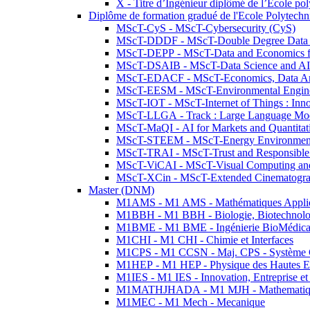
X - Titre d’Ingénieur diplômé de l’École po
Diplôme de formation gradué de l'Ecole Polytec
MScT-CyS - MScT-Cybersecurity (CyS)
MScT-DDDF - MScT-Double Degree Data 
MScT-DEPP - MScT-Data and Economics fo
MScT-DSAIB - MScT-Data Science and AI 
MScT-EDACF - MScT-Economics, Data Anal
MScT-EESM - MScT-Environmental Enginee
MScT-IOT - MScT-Internet of Things : Inn
MScT-LLGA - Track : Large Language Mode
MScT-MaQI - AI for Markets and Quantitat
MScT-STEEM - MScT-Energy Environment 
MScT-TRAI - MScT-Trust and Responsible
MScT-ViCAI - MScT-Visual Computing and
MScT-XCin - MScT-Extended Cinematogr
Master (DNM)
M1AMS - M1 AMS - Mathématiques Appliqué
M1BBH - M1 BBH - Biologie, Biotechnolog
M1BME - M1 BME - Ingénierie BioMédica
M1CHI - M1 CHI - Chimie et Interfaces
M1CPS - M1 CCSN - Maj. CPS - Système 
M1HEP - M1 HEP - Physique des Hautes E
M1IES - M1 IES - Innovation, Entreprise et
M1MATHJHADA - M1 MJH - Mathematiqu
M1MEC - M1 Mech - Mecanique