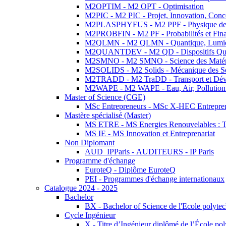
M2OPTIM - M2 OPT - Optimisation
M2PIC - M2 PIC - Projet, Innovation, Conc
M2PLASPHYFUS - M2 PPF - Physique des P
M2PROBFIN - M2 PF - Probabilités et Fin
M2QLMN - M2 QLMN - Quantique, Lumière
M2QUANTDEV - M2 QD - Dispositifs Qua
M2SMNO - M2 SMNO - Science des Matéri
M2SOLIDS - M2 Solids - Mécanique des So
M2TRADD - M2 TraDD - Transport et Dév
M2WAPE - M2 WAPE - Eau, Air, Pollution 
Master of Science (CGE)
MSc Entrepreneurs - MSc X-HEC Entrepre
Mastère spécialisé (Master)
MS ETRE - MS Energies Renouvelables : Tec
MS IE - MS Innovation et Entreprenariat
Non Diplomant
AUD_IPParis - AUDITEURS - IP Paris
Programme d'échange
EuroteQ - Diplôme EuroteQ
PEI - Programmes d'échange internationaux
Catalogue 2024 - 2025
Bachelor
BX - Bachelor of Science de l'Ecole polyte
Cycle Ingénieur
X - Titre d’Ingénieur diplômé de l’École po