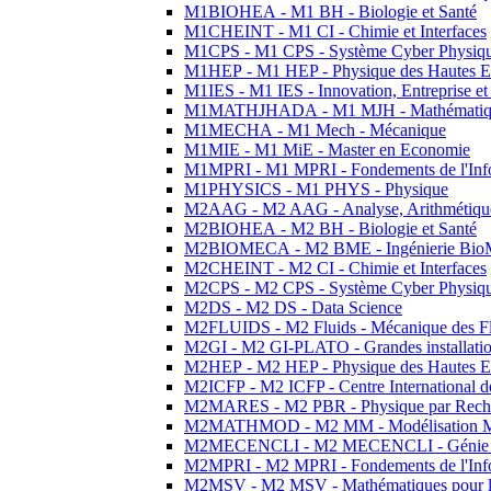
M1BIOHEA - M1 BH - Biologie et Santé
M1CHEINT - M1 CI - Chimie et Interfaces
M1CPS - M1 CPS - Système Cyber Physiq
M1HEP - M1 HEP - Physique des Hautes E
M1IES - M1 IES - Innovation, Entreprise et
M1MATHJHADA - M1 MJH - Mathématiqu
M1MECHA - M1 Mech - Mécanique
M1MIE - M1 MiE - Master en Economie
M1MPRI - M1 MPRI - Fondements de l'Inf
M1PHYSICS - M1 PHYS - Physique
M2AAG - M2 AAG - Analyse, Arithmétique
M2BIOHEA - M2 BH - Biologie et Santé
M2BIOMECA - M2 BME - Ingénierie BioM
M2CHEINT - M2 CI - Chimie et Interfaces
M2CPS - M2 CPS - Système Cyber Physiq
M2DS - M2 DS - Data Science
M2FLUIDS - M2 Fluids - Mécanique des Fl
M2GI - M2 GI-PLATO - Grandes installation
M2HEP - M2 HEP - Physique des Hautes E
M2ICFP - M2 ICFP - Centre International 
M2MARES - M2 PBR - Physique par Rech
M2MATHMOD - M2 MM - Modélisation M
M2MECENCLI - M2 MECENCLI - Génie Méc
M2MPRI - M2 MPRI - Fondements de l'Inf
M2MSV - M2 MSV - Mathématiques pour le