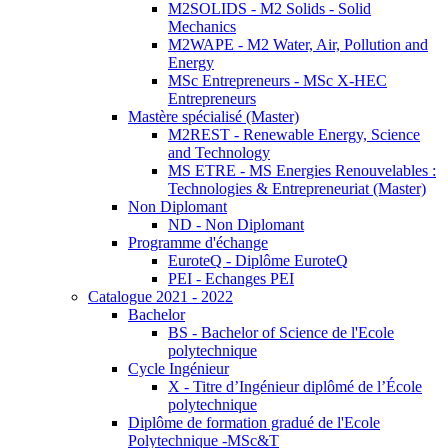
M2SOLIDS - M2 Solids - Solid
Mechanics
M2WAPE - M2 Water, Air, Pollution and
Energy
MSc Entrepreneurs - MSc X-HEC
Entrepreneurs
Mastère spécialisé (Master)
M2REST - Renewable Energy, Science
and Technology
MS ETRE - MS Energies Renouvelables :
Technologies & Entrepreneuriat (Master)
Non Diplomant
ND - Non Diplomant
Programme d'échange
EuroteQ - Diplôme EuroteQ
PEI - Echanges PEI
Catalogue 2021 - 2022
Bachelor
BS - Bachelor of Science de l'Ecole
polytechnique
Cycle Ingénieur
X - Titre d’Ingénieur diplômé de l’École
polytechnique
Diplôme de formation gradué de l'Ecole
Polytechnique -MSc&T