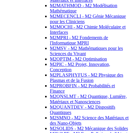
Matériaux et Interfaces
M2MATHMOD - M2 Modélisation
Mathématique
M2MECENCLI - M2 Génie Mécanique
pour les Cliniciens
M2MOCHI - M2 Chimie Moléculaire et
Interfaces
M2MPRI - M2 Fondements de
l'Informatique MPRI
M2MSV - M2 Mathématiques pour les
Sciences du Vivant
M2OPTIM - M2 Optimisation
M2PIC - M2 Projet, Innovation,
Conception
M2PLASPHYFUS - M2 Physique des
Plasmas et de la Fusion
M2PROBFIN - M2 Probabilités et
Finance
M2QNSLMT - M2 Quantique, Lumière,
Matériaux et Nanosciences
M2QUANTDEV - M2 Dispositifs
Quantiques
M2SMNO - M2 Science des Matériaux et
des Nano-Objets
M2SOLIDS - M2 Mécanique des Solides