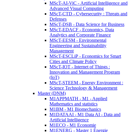
MScT-AI-ViC - Artificial Intelligence and
Advanced Visual Computing
MScT-CTD - Cybersecurity : Threats and
Defenses
MScT-DSB - Data Science for Business
MScT-EDACF - Economics, Data
Analytics and Corporate Finance
MScT-EESM - Environmental
Engineering and Sustainability
Management
MScT-ESCLiP - Economics for Smart
Cities and Climate Policy
MScT-IOT - Internet of Things :
Innovation and Management Program
(IoT)
MScT-STEEM - Energy Environment :
Science Technology & Management
Master (DNM)
M1APPMATH - M1 - Applied
Mathematics and statistics
M1BM - M1 Biomechanics
M1DATAAI - M1 Data AI - Data and
Artificial Intelligence
M1ECO - M1 Economie
M1ENERG - Master 1 Énergie