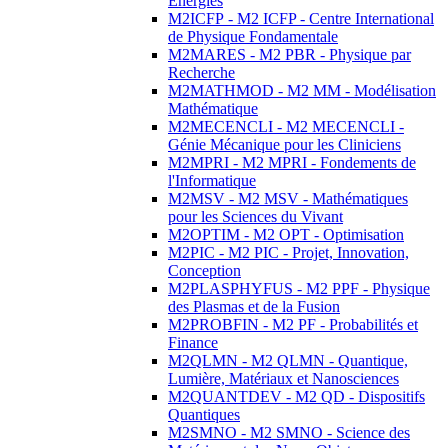
Energies
M2ICFP - M2 ICFP - Centre International
de Physique Fondamentale
M2MARES - M2 PBR - Physique par
Recherche
M2MATHMOD - M2 MM - Modélisation
Mathématique
M2MECENCLI - M2 MECENCLI -
Génie Mécanique pour les Cliniciens
M2MPRI - M2 MPRI - Fondements de
l'Informatique
M2MSV - M2 MSV - Mathématiques
pour les Sciences du Vivant
M2OPTIM - M2 OPT - Optimisation
M2PIC - M2 PIC - Projet, Innovation,
Conception
M2PLASPHYFUS - M2 PPF - Physique
des Plasmas et de la Fusion
M2PROBFIN - M2 PF - Probabilités et
Finance
M2QLMN - M2 QLMN - Quantique,
Lumière, Matériaux et Nanosciences
M2QUANTDEV - M2 QD - Dispositifs
Quantiques
M2SMNO - M2 SMNO - Science des