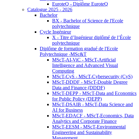
EuroteQ - Diplôme EuroteQ
Catalogue 2025 - 2026
Bachelor
BX - Bachelor of Science de l'Ecole
polytechnique
Cycle Ingénieur
X - Titre d’Ingénieur diplômé de l’École
polytechnique
Diplôme de formation gradué de l'Ecole
Polytechnique -MSc&T
MScT-AI-ViC - MScT-Artificial
Intelligence and Advanced Visual
Computing
MScT-CyS - MScT-Cybersecurity (CyS)
MScT-DDDF - MScT-Double Degree
Data and Finance (DDDF)
MScT-DEPP - MScT-Data and Economics
for Public Policy (DEPP)
MScT-DSAIB - MScT-Data Science and
AI for Business
MScT-EDACF - MScT-Economics, Data
Analytics and Corporate Finance
MScT-EESM - MScT-Environmental
Engineering and Sustainability
Management