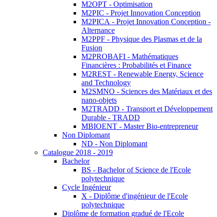
M2OPT - Optimisation
M2PIC - Projet Innovation Conception
M2PICA - Projet Innovation Conception -
Alternance
M2PPF - Physique des Plasmas et de la
Fusion
M2PROBAFI - Mathématiques
Financières : Probabilités et Finance
M2REST - Renewable Energy, Science
and Technology
M2SMNO - Sciences des Matériaux et des
nano-objets
M2TRADD - Transport et Développement
Durable - TRADD
MBIOENT - Master Bio-entrepreneur
Non Diplomant
ND - Non Diplomant
Catalogue 2018 - 2019
Bachelor
BS - Bachelor of Science de l'Ecole
polytechnique
Cycle Ingénieur
X - Diplôme d'ingénieur de l'Ecole
polytechnique
Diplôme de formation gradué de l'Ecole