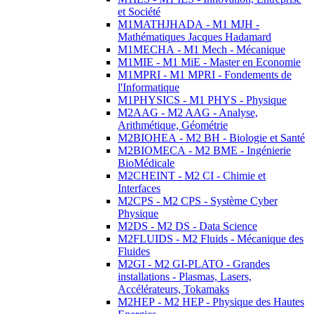
et Société
M1MATHJHADA - M1 MJH -
Mathématiques Jacques Hadamard
M1MECHA - M1 Mech - Mécanique
M1MIE - M1 MiE - Master en Economie
M1MPRI - M1 MPRI - Fondements de
l'Informatique
M1PHYSICS - M1 PHYS - Physique
M2AAG - M2 AAG - Analyse,
Arithmétique, Géométrie
M2BIOHEA - M2 BH - Biologie et Santé
M2BIOMECA - M2 BME - Ingénierie
BioMédicale
M2CHEINT - M2 CI - Chimie et
Interfaces
M2CPS - M2 CPS - Système Cyber
Physique
M2DS - M2 DS - Data Science
M2FLUIDS - M2 Fluids - Mécanique des
Fluides
M2GI - M2 GI-PLATO - Grandes
installations - Plasmas, Lasers,
Accélérateurs, Tokamaks
M2HEP - M2 HEP - Physique des Hautes