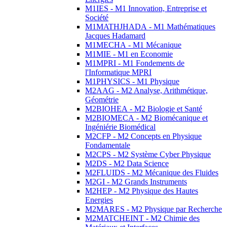
M1IES - M1 Innovation, Entreprise et
Société
M1MATHJHADA - M1 Mathématiques
Jacques Hadamard
M1MECHA - M1 Mécanique
M1MIE - M1 en Economie
M1MPRI - M1 Fondements de
l'Informatique MPRI
M1PHYSICS - M1 Physique
M2AAG - M2 Analyse, Arithmétique,
Géométrie
M2BIOHEA - M2 Biologie et Santé
M2BIOMECA - M2 Biomécanique et
Ingéniérie Biomédical
M2CFP - M2 Concepts en Physique
Fondamentale
M2CPS - M2 Système Cyber Physique
M2DS - M2 Data Science
M2FLUIDS - M2 Mécanique des Fluides
M2GI - M2 Grands Instruments
M2HEP - M2 Physique des Hautes
Energies
M2MARES - M2 Physique par Recherche
M2MATCHEINT - M2 Chimie des