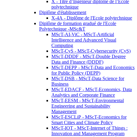
X - Titre d’Ingénieur diplômé de l’École
polytechnique
Diplôme d'établissement
X-4A - Diplôme de l'Ecole polytechnique
Diplôme de formation gradué de l'Ecole
Polytechnique -MSc&T
MScT-AI-ViC - MScT-Artificial
Intelligence and Advanced Visual
Computing
MScT-CyS - MScT-Cybersecurity (CyS)
MScT-DDDF - MScT-Double Degree
Data and Finance (DDDF)
MScT-DEPP - MScT-Data and Economics
for Public Policy (DEPP)
MScT-DSB - MScT-Data Science for
Business
MScT-EDACF - MScT-Economics, Data
Analytics and Corporate Finance
MScT-EESM - MScT-Environmental
Engineering and Sustainability
Management
MScT-ESCLiP - MScT-Economics for
Smart Cities and Climate Policy
MScT-IOT - MScT-Internet of Things :
Innovation and Management Program