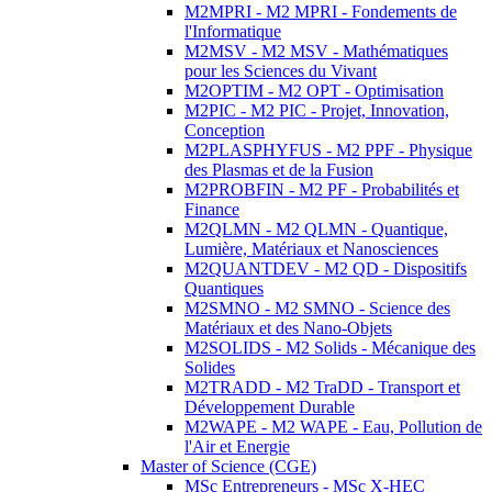
M2MPRI - M2 MPRI - Fondements de
l'Informatique
M2MSV - M2 MSV - Mathématiques
pour les Sciences du Vivant
M2OPTIM - M2 OPT - Optimisation
M2PIC - M2 PIC - Projet, Innovation,
Conception
M2PLASPHYFUS - M2 PPF - Physique
des Plasmas et de la Fusion
M2PROBFIN - M2 PF - Probabilités et
Finance
M2QLMN - M2 QLMN - Quantique,
Lumière, Matériaux et Nanosciences
M2QUANTDEV - M2 QD - Dispositifs
Quantiques
M2SMNO - M2 SMNO - Science des
Matériaux et des Nano-Objets
M2SOLIDS - M2 Solids - Mécanique des
Solides
M2TRADD - M2 TraDD - Transport et
Développement Durable
M2WAPE - M2 WAPE - Eau, Pollution de
l'Air et Energie
Master of Science (CGE)
MSc Entrepreneurs - MSc X-HEC