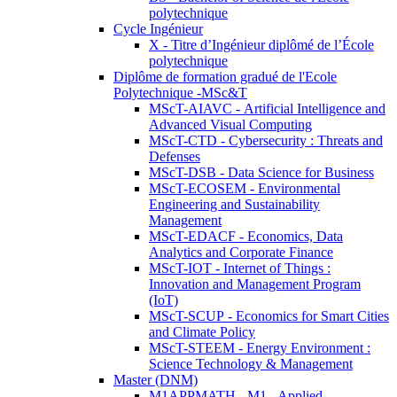
polytechnique
Cycle Ingénieur
X - Titre d’Ingénieur diplômé de l’École
polytechnique
Diplôme de formation gradué de l'Ecole
Polytechnique -MSc&T
MScT-AIAVC - Artificial Intelligence and
Advanced Visual Computing
MScT-CTD - Cybersecurity : Threats and
Defenses
MScT-DSB - Data Science for Business
MScT-ECOSEM - Environmental
Engineering and Sustainability
Management
MScT-EDACF - Economics, Data
Analytics and Corporate Finance
MScT-IOT - Internet of Things :
Innovation and Management Program
(IoT)
MScT-SCUP - Economics for Smart Cities
and Climate Policy
MScT-STEEM - Energy Environment :
Science Technology & Management
Master (DNM)
M1APPMATH - M1 - Applied