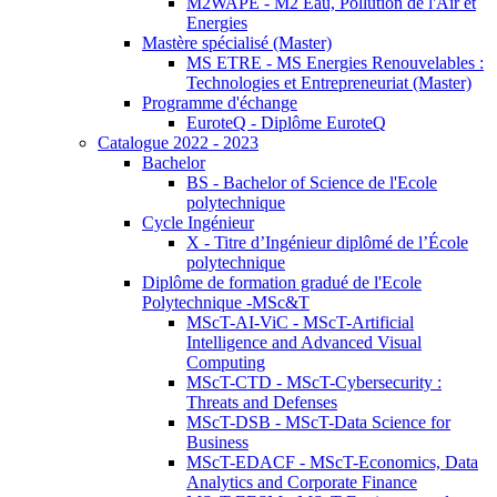
M2WAPE - M2 Eau, Pollution de l'Air et
Energies
Mastère spécialisé (Master)
MS ETRE - MS Energies Renouvelables :
Technologies et Entrepreneuriat (Master)
Programme d'échange
EuroteQ - Diplôme EuroteQ
Catalogue 2022 - 2023
Bachelor
BS - Bachelor of Science de l'Ecole
polytechnique
Cycle Ingénieur
X - Titre d’Ingénieur diplômé de l’École
polytechnique
Diplôme de formation gradué de l'Ecole
Polytechnique -MSc&T
MScT-AI-ViC - MScT-Artificial
Intelligence and Advanced Visual
Computing
MScT-CTD - MScT-Cybersecurity :
Threats and Defenses
MScT-DSB - MScT-Data Science for
Business
MScT-EDACF - MScT-Economics, Data
Analytics and Corporate Finance