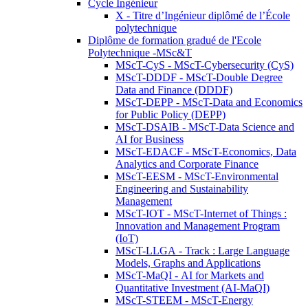
Cycle Ingénieur
X - Titre d’Ingénieur diplômé de l’École
polytechnique
Diplôme de formation gradué de l'Ecole
Polytechnique -MSc&T
MScT-CyS - MScT-Cybersecurity (CyS)
MScT-DDDF - MScT-Double Degree
Data and Finance (DDDF)
MScT-DEPP - MScT-Data and Economics
for Public Policy (DEPP)
MScT-DSAIB - MScT-Data Science and
AI for Business
MScT-EDACF - MScT-Economics, Data
Analytics and Corporate Finance
MScT-EESM - MScT-Environmental
Engineering and Sustainability
Management
MScT-IOT - MScT-Internet of Things :
Innovation and Management Program
(IoT)
MScT-LLGA - Track : Large Language
Models, Graphs and Applications
MScT-MaQI - AI for Markets and
Quantitative Investment (AI-MaQI)
MScT-STEEM - MScT-Energy