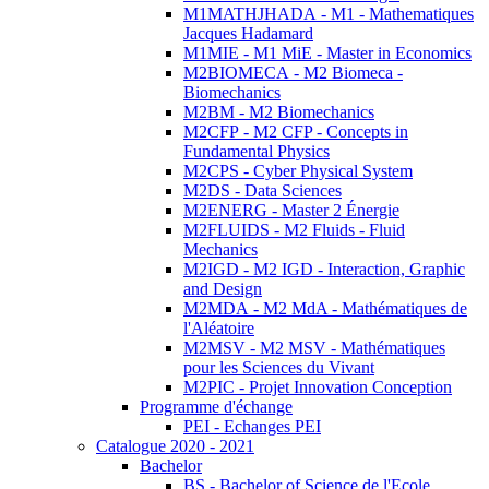
M1MATHJHADA - M1 - Mathematiques
Jacques Hadamard
M1MIE - M1 MiE - Master in Economics
M2BIOMECA - M2 Biomeca -
Biomechanics
M2BM - M2 Biomechanics
M2CFP - M2 CFP - Concepts in
Fundamental Physics
M2CPS - Cyber Physical System
M2DS - Data Sciences
M2ENERG - Master 2 Énergie
M2FLUIDS - M2 Fluids - Fluid
Mechanics
M2IGD - M2 IGD - Interaction, Graphic
and Design
M2MDA - M2 MdA - Mathématiques de
l'Aléatoire
M2MSV - M2 MSV - Mathématiques
pour les Sciences du Vivant
M2PIC - Projet Innovation Conception
Programme d'échange
PEI - Echanges PEI
Catalogue 2020 - 2021
Bachelor
BS - Bachelor of Science de l'Ecole