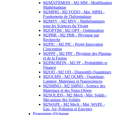
M2MATHMOD - M2 MM - Modélisation
Mathématique
M2MPRI - M2 FODQ - Maj. MPRI -
Fondements de l'Informatique
M2MSV - M2 MSV - Mathématiques
pour les Sciences du Vivant
M2OPTIM - M2 OPT - Optimisation
M2PBR - M2 PBR - Physique par
Recherche
M2PIC - M2 PIC - Projet Innovation
Conception
M2PPF - M2 PPF - Physique des Plasmas
et de la Fusion
M2PROBFIN - M2 PF - Probabilités et
Finance
M2QD - M2 QD - Dispositifs Quantiques
M2QLMN - M2 QLMN - Quantique,
Lumiere, Materiaux et Nanosciences
M2SMNO - M2 SMNO - Science des
Materiaux et des Nano-Objets
M2SOLIDS - M2 Mech - Maj. Solids -
Mecanique des Solides
M2WAPE - M2 Mech - Maj. WAPE -
Eau, Air, Pollution et Energies
Programme d'échange