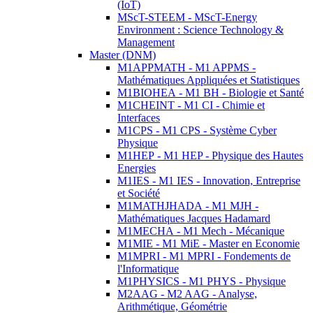
(IoT)
MScT-STEEM - MScT-Energy
Environment : Science Technology &
Management
Master (DNM)
M1APPMATH - M1 APPMS -
Mathématiques Appliquées et Statistiques
M1BIOHEA - M1 BH - Biologie et Santé
M1CHEINT - M1 CI - Chimie et
Interfaces
M1CPS - M1 CPS - Système Cyber
Physique
M1HEP - M1 HEP - Physique des Hautes
Energies
M1IES - M1 IES - Innovation, Entreprise
et Société
M1MATHJHADA - M1 MJH -
Mathématiques Jacques Hadamard
M1MECHA - M1 Mech - Mécanique
M1MIE - M1 MiE - Master en Economie
M1MPRI - M1 MPRI - Fondements de
l'Informatique
M1PHYSICS - M1 PHYS - Physique
M2AAG - M2 AAG - Analyse,
Arithmétique, Géométrie