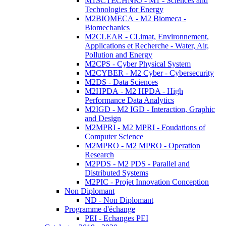
M1SCTECHNRJ - M1 - Sciences and
Technologies for Energy
M2BIOMECA - M2 Biomeca -
Biomechanics
M2CLEAR - CLimat, Environnement,
Applications et Recherche - Water, Air,
Pollution and Energy
M2CPS - Cyber Physical System
M2CYBER - M2 Cyber - Cybersecurity
M2DS - Data Sciences
M2HPDA - M2 HPDA - High
Performance Data Analytics
M2IGD - M2 IGD - Interaction, Graphic
and Design
M2MPRI - M2 MPRI - Foudations of
Computer Science
M2MPRO - M2 MPRO - Operation
Research
M2PDS - M2 PDS - Parallel and
Distributed Systems
M2PIC - Projet Innovation Conception
Non Diplomant
ND - Non Diplomant
Programme d'échange
PEI - Echanges PEI