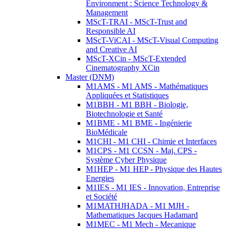
Environment : Science Technology &
Management
MScT-TRAI - MScT-Trust and
Responsible AI
MScT-ViCAI - MScT-Visual Computing
and Creative AI
MScT-XCin - MScT-Extended
Cinematography XCin
Master (DNM)
M1AMS - M1 AMS - Mathématiques
Appliquées et Statistiques
M1BBH - M1 BBH - Biologie,
Biotechnologie et Santé
M1BME - M1 BME - Ingénierie
BioMédicale
M1CHI - M1 CHI - Chimie et Interfaces
M1CPS - M1 CCSN - Maj. CPS -
Système Cyber Physique
M1HEP - M1 HEP - Physique des Hautes
Energies
M1IES - M1 IES - Innovation, Entreprise
et Société
M1MATHJHADA - M1 MJH -
Mathematiques Jacques Hadamard
M1MEC - M1 Mech - Mecanique