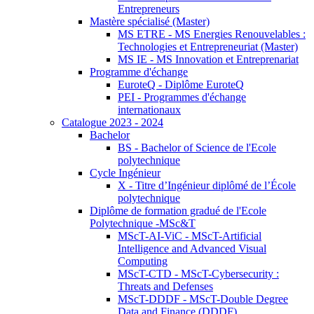
Entrepreneurs
Mastère spécialisé (Master)
MS ETRE - MS Energies Renouvelables :
Technologies et Entrepreneuriat (Master)
MS IE - MS Innovation et Entreprenariat
Programme d'échange
EuroteQ - Diplôme EuroteQ
PEI - Programmes d'échange
internationaux
Catalogue 2023 - 2024
Bachelor
BS - Bachelor of Science de l'Ecole
polytechnique
Cycle Ingénieur
X - Titre d’Ingénieur diplômé de l’École
polytechnique
Diplôme de formation gradué de l'Ecole
Polytechnique -MSc&T
MScT-AI-ViC - MScT-Artificial
Intelligence and Advanced Visual
Computing
MScT-CTD - MScT-Cybersecurity :
Threats and Defenses
MScT-DDDF - MScT-Double Degree
Data and Finance (DDDF)