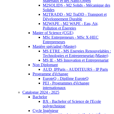
Matériaux et des Nano-Objets
M2SOLIDS - M2 Solids - Mécanique des
Solides
M2TRADD - M2 TraDD - Transport et
Développement Durable
M2WAPE - M2 WAPE - Eau, Air,
Pollution et Énergies
Master of Science (CGE)
MSc Entrepreneurs - MSc X-HEC
Entrepreneurs
Mastère spécialisé (Master)
MS ETRE - MS Energies Renouvelables :
Technologies et Entrepreneuriat (Master)
MS IE - MS Innovation et Entreprenariat
Non Diplomant
AUD_IPParis - AUDITEURS - IP Paris
Programme d'échange
EuroteQ - Diplôme EuroteQ
PEI - Programmes d'échange
internationaux
Catalogue 2024 - 2025
Bachelor
BX - Bachelor of Science de l'Ecole
polytechnique
Cycle Ingénieur