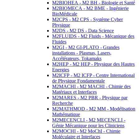
M2BIOHEA - M2 BH - Biologie et Santé
M2BIOMECA - M2 BME - Ingénierie
BioMédicale
M2CPS - M2 CPS - Système Cyber
Physique
M2DS - M2 DS - Data Science
M2FLUIDS - M2 Fluids - Mécanique des
Fluides
M2GI - M2 GI-PLATO - Grandes
installations - Plasmas, Lasers,
Accélérateurs, Tokamaks
M2HEP - M2 HEP - Physique des Hautes
Energies
M2ICFP - M2 ICFP - Centre International
de Physique Fondamentale
M2MACHI - M2 MACHI - Chimie des
Matériaux et Interfaces
M2MARES - M2 PBR - Physique par
Recherche
M2MATHMOD - M2 MM - Modélisation
Mathématique
M2MECENCLI - M2 MECENCLI -
Génie Mécanique pour les Cliniciens
M2MOCHI - M2 MoChI - Chimie
Moléculaire et Interfaces