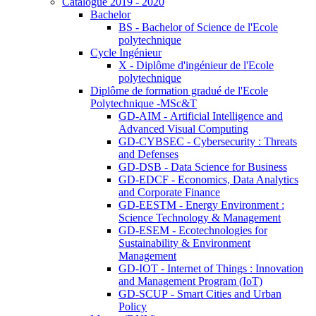
Catalogue 2019 - 2020
Bachelor
BS - Bachelor of Science de l'Ecole
polytechnique
Cycle Ingénieur
X - Diplôme d'ingénieur de l'Ecole
polytechnique
Diplôme de formation gradué de l'Ecole
Polytechnique -MSc&T
GD-AIM - Artificial Intelligence and
Advanced Visual Computing
GD-CYBSEC - Cybersecurity : Threats
and Defenses
GD-DSB - Data Science for Business
GD-EDCF - Economics, Data Analytics
and Corporate Finance
GD-EESTM - Energy Environment :
Science Technology & Management
GD-ESEM - Ecotechnologies for
Sustainability & Environment
Management
GD-IOT - Internet of Things : Innovation
and Management Program (IoT)
GD-SCUP - Smart Cities and Urban
Policy