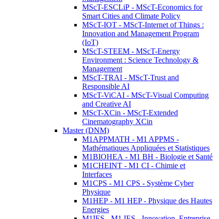
MScT-ESCLiP - MScT-Economics for
Smart Cities and Climate Policy
MScT-IOT - MScT-Internet of Things :
Innovation and Management Program
(IoT)
MScT-STEEM - MScT-Energy
Environment : Science Technology &
Management
MScT-TRAI - MScT-Trust and
Responsible AI
MScT-ViCAI - MScT-Visual Computing
and Creative AI
MScT-XCin - MScT-Extended
Cinematography XCin
Master (DNM)
M1APPMATH - M1 APPMS -
Mathématiques Appliquées et Statistiques
M1BIOHEA - M1 BH - Biologie et Santé
M1CHEINT - M1 CI - Chimie et
Interfaces
M1CPS - M1 CPS - Système Cyber
Physique
M1HEP - M1 HEP - Physique des Hautes
Energies
M1IES - M1 IES - Innovation, Entreprise