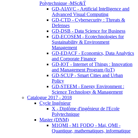
Polytechnique -MSc&T
GD-AIAVC - Artificial Intelligence and
Advanced Visual Computing
GD-CTD - Cybersecurity : Threats &
Defenses
GD-DSB - Data Science for Business
GD-ECOSEM - Ecotechnologies for
Sustainability & Environment
Management
GD-EDACF - Economics, Data Analytics
and Corporate Finance
GD-IOT - Internet of Things : Innovation
and Management Program (IoT)
GD-SCUP - Smart Cities and Urban
Policy
GD-STEEM - Energy Environment :
Science Technology & Management
Catalogue 2017 - 2018
Cycle Ingénieur
X - Diplôme d'ingénieur de l'Ecole
Polytechnique
Master (DNM)
M1QMI - M1 FODQ - Maj. QMI -
Quantique, mathematiques, informatique