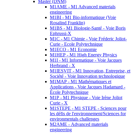
Master (DNM)
M1AME - M1 Advanced materials
engineering
M1BI - M1 Bio-informatique (Voie
Rosalind Franklin)
M1BS - M1 Biologie-Santé - Voie Boris
Ephrussi-X
M1C - M1 Chimie - Voie Fréderic Joliot-
Curie - Ecole Polytechnique
M1ECO - M1 Economie
M1HEP - M1 High Energy Physics
M1I - M1 Informatique - Voie Jacques
Herbrand - X
M1IESVIT - M1 Innovation, Entreprise, et
Société - Voie Innovation technologique
M1MAP - M1 Mathématiques et
Applications - Voie Jacques Hadamard -
École Polytechnique
M1P - M1 Physique - Voie Irène Joliot
Curie - X
M1STEPE - M1 STEPE - Sciences pour
les défis de l'environnement/Sciences for
environmentals challenges
M2AME - Advanced materials
engineering