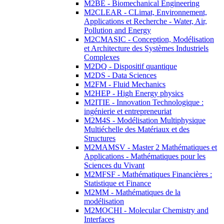
M2BE - Biomechanical Engineering
M2CLEAR - CLimat, Environnement,
Applications et Recherche - Water, Air,
Pollution and Energy
M2CMASIC - Conception, Modélisation
et Architecture des Systèmes Industriels
Complexes
M2DQ - Dispositif quantique
M2DS - Data Sciences
M2FM - Fluid Mechanics
M2HEP - High Energy physics
M2ITIE - Innovation Technologique :
ingénierie et entrepreneuriat
M2M4S - Modélisation Multiphysique
Multiéchelle des Matériaux et des
Structures
M2MAMSV - Master 2 Mathématiques et
Applications - Mathématiques pour les
Sciences du Vivant
M2MFSF - Mathématiques Financières :
Statistique et Finance
M2MM - Mathématiques de la
modélisation
M2MOCHI - Molecular Chemistry and
Interfaces