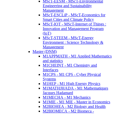
MScT-EESM - MScT-Environmental
Engineering and Sustainability
Management
MScT-ESCLiP - MScT-Economics for
Smart Cities and Climate Policy
MScT-IOT - MScT-Internet of Things :
Innovation and Management Program
(IoT)
MScT-STEEM - MScT-Energy
Environment : Science Technology &
Management
Master (DNM)
M1APPMATH - M1 Applied Mathematics
and statistics
M1CHEINT - M1 Chemistry and
Interfaces
M1CPS - M1 CPS - Cyber Physical
Systems
M1HEP - M1 High Energy Physics
M1MATHJHADA - M1 Mathematiques
Jacques Hadamard
M1MECHA - M1 Mechanics
M1MIE - M1 MIE - Master in Economics
M2BIOHEA - M2 Biology and Health
M2BIOMECA - M2 Biomeca -