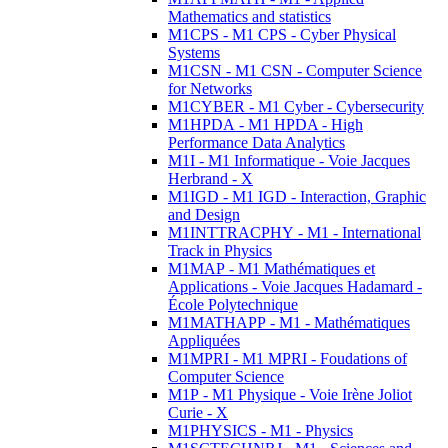
Mathematics and statistics
M1CPS - M1 CPS - Cyber Physical
Systems
M1CSN - M1 CSN - Computer Science
for Networks
M1CYBER - M1 Cyber - Cybersecurity
M1HPDA - M1 HPDA - High
Performance Data Analytics
M1I - M1 Informatique - Voie Jacques
Herbrand - X
M1IGD - M1 IGD - Interaction, Graphic
and Design
M1INTTRACPHY - M1 - International
Track in Physics
M1MAP - M1 Mathématiques et
Applications - Voie Jacques Hadamard -
École Polytechnique
M1MATHAPP - M1 - Mathématiques
Appliquées
M1MPRI - M1 MPRI - Foudations of
Computer Science
M1P - M1 Physique - Voie Irène Joliot
Curie - X
M1PHYSICS - M1 - Physics