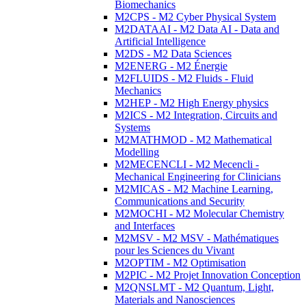
Biomechanics
M2CPS - M2 Cyber Physical System
M2DATAAI - M2 Data AI - Data and
Artificial Intelligence
M2DS - M2 Data Sciences
M2ENERG - M2 Énergie
M2FLUIDS - M2 Fluids - Fluid
Mechanics
M2HEP - M2 High Energy physics
M2ICS - M2 Integration, Circuits and
Systems
M2MATHMOD - M2 Mathematical
Modelling
M2MECENCLI - M2 Mecencli -
Mechanical Engineering for Clinicians
M2MICAS - M2 Machine Learning,
Communications and Security
M2MOCHI - M2 Molecular Chemistry
and Interfaces
M2MSV - M2 MSV - Mathématiques
pour les Sciences du Vivant
M2OPTIM - M2 Optimisation
M2PIC - M2 Projet Innovation Conception
M2QNSLMT - M2 Quantum, Light,
Materials and Nanosciences