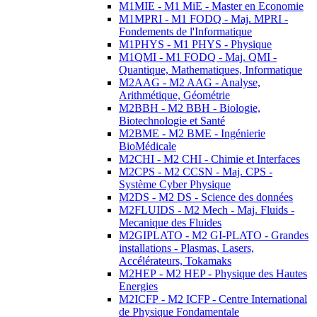
M1MIE - M1 MiE - Master en Economie
M1MPRI - M1 FODQ - Maj. MPRI -
Fondements de l'Informatique
M1PHYS - M1 PHYS - Physique
M1QMI - M1 FODQ - Maj. QMI -
Quantique, Mathematiques, Informatique
M2AAG - M2 AAG - Analyse,
Arithmétique, Géométrie
M2BBH - M2 BBH - Biologie,
Biotechnologie et Santé
M2BME - M2 BME - Ingénierie
BioMédicale
M2CHI - M2 CHI - Chimie et Interfaces
M2CPS - M2 CCSN - Maj. CPS -
Système Cyber Physique
M2DS - M2 DS - Science des données
M2FLUIDS - M2 Mech - Maj. Fluids -
Mecanique des Fluides
M2GIPLATO - M2 GI-PLATO - Grandes
installations - Plasmas, Lasers,
Accélérateurs, Tokamaks
M2HEP - M2 HEP - Physique des Hautes
Energies
M2ICFP - M2 ICFP - Centre International
de Physique Fondamentale