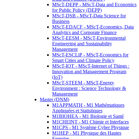
MScT-DEPP - MScT-Data and Economics
for Public Policy (DEPP)
MScT-DSB - MScT-Data Science for
Business
MScT-EDACF - MScT-Economics, Data
Analytics and Corporate Finance
MScT-EESM - MScT-Environmental
Engineering and Sustainability
Management
MScT-ESCLiP - MScT-Economics for
Smart Cities and Climate Policy
MScT-IOT - MScT-Internet of Things :
Innovation and Management Program
(IoT)
MScT-STEEM - MScT-Energy
Environment : Science Technology &
Management
Master (DNM)
M1APPMATH - M1 Mathématiques
Appliquées et Statistiques
M1BIOHEA - M1 Biologie et Santé
M1CHEINT - M1 Chimie et Interfaces
M1CPS - M1 Système Cyber Physique
M1HEP - M1 Physique des Hautes
Energies