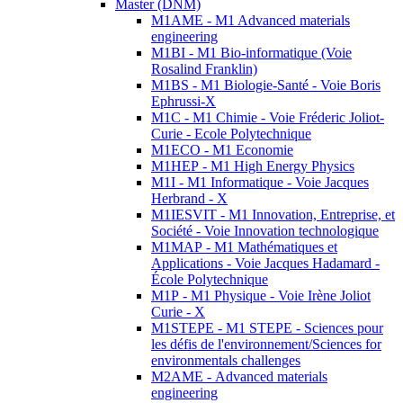
Master (DNM)
M1AME - M1 Advanced materials
engineering
M1BI - M1 Bio-informatique (Voie
Rosalind Franklin)
M1BS - M1 Biologie-Santé - Voie Boris
Ephrussi-X
M1C - M1 Chimie - Voie Fréderic Joliot-
Curie - Ecole Polytechnique
M1ECO - M1 Economie
M1HEP - M1 High Energy Physics
M1I - M1 Informatique - Voie Jacques
Herbrand - X
M1IESVIT - M1 Innovation, Entreprise, et
Société - Voie Innovation technologique
M1MAP - M1 Mathématiques et
Applications - Voie Jacques Hadamard -
École Polytechnique
M1P - M1 Physique - Voie Irène Joliot
Curie - X
M1STEPE - M1 STEPE - Sciences pour
les défis de l'environnement/Sciences for
environmentals challenges
M2AME - Advanced materials
engineering