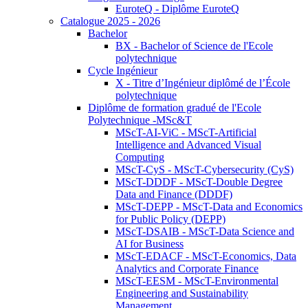
EuroteQ - Diplôme EuroteQ
Catalogue 2025 - 2026
Bachelor
BX - Bachelor of Science de l'Ecole
polytechnique
Cycle Ingénieur
X - Titre d’Ingénieur diplômé de l’École
polytechnique
Diplôme de formation gradué de l'Ecole
Polytechnique -MSc&T
MScT-AI-ViC - MScT-Artificial
Intelligence and Advanced Visual
Computing
MScT-CyS - MScT-Cybersecurity (CyS)
MScT-DDDF - MScT-Double Degree
Data and Finance (DDDF)
MScT-DEPP - MScT-Data and Economics
for Public Policy (DEPP)
MScT-DSAIB - MScT-Data Science and
AI for Business
MScT-EDACF - MScT-Economics, Data
Analytics and Corporate Finance
MScT-EESM - MScT-Environmental
Engineering and Sustainability
Management