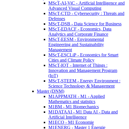
MScT-AI-ViC - Artificial Intelligence and
Advanced Visual Computing
MScT-CTD - Cybersecurity : Threats and
Defenses
MScT-DSB - Data Science for Business
MScT-EDACF - Economics, Data
Analytics and Corporate Finance
MScT-EESM - Environmental
Engineering and Sustainability
Management
MScT-ESCLiP - Economics for Smart
Cities and Climate Policy
MScT-IOT - Internet of Things :
Innovation and Management Program
(IoT)
MScT-STEEM - Energy Environment :
Science Technology & Management
Master (DNM)
M1APPMATH - M1 - Applied
Mathematics and statistics
M1BM - M1 Biomechanics
M1DATAAI - M1 Data AI - Data and
Artificial Intelligence
M1ECO - M1 Economie
M1ENERG - Master 1 Énergie