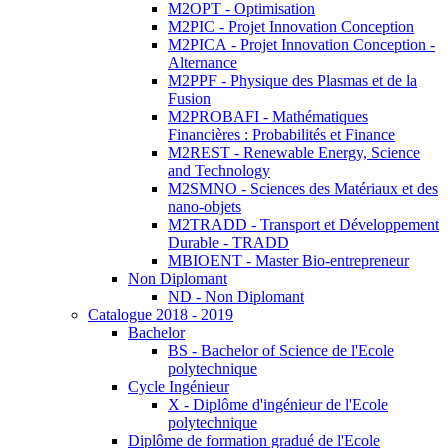
M2OPT - Optimisation
M2PIC - Projet Innovation Conception
M2PICA - Projet Innovation Conception -
Alternance
M2PPF - Physique des Plasmas et de la
Fusion
M2PROBAFI - Mathématiques
Financières : Probabilités et Finance
M2REST - Renewable Energy, Science
and Technology
M2SMNO - Sciences des Matériaux et des
nano-objets
M2TRADD - Transport et Développement
Durable - TRADD
MBIOENT - Master Bio-entrepreneur
Non Diplomant
ND - Non Diplomant
Catalogue 2018 - 2019
Bachelor
BS - Bachelor of Science de l'Ecole
polytechnique
Cycle Ingénieur
X - Diplôme d'ingénieur de l'Ecole
polytechnique
Diplôme de formation gradué de l'Ecole