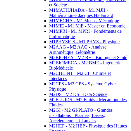
et Société
M1MATHJHADA - M1 MJH -
Mathématiques Jacques Hadamard
M1MECHA - M1 Mech - Mécanique
M1MIE - M1 MiE - Master en Economie
M1MPRI - M1 MPRI - Fondements de
l'Informatique
M1PHYSICS - M1 PHYS - Physique
M2AAG - M2 AAG - Analyse,
Arithmétique, Géométrie
M2BIOHEA - M2 BH - Biologie et Santé
M2BIOMECA - M2 BME - Ingénierie
BioMédicale
M2CHEINT - M2 CI - Chimie et
Interfaces
M2CPS - M2 CPS - Système Cyber
Physique
M2DS - M2 DS - Data Science
M2FLUIDS - M2 Fluids - Mécanique des
Fluides
M2GI - M2 GI-PLATO - Grandes
installations - Plasmas, Lasers,
Accélérateurs, Tokamaks
M2HEP - M2 HEP - Physique des Hautes