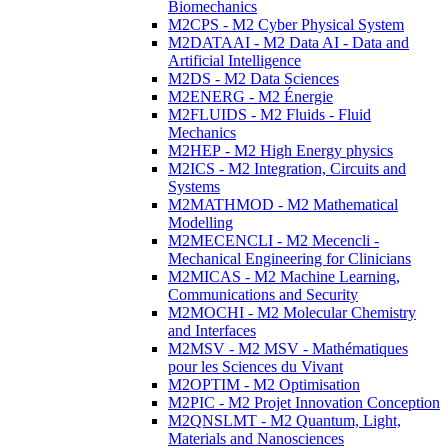
Biomechanics
M2CPS - M2 Cyber Physical System
M2DATAAI - M2 Data AI - Data and
Artificial Intelligence
M2DS - M2 Data Sciences
M2ENERG - M2 Énergie
M2FLUIDS - M2 Fluids - Fluid
Mechanics
M2HEP - M2 High Energy physics
M2ICS - M2 Integration, Circuits and
Systems
M2MATHMOD - M2 Mathematical
Modelling
M2MECENCLI - M2 Mecencli -
Mechanical Engineering for Clinicians
M2MICAS - M2 Machine Learning,
Communications and Security
M2MOCHI - M2 Molecular Chemistry
and Interfaces
M2MSV - M2 MSV - Mathématiques
pour les Sciences du Vivant
M2OPTIM - M2 Optimisation
M2PIC - M2 Projet Innovation Conception
M2QNSLMT - M2 Quantum, Light,
Materials and Nanosciences