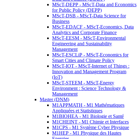
MScT-DEPP - MScT-Data and Economics
for Public Policy (DEPP)
MScT-DSB - MScT-Data Science for
Business
MScT-EDACF - MScT-Economics, Data
Analytics and Corporate Finance
MScT-EESM - MScT-Environmental
Engineering and Sustainability
Management
MScT-ESCLiP - MScT-Economics for
Smart Cities and Climate Policy
MScT-IOT - MScT-Internet of Things :
Innovation and Management Program
(IoT)
MScT-STEEM - MScT-Energy
Environment : Science Technology &
Management
Master (DNM)
M1APPMATH - M1 Mathématiques
Appliquées et Statistiques
M1BIOHEA - M1 Biologie et Santé
M1CHEINT - M1 Chimie et Interfaces
M1CPS - M1 Système Cyber Physique
M1HEP - M1 Physique des Hautes
Energies