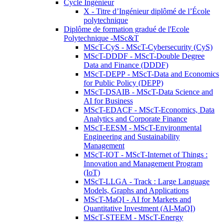
Cycle Ingénieur
X - Titre d’Ingénieur diplômé de l’École
polytechnique
Diplôme de formation gradué de l'Ecole
Polytechnique -MSc&T
MScT-CyS - MScT-Cybersecurity (CyS)
MScT-DDDF - MScT-Double Degree
Data and Finance (DDDF)
MScT-DEPP - MScT-Data and Economics
for Public Policy (DEPP)
MScT-DSAIB - MScT-Data Science and
AI for Business
MScT-EDACF - MScT-Economics, Data
Analytics and Corporate Finance
MScT-EESM - MScT-Environmental
Engineering and Sustainability
Management
MScT-IOT - MScT-Internet of Things :
Innovation and Management Program
(IoT)
MScT-LLGA - Track : Large Language
Models, Graphs and Applications
MScT-MaQI - AI for Markets and
Quantitative Investment (AI-MaQI)
MScT-STEEM - MScT-Energy