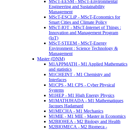
MScT-EESM - MScT-Environmental
Engineering and Sustainability
Management
MScT-ESCLiP - MScT-Economics for
Smart Cities and Climate Policy
MScT-IOT - MScT-Internet of Things :
Innovation and Management Program
(IoT)
MScT-STEEM - MScT-Energy
Environment : Science Technology &
Management
Master (DNM)
M1APPMATH - M1 Applied Mathematics
and statistics
M1CHEINT - M1 Chemistry and
Interfaces
M1CPS - M1 CPS - Cyber Physical
Systems
M1HEP - M1 High Energy Physics
M1MATHJHADA - M1 Mathematiques
Jacques Hadamard
M1MECHA - M1 Mechanics
M1MIE - M1 MIE - Master in Economics
M2BIOHEA - M2 Biology and Health
M2BIOMECA - M2 Biomeca -