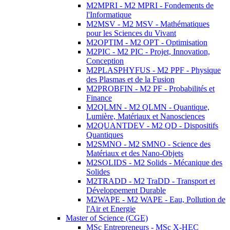
M2MPRI - M2 MPRI - Fondements de
l'Informatique
M2MSV - M2 MSV - Mathématiques
pour les Sciences du Vivant
M2OPTIM - M2 OPT - Optimisation
M2PIC - M2 PIC - Projet, Innovation,
Conception
M2PLASPHYFUS - M2 PPF - Physique
des Plasmas et de la Fusion
M2PROBFIN - M2 PF - Probabilités et
Finance
M2QLMN - M2 QLMN - Quantique,
Lumière, Matériaux et Nanosciences
M2QUANTDEV - M2 QD - Dispositifs
Quantiques
M2SMNO - M2 SMNO - Science des
Matériaux et des Nano-Objets
M2SOLIDS - M2 Solids - Mécanique des
Solides
M2TRADD - M2 TraDD - Transport et
Développement Durable
M2WAPE - M2 WAPE - Eau, Pollution de
l'Air et Energie
Master of Science (CGE)
MSc Entrepreneurs - MSc X-HEC