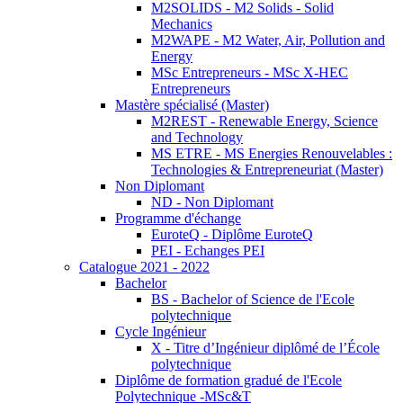
M2SOLIDS - M2 Solids - Solid
Mechanics
M2WAPE - M2 Water, Air, Pollution and
Energy
MSc Entrepreneurs - MSc X-HEC
Entrepreneurs
Mastère spécialisé (Master)
M2REST - Renewable Energy, Science
and Technology
MS ETRE - MS Energies Renouvelables :
Technologies & Entrepreneuriat (Master)
Non Diplomant
ND - Non Diplomant
Programme d'échange
EuroteQ - Diplôme EuroteQ
PEI - Echanges PEI
Catalogue 2021 - 2022
Bachelor
BS - Bachelor of Science de l'Ecole
polytechnique
Cycle Ingénieur
X - Titre d’Ingénieur diplômé de l’École
polytechnique
Diplôme de formation gradué de l'Ecole
Polytechnique -MSc&T