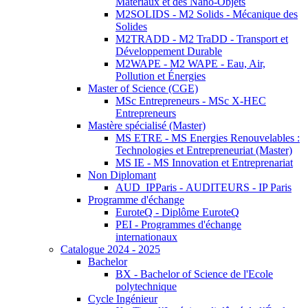
Matériaux et des Nano-Objets
M2SOLIDS - M2 Solids - Mécanique des
Solides
M2TRADD - M2 TraDD - Transport et
Développement Durable
M2WAPE - M2 WAPE - Eau, Air,
Pollution et Énergies
Master of Science (CGE)
MSc Entrepreneurs - MSc X-HEC
Entrepreneurs
Mastère spécialisé (Master)
MS ETRE - MS Energies Renouvelables :
Technologies et Entrepreneuriat (Master)
MS IE - MS Innovation et Entreprenariat
Non Diplomant
AUD_IPParis - AUDITEURS - IP Paris
Programme d'échange
EuroteQ - Diplôme EuroteQ
PEI - Programmes d'échange
internationaux
Catalogue 2024 - 2025
Bachelor
BX - Bachelor of Science de l'Ecole
polytechnique
Cycle Ingénieur