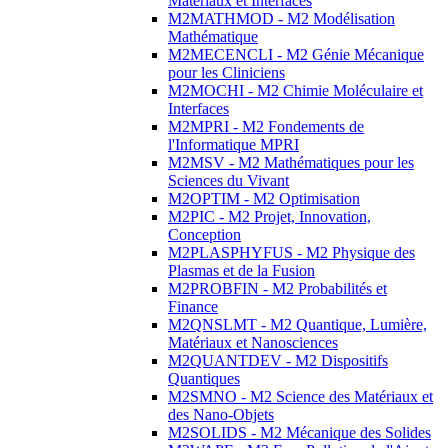
Matériaux et Interfaces
M2MATHMOD - M2 Modélisation
Mathématique
M2MECENCLI - M2 Génie Mécanique
pour les Cliniciens
M2MOCHI - M2 Chimie Moléculaire et
Interfaces
M2MPRI - M2 Fondements de
l'Informatique MPRI
M2MSV - M2 Mathématiques pour les
Sciences du Vivant
M2OPTIM - M2 Optimisation
M2PIC - M2 Projet, Innovation,
Conception
M2PLASPHYFUS - M2 Physique des
Plasmas et de la Fusion
M2PROBFIN - M2 Probabilités et
Finance
M2QNSLMT - M2 Quantique, Lumière,
Matériaux et Nanosciences
M2QUANTDEV - M2 Dispositifs
Quantiques
M2SMNO - M2 Science des Matériaux et
des Nano-Objets
M2SOLIDS - M2 Mécanique des Solides