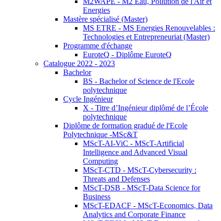
M2WAPE - M2 Eau, Pollution de l'Air et
Energies
Mastère spécialisé (Master)
MS ETRE - MS Energies Renouvelables :
Technologies et Entrepreneuriat (Master)
Programme d'échange
EuroteQ - Diplôme EuroteQ
Catalogue 2022 - 2023
Bachelor
BS - Bachelor of Science de l'Ecole
polytechnique
Cycle Ingénieur
X - Titre d’Ingénieur diplômé de l’École
polytechnique
Diplôme de formation gradué de l'Ecole
Polytechnique -MSc&T
MScT-AI-ViC - MScT-Artificial
Intelligence and Advanced Visual
Computing
MScT-CTD - MScT-Cybersecurity :
Threats and Defenses
MScT-DSB - MScT-Data Science for
Business
MScT-EDACF - MScT-Economics, Data
Analytics and Corporate Finance