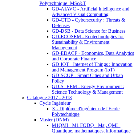
Polytechnique -MSc&T
GD-AIAVC - Artificial Intelligence and
Advanced Visual Computing
GD-CTD - Cybersecurity : Threats &
Defenses
GD-DSB - Data Science for Business
GD-ECOSEM - Ecotechnologies for
Sustainability & Environment
Management
GD-EDACF - Economics, Data Analytics
and Corporate Finance
GD-IOT - Internet of Things : Innovation
and Management Program (IoT)
GD-SCUP - Smart Cities and Urban
Policy
GD-STEEM - Energy Environment :
Science Technology & Management
Catalogue 2017 - 2018
Cycle Ingénieur
X - Diplôme d'ingénieur de l'Ecole
Polytechnique
Master (DNM)
M1QMI - M1 FODQ - Maj. QMI -
Quantique, mathematiques, informatique