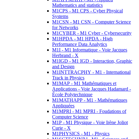
Mathematics and statistics
M1CPS - M1 CPS - Cyber Physical
Systems
M1CSN - M1 CSN - Computer Science
for Networks
M1CYBER - M1 Cyber - Cybersecurity
M1HPDA - M1 HPDA - High
Performance Data Analytics
M1I - M1 Informatique - Voie Jacques
Herbrand - X
M1IGD - M1 IGD - Interaction, Graphic
and Design
M1INTTRACPHY - M1 - International
Track in Physics
M1MAP - M1 Mathématiques et
Applications - Voie Jacques Hadamard -
École Polytechnique
M1MATHAPP - M1 - Mathématiques
Appliquées
M1MPRI - M1 MPRI - Foudations of
Computer Science
M1P - M1 Physique - Voie Irène Joliot
Curie - X
M1PHYSICS - M1 - Physics