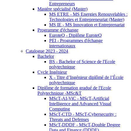
Entrepreneurs
Mastère spécialisé (Master)
MS ETRE - MS Energies Renouvelables :
Technologies et Entrepreneuriat (Master)
MS IE - MS Innovation et Entreprenariat
Programme d'échange
EuroteQ - Diplôme EuroteQ
PEI - Programmes d'échange
internationaux
Catalogue 2023 - 2024
Bachelor
BS - Bachelor of Science de l'Ecole
polytechnique
Cycle Ingénieur
X - Titre d’Ingénieur diplômé de l’École
polytechnique
Diplôme de formation gradué de l'Ecole
Polytechnique -MSc&T
MScT-AI-ViC - MScT-Artificial
Intelligence and Advanced Visual
Computing
MScT-CTD - MScT-Cybersecurity :
Threats and Defenses
MScT-DDDF - MScT-Double Degree
Data and Finance (DDDF)