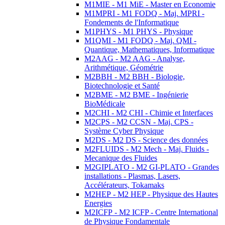
M1MIE - M1 MiE - Master en Economie
M1MPRI - M1 FODQ - Maj. MPRI -
Fondements de l'Informatique
M1PHYS - M1 PHYS - Physique
M1QMI - M1 FODQ - Maj. QMI -
Quantique, Mathematiques, Informatique
M2AAG - M2 AAG - Analyse,
Arithmétique, Géométrie
M2BBH - M2 BBH - Biologie,
Biotechnologie et Santé
M2BME - M2 BME - Ingénierie
BioMédicale
M2CHI - M2 CHI - Chimie et Interfaces
M2CPS - M2 CCSN - Maj. CPS -
Système Cyber Physique
M2DS - M2 DS - Science des données
M2FLUIDS - M2 Mech - Maj. Fluids -
Mecanique des Fluides
M2GIPLATO - M2 GI-PLATO - Grandes
installations - Plasmas, Lasers,
Accélérateurs, Tokamaks
M2HEP - M2 HEP - Physique des Hautes
Energies
M2ICFP - M2 ICFP - Centre International
de Physique Fondamentale