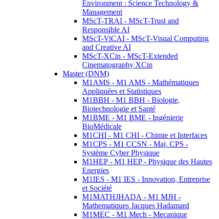
Environment : Science Technology &
Management
MScT-TRAI - MScT-Trust and
Responsible AI
MScT-ViCAI - MScT-Visual Computing
and Creative AI
MScT-XCin - MScT-Extended
Cinematography XCin
Master (DNM)
M1AMS - M1 AMS - Mathématiques
Appliquées et Statistiques
M1BBH - M1 BBH - Biologie,
Biotechnologie et Santé
M1BME - M1 BME - Ingénierie
BioMédicale
M1CHI - M1 CHI - Chimie et Interfaces
M1CPS - M1 CCSN - Maj. CPS -
Système Cyber Physique
M1HEP - M1 HEP - Physique des Hautes
Energies
M1IES - M1 IES - Innovation, Entreprise
et Société
M1MATHJHADA - M1 MJH -
Mathematiques Jacques Hadamard
M1MEC - M1 Mech - Mecanique