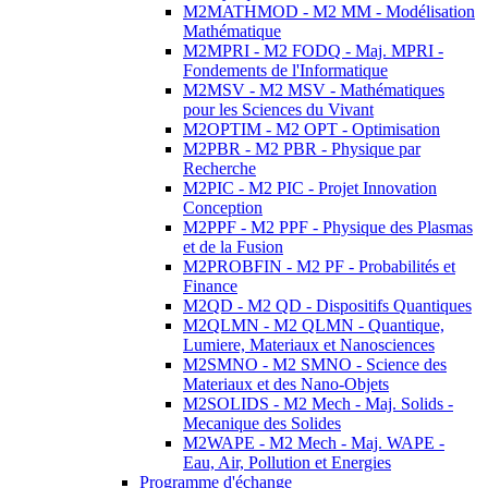
M2MATHMOD - M2 MM - Modélisation
Mathématique
M2MPRI - M2 FODQ - Maj. MPRI -
Fondements de l'Informatique
M2MSV - M2 MSV - Mathématiques
pour les Sciences du Vivant
M2OPTIM - M2 OPT - Optimisation
M2PBR - M2 PBR - Physique par
Recherche
M2PIC - M2 PIC - Projet Innovation
Conception
M2PPF - M2 PPF - Physique des Plasmas
et de la Fusion
M2PROBFIN - M2 PF - Probabilités et
Finance
M2QD - M2 QD - Dispositifs Quantiques
M2QLMN - M2 QLMN - Quantique,
Lumiere, Materiaux et Nanosciences
M2SMNO - M2 SMNO - Science des
Materiaux et des Nano-Objets
M2SOLIDS - M2 Mech - Maj. Solids -
Mecanique des Solides
M2WAPE - M2 Mech - Maj. WAPE -
Eau, Air, Pollution et Energies
Programme d'échange