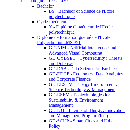
Catalogue 2019 - 2020
Bachelor
BS - Bachelor of Science de l'Ecole
polytechnique
Cycle Ingénieur
X - Diplôme d'ingénieur de l'Ecole
polytechnique
Diplôme de formation gradué de l'Ecole
Polytechnique -MSc&T
GD-AIM - Artificial Intelligence and
Advanced Visual Computing
GD-CYBSEC - Cybersecurity : Threats
and Defenses
GD-DSB - Data Science for Business
GD-EDCF - Economics, Data Analytics
and Corporate Finance
GD-EESTM - Energy Environment :
Science Technology & Management
GD-ESEM - Ecotechnologies for
Sustainability & Environment
Management
GD-IOT - Internet of Things : Innovation
and Management Program (IoT)
GD-SCUP - Smart Cities and Urban
Policy