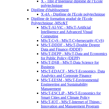
X - Titre d’Ingénieur diplômé de l’École
polytechnique
Diplôme d'établissement
X-4A - Diplôme de l'Ecole polytechnique
Diplôme de formation gradué de l'Ecole
Polytechnique -MSc&T
MScT-AI-ViC - MScT-Artificial
Intelligence and Advanced Visual
Computing
MScT-CyS - MScT-Cybersecurity (CyS)
MScT-DDDF - MScT-Double Degree
Data and Finance (DDDF)
MScT-DEPP - MScT-Data and Economics
for Public Policy (DEPP)
MScT-DSB - MScT-Data Science for
Business
MScT-EDACF - MScT-Economics, Data
Analytics and Corporate Finance
MScT-EESM - MScT-Environmental
Engineering and Sustainability
Management
MScT-ESCLiP - MScT-Economics for
Smart Cities and Climate Policy
MScT-IOT - MScT-Internet of Things :
Innovation and Management Program