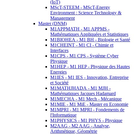
(IoT)
MScT-STEEM - MScT-Energy
Environment : Science Technology &
Management
Master (DNM)
M1APPMATH - M1 APPMS -
Mathématiques Appliquées et Statistiques
M1BIOHEA - M1 BH - Biologie et Santé
M1CHEINT - M1 CI - Chimie et
Interfaces
M1CPS - M1 CPS - Système Cyber
Physique
M1HEP - M1 HEP - Physique des Hautes
Energies
M1IES - M1 IES - Innovation, Entreprise
et Société
M1MATHJHADA - M1 MJH -
Mathématiques Jacques Hadamard
M1MECHA - M1 Mech - Mécanique
M1MIE - M1 MiE - Master en Economie
M1MPRI - M1 MPRI - Fondements de
l'Informatique
M1PHYSICS - M1 PHYS - Physique
M2AAG - M2 AAG - Analyse,
Arithmétique, Géométrie