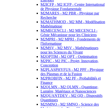
Energies
M2ICFP - M2 ICFP - Centre International
de Physique Fondamentale
M2MARES - M2 PBR - Physique par
Recherche
M2MATHMOD - M2 MM - Modélisation
Mathématique
M2MECENCLI - M2 MECENCLI -
Génie Mécanique pour les Cliniciens
M2MPRI - M2 MPRI - Fondements de
l'Informatique
M2MSV - M2 MSV - Mathématiques
pour les Sciences du Vivant
M2OPTIM - M2 OPT - Optimisation
M2PIC - M2 PIC - Projet, Innovation,
Conception
M2PLASPHYFUS - M2 PPF - Physique
des Plasmas et de la Fusion
M2PROBFIN - M2 PF - Probabilités et
Finance
M2QLMN - M2 QLMN - Quantique,
Lumière, Matériaux et Nanosciences
M2QUANTDEV - M2 QD - Dispositifs
Quantiques
M2SMNO - M2 SMNO - Science des