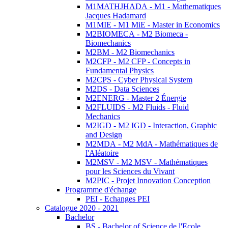
M1MATHJHADA - M1 - Mathematiques
Jacques Hadamard
M1MIE - M1 MiE - Master in Economics
M2BIOMECA - M2 Biomeca -
Biomechanics
M2BM - M2 Biomechanics
M2CFP - M2 CFP - Concepts in
Fundamental Physics
M2CPS - Cyber Physical System
M2DS - Data Sciences
M2ENERG - Master 2 Énergie
M2FLUIDS - M2 Fluids - Fluid
Mechanics
M2IGD - M2 IGD - Interaction, Graphic
and Design
M2MDA - M2 MdA - Mathématiques de
l'Aléatoire
M2MSV - M2 MSV - Mathématiques
pour les Sciences du Vivant
M2PIC - Projet Innovation Conception
Programme d'échange
PEI - Echanges PEI
Catalogue 2020 - 2021
Bachelor
BS - Bachelor of Science de l'Ecole