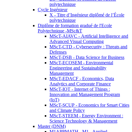
polytechnique
Cycle Ingénieur
X - Titre d’Ingénieur diplômé de l’École
polytechnique
Diplôme de formation gradué de l'Ecole
Polytechnique -MSc&T
MScT-AIAVC - Artificial Intelligence and
Advanced Visual Computing
MScT-CTD - Cybersecurity : Threats and
Defenses
MScT-DSB - Data Science for Business
MScT-ECOSEM - Environmental
Engineering and Sustainability
Management
MScT-EDACF - Economics, Data
Analytics and Corporate Finance
MScT-IOT - Internet of Things :
Innovation and Management Program
(IoT)
MScT-SCUP - Economics for Smart Cities
and Climate Policy
MScT-STEEM - Energy Environment :
Science Technology & Management
Master (DNM)
M1APPMATH - M1 - Applied