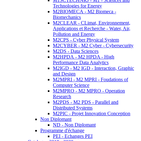
M1SCTECHNRJ - M1 - Sciences and
Technologies for Energy
M2BIOMECA - M2 Biomeca -
Biomechanics
M2CLEAR - CLimat, Environnement,
Applications et Recherche - Water, Air,
Pollution and Energy
M2CPS - Cyber Physical System
M2CYBER - M2 Cyber - Cybersecurity
M2DS - Data Sciences
M2HPDA - M2 HPDA - High
Performance Data Analytics
M2IGD - M2 IGD - Interaction, Graphic
and Design
M2MPRI - M2 MPRI - Foudations of
Computer Science
M2MPRO - M2 MPRO - Operation
Research
M2PDS - M2 PDS - Parallel and
Distributed Systems
M2PIC - Projet Innovation Conception
Non Diplomant
ND - Non Diplomant
Programme d'échange
PEI - Echanges PEI