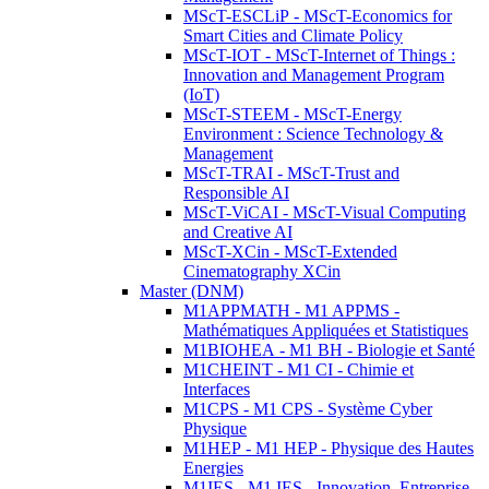
MScT-ESCLiP - MScT-Economics for
Smart Cities and Climate Policy
MScT-IOT - MScT-Internet of Things :
Innovation and Management Program
(IoT)
MScT-STEEM - MScT-Energy
Environment : Science Technology &
Management
MScT-TRAI - MScT-Trust and
Responsible AI
MScT-ViCAI - MScT-Visual Computing
and Creative AI
MScT-XCin - MScT-Extended
Cinematography XCin
Master (DNM)
M1APPMATH - M1 APPMS -
Mathématiques Appliquées et Statistiques
M1BIOHEA - M1 BH - Biologie et Santé
M1CHEINT - M1 CI - Chimie et
Interfaces
M1CPS - M1 CPS - Système Cyber
Physique
M1HEP - M1 HEP - Physique des Hautes
Energies
M1IES - M1 IES - Innovation, Entreprise