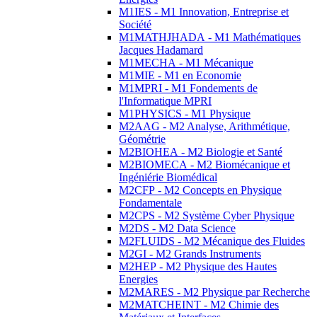
M1IES - M1 Innovation, Entreprise et
Société
M1MATHJHADA - M1 Mathématiques
Jacques Hadamard
M1MECHA - M1 Mécanique
M1MIE - M1 en Economie
M1MPRI - M1 Fondements de
l'Informatique MPRI
M1PHYSICS - M1 Physique
M2AAG - M2 Analyse, Arithmétique,
Géométrie
M2BIOHEA - M2 Biologie et Santé
M2BIOMECA - M2 Biomécanique et
Ingéniérie Biomédical
M2CFP - M2 Concepts en Physique
Fondamentale
M2CPS - M2 Système Cyber Physique
M2DS - M2 Data Science
M2FLUIDS - M2 Mécanique des Fluides
M2GI - M2 Grands Instruments
M2HEP - M2 Physique des Hautes
Energies
M2MARES - M2 Physique par Recherche
M2MATCHEINT - M2 Chimie des