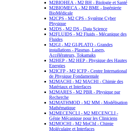
M2BIOHEA - M2 BH - Biologie et Santé
M2BIOMECA - M2 BME - Ingénierie
BioMédicale
M2CPS - M2 CPS - Système Cyber
Physique
M2DS - M2 DS - Data Science
M2FLUIDS - M2 Fluids - Mécanique des
Fluides
M2GI - M2 GI-PLATO - Grandes
installations - Plasmas, Lasers,
Accélérateurs, Tokamaks
M2HEP - M2 HEP - Physique des Hautes
Energies
M2ICFP - M2 ICFP - Centre International
de Physique Fondamentale
M2MACHI - M2 MACHI - Chimie des
Matériaux et Interfaces
M2MARES - M2 PBR - Physique par
Recherche
M2MATHMOD - M2 MM - Modélisation
Mathématique
M2MECENCLI - M2 MECENCLI -
Génie Mécanique pour les Cliniciens
M2MOCHI - M2 MoChI - Chimie
Moléculaire et Interfaces