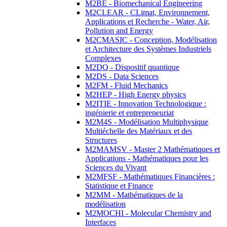
M2BE - Biomechanical Engineering
M2CLEAR - CLimat, Environnement,
Applications et Recherche - Water, Air,
Pollution and Energy
M2CMASIC - Conception, Modélisation
et Architecture des Systèmes Industriels
Complexes
M2DQ - Dispositif quantique
M2DS - Data Sciences
M2FM - Fluid Mechanics
M2HEP - High Energy physics
M2ITIE - Innovation Technologique :
ingénierie et entrepreneuriat
M2M4S - Modélisation Multiphysique
Multiéchelle des Matériaux et des
Structures
M2MAMSV - Master 2 Mathématiques et
Applications - Mathématiques pour les
Sciences du Vivant
M2MFSF - Mathématiques Financières :
Statistique et Finance
M2MM - Mathématiques de la
modélisation
M2MOCHI - Molecular Chemistry and
Interfaces