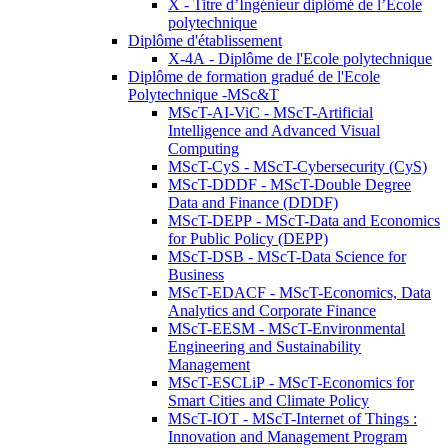
X - Titre d’Ingénieur diplômé de l’École
polytechnique
Diplôme d'établissement
X-4A - Diplôme de l'Ecole polytechnique
Diplôme de formation gradué de l'Ecole
Polytechnique -MSc&T
MScT-AI-ViC - MScT-Artificial
Intelligence and Advanced Visual
Computing
MScT-CyS - MScT-Cybersecurity (CyS)
MScT-DDDF - MScT-Double Degree
Data and Finance (DDDF)
MScT-DEPP - MScT-Data and Economics
for Public Policy (DEPP)
MScT-DSB - MScT-Data Science for
Business
MScT-EDACF - MScT-Economics, Data
Analytics and Corporate Finance
MScT-EESM - MScT-Environmental
Engineering and Sustainability
Management
MScT-ESCLiP - MScT-Economics for
Smart Cities and Climate Policy
MScT-IOT - MScT-Internet of Things :
Innovation and Management Program