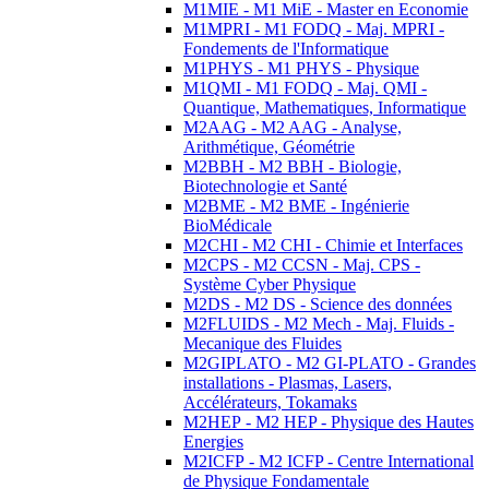
M1MIE - M1 MiE - Master en Economie
M1MPRI - M1 FODQ - Maj. MPRI -
Fondements de l'Informatique
M1PHYS - M1 PHYS - Physique
M1QMI - M1 FODQ - Maj. QMI -
Quantique, Mathematiques, Informatique
M2AAG - M2 AAG - Analyse,
Arithmétique, Géométrie
M2BBH - M2 BBH - Biologie,
Biotechnologie et Santé
M2BME - M2 BME - Ingénierie
BioMédicale
M2CHI - M2 CHI - Chimie et Interfaces
M2CPS - M2 CCSN - Maj. CPS -
Système Cyber Physique
M2DS - M2 DS - Science des données
M2FLUIDS - M2 Mech - Maj. Fluids -
Mecanique des Fluides
M2GIPLATO - M2 GI-PLATO - Grandes
installations - Plasmas, Lasers,
Accélérateurs, Tokamaks
M2HEP - M2 HEP - Physique des Hautes
Energies
M2ICFP - M2 ICFP - Centre International
de Physique Fondamentale