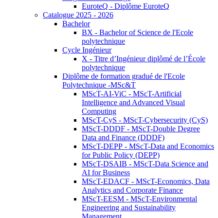
EuroteQ - Diplôme EuroteQ
Catalogue 2025 - 2026
Bachelor
BX - Bachelor of Science de l'Ecole
polytechnique
Cycle Ingénieur
X - Titre d’Ingénieur diplômé de l’École
polytechnique
Diplôme de formation gradué de l'Ecole
Polytechnique -MSc&T
MScT-AI-ViC - MScT-Artificial
Intelligence and Advanced Visual
Computing
MScT-CyS - MScT-Cybersecurity (CyS)
MScT-DDDF - MScT-Double Degree
Data and Finance (DDDF)
MScT-DEPP - MScT-Data and Economics
for Public Policy (DEPP)
MScT-DSAIB - MScT-Data Science and
AI for Business
MScT-EDACF - MScT-Economics, Data
Analytics and Corporate Finance
MScT-EESM - MScT-Environmental
Engineering and Sustainability
Management