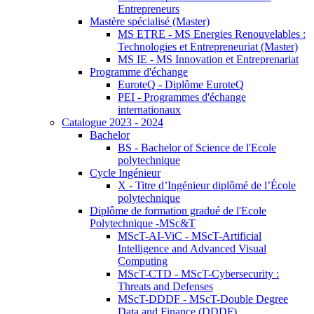
Entrepreneurs
Mastère spécialisé (Master)
MS ETRE - MS Energies Renouvelables :
Technologies et Entrepreneuriat (Master)
MS IE - MS Innovation et Entreprenariat
Programme d'échange
EuroteQ - Diplôme EuroteQ
PEI - Programmes d'échange
internationaux
Catalogue 2023 - 2024
Bachelor
BS - Bachelor of Science de l'Ecole
polytechnique
Cycle Ingénieur
X - Titre d’Ingénieur diplômé de l’École
polytechnique
Diplôme de formation gradué de l'Ecole
Polytechnique -MSc&T
MScT-AI-ViC - MScT-Artificial
Intelligence and Advanced Visual
Computing
MScT-CTD - MScT-Cybersecurity :
Threats and Defenses
MScT-DDDF - MScT-Double Degree
Data and Finance (DDDF)