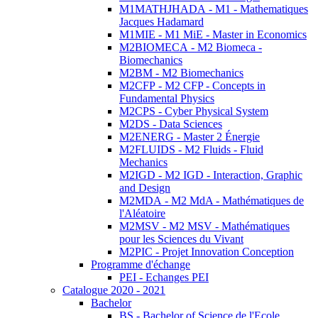
M1MATHJHADA - M1 - Mathematiques
Jacques Hadamard
M1MIE - M1 MiE - Master in Economics
M2BIOMECA - M2 Biomeca -
Biomechanics
M2BM - M2 Biomechanics
M2CFP - M2 CFP - Concepts in
Fundamental Physics
M2CPS - Cyber Physical System
M2DS - Data Sciences
M2ENERG - Master 2 Énergie
M2FLUIDS - M2 Fluids - Fluid
Mechanics
M2IGD - M2 IGD - Interaction, Graphic
and Design
M2MDA - M2 MdA - Mathématiques de
l'Aléatoire
M2MSV - M2 MSV - Mathématiques
pour les Sciences du Vivant
M2PIC - Projet Innovation Conception
Programme d'échange
PEI - Echanges PEI
Catalogue 2020 - 2021
Bachelor
BS - Bachelor of Science de l'Ecole