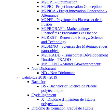
M2OPT - Optimisation
M2PIC - Projet Innovation Conception
M2PICA - Projet Innovation Conception -
Alternance
M2PPF - Physique des Plasmas et de la
Fusion
M2PROBAFI - Mathématiques
Financières : Probabilités et Finance
M2REST - Renewable Energy, Science
and Technology
M2SMNO - Sciences des Matériaux et des
nano-objets
M2TRADD - Transport et Développement
Durable - TRADD
MBIOENT - Master Bio-entrepreneur
Non Diplomant
ND - Non Diplomant
Catalogue 2018 - 2019
Bachelor
BS - Bachelor of Science de l'Ecole
polytechnique
Cycle Ingénieur
X - Diplôme d'ingénieur de l'Ecole
polytechnique
Diplôme de formation gradué de l'Ecole