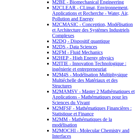
M2BE - Biomechanical Engineering
M2CLEAR - CLimat, Environnement,
Applications et Recherche - Water, Air,
Pollution and Energy
M2CMASIC - Conception, Modélisation
et Architecture des Systèmes Industriels
Complexes
M2DQ - Dispositif quantique
M2DS - Data Sciences
M2FM - Fluid Mechanics
M2HEP - High Energy physics
M2ITIE - Innovation Technologique :
ingénierie et entrepreneuriat
M2M4S - Modélisation Multiphysique
Multiéchelle des Matériaux et des
Structures
M2MAMSV - Master 2 Mathématiques et
Applications - Mathématiques pour les
Sciences du Vivant
M2MFSF - Mathématiques Financières :
Statistique et Finance
M2MM - Mathématiques de la
modélisation
M2MOCHI - Molecular Chemistry and
Interfaces