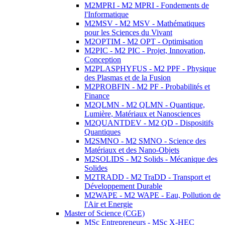
M2MPRI - M2 MPRI - Fondements de
l'Informatique
M2MSV - M2 MSV - Mathématiques
pour les Sciences du Vivant
M2OPTIM - M2 OPT - Optimisation
M2PIC - M2 PIC - Projet, Innovation,
Conception
M2PLASPHYFUS - M2 PPF - Physique
des Plasmas et de la Fusion
M2PROBFIN - M2 PF - Probabilités et
Finance
M2QLMN - M2 QLMN - Quantique,
Lumière, Matériaux et Nanosciences
M2QUANTDEV - M2 QD - Dispositifs
Quantiques
M2SMNO - M2 SMNO - Science des
Matériaux et des Nano-Objets
M2SOLIDS - M2 Solids - Mécanique des
Solides
M2TRADD - M2 TraDD - Transport et
Développement Durable
M2WAPE - M2 WAPE - Eau, Pollution de
l'Air et Energie
Master of Science (CGE)
MSc Entrepreneurs - MSc X-HEC