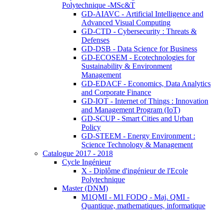
Polytechnique -MSc&T
GD-AIAVC - Artificial Intelligence and
Advanced Visual Computing
GD-CTD - Cybersecurity : Threats &
Defenses
GD-DSB - Data Science for Business
GD-ECOSEM - Ecotechnologies for
Sustainability & Environment
Management
GD-EDACF - Economics, Data Analytics
and Corporate Finance
GD-IOT - Internet of Things : Innovation
and Management Program (IoT)
GD-SCUP - Smart Cities and Urban
Policy
GD-STEEM - Energy Environment :
Science Technology & Management
Catalogue 2017 - 2018
Cycle Ingénieur
X - Diplôme d'ingénieur de l'Ecole
Polytechnique
Master (DNM)
M1QMI - M1 FODQ - Maj. QMI -
Quantique, mathematiques, informatique