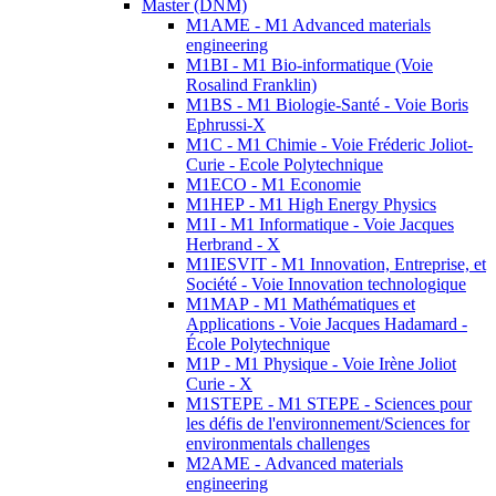
Master (DNM)
M1AME - M1 Advanced materials
engineering
M1BI - M1 Bio-informatique (Voie
Rosalind Franklin)
M1BS - M1 Biologie-Santé - Voie Boris
Ephrussi-X
M1C - M1 Chimie - Voie Fréderic Joliot-
Curie - Ecole Polytechnique
M1ECO - M1 Economie
M1HEP - M1 High Energy Physics
M1I - M1 Informatique - Voie Jacques
Herbrand - X
M1IESVIT - M1 Innovation, Entreprise, et
Société - Voie Innovation technologique
M1MAP - M1 Mathématiques et
Applications - Voie Jacques Hadamard -
École Polytechnique
M1P - M1 Physique - Voie Irène Joliot
Curie - X
M1STEPE - M1 STEPE - Sciences pour
les défis de l'environnement/Sciences for
environmentals challenges
M2AME - Advanced materials
engineering