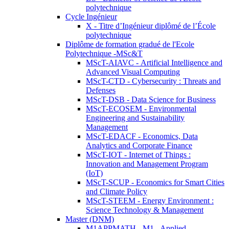
polytechnique
Cycle Ingénieur
X - Titre d’Ingénieur diplômé de l’École
polytechnique
Diplôme de formation gradué de l'Ecole
Polytechnique -MSc&T
MScT-AIAVC - Artificial Intelligence and
Advanced Visual Computing
MScT-CTD - Cybersecurity : Threats and
Defenses
MScT-DSB - Data Science for Business
MScT-ECOSEM - Environmental
Engineering and Sustainability
Management
MScT-EDACF - Economics, Data
Analytics and Corporate Finance
MScT-IOT - Internet of Things :
Innovation and Management Program
(IoT)
MScT-SCUP - Economics for Smart Cities
and Climate Policy
MScT-STEEM - Energy Environment :
Science Technology & Management
Master (DNM)
M1APPMATH - M1 - Applied