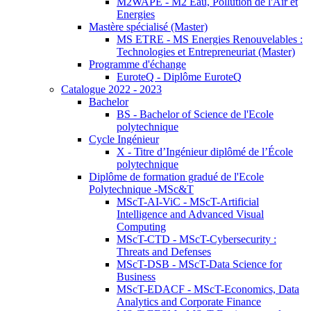
M2WAPE - M2 Eau, Pollution de l'Air et
Energies
Mastère spécialisé (Master)
MS ETRE - MS Energies Renouvelables :
Technologies et Entrepreneuriat (Master)
Programme d'échange
EuroteQ - Diplôme EuroteQ
Catalogue 2022 - 2023
Bachelor
BS - Bachelor of Science de l'Ecole
polytechnique
Cycle Ingénieur
X - Titre d’Ingénieur diplômé de l’École
polytechnique
Diplôme de formation gradué de l'Ecole
Polytechnique -MSc&T
MScT-AI-ViC - MScT-Artificial
Intelligence and Advanced Visual
Computing
MScT-CTD - MScT-Cybersecurity :
Threats and Defenses
MScT-DSB - MScT-Data Science for
Business
MScT-EDACF - MScT-Economics, Data
Analytics and Corporate Finance