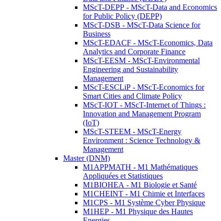
MScT-DEPP - MScT-Data and Economics
for Public Policy (DEPP)
MScT-DSB - MScT-Data Science for
Business
MScT-EDACF - MScT-Economics, Data
Analytics and Corporate Finance
MScT-EESM - MScT-Environmental
Engineering and Sustainability
Management
MScT-ESCLiP - MScT-Economics for
Smart Cities and Climate Policy
MScT-IOT - MScT-Internet of Things :
Innovation and Management Program
(IoT)
MScT-STEEM - MScT-Energy
Environment : Science Technology &
Management
Master (DNM)
M1APPMATH - M1 Mathématiques
Appliquées et Statistiques
M1BIOHEA - M1 Biologie et Santé
M1CHEINT - M1 Chimie et Interfaces
M1CPS - M1 Système Cyber Physique
M1HEP - M1 Physique des Hautes
Energies