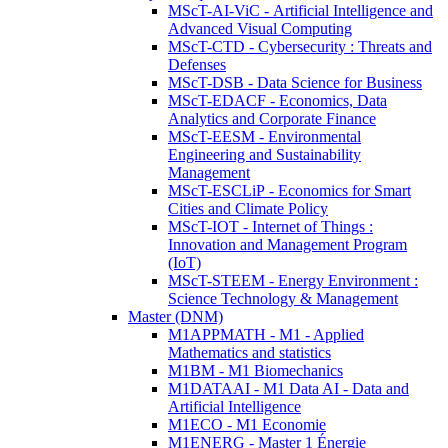
MScT-AI-ViC - Artificial Intelligence and
Advanced Visual Computing
MScT-CTD - Cybersecurity : Threats and
Defenses
MScT-DSB - Data Science for Business
MScT-EDACF - Economics, Data
Analytics and Corporate Finance
MScT-EESM - Environmental
Engineering and Sustainability
Management
MScT-ESCLiP - Economics for Smart
Cities and Climate Policy
MScT-IOT - Internet of Things :
Innovation and Management Program
(IoT)
MScT-STEEM - Energy Environment :
Science Technology & Management
Master (DNM)
M1APPMATH - M1 - Applied
Mathematics and statistics
M1BM - M1 Biomechanics
M1DATAAI - M1 Data AI - Data and
Artificial Intelligence
M1ECO - M1 Economie
M1ENERG - Master 1 Énergie