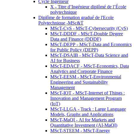
Cycle Ingénieur
X - Titre d’Ingénieur diplômé de l’École
polytechnique
Diplôme de formation gradué de l'Ecole
Polytechnique -MSc&T
MScT-CyS - MScT-Cybersecurity (CyS)
MScT-DDDF - MScT-Double Degree
Data and Finance (DDDF)
MScT-DEPP - MScT-Data and Economics
for Public Policy (DEPP)
MScT-DSAIB - MScT-Data Science and
AI for Business
MScT-EDACF - MScT-Economics, Data
Analytics and Corporate Finance
MScT-EESM - MScT-Environmental
Engineering and Sustainability
Management
MScT-IOT - MScT-Internet of Things :
Innovation and Management Program
(IoT)
MScT-LLGA - Track : Large Language
Models, Graphs and Applications
MScT-MaQI - AI for Markets and
Quantitative Investment (AI-MaQI)
MScT-STEEM - MScT-Energy