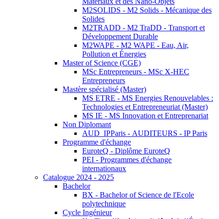
Matériaux et des Nano-Objets
M2SOLIDS - M2 Solids - Mécanique des
Solides
M2TRADD - M2 TraDD - Transport et
Développement Durable
M2WAPE - M2 WAPE - Eau, Air,
Pollution et Énergies
Master of Science (CGE)
MSc Entrepreneurs - MSc X-HEC
Entrepreneurs
Mastère spécialisé (Master)
MS ETRE - MS Energies Renouvelables :
Technologies et Entrepreneuriat (Master)
MS IE - MS Innovation et Entreprenariat
Non Diplomant
AUD_IPParis - AUDITEURS - IP Paris
Programme d'échange
EuroteQ - Diplôme EuroteQ
PEI - Programmes d'échange
internationaux
Catalogue 2024 - 2025
Bachelor
BX - Bachelor of Science de l'Ecole
polytechnique
Cycle Ingénieur