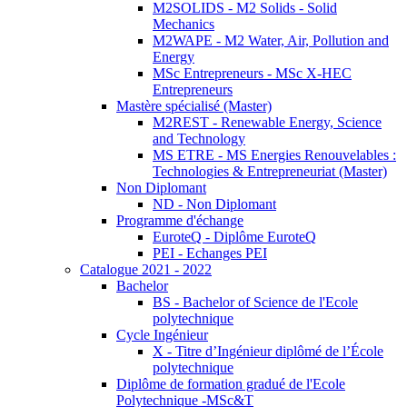
M2SOLIDS - M2 Solids - Solid
Mechanics
M2WAPE - M2 Water, Air, Pollution and
Energy
MSc Entrepreneurs - MSc X-HEC
Entrepreneurs
Mastère spécialisé (Master)
M2REST - Renewable Energy, Science
and Technology
MS ETRE - MS Energies Renouvelables :
Technologies & Entrepreneuriat (Master)
Non Diplomant
ND - Non Diplomant
Programme d'échange
EuroteQ - Diplôme EuroteQ
PEI - Echanges PEI
Catalogue 2021 - 2022
Bachelor
BS - Bachelor of Science de l'Ecole
polytechnique
Cycle Ingénieur
X - Titre d’Ingénieur diplômé de l’École
polytechnique
Diplôme de formation gradué de l'Ecole
Polytechnique -MSc&T