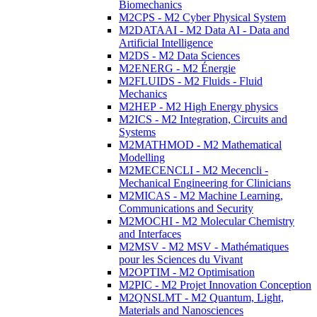
Biomechanics
M2CPS - M2 Cyber Physical System
M2DATAAI - M2 Data AI - Data and
Artificial Intelligence
M2DS - M2 Data Sciences
M2ENERG - M2 Énergie
M2FLUIDS - M2 Fluids - Fluid
Mechanics
M2HEP - M2 High Energy physics
M2ICS - M2 Integration, Circuits and
Systems
M2MATHMOD - M2 Mathematical
Modelling
M2MECENCLI - M2 Mecencli -
Mechanical Engineering for Clinicians
M2MICAS - M2 Machine Learning,
Communications and Security
M2MOCHI - M2 Molecular Chemistry
and Interfaces
M2MSV - M2 MSV - Mathématiques
pour les Sciences du Vivant
M2OPTIM - M2 Optimisation
M2PIC - M2 Projet Innovation Conception
M2QNSLMT - M2 Quantum, Light,
Materials and Nanosciences