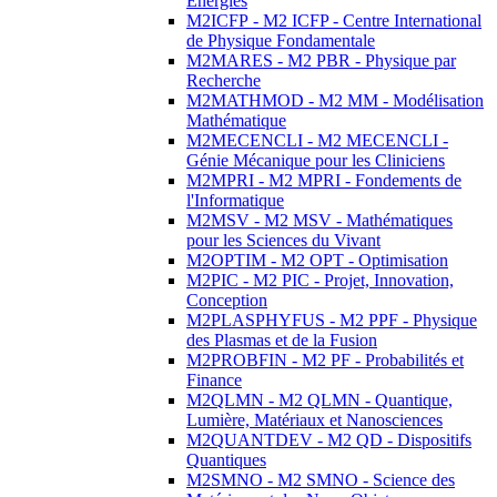
Energies
M2ICFP - M2 ICFP - Centre International
de Physique Fondamentale
M2MARES - M2 PBR - Physique par
Recherche
M2MATHMOD - M2 MM - Modélisation
Mathématique
M2MECENCLI - M2 MECENCLI -
Génie Mécanique pour les Cliniciens
M2MPRI - M2 MPRI - Fondements de
l'Informatique
M2MSV - M2 MSV - Mathématiques
pour les Sciences du Vivant
M2OPTIM - M2 OPT - Optimisation
M2PIC - M2 PIC - Projet, Innovation,
Conception
M2PLASPHYFUS - M2 PPF - Physique
des Plasmas et de la Fusion
M2PROBFIN - M2 PF - Probabilités et
Finance
M2QLMN - M2 QLMN - Quantique,
Lumière, Matériaux et Nanosciences
M2QUANTDEV - M2 QD - Dispositifs
Quantiques
M2SMNO - M2 SMNO - Science des