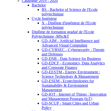
Catalogue 2019 - 2020
Bachelor
BS - Bachelor of Science de l'Ecole
polytechnique
Cycle Ingénieur
X - Diplôme d'ingénieur de l'Ecole
polytechnique
Diplôme de formation gradué de l'Ecole
Polytechnique -MSc&T
GD-AIM - Artificial Intelligence and
Advanced Visual Computing
GD-CYBSEC - Cybersecurity : Threats
and Defenses
GD-DSB - Data Science for Business
GD-EDCF - Economics, Data Analytics
and Corporate Finance
GD-EESTM - Energy Environment :
Science Technology & Management
GD-ESEM - Ecotechnologies for
Sustainability & Environment
Management
GD-IOT - Internet of Things : Innovation
and Management Program (IoT)
GD-SCUP - Smart Cities and Urban
Policy