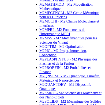
Matériaux et Interfaces
M2MATHMOD - M2 Modélisation
Mathématique
M2MECENCLI - M2 Génie Mécanique
pour les Cliniciens
M2MOCHI - M2 Chimie Moléculaire et
Interfaces
M2MPRI - M2 Fondements de
l'Informatique MPRI
M2MSV - M2 Mathématiques pour les
Sciences du Vivant
M2OPTIM - M2 Optimisation
M2PIC - M2 Projet, Innovation,
Conception
M2PLASPHYFUS - M2 Physique des
Plasmas et de la Fusion
M2PROBFIN - M2 Probabilités et
Finance
M2QNSLMT - M2 Quantique, Lumière,
Matériaux et Nanosciences
M2QUANTDEV - M2 Dispositifs
Quantiques
M2SMNO - M2 Science des Matériaux et
des Nano-Objets
M2SOLIDS - M2 Mécanique des Solides