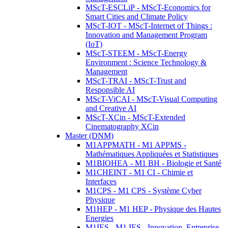
MScT-ESCLiP - MScT-Economics for
Smart Cities and Climate Policy
MScT-IOT - MScT-Internet of Things :
Innovation and Management Program
(IoT)
MScT-STEEM - MScT-Energy
Environment : Science Technology &
Management
MScT-TRAI - MScT-Trust and
Responsible AI
MScT-ViCAI - MScT-Visual Computing
and Creative AI
MScT-XCin - MScT-Extended
Cinematography XCin
Master (DNM)
M1APPMATH - M1 APPMS -
Mathématiques Appliquées et Statistiques
M1BIOHEA - M1 BH - Biologie et Santé
M1CHEINT - M1 CI - Chimie et
Interfaces
M1CPS - M1 CPS - Système Cyber
Physique
M1HEP - M1 HEP - Physique des Hautes
Energies
M1IES - M1 IES - Innovation, Entreprise