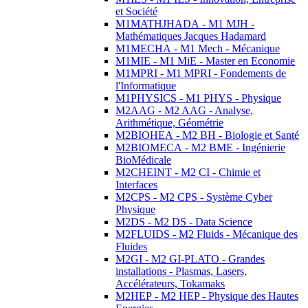
et Société
M1MATHJHADA - M1 MJH -
Mathématiques Jacques Hadamard
M1MECHA - M1 Mech - Mécanique
M1MIE - M1 MiE - Master en Economie
M1MPRI - M1 MPRI - Fondements de
l'Informatique
M1PHYSICS - M1 PHYS - Physique
M2AAG - M2 AAG - Analyse,
Arithmétique, Géométrie
M2BIOHEA - M2 BH - Biologie et Santé
M2BIOMECA - M2 BME - Ingénierie
BioMédicale
M2CHEINT - M2 CI - Chimie et
Interfaces
M2CPS - M2 CPS - Système Cyber
Physique
M2DS - M2 DS - Data Science
M2FLUIDS - M2 Fluids - Mécanique des
Fluides
M2GI - M2 GI-PLATO - Grandes
installations - Plasmas, Lasers,
Accélérateurs, Tokamaks
M2HEP - M2 HEP - Physique des Hautes