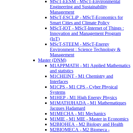
MScT-EESM - MScT-Environmental
Engineering and Sustainability
Management
MScT-ESCLiP - MScT-Economics for
Smart Cities and Climate Policy
MScT-IOT - MScT-Internet of Things :
Innovation and Management Program
(IoT)
MScT-STEEM - MScT-Energy
Environment : Science Technology &
Management
Master (DNM)
M1APPMATH - M1 Applied Mathematics
and statistics
M1CHEINT - M1 Chemistry and
Interfaces
M1CPS - M1 CPS - Cyber Physical
Systems
M1HEP - M1 High Energy Physics
M1MATHJHADA - M1 Mathematiques
Jacques Hadamard
M1MECHA - M1 Mechanics
M1MIE - M1 MIE - Master in Economics
M2BIOHEA - M2 Biology and Health
M2BIOMECA - M2 Biomeca -