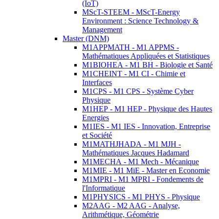
(IoT)
MScT-STEEM - MScT-Energy
Environment : Science Technology &
Management
Master (DNM)
M1APPMATH - M1 APPMS -
Mathématiques Appliquées et Statistiques
M1BIOHEA - M1 BH - Biologie et Santé
M1CHEINT - M1 CI - Chimie et
Interfaces
M1CPS - M1 CPS - Système Cyber
Physique
M1HEP - M1 HEP - Physique des Hautes
Energies
M1IES - M1 IES - Innovation, Entreprise
et Société
M1MATHJHADA - M1 MJH -
Mathématiques Jacques Hadamard
M1MECHA - M1 Mech - Mécanique
M1MIE - M1 MiE - Master en Economie
M1MPRI - M1 MPRI - Fondements de
l'Informatique
M1PHYSICS - M1 PHYS - Physique
M2AAG - M2 AAG - Analyse,
Arithmétique, Géométrie