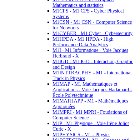
Mathematics and statistics
M1CPS - M1 CPS - Cyber Physical
Systems
M1CSN - M1 CSN - Computer Science
for Networks
M1CYBER - M1 Cyber - Cybersecurity
M1HPDA - M1 HPDA - High
Performance Data Analytics
M1I - M1 Informatique - Voie Jacques
Herbrand - X
M1IGD - M1 IGD - Interaction, Graphic
and Design
M1INTTRACPHY - M1 - International
Track in Physics
M1MAP - M1 Mathématiques et
Applications - Voie Jacques Hadamard -
École Polytechnique
M1MATHAPP - M1 - Mathématiques
Appliquées
M1MPRI - M1 MPRI - Foudations of
Computer Science
M1P - M1 Physique - Voie Irène Joliot
Curie - X
M1PHYSICS - M1 - Physics