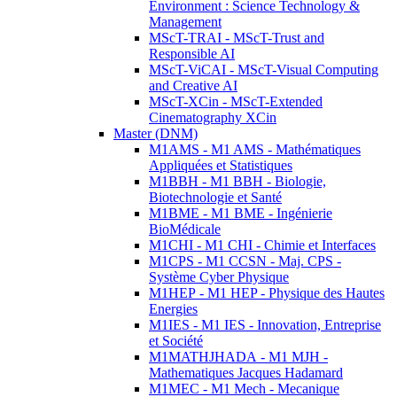
Environment : Science Technology &
Management
MScT-TRAI - MScT-Trust and
Responsible AI
MScT-ViCAI - MScT-Visual Computing
and Creative AI
MScT-XCin - MScT-Extended
Cinematography XCin
Master (DNM)
M1AMS - M1 AMS - Mathématiques
Appliquées et Statistiques
M1BBH - M1 BBH - Biologie,
Biotechnologie et Santé
M1BME - M1 BME - Ingénierie
BioMédicale
M1CHI - M1 CHI - Chimie et Interfaces
M1CPS - M1 CCSN - Maj. CPS -
Système Cyber Physique
M1HEP - M1 HEP - Physique des Hautes
Energies
M1IES - M1 IES - Innovation, Entreprise
et Société
M1MATHJHADA - M1 MJH -
Mathematiques Jacques Hadamard
M1MEC - M1 Mech - Mecanique