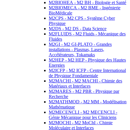
M2BIOHEA - M2 BH - Biologie et Santé
M2BIOMECA - M2 BME - Ingénierie
BioMédicale
M2CPS - M2 CPS - Système Cyber
Physique
M2DS - M2 DS - Data Science
M2FLUIDS - M2 Fluids - Mécanique des
Fluides
M2GI - M2 GI-PLATO - Grandes
installations - Plasmas, Lasers,
Accélérateurs, Tokamaks
M2HEP - M2 HEP - Physique des Hautes
Energies
M2ICFP - M2 ICFP - Centre International
de Physique Fondamentale
M2MACHI - M2 MACHI - Chimie des
Matériaux et Interfaces
M2MARES - M2 PBR - Physique par
Recherche
M2MATHMOD - M2 MM - Modélisation
Mathématique
M2MECENCLI - M2 MECENCLI -
Génie Mécanique pour les Cliniciens
M2MOCHI - M2 MoChI - Chimie
Moléculaire et Interfaces