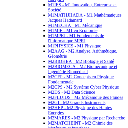
M1IES - M1 Innovation, Entreprise et
Société
M1MATHJHADA - M1 Mathématiques
Jacques Hadamard
M1MECHA - M1 Mécanique
M1MIE - M1 en Economie
M1MPRI - M1 Fondements de
l'Informatique MPRI
M1PHYSICS - M1 Physique
M2AAG - M2 Analyse, Arithmétique,
Géométrie
M2BIOHEA - M2 Biologie et Santé
M2BIOMECA - M2 Biomécanique et
Ingéniérie Biomédical
M2CFP - M2 Concepts en Physique
Fondamentale
M2CPS - M2 Système Cyber Physique
M2DS - M2 Data Science
M2FLUIDS - M2 Mécanique des Fluides
M2GI - M2 Grands Instruments
M2HEP - M2 Physique des Hautes
Energies
M2MARES - M2 Physique par Recherche
M2MATCHEINT - M2 Chimie des