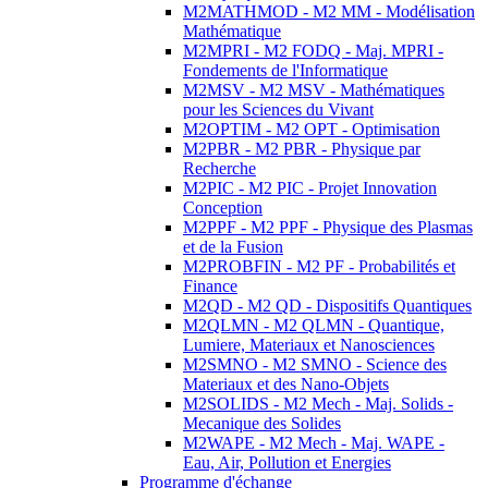
M2MATHMOD - M2 MM - Modélisation
Mathématique
M2MPRI - M2 FODQ - Maj. MPRI -
Fondements de l'Informatique
M2MSV - M2 MSV - Mathématiques
pour les Sciences du Vivant
M2OPTIM - M2 OPT - Optimisation
M2PBR - M2 PBR - Physique par
Recherche
M2PIC - M2 PIC - Projet Innovation
Conception
M2PPF - M2 PPF - Physique des Plasmas
et de la Fusion
M2PROBFIN - M2 PF - Probabilités et
Finance
M2QD - M2 QD - Dispositifs Quantiques
M2QLMN - M2 QLMN - Quantique,
Lumiere, Materiaux et Nanosciences
M2SMNO - M2 SMNO - Science des
Materiaux et des Nano-Objets
M2SOLIDS - M2 Mech - Maj. Solids -
Mecanique des Solides
M2WAPE - M2 Mech - Maj. WAPE -
Eau, Air, Pollution et Energies
Programme d'échange