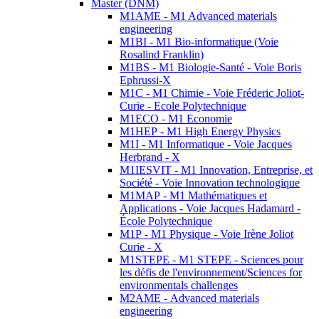
Master (DNM)
M1AME - M1 Advanced materials
engineering
M1BI - M1 Bio-informatique (Voie
Rosalind Franklin)
M1BS - M1 Biologie-Santé - Voie Boris
Ephrussi-X
M1C - M1 Chimie - Voie Fréderic Joliot-
Curie - Ecole Polytechnique
M1ECO - M1 Economie
M1HEP - M1 High Energy Physics
M1I - M1 Informatique - Voie Jacques
Herbrand - X
M1IESVIT - M1 Innovation, Entreprise, et
Société - Voie Innovation technologique
M1MAP - M1 Mathématiques et
Applications - Voie Jacques Hadamard -
École Polytechnique
M1P - M1 Physique - Voie Irène Joliot
Curie - X
M1STEPE - M1 STEPE - Sciences pour
les défis de l'environnement/Sciences for
environmentals challenges
M2AME - Advanced materials
engineering