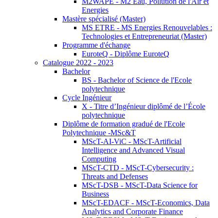
M2WAPE - M2 Eau, Pollution de l'Air et
Energies
Mastère spécialisé (Master)
MS ETRE - MS Energies Renouvelables :
Technologies et Entrepreneuriat (Master)
Programme d'échange
EuroteQ - Diplôme EuroteQ
Catalogue 2022 - 2023
Bachelor
BS - Bachelor of Science de l'Ecole
polytechnique
Cycle Ingénieur
X - Titre d’Ingénieur diplômé de l’École
polytechnique
Diplôme de formation gradué de l'Ecole
Polytechnique -MSc&T
MScT-AI-ViC - MScT-Artificial
Intelligence and Advanced Visual
Computing
MScT-CTD - MScT-Cybersecurity :
Threats and Defenses
MScT-DSB - MScT-Data Science for
Business
MScT-EDACF - MScT-Economics, Data
Analytics and Corporate Finance