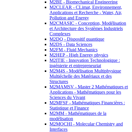
M2BE - Biomechanical Engineering
M2CLEAR - CLimat, Environnement,
Applications et Recherche - Water, Air,
Pollution and Energy
M2CMASIC - Conception, Modélisation
et Architecture des Systèmes Industriels
Complexes
M2DQ - Dispositif quantique
M2DS - Data Sciences
M2FM - Fluid Mechanics
M2HEP - High Energy physics
M2ITIE - Innovation Technologique :
ingénierie et entrepreneuriat
M2M4S - Modélisation Multiphysique
Multiéchelle des Matériaux et des
Structures
M2MAMSV - Master 2 Mathématiques et
Applications - Mathématiques pour les
Sciences du Vivant
M2MFSF - Mathématiques Financières :
Statistique et Finance
M2MM - Mathématiques de la
modélisation
M2MOCHI - Molecular Chemistry and
Interfaces