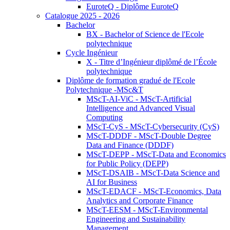
EuroteQ - Diplôme EuroteQ
Catalogue 2025 - 2026
Bachelor
BX - Bachelor of Science de l'Ecole
polytechnique
Cycle Ingénieur
X - Titre d’Ingénieur diplômé de l’École
polytechnique
Diplôme de formation gradué de l'Ecole
Polytechnique -MSc&T
MScT-AI-ViC - MScT-Artificial
Intelligence and Advanced Visual
Computing
MScT-CyS - MScT-Cybersecurity (CyS)
MScT-DDDF - MScT-Double Degree
Data and Finance (DDDF)
MScT-DEPP - MScT-Data and Economics
for Public Policy (DEPP)
MScT-DSAIB - MScT-Data Science and
AI for Business
MScT-EDACF - MScT-Economics, Data
Analytics and Corporate Finance
MScT-EESM - MScT-Environmental
Engineering and Sustainability
Management