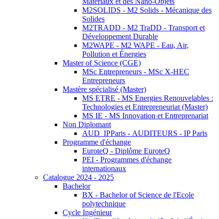
Matériaux et des Nano-Objets
M2SOLIDS - M2 Solids - Mécanique des
Solides
M2TRADD - M2 TraDD - Transport et
Développement Durable
M2WAPE - M2 WAPE - Eau, Air,
Pollution et Énergies
Master of Science (CGE)
MSc Entrepreneurs - MSc X-HEC
Entrepreneurs
Mastère spécialisé (Master)
MS ETRE - MS Energies Renouvelables :
Technologies et Entrepreneuriat (Master)
MS IE - MS Innovation et Entreprenariat
Non Diplomant
AUD_IPParis - AUDITEURS - IP Paris
Programme d'échange
EuroteQ - Diplôme EuroteQ
PEI - Programmes d'échange
internationaux
Catalogue 2024 - 2025
Bachelor
BX - Bachelor of Science de l'Ecole
polytechnique
Cycle Ingénieur