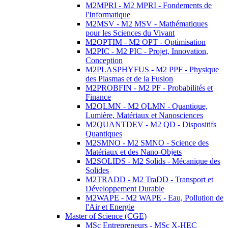
M2MPRI - M2 MPRI - Fondements de
l'Informatique
M2MSV - M2 MSV - Mathématiques
pour les Sciences du Vivant
M2OPTIM - M2 OPT - Optimisation
M2PIC - M2 PIC - Projet, Innovation,
Conception
M2PLASPHYFUS - M2 PPF - Physique
des Plasmas et de la Fusion
M2PROBFIN - M2 PF - Probabilités et
Finance
M2QLMN - M2 QLMN - Quantique,
Lumière, Matériaux et Nanosciences
M2QUANTDEV - M2 QD - Dispositifs
Quantiques
M2SMNO - M2 SMNO - Science des
Matériaux et des Nano-Objets
M2SOLIDS - M2 Solids - Mécanique des
Solides
M2TRADD - M2 TraDD - Transport et
Développement Durable
M2WAPE - M2 WAPE - Eau, Pollution de
l'Air et Energie
Master of Science (CGE)
MSc Entrepreneurs - MSc X-HEC