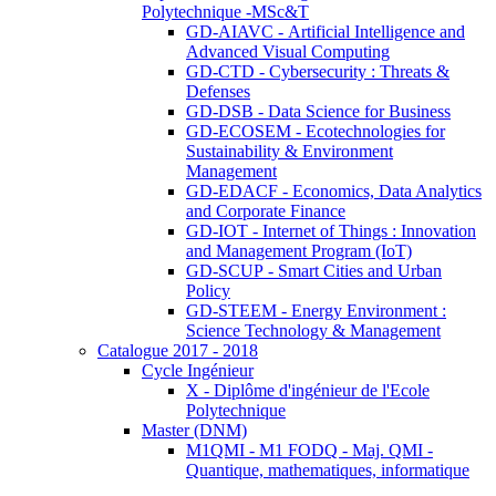
Polytechnique -MSc&T
GD-AIAVC - Artificial Intelligence and
Advanced Visual Computing
GD-CTD - Cybersecurity : Threats &
Defenses
GD-DSB - Data Science for Business
GD-ECOSEM - Ecotechnologies for
Sustainability & Environment
Management
GD-EDACF - Economics, Data Analytics
and Corporate Finance
GD-IOT - Internet of Things : Innovation
and Management Program (IoT)
GD-SCUP - Smart Cities and Urban
Policy
GD-STEEM - Energy Environment :
Science Technology & Management
Catalogue 2017 - 2018
Cycle Ingénieur
X - Diplôme d'ingénieur de l'Ecole
Polytechnique
Master (DNM)
M1QMI - M1 FODQ - Maj. QMI -
Quantique, mathematiques, informatique