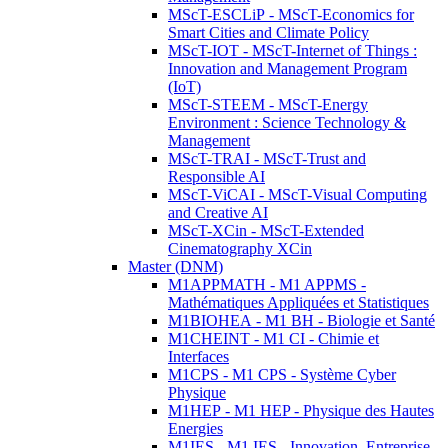
MScT-ESCLiP - MScT-Economics for
Smart Cities and Climate Policy
MScT-IOT - MScT-Internet of Things :
Innovation and Management Program
(IoT)
MScT-STEEM - MScT-Energy
Environment : Science Technology &
Management
MScT-TRAI - MScT-Trust and
Responsible AI
MScT-ViCAI - MScT-Visual Computing
and Creative AI
MScT-XCin - MScT-Extended
Cinematography XCin
Master (DNM)
M1APPMATH - M1 APPMS -
Mathématiques Appliquées et Statistiques
M1BIOHEA - M1 BH - Biologie et Santé
M1CHEINT - M1 CI - Chimie et
Interfaces
M1CPS - M1 CPS - Système Cyber
Physique
M1HEP - M1 HEP - Physique des Hautes
Energies
M1IES - M1 IES - Innovation, Entreprise