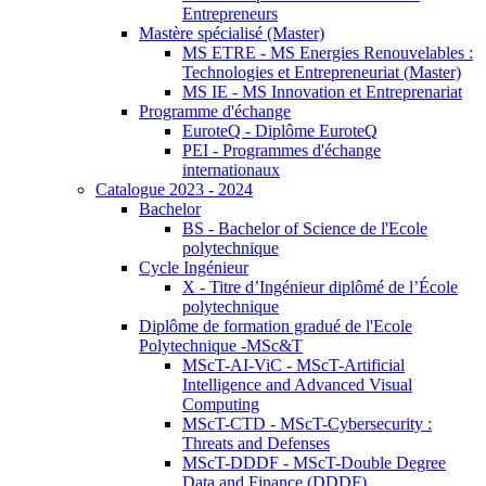
Entrepreneurs
Mastère spécialisé (Master)
MS ETRE - MS Energies Renouvelables :
Technologies et Entrepreneuriat (Master)
MS IE - MS Innovation et Entreprenariat
Programme d'échange
EuroteQ - Diplôme EuroteQ
PEI - Programmes d'échange
internationaux
Catalogue 2023 - 2024
Bachelor
BS - Bachelor of Science de l'Ecole
polytechnique
Cycle Ingénieur
X - Titre d’Ingénieur diplômé de l’École
polytechnique
Diplôme de formation gradué de l'Ecole
Polytechnique -MSc&T
MScT-AI-ViC - MScT-Artificial
Intelligence and Advanced Visual
Computing
MScT-CTD - MScT-Cybersecurity :
Threats and Defenses
MScT-DDDF - MScT-Double Degree
Data and Finance (DDDF)