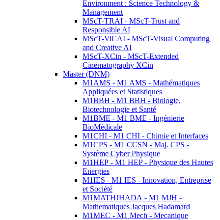
Environment : Science Technology &
Management
MScT-TRAI - MScT-Trust and
Responsible AI
MScT-ViCAI - MScT-Visual Computing
and Creative AI
MScT-XCin - MScT-Extended
Cinematography XCin
Master (DNM)
M1AMS - M1 AMS - Mathématiques
Appliquées et Statistiques
M1BBH - M1 BBH - Biologie,
Biotechnologie et Santé
M1BME - M1 BME - Ingénierie
BioMédicale
M1CHI - M1 CHI - Chimie et Interfaces
M1CPS - M1 CCSN - Maj. CPS -
Système Cyber Physique
M1HEP - M1 HEP - Physique des Hautes
Energies
M1IES - M1 IES - Innovation, Entreprise
et Société
M1MATHJHADA - M1 MJH -
Mathematiques Jacques Hadamard
M1MEC - M1 Mech - Mecanique