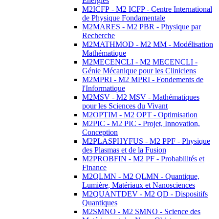
Energies
M2ICFP - M2 ICFP - Centre International
de Physique Fondamentale
M2MARES - M2 PBR - Physique par
Recherche
M2MATHMOD - M2 MM - Modélisation
Mathématique
M2MECENCLI - M2 MECENCLI -
Génie Mécanique pour les Cliniciens
M2MPRI - M2 MPRI - Fondements de
l'Informatique
M2MSV - M2 MSV - Mathématiques
pour les Sciences du Vivant
M2OPTIM - M2 OPT - Optimisation
M2PIC - M2 PIC - Projet, Innovation,
Conception
M2PLASPHYFUS - M2 PPF - Physique
des Plasmas et de la Fusion
M2PROBFIN - M2 PF - Probabilités et
Finance
M2QLMN - M2 QLMN - Quantique,
Lumière, Matériaux et Nanosciences
M2QUANTDEV - M2 QD - Dispositifs
Quantiques
M2SMNO - M2 SMNO - Science des