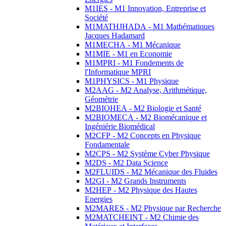
M1IES - M1 Innovation, Entreprise et
Société
M1MATHJHADA - M1 Mathématiques
Jacques Hadamard
M1MECHA - M1 Mécanique
M1MIE - M1 en Economie
M1MPRI - M1 Fondements de
l'Informatique MPRI
M1PHYSICS - M1 Physique
M2AAG - M2 Analyse, Arithmétique,
Géométrie
M2BIOHEA - M2 Biologie et Santé
M2BIOMECA - M2 Biomécanique et
Ingéniérie Biomédical
M2CFP - M2 Concepts en Physique
Fondamentale
M2CPS - M2 Système Cyber Physique
M2DS - M2 Data Science
M2FLUIDS - M2 Mécanique des Fluides
M2GI - M2 Grands Instruments
M2HEP - M2 Physique des Hautes
Energies
M2MARES - M2 Physique par Recherche
M2MATCHEINT - M2 Chimie des