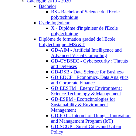
Catalogue 2019 - 2020
Bachelor
BS - Bachelor of Science de l'Ecole
polytechnique
Cycle Ingénieur
X - Diplôme d'ingénieur de l'Ecole
polytechnique
Diplôme de formation gradué de l'Ecole
Polytechnique -MSc&T
GD-AIM - Artificial Intelligence and
Advanced Visual Computing
GD-CYBSEC - Cybersecurity : Threats
and Defenses
GD-DSB - Data Science for Business
GD-EDCF - Economics, Data Analytics
and Corporate Finance
GD-EESTM - Energy Environment :
Science Technology & Management
GD-ESEM - Ecotechnologies for
Sustainability & Environment
Management
GD-IOT - Internet of Things : Innovation
and Management Program (IoT)
GD-SCUP - Smart Cities and Urban
Policy