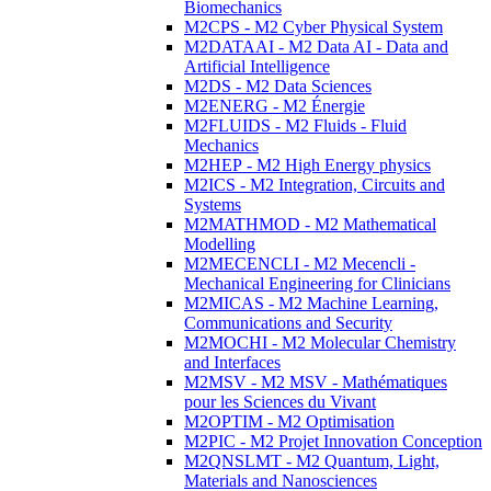
Biomechanics
M2CPS - M2 Cyber Physical System
M2DATAAI - M2 Data AI - Data and
Artificial Intelligence
M2DS - M2 Data Sciences
M2ENERG - M2 Énergie
M2FLUIDS - M2 Fluids - Fluid
Mechanics
M2HEP - M2 High Energy physics
M2ICS - M2 Integration, Circuits and
Systems
M2MATHMOD - M2 Mathematical
Modelling
M2MECENCLI - M2 Mecencli -
Mechanical Engineering for Clinicians
M2MICAS - M2 Machine Learning,
Communications and Security
M2MOCHI - M2 Molecular Chemistry
and Interfaces
M2MSV - M2 MSV - Mathématiques
pour les Sciences du Vivant
M2OPTIM - M2 Optimisation
M2PIC - M2 Projet Innovation Conception
M2QNSLMT - M2 Quantum, Light,
Materials and Nanosciences