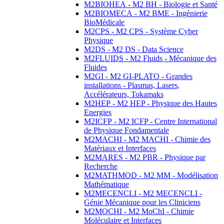
M2BIOHEA - M2 BH - Biologie et Santé
M2BIOMECA - M2 BME - Ingénierie
BioMédicale
M2CPS - M2 CPS - Système Cyber
Physique
M2DS - M2 DS - Data Science
M2FLUIDS - M2 Fluids - Mécanique des
Fluides
M2GI - M2 GI-PLATO - Grandes
installations - Plasmas, Lasers,
Accélérateurs, Tokamaks
M2HEP - M2 HEP - Physique des Hautes
Energies
M2ICFP - M2 ICFP - Centre International
de Physique Fondamentale
M2MACHI - M2 MACHI - Chimie des
Matériaux et Interfaces
M2MARES - M2 PBR - Physique par
Recherche
M2MATHMOD - M2 MM - Modélisation
Mathématique
M2MECENCLI - M2 MECENCLI -
Génie Mécanique pour les Cliniciens
M2MOCHI - M2 MoChI - Chimie
Moléculaire et Interfaces