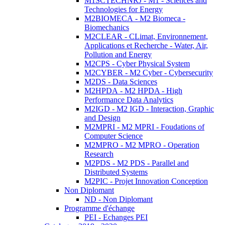
M1SCTECHNRJ - M1 - Sciences and
Technologies for Energy
M2BIOMECA - M2 Biomeca -
Biomechanics
M2CLEAR - CLimat, Environnement,
Applications et Recherche - Water, Air,
Pollution and Energy
M2CPS - Cyber Physical System
M2CYBER - M2 Cyber - Cybersecurity
M2DS - Data Sciences
M2HPDA - M2 HPDA - High
Performance Data Analytics
M2IGD - M2 IGD - Interaction, Graphic
and Design
M2MPRI - M2 MPRI - Foudations of
Computer Science
M2MPRO - M2 MPRO - Operation
Research
M2PDS - M2 PDS - Parallel and
Distributed Systems
M2PIC - Projet Innovation Conception
Non Diplomant
ND - Non Diplomant
Programme d'échange
PEI - Echanges PEI