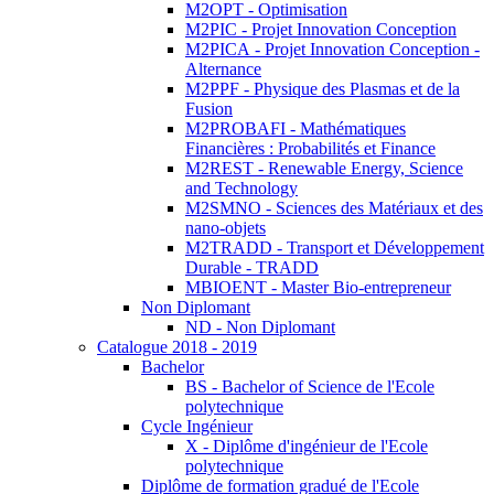
M2OPT - Optimisation
M2PIC - Projet Innovation Conception
M2PICA - Projet Innovation Conception -
Alternance
M2PPF - Physique des Plasmas et de la
Fusion
M2PROBAFI - Mathématiques
Financières : Probabilités et Finance
M2REST - Renewable Energy, Science
and Technology
M2SMNO - Sciences des Matériaux et des
nano-objets
M2TRADD - Transport et Développement
Durable - TRADD
MBIOENT - Master Bio-entrepreneur
Non Diplomant
ND - Non Diplomant
Catalogue 2018 - 2019
Bachelor
BS - Bachelor of Science de l'Ecole
polytechnique
Cycle Ingénieur
X - Diplôme d'ingénieur de l'Ecole
polytechnique
Diplôme de formation gradué de l'Ecole