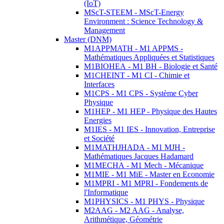
(IoT)
MScT-STEEM - MScT-Energy
Environment : Science Technology &
Management
Master (DNM)
M1APPMATH - M1 APPMS -
Mathématiques Appliquées et Statistiques
M1BIOHEA - M1 BH - Biologie et Santé
M1CHEINT - M1 CI - Chimie et
Interfaces
M1CPS - M1 CPS - Système Cyber
Physique
M1HEP - M1 HEP - Physique des Hautes
Energies
M1IES - M1 IES - Innovation, Entreprise
et Société
M1MATHJHADA - M1 MJH -
Mathématiques Jacques Hadamard
M1MECHA - M1 Mech - Mécanique
M1MIE - M1 MiE - Master en Economie
M1MPRI - M1 MPRI - Fondements de
l'Informatique
M1PHYSICS - M1 PHYS - Physique
M2AAG - M2 AAG - Analyse,
Arithmétique, Géométrie