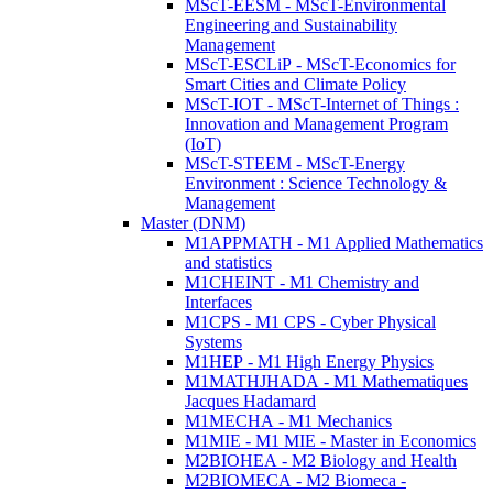
MScT-EESM - MScT-Environmental
Engineering and Sustainability
Management
MScT-ESCLiP - MScT-Economics for
Smart Cities and Climate Policy
MScT-IOT - MScT-Internet of Things :
Innovation and Management Program
(IoT)
MScT-STEEM - MScT-Energy
Environment : Science Technology &
Management
Master (DNM)
M1APPMATH - M1 Applied Mathematics
and statistics
M1CHEINT - M1 Chemistry and
Interfaces
M1CPS - M1 CPS - Cyber Physical
Systems
M1HEP - M1 High Energy Physics
M1MATHJHADA - M1 Mathematiques
Jacques Hadamard
M1MECHA - M1 Mechanics
M1MIE - M1 MIE - Master in Economics
M2BIOHEA - M2 Biology and Health
M2BIOMECA - M2 Biomeca -