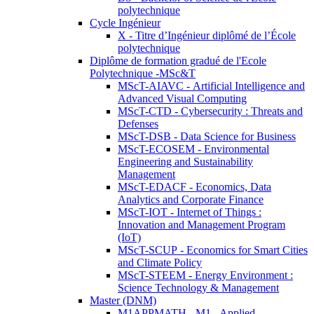
polytechnique
Cycle Ingénieur
X - Titre d’Ingénieur diplômé de l’École
polytechnique
Diplôme de formation gradué de l'Ecole
Polytechnique -MSc&T
MScT-AIAVC - Artificial Intelligence and
Advanced Visual Computing
MScT-CTD - Cybersecurity : Threats and
Defenses
MScT-DSB - Data Science for Business
MScT-ECOSEM - Environmental
Engineering and Sustainability
Management
MScT-EDACF - Economics, Data
Analytics and Corporate Finance
MScT-IOT - Internet of Things :
Innovation and Management Program
(IoT)
MScT-SCUP - Economics for Smart Cities
and Climate Policy
MScT-STEEM - Energy Environment :
Science Technology & Management
Master (DNM)
M1APPMATH - M1 - Applied