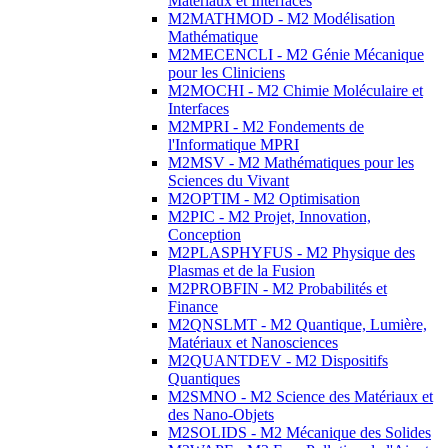
Matériaux et Interfaces
M2MATHMOD - M2 Modélisation
Mathématique
M2MECENCLI - M2 Génie Mécanique
pour les Cliniciens
M2MOCHI - M2 Chimie Moléculaire et
Interfaces
M2MPRI - M2 Fondements de
l'Informatique MPRI
M2MSV - M2 Mathématiques pour les
Sciences du Vivant
M2OPTIM - M2 Optimisation
M2PIC - M2 Projet, Innovation,
Conception
M2PLASPHYFUS - M2 Physique des
Plasmas et de la Fusion
M2PROBFIN - M2 Probabilités et
Finance
M2QNSLMT - M2 Quantique, Lumière,
Matériaux et Nanosciences
M2QUANTDEV - M2 Dispositifs
Quantiques
M2SMNO - M2 Science des Matériaux et
des Nano-Objets
M2SOLIDS - M2 Mécanique des Solides