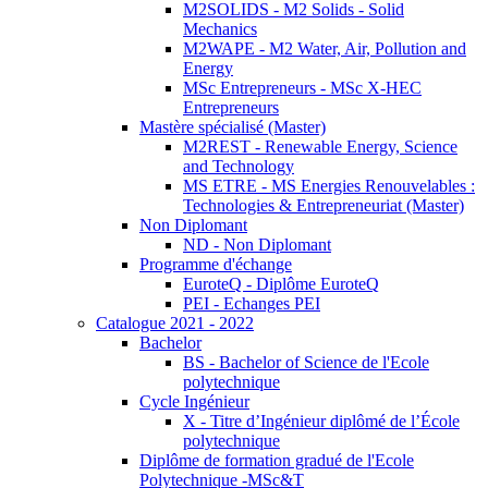
M2SOLIDS - M2 Solids - Solid
Mechanics
M2WAPE - M2 Water, Air, Pollution and
Energy
MSc Entrepreneurs - MSc X-HEC
Entrepreneurs
Mastère spécialisé (Master)
M2REST - Renewable Energy, Science
and Technology
MS ETRE - MS Energies Renouvelables :
Technologies & Entrepreneuriat (Master)
Non Diplomant
ND - Non Diplomant
Programme d'échange
EuroteQ - Diplôme EuroteQ
PEI - Echanges PEI
Catalogue 2021 - 2022
Bachelor
BS - Bachelor of Science de l'Ecole
polytechnique
Cycle Ingénieur
X - Titre d’Ingénieur diplômé de l’École
polytechnique
Diplôme de formation gradué de l'Ecole
Polytechnique -MSc&T