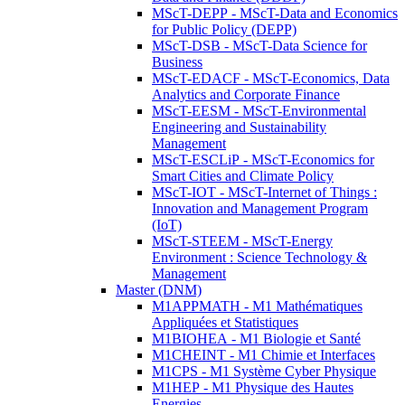
MScT-DEPP - MScT-Data and Economics
for Public Policy (DEPP)
MScT-DSB - MScT-Data Science for
Business
MScT-EDACF - MScT-Economics, Data
Analytics and Corporate Finance
MScT-EESM - MScT-Environmental
Engineering and Sustainability
Management
MScT-ESCLiP - MScT-Economics for
Smart Cities and Climate Policy
MScT-IOT - MScT-Internet of Things :
Innovation and Management Program
(IoT)
MScT-STEEM - MScT-Energy
Environment : Science Technology &
Management
Master (DNM)
M1APPMATH - M1 Mathématiques
Appliquées et Statistiques
M1BIOHEA - M1 Biologie et Santé
M1CHEINT - M1 Chimie et Interfaces
M1CPS - M1 Système Cyber Physique
M1HEP - M1 Physique des Hautes
Energies