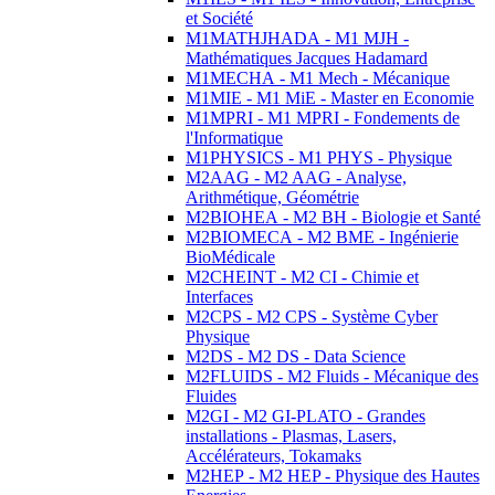
et Société
M1MATHJHADA - M1 MJH -
Mathématiques Jacques Hadamard
M1MECHA - M1 Mech - Mécanique
M1MIE - M1 MiE - Master en Economie
M1MPRI - M1 MPRI - Fondements de
l'Informatique
M1PHYSICS - M1 PHYS - Physique
M2AAG - M2 AAG - Analyse,
Arithmétique, Géométrie
M2BIOHEA - M2 BH - Biologie et Santé
M2BIOMECA - M2 BME - Ingénierie
BioMédicale
M2CHEINT - M2 CI - Chimie et
Interfaces
M2CPS - M2 CPS - Système Cyber
Physique
M2DS - M2 DS - Data Science
M2FLUIDS - M2 Fluids - Mécanique des
Fluides
M2GI - M2 GI-PLATO - Grandes
installations - Plasmas, Lasers,
Accélérateurs, Tokamaks
M2HEP - M2 HEP - Physique des Hautes