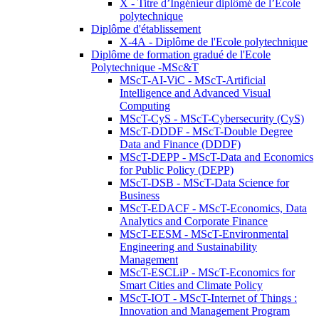
X - Titre d’Ingénieur diplômé de l’École
polytechnique
Diplôme d'établissement
X-4A - Diplôme de l'Ecole polytechnique
Diplôme de formation gradué de l'Ecole
Polytechnique -MSc&T
MScT-AI-ViC - MScT-Artificial
Intelligence and Advanced Visual
Computing
MScT-CyS - MScT-Cybersecurity (CyS)
MScT-DDDF - MScT-Double Degree
Data and Finance (DDDF)
MScT-DEPP - MScT-Data and Economics
for Public Policy (DEPP)
MScT-DSB - MScT-Data Science for
Business
MScT-EDACF - MScT-Economics, Data
Analytics and Corporate Finance
MScT-EESM - MScT-Environmental
Engineering and Sustainability
Management
MScT-ESCLiP - MScT-Economics for
Smart Cities and Climate Policy
MScT-IOT - MScT-Internet of Things :
Innovation and Management Program