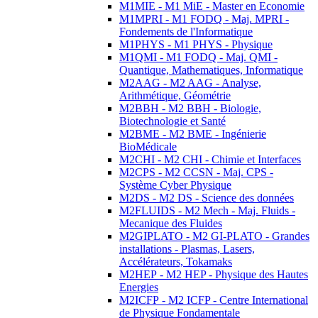
M1MIE - M1 MiE - Master en Economie
M1MPRI - M1 FODQ - Maj. MPRI -
Fondements de l'Informatique
M1PHYS - M1 PHYS - Physique
M1QMI - M1 FODQ - Maj. QMI -
Quantique, Mathematiques, Informatique
M2AAG - M2 AAG - Analyse,
Arithmétique, Géométrie
M2BBH - M2 BBH - Biologie,
Biotechnologie et Santé
M2BME - M2 BME - Ingénierie
BioMédicale
M2CHI - M2 CHI - Chimie et Interfaces
M2CPS - M2 CCSN - Maj. CPS -
Système Cyber Physique
M2DS - M2 DS - Science des données
M2FLUIDS - M2 Mech - Maj. Fluids -
Mecanique des Fluides
M2GIPLATO - M2 GI-PLATO - Grandes
installations - Plasmas, Lasers,
Accélérateurs, Tokamaks
M2HEP - M2 HEP - Physique des Hautes
Energies
M2ICFP - M2 ICFP - Centre International
de Physique Fondamentale