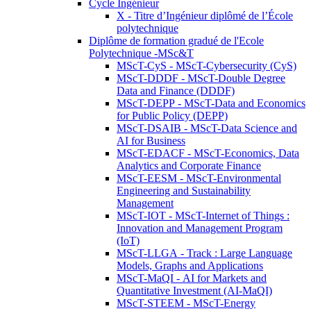
Cycle Ingénieur
X - Titre d’Ingénieur diplômé de l’École
polytechnique
Diplôme de formation gradué de l'Ecole
Polytechnique -MSc&T
MScT-CyS - MScT-Cybersecurity (CyS)
MScT-DDDF - MScT-Double Degree
Data and Finance (DDDF)
MScT-DEPP - MScT-Data and Economics
for Public Policy (DEPP)
MScT-DSAIB - MScT-Data Science and
AI for Business
MScT-EDACF - MScT-Economics, Data
Analytics and Corporate Finance
MScT-EESM - MScT-Environmental
Engineering and Sustainability
Management
MScT-IOT - MScT-Internet of Things :
Innovation and Management Program
(IoT)
MScT-LLGA - Track : Large Language
Models, Graphs and Applications
MScT-MaQI - AI for Markets and
Quantitative Investment (AI-MaQI)
MScT-STEEM - MScT-Energy