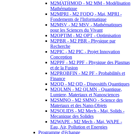
M2MATHMOD - M2 MM - Modélisation
Mathématique
M2MPRI - M2 FODQ - Maj. MPRI -
Fondements de l'Informatique
M2MSV - M2 MSV - Mathématiques
pour les Sciences du Vivant
M2OPTIM - M2 OPT - Optimisation
M2PBR - M2 PBR - Physique par
Recherche
M2PIC - M2 PIC - Projet Innovation
Conception
M2PPF - M2 PPF - Physique des Plasmas
et de la Fusion
M2PROBFIN - M2 PF - Probabilités et
Finance
M2QD - M2 QD - Dispositifs Quantiques
M2QLMN - M2 QLMN - Quantique,
Lumiere, Materiaux et Nanosciences
M2SMNO - M2 SMNO - Science des
Materiaux et des Nano-Objets
M2SOLIDS - M2 Mech - Maj. Solids -
Mecanique des Solides
M2WAPE - M2 Mech - Maj. WAPE -
Eau, Air, Pollution et Energies
Programme d'échange