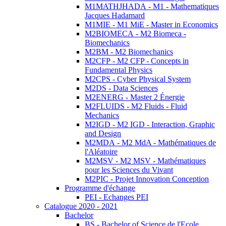
M1MATHJHADA - M1 - Mathematiques
Jacques Hadamard
M1MIE - M1 MiE - Master in Economics
M2BIOMECA - M2 Biomeca -
Biomechanics
M2BM - M2 Biomechanics
M2CFP - M2 CFP - Concepts in
Fundamental Physics
M2CPS - Cyber Physical System
M2DS - Data Sciences
M2ENERG - Master 2 Énergie
M2FLUIDS - M2 Fluids - Fluid
Mechanics
M2IGD - M2 IGD - Interaction, Graphic
and Design
M2MDA - M2 MdA - Mathématiques de
l'Aléatoire
M2MSV - M2 MSV - Mathématiques
pour les Sciences du Vivant
M2PIC - Projet Innovation Conception
Programme d'échange
PEI - Echanges PEI
Catalogue 2020 - 2021
Bachelor
BS - Bachelor of Science de l'Ecole