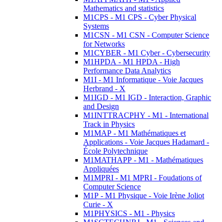
Mathematics and statistics
M1CPS - M1 CPS - Cyber Physical
Systems
M1CSN - M1 CSN - Computer Science
for Networks
M1CYBER - M1 Cyber - Cybersecurity
M1HPDA - M1 HPDA - High
Performance Data Analytics
M1I - M1 Informatique - Voie Jacques
Herbrand - X
M1IGD - M1 IGD - Interaction, Graphic
and Design
M1INTTRACPHY - M1 - International
Track in Physics
M1MAP - M1 Mathématiques et
Applications - Voie Jacques Hadamard -
École Polytechnique
M1MATHAPP - M1 - Mathématiques
Appliquées
M1MPRI - M1 MPRI - Foudations of
Computer Science
M1P - M1 Physique - Voie Irène Joliot
Curie - X
M1PHYSICS - M1 - Physics