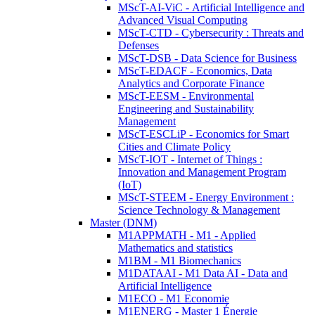
MScT-AI-ViC - Artificial Intelligence and
Advanced Visual Computing
MScT-CTD - Cybersecurity : Threats and
Defenses
MScT-DSB - Data Science for Business
MScT-EDACF - Economics, Data
Analytics and Corporate Finance
MScT-EESM - Environmental
Engineering and Sustainability
Management
MScT-ESCLiP - Economics for Smart
Cities and Climate Policy
MScT-IOT - Internet of Things :
Innovation and Management Program
(IoT)
MScT-STEEM - Energy Environment :
Science Technology & Management
Master (DNM)
M1APPMATH - M1 - Applied
Mathematics and statistics
M1BM - M1 Biomechanics
M1DATAAI - M1 Data AI - Data and
Artificial Intelligence
M1ECO - M1 Economie
M1ENERG - Master 1 Énergie