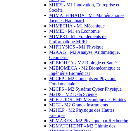
M1IES - M1 Innovation, Entreprise et
Société
M1MATHJHADA - M1 Mathématiques
Jacques Hadamard
M1MECHA - M1 Mécanique
M1MIE - M1 en Economie
M1MPRI - M1 Fondements de
l'Informatique MPRI
M1PHYSICS - M1 Physique
M2AAG - M2 Analyse, Arithmétique,
Géométrie
M2BIOHEA - M2 Biologie et Santé
M2BIOMECA - M2 Biomécanique et
Ingéniérie Biomédical
M2CFP - M2 Concepts en Physique
Fondamentale
M2CPS - M2 Système Cyber Physique
M2DS - M2 Data Science
M2FLUIDS - M2 Mécanique des Fluides
M2GI - M2 Grands Instruments
M2HEP - M2 Physique des Hautes
Energies
M2MARES - M2 Physique par Recherche
M2MATCHEINT - M2 Chimie des