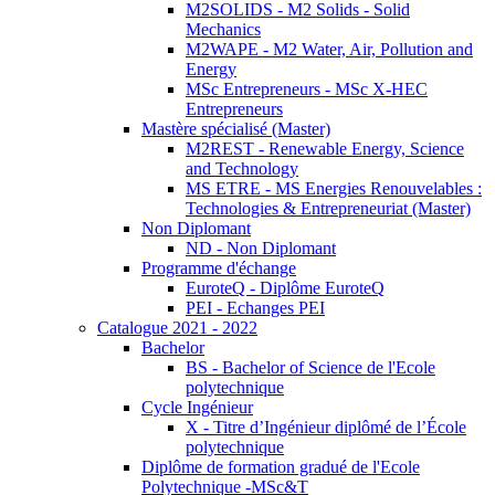
M2SOLIDS - M2 Solids - Solid
Mechanics
M2WAPE - M2 Water, Air, Pollution and
Energy
MSc Entrepreneurs - MSc X-HEC
Entrepreneurs
Mastère spécialisé (Master)
M2REST - Renewable Energy, Science
and Technology
MS ETRE - MS Energies Renouvelables :
Technologies & Entrepreneuriat (Master)
Non Diplomant
ND - Non Diplomant
Programme d'échange
EuroteQ - Diplôme EuroteQ
PEI - Echanges PEI
Catalogue 2021 - 2022
Bachelor
BS - Bachelor of Science de l'Ecole
polytechnique
Cycle Ingénieur
X - Titre d’Ingénieur diplômé de l’École
polytechnique
Diplôme de formation gradué de l'Ecole
Polytechnique -MSc&T