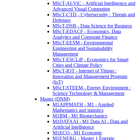
MScT-AI-ViC - Artificial Intelligence and
Advanced Visual Computing
MScT-CTD - Cybersecurity : Threats and
Defenses
MScT-DSB - Data Science for Business
MScT-EDACF - Economics, Data
Analytics and Corporate Finance
MScT-EESM - Environmental
Engineering and Sustainability
Management
MScT-ESCLiP - Economics for Smart
Cities and Climate Policy
MScT-IOT - Internet of Things :
Innovation and Management Program
(IoT)
MScT-STEEM - Energy Environment :
Science Technology & Management
Master (DNM)
M1APPMATH - M1 - Applied
Mathematics and statistics
M1BM - M1 Biomechanics
M1DATAAI - M1 Data AI - Data and
Artificial Intelligence
M1ECO - M1 Economie
M1ENERG - Master 1 Énergie