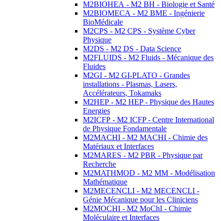
M2BIOHEA - M2 BH - Biologie et Santé
M2BIOMECA - M2 BME - Ingénierie
BioMédicale
M2CPS - M2 CPS - Système Cyber
Physique
M2DS - M2 DS - Data Science
M2FLUIDS - M2 Fluids - Mécanique des
Fluides
M2GI - M2 GI-PLATO - Grandes
installations - Plasmas, Lasers,
Accélérateurs, Tokamaks
M2HEP - M2 HEP - Physique des Hautes
Energies
M2ICFP - M2 ICFP - Centre International
de Physique Fondamentale
M2MACHI - M2 MACHI - Chimie des
Matériaux et Interfaces
M2MARES - M2 PBR - Physique par
Recherche
M2MATHMOD - M2 MM - Modélisation
Mathématique
M2MECENCLI - M2 MECENCLI -
Génie Mécanique pour les Cliniciens
M2MOCHI - M2 MoChI - Chimie
Moléculaire et Interfaces