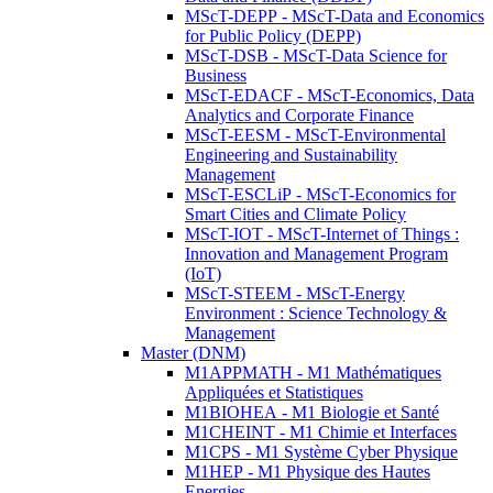
MScT-DEPP - MScT-Data and Economics
for Public Policy (DEPP)
MScT-DSB - MScT-Data Science for
Business
MScT-EDACF - MScT-Economics, Data
Analytics and Corporate Finance
MScT-EESM - MScT-Environmental
Engineering and Sustainability
Management
MScT-ESCLiP - MScT-Economics for
Smart Cities and Climate Policy
MScT-IOT - MScT-Internet of Things :
Innovation and Management Program
(IoT)
MScT-STEEM - MScT-Energy
Environment : Science Technology &
Management
Master (DNM)
M1APPMATH - M1 Mathématiques
Appliquées et Statistiques
M1BIOHEA - M1 Biologie et Santé
M1CHEINT - M1 Chimie et Interfaces
M1CPS - M1 Système Cyber Physique
M1HEP - M1 Physique des Hautes
Energies