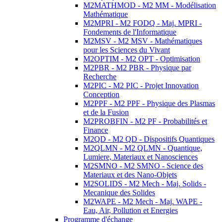
M2MATHMOD - M2 MM - Modélisation
Mathématique
M2MPRI - M2 FODQ - Maj. MPRI -
Fondements de l'Informatique
M2MSV - M2 MSV - Mathématiques
pour les Sciences du Vivant
M2OPTIM - M2 OPT - Optimisation
M2PBR - M2 PBR - Physique par
Recherche
M2PIC - M2 PIC - Projet Innovation
Conception
M2PPF - M2 PPF - Physique des Plasmas
et de la Fusion
M2PROBFIN - M2 PF - Probabilités et
Finance
M2QD - M2 QD - Dispositifs Quantiques
M2QLMN - M2 QLMN - Quantique,
Lumiere, Materiaux et Nanosciences
M2SMNO - M2 SMNO - Science des
Materiaux et des Nano-Objets
M2SOLIDS - M2 Mech - Maj. Solids -
Mecanique des Solides
M2WAPE - M2 Mech - Maj. WAPE -
Eau, Air, Pollution et Energies
Programme d'échange