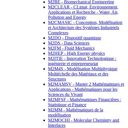
M2BE - Biomechanical Engineering
M2CLEAR - CLimat, Environnement,
Applications et Recherche - Water, Air,
Pollution and Energy
M2CMASIC - Conception, Modélisation
et Architecture des Systèmes Industriels
Complexes
M2DQ - Dispositif quantique
M2DS - Data Sciences
M2FM - Fluid Mechanics
M2HEP - High Energy physics
M2ITIE - Innovation Technologique :
ingénierie et entrepreneuriat
M2M4S - Modélisation Multiphysique
Multiéchelle des Matériaux et des
Structures
M2MAMSV - Master 2 Mathématiques et
Applications - Mathématiques pour les
Sciences du Vivant
M2MFSF - Mathématiques Financières :
Statistique et Finance
M2MM - Mathématiques de la
modélisation
M2MOCHI - Molecular Chemistry and
Interfaces