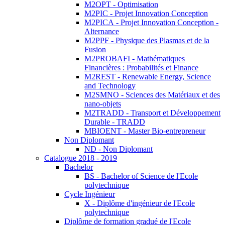
M2OPT - Optimisation
M2PIC - Projet Innovation Conception
M2PICA - Projet Innovation Conception -
Alternance
M2PPF - Physique des Plasmas et de la
Fusion
M2PROBAFI - Mathématiques
Financières : Probabilités et Finance
M2REST - Renewable Energy, Science
and Technology
M2SMNO - Sciences des Matériaux et des
nano-objets
M2TRADD - Transport et Développement
Durable - TRADD
MBIOENT - Master Bio-entrepreneur
Non Diplomant
ND - Non Diplomant
Catalogue 2018 - 2019
Bachelor
BS - Bachelor of Science de l'Ecole
polytechnique
Cycle Ingénieur
X - Diplôme d'ingénieur de l'Ecole
polytechnique
Diplôme de formation gradué de l'Ecole