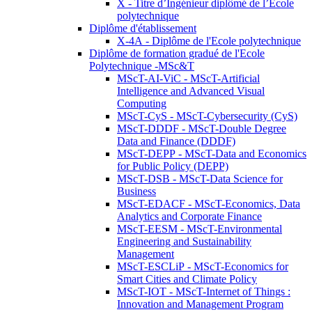
X - Titre d’Ingénieur diplômé de l’École
polytechnique
Diplôme d'établissement
X-4A - Diplôme de l'Ecole polytechnique
Diplôme de formation gradué de l'Ecole
Polytechnique -MSc&T
MScT-AI-ViC - MScT-Artificial
Intelligence and Advanced Visual
Computing
MScT-CyS - MScT-Cybersecurity (CyS)
MScT-DDDF - MScT-Double Degree
Data and Finance (DDDF)
MScT-DEPP - MScT-Data and Economics
for Public Policy (DEPP)
MScT-DSB - MScT-Data Science for
Business
MScT-EDACF - MScT-Economics, Data
Analytics and Corporate Finance
MScT-EESM - MScT-Environmental
Engineering and Sustainability
Management
MScT-ESCLiP - MScT-Economics for
Smart Cities and Climate Policy
MScT-IOT - MScT-Internet of Things :
Innovation and Management Program