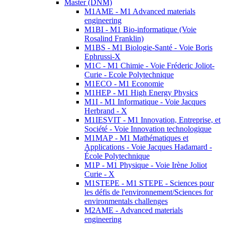
Master (DNM)
M1AME - M1 Advanced materials
engineering
M1BI - M1 Bio-informatique (Voie
Rosalind Franklin)
M1BS - M1 Biologie-Santé - Voie Boris
Ephrussi-X
M1C - M1 Chimie - Voie Fréderic Joliot-
Curie - Ecole Polytechnique
M1ECO - M1 Economie
M1HEP - M1 High Energy Physics
M1I - M1 Informatique - Voie Jacques
Herbrand - X
M1IESVIT - M1 Innovation, Entreprise, et
Société - Voie Innovation technologique
M1MAP - M1 Mathématiques et
Applications - Voie Jacques Hadamard -
École Polytechnique
M1P - M1 Physique - Voie Irène Joliot
Curie - X
M1STEPE - M1 STEPE - Sciences pour
les défis de l'environnement/Sciences for
environmentals challenges
M2AME - Advanced materials
engineering