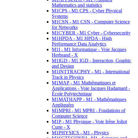
Mathematics and statistics
M1CPS - M1 CPS - Cyber Physical
Systems
M1CSN - M1 CSN - Computer Science
for Networks
M1CYBER - M1 Cyber - Cybersecurity
M1HPDA - M1 HPDA - High
Performance Data Analytics
M1I - M1 Informatique - Voie Jacques
Herbrand - X
M1IGD - M1 IGD - Interaction, Graphic
and Design
M1INTTRACPHY - M1 - International
Track in Physics
M1MAP - M1 Mathématiques et
Applications - Voie Jacques Hadamard -
École Polytechnique
M1MATHAPP - M1 - Mathématiques
Appliquées
M1MPRI - M1 MPRI - Foudations of
Computer Science
M1P - M1 Physique - Voie Irène Joliot
Curie - X
M1PHYSICS - M1 - Physics