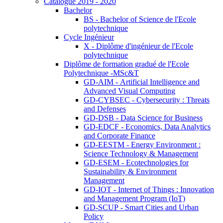
Catalogue 2019 - 2020
Bachelor
BS - Bachelor of Science de l'Ecole
polytechnique
Cycle Ingénieur
X - Diplôme d'ingénieur de l'Ecole
polytechnique
Diplôme de formation gradué de l'Ecole
Polytechnique -MSc&T
GD-AIM - Artificial Intelligence and
Advanced Visual Computing
GD-CYBSEC - Cybersecurity : Threats
and Defenses
GD-DSB - Data Science for Business
GD-EDCF - Economics, Data Analytics
and Corporate Finance
GD-EESTM - Energy Environment :
Science Technology & Management
GD-ESEM - Ecotechnologies for
Sustainability & Environment
Management
GD-IOT - Internet of Things : Innovation
and Management Program (IoT)
GD-SCUP - Smart Cities and Urban
Policy