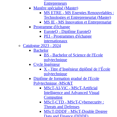
Entrepreneurs
Mastère spécialisé (Master)
MS ETRE - MS Energies Renouvelables :
Technologies et Entrepreneuriat (Master)
MS IE - MS Innovation et Entreprenariat
Programme d'échange
EuroteQ - Diplôme EuroteQ
PEI - Programmes d'échange
internationaux
Catalogue 2023 - 2024
Bachelor
BS - Bachelor of Science de l'Ecole
polytechnique
Cycle Ingénieur
X - Titre d’Ingénieur diplômé de l’École
polytechnique
Diplôme de formation gradué de l'Ecole
Polytechnique -MSc&T
MScT-AI-ViC - MScT-Artificial
Intelligence and Advanced Visual
Computing
MScT-CTD - MScT-Cybersecurity :
Threats and Defenses
MScT-DDDF - MScT-Double Degree
Data and Finance (DDDF)