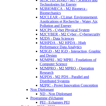
M1SCTECHNRJ - M1 - Sciences and
Technologies for Energy
M2BIOMECA - M2 Biomeca -
Biomechanics
M2CLEAR - CLimat, Environnement,
Applications et Recherche - Water, Air,
Pollution and Energy
M2CPS - Cyber Physical System
M2CYBER - M2 Cyber - Cybersecurity
M2DS - Data Sciences
M2HPDA - M2 HPDA - High
Performance Data Analytics
M2IGD - M2 IGD - Interaction, Graphic
and Design
M2MPRI - M2 MPRI - Foudations of
Computer Science
M2MPRO - M2 MPRO - Operation
Research
M2PDS - M2 PDS - Parallel and
Distributed Systems
M2PIC - Projet Innovation Conception
Non Diplomant
ND - Non Diplomant
Programme d'échange
PEI - Echanges PEI