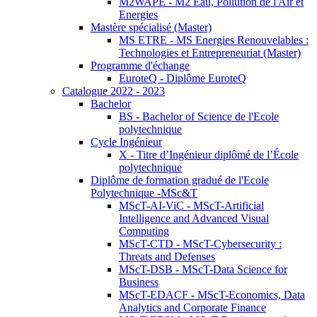
M2WAPE - M2 Eau, Pollution de l'Air et
Energies
Mastère spécialisé (Master)
MS ETRE - MS Energies Renouvelables :
Technologies et Entrepreneuriat (Master)
Programme d'échange
EuroteQ - Diplôme EuroteQ
Catalogue 2022 - 2023
Bachelor
BS - Bachelor of Science de l'Ecole
polytechnique
Cycle Ingénieur
X - Titre d’Ingénieur diplômé de l’École
polytechnique
Diplôme de formation gradué de l'Ecole
Polytechnique -MSc&T
MScT-AI-ViC - MScT-Artificial
Intelligence and Advanced Visual
Computing
MScT-CTD - MScT-Cybersecurity :
Threats and Defenses
MScT-DSB - MScT-Data Science for
Business
MScT-EDACF - MScT-Economics, Data
Analytics and Corporate Finance