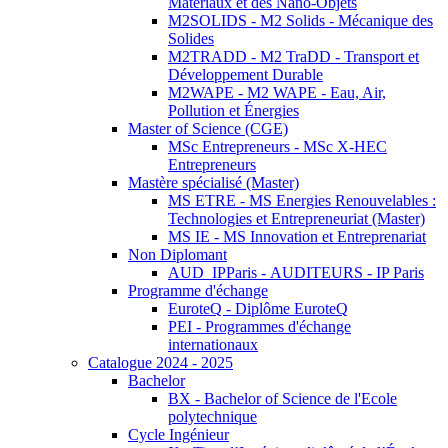
Matériaux et des Nano-Objets
M2SOLIDS - M2 Solids - Mécanique des
Solides
M2TRADD - M2 TraDD - Transport et
Développement Durable
M2WAPE - M2 WAPE - Eau, Air,
Pollution et Énergies
Master of Science (CGE)
MSc Entrepreneurs - MSc X-HEC
Entrepreneurs
Mastère spécialisé (Master)
MS ETRE - MS Energies Renouvelables :
Technologies et Entrepreneuriat (Master)
MS IE - MS Innovation et Entreprenariat
Non Diplomant
AUD_IPParis - AUDITEURS - IP Paris
Programme d'échange
EuroteQ - Diplôme EuroteQ
PEI - Programmes d'échange
internationaux
Catalogue 2024 - 2025
Bachelor
BX - Bachelor of Science de l'Ecole
polytechnique
Cycle Ingénieur