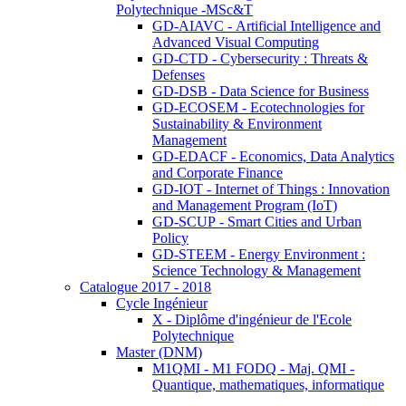
Polytechnique -MSc&T
GD-AIAVC - Artificial Intelligence and
Advanced Visual Computing
GD-CTD - Cybersecurity : Threats &
Defenses
GD-DSB - Data Science for Business
GD-ECOSEM - Ecotechnologies for
Sustainability & Environment
Management
GD-EDACF - Economics, Data Analytics
and Corporate Finance
GD-IOT - Internet of Things : Innovation
and Management Program (IoT)
GD-SCUP - Smart Cities and Urban
Policy
GD-STEEM - Energy Environment :
Science Technology & Management
Catalogue 2017 - 2018
Cycle Ingénieur
X - Diplôme d'ingénieur de l'Ecole
Polytechnique
Master (DNM)
M1QMI - M1 FODQ - Maj. QMI -
Quantique, mathematiques, informatique