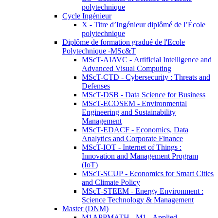
polytechnique
Cycle Ingénieur
X - Titre d’Ingénieur diplômé de l’École
polytechnique
Diplôme de formation gradué de l'Ecole
Polytechnique -MSc&T
MScT-AIAVC - Artificial Intelligence and
Advanced Visual Computing
MScT-CTD - Cybersecurity : Threats and
Defenses
MScT-DSB - Data Science for Business
MScT-ECOSEM - Environmental
Engineering and Sustainability
Management
MScT-EDACF - Economics, Data
Analytics and Corporate Finance
MScT-IOT - Internet of Things :
Innovation and Management Program
(IoT)
MScT-SCUP - Economics for Smart Cities
and Climate Policy
MScT-STEEM - Energy Environment :
Science Technology & Management
Master (DNM)
M1APPMATH - M1 - Applied