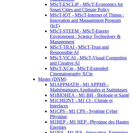
MScT-ESCLiP - MScT-Economics for
Smart Cities and Climate Policy
MScT-IOT - MScT-Internet of Things :
Innovation and Management Program
(IoT)
MScT-STEEM - MScT-Energy
Environment : Science Technology &
Management
MScT-TRAI - MScT-Trust and
Responsible AI
MScT-ViCAI - MScT-Visual Computing
and Creative AI
MScT-XCin - MScT-Extended
Cinematography XCin
Master (DNM)
M1APPMATH - M1 APPMS -
Mathématiques Appliquées et Statistiques
M1BIOHEA - M1 BH - Biologie et Santé
M1CHEINT - M1 CI - Chimie et
Interfaces
M1CPS - M1 CPS - Système Cyber
Physique
M1HEP - M1 HEP - Physique des Hautes
Energies
M1IES - M1 IES - Innovation, Entreprise