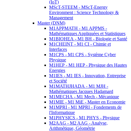
(IoT)
MScT-STEEM - MScT-Energy
Environment : Science Technology &
Management
Master (DNM)
M1APPMATH - M1 APPMS -
Mathématiques Appliquées et Statistiques
M1BIOHEA - M1 BH - Biologie et Santé
M1CHEINT - M1 CI - Chimie et
Interfaces
M1CPS - M1 CPS - Système Cyber
Physique
M1HEP - M1 HEP - Physique des Hautes
Energies
M1IES - M1 IES - Innovation, Entreprise
et Société
M1MATHJHADA - M1 MJH -
Mathématiques Jacques Hadamard
M1MECHA - M1 Mech - Mécanique
M1MIE - M1 MiE - Master en Economie
M1MPRI - M1 MPRI - Fondements de
l'Informatique
M1PHYSICS - M1 PHYS - Physique
M2AAG - M2 AAG - Analyse,
Arithmétique, Géométrie