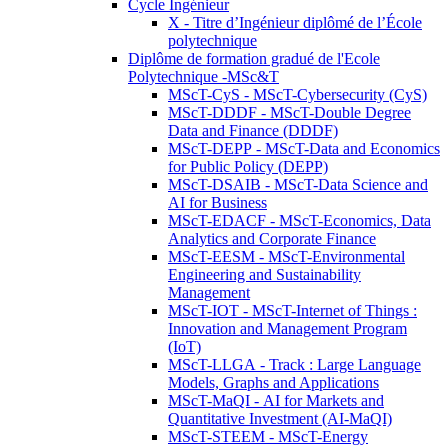
Cycle Ingénieur
X - Titre d’Ingénieur diplômé de l’École
polytechnique
Diplôme de formation gradué de l'Ecole
Polytechnique -MSc&T
MScT-CyS - MScT-Cybersecurity (CyS)
MScT-DDDF - MScT-Double Degree
Data and Finance (DDDF)
MScT-DEPP - MScT-Data and Economics
for Public Policy (DEPP)
MScT-DSAIB - MScT-Data Science and
AI for Business
MScT-EDACF - MScT-Economics, Data
Analytics and Corporate Finance
MScT-EESM - MScT-Environmental
Engineering and Sustainability
Management
MScT-IOT - MScT-Internet of Things :
Innovation and Management Program
(IoT)
MScT-LLGA - Track : Large Language
Models, Graphs and Applications
MScT-MaQI - AI for Markets and
Quantitative Investment (AI-MaQI)
MScT-STEEM - MScT-Energy