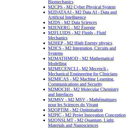
Biomechanics
M2CPS - M2 Cyber Physical System
M2DATAAI - M2 Data AI - Data and
Artificial Intelligence
M2DS - M2 Data Sciences
M2ENERG - M2 Énergie
M2FLUIDS - M2 Fluids - Fluid
Mechanics
M2HEP - M2 High Energy physics
M2ICS - M2 Integration, Circuits and
Systems
M2MATHMOD - M2 Mathematical
Modelling
M2MECENCLI - M2 Mecencli -
Mechanical Engineering for Clinicians
M2MICAS - M2 Machine Learning,
Communications and Security
M2MOCHI - M2 Molecular Chemistry
and Interfaces
M2MSV - M2 MSV - Mathématiques
pour les Sciences du Vivant
M2OPTIM - M2 Optimisation
M2PIC - M2 Projet Innovation Conception
M2QNSLMT - M2 Quantum, Light,
Materials and Nanosciences