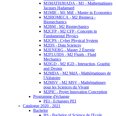
M1MATHJHADA - M1 - Mathematiques
Jacques Hadamard
M1MIE - M1 MiE - Master in Economics
M2BIOMECA - M2 Biomeca -
Biomechanics
M2BM - M2 Biomechanics
M2CFP - M2 CFP - Concepts in
Fundamental Physics
M2CPS - Cyber Physical System
M2DS - Data Sciences
M2ENERG - Master 2 Énergie
M2FLUIDS - M2 Fluids - Fluid
Mechanics
M2IGD - M2 IGD - Interaction, Graphic
and Design
M2MDA - M2 MdA - Mathématiques de
l'Aléatoire
M2MSV - M2 MSV - Mathématiques
pour les Sciences du Vivant
M2PIC - Projet Innovation Conception
Programme d'échange
PEI - Echanges PEI
Catalogue 2020 - 2021
Bachelor
BS - Bachelor of Science de l'Ecole