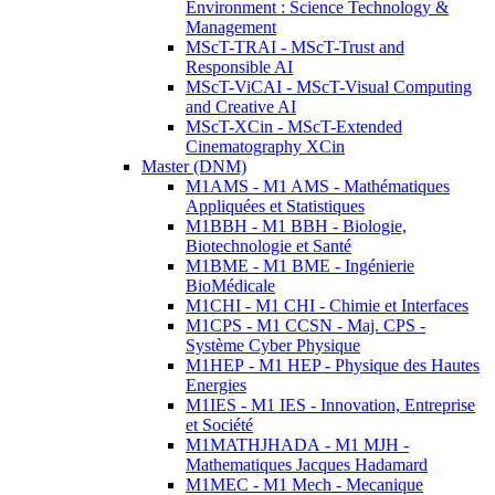
Environment : Science Technology &
Management
MScT-TRAI - MScT-Trust and
Responsible AI
MScT-ViCAI - MScT-Visual Computing
and Creative AI
MScT-XCin - MScT-Extended
Cinematography XCin
Master (DNM)
M1AMS - M1 AMS - Mathématiques
Appliquées et Statistiques
M1BBH - M1 BBH - Biologie,
Biotechnologie et Santé
M1BME - M1 BME - Ingénierie
BioMédicale
M1CHI - M1 CHI - Chimie et Interfaces
M1CPS - M1 CCSN - Maj. CPS -
Système Cyber Physique
M1HEP - M1 HEP - Physique des Hautes
Energies
M1IES - M1 IES - Innovation, Entreprise
et Société
M1MATHJHADA - M1 MJH -
Mathematiques Jacques Hadamard
M1MEC - M1 Mech - Mecanique