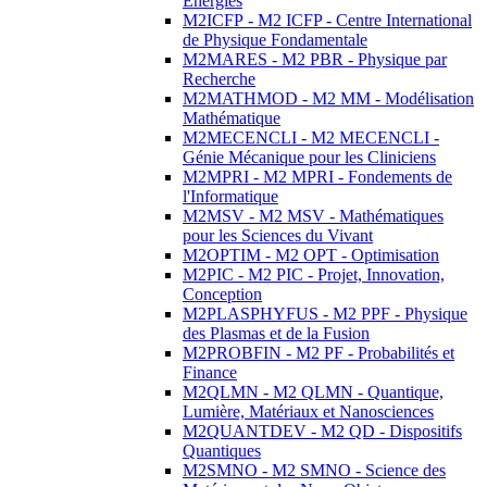
Energies
M2ICFP - M2 ICFP - Centre International
de Physique Fondamentale
M2MARES - M2 PBR - Physique par
Recherche
M2MATHMOD - M2 MM - Modélisation
Mathématique
M2MECENCLI - M2 MECENCLI -
Génie Mécanique pour les Cliniciens
M2MPRI - M2 MPRI - Fondements de
l'Informatique
M2MSV - M2 MSV - Mathématiques
pour les Sciences du Vivant
M2OPTIM - M2 OPT - Optimisation
M2PIC - M2 PIC - Projet, Innovation,
Conception
M2PLASPHYFUS - M2 PPF - Physique
des Plasmas et de la Fusion
M2PROBFIN - M2 PF - Probabilités et
Finance
M2QLMN - M2 QLMN - Quantique,
Lumière, Matériaux et Nanosciences
M2QUANTDEV - M2 QD - Dispositifs
Quantiques
M2SMNO - M2 SMNO - Science des