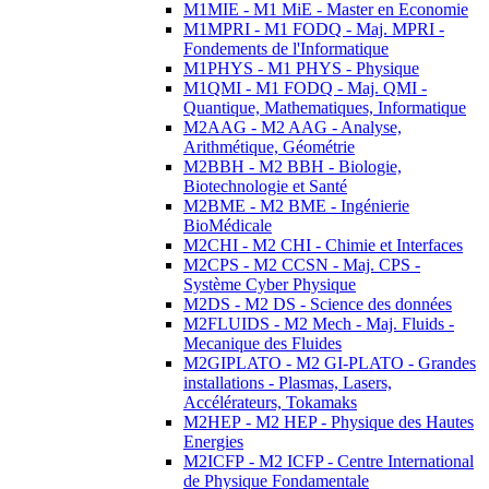
M1MIE - M1 MiE - Master en Economie
M1MPRI - M1 FODQ - Maj. MPRI -
Fondements de l'Informatique
M1PHYS - M1 PHYS - Physique
M1QMI - M1 FODQ - Maj. QMI -
Quantique, Mathematiques, Informatique
M2AAG - M2 AAG - Analyse,
Arithmétique, Géométrie
M2BBH - M2 BBH - Biologie,
Biotechnologie et Santé
M2BME - M2 BME - Ingénierie
BioMédicale
M2CHI - M2 CHI - Chimie et Interfaces
M2CPS - M2 CCSN - Maj. CPS -
Système Cyber Physique
M2DS - M2 DS - Science des données
M2FLUIDS - M2 Mech - Maj. Fluids -
Mecanique des Fluides
M2GIPLATO - M2 GI-PLATO - Grandes
installations - Plasmas, Lasers,
Accélérateurs, Tokamaks
M2HEP - M2 HEP - Physique des Hautes
Energies
M2ICFP - M2 ICFP - Centre International
de Physique Fondamentale