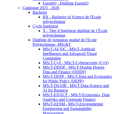
EuroteQ - Diplôme EuroteQ
Catalogue 2025 - 2026
Bachelor
BX - Bachelor of Science de l'Ecole
polytechnique
Cycle Ingénieur
X - Titre d’Ingénieur diplômé de l’École
polytechnique
Diplôme de formation gradué de l'Ecole
Polytechnique -MSc&T
MScT-AI-ViC - MScT-Artificial
Intelligence and Advanced Visual
Computing
MScT-CyS - MScT-Cybersecurity (CyS)
MScT-DDDF - MScT-Double Degree
Data and Finance (DDDF)
MScT-DEPP - MScT-Data and Economics
for Public Policy (DEPP)
MScT-DSAIB - MScT-Data Science and
AI for Business
MScT-EDACF - MScT-Economics, Data
Analytics and Corporate Finance
MScT-EESM - MScT-Environmental
Engineering and Sustainability
Management