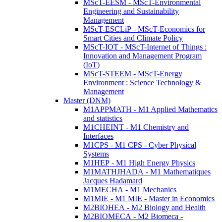
MScT-EESM - MScT-Environmental
Engineering and Sustainability
Management
MScT-ESCLiP - MScT-Economics for
Smart Cities and Climate Policy
MScT-IOT - MScT-Internet of Things :
Innovation and Management Program
(IoT)
MScT-STEEM - MScT-Energy
Environment : Science Technology &
Management
Master (DNM)
M1APPMATH - M1 Applied Mathematics
and statistics
M1CHEINT - M1 Chemistry and
Interfaces
M1CPS - M1 CPS - Cyber Physical
Systems
M1HEP - M1 High Energy Physics
M1MATHJHADA - M1 Mathematiques
Jacques Hadamard
M1MECHA - M1 Mechanics
M1MIE - M1 MIE - Master in Economics
M2BIOHEA - M2 Biology and Health
M2BIOMECA - M2 Biomeca -