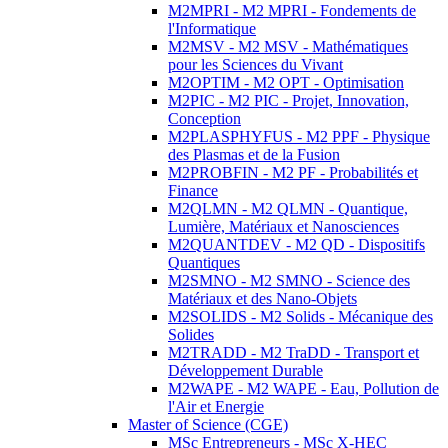
M2MPRI - M2 MPRI - Fondements de
l'Informatique
M2MSV - M2 MSV - Mathématiques
pour les Sciences du Vivant
M2OPTIM - M2 OPT - Optimisation
M2PIC - M2 PIC - Projet, Innovation,
Conception
M2PLASPHYFUS - M2 PPF - Physique
des Plasmas et de la Fusion
M2PROBFIN - M2 PF - Probabilités et
Finance
M2QLMN - M2 QLMN - Quantique,
Lumière, Matériaux et Nanosciences
M2QUANTDEV - M2 QD - Dispositifs
Quantiques
M2SMNO - M2 SMNO - Science des
Matériaux et des Nano-Objets
M2SOLIDS - M2 Solids - Mécanique des
Solides
M2TRADD - M2 TraDD - Transport et
Développement Durable
M2WAPE - M2 WAPE - Eau, Pollution de
l'Air et Energie
Master of Science (CGE)
MSc Entrepreneurs - MSc X-HEC