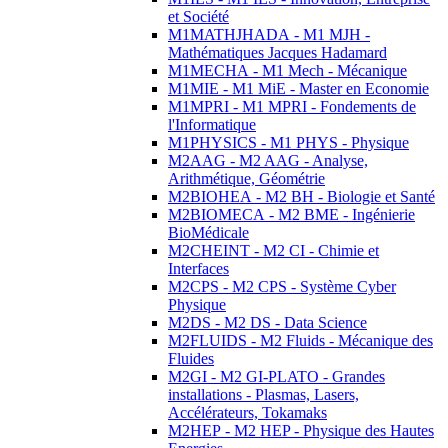
et Société
M1MATHJHADA - M1 MJH -
Mathématiques Jacques Hadamard
M1MECHA - M1 Mech - Mécanique
M1MIE - M1 MiE - Master en Economie
M1MPRI - M1 MPRI - Fondements de
l'Informatique
M1PHYSICS - M1 PHYS - Physique
M2AAG - M2 AAG - Analyse,
Arithmétique, Géométrie
M2BIOHEA - M2 BH - Biologie et Santé
M2BIOMECA - M2 BME - Ingénierie
BioMédicale
M2CHEINT - M2 CI - Chimie et
Interfaces
M2CPS - M2 CPS - Système Cyber
Physique
M2DS - M2 DS - Data Science
M2FLUIDS - M2 Fluids - Mécanique des
Fluides
M2GI - M2 GI-PLATO - Grandes
installations - Plasmas, Lasers,
Accélérateurs, Tokamaks
M2HEP - M2 HEP - Physique des Hautes