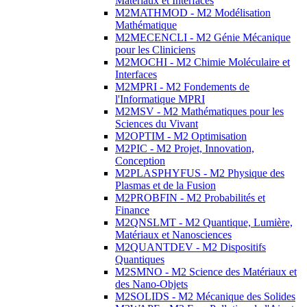
Matériaux et Interfaces
M2MATHMOD - M2 Modélisation
Mathématique
M2MECENCLI - M2 Génie Mécanique
pour les Cliniciens
M2MOCHI - M2 Chimie Moléculaire et
Interfaces
M2MPRI - M2 Fondements de
l'Informatique MPRI
M2MSV - M2 Mathématiques pour les
Sciences du Vivant
M2OPTIM - M2 Optimisation
M2PIC - M2 Projet, Innovation,
Conception
M2PLASPHYFUS - M2 Physique des
Plasmas et de la Fusion
M2PROBFIN - M2 Probabilités et
Finance
M2QNSLMT - M2 Quantique, Lumière,
Matériaux et Nanosciences
M2QUANTDEV - M2 Dispositifs
Quantiques
M2SMNO - M2 Science des Matériaux et
des Nano-Objets
M2SOLIDS - M2 Mécanique des Solides