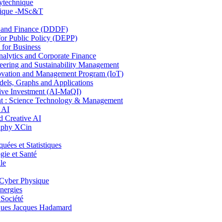
lytechnique
hnique -MSc&T
and Finance (DDDF)
r Public Policy (DEPP)
for Business
ytics and Corporate Finance
ring and Sustainability Management
ovation and Management Program (IoT)
ls, Graphs and Applications
ive Investment (AI-MaQI)
: Science Technology & Management
 AI
 Creative AI
aphy XCin
es et Statistiques
ie et Santé
le
Cyber Physique
nergies
 Société
es Jacques Hadamard