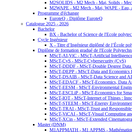
M2SOLIDS - M2 Mech - Maj. Solids - Meca
M2WAPE - M2 Mech - Maj. WAPE - Eau, Air
Programme d'échange
EuroteQ - Diplôme EuroteQ
Catalogue 2025 - 2026
Bachelor
BX - Bachelor of Science de l'Ecole polyte
Cycle Ingénieur
X - Titre d’Ingénieur diplômé de l’École po
Diplôme de formation gradué de l'Ecole Polytec
MScT-AI-ViC - MScT-Artificial Intelligen
MScT-CyS - MScT-Cybersecurity (CyS)
MScT-DDDF - MScT-Double Degree Data 
MScT-DEPP - MScT-Data and Economics fo
MScT-DSAIB - MScT-Data Science and AI 
MScT-EDACF - MScT-Economics, Data Anal
MScT-EESM - MScT-Environmental Enginee
MScT-ESCLiP - MScT-Economics for Smart 
MScT-IOT - MScT-Internet of Things : Inn
MScT-STEEM - MScT-Energy Environment 
MScT-TRAI - MScT-Trust and Responsible
MScT-ViCAI - MScT-Visual Computing and
MScT-XCin - MScT-Extended Cinematogr
Master (DNM)
M1APPMATH - M1 APPMS - Mathématiques A