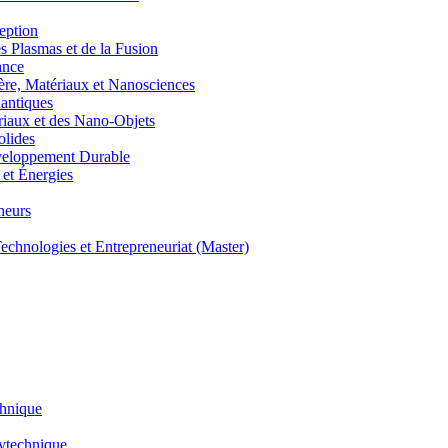
eption
lasmas et de la Fusion
ance
, Matériaux et Nanosciences
ntiques
aux et des Nano-Objets
lides
eloppement Durable
et Énergies
neurs
hnologies et Entrepreneuriat (Master)
chnique
lytechnique