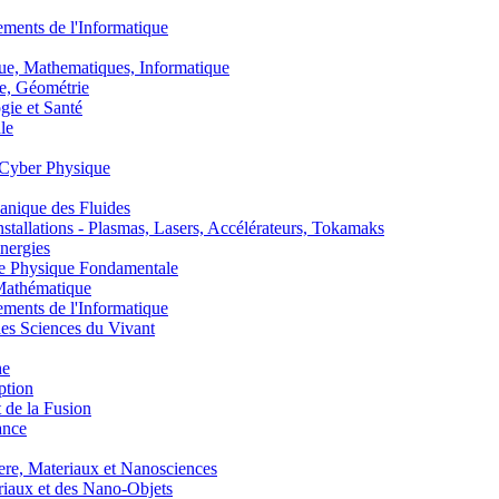
nts de l'Informatique
, Mathematiques, Informatique
, Géométrie
ie et Santé
le
Cyber Physique
nique des Fluides
lations - Plasmas, Lasers, Accélérateurs, Tokamaks
nergies
de Physique Fondamentale
athématique
nts de l'Informatique
s Sciences du Vivant
he
ption
 de la Fusion
ance
, Materiaux et Nanosciences
aux et des Nano-Objets