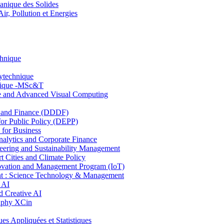
nique des Solides
, Pollution et Energies
chnique
lytechnique
hnique -MSc&T
ce and Advanced Visual Computing
and Finance (DDDF)
r Public Policy (DEPP)
for Business
ytics and Corporate Finance
ring and Sustainability Management
Cities and Climate Policy
ovation and Management Program (IoT)
: Science Technology & Management
 AI
 Creative AI
aphy XCin
ppliquées et Statistiques