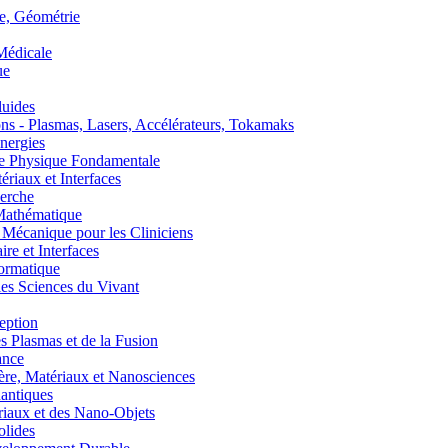
, Géométrie
édicale
ue
uides
s - Plasmas, Lasers, Accélérateurs, Tokamaks
nergies
de Physique Fondamentale
aux et Interfaces
erche
athématique
anique pour les Cliniciens
 et Interfaces
ormatique
s Sciences du Vivant
eption
lasmas et de la Fusion
ance
, Matériaux et Nanosciences
ntiques
aux et des Nano-Objets
lides