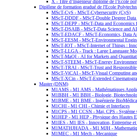
X - Titre d’Ingénieur diplômé de l’École po
Diplôme de formation gradué de l'Ecole Polytec
MScT-CyS - MScT-Cybersecurity (CyS)
MScT-DDDF - MScT-Double Degree Data 
MScT-DEPP - MScT-Data and Economics fo
MScT-DSAIB - MScT-Data Science and AI 
MScT-EDACF - MScT-Economics, Data Anal
MScT-EESM - MScT-Environmental Enginee
MScT-IOT - MScT-Internet of Things : Inn
MScT-LLGA - Track : Large Language Mode
MScT-MaQI - AI for Markets and Quantitat
MScT-STEEM - MScT-Energy Environment 
MScT-TRAI - MScT-Trust and Responsible
MScT-ViCAI - MScT-Visual Computing and
MScT-XCin - MScT-Extended Cinematogr
Master (DNM)
M1AMS - M1 AMS - Mathématiques Appliqué
M1BBH - M1 BBH - Biologie, Biotechnolog
M1BME - M1 BME - Ingénierie BioMédica
M1CHI - M1 CHI - Chimie et Interfaces
M1CPS - M1 CCSN - Maj. CPS - Système 
M1HEP - M1 HEP - Physique des Hautes E
M1IES - M1 IES - Innovation, Entreprise et
M1MATHJHADA - M1 MJH - Mathematiqu
M1MEC - M1 Mech - Mecanique