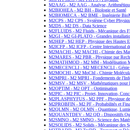
M2AAG - M2 AAG - Analyse, Arithmétique
M2BIOHEA - M2 BH - Biologie et Santé
M2BIOMECA - M2 BME - Ingénierie BioM
M2CPS - M2 CPS - Système Cyber Physiq
M2DS - M2 DS - Data Science
M2FLUIDS - M2 Fluids - Mécanique des Fl
M2GI - M2 GI-PLATO - Grandes installation
M2HEP - M2 HEP - Physique des Hautes E
M2ICFP - M2 ICFP - Centre International 
M2MACHI - M2 MACHI - Chimie des Matéri
M2MARES - M2 PBR - Physique par Rech
M2MATHMOD - M2 MM - Modélisation M
M2MECENCLI - M2 MECENCLI - Génie Méc
M2MOCHI - M2 MoChI - Chimie Moléculaire
M2MPRI - M2 MPRI - Fondements de l'Inf
M2MSV - M2 MSV - Mathématiques pour le
M2OPTIM - M2 OPT - Optimisation
M2PIC - M2 PIC - Projet, Innovation, Conc
M2PLASPHYFUS - M2 PPF - Physique des P
M2PROBFIN - M2 PF - Probabilités et Fin
M2QLMN - M2 QLMN - Quantique, Lumière
M2QUANTDEV - M2 QD - Dispositifs Qua
M2SMNO - M2 SMNO - Science des Matéri
M2SOLIDS - M2 Solids - Mécanique des So