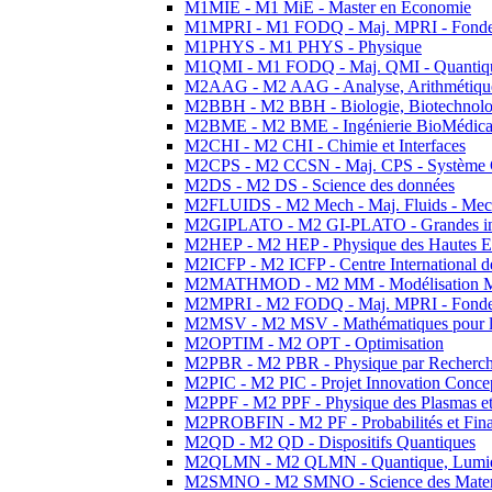
M1MIE - M1 MiE - Master en Economie
M1MPRI - M1 FODQ - Maj. MPRI - Fondeme
M1PHYS - M1 PHYS - Physique
M1QMI - M1 FODQ - Maj. QMI - Quantique
M2AAG - M2 AAG - Analyse, Arithmétique
M2BBH - M2 BBH - Biologie, Biotechnolog
M2BME - M2 BME - Ingénierie BioMédica
M2CHI - M2 CHI - Chimie et Interfaces
M2CPS - M2 CCSN - Maj. CPS - Système 
M2DS - M2 DS - Science des données
M2FLUIDS - M2 Mech - Maj. Fluids - Meca
M2GIPLATO - M2 GI-PLATO - Grandes instal
M2HEP - M2 HEP - Physique des Hautes E
M2ICFP - M2 ICFP - Centre International 
M2MATHMOD - M2 MM - Modélisation M
M2MPRI - M2 FODQ - Maj. MPRI - Fondeme
M2MSV - M2 MSV - Mathématiques pour le
M2OPTIM - M2 OPT - Optimisation
M2PBR - M2 PBR - Physique par Recherc
M2PIC - M2 PIC - Projet Innovation Conce
M2PPF - M2 PPF - Physique des Plasmas et
M2PROBFIN - M2 PF - Probabilités et Fin
M2QD - M2 QD - Dispositifs Quantiques
M2QLMN - M2 QLMN - Quantique, Lumiere
M2SMNO - M2 SMNO - Science des Materi