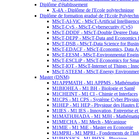
Diplôme d'établissement
X-4A - Diplôme de l'Ecole polytechnique
Diplôme de formation gradué de l'Ecole Polytec
MScT-AI-ViC - MScT-Artificial Intelligen
MScT-CyS - MScT-Cybersecurity (CyS)
MScT-DDDF - MScT-Double Degree Data 
MScT-DEPP - MScT-Data and Economics fo
MScT-DSB - MScT-Data Science for Busin
MScT-EDACF - MScT-Economics, Data Anal
MScT-EESM - MScT-Environmental Enginee
MScT-ESCLiP - MScT-Economics for Smart 
MScT-IOT - MScT-Internet of Things : Inn
MScT-STEEM - MScT-Energy Environment 
Master (DNM)
M1APPMATH - M1 APPMS - Mathématiques A
M1BIOHEA - M1 BH - Biologie et Santé
M1CHEINT - M1 CI - Chimie et Interfaces
M1CPS - M1 CPS - Système Cyber Physiq
M1HEP - M1 HEP - Physique des Hautes E
M1IES - M1 IES - Innovation, Entreprise et
M1MATHJHADA - M1 MJH - Mathématiqu
M1MECHA - M1 Mech - Mécanique
M1MIE - M1 MiE - Master en Economie
M1MPRI - M1 MPRI - Fondements de l'Inf
M1PHYSICS - M1 PHYS - Physique