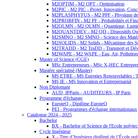
M2OPTIM - M2 OPT - Optimisation
M2PIC - M2 PIC - Projet, Innovation, Conc
M2PLASPHYFUS - M2 PPF - Physique des P
M2PROBFIN - M2 PF - Probabilités et Fin
M2QLMN - M2 QLMN - Quantique, Lumière
M2QUANTDEV - M2 QD - Dispositifs Qua
M2SMNO - M2 SMNO - Science des Matéri
M2SOLIDS - M2 Solids - Mécanique des So
M2TRADD - M2 TraDD - Transport et Dév
M2WAPE - M2 WAPE - Eau, Air, Pollution 
Master of Science (CGE)
MSc Entrepreneurs - MSc X-HEC Entrepre
Mastère spécialisé (Master)
MS ETRE - MS Energies Renouvelables : Tec
MS IE - MS Innovation et Entreprenariat
Non Diplomant
AUD_IPParis - AUDITEURS - IP Paris
Programme d'échange
EuroteQ - Diplôme EuroteQ
PEI - Programmes d'échange internationaux
Catalogue 2024 - 2025
Bachelor
BX - Bachelor of Science de l'Ecole polyte
Cycle Ingénieur
X - Titre d’Ingénieur diplômé de l’École po