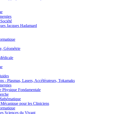
ue
nergies
 Société
es Jacques Hadamard
ormatique
, Géométrie
édicale
ue
uides
s - Plasmas, Lasers, Accélérateurs, Tokamaks
nergies
de Physique Fondamentale
erche
athématique
anique pour les Cliniciens
ormatique
s Sciences du Vivant