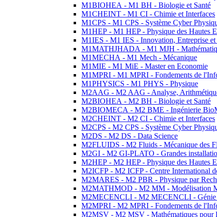
M1BIOHEA - M1 BH - Biologie et Santé
M1CHEINT - M1 CI - Chimie et Interfaces
M1CPS - M1 CPS - Système Cyber Physiq
M1HEP - M1 HEP - Physique des Hautes E
M1IES - M1 IES - Innovation, Entreprise et
M1MATHJHADA - M1 MJH - Mathématiqu
M1MECHA - M1 Mech - Mécanique
M1MIE - M1 MiE - Master en Economie
M1MPRI - M1 MPRI - Fondements de l'Inf
M1PHYSICS - M1 PHYS - Physique
M2AAG - M2 AAG - Analyse, Arithmétique
M2BIOHEA - M2 BH - Biologie et Santé
M2BIOMECA - M2 BME - Ingénierie BioM
M2CHEINT - M2 CI - Chimie et Interfaces
M2CPS - M2 CPS - Système Cyber Physiq
M2DS - M2 DS - Data Science
M2FLUIDS - M2 Fluids - Mécanique des Fl
M2GI - M2 GI-PLATO - Grandes installation
M2HEP - M2 HEP - Physique des Hautes E
M2ICFP - M2 ICFP - Centre International 
M2MARES - M2 PBR - Physique par Rech
M2MATHMOD - M2 MM - Modélisation M
M2MECENCLI - M2 MECENCLI - Génie Méc
M2MPRI - M2 MPRI - Fondements de l'Inf
M2MSV - M2 MSV - Mathématiques pour le