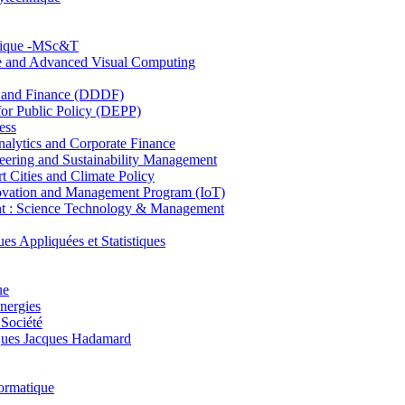
hnique -MSc&T
ce and Advanced Visual Computing
and Finance (DDDF)
r Public Policy (DEPP)
ess
ytics and Corporate Finance
ring and Sustainability Management
Cities and Climate Policy
ovation and Management Program (IoT)
: Science Technology & Management
ppliquées et Statistiques
ue
nergies
 Société
es Jacques Hadamard
ormatique