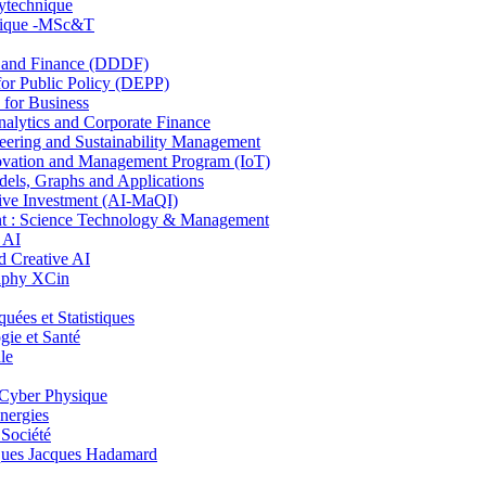
lytechnique
hnique -MSc&T
and Finance (DDDF)
r Public Policy (DEPP)
for Business
ytics and Corporate Finance
ring and Sustainability Management
ovation and Management Program (IoT)
ls, Graphs and Applications
ive Investment (AI-MaQI)
: Science Technology & Management
 AI
 Creative AI
aphy XCin
es et Statistiques
ie et Santé
le
Cyber Physique
nergies
 Société
es Jacques Hadamard