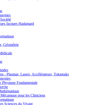
ue
nergies
 Société
es Jacques Hadamard
ormatique
, Géométrie
édicale
ue
uides
s - Plasmas, Lasers, Accélérateurs, Tokamaks
nergies
de Physique Fondamentale
erche
athématique
anique pour les Cliniciens
ormatique
s Sciences du Vivant