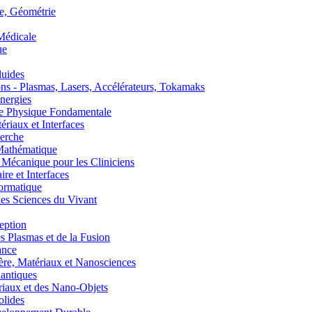
, Géométrie
édicale
ue
uides
s - Plasmas, Lasers, Accélérateurs, Tokamaks
nergies
de Physique Fondamentale
aux et Interfaces
erche
athématique
anique pour les Cliniciens
 et Interfaces
ormatique
s Sciences du Vivant
eption
lasmas et de la Fusion
ance
, Matériaux et Nanosciences
ntiques
aux et des Nano-Objets
lides