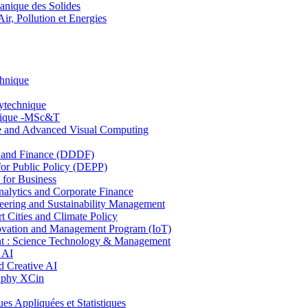
nique des Solides
, Pollution et Energies
chnique
lytechnique
hnique -MSc&T
ce and Advanced Visual Computing
and Finance (DDDF)
r Public Policy (DEPP)
for Business
ytics and Corporate Finance
ring and Sustainability Management
Cities and Climate Policy
ovation and Management Program (IoT)
: Science Technology & Management
 AI
 Creative AI
aphy XCin
ppliquées et Statistiques