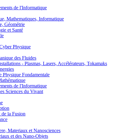
nts de l'Informatique
, Mathematiques, Informatique
, Géométrie
ie et Santé
le
Cyber Physique
nique des Fluides
lations - Plasmas, Lasers, Accélérateurs, Tokamaks
nergies
de Physique Fondamentale
athématique
nts de l'Informatique
s Sciences du Vivant
he
ption
 de la Fusion
ance
, Materiaux et Nanosciences
aux et des Nano-Objets