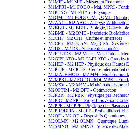
M1MIE - M1 MiE - Master en Economie
M1MPRI - M1 FODQ - Maj. MPRI - Fondeme
M1PHYS - M1 PHYS - Physique
M1QMI - M1 FODQ - Maj. QMI - Quantique
M2AAG - M2 AAG - Analyse, Arithmétique
M2BBH - M2 BBH - Biologie, Biotechnolog
M2BME - M2 BME - Ingénierie BioMédica
M2CHI - M2 CHI - Chimie et Interfaces
M2CPS - M2 CCSN - Maj. CPS - Système 
M2DS - M2 DS - Science des données
M2FLUIDS - M2 Mech - Maj. Fluids - Meca
M2GIPLATO - M2 GI-PLATO - Grandes instal
M2HEP - M2 HEP - Physique des Hautes E
M2ICFP - M2 ICFP - Centre International 
M2MATHMOD - M2 MM - Modélisation M
M2MPRI - M2 FODQ - Maj. MPRI - Fondeme
M2MSV - M2 MSV - Mathématiques pour le
M2OPTIM - M2 OPT - Optimisation
M2PBR - M2 PBR - Physique par Recherc
M2PIC - M2 PIC - Projet Innovation Conce
M2PPF - M2 PPF - Physique des Plasmas et
M2PROBFIN - M2 PF - Probabilités et Fin
M2QD - M2 QD - Dispositifs Quantiques
M2QLMN - M2 QLMN - Quantique, Lumiere
M2SMNO - M2 SMNO - Science des Materi