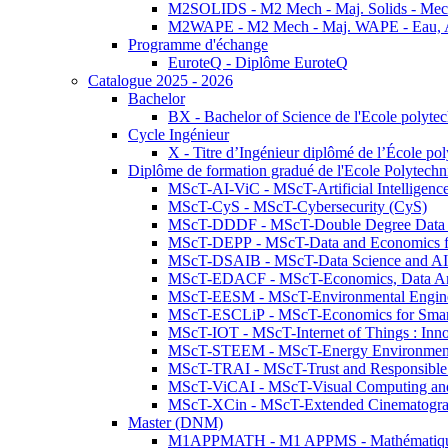
M2SOLIDS - M2 Mech - Maj. Solids - Meca
M2WAPE - M2 Mech - Maj. WAPE - Eau, Air
Programme d'échange
EuroteQ - Diplôme EuroteQ
Catalogue 2025 - 2026
Bachelor
BX - Bachelor of Science de l'Ecole polyte
Cycle Ingénieur
X - Titre d’Ingénieur diplômé de l’École po
Diplôme de formation gradué de l'Ecole Polytec
MScT-AI-ViC - MScT-Artificial Intelligen
MScT-CyS - MScT-Cybersecurity (CyS)
MScT-DDDF - MScT-Double Degree Data 
MScT-DEPP - MScT-Data and Economics fo
MScT-DSAIB - MScT-Data Science and AI 
MScT-EDACF - MScT-Economics, Data Anal
MScT-EESM - MScT-Environmental Enginee
MScT-ESCLiP - MScT-Economics for Smart 
MScT-IOT - MScT-Internet of Things : Inn
MScT-STEEM - MScT-Energy Environment 
MScT-TRAI - MScT-Trust and Responsible
MScT-ViCAI - MScT-Visual Computing and
MScT-XCin - MScT-Extended Cinematogr
Master (DNM)
M1APPMATH - M1 APPMS - Mathématiques A