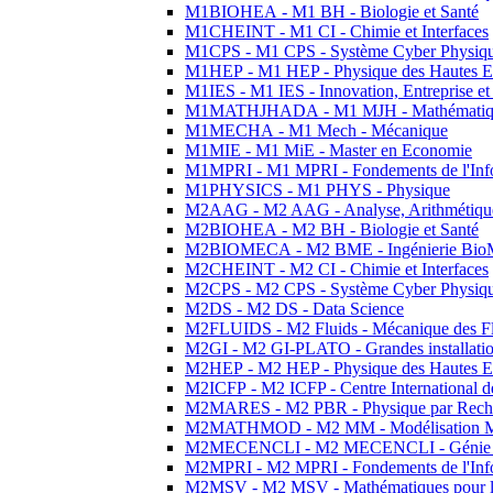
M1BIOHEA - M1 BH - Biologie et Santé
M1CHEINT - M1 CI - Chimie et Interfaces
M1CPS - M1 CPS - Système Cyber Physiq
M1HEP - M1 HEP - Physique des Hautes E
M1IES - M1 IES - Innovation, Entreprise et
M1MATHJHADA - M1 MJH - Mathématiqu
M1MECHA - M1 Mech - Mécanique
M1MIE - M1 MiE - Master en Economie
M1MPRI - M1 MPRI - Fondements de l'Inf
M1PHYSICS - M1 PHYS - Physique
M2AAG - M2 AAG - Analyse, Arithmétique
M2BIOHEA - M2 BH - Biologie et Santé
M2BIOMECA - M2 BME - Ingénierie BioM
M2CHEINT - M2 CI - Chimie et Interfaces
M2CPS - M2 CPS - Système Cyber Physiq
M2DS - M2 DS - Data Science
M2FLUIDS - M2 Fluids - Mécanique des Fl
M2GI - M2 GI-PLATO - Grandes installation
M2HEP - M2 HEP - Physique des Hautes E
M2ICFP - M2 ICFP - Centre International 
M2MARES - M2 PBR - Physique par Rech
M2MATHMOD - M2 MM - Modélisation M
M2MECENCLI - M2 MECENCLI - Génie Méc
M2MPRI - M2 MPRI - Fondements de l'Inf
M2MSV - M2 MSV - Mathématiques pour le