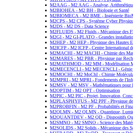
M2AAG - M2 AAG - Analyse, Arithmétique
M2BIOHEA - M2 BH - Biologie et Santé
M2BIOMECA - M2 BME - Ingénierie BioM
M2CPS - M2 CPS - Système Cyber Physiq
M2DS - M2 DS - Data Science
M2FLUIDS - M2 Fluids - Mécanique des Fl
M2GI - M2 GI-PLATO - Grandes installation
M2HEP - M2 HEP - Physique des Hautes E
M2ICFP - M2 ICFP - Centre International 
M2MACHI - M2 MACHI - Chimie des Matéri
M2MARES - M2 PBR - Physique par Rech
M2MATHMOD - M2 MM - Modélisation M
M2MECENCLI - M2 MECENCLI - Génie Méc
M2MOCHI - M2 MoChI - Chimie Moléculaire
M2MPRI - M2 MPRI - Fondements de l'Inf
M2MSV - M2 MSV - Mathématiques pour le
M2OPTIM - M2 OPT - Optimisation
M2PIC - M2 PIC - Projet, Innovation, Conc
M2PLASPHYFUS - M2 PPF - Physique des P
M2PROBFIN - M2 PF - Probabilités et Fin
M2QLMN - M2 QLMN - Quantique, Lumière
M2QUANTDEV - M2 QD - Dispositifs Qua
M2SMNO - M2 SMNO - Science des Matéri
M2SOLIDS - M2 Solids - Mécanique des So