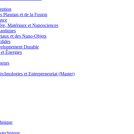
eption
lasmas et de la Fusion
ance
, Matériaux et Nanosciences
ntiques
aux et des Nano-Objets
lides
eloppement Durable
et Énergies
neurs
hnologies et Entrepreneuriat (Master)
chnique
lytechnique