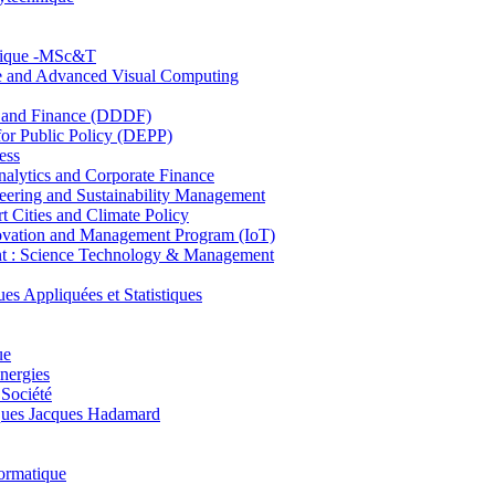
hnique -MSc&T
ce and Advanced Visual Computing
and Finance (DDDF)
r Public Policy (DEPP)
ess
ytics and Corporate Finance
ring and Sustainability Management
Cities and Climate Policy
ovation and Management Program (IoT)
: Science Technology & Management
ppliquées et Statistiques
ue
nergies
 Société
es Jacques Hadamard
ormatique