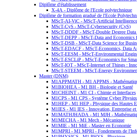
Diplôme d'établissement
X-4A - Diplôme de l'Ecole polytechnique
Diplôme de formation gradué de l'Ecole Polytec
MScT-AI-ViC - MScT-Artificial Intelligen
MScT-CyS - MScT-Cybersecurity (CyS)
MScT-DDDF - MScT-Double Degree Data 
MScT-DEPP - MScT-Data and Economics fo
MScT-DSB - MScT-Data Science for Busin
MScT-EDACF - MScT-Economics, Data Anal
MScT-EESM - MScT-Environmental Enginee
MScT-ESCLiP - MScT-Economics for Smart 
MScT-IOT - MScT-Internet of Things : Inn
MScT-STEEM - MScT-Energy Environment 
Master (DNM)
M1APPMATH - M1 APPMS - Mathématiques A
M1BIOHEA - M1 BH - Biologie et Santé
M1CHEINT - M1 CI - Chimie et Interfaces
M1CPS - M1 CPS - Système Cyber Physiq
M1HEP - M1 HEP - Physique des Hautes E
M1IES - M1 IES - Innovation, Entreprise et
M1MATHJHADA - M1 MJH - Mathématiqu
M1MECHA - M1 Mech - Mécanique
M1MIE - M1 MiE - Master en Economie
M1MPRI - M1 MPRI - Fondements de l'Inf
M1PHYSICS - M1 PHYS - Physique