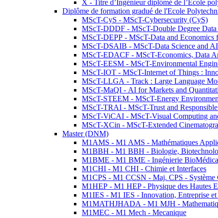
X - Titre d’Ingénieur diplômé de l’École po
Diplôme de formation gradué de l'Ecole Polytec
MScT-CyS - MScT-Cybersecurity (CyS)
MScT-DDDF - MScT-Double Degree Data 
MScT-DEPP - MScT-Data and Economics fo
MScT-DSAIB - MScT-Data Science and AI 
MScT-EDACF - MScT-Economics, Data Anal
MScT-EESM - MScT-Environmental Enginee
MScT-IOT - MScT-Internet of Things : Inn
MScT-LLGA - Track : Large Language Mode
MScT-MaQI - AI for Markets and Quantitat
MScT-STEEM - MScT-Energy Environment 
MScT-TRAI - MScT-Trust and Responsible
MScT-ViCAI - MScT-Visual Computing and
MScT-XCin - MScT-Extended Cinematogr
Master (DNM)
M1AMS - M1 AMS - Mathématiques Appliqué
M1BBH - M1 BBH - Biologie, Biotechnolog
M1BME - M1 BME - Ingénierie BioMédica
M1CHI - M1 CHI - Chimie et Interfaces
M1CPS - M1 CCSN - Maj. CPS - Système 
M1HEP - M1 HEP - Physique des Hautes E
M1IES - M1 IES - Innovation, Entreprise et
M1MATHJHADA - M1 MJH - Mathematiqu
M1MEC - M1 Mech - Mecanique