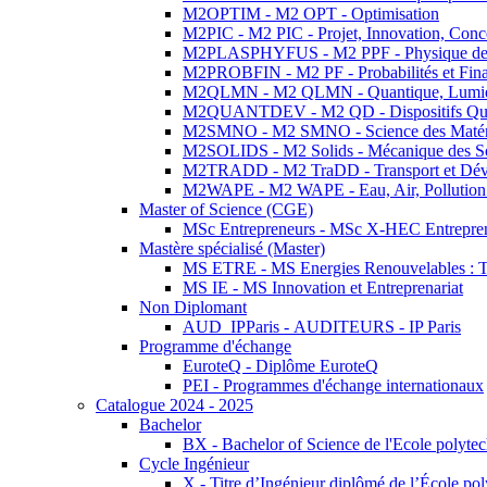
M2OPTIM - M2 OPT - Optimisation
M2PIC - M2 PIC - Projet, Innovation, Conc
M2PLASPHYFUS - M2 PPF - Physique des P
M2PROBFIN - M2 PF - Probabilités et Fin
M2QLMN - M2 QLMN - Quantique, Lumière
M2QUANTDEV - M2 QD - Dispositifs Qua
M2SMNO - M2 SMNO - Science des Matéri
M2SOLIDS - M2 Solids - Mécanique des So
M2TRADD - M2 TraDD - Transport et Dév
M2WAPE - M2 WAPE - Eau, Air, Pollution 
Master of Science (CGE)
MSc Entrepreneurs - MSc X-HEC Entrepre
Mastère spécialisé (Master)
MS ETRE - MS Energies Renouvelables : Tec
MS IE - MS Innovation et Entreprenariat
Non Diplomant
AUD_IPParis - AUDITEURS - IP Paris
Programme d'échange
EuroteQ - Diplôme EuroteQ
PEI - Programmes d'échange internationaux
Catalogue 2024 - 2025
Bachelor
BX - Bachelor of Science de l'Ecole polyte
Cycle Ingénieur
X - Titre d’Ingénieur diplômé de l’École po