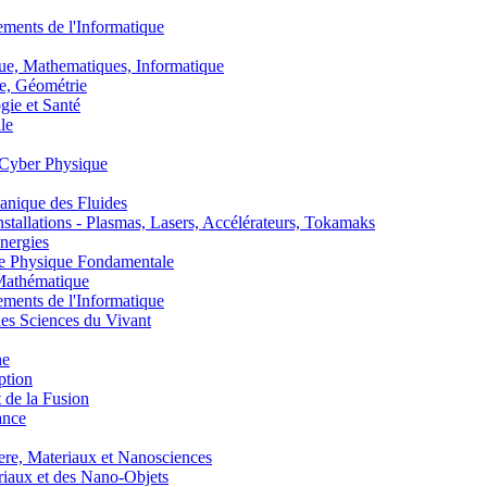
nts de l'Informatique
, Mathematiques, Informatique
, Géométrie
ie et Santé
le
Cyber Physique
nique des Fluides
lations - Plasmas, Lasers, Accélérateurs, Tokamaks
nergies
de Physique Fondamentale
athématique
nts de l'Informatique
s Sciences du Vivant
he
ption
 de la Fusion
ance
, Materiaux et Nanosciences
aux et des Nano-Objets