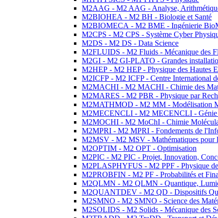
M2AAG - M2 AAG - Analyse, Arithmétique
M2BIOHEA - M2 BH - Biologie et Santé
M2BIOMECA - M2 BME - Ingénierie BioM
M2CPS - M2 CPS - Système Cyber Physiq
M2DS - M2 DS - Data Science
M2FLUIDS - M2 Fluids - Mécanique des Fl
M2GI - M2 GI-PLATO - Grandes installation
M2HEP - M2 HEP - Physique des Hautes E
M2ICFP - M2 ICFP - Centre International 
M2MACHI - M2 MACHI - Chimie des Matéri
M2MARES - M2 PBR - Physique par Rech
M2MATHMOD - M2 MM - Modélisation M
M2MECENCLI - M2 MECENCLI - Génie Méc
M2MOCHI - M2 MoChI - Chimie Moléculaire
M2MPRI - M2 MPRI - Fondements de l'Inf
M2MSV - M2 MSV - Mathématiques pour le
M2OPTIM - M2 OPT - Optimisation
M2PIC - M2 PIC - Projet, Innovation, Conc
M2PLASPHYFUS - M2 PPF - Physique des P
M2PROBFIN - M2 PF - Probabilités et Fin
M2QLMN - M2 QLMN - Quantique, Lumière
M2QUANTDEV - M2 QD - Dispositifs Qua
M2SMNO - M2 SMNO - Science des Matéri
M2SOLIDS - M2 Solids - Mécanique des So