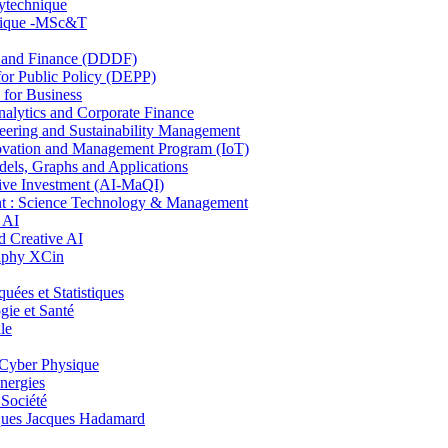
lytechnique
hnique -MSc&T
and Finance (DDDF)
r Public Policy (DEPP)
for Business
ytics and Corporate Finance
ring and Sustainability Management
ovation and Management Program (IoT)
ls, Graphs and Applications
ive Investment (AI-MaQI)
: Science Technology & Management
 AI
 Creative AI
aphy XCin
es et Statistiques
ie et Santé
le
Cyber Physique
nergies
 Société
es Jacques Hadamard