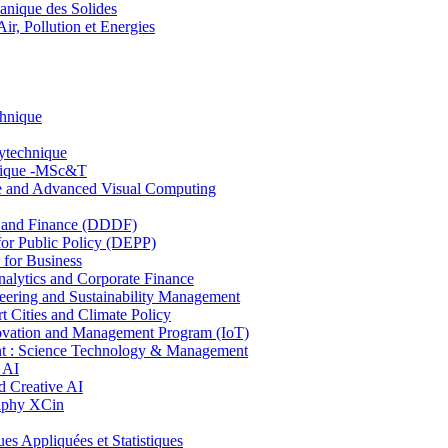
nique des Solides
, Pollution et Energies
chnique
lytechnique
hnique -MSc&T
ce and Advanced Visual Computing
and Finance (DDDF)
r Public Policy (DEPP)
for Business
ytics and Corporate Finance
ring and Sustainability Management
Cities and Climate Policy
ovation and Management Program (IoT)
: Science Technology & Management
 AI
 Creative AI
aphy XCin
ppliquées et Statistiques