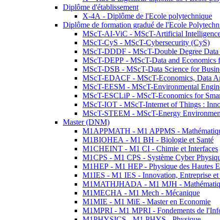
Diplôme d'établissement
X-4A - Diplôme de l'Ecole polytechnique
Diplôme de formation gradué de l'Ecole Polytec
MScT-AI-ViC - MScT-Artificial Intelligen
MScT-CyS - MScT-Cybersecurity (CyS)
MScT-DDDF - MScT-Double Degree Data 
MScT-DEPP - MScT-Data and Economics fo
MScT-DSB - MScT-Data Science for Busin
MScT-EDACF - MScT-Economics, Data Anal
MScT-EESM - MScT-Environmental Enginee
MScT-ESCLiP - MScT-Economics for Smart 
MScT-IOT - MScT-Internet of Things : Inn
MScT-STEEM - MScT-Energy Environment 
Master (DNM)
M1APPMATH - M1 APPMS - Mathématiques A
M1BIOHEA - M1 BH - Biologie et Santé
M1CHEINT - M1 CI - Chimie et Interfaces
M1CPS - M1 CPS - Système Cyber Physiq
M1HEP - M1 HEP - Physique des Hautes E
M1IES - M1 IES - Innovation, Entreprise et
M1MATHJHADA - M1 MJH - Mathématiqu
M1MECHA - M1 Mech - Mécanique
M1MIE - M1 MiE - Master en Economie
M1MPRI - M1 MPRI - Fondements de l'Inf
M1PHYSICS - M1 PHYS - Physique