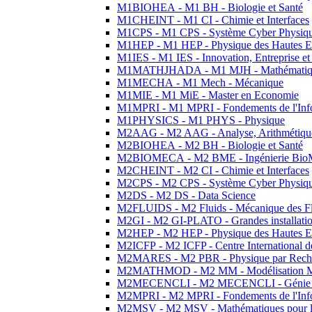
M1BIOHEA - M1 BH - Biologie et Santé
M1CHEINT - M1 CI - Chimie et Interfaces
M1CPS - M1 CPS - Système Cyber Physiq
M1HEP - M1 HEP - Physique des Hautes E
M1IES - M1 IES - Innovation, Entreprise et
M1MATHJHADA - M1 MJH - Mathématiqu
M1MECHA - M1 Mech - Mécanique
M1MIE - M1 MiE - Master en Economie
M1MPRI - M1 MPRI - Fondements de l'Inf
M1PHYSICS - M1 PHYS - Physique
M2AAG - M2 AAG - Analyse, Arithmétique
M2BIOHEA - M2 BH - Biologie et Santé
M2BIOMECA - M2 BME - Ingénierie BioM
M2CHEINT - M2 CI - Chimie et Interfaces
M2CPS - M2 CPS - Système Cyber Physiq
M2DS - M2 DS - Data Science
M2FLUIDS - M2 Fluids - Mécanique des Fl
M2GI - M2 GI-PLATO - Grandes installation
M2HEP - M2 HEP - Physique des Hautes E
M2ICFP - M2 ICFP - Centre International 
M2MARES - M2 PBR - Physique par Rech
M2MATHMOD - M2 MM - Modélisation M
M2MECENCLI - M2 MECENCLI - Génie Méc
M2MPRI - M2 MPRI - Fondements de l'Inf
M2MSV - M2 MSV - Mathématiques pour le