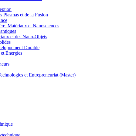
eption
lasmas et de la Fusion
ance
, Matériaux et Nanosciences
ntiques
aux et des Nano-Objets
lides
eloppement Durable
et Énergies
neurs
hnologies et Entrepreneuriat (Master)
chnique
lytechnique