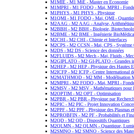
M1MIE - M1 MiE - Master en Economie
M1MPRI - M1 FODQ - Maj. MPRI - Fondeme
M1PHYS - M1 PHYS - Physique
M1QMI - M1 FODQ - Maj. QMI - Quantique
M2AAG - M2 AAG - Analyse, Arithmétique
M2BBH - M2 BBH - Biologie, Biotechnolog
M2BME - M2 BME - Ingénierie BioMédica
M2CHI - M2 CHI - Chimie et Interfaces
M2CPS - M2 CCSN - Maj. CPS - Système 
M2DS - M2 DS - Science des données
M2FLUIDS - M2 Mech - Maj. Fluids - Meca
M2GIPLATO - M2 GI-PLATO - Grandes instal
M2HEP - M2 HEP - Physique des Hautes E
M2ICFP - M2 ICFP - Centre International 
M2MATHMOD - M2 MM - Modélisation M
M2MPRI - M2 FODQ - Maj. MPRI - Fondeme
M2MSV - M2 MSV - Mathématiques pour le
M2OPTIM - M2 OPT - Optimisation
M2PBR - M2 PBR - Physique par Recherc
M2PIC - M2 PIC - Projet Innovation Conce
M2PPF - M2 PPF - Physique des Plasmas et
M2PROBFIN - M2 PF - Probabilités et Fin
M2QD - M2 QD - Dispositifs Quantiques
M2QLMN - M2 QLMN - Quantique, Lumiere
M2SMNO - M2 SMNO - Science des Materi