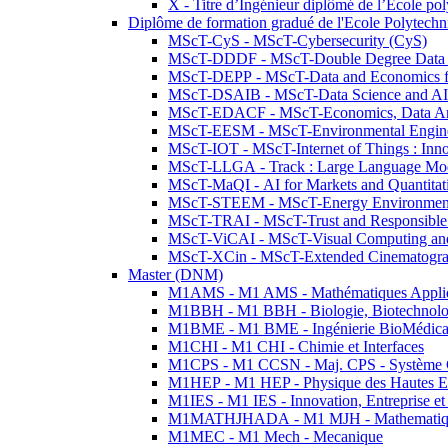
X - Titre d’Ingénieur diplômé de l’École po
Diplôme de formation gradué de l'Ecole Polytec
MScT-CyS - MScT-Cybersecurity (CyS)
MScT-DDDF - MScT-Double Degree Data 
MScT-DEPP - MScT-Data and Economics fo
MScT-DSAIB - MScT-Data Science and AI 
MScT-EDACF - MScT-Economics, Data Anal
MScT-EESM - MScT-Environmental Enginee
MScT-IOT - MScT-Internet of Things : Inn
MScT-LLGA - Track : Large Language Mode
MScT-MaQI - AI for Markets and Quantitat
MScT-STEEM - MScT-Energy Environment 
MScT-TRAI - MScT-Trust and Responsible
MScT-ViCAI - MScT-Visual Computing and
MScT-XCin - MScT-Extended Cinematogr
Master (DNM)
M1AMS - M1 AMS - Mathématiques Appliqué
M1BBH - M1 BBH - Biologie, Biotechnolog
M1BME - M1 BME - Ingénierie BioMédica
M1CHI - M1 CHI - Chimie et Interfaces
M1CPS - M1 CCSN - Maj. CPS - Système 
M1HEP - M1 HEP - Physique des Hautes E
M1IES - M1 IES - Innovation, Entreprise et
M1MATHJHADA - M1 MJH - Mathematiqu
M1MEC - M1 Mech - Mecanique