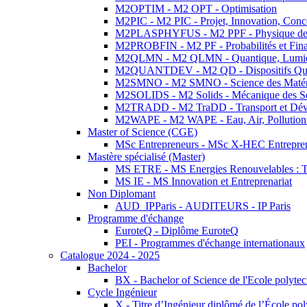
M2OPTIM - M2 OPT - Optimisation
M2PIC - M2 PIC - Projet, Innovation, Conc
M2PLASPHYFUS - M2 PPF - Physique des P
M2PROBFIN - M2 PF - Probabilités et Fin
M2QLMN - M2 QLMN - Quantique, Lumière
M2QUANTDEV - M2 QD - Dispositifs Qua
M2SMNO - M2 SMNO - Science des Matéri
M2SOLIDS - M2 Solids - Mécanique des So
M2TRADD - M2 TraDD - Transport et Dév
M2WAPE - M2 WAPE - Eau, Air, Pollution 
Master of Science (CGE)
MSc Entrepreneurs - MSc X-HEC Entrepre
Mastère spécialisé (Master)
MS ETRE - MS Energies Renouvelables : Tec
MS IE - MS Innovation et Entreprenariat
Non Diplomant
AUD_IPParis - AUDITEURS - IP Paris
Programme d'échange
EuroteQ - Diplôme EuroteQ
PEI - Programmes d'échange internationaux
Catalogue 2024 - 2025
Bachelor
BX - Bachelor of Science de l'Ecole polyte
Cycle Ingénieur
X - Titre d’Ingénieur diplômé de l’École po