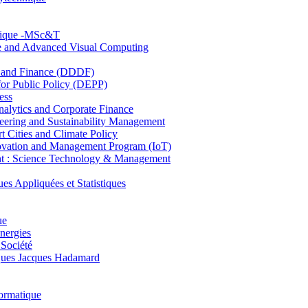
hnique -MSc&T
ce and Advanced Visual Computing
and Finance (DDDF)
r Public Policy (DEPP)
ess
ytics and Corporate Finance
ring and Sustainability Management
Cities and Climate Policy
ovation and Management Program (IoT)
: Science Technology & Management
ppliquées et Statistiques
ue
nergies
 Société
es Jacques Hadamard
ormatique