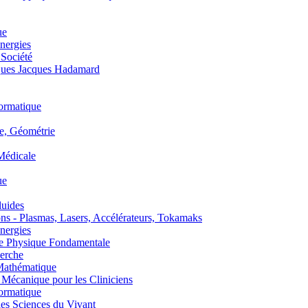
ue
nergies
 Société
es Jacques Hadamard
ormatique
, Géométrie
édicale
ue
uides
s - Plasmas, Lasers, Accélérateurs, Tokamaks
nergies
de Physique Fondamentale
erche
athématique
anique pour les Cliniciens
ormatique
s Sciences du Vivant