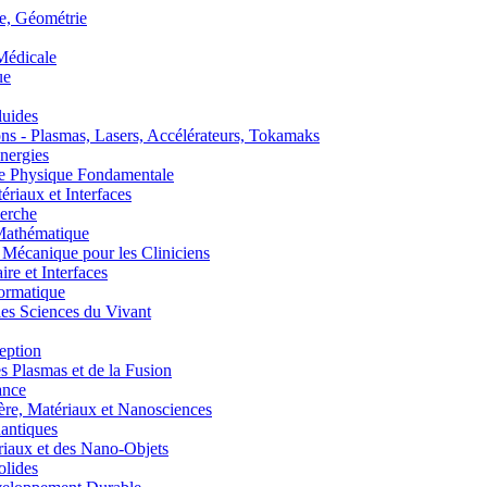
, Géométrie
édicale
ue
uides
s - Plasmas, Lasers, Accélérateurs, Tokamaks
nergies
de Physique Fondamentale
aux et Interfaces
erche
athématique
anique pour les Cliniciens
 et Interfaces
ormatique
s Sciences du Vivant
eption
lasmas et de la Fusion
ance
, Matériaux et Nanosciences
ntiques
aux et des Nano-Objets
lides