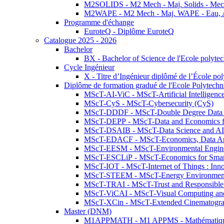
M2SOLIDS - M2 Mech - Maj. Solids - Meca
M2WAPE - M2 Mech - Maj. WAPE - Eau, Air
Programme d'échange
EuroteQ - Diplôme EuroteQ
Catalogue 2025 - 2026
Bachelor
BX - Bachelor of Science de l'Ecole polyte
Cycle Ingénieur
X - Titre d’Ingénieur diplômé de l’École po
Diplôme de formation gradué de l'Ecole Polytec
MScT-AI-ViC - MScT-Artificial Intelligen
MScT-CyS - MScT-Cybersecurity (CyS)
MScT-DDDF - MScT-Double Degree Data 
MScT-DEPP - MScT-Data and Economics fo
MScT-DSAIB - MScT-Data Science and AI 
MScT-EDACF - MScT-Economics, Data Anal
MScT-EESM - MScT-Environmental Enginee
MScT-ESCLiP - MScT-Economics for Smart 
MScT-IOT - MScT-Internet of Things : Inn
MScT-STEEM - MScT-Energy Environment 
MScT-TRAI - MScT-Trust and Responsible
MScT-ViCAI - MScT-Visual Computing and
MScT-XCin - MScT-Extended Cinematogr
Master (DNM)
M1APPMATH - M1 APPMS - Mathématiques A