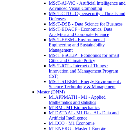
MScT-AI-ViC - Artificial Intelligence and
Advanced Visual Computing
MScT-CTD - Cybersecurity : Threats and
Defenses
MScT-DSB - Data Science for Business
MScT-EDACF - Economics, Data
Analytics and Corporate Finance
MScT-EESM - Environmental
Engineering and Sustainability
Management
MScT-ESCLiP - Economics for Smart
Cities and Climate Policy
MScT-IOT - Internet of Things :
Innovation and Management Program
(IoT)
MScT-STEEM - Energy Environment :
Science Technology & Management
Master (DNM)
M1APPMATH - M1 - Applied
Mathematics and statistics
M1BM - M1 Biomechanics
M1DATAAI - M1 Data AI - Data and
Artificial Intelligence
M1ECO - M1 Economie
M1ENERG - Master 1 Énergie