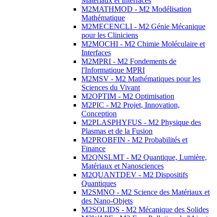
Matériaux et Interfaces
M2MATHMOD - M2 Modélisation
Mathématique
M2MECENCLI - M2 Génie Mécanique
pour les Cliniciens
M2MOCHI - M2 Chimie Moléculaire et
Interfaces
M2MPRI - M2 Fondements de
l'Informatique MPRI
M2MSV - M2 Mathématiques pour les
Sciences du Vivant
M2OPTIM - M2 Optimisation
M2PIC - M2 Projet, Innovation,
Conception
M2PLASPHYFUS - M2 Physique des
Plasmas et de la Fusion
M2PROBFIN - M2 Probabilités et
Finance
M2QNSLMT - M2 Quantique, Lumière,
Matériaux et Nanosciences
M2QUANTDEV - M2 Dispositifs
Quantiques
M2SMNO - M2 Science des Matériaux et
des Nano-Objets
M2SOLIDS - M2 Mécanique des Solides