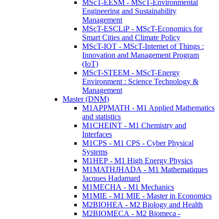
MScT-EESM - MScT-Environmental
Engineering and Sustainability
Management
MScT-ESCLiP - MScT-Economics for
Smart Cities and Climate Policy
MScT-IOT - MScT-Internet of Things :
Innovation and Management Program
(IoT)
MScT-STEEM - MScT-Energy
Environment : Science Technology &
Management
Master (DNM)
M1APPMATH - M1 Applied Mathematics
and statistics
M1CHEINT - M1 Chemistry and
Interfaces
M1CPS - M1 CPS - Cyber Physical
Systems
M1HEP - M1 High Energy Physics
M1MATHJHADA - M1 Mathematiques
Jacques Hadamard
M1MECHA - M1 Mechanics
M1MIE - M1 MIE - Master in Economics
M2BIOHEA - M2 Biology and Health
M2BIOMECA - M2 Biomeca -