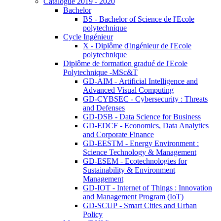
Catalogue 2019 - 2020
Bachelor
BS - Bachelor of Science de l'Ecole
polytechnique
Cycle Ingénieur
X - Diplôme d'ingénieur de l'Ecole
polytechnique
Diplôme de formation gradué de l'Ecole
Polytechnique -MSc&T
GD-AIM - Artificial Intelligence and
Advanced Visual Computing
GD-CYBSEC - Cybersecurity : Threats
and Defenses
GD-DSB - Data Science for Business
GD-EDCF - Economics, Data Analytics
and Corporate Finance
GD-EESTM - Energy Environment :
Science Technology & Management
GD-ESEM - Ecotechnologies for
Sustainability & Environment
Management
GD-IOT - Internet of Things : Innovation
and Management Program (IoT)
GD-SCUP - Smart Cities and Urban
Policy