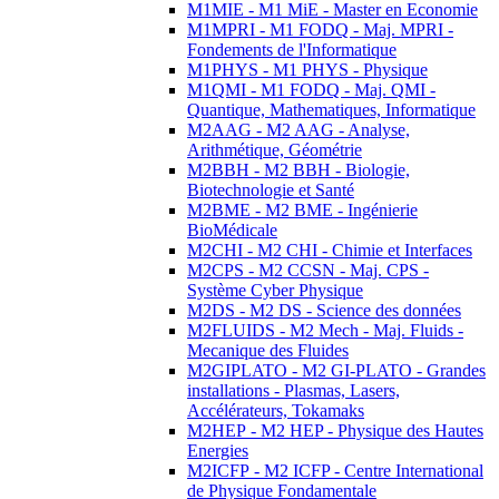
M1MIE - M1 MiE - Master en Economie
M1MPRI - M1 FODQ - Maj. MPRI -
Fondements de l'Informatique
M1PHYS - M1 PHYS - Physique
M1QMI - M1 FODQ - Maj. QMI -
Quantique, Mathematiques, Informatique
M2AAG - M2 AAG - Analyse,
Arithmétique, Géométrie
M2BBH - M2 BBH - Biologie,
Biotechnologie et Santé
M2BME - M2 BME - Ingénierie
BioMédicale
M2CHI - M2 CHI - Chimie et Interfaces
M2CPS - M2 CCSN - Maj. CPS -
Système Cyber Physique
M2DS - M2 DS - Science des données
M2FLUIDS - M2 Mech - Maj. Fluids -
Mecanique des Fluides
M2GIPLATO - M2 GI-PLATO - Grandes
installations - Plasmas, Lasers,
Accélérateurs, Tokamaks
M2HEP - M2 HEP - Physique des Hautes
Energies
M2ICFP - M2 ICFP - Centre International
de Physique Fondamentale