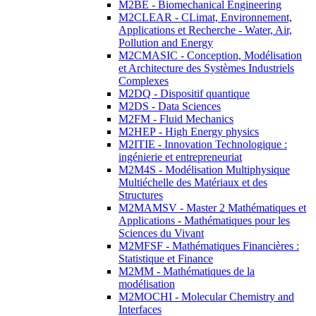
M2BE - Biomechanical Engineering
M2CLEAR - CLimat, Environnement,
Applications et Recherche - Water, Air,
Pollution and Energy
M2CMASIC - Conception, Modélisation
et Architecture des Systèmes Industriels
Complexes
M2DQ - Dispositif quantique
M2DS - Data Sciences
M2FM - Fluid Mechanics
M2HEP - High Energy physics
M2ITIE - Innovation Technologique :
ingénierie et entrepreneuriat
M2M4S - Modélisation Multiphysique
Multiéchelle des Matériaux et des
Structures
M2MAMSV - Master 2 Mathématiques et
Applications - Mathématiques pour les
Sciences du Vivant
M2MFSF - Mathématiques Financières :
Statistique et Finance
M2MM - Mathématiques de la
modélisation
M2MOCHI - Molecular Chemistry and
Interfaces