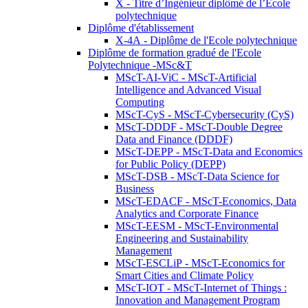
X - Titre d’Ingénieur diplômé de l’École
polytechnique
Diplôme d'établissement
X-4A - Diplôme de l'Ecole polytechnique
Diplôme de formation gradué de l'Ecole
Polytechnique -MSc&T
MScT-AI-ViC - MScT-Artificial
Intelligence and Advanced Visual
Computing
MScT-CyS - MScT-Cybersecurity (CyS)
MScT-DDDF - MScT-Double Degree
Data and Finance (DDDF)
MScT-DEPP - MScT-Data and Economics
for Public Policy (DEPP)
MScT-DSB - MScT-Data Science for
Business
MScT-EDACF - MScT-Economics, Data
Analytics and Corporate Finance
MScT-EESM - MScT-Environmental
Engineering and Sustainability
Management
MScT-ESCLiP - MScT-Economics for
Smart Cities and Climate Policy
MScT-IOT - MScT-Internet of Things :
Innovation and Management Program