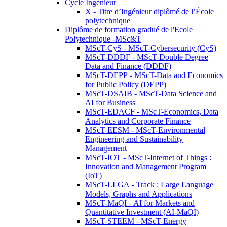
Cycle Ingénieur
X - Titre d’Ingénieur diplômé de l’École
polytechnique
Diplôme de formation gradué de l'Ecole
Polytechnique -MSc&T
MScT-CyS - MScT-Cybersecurity (CyS)
MScT-DDDF - MScT-Double Degree
Data and Finance (DDDF)
MScT-DEPP - MScT-Data and Economics
for Public Policy (DEPP)
MScT-DSAIB - MScT-Data Science and
AI for Business
MScT-EDACF - MScT-Economics, Data
Analytics and Corporate Finance
MScT-EESM - MScT-Environmental
Engineering and Sustainability
Management
MScT-IOT - MScT-Internet of Things :
Innovation and Management Program
(IoT)
MScT-LLGA - Track : Large Language
Models, Graphs and Applications
MScT-MaQI - AI for Markets and
Quantitative Investment (AI-MaQI)
MScT-STEEM - MScT-Energy