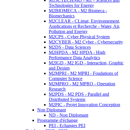
M1SCTECHNRJ - M1 - Sciences and
Technologies for Energy
M2BIOMECA - M2 Biomeca -
Biomechanics
M2CLEAR - CLimat, Environnement,
Applications et Recherche - Water, Air,
Pollution and Energy
M2CPS - Cyber Physical System
M2CYBER - M2 Cyber - Cybersecurity
M2DS - Data Sciences
M2HPDA - M2 HPDA - High
Performance Data Analytics
M2IGD - M2 IGD - Interaction, Graphic
and Design
M2MPRI - M2 MPRI - Foudations of
Computer Science
M2MPRO - M2 MPRO - Operation
Research
M2PDS - M2 PDS - Parallel and
Distributed Systems
M2PIC - Projet Innovation Conception
Non Diplomant
ND - Non Diplomant
Programme d'échange
PEI - Echanges PEI