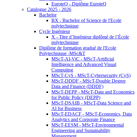
EuroteQ - Diplôme EuroteQ
Catalogue 2025 - 2026
Bachelor
BX - Bachelor of Science de l'Ecole
polytechnique
Cycle Ingénieur
X - Titre d’Ingénieur diplômé de l’École
polytechnique
Diplôme de formation gradué de l'Ecole
Polytechnique -MSc&T
MScT-AI-ViC - MScT-Artificial
Intelligence and Advanced Visual
Computing
MScT-CyS - MScT-Cybersecurity (CyS)
MScT-DDDF - MScT-Double Degree
Data and Finance (DDDF)
MScT-DEPP - MScT-Data and Economics
for Public Policy (DEPP)
MScT-DSAIB - MScT-Data Science and
AI for Business
MScT-EDACF - MScT-Economics, Data
Analytics and Corporate Finance
MScT-EESM - MScT-Environmental
Engineering and Sustainability
Management