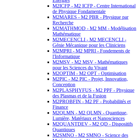
Energies
M2ICFP - M2 ICFP - Centre International
de Physique Fondamentale
M2MARES - M2 PBR - Physique par
Recherche
M2MATHMOD - M2 MM - Modélisation
Mathématique
M2MECENCLI - M2 MECENCLI -
Génie Mécanique pour les Cliniciens
M2MPRI - M2 MPRI - Fondements de
l'Informatique
M2MSV - M2 MSV - Mathématiques
pour les Sciences du Vivant
M2OPTIM - M2 OPT - Optimisation
M2PIC - M2 PIC - Projet, Innovation,
Conception
M2PLASPHYFUS - M2 PPF - Physique
des Plasmas et de la Fusion
M2PROBFIN - M2 PF - Probabilités et
Finance
M2QLMN - M2 QLMN - Quantique,
Lumière, Matériaux et Nanosciences
M2QUANTDEV - M2 QD - Dispositifs
Quantiques
M2SMNO - M2 SMNO - Science des