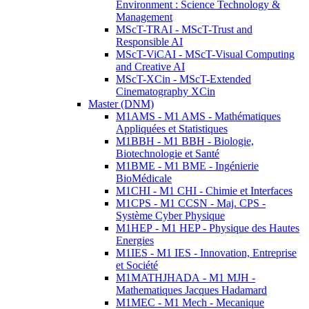
Environment : Science Technology &
Management
MScT-TRAI - MScT-Trust and
Responsible AI
MScT-ViCAI - MScT-Visual Computing
and Creative AI
MScT-XCin - MScT-Extended
Cinematography XCin
Master (DNM)
M1AMS - M1 AMS - Mathématiques
Appliquées et Statistiques
M1BBH - M1 BBH - Biologie,
Biotechnologie et Santé
M1BME - M1 BME - Ingénierie
BioMédicale
M1CHI - M1 CHI - Chimie et Interfaces
M1CPS - M1 CCSN - Maj. CPS -
Système Cyber Physique
M1HEP - M1 HEP - Physique des Hautes
Energies
M1IES - M1 IES - Innovation, Entreprise
et Société
M1MATHJHADA - M1 MJH -
Mathematiques Jacques Hadamard
M1MEC - M1 Mech - Mecanique