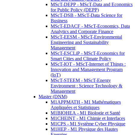
MScT-DEPP - MScT-Data and Economics
for Public Policy (DEPP)
MScT-DSB - MScT-Data Science for
Business
MScT-EDACF - MScT-Economics, Data
Analytics and Corporate Finance
MScT-EESM - MScT-Environmental
Engineering and Sustainability
Management
MScT-ESCLiP - MScT-Economics for
Smart Cities and Climate Policy
MScT-IOT - MScT-Internet of Things :
Innovation and Management Program
(IoT)
MScT-STEEM - MScT-Energy
Environment : Science Technology &
Management
Master (DNM)
M1APPMATH - M1 Mathématiques
Appliquées et Statistiques
M1BIOHEA - M1 Biologie et Santé
M1CHEINT - M1 Chimie et Interfaces
M1CPS - M1 Système Cyber Physique
M1HEP - M1 Physique des Hautes
Energies