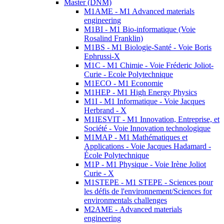
Master (DNM)
M1AME - M1 Advanced materials
engineering
M1BI - M1 Bio-informatique (Voie
Rosalind Franklin)
M1BS - M1 Biologie-Santé - Voie Boris
Ephrussi-X
M1C - M1 Chimie - Voie Fréderic Joliot-
Curie - Ecole Polytechnique
M1ECO - M1 Economie
M1HEP - M1 High Energy Physics
M1I - M1 Informatique - Voie Jacques
Herbrand - X
M1IESVIT - M1 Innovation, Entreprise, et
Société - Voie Innovation technologique
M1MAP - M1 Mathématiques et
Applications - Voie Jacques Hadamard -
École Polytechnique
M1P - M1 Physique - Voie Irène Joliot
Curie - X
M1STEPE - M1 STEPE - Sciences pour
les défis de l'environnement/Sciences for
environmentals challenges
M2AME - Advanced materials
engineering