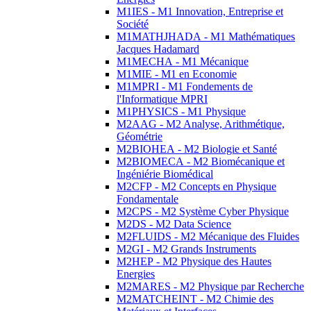
M1IES - M1 Innovation, Entreprise et
Société
M1MATHJHADA - M1 Mathématiques
Jacques Hadamard
M1MECHA - M1 Mécanique
M1MIE - M1 en Economie
M1MPRI - M1 Fondements de
l'Informatique MPRI
M1PHYSICS - M1 Physique
M2AAG - M2 Analyse, Arithmétique,
Géométrie
M2BIOHEA - M2 Biologie et Santé
M2BIOMECA - M2 Biomécanique et
Ingéniérie Biomédical
M2CFP - M2 Concepts en Physique
Fondamentale
M2CPS - M2 Système Cyber Physique
M2DS - M2 Data Science
M2FLUIDS - M2 Mécanique des Fluides
M2GI - M2 Grands Instruments
M2HEP - M2 Physique des Hautes
Energies
M2MARES - M2 Physique par Recherche
M2MATCHEINT - M2 Chimie des