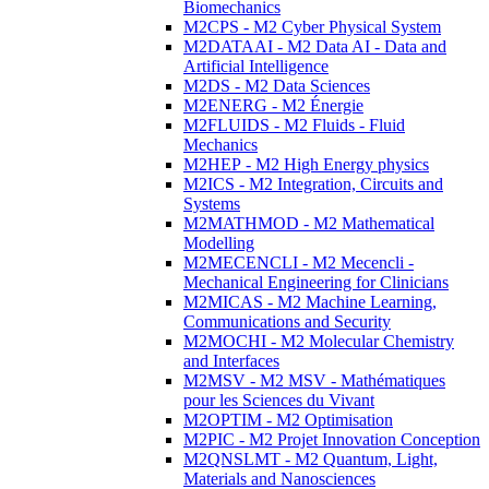
Biomechanics
M2CPS - M2 Cyber Physical System
M2DATAAI - M2 Data AI - Data and
Artificial Intelligence
M2DS - M2 Data Sciences
M2ENERG - M2 Énergie
M2FLUIDS - M2 Fluids - Fluid
Mechanics
M2HEP - M2 High Energy physics
M2ICS - M2 Integration, Circuits and
Systems
M2MATHMOD - M2 Mathematical
Modelling
M2MECENCLI - M2 Mecencli -
Mechanical Engineering for Clinicians
M2MICAS - M2 Machine Learning,
Communications and Security
M2MOCHI - M2 Molecular Chemistry
and Interfaces
M2MSV - M2 MSV - Mathématiques
pour les Sciences du Vivant
M2OPTIM - M2 Optimisation
M2PIC - M2 Projet Innovation Conception
M2QNSLMT - M2 Quantum, Light,
Materials and Nanosciences