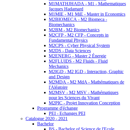
M1MATHJHADA - M1 - Mathematiques
Jacques Hadamard
M1MIE - M1 MiE - Master in Economics
M2BIOMECA - M2 Biomeca -
Biomechanics
M2BM - M2 Biomechanics
M2CFP - M2 CFP - Concepts in
Fundamental Physics
M2CPS - Cyber Physical System
M2DS - Data Sciences
M2ENERG - Master 2 Énergie
M2FLUIDS - M2 Fluids - Fluid
Mechanics
M2IGD - M2 IGD - Interaction, Graphic
and Design
M2MDA - M2 MdA - Mathématiques de
l'Aléatoire
M2MSV - M2 MSV - Mathématiques
pour les Sciences du Vivant
M2PIC - Projet Innovation Conception
Programme d'échange
PEI - Echanges PEI
Catalogue 2020 - 2021
Bachelor
BS - Bachelor of Science de l'Ecole