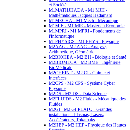
et Société
M1MATHJHADA - M1 MJH -
Mathématiques Jacques Hadamard
M1MECHA - M1 Mech - Mécanique
M1MIE - M1 MiE - Master en Economie
M1MPRI - M1 MPRI - Fondements de
l'Informatique
M1PHYSICS - M1 PHYS - Physique
M2AAG - M2 AAG - Analyse,
Arithmétique, Géométrie
M2BIOHEA - M2 BH - Biologie et Santé
M2BIOMECA - M2 BME - Ingénierie
BioMédicale
M2CHEINT - M2 CI - Chimie et
Interfaces
M2CPS - M2 CPS - Système Cyber
Physique
M2DS - M2 DS - Data Science
M2FLUIDS - M2 Fluids - Mécanique des
Fluides
M2GI - M2 GI-PLATO - Grandes
installations - Plasmas, Lasers,
Accélérateurs, Tokamaks
M2HEP - M2 HEP - Physique des Hautes