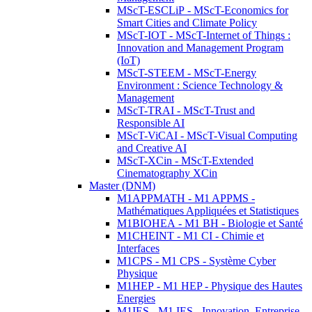
MScT-ESCLiP - MScT-Economics for
Smart Cities and Climate Policy
MScT-IOT - MScT-Internet of Things :
Innovation and Management Program
(IoT)
MScT-STEEM - MScT-Energy
Environment : Science Technology &
Management
MScT-TRAI - MScT-Trust and
Responsible AI
MScT-ViCAI - MScT-Visual Computing
and Creative AI
MScT-XCin - MScT-Extended
Cinematography XCin
Master (DNM)
M1APPMATH - M1 APPMS -
Mathématiques Appliquées et Statistiques
M1BIOHEA - M1 BH - Biologie et Santé
M1CHEINT - M1 CI - Chimie et
Interfaces
M1CPS - M1 CPS - Système Cyber
Physique
M1HEP - M1 HEP - Physique des Hautes
Energies
M1IES - M1 IES - Innovation, Entreprise