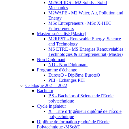
M2SOLIDS - M2 Solids - Solid
Mechanics
M2WAPE - M2 Water, Air, Pollution and
Energy
MSc Entrepreneurs - MSc X-HEC
Entrepreneurs
Mastère spécialisé (Master)
M2REST - Renewable Energy, Science
and Technology
MS ETRE - MS Energies Renouvelables :
Technologies & Entrepreneuriat (Master)
Non Diplomant
ND - Non Diplomant
Programme d'échange
EuroteQ - Diplôme EuroteQ
PEI - Echanges PEI
Catalogue 2021 - 2022
Bachelor
BS - Bachelor of Science de l'Ecole
polytechnique
Cycle Ingénieur
X - Titre d’Ingénieur diplômé de l’École
polytechnique
Diplôme de formation gradué de l'Ecole
Polytechnique -MSc&T