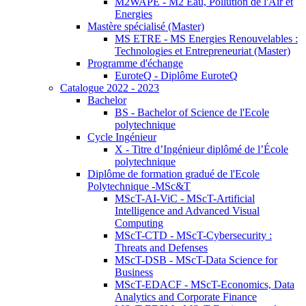
M2WAPE - M2 Eau, Pollution de l'Air et
Energies
Mastère spécialisé (Master)
MS ETRE - MS Energies Renouvelables :
Technologies et Entrepreneuriat (Master)
Programme d'échange
EuroteQ - Diplôme EuroteQ
Catalogue 2022 - 2023
Bachelor
BS - Bachelor of Science de l'Ecole
polytechnique
Cycle Ingénieur
X - Titre d’Ingénieur diplômé de l’École
polytechnique
Diplôme de formation gradué de l'Ecole
Polytechnique -MSc&T
MScT-AI-ViC - MScT-Artificial
Intelligence and Advanced Visual
Computing
MScT-CTD - MScT-Cybersecurity :
Threats and Defenses
MScT-DSB - MScT-Data Science for
Business
MScT-EDACF - MScT-Economics, Data
Analytics and Corporate Finance