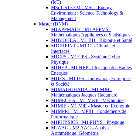
(IoT)
MScT-STEEM - MScT-Energy
Environment : Science Technology &
Management
Master (DNM)
M1APPMATH - M1 APPMS -
Mathématiques Appliquées et Statistiques
M1BIOHEA - M1 BH - Biologie et Santé
M1CHEINT - M1 CI - Chimie et
Interfaces
M1CPS - M1 CPS - Système Cyber
Physique
M1HEP - M1 HEP - Physique des Hautes
Energies
M1IES - M1 IES - Innovation, Entreprise
et Société
M1MATHJHADA - M1 MJH -
Mathématiques Jacques Hadamard
M1MECHA - M1 Mech - Mécanique
M1MIE - M1 MiE - Master en Economie
M1MPRI - M1 MPRI - Fondements de
l'Informatique
M1PHYSICS - M1 PHYS - Physique
M2AAG - M2 AAG - Analyse,
Arithmétique, Géométrie