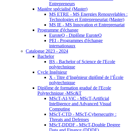
Entrepreneurs
Mastère spécialisé (Master)
MS ETRE - MS Energies Renouvelables :
Technologies et Entrepreneuriat (Master)
MS IE - MS Innovation et Entreprenariat
Programme d'échange
EuroteQ - Diplôme EuroteQ
PEI - Programmes d'échange
internationaux
Catalogue 2023 - 2024
Bachelor
BS - Bachelor of Science de l'Ecole
polytechnique
Cycle Ingénieur
X - Titre d’Ingénieur diplômé de l’École
polytechnique
Diplôme de formation gradué de l'Ecole
Polytechnique -MSc&T
MScT-AI-ViC - MScT-Artificial
Intelligence and Advanced Visual
Computing
MScT-CTD - MScT-Cybersecurity :
Threats and Defenses
MScT-DDDF - MScT-Double Degree
Data and Finance (DDDF)