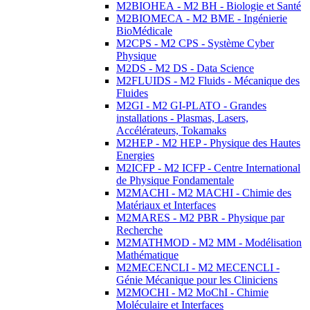
M2BIOHEA - M2 BH - Biologie et Santé
M2BIOMECA - M2 BME - Ingénierie
BioMédicale
M2CPS - M2 CPS - Système Cyber
Physique
M2DS - M2 DS - Data Science
M2FLUIDS - M2 Fluids - Mécanique des
Fluides
M2GI - M2 GI-PLATO - Grandes
installations - Plasmas, Lasers,
Accélérateurs, Tokamaks
M2HEP - M2 HEP - Physique des Hautes
Energies
M2ICFP - M2 ICFP - Centre International
de Physique Fondamentale
M2MACHI - M2 MACHI - Chimie des
Matériaux et Interfaces
M2MARES - M2 PBR - Physique par
Recherche
M2MATHMOD - M2 MM - Modélisation
Mathématique
M2MECENCLI - M2 MECENCLI -
Génie Mécanique pour les Cliniciens
M2MOCHI - M2 MoChI - Chimie
Moléculaire et Interfaces