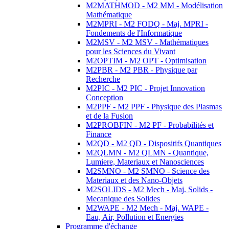
M2MATHMOD - M2 MM - Modélisation
Mathématique
M2MPRI - M2 FODQ - Maj. MPRI -
Fondements de l'Informatique
M2MSV - M2 MSV - Mathématiques
pour les Sciences du Vivant
M2OPTIM - M2 OPT - Optimisation
M2PBR - M2 PBR - Physique par
Recherche
M2PIC - M2 PIC - Projet Innovation
Conception
M2PPF - M2 PPF - Physique des Plasmas
et de la Fusion
M2PROBFIN - M2 PF - Probabilités et
Finance
M2QD - M2 QD - Dispositifs Quantiques
M2QLMN - M2 QLMN - Quantique,
Lumiere, Materiaux et Nanosciences
M2SMNO - M2 SMNO - Science des
Materiaux et des Nano-Objets
M2SOLIDS - M2 Mech - Maj. Solids -
Mecanique des Solides
M2WAPE - M2 Mech - Maj. WAPE -
Eau, Air, Pollution et Energies
Programme d'échange