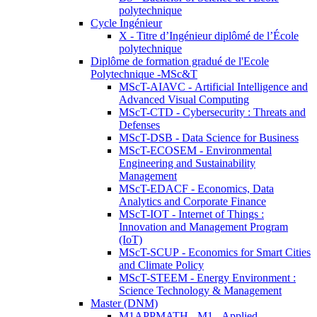
polytechnique
Cycle Ingénieur
X - Titre d’Ingénieur diplômé de l’École
polytechnique
Diplôme de formation gradué de l'Ecole
Polytechnique -MSc&T
MScT-AIAVC - Artificial Intelligence and
Advanced Visual Computing
MScT-CTD - Cybersecurity : Threats and
Defenses
MScT-DSB - Data Science for Business
MScT-ECOSEM - Environmental
Engineering and Sustainability
Management
MScT-EDACF - Economics, Data
Analytics and Corporate Finance
MScT-IOT - Internet of Things :
Innovation and Management Program
(IoT)
MScT-SCUP - Economics for Smart Cities
and Climate Policy
MScT-STEEM - Energy Environment :
Science Technology & Management
Master (DNM)
M1APPMATH - M1 - Applied