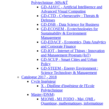
Polytechnique -MSc&T
GD-AIAVC - Artificial Intelligence and
Advanced Visual Computing
GD-CTD - Cybersecurity : Threats &
Defenses
GD-DSB - Data Science for Business
GD-ECOSEM - Ecotechnologies for
Sustainability & Environment
Management
GD-EDACF - Economics, Data Analytics
and Corporate Finance
GD-IOT - Internet of Things : Innovation
and Management Program (IoT)
GD-SCUP - Smart Cities and Urban
Policy
GD-STEEM - Energy Environment :
Science Technology & Management
Catalogue 2017 - 2018
Cycle Ingénieur
X - Diplôme d'ingénieur de l'Ecole
Polytechnique
Master (DNM)
M1QMI - M1 FODQ - Maj. QMI -
Quantique, mathematiques, informatique