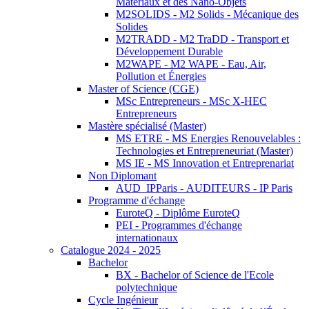
Matériaux et des Nano-Objets
M2SOLIDS - M2 Solids - Mécanique des
Solides
M2TRADD - M2 TraDD - Transport et
Développement Durable
M2WAPE - M2 WAPE - Eau, Air,
Pollution et Énergies
Master of Science (CGE)
MSc Entrepreneurs - MSc X-HEC
Entrepreneurs
Mastère spécialisé (Master)
MS ETRE - MS Energies Renouvelables :
Technologies et Entrepreneuriat (Master)
MS IE - MS Innovation et Entreprenariat
Non Diplomant
AUD_IPParis - AUDITEURS - IP Paris
Programme d'échange
EuroteQ - Diplôme EuroteQ
PEI - Programmes d'échange
internationaux
Catalogue 2024 - 2025
Bachelor
BX - Bachelor of Science de l'Ecole
polytechnique
Cycle Ingénieur