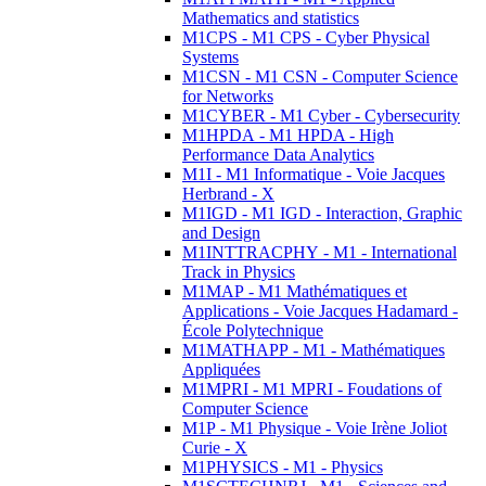
Mathematics and statistics
M1CPS - M1 CPS - Cyber Physical
Systems
M1CSN - M1 CSN - Computer Science
for Networks
M1CYBER - M1 Cyber - Cybersecurity
M1HPDA - M1 HPDA - High
Performance Data Analytics
M1I - M1 Informatique - Voie Jacques
Herbrand - X
M1IGD - M1 IGD - Interaction, Graphic
and Design
M1INTTRACPHY - M1 - International
Track in Physics
M1MAP - M1 Mathématiques et
Applications - Voie Jacques Hadamard -
École Polytechnique
M1MATHAPP - M1 - Mathématiques
Appliquées
M1MPRI - M1 MPRI - Foudations of
Computer Science
M1P - M1 Physique - Voie Irène Joliot
Curie - X
M1PHYSICS - M1 - Physics