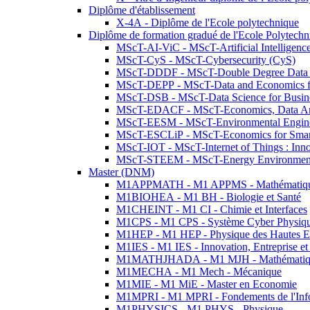
Diplôme d'établissement
X-4A - Diplôme de l'Ecole polytechnique
Diplôme de formation gradué de l'Ecole Polytec
MScT-AI-ViC - MScT-Artificial Intelligen
MScT-CyS - MScT-Cybersecurity (CyS)
MScT-DDDF - MScT-Double Degree Data 
MScT-DEPP - MScT-Data and Economics fo
MScT-DSB - MScT-Data Science for Busin
MScT-EDACF - MScT-Economics, Data Anal
MScT-EESM - MScT-Environmental Enginee
MScT-ESCLiP - MScT-Economics for Smart 
MScT-IOT - MScT-Internet of Things : Inn
MScT-STEEM - MScT-Energy Environment 
Master (DNM)
M1APPMATH - M1 APPMS - Mathématiques A
M1BIOHEA - M1 BH - Biologie et Santé
M1CHEINT - M1 CI - Chimie et Interfaces
M1CPS - M1 CPS - Système Cyber Physiq
M1HEP - M1 HEP - Physique des Hautes E
M1IES - M1 IES - Innovation, Entreprise et
M1MATHJHADA - M1 MJH - Mathématiqu
M1MECHA - M1 Mech - Mécanique
M1MIE - M1 MiE - Master en Economie
M1MPRI - M1 MPRI - Fondements de l'Inf
M1PHYSICS - M1 PHYS - Physique