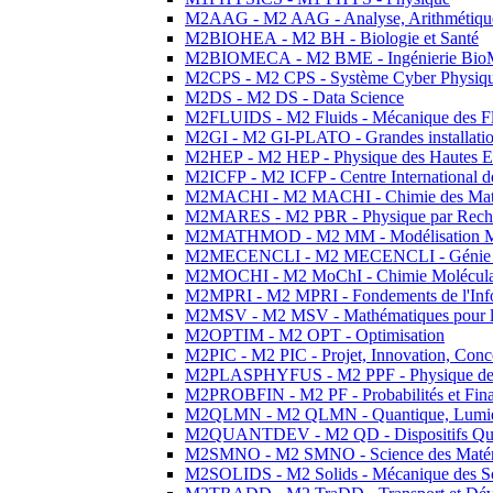
M2AAG - M2 AAG - Analyse, Arithmétique
M2BIOHEA - M2 BH - Biologie et Santé
M2BIOMECA - M2 BME - Ingénierie BioM
M2CPS - M2 CPS - Système Cyber Physiq
M2DS - M2 DS - Data Science
M2FLUIDS - M2 Fluids - Mécanique des Fl
M2GI - M2 GI-PLATO - Grandes installation
M2HEP - M2 HEP - Physique des Hautes E
M2ICFP - M2 ICFP - Centre International 
M2MACHI - M2 MACHI - Chimie des Matéri
M2MARES - M2 PBR - Physique par Rech
M2MATHMOD - M2 MM - Modélisation M
M2MECENCLI - M2 MECENCLI - Génie Méc
M2MOCHI - M2 MoChI - Chimie Moléculaire
M2MPRI - M2 MPRI - Fondements de l'Inf
M2MSV - M2 MSV - Mathématiques pour le
M2OPTIM - M2 OPT - Optimisation
M2PIC - M2 PIC - Projet, Innovation, Conc
M2PLASPHYFUS - M2 PPF - Physique des P
M2PROBFIN - M2 PF - Probabilités et Fin
M2QLMN - M2 QLMN - Quantique, Lumière
M2QUANTDEV - M2 QD - Dispositifs Qua
M2SMNO - M2 SMNO - Science des Matéri
M2SOLIDS - M2 Solids - Mécanique des So