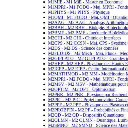
M1MIE - M1 MiE - Master en Economie
M1MPRI - M1 FODQ - Maj. MPRI - Fondeme
M1PHYS - M1 PHYS - Physique
M1QMI - M1 FODQ - Maj. QMI - Quantique
M2AAG - M2 AAG - Analyse, Arithmétique
M2BBH - M2 BBH - Biologie, Biotechnolog
M2BME - M2 BME - Ingénierie BioMédica
M2CHI - M2 CHI - Chimie et Interfaces
M2CPS - M2 CCSN - Maj. CPS - Système 
M2DS - M2 DS - Science des données
M2FLUIDS - M2 Mech - Maj. Fluids - Meca
M2GIPLATO - M2 GI-PLATO - Grandes instal
M2HEP - M2 HEP - Physique des Hautes E
M2ICFP - M2 ICFP - Centre International 
M2MATHMOD - M2 MM - Modélisation M
M2MPRI - M2 FODQ - Maj. MPRI - Fondeme
M2MSV - M2 MSV - Mathématiques pour le
M2OPTIM - M2 OPT - Optimisation
M2PBR - M2 PBR - Physique par Recherc
M2PIC - M2 PIC - Projet Innovation Conce
M2PPF - M2 PPF - Physique des Plasmas et
M2PROBFIN - M2 PF - Probabilités et Fin
M2QD - M2 QD - Dispositifs Quantiques
M2QLMN - M2 QLMN - Quantique, Lumiere
M2SMNO - M2 SMNO - Science des Materi