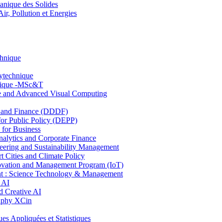
nique des Solides
, Pollution et Energies
chnique
lytechnique
hnique -MSc&T
ce and Advanced Visual Computing
and Finance (DDDF)
r Public Policy (DEPP)
for Business
ytics and Corporate Finance
ring and Sustainability Management
Cities and Climate Policy
ovation and Management Program (IoT)
: Science Technology & Management
 AI
 Creative AI
aphy XCin
ppliquées et Statistiques