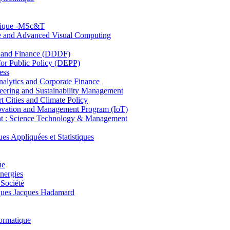
hnique -MSc&T
ce and Advanced Visual Computing
and Finance (DDDF)
r Public Policy (DEPP)
ess
ytics and Corporate Finance
ring and Sustainability Management
Cities and Climate Policy
ovation and Management Program (IoT)
: Science Technology & Management
ppliquées et Statistiques
ue
nergies
 Société
es Jacques Hadamard
ormatique