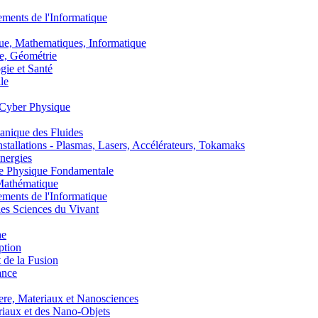
nts de l'Informatique
, Mathematiques, Informatique
, Géométrie
ie et Santé
le
Cyber Physique
nique des Fluides
lations - Plasmas, Lasers, Accélérateurs, Tokamaks
nergies
de Physique Fondamentale
athématique
nts de l'Informatique
s Sciences du Vivant
he
ption
 de la Fusion
ance
, Materiaux et Nanosciences
aux et des Nano-Objets