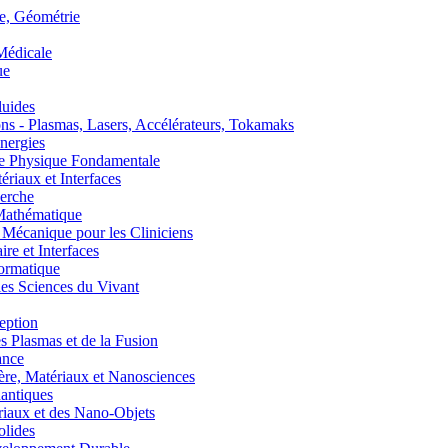
, Géométrie
édicale
ue
uides
s - Plasmas, Lasers, Accélérateurs, Tokamaks
nergies
de Physique Fondamentale
aux et Interfaces
erche
athématique
anique pour les Cliniciens
 et Interfaces
ormatique
s Sciences du Vivant
eption
lasmas et de la Fusion
ance
, Matériaux et Nanosciences
ntiques
aux et des Nano-Objets
lides