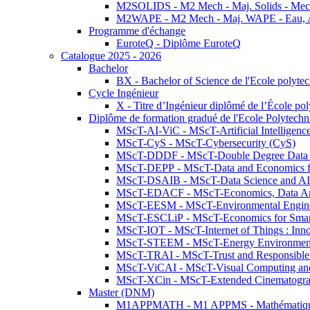
M2SOLIDS - M2 Mech - Maj. Solids - Meca
M2WAPE - M2 Mech - Maj. WAPE - Eau, Air
Programme d'échange
EuroteQ - Diplôme EuroteQ
Catalogue 2025 - 2026
Bachelor
BX - Bachelor of Science de l'Ecole polyte
Cycle Ingénieur
X - Titre d’Ingénieur diplômé de l’École po
Diplôme de formation gradué de l'Ecole Polytec
MScT-AI-ViC - MScT-Artificial Intelligen
MScT-CyS - MScT-Cybersecurity (CyS)
MScT-DDDF - MScT-Double Degree Data 
MScT-DEPP - MScT-Data and Economics fo
MScT-DSAIB - MScT-Data Science and AI 
MScT-EDACF - MScT-Economics, Data Anal
MScT-EESM - MScT-Environmental Enginee
MScT-ESCLiP - MScT-Economics for Smart 
MScT-IOT - MScT-Internet of Things : Inn
MScT-STEEM - MScT-Energy Environment 
MScT-TRAI - MScT-Trust and Responsible
MScT-ViCAI - MScT-Visual Computing and
MScT-XCin - MScT-Extended Cinematogr
Master (DNM)
M1APPMATH - M1 APPMS - Mathématiques A