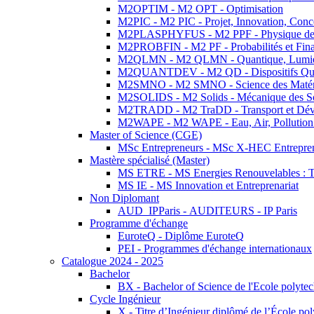
M2OPTIM - M2 OPT - Optimisation
M2PIC - M2 PIC - Projet, Innovation, Conc
M2PLASPHYFUS - M2 PPF - Physique des P
M2PROBFIN - M2 PF - Probabilités et Fin
M2QLMN - M2 QLMN - Quantique, Lumière
M2QUANTDEV - M2 QD - Dispositifs Qua
M2SMNO - M2 SMNO - Science des Matéri
M2SOLIDS - M2 Solids - Mécanique des So
M2TRADD - M2 TraDD - Transport et Dév
M2WAPE - M2 WAPE - Eau, Air, Pollution 
Master of Science (CGE)
MSc Entrepreneurs - MSc X-HEC Entrepre
Mastère spécialisé (Master)
MS ETRE - MS Energies Renouvelables : Tec
MS IE - MS Innovation et Entreprenariat
Non Diplomant
AUD_IPParis - AUDITEURS - IP Paris
Programme d'échange
EuroteQ - Diplôme EuroteQ
PEI - Programmes d'échange internationaux
Catalogue 2024 - 2025
Bachelor
BX - Bachelor of Science de l'Ecole polyte
Cycle Ingénieur
X - Titre d’Ingénieur diplômé de l’École po