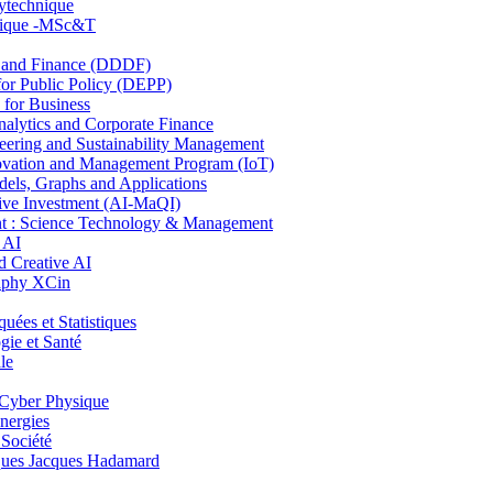
lytechnique
hnique -MSc&T
and Finance (DDDF)
r Public Policy (DEPP)
for Business
ytics and Corporate Finance
ring and Sustainability Management
ovation and Management Program (IoT)
ls, Graphs and Applications
ive Investment (AI-MaQI)
: Science Technology & Management
 AI
 Creative AI
aphy XCin
es et Statistiques
ie et Santé
le
Cyber Physique
nergies
 Société
es Jacques Hadamard