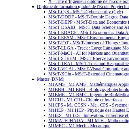
X - Titre d’Ingénieur diplômé de l’École po
Diplôme de formation gradué de l'Ecole Polytec
MScT-CyS - MScT-Cybersecurity (CyS)
MScT-DDDF - MScT-Double Degree Data 
MScT-DEPP - MScT-Data and Economics fo
MScT-DSAIB - MScT-Data Science and AI 
MScT-EDACF - MScT-Economics, Data Anal
MScT-EESM - MScT-Environmental Enginee
MScT-IOT - MScT-Internet of Things : Inn
MScT-LLGA - Track : Large Language Mode
MScT-MaQI - AI for Markets and Quantitat
MScT-STEEM - MScT-Energy Environment 
MScT-TRAI - MScT-Trust and Responsible
MScT-ViCAI - MScT-Visual Computing and
MScT-XCin - MScT-Extended Cinematogr
Master (DNM)
M1AMS - M1 AMS - Mathématiques Appliqué
M1BBH - M1 BBH - Biologie, Biotechnolog
M1BME - M1 BME - Ingénierie BioMédica
M1CHI - M1 CHI - Chimie et Interfaces
M1CPS - M1 CCSN - Maj. CPS - Système 
M1HEP - M1 HEP - Physique des Hautes E
M1IES - M1 IES - Innovation, Entreprise et
M1MATHJHADA - M1 MJH - Mathematiqu
M1MEC - M1 Mech - Mecanique