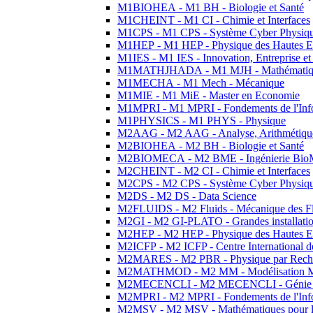
M1BIOHEA - M1 BH - Biologie et Santé
M1CHEINT - M1 CI - Chimie et Interfaces
M1CPS - M1 CPS - Système Cyber Physiq
M1HEP - M1 HEP - Physique des Hautes E
M1IES - M1 IES - Innovation, Entreprise et
M1MATHJHADA - M1 MJH - Mathématiqu
M1MECHA - M1 Mech - Mécanique
M1MIE - M1 MiE - Master en Economie
M1MPRI - M1 MPRI - Fondements de l'Inf
M1PHYSICS - M1 PHYS - Physique
M2AAG - M2 AAG - Analyse, Arithmétique
M2BIOHEA - M2 BH - Biologie et Santé
M2BIOMECA - M2 BME - Ingénierie BioM
M2CHEINT - M2 CI - Chimie et Interfaces
M2CPS - M2 CPS - Système Cyber Physiq
M2DS - M2 DS - Data Science
M2FLUIDS - M2 Fluids - Mécanique des Fl
M2GI - M2 GI-PLATO - Grandes installation
M2HEP - M2 HEP - Physique des Hautes E
M2ICFP - M2 ICFP - Centre International 
M2MARES - M2 PBR - Physique par Rech
M2MATHMOD - M2 MM - Modélisation M
M2MECENCLI - M2 MECENCLI - Génie Méc
M2MPRI - M2 MPRI - Fondements de l'Inf
M2MSV - M2 MSV - Mathématiques pour le