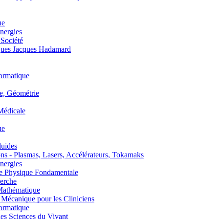
ue
nergies
 Société
es Jacques Hadamard
ormatique
, Géométrie
édicale
ue
uides
s - Plasmas, Lasers, Accélérateurs, Tokamaks
nergies
de Physique Fondamentale
erche
athématique
anique pour les Cliniciens
ormatique
s Sciences du Vivant