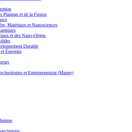
eption
lasmas et de la Fusion
ance
, Matériaux et Nanosciences
ntiques
aux et des Nano-Objets
lides
eloppement Durable
et Énergies
neurs
hnologies et Entrepreneuriat (Master)
chnique
lytechnique