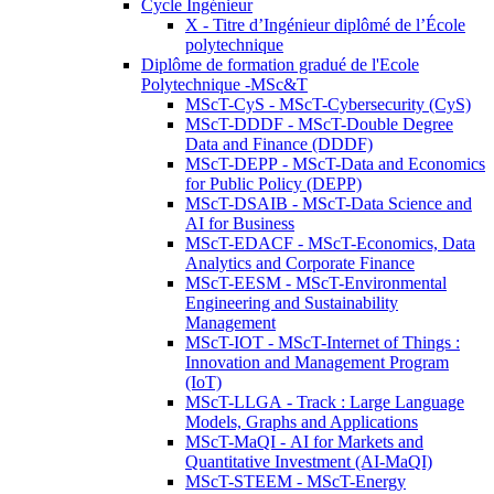
Cycle Ingénieur
X - Titre d’Ingénieur diplômé de l’École
polytechnique
Diplôme de formation gradué de l'Ecole
Polytechnique -MSc&T
MScT-CyS - MScT-Cybersecurity (CyS)
MScT-DDDF - MScT-Double Degree
Data and Finance (DDDF)
MScT-DEPP - MScT-Data and Economics
for Public Policy (DEPP)
MScT-DSAIB - MScT-Data Science and
AI for Business
MScT-EDACF - MScT-Economics, Data
Analytics and Corporate Finance
MScT-EESM - MScT-Environmental
Engineering and Sustainability
Management
MScT-IOT - MScT-Internet of Things :
Innovation and Management Program
(IoT)
MScT-LLGA - Track : Large Language
Models, Graphs and Applications
MScT-MaQI - AI for Markets and
Quantitative Investment (AI-MaQI)
MScT-STEEM - MScT-Energy