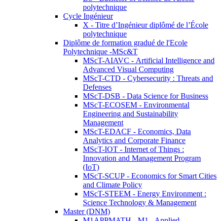
polytechnique
Cycle Ingénieur
X - Titre d’Ingénieur diplômé de l’École
polytechnique
Diplôme de formation gradué de l'Ecole
Polytechnique -MSc&T
MScT-AIAVC - Artificial Intelligence and
Advanced Visual Computing
MScT-CTD - Cybersecurity : Threats and
Defenses
MScT-DSB - Data Science for Business
MScT-ECOSEM - Environmental
Engineering and Sustainability
Management
MScT-EDACF - Economics, Data
Analytics and Corporate Finance
MScT-IOT - Internet of Things :
Innovation and Management Program
(IoT)
MScT-SCUP - Economics for Smart Cities
and Climate Policy
MScT-STEEM - Energy Environment :
Science Technology & Management
Master (DNM)
M1APPMATH - M1 - Applied