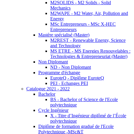
M2SOLIDS - M2 Solids - Solid
Mechanics
M2WAPE - M2 Water, Air, Pollution and
Energy
MSc Entrepreneurs - MSc X-HEC
Entrepreneurs
Mastère spécialisé (Master)
M2REST - Renewable Energy, Science
and Technology
MS ETRE - MS Energies Renouvelables :
Technologies & Entrepreneuriat (Master)
Non Diplomant
ND - Non Diplomant
Programme d'échange
EuroteQ - Diplôme EuroteQ
PEI - Echanges PEI
Catalogue 2021 - 2022
Bachelor
BS - Bachelor of Science de l'Ecole
polytechnique
Cycle Ingénieur
X - Titre d’Ingénieur diplômé de l’École
polytechnique
Diplôme de formation gradué de l'Ecole
Polytechnique -MSc&T