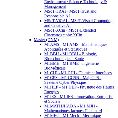
Environment : Science Technology &
Management
MScT-TRAI - MScT-Trust and
Responsible AI
MScT-ViCAI - MScT-Visual Computing
and Creative AI
MScT-XCin - MScT-Extended
Cinematography XCin
Master (DNM)
M1AMS - M1 AMS - Mathématiques
Appliquées et Statistiques
M1BBH - M1 BBH - Biologie,
Biotechnologie et Santé
M1BME - M1 BME - Ingénierie
BioMédicale
M1CHI - M1 CHI - Chimie et Interfaces
M1CPS - M1 CCSN - Maj. CPS -
Système Cyber Physique
M1HEP - M1 HEP - Physique des Hautes
Energies
M1IES - M1 IES - Innovation, Entreprise
et Société
M1MATHJHADA - M1 MJH -
Mathematiques Jacques Hadamard
M1MEC - M1 Mech - Mecanique