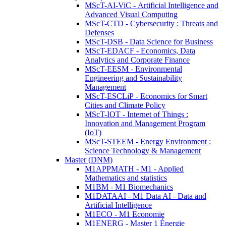
MScT-AI-ViC - Artificial Intelligence and
Advanced Visual Computing
MScT-CTD - Cybersecurity : Threats and
Defenses
MScT-DSB - Data Science for Business
MScT-EDACF - Economics, Data
Analytics and Corporate Finance
MScT-EESM - Environmental
Engineering and Sustainability
Management
MScT-ESCLiP - Economics for Smart
Cities and Climate Policy
MScT-IOT - Internet of Things :
Innovation and Management Program
(IoT)
MScT-STEEM - Energy Environment :
Science Technology & Management
Master (DNM)
M1APPMATH - M1 - Applied
Mathematics and statistics
M1BM - M1 Biomechanics
M1DATAAI - M1 Data AI - Data and
Artificial Intelligence
M1ECO - M1 Economie
M1ENERG - Master 1 Énergie