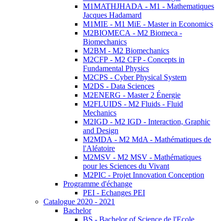
M1MATHJHADA - M1 - Mathematiques
Jacques Hadamard
M1MIE - M1 MiE - Master in Economics
M2BIOMECA - M2 Biomeca -
Biomechanics
M2BM - M2 Biomechanics
M2CFP - M2 CFP - Concepts in
Fundamental Physics
M2CPS - Cyber Physical System
M2DS - Data Sciences
M2ENERG - Master 2 Énergie
M2FLUIDS - M2 Fluids - Fluid
Mechanics
M2IGD - M2 IGD - Interaction, Graphic
and Design
M2MDA - M2 MdA - Mathématiques de
l'Aléatoire
M2MSV - M2 MSV - Mathématiques
pour les Sciences du Vivant
M2PIC - Projet Innovation Conception
Programme d'échange
PEI - Echanges PEI
Catalogue 2020 - 2021
Bachelor
BS - Bachelor of Science de l'Ecole