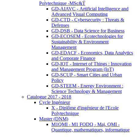
Polytechnique -MSc&T
GD-AIAVC - Artificial Intelligence and
Advanced Visual Computing
GD-CTD - Cybersecurity : Threats &
Defenses
GD-DSB - Data Science for Business
GD-ECOSEM - Ecotechnologies for
Sustainability & Environment
Management
GD-EDACF - Economics, Data Analytics
and Corporate Finance
GD-IOT - Internet of Things : Innovation
and Management Program (IoT)
GD-SCUP - Smart Cities and Urban
Policy
GD-STEEM - Energy Environment :
Science Technology & Management
Catalogue 2017 - 2018
Cycle Ingénieur
X - Diplôme d'ingénieur de l'Ecole
Polytechnique
Master (DNM)
M1QMI - M1 FODQ - Maj. QMI -
Quantique, mathematiques, informatique