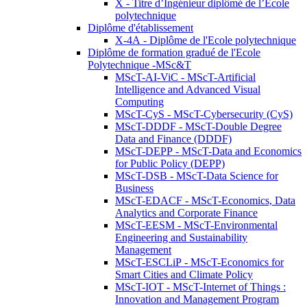
X - Titre d’Ingénieur diplômé de l’École
polytechnique
Diplôme d'établissement
X-4A - Diplôme de l'Ecole polytechnique
Diplôme de formation gradué de l'Ecole
Polytechnique -MSc&T
MScT-AI-ViC - MScT-Artificial
Intelligence and Advanced Visual
Computing
MScT-CyS - MScT-Cybersecurity (CyS)
MScT-DDDF - MScT-Double Degree
Data and Finance (DDDF)
MScT-DEPP - MScT-Data and Economics
for Public Policy (DEPP)
MScT-DSB - MScT-Data Science for
Business
MScT-EDACF - MScT-Economics, Data
Analytics and Corporate Finance
MScT-EESM - MScT-Environmental
Engineering and Sustainability
Management
MScT-ESCLiP - MScT-Economics for
Smart Cities and Climate Policy
MScT-IOT - MScT-Internet of Things :
Innovation and Management Program