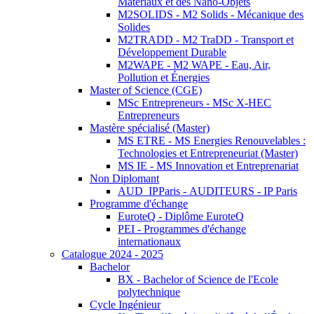
Matériaux et des Nano-Objets
M2SOLIDS - M2 Solids - Mécanique des
Solides
M2TRADD - M2 TraDD - Transport et
Développement Durable
M2WAPE - M2 WAPE - Eau, Air,
Pollution et Énergies
Master of Science (CGE)
MSc Entrepreneurs - MSc X-HEC
Entrepreneurs
Mastère spécialisé (Master)
MS ETRE - MS Energies Renouvelables :
Technologies et Entrepreneuriat (Master)
MS IE - MS Innovation et Entreprenariat
Non Diplomant
AUD_IPParis - AUDITEURS - IP Paris
Programme d'échange
EuroteQ - Diplôme EuroteQ
PEI - Programmes d'échange
internationaux
Catalogue 2024 - 2025
Bachelor
BX - Bachelor of Science de l'Ecole
polytechnique
Cycle Ingénieur