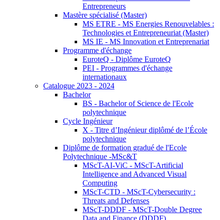
Entrepreneurs
Mastère spécialisé (Master)
MS ETRE - MS Energies Renouvelables :
Technologies et Entrepreneuriat (Master)
MS IE - MS Innovation et Entreprenariat
Programme d'échange
EuroteQ - Diplôme EuroteQ
PEI - Programmes d'échange
internationaux
Catalogue 2023 - 2024
Bachelor
BS - Bachelor of Science de l'Ecole
polytechnique
Cycle Ingénieur
X - Titre d’Ingénieur diplômé de l’École
polytechnique
Diplôme de formation gradué de l'Ecole
Polytechnique -MSc&T
MScT-AI-ViC - MScT-Artificial
Intelligence and Advanced Visual
Computing
MScT-CTD - MScT-Cybersecurity :
Threats and Defenses
MScT-DDDF - MScT-Double Degree
Data and Finance (DDDF)