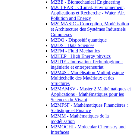
M2BE - Biomechanical Engineering
M2CLEAR - CLimat, Environnement,
Applications et Recherche - Water, Air,
Pollution and Energy
M2CMASIC - Conception, Modélisation
et Architecture des Systèmes Industriels
Complexes
M2DQ - Dispositif quantique
M2DS - Data Sciences
M2FM - Fluid Mechanics
M2HEP - High Energy physics
M2ITIE - Innovation Technologique :
ingénierie et entrepreneuriat
M2M4S - Modélisation Multiphysique
Multiéchelle des Matériaux et des
Structures
M2MAMSV - Master 2 Mathématiques et
Applications - Mathématiques pour les
Sciences du Vivant
M2MFSF - Mathématiques Financières :
Statistique et Finance
M2MM - Mathématiques de la
modélisation
M2MOCHI - Molecular Chemistry and
Interfaces