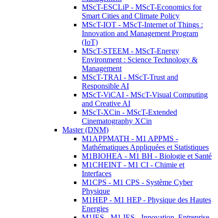
MScT-ESCLiP - MScT-Economics for
Smart Cities and Climate Policy
MScT-IOT - MScT-Internet of Things :
Innovation and Management Program
(IoT)
MScT-STEEM - MScT-Energy
Environment : Science Technology &
Management
MScT-TRAI - MScT-Trust and
Responsible AI
MScT-ViCAI - MScT-Visual Computing
and Creative AI
MScT-XCin - MScT-Extended
Cinematography XCin
Master (DNM)
M1APPMATH - M1 APPMS -
Mathématiques Appliquées et Statistiques
M1BIOHEA - M1 BH - Biologie et Santé
M1CHEINT - M1 CI - Chimie et
Interfaces
M1CPS - M1 CPS - Système Cyber
Physique
M1HEP - M1 HEP - Physique des Hautes
Energies
M1IES - M1 IES - Innovation, Entreprise