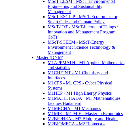
MScT-EESM - MScT-Environmental
Engineering and Sustainability
Management
MScT-ESCLiP - MScT-Economics for
Smart Cities and Climate Policy
MScT-IOT - MScT-Internet of Things :
Innovation and Management Program
(IoT)
MScT-STEEM - MScT-Energy
Environment : Science Technology &
Management
Master (DNM)
M1APPMATH - M1 Applied Mathematics
and statistics
M1CHEINT - M1 Chemistry and
Interfaces
M1CPS - M1 CPS - Cyber Physical
Systems
M1HEP - M1 High Energy Physics
M1MATHJHADA - M1 Mathematiques
Jacques Hadamard
M1MECHA - M1 Mechanics
M1MIE - M1 MIE - Master in Economics
M2BIOHEA - M2 Biology and Health
M2BIOMECA - M2 Biomeca -