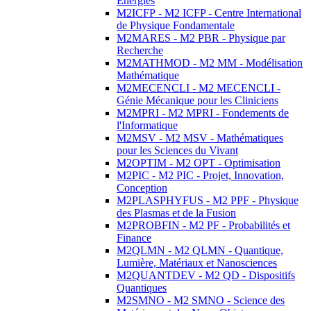
Energies
M2ICFP - M2 ICFP - Centre International
de Physique Fondamentale
M2MARES - M2 PBR - Physique par
Recherche
M2MATHMOD - M2 MM - Modélisation
Mathématique
M2MECENCLI - M2 MECENCLI -
Génie Mécanique pour les Cliniciens
M2MPRI - M2 MPRI - Fondements de
l'Informatique
M2MSV - M2 MSV - Mathématiques
pour les Sciences du Vivant
M2OPTIM - M2 OPT - Optimisation
M2PIC - M2 PIC - Projet, Innovation,
Conception
M2PLASPHYFUS - M2 PPF - Physique
des Plasmas et de la Fusion
M2PROBFIN - M2 PF - Probabilités et
Finance
M2QLMN - M2 QLMN - Quantique,
Lumière, Matériaux et Nanosciences
M2QUANTDEV - M2 QD - Dispositifs
Quantiques
M2SMNO - M2 SMNO - Science des