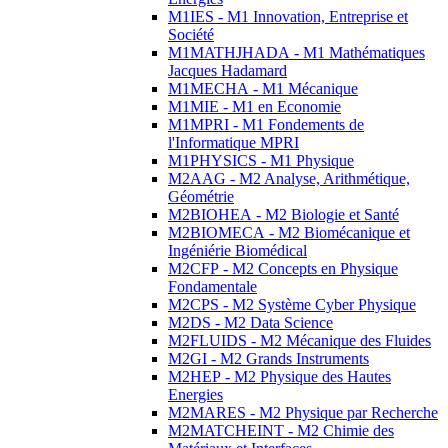
M1IES - M1 Innovation, Entreprise et
Société
M1MATHJHADA - M1 Mathématiques
Jacques Hadamard
M1MECHA - M1 Mécanique
M1MIE - M1 en Economie
M1MPRI - M1 Fondements de
l'Informatique MPRI
M1PHYSICS - M1 Physique
M2AAG - M2 Analyse, Arithmétique,
Géométrie
M2BIOHEA - M2 Biologie et Santé
M2BIOMECA - M2 Biomécanique et
Ingéniérie Biomédical
M2CFP - M2 Concepts en Physique
Fondamentale
M2CPS - M2 Système Cyber Physique
M2DS - M2 Data Science
M2FLUIDS - M2 Mécanique des Fluides
M2GI - M2 Grands Instruments
M2HEP - M2 Physique des Hautes
Energies
M2MARES - M2 Physique par Recherche
M2MATCHEINT - M2 Chimie des