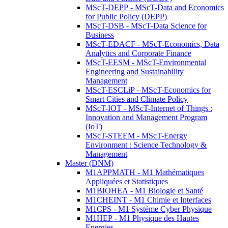
MScT-DEPP - MScT-Data and Economics
for Public Policy (DEPP)
MScT-DSB - MScT-Data Science for
Business
MScT-EDACF - MScT-Economics, Data
Analytics and Corporate Finance
MScT-EESM - MScT-Environmental
Engineering and Sustainability
Management
MScT-ESCLiP - MScT-Economics for
Smart Cities and Climate Policy
MScT-IOT - MScT-Internet of Things :
Innovation and Management Program
(IoT)
MScT-STEEM - MScT-Energy
Environment : Science Technology &
Management
Master (DNM)
M1APPMATH - M1 Mathématiques
Appliquées et Statistiques
M1BIOHEA - M1 Biologie et Santé
M1CHEINT - M1 Chimie et Interfaces
M1CPS - M1 Système Cyber Physique
M1HEP - M1 Physique des Hautes
Energies