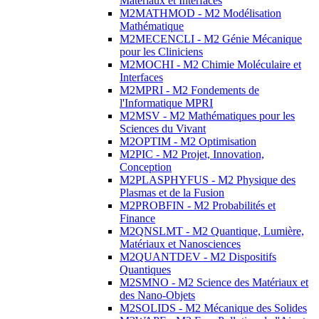
Matériaux et Interfaces
M2MATHMOD - M2 Modélisation
Mathématique
M2MECENCLI - M2 Génie Mécanique
pour les Cliniciens
M2MOCHI - M2 Chimie Moléculaire et
Interfaces
M2MPRI - M2 Fondements de
l'Informatique MPRI
M2MSV - M2 Mathématiques pour les
Sciences du Vivant
M2OPTIM - M2 Optimisation
M2PIC - M2 Projet, Innovation,
Conception
M2PLASPHYFUS - M2 Physique des
Plasmas et de la Fusion
M2PROBFIN - M2 Probabilités et
Finance
M2QNSLMT - M2 Quantique, Lumière,
Matériaux et Nanosciences
M2QUANTDEV - M2 Dispositifs
Quantiques
M2SMNO - M2 Science des Matériaux et
des Nano-Objets
M2SOLIDS - M2 Mécanique des Solides