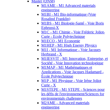
Master (DNM)
M1AME - M1 Advanced materials
engineering
M1BI - M1 Bio-informatique (Voie
Rosalind Franklin)
M1BS - M1 Biologie-Santé - Voie Boris
Ephrussi-X
M1C - M1 Chimie - Voie Fréderic Joliot-
Curie - Ecole Polytechnique
M1ECO - M1 Economie
M1HEP - M1 High Energy Physics
M1I - M1 Informatique - Voie Jacques
Herbrand - X
M1IESVIT - M1 Innovation, Entreprise, et
Société - Voie Innovation technologique
M1MAP - M1 Mathématiques et
Applications - Voie Jacques Hadamard -
École Polytechnique
M1P - M1 Physique - Voie Irène Joliot
Curie - X
M1STEPE - M1 STEPE - Sciences pour
les défis de l'environnement/Sciences for
environmentals challenges
M2AME - Advanced materials
engineering