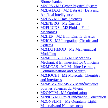
Biomechanics
M2CPS - M2 Cyber Physical System
M2DATAAI - M2 Data AI - Data and
Artificial Intelligence
M2DS - M2 Data Sciences
M2ENERG - M2 Énergie
M2FLUIDS - M2 Fluids - Fluid
Mechanics
M2HEP - M2 High Energy physics
M2ICS - M2 Integration, Circuits and
Systems
M2MATHMOD - M2 Mathematical
Modelling
M2MECENCLI - M2 Mecencli -
Mechanical Engineering for Clinicians
M2MICAS - M2 Machine Learning,
Communications and Security
M2MOCHI - M2 Molecular Chemistry
and Interfaces
M2MSV - M2 MSV - Mathématiques
pour les Sciences du Vivant
M2OPTIM - M2 Optimisation
M2PIC - M2 Projet Innovation Conception
M2QNSLMT - M2 Quantum, Light,
Materials and Nanosciences