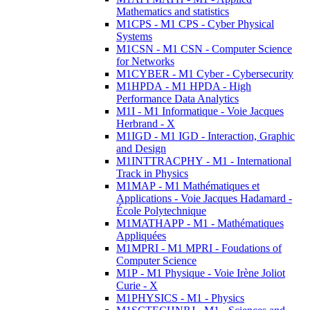
Mathematics and statistics
M1CPS - M1 CPS - Cyber Physical
Systems
M1CSN - M1 CSN - Computer Science
for Networks
M1CYBER - M1 Cyber - Cybersecurity
M1HPDA - M1 HPDA - High
Performance Data Analytics
M1I - M1 Informatique - Voie Jacques
Herbrand - X
M1IGD - M1 IGD - Interaction, Graphic
and Design
M1INTTRACPHY - M1 - International
Track in Physics
M1MAP - M1 Mathématiques et
Applications - Voie Jacques Hadamard -
École Polytechnique
M1MATHAPP - M1 - Mathématiques
Appliquées
M1MPRI - M1 MPRI - Foudations of
Computer Science
M1P - M1 Physique - Voie Irène Joliot
Curie - X
M1PHYSICS - M1 - Physics