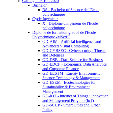
Catalogue 2019 - 2020
Bachelor
BS - Bachelor of Science de l'Ecole
polytechnique
Cycle Ingénieur
X - Diplôme d'ingénieur de l'Ecole
polytechnique
Diplôme de formation gradué de l'Ecole
Polytechnique -MSc&T
GD-AIM - Artificial Intelligence and
Advanced Visual Computing
GD-CYBSEC - Cybersecurity : Threats
and Defenses
GD-DSB - Data Science for Business
GD-EDCF - Economics, Data Analytics
and Corporate Finance
GD-EESTM - Energy Environment :
Science Technology & Management
GD-ESEM - Ecotechnologies for
Sustainability & Environment
Management
GD-IOT - Internet of Things : Innovation
and Management Program (IoT)
GD-SCUP - Smart Cities and Urban
Policy