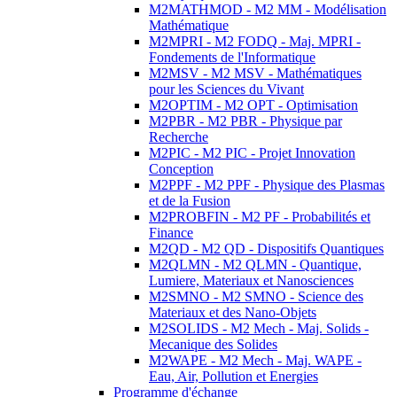
M2MATHMOD - M2 MM - Modélisation
Mathématique
M2MPRI - M2 FODQ - Maj. MPRI -
Fondements de l'Informatique
M2MSV - M2 MSV - Mathématiques
pour les Sciences du Vivant
M2OPTIM - M2 OPT - Optimisation
M2PBR - M2 PBR - Physique par
Recherche
M2PIC - M2 PIC - Projet Innovation
Conception
M2PPF - M2 PPF - Physique des Plasmas
et de la Fusion
M2PROBFIN - M2 PF - Probabilités et
Finance
M2QD - M2 QD - Dispositifs Quantiques
M2QLMN - M2 QLMN - Quantique,
Lumiere, Materiaux et Nanosciences
M2SMNO - M2 SMNO - Science des
Materiaux et des Nano-Objets
M2SOLIDS - M2 Mech - Maj. Solids -
Mecanique des Solides
M2WAPE - M2 Mech - Maj. WAPE -
Eau, Air, Pollution et Energies
Programme d'échange