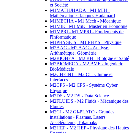
et Société
M1MATHJHADA - M1 MJH -
Mathématiques Jacques Hadamard
M1MECHA - M1 Mech - Mécanique
M1MIE - M1 MiE - Master en Economie
M1MPRI - M1 MPRI - Fondements de
l'Informatique
M1PHYSICS - M1 PHYS - Physique
M2AAG - M2 AAG - Analyse,
Arithmétique, Géométrie
M2BIOHEA - M2 BH - Biologie et Santé
M2BIOMECA - M2 BME - Ingénierie
BioMédicale
M2CHEINT - M2 CI - Chimie et
Interfaces
M2CPS - M2 CPS - Système Cyber
Physique
M2DS - M2 DS - Data Science
M2FLUIDS - M2 Fluids - Mécanique des
Fluides
M2GI - M2 GI-PLATO - Grandes
installations - Plasmas, Lasers,
Accélérateurs, Tokamaks
M2HEP - M2 HEP - Physique des Hautes