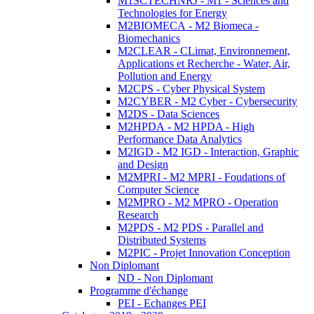
M1SCTECHNRJ - M1 - Sciences and
Technologies for Energy
M2BIOMECA - M2 Biomeca -
Biomechanics
M2CLEAR - CLimat, Environnement,
Applications et Recherche - Water, Air,
Pollution and Energy
M2CPS - Cyber Physical System
M2CYBER - M2 Cyber - Cybersecurity
M2DS - Data Sciences
M2HPDA - M2 HPDA - High
Performance Data Analytics
M2IGD - M2 IGD - Interaction, Graphic
and Design
M2MPRI - M2 MPRI - Foudations of
Computer Science
M2MPRO - M2 MPRO - Operation
Research
M2PDS - M2 PDS - Parallel and
Distributed Systems
M2PIC - Projet Innovation Conception
Non Diplomant
ND - Non Diplomant
Programme d'échange
PEI - Echanges PEI