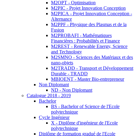
M2OPT - Optimisation
M2PIC - Projet Innovation Conception
M2PICA - Projet Innovation Conception -
Alternance
M2PPF - Physique des Plasmas et de la
Fusion
M2PROBAFI - Mathématiques
Financières : Probabilités et Finance
M2REST - Renewable Energy, Science
and Technology
M2SMNO - Sciences des Matériaux et des
nano-objets
M2TRADD - Transport et Développement
Durable - TRADD
MBIOENT - Master Bio-entrepreneur
Non Diplomant
ND - Non Diplomant
Catalogue 2018 - 2019
Bachelor
BS - Bachelor of Science de l'Ecole
polytechnique
Cycle Ingénieur
X - Diplôme d'ingénieur de l'Ecole
polytechnique
Diplôme de formation gradué de l'Ecole