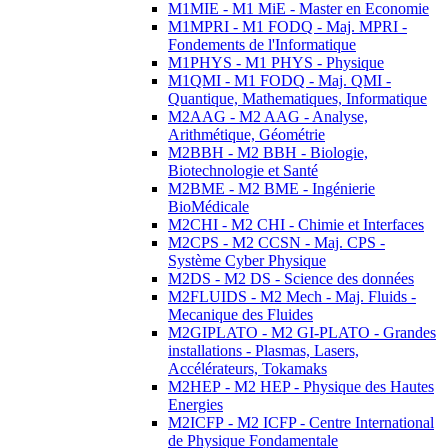
M1MIE - M1 MiE - Master en Economie
M1MPRI - M1 FODQ - Maj. MPRI -
Fondements de l'Informatique
M1PHYS - M1 PHYS - Physique
M1QMI - M1 FODQ - Maj. QMI -
Quantique, Mathematiques, Informatique
M2AAG - M2 AAG - Analyse,
Arithmétique, Géométrie
M2BBH - M2 BBH - Biologie,
Biotechnologie et Santé
M2BME - M2 BME - Ingénierie
BioMédicale
M2CHI - M2 CHI - Chimie et Interfaces
M2CPS - M2 CCSN - Maj. CPS -
Système Cyber Physique
M2DS - M2 DS - Science des données
M2FLUIDS - M2 Mech - Maj. Fluids -
Mecanique des Fluides
M2GIPLATO - M2 GI-PLATO - Grandes
installations - Plasmas, Lasers,
Accélérateurs, Tokamaks
M2HEP - M2 HEP - Physique des Hautes
Energies
M2ICFP - M2 ICFP - Centre International
de Physique Fondamentale