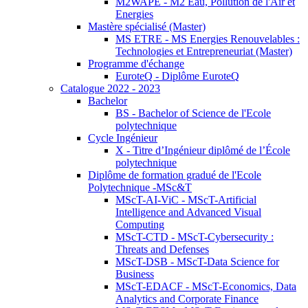
M2WAPE - M2 Eau, Pollution de l'Air et
Energies
Mastère spécialisé (Master)
MS ETRE - MS Energies Renouvelables :
Technologies et Entrepreneuriat (Master)
Programme d'échange
EuroteQ - Diplôme EuroteQ
Catalogue 2022 - 2023
Bachelor
BS - Bachelor of Science de l'Ecole
polytechnique
Cycle Ingénieur
X - Titre d’Ingénieur diplômé de l’École
polytechnique
Diplôme de formation gradué de l'Ecole
Polytechnique -MSc&T
MScT-AI-ViC - MScT-Artificial
Intelligence and Advanced Visual
Computing
MScT-CTD - MScT-Cybersecurity :
Threats and Defenses
MScT-DSB - MScT-Data Science for
Business
MScT-EDACF - MScT-Economics, Data
Analytics and Corporate Finance