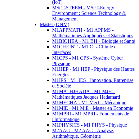
(IoT)
MScT-STEEM - MScT-Energy
Environment : Science Technology &
Management
Master (DNM)
M1APPMATH - M1 APPMS -
Mathématiques Appliquées et Statistiques
M1BIOHEA - M1 BH - Biologie et Santé
M1CHEINT - M1 CI - Chimie et
Interfaces
M1CPS - M1 CPS - Système Cyber
Physique
M1HEP - M1 HEP - Physique des Hautes
Energies
M1IES - M1 IES - Innovation, Entreprise
et Société
M1MATHJHADA - M1 MJH -
Mathématiques Jacques Hadamard
M1MECHA - M1 Mech - Mécanique
M1MIE - M1 MiE - Master en Economie
M1MPRI - M1 MPRI - Fondements de
l'Informatique
M1PHYSICS - M1 PHYS - Physique
M2AAG - M2 AAG - Analyse,
Arithmétique, Géométrie