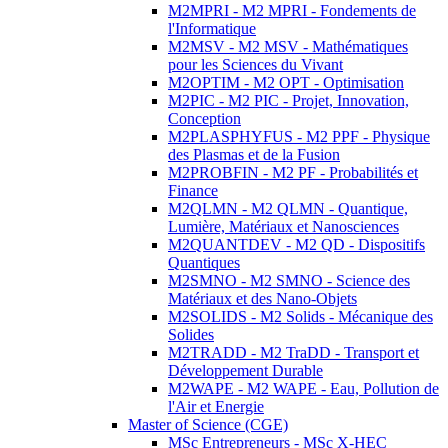
M2MPRI - M2 MPRI - Fondements de
l'Informatique
M2MSV - M2 MSV - Mathématiques
pour les Sciences du Vivant
M2OPTIM - M2 OPT - Optimisation
M2PIC - M2 PIC - Projet, Innovation,
Conception
M2PLASPHYFUS - M2 PPF - Physique
des Plasmas et de la Fusion
M2PROBFIN - M2 PF - Probabilités et
Finance
M2QLMN - M2 QLMN - Quantique,
Lumière, Matériaux et Nanosciences
M2QUANTDEV - M2 QD - Dispositifs
Quantiques
M2SMNO - M2 SMNO - Science des
Matériaux et des Nano-Objets
M2SOLIDS - M2 Solids - Mécanique des
Solides
M2TRADD - M2 TraDD - Transport et
Développement Durable
M2WAPE - M2 WAPE - Eau, Pollution de
l'Air et Energie
Master of Science (CGE)
MSc Entrepreneurs - MSc X-HEC