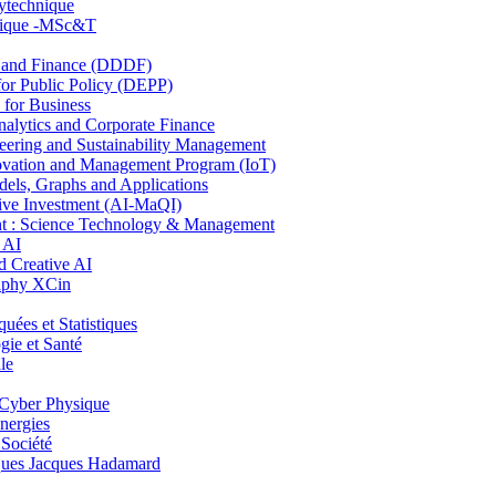
lytechnique
hnique -MSc&T
and Finance (DDDF)
r Public Policy (DEPP)
for Business
ytics and Corporate Finance
ring and Sustainability Management
ovation and Management Program (IoT)
ls, Graphs and Applications
ive Investment (AI-MaQI)
: Science Technology & Management
 AI
 Creative AI
aphy XCin
es et Statistiques
ie et Santé
le
Cyber Physique
nergies
 Société
es Jacques Hadamard