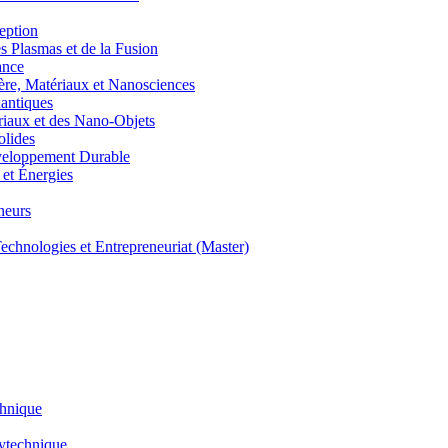
eption
lasmas et de la Fusion
ance
, Matériaux et Nanosciences
ntiques
aux et des Nano-Objets
lides
eloppement Durable
et Énergies
neurs
hnologies et Entrepreneuriat (Master)
chnique
lytechnique