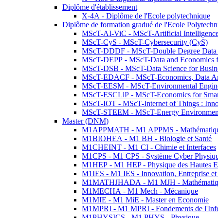
Diplôme d'établissement
X-4A - Diplôme de l'Ecole polytechnique
Diplôme de formation gradué de l'Ecole Polytec
MScT-AI-ViC - MScT-Artificial Intelligen
MScT-CyS - MScT-Cybersecurity (CyS)
MScT-DDDF - MScT-Double Degree Data 
MScT-DEPP - MScT-Data and Economics fo
MScT-DSB - MScT-Data Science for Busin
MScT-EDACF - MScT-Economics, Data Anal
MScT-EESM - MScT-Environmental Enginee
MScT-ESCLiP - MScT-Economics for Smart 
MScT-IOT - MScT-Internet of Things : Inn
MScT-STEEM - MScT-Energy Environment 
Master (DNM)
M1APPMATH - M1 APPMS - Mathématiques A
M1BIOHEA - M1 BH - Biologie et Santé
M1CHEINT - M1 CI - Chimie et Interfaces
M1CPS - M1 CPS - Système Cyber Physiq
M1HEP - M1 HEP - Physique des Hautes E
M1IES - M1 IES - Innovation, Entreprise et
M1MATHJHADA - M1 MJH - Mathématiqu
M1MECHA - M1 Mech - Mécanique
M1MIE - M1 MiE - Master en Economie
M1MPRI - M1 MPRI - Fondements de l'Inf
M1PHYSICS - M1 PHYS - Physique