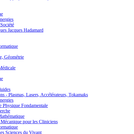
ue
nergies
 Société
es Jacques Hadamard
ormatique
, Géométrie
édicale
ue
uides
s - Plasmas, Lasers, Accélérateurs, Tokamaks
nergies
de Physique Fondamentale
erche
athématique
anique pour les Cliniciens
ormatique
s Sciences du Vivant