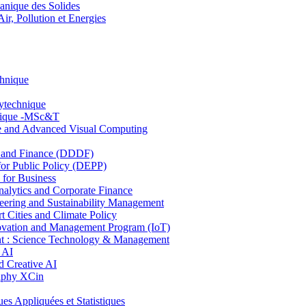
nique des Solides
, Pollution et Energies
chnique
lytechnique
hnique -MSc&T
ce and Advanced Visual Computing
and Finance (DDDF)
r Public Policy (DEPP)
for Business
ytics and Corporate Finance
ring and Sustainability Management
Cities and Climate Policy
ovation and Management Program (IoT)
: Science Technology & Management
 AI
 Creative AI
aphy XCin
ppliquées et Statistiques