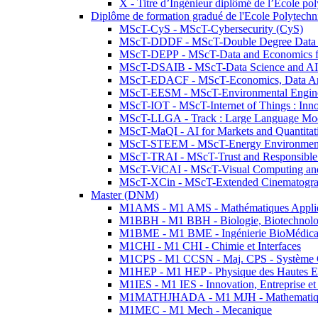
X - Titre d’Ingénieur diplômé de l’École po
Diplôme de formation gradué de l'Ecole Polytec
MScT-CyS - MScT-Cybersecurity (CyS)
MScT-DDDF - MScT-Double Degree Data 
MScT-DEPP - MScT-Data and Economics fo
MScT-DSAIB - MScT-Data Science and AI 
MScT-EDACF - MScT-Economics, Data Anal
MScT-EESM - MScT-Environmental Enginee
MScT-IOT - MScT-Internet of Things : Inn
MScT-LLGA - Track : Large Language Mode
MScT-MaQI - AI for Markets and Quantitat
MScT-STEEM - MScT-Energy Environment 
MScT-TRAI - MScT-Trust and Responsible
MScT-ViCAI - MScT-Visual Computing and
MScT-XCin - MScT-Extended Cinematogr
Master (DNM)
M1AMS - M1 AMS - Mathématiques Appliqué
M1BBH - M1 BBH - Biologie, Biotechnolog
M1BME - M1 BME - Ingénierie BioMédica
M1CHI - M1 CHI - Chimie et Interfaces
M1CPS - M1 CCSN - Maj. CPS - Système 
M1HEP - M1 HEP - Physique des Hautes E
M1IES - M1 IES - Innovation, Entreprise et
M1MATHJHADA - M1 MJH - Mathematiqu
M1MEC - M1 Mech - Mecanique