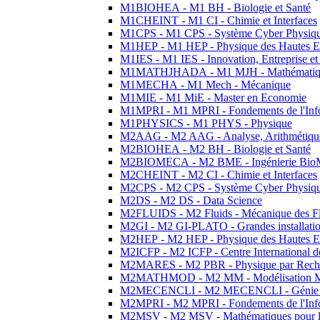
M1BIOHEA - M1 BH - Biologie et Santé
M1CHEINT - M1 CI - Chimie et Interfaces
M1CPS - M1 CPS - Système Cyber Physiq
M1HEP - M1 HEP - Physique des Hautes E
M1IES - M1 IES - Innovation, Entreprise et
M1MATHJHADA - M1 MJH - Mathématiqu
M1MECHA - M1 Mech - Mécanique
M1MIE - M1 MiE - Master en Economie
M1MPRI - M1 MPRI - Fondements de l'Inf
M1PHYSICS - M1 PHYS - Physique
M2AAG - M2 AAG - Analyse, Arithmétique
M2BIOHEA - M2 BH - Biologie et Santé
M2BIOMECA - M2 BME - Ingénierie BioM
M2CHEINT - M2 CI - Chimie et Interfaces
M2CPS - M2 CPS - Système Cyber Physiq
M2DS - M2 DS - Data Science
M2FLUIDS - M2 Fluids - Mécanique des Fl
M2GI - M2 GI-PLATO - Grandes installation
M2HEP - M2 HEP - Physique des Hautes E
M2ICFP - M2 ICFP - Centre International 
M2MARES - M2 PBR - Physique par Rech
M2MATHMOD - M2 MM - Modélisation M
M2MECENCLI - M2 MECENCLI - Génie Méc
M2MPRI - M2 MPRI - Fondements de l'Inf
M2MSV - M2 MSV - Mathématiques pour le