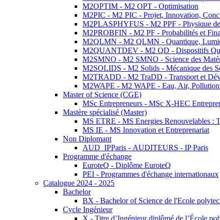
M2OPTIM - M2 OPT - Optimisation
M2PIC - M2 PIC - Projet, Innovation, Conc
M2PLASPHYFUS - M2 PPF - Physique des P
M2PROBFIN - M2 PF - Probabilités et Fin
M2QLMN - M2 QLMN - Quantique, Lumière
M2QUANTDEV - M2 QD - Dispositifs Qua
M2SMNO - M2 SMNO - Science des Matéri
M2SOLIDS - M2 Solids - Mécanique des So
M2TRADD - M2 TraDD - Transport et Dév
M2WAPE - M2 WAPE - Eau, Air, Pollution 
Master of Science (CGE)
MSc Entrepreneurs - MSc X-HEC Entrepre
Mastère spécialisé (Master)
MS ETRE - MS Energies Renouvelables : Tec
MS IE - MS Innovation et Entreprenariat
Non Diplomant
AUD_IPParis - AUDITEURS - IP Paris
Programme d'échange
EuroteQ - Diplôme EuroteQ
PEI - Programmes d'échange internationaux
Catalogue 2024 - 2025
Bachelor
BX - Bachelor of Science de l'Ecole polyte
Cycle Ingénieur
X - Titre d’Ingénieur diplômé de l’École po