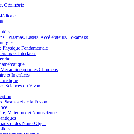
, Géométrie
édicale
ue
uides
s - Plasmas, Lasers, Accélérateurs, Tokamaks
nergies
de Physique Fondamentale
aux et Interfaces
erche
athématique
anique pour les Cliniciens
 et Interfaces
ormatique
s Sciences du Vivant
eption
lasmas et de la Fusion
ance
, Matériaux et Nanosciences
ntiques
aux et des Nano-Objets
lides