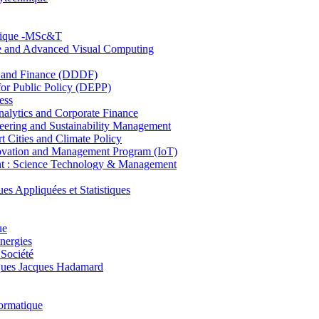
hnique -MSc&T
ce and Advanced Visual Computing
and Finance (DDDF)
r Public Policy (DEPP)
ess
ytics and Corporate Finance
ring and Sustainability Management
Cities and Climate Policy
ovation and Management Program (IoT)
: Science Technology & Management
ppliquées et Statistiques
ue
nergies
 Société
es Jacques Hadamard
ormatique