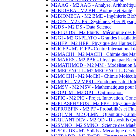
M2AAG - M2 AAG - Analyse, Arithmétique
M2BIOHEA - M2 BH - Biologie et Santé
M2BIOMECA - M2 BME - Ingénierie BioM
M2CPS - M2 CPS - Système Cyber Physiq
M2DS - M2 DS - Data Science
M2FLUIDS - M2 Fluids - Mécanique des Fl
M2GI - M2 GI-PLATO - Grandes installation
M2HEP - M2 HEP - Physique des Hautes E
M2ICFP - M2 ICFP - Centre International 
M2MACHI - M2 MACHI - Chimie des Matéri
M2MARES - M2 PBR - Physique par Rech
M2MATHMOD - M2 MM - Modélisation M
M2MECENCLI - M2 MECENCLI - Génie Méc
M2MOCHI - M2 MoChI - Chimie Moléculaire
M2MPRI - M2 MPRI - Fondements de l'Inf
M2MSV - M2 MSV - Mathématiques pour le
M2OPTIM - M2 OPT - Optimisation
M2PIC - M2 PIC - Projet, Innovation, Conc
M2PLASPHYFUS - M2 PPF - Physique des P
M2PROBFIN - M2 PF - Probabilités et Fin
M2QLMN - M2 QLMN - Quantique, Lumière
M2QUANTDEV - M2 QD - Dispositifs Qua
M2SMNO - M2 SMNO - Science des Matéri
M2SOLIDS - M2 Solids - Mécanique des So