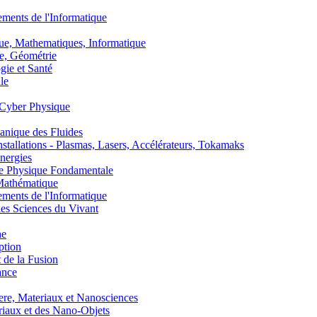
nts de l'Informatique
, Mathematiques, Informatique
, Géométrie
ie et Santé
le
Cyber Physique
nique des Fluides
lations - Plasmas, Lasers, Accélérateurs, Tokamaks
nergies
de Physique Fondamentale
athématique
nts de l'Informatique
s Sciences du Vivant
he
ption
 de la Fusion
ance
, Materiaux et Nanosciences
aux et des Nano-Objets