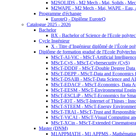
M2SOLIDS - M2 Mech - Maj. Solids - Meca
M2WAPE - M2 Mech - Maj. WAPE - Eau, Air
Programme d'échange
EuroteQ - Diplôme EuroteQ
Catalogue 2025 - 2026
Bachelor
BX - Bachelor of Science de l'Ecole polyte
Cycle Ingénieur
X - Titre d’Ingénieur diplômé de l’École po
Diplôme de formation gradué de l'Ecole Polytec
MScT-AI-ViC - MScT-Artificial Intelligen
MScT-CyS - MScT-Cybersecurity (CyS)
MScT-DDDF - MScT-Double Degree Data 
MScT-DEPP - MScT-Data and Economics fo
MScT-DSAIB - MScT-Data Science and AI 
MScT-EDACF - MScT-Economics, Data Anal
MScT-EESM - MScT-Environmental Enginee
MScT-ESCLiP - MScT-Economics for Smart 
MScT-IOT - MScT-Internet of Things : Inn
MScT-STEEM - MScT-Energy Environment 
MScT-TRAI - MScT-Trust and Responsible
MScT-ViCAI - MScT-Visual Computing and
MScT-XCin - MScT-Extended Cinematogr
Master (DNM)
M1APPMATH - M1 APPMS - Mathématiques A