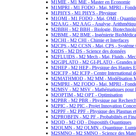
M1MIE - M1 MiE - Master en Economie
M1MPRI - M1 FODQ - Maj. MPRI - Fondeme
M1PHYS - M1 PHYS - Physique
M1QMI - M1 FODQ - Maj. QMI - Quantique
M2AAG - M2 AAG - Analyse, Arithmétique
M2BBH - M2 BBH - Biologie, Biotechnolog
M2BME - M2 BME - Ingénierie BioMédica
M2CHI - M2 CHI - Chimie et Interfaces
M2CPS - M2 CCSN - Maj. CPS - Système 
M2DS - M2 DS - Science des données
M2FLUIDS - M2 Mech - Maj. Fluids - Meca
M2GIPLATO - M2 GI-PLATO - Grandes instal
M2HEP - M2 HEP - Physique des Hautes E
M2ICFP - M2 ICFP - Centre International 
M2MATHMOD - M2 MM - Modélisation M
M2MPRI - M2 FODQ - Maj. MPRI - Fondeme
M2MSV - M2 MSV - Mathématiques pour le
M2OPTIM - M2 OPT - Optimisation
M2PBR - M2 PBR - Physique par Recherc
M2PIC - M2 PIC - Projet Innovation Conce
M2PPF - M2 PPF - Physique des Plasmas et
M2PROBFIN - M2 PF - Probabilités et Fin
M2QD - M2 QD - Dispositifs Quantiques
M2QLMN - M2 QLMN - Quantique, Lumiere
M2SMNO - M2 SMNO - Science des Materi