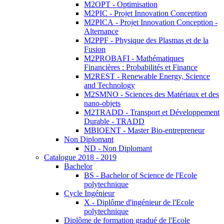
M2OPT - Optimisation
M2PIC - Projet Innovation Conception
M2PICA - Projet Innovation Conception -
Alternance
M2PPF - Physique des Plasmas et de la
Fusion
M2PROBAFI - Mathématiques
Financières : Probabilités et Finance
M2REST - Renewable Energy, Science
and Technology
M2SMNO - Sciences des Matériaux et des
nano-objets
M2TRADD - Transport et Développement
Durable - TRADD
MBIOENT - Master Bio-entrepreneur
Non Diplomant
ND - Non Diplomant
Catalogue 2018 - 2019
Bachelor
BS - Bachelor of Science de l'Ecole
polytechnique
Cycle Ingénieur
X - Diplôme d'ingénieur de l'Ecole
polytechnique
Diplôme de formation gradué de l'Ecole