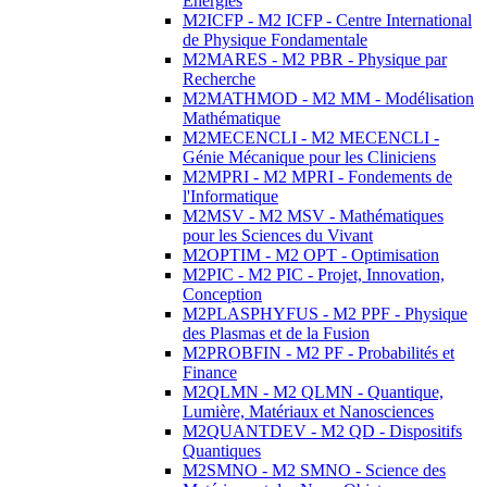
Energies
M2ICFP - M2 ICFP - Centre International
de Physique Fondamentale
M2MARES - M2 PBR - Physique par
Recherche
M2MATHMOD - M2 MM - Modélisation
Mathématique
M2MECENCLI - M2 MECENCLI -
Génie Mécanique pour les Cliniciens
M2MPRI - M2 MPRI - Fondements de
l'Informatique
M2MSV - M2 MSV - Mathématiques
pour les Sciences du Vivant
M2OPTIM - M2 OPT - Optimisation
M2PIC - M2 PIC - Projet, Innovation,
Conception
M2PLASPHYFUS - M2 PPF - Physique
des Plasmas et de la Fusion
M2PROBFIN - M2 PF - Probabilités et
Finance
M2QLMN - M2 QLMN - Quantique,
Lumière, Matériaux et Nanosciences
M2QUANTDEV - M2 QD - Dispositifs
Quantiques
M2SMNO - M2 SMNO - Science des