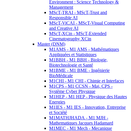
Environment : Science Technology &
Management
MScT-TRAI - MScT-Trust and
Responsible AI
MScT-ViCAI - MScT-Visual Computing
and Creative AI
MScT-XCin - MScT-Extended
Cinematography XCin
Master (DNM)
M1AMS - M1 AMS - Mathématiques
Appliquées et Statistiques
M1BBH - M1 BBH - Biologie,
Biotechnologie et Santé
M1BME - M1 BME - Ingénierie
BioMédicale
M1CHI - M1 CHI - Chimie et Interfaces
M1CPS - M1 CCSN - Maj. CPS -
Système Cyber Physique
M1HEP - M1 HEP - Physique des Hautes
Energies
M1IES - M1 IES - Innovation, Entreprise
et Société
M1MATHJHADA - M1 MJH -
Mathematiques Jacques Hadamard
M1MEC - M1 Mech - Mecanique