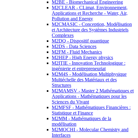
M2BE - Biomechanical Engineering
M2CLEAR - CLimat, Environnement,
Applications et Recherche - Water, Air,
Pollution and Energy
M2CMASIC - Conception, Modélisation
et Architecture des Systèmes Industriels
Complexes
M2DQ - Dispositif quantique
M2DS - Data Sciences
M2FM - Fluid Mechanics
M2HEP - High Energy physics
M2ITIE - Innovation Technologique :
ingénierie et entrepreneuriat
M2M4S - Modélisation Multiphysique
Multiéchelle des Matériaux et des
Structures
M2MAMSV - Master 2 Mathématiques et
Applications - Mathématiques pour les
Sciences du Vivant
M2MFSF - Mathématiques Financières :
Statistique et Finance
M2MM - Mathématiques de la
modélisation
M2MOCHI - Molecular Chemistry and
Interfaces