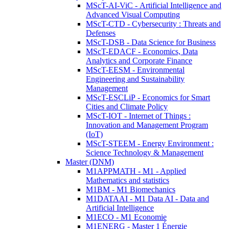
MScT-AI-ViC - Artificial Intelligence and
Advanced Visual Computing
MScT-CTD - Cybersecurity : Threats and
Defenses
MScT-DSB - Data Science for Business
MScT-EDACF - Economics, Data
Analytics and Corporate Finance
MScT-EESM - Environmental
Engineering and Sustainability
Management
MScT-ESCLiP - Economics for Smart
Cities and Climate Policy
MScT-IOT - Internet of Things :
Innovation and Management Program
(IoT)
MScT-STEEM - Energy Environment :
Science Technology & Management
Master (DNM)
M1APPMATH - M1 - Applied
Mathematics and statistics
M1BM - M1 Biomechanics
M1DATAAI - M1 Data AI - Data and
Artificial Intelligence
M1ECO - M1 Economie
M1ENERG - Master 1 Énergie