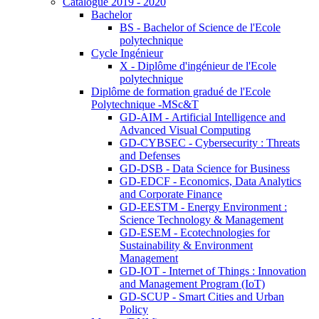
Catalogue 2019 - 2020
Bachelor
BS - Bachelor of Science de l'Ecole
polytechnique
Cycle Ingénieur
X - Diplôme d'ingénieur de l'Ecole
polytechnique
Diplôme de formation gradué de l'Ecole
Polytechnique -MSc&T
GD-AIM - Artificial Intelligence and
Advanced Visual Computing
GD-CYBSEC - Cybersecurity : Threats
and Defenses
GD-DSB - Data Science for Business
GD-EDCF - Economics, Data Analytics
and Corporate Finance
GD-EESTM - Energy Environment :
Science Technology & Management
GD-ESEM - Ecotechnologies for
Sustainability & Environment
Management
GD-IOT - Internet of Things : Innovation
and Management Program (IoT)
GD-SCUP - Smart Cities and Urban
Policy