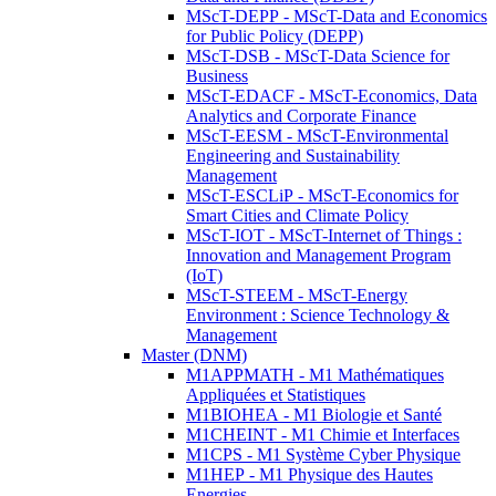
MScT-DEPP - MScT-Data and Economics
for Public Policy (DEPP)
MScT-DSB - MScT-Data Science for
Business
MScT-EDACF - MScT-Economics, Data
Analytics and Corporate Finance
MScT-EESM - MScT-Environmental
Engineering and Sustainability
Management
MScT-ESCLiP - MScT-Economics for
Smart Cities and Climate Policy
MScT-IOT - MScT-Internet of Things :
Innovation and Management Program
(IoT)
MScT-STEEM - MScT-Energy
Environment : Science Technology &
Management
Master (DNM)
M1APPMATH - M1 Mathématiques
Appliquées et Statistiques
M1BIOHEA - M1 Biologie et Santé
M1CHEINT - M1 Chimie et Interfaces
M1CPS - M1 Système Cyber Physique
M1HEP - M1 Physique des Hautes
Energies