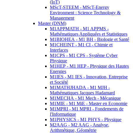
(IoT)
MScT-STEEM - MScT-Energy
Environment : Science Technology &
Management
Master (DNM)
M1APPMATH - M1 APPMS -
Mathématiques Appliquées et Statistiques
M1BIOHEA - M1 BH - Biologie et Santé
M1CHEINT - M1 CI - Chimie et
Interfaces
M1CPS - M1 CPS - Système Cyber
Physique
M1HEP - M1 HEP - Physique des Hautes
Energies
M1IES - M1 IES - Innovation, Entreprise
et Société
M1MATHJHADA - M1 MJH -
Mathématiques Jacques Hadamard
M1MECHA - M1 Mech - Mécanique
M1MIE - M1 MiE - Master en Economie
M1MPRI - M1 MPRI - Fondements de
l'Informatique
M1PHYSICS - M1 PHYS - Physique
M2AAG - M2 AAG - Analyse,
Arithmétique, Géométrie