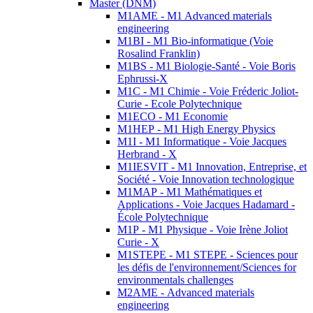
Master (DNM)
M1AME - M1 Advanced materials
engineering
M1BI - M1 Bio-informatique (Voie
Rosalind Franklin)
M1BS - M1 Biologie-Santé - Voie Boris
Ephrussi-X
M1C - M1 Chimie - Voie Fréderic Joliot-
Curie - Ecole Polytechnique
M1ECO - M1 Economie
M1HEP - M1 High Energy Physics
M1I - M1 Informatique - Voie Jacques
Herbrand - X
M1IESVIT - M1 Innovation, Entreprise, et
Société - Voie Innovation technologique
M1MAP - M1 Mathématiques et
Applications - Voie Jacques Hadamard -
École Polytechnique
M1P - M1 Physique - Voie Irène Joliot
Curie - X
M1STEPE - M1 STEPE - Sciences pour
les défis de l'environnement/Sciences for
environmentals challenges
M2AME - Advanced materials
engineering