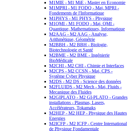
M1MIE - M1 MiE - Master en Economie
M1MPRI - M1 FODQ - Maj. MPRI -
Fondements de l'Informatique
M1PHYS - M1 PHYS - Physique
M1QMI - M1 FODQ - Maj. QMI -
Quantique, Mathematiques, Informatique
M2AAG - M2 AAG - Analyse,
Arithmétique, Géométrie
M2BBH - M2 BBH - Biologie,
Biotechnologie et Santé
M2BME - M2 BME - Ingénierie
BioMédicale
M2CHI - M2 CHI - Chimie et Interfaces
M2CPS - M2 CCSN - Maj. CPS -
Système Cyber Physique
M2DS - M2 DS - Science des données
M2FLUIDS - M2 Mech - Maj. Fluids -
Mecanique des Fluides
M2GIPLATO - M2 GI-PLATO - Grandes
installations - Plasmas, Lasers,
Accélérateurs, Tokamaks
M2HEP - M2 HEP - Physique des Hautes
Energies
M2ICFP - M2 ICFP - Centre International
de Physique Fondamentale