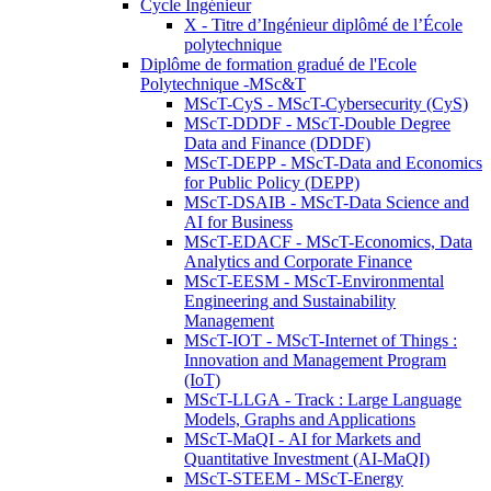
Cycle Ingénieur
X - Titre d’Ingénieur diplômé de l’École
polytechnique
Diplôme de formation gradué de l'Ecole
Polytechnique -MSc&T
MScT-CyS - MScT-Cybersecurity (CyS)
MScT-DDDF - MScT-Double Degree
Data and Finance (DDDF)
MScT-DEPP - MScT-Data and Economics
for Public Policy (DEPP)
MScT-DSAIB - MScT-Data Science and
AI for Business
MScT-EDACF - MScT-Economics, Data
Analytics and Corporate Finance
MScT-EESM - MScT-Environmental
Engineering and Sustainability
Management
MScT-IOT - MScT-Internet of Things :
Innovation and Management Program
(IoT)
MScT-LLGA - Track : Large Language
Models, Graphs and Applications
MScT-MaQI - AI for Markets and
Quantitative Investment (AI-MaQI)
MScT-STEEM - MScT-Energy