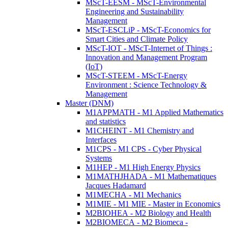
MScT-EESM - MScT-Environmental
Engineering and Sustainability
Management
MScT-ESCLiP - MScT-Economics for
Smart Cities and Climate Policy
MScT-IOT - MScT-Internet of Things :
Innovation and Management Program
(IoT)
MScT-STEEM - MScT-Energy
Environment : Science Technology &
Management
Master (DNM)
M1APPMATH - M1 Applied Mathematics
and statistics
M1CHEINT - M1 Chemistry and
Interfaces
M1CPS - M1 CPS - Cyber Physical
Systems
M1HEP - M1 High Energy Physics
M1MATHJHADA - M1 Mathematiques
Jacques Hadamard
M1MECHA - M1 Mechanics
M1MIE - M1 MIE - Master in Economics
M2BIOHEA - M2 Biology and Health
M2BIOMECA - M2 Biomeca -