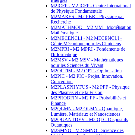
Energies
M2ICFP - M2 ICFP - Centre International
de Physique Fondamentale
M2MARES - M2 PBR - Physique par
Recherche
M2MATHMOD - M2 MM - Modélisation
Mathématique
M2MECENCLI - M2 MECENCLI -
Génie Mécanique pour les Cliniciens
M2MPRI - M2 MPRI - Fondements de
l'Informatique
M2MSV - M2 MSV - Mathématiques
pour les Sciences du Vivant
M2OPTIM - M2 OPT - Optimisation
M2PIC - M2 PIC - Projet, Innovation,
Conception
M2PLASPHYFUS - M2 PPF - Physique
des Plasmas et de la Fusion
M2PROBFIN - M2 PF - Probabilités et
Finance
M2QLMN - M2 QLMN - Quantique,
Lumière, Matériaux et Nanosciences
M2QUANTDEV - M2 QD - Dispositifs
Quantiques
M2SMNO - M2 SMNO - Science des