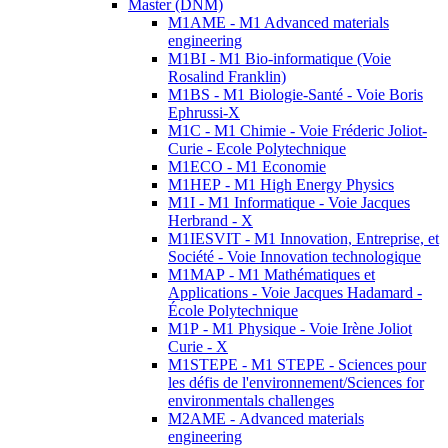
Master (DNM)
M1AME - M1 Advanced materials
engineering
M1BI - M1 Bio-informatique (Voie
Rosalind Franklin)
M1BS - M1 Biologie-Santé - Voie Boris
Ephrussi-X
M1C - M1 Chimie - Voie Fréderic Joliot-
Curie - Ecole Polytechnique
M1ECO - M1 Economie
M1HEP - M1 High Energy Physics
M1I - M1 Informatique - Voie Jacques
Herbrand - X
M1IESVIT - M1 Innovation, Entreprise, et
Société - Voie Innovation technologique
M1MAP - M1 Mathématiques et
Applications - Voie Jacques Hadamard -
École Polytechnique
M1P - M1 Physique - Voie Irène Joliot
Curie - X
M1STEPE - M1 STEPE - Sciences pour
les défis de l'environnement/Sciences for
environmentals challenges
M2AME - Advanced materials
engineering