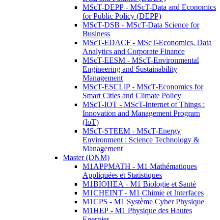
MScT-DEPP - MScT-Data and Economics
for Public Policy (DEPP)
MScT-DSB - MScT-Data Science for
Business
MScT-EDACF - MScT-Economics, Data
Analytics and Corporate Finance
MScT-EESM - MScT-Environmental
Engineering and Sustainability
Management
MScT-ESCLiP - MScT-Economics for
Smart Cities and Climate Policy
MScT-IOT - MScT-Internet of Things :
Innovation and Management Program
(IoT)
MScT-STEEM - MScT-Energy
Environment : Science Technology &
Management
Master (DNM)
M1APPMATH - M1 Mathématiques
Appliquées et Statistiques
M1BIOHEA - M1 Biologie et Santé
M1CHEINT - M1 Chimie et Interfaces
M1CPS - M1 Système Cyber Physique
M1HEP - M1 Physique des Hautes
Energies