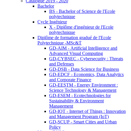
Catalogue 2019 - 2020
Bachelor
BS - Bachelor of Science de l'Ecole
polytechnique
Cycle Ingénieur
X - Diplôme d'ingénieur de l'Ecole
polytechnique
Diplôme de formation gradué de l'Ecole
Polytechnique -MSc&T
GD-AIM - Artificial Intelligence and
Advanced Visual Computing
GD-CYBSEC - Cybersecurity : Threats
and Defenses
GD-DSB - Data Science for Business
GD-EDCF - Economics, Data Analytics
and Corporate Finance
GD-EESTM - Energy Environment :
Science Technology & Management
GD-ESEM - Ecotechnologies for
Sustainability & Environment
Management
GD-IOT - Internet of Things : Innovation
and Management Program (IoT)
GD-SCUP - Smart Cities and Urban
Policy