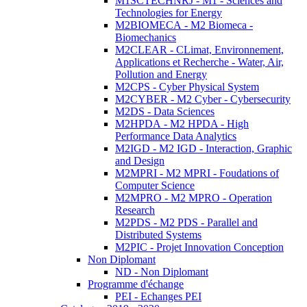
M1SCTECHNRJ - M1 - Sciences and
Technologies for Energy
M2BIOMECA - M2 Biomeca -
Biomechanics
M2CLEAR - CLimat, Environnement,
Applications et Recherche - Water, Air,
Pollution and Energy
M2CPS - Cyber Physical System
M2CYBER - M2 Cyber - Cybersecurity
M2DS - Data Sciences
M2HPDA - M2 HPDA - High
Performance Data Analytics
M2IGD - M2 IGD - Interaction, Graphic
and Design
M2MPRI - M2 MPRI - Foudations of
Computer Science
M2MPRO - M2 MPRO - Operation
Research
M2PDS - M2 PDS - Parallel and
Distributed Systems
M2PIC - Projet Innovation Conception
Non Diplomant
ND - Non Diplomant
Programme d'échange
PEI - Echanges PEI