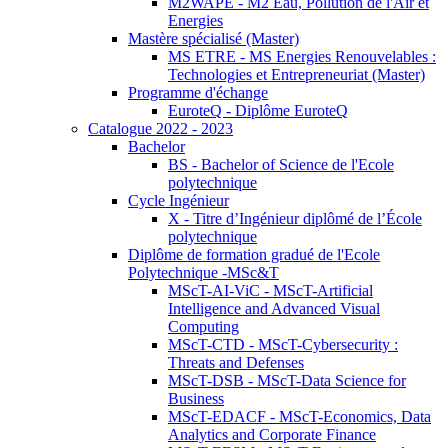
M2WAPE - M2 Eau, Pollution de l'Air et
Energies
Mastère spécialisé (Master)
MS ETRE - MS Energies Renouvelables :
Technologies et Entrepreneuriat (Master)
Programme d'échange
EuroteQ - Diplôme EuroteQ
Catalogue 2022 - 2023
Bachelor
BS - Bachelor of Science de l'Ecole
polytechnique
Cycle Ingénieur
X - Titre d’Ingénieur diplômé de l’École
polytechnique
Diplôme de formation gradué de l'Ecole
Polytechnique -MSc&T
MScT-AI-ViC - MScT-Artificial
Intelligence and Advanced Visual
Computing
MScT-CTD - MScT-Cybersecurity :
Threats and Defenses
MScT-DSB - MScT-Data Science for
Business
MScT-EDACF - MScT-Economics, Data
Analytics and Corporate Finance