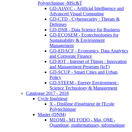
Polytechnique -MSc&T
GD-AIAVC - Artificial Intelligence and
Advanced Visual Computing
GD-CTD - Cybersecurity : Threats &
Defenses
GD-DSB - Data Science for Business
GD-ECOSEM - Ecotechnologies for
Sustainability & Environment
Management
GD-EDACF - Economics, Data Analytics
and Corporate Finance
GD-IOT - Internet of Things : Innovation
and Management Program (IoT)
GD-SCUP - Smart Cities and Urban
Policy
GD-STEEM - Energy Environment :
Science Technology & Management
Catalogue 2017 - 2018
Cycle Ingénieur
X - Diplôme d'ingénieur de l'Ecole
Polytechnique
Master (DNM)
M1QMI - M1 FODQ - Maj. QMI -
Quantique, mathematiques, informatique