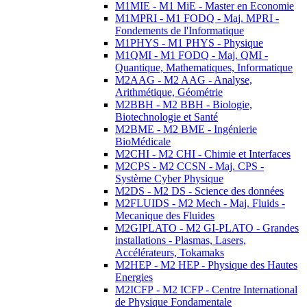
M1MIE - M1 MiE - Master en Economie
M1MPRI - M1 FODQ - Maj. MPRI -
Fondements de l'Informatique
M1PHYS - M1 PHYS - Physique
M1QMI - M1 FODQ - Maj. QMI -
Quantique, Mathematiques, Informatique
M2AAG - M2 AAG - Analyse,
Arithmétique, Géométrie
M2BBH - M2 BBH - Biologie,
Biotechnologie et Santé
M2BME - M2 BME - Ingénierie
BioMédicale
M2CHI - M2 CHI - Chimie et Interfaces
M2CPS - M2 CCSN - Maj. CPS -
Système Cyber Physique
M2DS - M2 DS - Science des données
M2FLUIDS - M2 Mech - Maj. Fluids -
Mecanique des Fluides
M2GIPLATO - M2 GI-PLATO - Grandes
installations - Plasmas, Lasers,
Accélérateurs, Tokamaks
M2HEP - M2 HEP - Physique des Hautes
Energies
M2ICFP - M2 ICFP - Centre International
de Physique Fondamentale