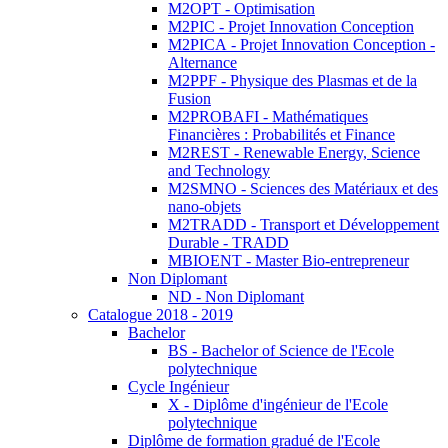
M2OPT - Optimisation
M2PIC - Projet Innovation Conception
M2PICA - Projet Innovation Conception -
Alternance
M2PPF - Physique des Plasmas et de la
Fusion
M2PROBAFI - Mathématiques
Financières : Probabilités et Finance
M2REST - Renewable Energy, Science
and Technology
M2SMNO - Sciences des Matériaux et des
nano-objets
M2TRADD - Transport et Développement
Durable - TRADD
MBIOENT - Master Bio-entrepreneur
Non Diplomant
ND - Non Diplomant
Catalogue 2018 - 2019
Bachelor
BS - Bachelor of Science de l'Ecole
polytechnique
Cycle Ingénieur
X - Diplôme d'ingénieur de l'Ecole
polytechnique
Diplôme de formation gradué de l'Ecole