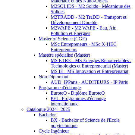
Matériaux et des Nano-Objets
M2SOLIDS - M2 Solids - Mécanique des
Solides
M2TRADD - M2 TraDD - Transport et
Développement Durable
M2WAPE - M2 WAPE - Eau, Air,
Pollution et Énergies
Master of Science (CGE)
MSc Entrepreneurs - MSc X-HEC
Entrepreneurs
Mastère spécialisé (Master)
MS ETRE - MS Energies Renouvelables :
Technologies et Entrepreneuriat (Master)
MS IE - MS Innovation et Entreprenariat
Non Diplomant
AUD_IPParis - AUDITEURS - IP Paris
Programme d'échange
EuroteQ - Diplôme EuroteQ
PEI - Programmes d'échange
internationaux
Catalogue 2024 - 2025
Bachelor
BX - Bachelor of Science de l'Ecole
polytechnique
Cycle Ingénieur