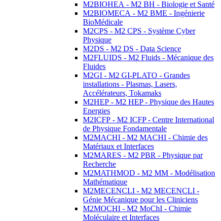
M2BIOHEA - M2 BH - Biologie et Santé
M2BIOMECA - M2 BME - Ingénierie
BioMédicale
M2CPS - M2 CPS - Système Cyber
Physique
M2DS - M2 DS - Data Science
M2FLUIDS - M2 Fluids - Mécanique des
Fluides
M2GI - M2 GI-PLATO - Grandes
installations - Plasmas, Lasers,
Accélérateurs, Tokamaks
M2HEP - M2 HEP - Physique des Hautes
Energies
M2ICFP - M2 ICFP - Centre International
de Physique Fondamentale
M2MACHI - M2 MACHI - Chimie des
Matériaux et Interfaces
M2MARES - M2 PBR - Physique par
Recherche
M2MATHMOD - M2 MM - Modélisation
Mathématique
M2MECENCLI - M2 MECENCLI -
Génie Mécanique pour les Cliniciens
M2MOCHI - M2 MoChI - Chimie
Moléculaire et Interfaces