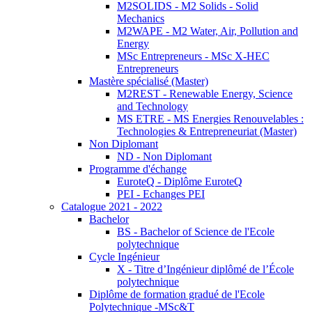
M2SOLIDS - M2 Solids - Solid
Mechanics
M2WAPE - M2 Water, Air, Pollution and
Energy
MSc Entrepreneurs - MSc X-HEC
Entrepreneurs
Mastère spécialisé (Master)
M2REST - Renewable Energy, Science
and Technology
MS ETRE - MS Energies Renouvelables :
Technologies & Entrepreneuriat (Master)
Non Diplomant
ND - Non Diplomant
Programme d'échange
EuroteQ - Diplôme EuroteQ
PEI - Echanges PEI
Catalogue 2021 - 2022
Bachelor
BS - Bachelor of Science de l'Ecole
polytechnique
Cycle Ingénieur
X - Titre d’Ingénieur diplômé de l’École
polytechnique
Diplôme de formation gradué de l'Ecole
Polytechnique -MSc&T