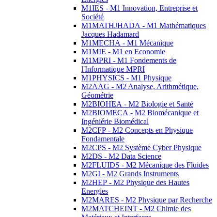
M1IES - M1 Innovation, Entreprise et
Société
M1MATHJHADA - M1 Mathématiques
Jacques Hadamard
M1MECHA - M1 Mécanique
M1MIE - M1 en Economie
M1MPRI - M1 Fondements de
l'Informatique MPRI
M1PHYSICS - M1 Physique
M2AAG - M2 Analyse, Arithmétique,
Géométrie
M2BIOHEA - M2 Biologie et Santé
M2BIOMECA - M2 Biomécanique et
Ingéniérie Biomédical
M2CFP - M2 Concepts en Physique
Fondamentale
M2CPS - M2 Système Cyber Physique
M2DS - M2 Data Science
M2FLUIDS - M2 Mécanique des Fluides
M2GI - M2 Grands Instruments
M2HEP - M2 Physique des Hautes
Energies
M2MARES - M2 Physique par Recherche
M2MATCHEINT - M2 Chimie des