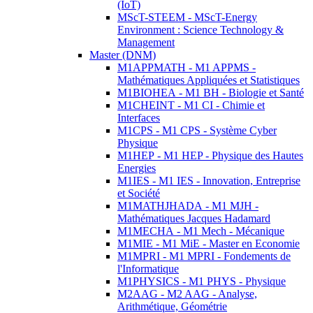
(IoT)
MScT-STEEM - MScT-Energy
Environment : Science Technology &
Management
Master (DNM)
M1APPMATH - M1 APPMS -
Mathématiques Appliquées et Statistiques
M1BIOHEA - M1 BH - Biologie et Santé
M1CHEINT - M1 CI - Chimie et
Interfaces
M1CPS - M1 CPS - Système Cyber
Physique
M1HEP - M1 HEP - Physique des Hautes
Energies
M1IES - M1 IES - Innovation, Entreprise
et Société
M1MATHJHADA - M1 MJH -
Mathématiques Jacques Hadamard
M1MECHA - M1 Mech - Mécanique
M1MIE - M1 MiE - Master en Economie
M1MPRI - M1 MPRI - Fondements de
l'Informatique
M1PHYSICS - M1 PHYS - Physique
M2AAG - M2 AAG - Analyse,
Arithmétique, Géométrie