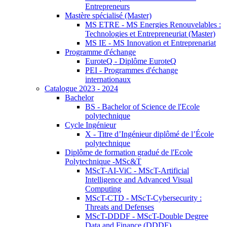
Entrepreneurs
Mastère spécialisé (Master)
MS ETRE - MS Energies Renouvelables :
Technologies et Entrepreneuriat (Master)
MS IE - MS Innovation et Entreprenariat
Programme d'échange
EuroteQ - Diplôme EuroteQ
PEI - Programmes d'échange
internationaux
Catalogue 2023 - 2024
Bachelor
BS - Bachelor of Science de l'Ecole
polytechnique
Cycle Ingénieur
X - Titre d’Ingénieur diplômé de l’École
polytechnique
Diplôme de formation gradué de l'Ecole
Polytechnique -MSc&T
MScT-AI-ViC - MScT-Artificial
Intelligence and Advanced Visual
Computing
MScT-CTD - MScT-Cybersecurity :
Threats and Defenses
MScT-DDDF - MScT-Double Degree
Data and Finance (DDDF)