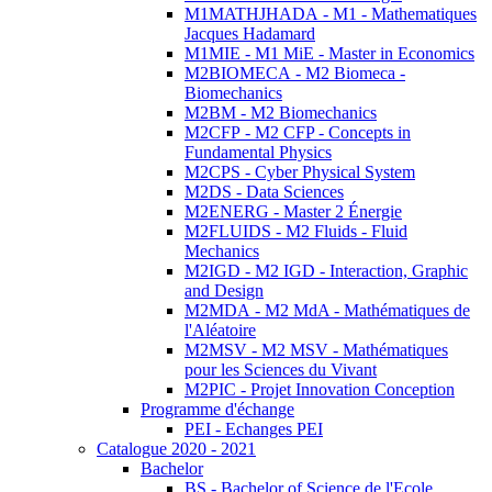
M1MATHJHADA - M1 - Mathematiques
Jacques Hadamard
M1MIE - M1 MiE - Master in Economics
M2BIOMECA - M2 Biomeca -
Biomechanics
M2BM - M2 Biomechanics
M2CFP - M2 CFP - Concepts in
Fundamental Physics
M2CPS - Cyber Physical System
M2DS - Data Sciences
M2ENERG - Master 2 Énergie
M2FLUIDS - M2 Fluids - Fluid
Mechanics
M2IGD - M2 IGD - Interaction, Graphic
and Design
M2MDA - M2 MdA - Mathématiques de
l'Aléatoire
M2MSV - M2 MSV - Mathématiques
pour les Sciences du Vivant
M2PIC - Projet Innovation Conception
Programme d'échange
PEI - Echanges PEI
Catalogue 2020 - 2021
Bachelor
BS - Bachelor of Science de l'Ecole