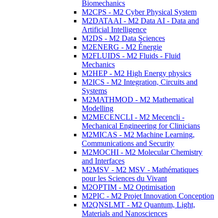
Biomechanics
M2CPS - M2 Cyber Physical System
M2DATAAI - M2 Data AI - Data and
Artificial Intelligence
M2DS - M2 Data Sciences
M2ENERG - M2 Énergie
M2FLUIDS - M2 Fluids - Fluid
Mechanics
M2HEP - M2 High Energy physics
M2ICS - M2 Integration, Circuits and
Systems
M2MATHMOD - M2 Mathematical
Modelling
M2MECENCLI - M2 Mecencli -
Mechanical Engineering for Clinicians
M2MICAS - M2 Machine Learning,
Communications and Security
M2MOCHI - M2 Molecular Chemistry
and Interfaces
M2MSV - M2 MSV - Mathématiques
pour les Sciences du Vivant
M2OPTIM - M2 Optimisation
M2PIC - M2 Projet Innovation Conception
M2QNSLMT - M2 Quantum, Light,
Materials and Nanosciences