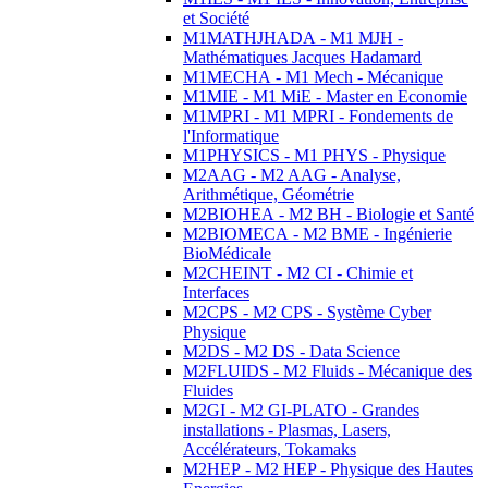
et Société
M1MATHJHADA - M1 MJH -
Mathématiques Jacques Hadamard
M1MECHA - M1 Mech - Mécanique
M1MIE - M1 MiE - Master en Economie
M1MPRI - M1 MPRI - Fondements de
l'Informatique
M1PHYSICS - M1 PHYS - Physique
M2AAG - M2 AAG - Analyse,
Arithmétique, Géométrie
M2BIOHEA - M2 BH - Biologie et Santé
M2BIOMECA - M2 BME - Ingénierie
BioMédicale
M2CHEINT - M2 CI - Chimie et
Interfaces
M2CPS - M2 CPS - Système Cyber
Physique
M2DS - M2 DS - Data Science
M2FLUIDS - M2 Fluids - Mécanique des
Fluides
M2GI - M2 GI-PLATO - Grandes
installations - Plasmas, Lasers,
Accélérateurs, Tokamaks
M2HEP - M2 HEP - Physique des Hautes