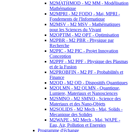
M2MATHMOD - M2 MM - Modélisation
Mathématique
M2MPRI - M2 FODQ - Maj. MPRI -
Fondements de l'Informatique
M2MSV - M2 MSV - Mathématiques
pour les Sciences du Vivant
M2OPTIM - M2 OPT - Optimisation
M2PBR - M2 PBR - Physique par
Recherche
M2PIC - M2 PIC - Projet Innovation
Conception
M2PPF - M2 PPF - Physique des Plasmas
et de la Fusion
M2PROBFIN - M2 PF - Probabilités et
Finance
M2QD - M2 QD - Dispositifs Quantiques
M2QLMN - M2 QLMN - Quantique,
Lumiere, Materiaux et Nanosciences
M2SMNO - M2 SMNO - Science des
Materiaux et des Nano-Objets
M2SOLIDS - M2 Mech - Maj. Solids -
Mecanique des Solides
M2WAPE - M2 Mech - Maj. WAPE -
Eau, Air, Pollution et Energies
Programme d'échange