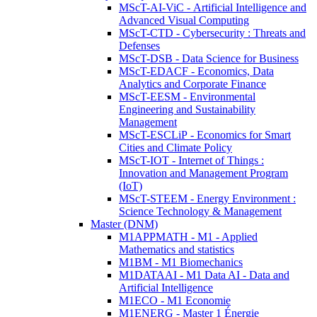
MScT-AI-ViC - Artificial Intelligence and
Advanced Visual Computing
MScT-CTD - Cybersecurity : Threats and
Defenses
MScT-DSB - Data Science for Business
MScT-EDACF - Economics, Data
Analytics and Corporate Finance
MScT-EESM - Environmental
Engineering and Sustainability
Management
MScT-ESCLiP - Economics for Smart
Cities and Climate Policy
MScT-IOT - Internet of Things :
Innovation and Management Program
(IoT)
MScT-STEEM - Energy Environment :
Science Technology & Management
Master (DNM)
M1APPMATH - M1 - Applied
Mathematics and statistics
M1BM - M1 Biomechanics
M1DATAAI - M1 Data AI - Data and
Artificial Intelligence
M1ECO - M1 Economie
M1ENERG - Master 1 Énergie