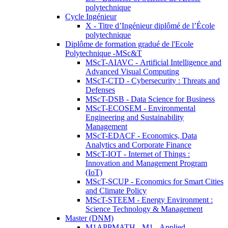
polytechnique
Cycle Ingénieur
X - Titre d’Ingénieur diplômé de l’École
polytechnique
Diplôme de formation gradué de l'Ecole
Polytechnique -MSc&T
MScT-AIAVC - Artificial Intelligence and
Advanced Visual Computing
MScT-CTD - Cybersecurity : Threats and
Defenses
MScT-DSB - Data Science for Business
MScT-ECOSEM - Environmental
Engineering and Sustainability
Management
MScT-EDACF - Economics, Data
Analytics and Corporate Finance
MScT-IOT - Internet of Things :
Innovation and Management Program
(IoT)
MScT-SCUP - Economics for Smart Cities
and Climate Policy
MScT-STEEM - Energy Environment :
Science Technology & Management
Master (DNM)
M1APPMATH - M1 - Applied