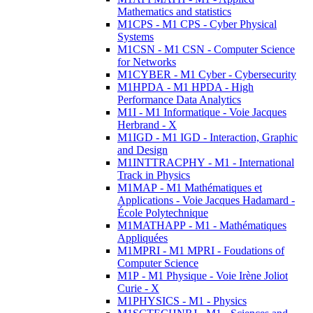
Mathematics and statistics
M1CPS - M1 CPS - Cyber Physical
Systems
M1CSN - M1 CSN - Computer Science
for Networks
M1CYBER - M1 Cyber - Cybersecurity
M1HPDA - M1 HPDA - High
Performance Data Analytics
M1I - M1 Informatique - Voie Jacques
Herbrand - X
M1IGD - M1 IGD - Interaction, Graphic
and Design
M1INTTRACPHY - M1 - International
Track in Physics
M1MAP - M1 Mathématiques et
Applications - Voie Jacques Hadamard -
École Polytechnique
M1MATHAPP - M1 - Mathématiques
Appliquées
M1MPRI - M1 MPRI - Foudations of
Computer Science
M1P - M1 Physique - Voie Irène Joliot
Curie - X
M1PHYSICS - M1 - Physics