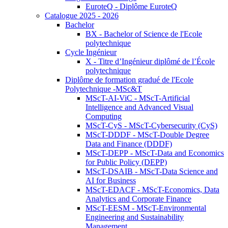
EuroteQ - Diplôme EuroteQ
Catalogue 2025 - 2026
Bachelor
BX - Bachelor of Science de l'Ecole
polytechnique
Cycle Ingénieur
X - Titre d’Ingénieur diplômé de l’École
polytechnique
Diplôme de formation gradué de l'Ecole
Polytechnique -MSc&T
MScT-AI-ViC - MScT-Artificial
Intelligence and Advanced Visual
Computing
MScT-CyS - MScT-Cybersecurity (CyS)
MScT-DDDF - MScT-Double Degree
Data and Finance (DDDF)
MScT-DEPP - MScT-Data and Economics
for Public Policy (DEPP)
MScT-DSAIB - MScT-Data Science and
AI for Business
MScT-EDACF - MScT-Economics, Data
Analytics and Corporate Finance
MScT-EESM - MScT-Environmental
Engineering and Sustainability
Management