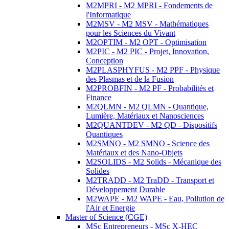
M2MPRI - M2 MPRI - Fondements de
l'Informatique
M2MSV - M2 MSV - Mathématiques
pour les Sciences du Vivant
M2OPTIM - M2 OPT - Optimisation
M2PIC - M2 PIC - Projet, Innovation,
Conception
M2PLASPHYFUS - M2 PPF - Physique
des Plasmas et de la Fusion
M2PROBFIN - M2 PF - Probabilités et
Finance
M2QLMN - M2 QLMN - Quantique,
Lumière, Matériaux et Nanosciences
M2QUANTDEV - M2 QD - Dispositifs
Quantiques
M2SMNO - M2 SMNO - Science des
Matériaux et des Nano-Objets
M2SOLIDS - M2 Solids - Mécanique des
Solides
M2TRADD - M2 TraDD - Transport et
Développement Durable
M2WAPE - M2 WAPE - Eau, Pollution de
l'Air et Energie
Master of Science (CGE)
MSc Entrepreneurs - MSc X-HEC