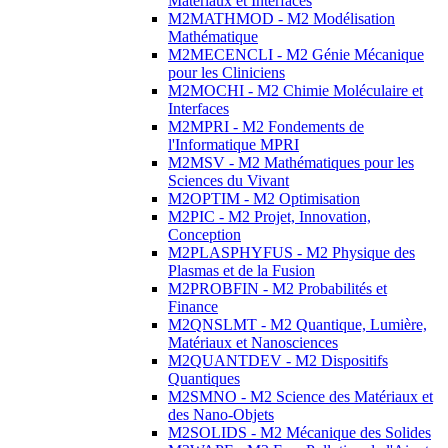
Matériaux et Interfaces
M2MATHMOD - M2 Modélisation
Mathématique
M2MECENCLI - M2 Génie Mécanique
pour les Cliniciens
M2MOCHI - M2 Chimie Moléculaire et
Interfaces
M2MPRI - M2 Fondements de
l'Informatique MPRI
M2MSV - M2 Mathématiques pour les
Sciences du Vivant
M2OPTIM - M2 Optimisation
M2PIC - M2 Projet, Innovation,
Conception
M2PLASPHYFUS - M2 Physique des
Plasmas et de la Fusion
M2PROBFIN - M2 Probabilités et
Finance
M2QNSLMT - M2 Quantique, Lumière,
Matériaux et Nanosciences
M2QUANTDEV - M2 Dispositifs
Quantiques
M2SMNO - M2 Science des Matériaux et
des Nano-Objets
M2SOLIDS - M2 Mécanique des Solides