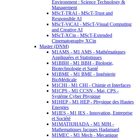
Environment : Science Technology &
Management
MScT-TRAI - MScT-Trust and
Responsible AI
MScT-ViCAI - MScT-Visual Computing
and Creative AI
MScT-XCin - MScT-Extended
Cinematography XCin
Master (DNM)
M1AMS - M1 AMS - Mathématiques
Appliquées et Statistiques
M1BBH - M1 BBH - Biologie,
Biotechnologie et Santé
M1BME - M1 BME - Ingénierie
BioMédicale
M1CHI - M1 CHI - Chimie et Interfaces
M1CPS - M1 CCSN - Maj. CPS -
Système Cyber Physique
M1HEP - M1 HEP - Physique des Hautes
Energies
M1IES - M1 IES - Innovation, Entreprise
et Société
M1MATHJHADA - M1 MJH -
Mathematiques Jacques Hadamard
M1MEC - M1 Mech - Mecanique