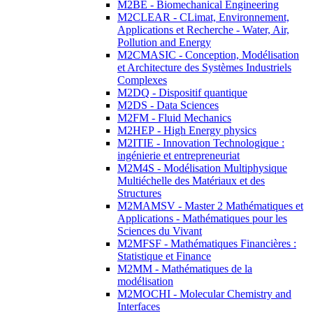
M2BE - Biomechanical Engineering
M2CLEAR - CLimat, Environnement,
Applications et Recherche - Water, Air,
Pollution and Energy
M2CMASIC - Conception, Modélisation
et Architecture des Systèmes Industriels
Complexes
M2DQ - Dispositif quantique
M2DS - Data Sciences
M2FM - Fluid Mechanics
M2HEP - High Energy physics
M2ITIE - Innovation Technologique :
ingénierie et entrepreneuriat
M2M4S - Modélisation Multiphysique
Multiéchelle des Matériaux et des
Structures
M2MAMSV - Master 2 Mathématiques et
Applications - Mathématiques pour les
Sciences du Vivant
M2MFSF - Mathématiques Financières :
Statistique et Finance
M2MM - Mathématiques de la
modélisation
M2MOCHI - Molecular Chemistry and
Interfaces