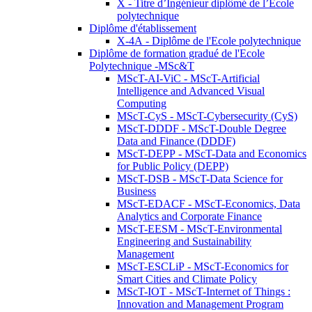
X - Titre d’Ingénieur diplômé de l’École
polytechnique
Diplôme d'établissement
X-4A - Diplôme de l'Ecole polytechnique
Diplôme de formation gradué de l'Ecole
Polytechnique -MSc&T
MScT-AI-ViC - MScT-Artificial
Intelligence and Advanced Visual
Computing
MScT-CyS - MScT-Cybersecurity (CyS)
MScT-DDDF - MScT-Double Degree
Data and Finance (DDDF)
MScT-DEPP - MScT-Data and Economics
for Public Policy (DEPP)
MScT-DSB - MScT-Data Science for
Business
MScT-EDACF - MScT-Economics, Data
Analytics and Corporate Finance
MScT-EESM - MScT-Environmental
Engineering and Sustainability
Management
MScT-ESCLiP - MScT-Economics for
Smart Cities and Climate Policy
MScT-IOT - MScT-Internet of Things :
Innovation and Management Program