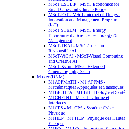
MScT-ESCLiP - MScT-Economics for
Smart Cities and Climate Policy
MScT-IOT - MScT-Internet of Things :
Innovation and Management Program
(IoT)
MScT-STEEM - MScT-Energy
Environment : Science Technology &
Management
MScT-TRAI - MScT-Trust and
Responsible AI
MScT-ViCAI - MScT-Visual Computing
and Creative AI
MScT-XCin - MScT-Extended
Cinematography XCin
Master (DNM)
M1APPMATH - M1 APPMS -
Mathématiques Appliquées et Statistiques
M1BIOHEA - M1 BH - Biologie et Santé
M1CHEINT - M1 CI - Chimie et
Interfaces
M1CPS - M1 CPS - Système Cyber
Physique
M1HEP - M1 HEP - Physique des Hautes
Energies
M1IES - M1 IES - Innovation, Entreprise