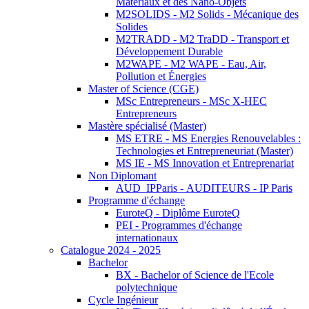
Matériaux et des Nano-Objets
M2SOLIDS - M2 Solids - Mécanique des
Solides
M2TRADD - M2 TraDD - Transport et
Développement Durable
M2WAPE - M2 WAPE - Eau, Air,
Pollution et Énergies
Master of Science (CGE)
MSc Entrepreneurs - MSc X-HEC
Entrepreneurs
Mastère spécialisé (Master)
MS ETRE - MS Energies Renouvelables :
Technologies et Entrepreneuriat (Master)
MS IE - MS Innovation et Entreprenariat
Non Diplomant
AUD_IPParis - AUDITEURS - IP Paris
Programme d'échange
EuroteQ - Diplôme EuroteQ
PEI - Programmes d'échange
internationaux
Catalogue 2024 - 2025
Bachelor
BX - Bachelor of Science de l'Ecole
polytechnique
Cycle Ingénieur