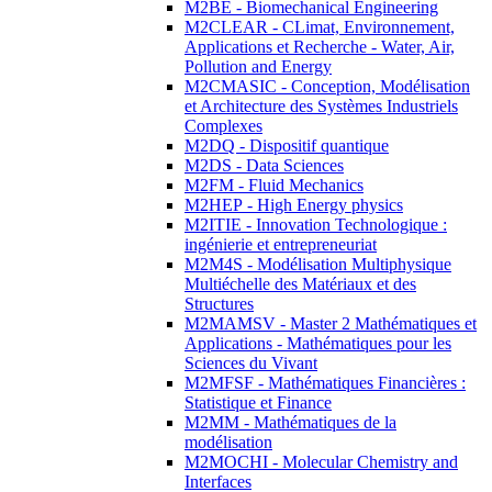
M2BE - Biomechanical Engineering
M2CLEAR - CLimat, Environnement,
Applications et Recherche - Water, Air,
Pollution and Energy
M2CMASIC - Conception, Modélisation
et Architecture des Systèmes Industriels
Complexes
M2DQ - Dispositif quantique
M2DS - Data Sciences
M2FM - Fluid Mechanics
M2HEP - High Energy physics
M2ITIE - Innovation Technologique :
ingénierie et entrepreneuriat
M2M4S - Modélisation Multiphysique
Multiéchelle des Matériaux et des
Structures
M2MAMSV - Master 2 Mathématiques et
Applications - Mathématiques pour les
Sciences du Vivant
M2MFSF - Mathématiques Financières :
Statistique et Finance
M2MM - Mathématiques de la
modélisation
M2MOCHI - Molecular Chemistry and
Interfaces