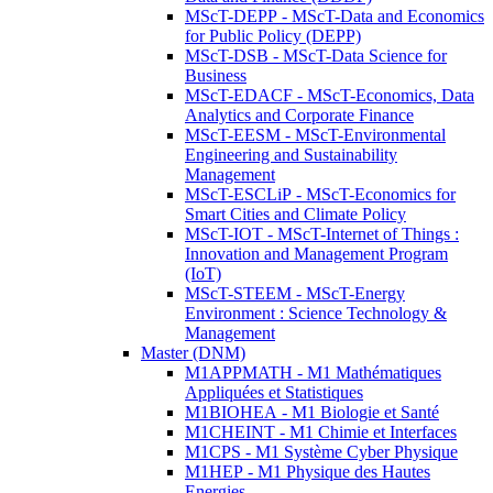
MScT-DEPP - MScT-Data and Economics
for Public Policy (DEPP)
MScT-DSB - MScT-Data Science for
Business
MScT-EDACF - MScT-Economics, Data
Analytics and Corporate Finance
MScT-EESM - MScT-Environmental
Engineering and Sustainability
Management
MScT-ESCLiP - MScT-Economics for
Smart Cities and Climate Policy
MScT-IOT - MScT-Internet of Things :
Innovation and Management Program
(IoT)
MScT-STEEM - MScT-Energy
Environment : Science Technology &
Management
Master (DNM)
M1APPMATH - M1 Mathématiques
Appliquées et Statistiques
M1BIOHEA - M1 Biologie et Santé
M1CHEINT - M1 Chimie et Interfaces
M1CPS - M1 Système Cyber Physique
M1HEP - M1 Physique des Hautes
Energies