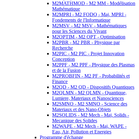
M2MATHMOD - M2 MM - Modélisation
Mathématique
M2MPRI - M2 FODQ - Maj. MPRI -
Fondements de l'Informatique
M2MSV - M2 MSV - Mathématiques
pour les Sciences du Vivant
M2OPTIM - M2 OPT - Optimisation
M2PBR - M2 PBR - Physique par
Recherche
M2PIC - M2 PIC - Projet Innovation
Conception
M2PPF - M2 PPF - Physique des Plasmas
et de la Fusion
M2PROBFIN - M2 PF - Probabilités et
Finance
M2QD - M2 QD - Dispositifs Quantiques
M2QLMN - M2 QLMN - Quantique,
Lumiere, Materiaux et Nanosciences
M2SMNO - M2 SMNO - Science des
Materiaux et des Nano-Objets
M2SOLIDS - M2 Mech - Maj. Solids -
Mecanique des Solides
M2WAPE - M2 Mech - Maj. WAPE -
Eau, Air, Pollution et Energies
Programme d'échange