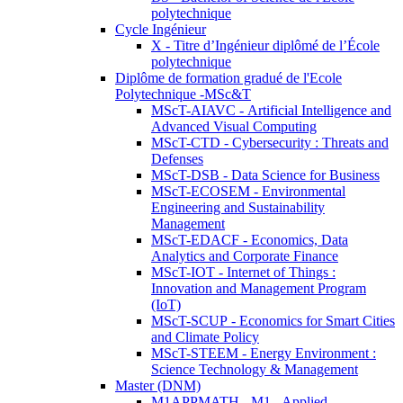
polytechnique
Cycle Ingénieur
X - Titre d’Ingénieur diplômé de l’École
polytechnique
Diplôme de formation gradué de l'Ecole
Polytechnique -MSc&T
MScT-AIAVC - Artificial Intelligence and
Advanced Visual Computing
MScT-CTD - Cybersecurity : Threats and
Defenses
MScT-DSB - Data Science for Business
MScT-ECOSEM - Environmental
Engineering and Sustainability
Management
MScT-EDACF - Economics, Data
Analytics and Corporate Finance
MScT-IOT - Internet of Things :
Innovation and Management Program
(IoT)
MScT-SCUP - Economics for Smart Cities
and Climate Policy
MScT-STEEM - Energy Environment :
Science Technology & Management
Master (DNM)
M1APPMATH - M1 - Applied