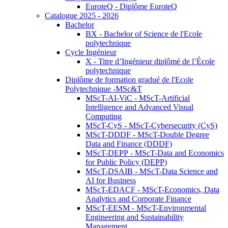
EuroteQ - Diplôme EuroteQ
Catalogue 2025 - 2026
Bachelor
BX - Bachelor of Science de l'Ecole
polytechnique
Cycle Ingénieur
X - Titre d’Ingénieur diplômé de l’École
polytechnique
Diplôme de formation gradué de l'Ecole
Polytechnique -MSc&T
MScT-AI-ViC - MScT-Artificial
Intelligence and Advanced Visual
Computing
MScT-CyS - MScT-Cybersecurity (CyS)
MScT-DDDF - MScT-Double Degree
Data and Finance (DDDF)
MScT-DEPP - MScT-Data and Economics
for Public Policy (DEPP)
MScT-DSAIB - MScT-Data Science and
AI for Business
MScT-EDACF - MScT-Economics, Data
Analytics and Corporate Finance
MScT-EESM - MScT-Environmental
Engineering and Sustainability
Management