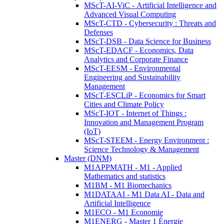
MScT-AI-ViC - Artificial Intelligence and
Advanced Visual Computing
MScT-CTD - Cybersecurity : Threats and
Defenses
MScT-DSB - Data Science for Business
MScT-EDACF - Economics, Data
Analytics and Corporate Finance
MScT-EESM - Environmental
Engineering and Sustainability
Management
MScT-ESCLiP - Economics for Smart
Cities and Climate Policy
MScT-IOT - Internet of Things :
Innovation and Management Program
(IoT)
MScT-STEEM - Energy Environment :
Science Technology & Management
Master (DNM)
M1APPMATH - M1 - Applied
Mathematics and statistics
M1BM - M1 Biomechanics
M1DATAAI - M1 Data AI - Data and
Artificial Intelligence
M1ECO - M1 Economie
M1ENERG - Master 1 Énergie