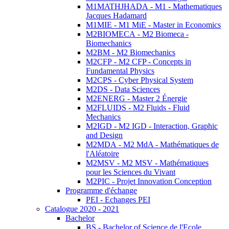
M1MATHJHADA - M1 - Mathematiques
Jacques Hadamard
M1MIE - M1 MiE - Master in Economics
M2BIOMECA - M2 Biomeca -
Biomechanics
M2BM - M2 Biomechanics
M2CFP - M2 CFP - Concepts in
Fundamental Physics
M2CPS - Cyber Physical System
M2DS - Data Sciences
M2ENERG - Master 2 Énergie
M2FLUIDS - M2 Fluids - Fluid
Mechanics
M2IGD - M2 IGD - Interaction, Graphic
and Design
M2MDA - M2 MdA - Mathématiques de
l'Aléatoire
M2MSV - M2 MSV - Mathématiques
pour les Sciences du Vivant
M2PIC - Projet Innovation Conception
Programme d'échange
PEI - Echanges PEI
Catalogue 2020 - 2021
Bachelor
BS - Bachelor of Science de l'Ecole