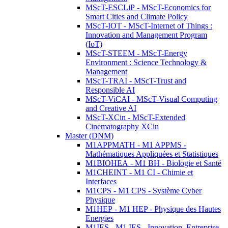
MScT-ESCLiP - MScT-Economics for
Smart Cities and Climate Policy
MScT-IOT - MScT-Internet of Things :
Innovation and Management Program
(IoT)
MScT-STEEM - MScT-Energy
Environment : Science Technology &
Management
MScT-TRAI - MScT-Trust and
Responsible AI
MScT-ViCAI - MScT-Visual Computing
and Creative AI
MScT-XCin - MScT-Extended
Cinematography XCin
Master (DNM)
M1APPMATH - M1 APPMS -
Mathématiques Appliquées et Statistiques
M1BIOHEA - M1 BH - Biologie et Santé
M1CHEINT - M1 CI - Chimie et
Interfaces
M1CPS - M1 CPS - Système Cyber
Physique
M1HEP - M1 HEP - Physique des Hautes
Energies
M1IES - M1 IES - Innovation, Entreprise