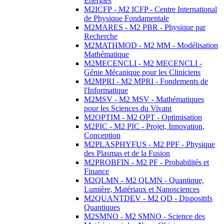
Energies
M2ICFP - M2 ICFP - Centre International
de Physique Fondamentale
M2MARES - M2 PBR - Physique par
Recherche
M2MATHMOD - M2 MM - Modélisation
Mathématique
M2MECENCLI - M2 MECENCLI -
Génie Mécanique pour les Cliniciens
M2MPRI - M2 MPRI - Fondements de
l'Informatique
M2MSV - M2 MSV - Mathématiques
pour les Sciences du Vivant
M2OPTIM - M2 OPT - Optimisation
M2PIC - M2 PIC - Projet, Innovation,
Conception
M2PLASPHYFUS - M2 PPF - Physique
des Plasmas et de la Fusion
M2PROBFIN - M2 PF - Probabilités et
Finance
M2QLMN - M2 QLMN - Quantique,
Lumière, Matériaux et Nanosciences
M2QUANTDEV - M2 QD - Dispositifs
Quantiques
M2SMNO - M2 SMNO - Science des