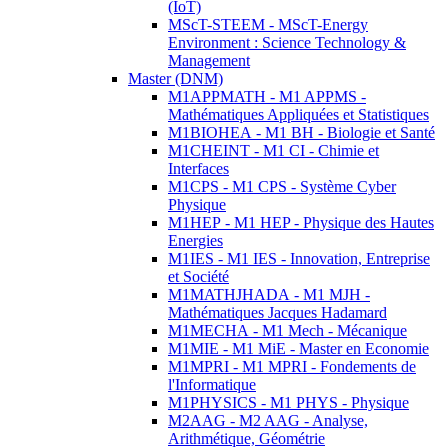
(IoT)
MScT-STEEM - MScT-Energy
Environment : Science Technology &
Management
Master (DNM)
M1APPMATH - M1 APPMS -
Mathématiques Appliquées et Statistiques
M1BIOHEA - M1 BH - Biologie et Santé
M1CHEINT - M1 CI - Chimie et
Interfaces
M1CPS - M1 CPS - Système Cyber
Physique
M1HEP - M1 HEP - Physique des Hautes
Energies
M1IES - M1 IES - Innovation, Entreprise
et Société
M1MATHJHADA - M1 MJH -
Mathématiques Jacques Hadamard
M1MECHA - M1 Mech - Mécanique
M1MIE - M1 MiE - Master en Economie
M1MPRI - M1 MPRI - Fondements de
l'Informatique
M1PHYSICS - M1 PHYS - Physique
M2AAG - M2 AAG - Analyse,
Arithmétique, Géométrie