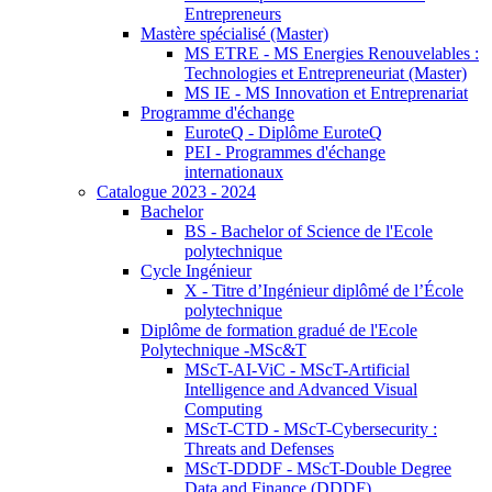
Entrepreneurs
Mastère spécialisé (Master)
MS ETRE - MS Energies Renouvelables :
Technologies et Entrepreneuriat (Master)
MS IE - MS Innovation et Entreprenariat
Programme d'échange
EuroteQ - Diplôme EuroteQ
PEI - Programmes d'échange
internationaux
Catalogue 2023 - 2024
Bachelor
BS - Bachelor of Science de l'Ecole
polytechnique
Cycle Ingénieur
X - Titre d’Ingénieur diplômé de l’École
polytechnique
Diplôme de formation gradué de l'Ecole
Polytechnique -MSc&T
MScT-AI-ViC - MScT-Artificial
Intelligence and Advanced Visual
Computing
MScT-CTD - MScT-Cybersecurity :
Threats and Defenses
MScT-DDDF - MScT-Double Degree
Data and Finance (DDDF)