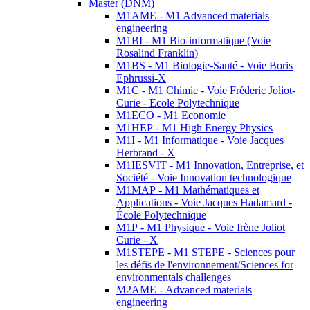
Master (DNM)
M1AME - M1 Advanced materials
engineering
M1BI - M1 Bio-informatique (Voie
Rosalind Franklin)
M1BS - M1 Biologie-Santé - Voie Boris
Ephrussi-X
M1C - M1 Chimie - Voie Fréderic Joliot-
Curie - Ecole Polytechnique
M1ECO - M1 Economie
M1HEP - M1 High Energy Physics
M1I - M1 Informatique - Voie Jacques
Herbrand - X
M1IESVIT - M1 Innovation, Entreprise, et
Société - Voie Innovation technologique
M1MAP - M1 Mathématiques et
Applications - Voie Jacques Hadamard -
École Polytechnique
M1P - M1 Physique - Voie Irène Joliot
Curie - X
M1STEPE - M1 STEPE - Sciences pour
les défis de l'environnement/Sciences for
environmentals challenges
M2AME - Advanced materials
engineering