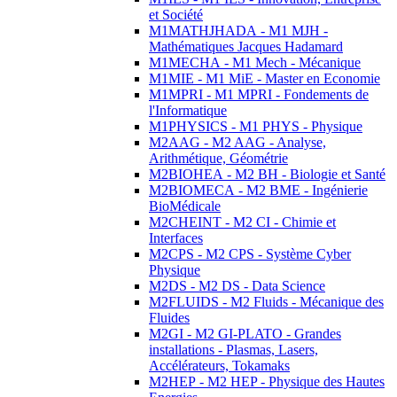
et Société
M1MATHJHADA - M1 MJH -
Mathématiques Jacques Hadamard
M1MECHA - M1 Mech - Mécanique
M1MIE - M1 MiE - Master en Economie
M1MPRI - M1 MPRI - Fondements de
l'Informatique
M1PHYSICS - M1 PHYS - Physique
M2AAG - M2 AAG - Analyse,
Arithmétique, Géométrie
M2BIOHEA - M2 BH - Biologie et Santé
M2BIOMECA - M2 BME - Ingénierie
BioMédicale
M2CHEINT - M2 CI - Chimie et
Interfaces
M2CPS - M2 CPS - Système Cyber
Physique
M2DS - M2 DS - Data Science
M2FLUIDS - M2 Fluids - Mécanique des
Fluides
M2GI - M2 GI-PLATO - Grandes
installations - Plasmas, Lasers,
Accélérateurs, Tokamaks
M2HEP - M2 HEP - Physique des Hautes