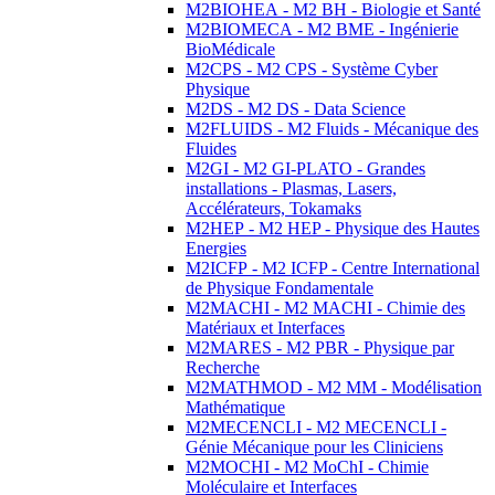
M2BIOHEA - M2 BH - Biologie et Santé
M2BIOMECA - M2 BME - Ingénierie
BioMédicale
M2CPS - M2 CPS - Système Cyber
Physique
M2DS - M2 DS - Data Science
M2FLUIDS - M2 Fluids - Mécanique des
Fluides
M2GI - M2 GI-PLATO - Grandes
installations - Plasmas, Lasers,
Accélérateurs, Tokamaks
M2HEP - M2 HEP - Physique des Hautes
Energies
M2ICFP - M2 ICFP - Centre International
de Physique Fondamentale
M2MACHI - M2 MACHI - Chimie des
Matériaux et Interfaces
M2MARES - M2 PBR - Physique par
Recherche
M2MATHMOD - M2 MM - Modélisation
Mathématique
M2MECENCLI - M2 MECENCLI -
Génie Mécanique pour les Cliniciens
M2MOCHI - M2 MoChI - Chimie
Moléculaire et Interfaces