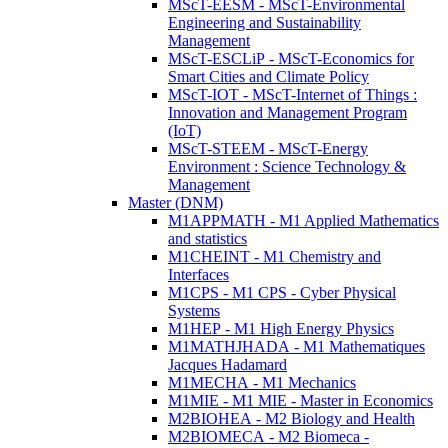
MScT-EESM - MScT-Environmental
Engineering and Sustainability
Management
MScT-ESCLiP - MScT-Economics for
Smart Cities and Climate Policy
MScT-IOT - MScT-Internet of Things :
Innovation and Management Program
(IoT)
MScT-STEEM - MScT-Energy
Environment : Science Technology &
Management
Master (DNM)
M1APPMATH - M1 Applied Mathematics
and statistics
M1CHEINT - M1 Chemistry and
Interfaces
M1CPS - M1 CPS - Cyber Physical
Systems
M1HEP - M1 High Energy Physics
M1MATHJHADA - M1 Mathematiques
Jacques Hadamard
M1MECHA - M1 Mechanics
M1MIE - M1 MIE - Master in Economics
M2BIOHEA - M2 Biology and Health
M2BIOMECA - M2 Biomeca -