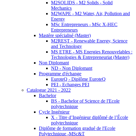
M2SOLIDS - M2 Solids - Solid
Mechanics
M2WAPE - M2 Water, Air, Pollution and
Energy
MSc Entrepreneurs - MSc X-HEC
Entrepreneurs
Mastère spécialisé (Master)
M2REST - Renewable Energy, Science
and Technology
MS ETRE - MS Energies Renouvelables :
Technologies & Entrepreneuriat (Master)
Non Diplomant
ND - Non Diplomant
Programme d'échange
EuroteQ - Diplôme EuroteQ
PEI - Echanges PEI
Catalogue 2021 - 2022
Bachelor
BS - Bachelor of Science de l'Ecole
polytechnique
Cycle Ingénieur
X - Titre d’Ingénieur diplômé de l’École
polytechnique
Diplôme de formation gradué de l'Ecole
Polytechnique -MSc&T