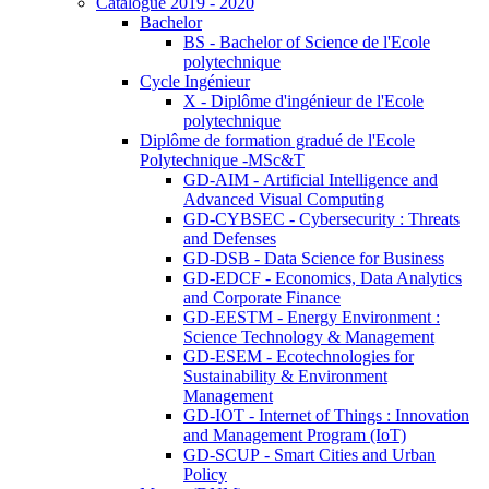
Catalogue 2019 - 2020
Bachelor
BS - Bachelor of Science de l'Ecole
polytechnique
Cycle Ingénieur
X - Diplôme d'ingénieur de l'Ecole
polytechnique
Diplôme de formation gradué de l'Ecole
Polytechnique -MSc&T
GD-AIM - Artificial Intelligence and
Advanced Visual Computing
GD-CYBSEC - Cybersecurity : Threats
and Defenses
GD-DSB - Data Science for Business
GD-EDCF - Economics, Data Analytics
and Corporate Finance
GD-EESTM - Energy Environment :
Science Technology & Management
GD-ESEM - Ecotechnologies for
Sustainability & Environment
Management
GD-IOT - Internet of Things : Innovation
and Management Program (IoT)
GD-SCUP - Smart Cities and Urban
Policy