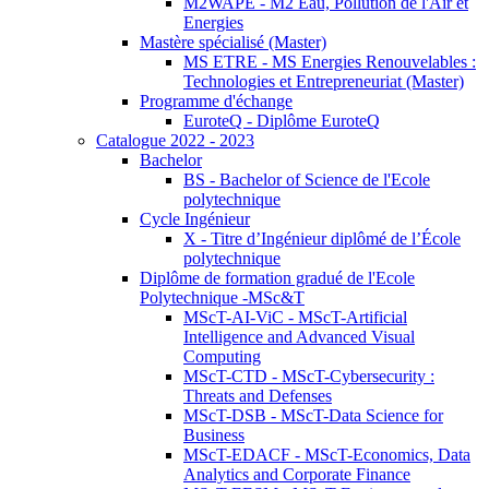
M2WAPE - M2 Eau, Pollution de l'Air et
Energies
Mastère spécialisé (Master)
MS ETRE - MS Energies Renouvelables :
Technologies et Entrepreneuriat (Master)
Programme d'échange
EuroteQ - Diplôme EuroteQ
Catalogue 2022 - 2023
Bachelor
BS - Bachelor of Science de l'Ecole
polytechnique
Cycle Ingénieur
X - Titre d’Ingénieur diplômé de l’École
polytechnique
Diplôme de formation gradué de l'Ecole
Polytechnique -MSc&T
MScT-AI-ViC - MScT-Artificial
Intelligence and Advanced Visual
Computing
MScT-CTD - MScT-Cybersecurity :
Threats and Defenses
MScT-DSB - MScT-Data Science for
Business
MScT-EDACF - MScT-Economics, Data
Analytics and Corporate Finance