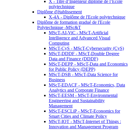
X - Titre d’Ingénieur diplômé de l’École
polytechnique
Diplôme d'établissement
X-4A - Diplôme de l'Ecole polytechnique
Diplôme de formation gradué de l'Ecole
Polytechnique -MSc&T
MScT-AI-ViC - MScT-Artificial
Intelligence and Advanced Visual
Computing
MScT-CyS - MScT-Cybersecurity (CyS)
MScT-DDDF - MScT-Double Degree
Data and Finance (DDDF)
MScT-DEPP - MScT-Data and Economics
for Public Policy (DEPP)
MScT-DSB - MScT-Data Science for
Business
MScT-EDACF - MScT-Economics, Data
Analytics and Corporate Finance
MScT-EESM - MScT-Environmental
Engineering and Sustainability
Management
MScT-ESCLiP - MScT-Economics for
Smart Cities and Climate Policy
MScT-IOT - MScT-Internet of Things :
Innovation and Management Program