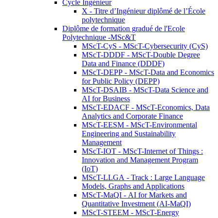
Cycle Ingénieur
X - Titre d’Ingénieur diplômé de l’École
polytechnique
Diplôme de formation gradué de l'Ecole
Polytechnique -MSc&T
MScT-CyS - MScT-Cybersecurity (CyS)
MScT-DDDF - MScT-Double Degree
Data and Finance (DDDF)
MScT-DEPP - MScT-Data and Economics
for Public Policy (DEPP)
MScT-DSAIB - MScT-Data Science and
AI for Business
MScT-EDACF - MScT-Economics, Data
Analytics and Corporate Finance
MScT-EESM - MScT-Environmental
Engineering and Sustainability
Management
MScT-IOT - MScT-Internet of Things :
Innovation and Management Program
(IoT)
MScT-LLGA - Track : Large Language
Models, Graphs and Applications
MScT-MaQI - AI for Markets and
Quantitative Investment (AI-MaQI)
MScT-STEEM - MScT-Energy