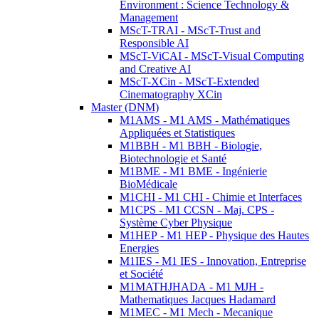
Environment : Science Technology &
Management
MScT-TRAI - MScT-Trust and
Responsible AI
MScT-ViCAI - MScT-Visual Computing
and Creative AI
MScT-XCin - MScT-Extended
Cinematography XCin
Master (DNM)
M1AMS - M1 AMS - Mathématiques
Appliquées et Statistiques
M1BBH - M1 BBH - Biologie,
Biotechnologie et Santé
M1BME - M1 BME - Ingénierie
BioMédicale
M1CHI - M1 CHI - Chimie et Interfaces
M1CPS - M1 CCSN - Maj. CPS -
Système Cyber Physique
M1HEP - M1 HEP - Physique des Hautes
Energies
M1IES - M1 IES - Innovation, Entreprise
et Société
M1MATHJHADA - M1 MJH -
Mathematiques Jacques Hadamard
M1MEC - M1 Mech - Mecanique