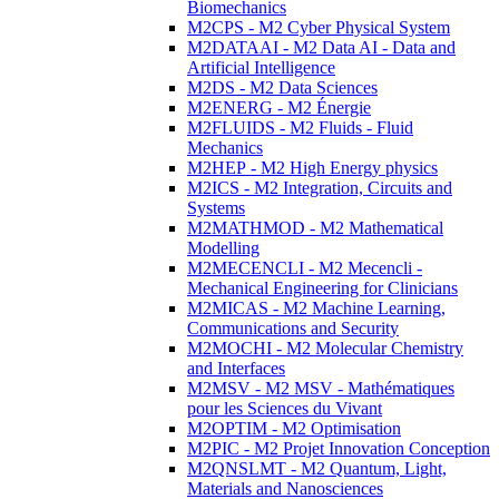
Biomechanics
M2CPS - M2 Cyber Physical System
M2DATAAI - M2 Data AI - Data and
Artificial Intelligence
M2DS - M2 Data Sciences
M2ENERG - M2 Énergie
M2FLUIDS - M2 Fluids - Fluid
Mechanics
M2HEP - M2 High Energy physics
M2ICS - M2 Integration, Circuits and
Systems
M2MATHMOD - M2 Mathematical
Modelling
M2MECENCLI - M2 Mecencli -
Mechanical Engineering for Clinicians
M2MICAS - M2 Machine Learning,
Communications and Security
M2MOCHI - M2 Molecular Chemistry
and Interfaces
M2MSV - M2 MSV - Mathématiques
pour les Sciences du Vivant
M2OPTIM - M2 Optimisation
M2PIC - M2 Projet Innovation Conception
M2QNSLMT - M2 Quantum, Light,
Materials and Nanosciences