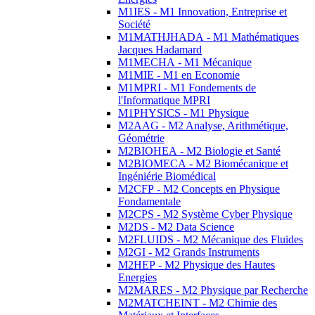
M1IES - M1 Innovation, Entreprise et
Société
M1MATHJHADA - M1 Mathématiques
Jacques Hadamard
M1MECHA - M1 Mécanique
M1MIE - M1 en Economie
M1MPRI - M1 Fondements de
l'Informatique MPRI
M1PHYSICS - M1 Physique
M2AAG - M2 Analyse, Arithmétique,
Géométrie
M2BIOHEA - M2 Biologie et Santé
M2BIOMECA - M2 Biomécanique et
Ingéniérie Biomédical
M2CFP - M2 Concepts en Physique
Fondamentale
M2CPS - M2 Système Cyber Physique
M2DS - M2 Data Science
M2FLUIDS - M2 Mécanique des Fluides
M2GI - M2 Grands Instruments
M2HEP - M2 Physique des Hautes
Energies
M2MARES - M2 Physique par Recherche
M2MATCHEINT - M2 Chimie des