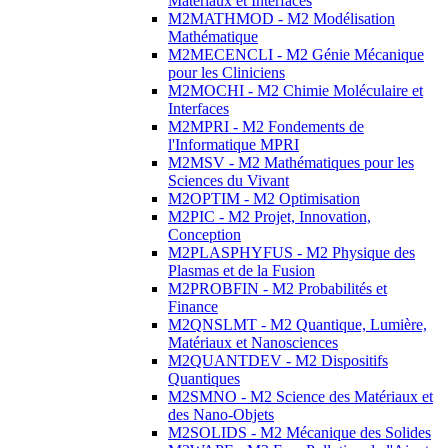
Matériaux et Interfaces
M2MATHMOD - M2 Modélisation
Mathématique
M2MECENCLI - M2 Génie Mécanique
pour les Cliniciens
M2MOCHI - M2 Chimie Moléculaire et
Interfaces
M2MPRI - M2 Fondements de
l'Informatique MPRI
M2MSV - M2 Mathématiques pour les
Sciences du Vivant
M2OPTIM - M2 Optimisation
M2PIC - M2 Projet, Innovation,
Conception
M2PLASPHYFUS - M2 Physique des
Plasmas et de la Fusion
M2PROBFIN - M2 Probabilités et
Finance
M2QNSLMT - M2 Quantique, Lumière,
Matériaux et Nanosciences
M2QUANTDEV - M2 Dispositifs
Quantiques
M2SMNO - M2 Science des Matériaux et
des Nano-Objets
M2SOLIDS - M2 Mécanique des Solides