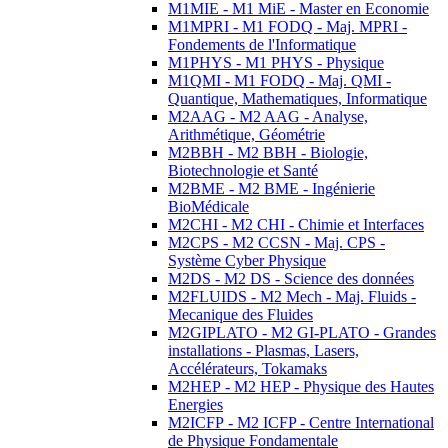
M1MIE - M1 MiE - Master en Economie
M1MPRI - M1 FODQ - Maj. MPRI -
Fondements de l'Informatique
M1PHYS - M1 PHYS - Physique
M1QMI - M1 FODQ - Maj. QMI -
Quantique, Mathematiques, Informatique
M2AAG - M2 AAG - Analyse,
Arithmétique, Géométrie
M2BBH - M2 BBH - Biologie,
Biotechnologie et Santé
M2BME - M2 BME - Ingénierie
BioMédicale
M2CHI - M2 CHI - Chimie et Interfaces
M2CPS - M2 CCSN - Maj. CPS -
Système Cyber Physique
M2DS - M2 DS - Science des données
M2FLUIDS - M2 Mech - Maj. Fluids -
Mecanique des Fluides
M2GIPLATO - M2 GI-PLATO - Grandes
installations - Plasmas, Lasers,
Accélérateurs, Tokamaks
M2HEP - M2 HEP - Physique des Hautes
Energies
M2ICFP - M2 ICFP - Centre International
de Physique Fondamentale