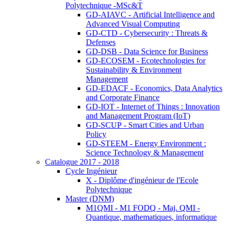
Polytechnique -MSc&T
GD-AIAVC - Artificial Intelligence and
Advanced Visual Computing
GD-CTD - Cybersecurity : Threats &
Defenses
GD-DSB - Data Science for Business
GD-ECOSEM - Ecotechnologies for
Sustainability & Environment
Management
GD-EDACF - Economics, Data Analytics
and Corporate Finance
GD-IOT - Internet of Things : Innovation
and Management Program (IoT)
GD-SCUP - Smart Cities and Urban
Policy
GD-STEEM - Energy Environment :
Science Technology & Management
Catalogue 2017 - 2018
Cycle Ingénieur
X - Diplôme d'ingénieur de l'Ecole
Polytechnique
Master (DNM)
M1QMI - M1 FODQ - Maj. QMI -
Quantique, mathematiques, informatique