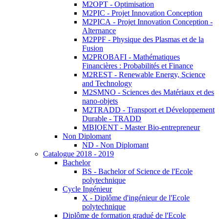
M2OPT - Optimisation
M2PIC - Projet Innovation Conception
M2PICA - Projet Innovation Conception -
Alternance
M2PPF - Physique des Plasmas et de la
Fusion
M2PROBAFI - Mathématiques
Financières : Probabilités et Finance
M2REST - Renewable Energy, Science
and Technology
M2SMNO - Sciences des Matériaux et des
nano-objets
M2TRADD - Transport et Développement
Durable - TRADD
MBIOENT - Master Bio-entrepreneur
Non Diplomant
ND - Non Diplomant
Catalogue 2018 - 2019
Bachelor
BS - Bachelor of Science de l'Ecole
polytechnique
Cycle Ingénieur
X - Diplôme d'ingénieur de l'Ecole
polytechnique
Diplôme de formation gradué de l'Ecole