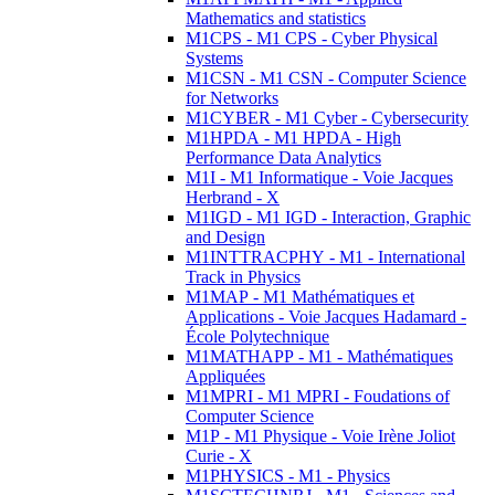
Mathematics and statistics
M1CPS - M1 CPS - Cyber Physical
Systems
M1CSN - M1 CSN - Computer Science
for Networks
M1CYBER - M1 Cyber - Cybersecurity
M1HPDA - M1 HPDA - High
Performance Data Analytics
M1I - M1 Informatique - Voie Jacques
Herbrand - X
M1IGD - M1 IGD - Interaction, Graphic
and Design
M1INTTRACPHY - M1 - International
Track in Physics
M1MAP - M1 Mathématiques et
Applications - Voie Jacques Hadamard -
École Polytechnique
M1MATHAPP - M1 - Mathématiques
Appliquées
M1MPRI - M1 MPRI - Foudations of
Computer Science
M1P - M1 Physique - Voie Irène Joliot
Curie - X
M1PHYSICS - M1 - Physics