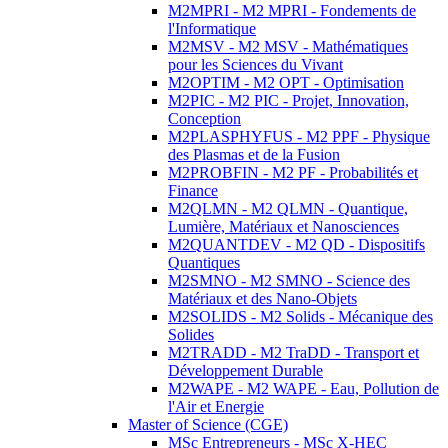
M2MPRI - M2 MPRI - Fondements de
l'Informatique
M2MSV - M2 MSV - Mathématiques
pour les Sciences du Vivant
M2OPTIM - M2 OPT - Optimisation
M2PIC - M2 PIC - Projet, Innovation,
Conception
M2PLASPHYFUS - M2 PPF - Physique
des Plasmas et de la Fusion
M2PROBFIN - M2 PF - Probabilités et
Finance
M2QLMN - M2 QLMN - Quantique,
Lumière, Matériaux et Nanosciences
M2QUANTDEV - M2 QD - Dispositifs
Quantiques
M2SMNO - M2 SMNO - Science des
Matériaux et des Nano-Objets
M2SOLIDS - M2 Solids - Mécanique des
Solides
M2TRADD - M2 TraDD - Transport et
Développement Durable
M2WAPE - M2 WAPE - Eau, Pollution de
l'Air et Energie
Master of Science (CGE)
MSc Entrepreneurs - MSc X-HEC