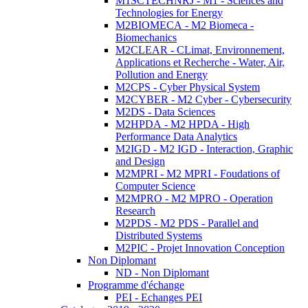
M1SCTECHNRJ - M1 - Sciences and
Technologies for Energy
M2BIOMECA - M2 Biomeca -
Biomechanics
M2CLEAR - CLimat, Environnement,
Applications et Recherche - Water, Air,
Pollution and Energy
M2CPS - Cyber Physical System
M2CYBER - M2 Cyber - Cybersecurity
M2DS - Data Sciences
M2HPDA - M2 HPDA - High
Performance Data Analytics
M2IGD - M2 IGD - Interaction, Graphic
and Design
M2MPRI - M2 MPRI - Foudations of
Computer Science
M2MPRO - M2 MPRO - Operation
Research
M2PDS - M2 PDS - Parallel and
Distributed Systems
M2PIC - Projet Innovation Conception
Non Diplomant
ND - Non Diplomant
Programme d'échange
PEI - Echanges PEI