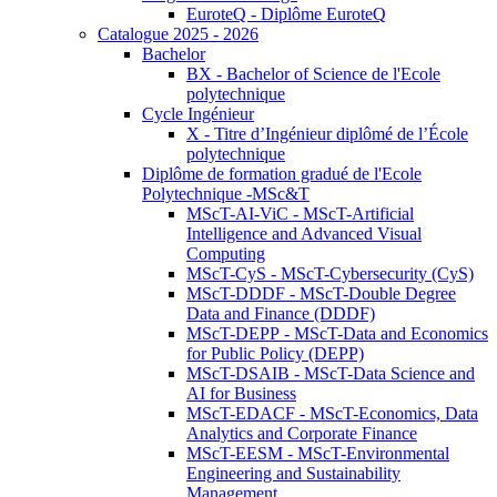
EuroteQ - Diplôme EuroteQ
Catalogue 2025 - 2026
Bachelor
BX - Bachelor of Science de l'Ecole
polytechnique
Cycle Ingénieur
X - Titre d’Ingénieur diplômé de l’École
polytechnique
Diplôme de formation gradué de l'Ecole
Polytechnique -MSc&T
MScT-AI-ViC - MScT-Artificial
Intelligence and Advanced Visual
Computing
MScT-CyS - MScT-Cybersecurity (CyS)
MScT-DDDF - MScT-Double Degree
Data and Finance (DDDF)
MScT-DEPP - MScT-Data and Economics
for Public Policy (DEPP)
MScT-DSAIB - MScT-Data Science and
AI for Business
MScT-EDACF - MScT-Economics, Data
Analytics and Corporate Finance
MScT-EESM - MScT-Environmental
Engineering and Sustainability
Management