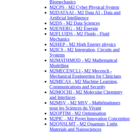
Biomechanics
M2CPS - M2 Cyber Physical System
M2DATAAI - M2 Data AI - Data and
Artificial Intelligence
M2DS - M2 Data Sciences
M2ENERG - M2 Énergie
M2FLUIDS - M2 Fluids - Fluid
Mechanics
M2HEP - M2 High Energy physics
M2ICS - M2 Integration, Circuits and
Systems
M2MATHMOD - M2 Mathematical
Modelling
M2MECENCLI - M2 Mecencli -
Mechanical Engineering for Clinicians
M2MICAS - M2 Machine Learning,
Communications and Security
M2MOCHI - M2 Molecular Chemistry
and Interfaces
M2MSV - M2 MSV - Mathématiques
pour les Sciences du Vivant
M2OPTIM - M2 Optimisation
M2PIC - M2 Projet Innovation Conception
M2QNSLMT - M2 Quantum, Light,
Materials and Nanosciences