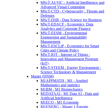
MScT-AI-ViC - Artificial Intelligence and
Advanced Visual Computing
MScT-CTD - Cybersecurity : Threats and
Defenses
MScT-DSB - Data Science for Business
MScT-EDACF - Economics, Data
Analytics and Corporate Finance
MScT-EESM - Environmental
Engineering and Sustainability
Management
MScT-ESCLiP - Economics for Smart
Cities and Climate Policy
MScT-IOT - Internet of Things :
Innovation and Management Program
(IoT)
MScT-STEEM - Energy Environment :
Science Technology & Management
Master (DNM)
M1APPMATH - M1 - Applied
Mathematics and statistics
M1BM - M1 Biomechanics
M1DATAAI - M1 Data AI - Data and
Artificial Intelligence
M1ECO - M1 Economie
M1ENERG - Master 1 Énergie