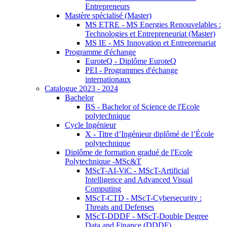
Entrepreneurs
Mastère spécialisé (Master)
MS ETRE - MS Energies Renouvelables :
Technologies et Entrepreneuriat (Master)
MS IE - MS Innovation et Entreprenariat
Programme d'échange
EuroteQ - Diplôme EuroteQ
PEI - Programmes d'échange
internationaux
Catalogue 2023 - 2024
Bachelor
BS - Bachelor of Science de l'Ecole
polytechnique
Cycle Ingénieur
X - Titre d’Ingénieur diplômé de l’École
polytechnique
Diplôme de formation gradué de l'Ecole
Polytechnique -MSc&T
MScT-AI-ViC - MScT-Artificial
Intelligence and Advanced Visual
Computing
MScT-CTD - MScT-Cybersecurity :
Threats and Defenses
MScT-DDDF - MScT-Double Degree
Data and Finance (DDDF)