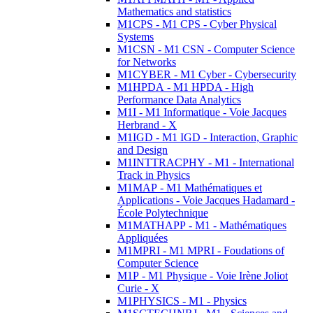
Mathematics and statistics
M1CPS - M1 CPS - Cyber Physical
Systems
M1CSN - M1 CSN - Computer Science
for Networks
M1CYBER - M1 Cyber - Cybersecurity
M1HPDA - M1 HPDA - High
Performance Data Analytics
M1I - M1 Informatique - Voie Jacques
Herbrand - X
M1IGD - M1 IGD - Interaction, Graphic
and Design
M1INTTRACPHY - M1 - International
Track in Physics
M1MAP - M1 Mathématiques et
Applications - Voie Jacques Hadamard -
École Polytechnique
M1MATHAPP - M1 - Mathématiques
Appliquées
M1MPRI - M1 MPRI - Foudations of
Computer Science
M1P - M1 Physique - Voie Irène Joliot
Curie - X
M1PHYSICS - M1 - Physics