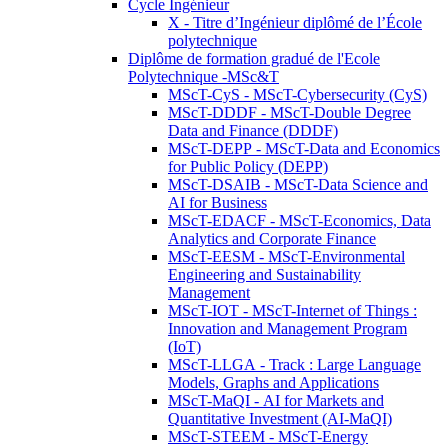
Cycle Ingénieur
X - Titre d’Ingénieur diplômé de l’École
polytechnique
Diplôme de formation gradué de l'Ecole
Polytechnique -MSc&T
MScT-CyS - MScT-Cybersecurity (CyS)
MScT-DDDF - MScT-Double Degree
Data and Finance (DDDF)
MScT-DEPP - MScT-Data and Economics
for Public Policy (DEPP)
MScT-DSAIB - MScT-Data Science and
AI for Business
MScT-EDACF - MScT-Economics, Data
Analytics and Corporate Finance
MScT-EESM - MScT-Environmental
Engineering and Sustainability
Management
MScT-IOT - MScT-Internet of Things :
Innovation and Management Program
(IoT)
MScT-LLGA - Track : Large Language
Models, Graphs and Applications
MScT-MaQI - AI for Markets and
Quantitative Investment (AI-MaQI)
MScT-STEEM - MScT-Energy