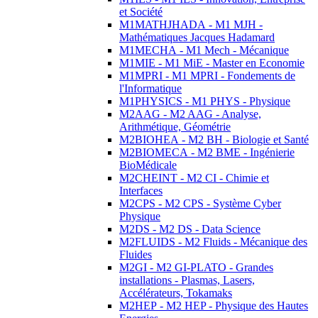
et Société
M1MATHJHADA - M1 MJH -
Mathématiques Jacques Hadamard
M1MECHA - M1 Mech - Mécanique
M1MIE - M1 MiE - Master en Economie
M1MPRI - M1 MPRI - Fondements de
l'Informatique
M1PHYSICS - M1 PHYS - Physique
M2AAG - M2 AAG - Analyse,
Arithmétique, Géométrie
M2BIOHEA - M2 BH - Biologie et Santé
M2BIOMECA - M2 BME - Ingénierie
BioMédicale
M2CHEINT - M2 CI - Chimie et
Interfaces
M2CPS - M2 CPS - Système Cyber
Physique
M2DS - M2 DS - Data Science
M2FLUIDS - M2 Fluids - Mécanique des
Fluides
M2GI - M2 GI-PLATO - Grandes
installations - Plasmas, Lasers,
Accélérateurs, Tokamaks
M2HEP - M2 HEP - Physique des Hautes