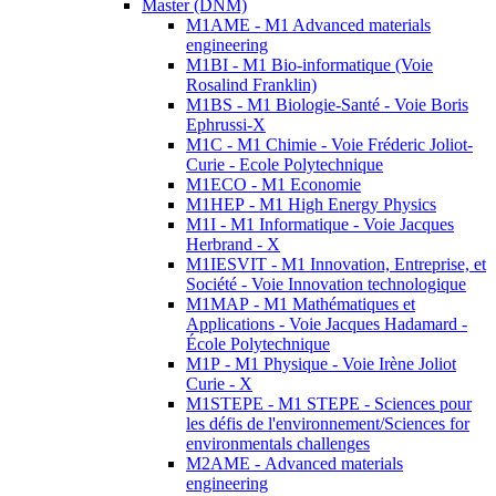
Master (DNM)
M1AME - M1 Advanced materials
engineering
M1BI - M1 Bio-informatique (Voie
Rosalind Franklin)
M1BS - M1 Biologie-Santé - Voie Boris
Ephrussi-X
M1C - M1 Chimie - Voie Fréderic Joliot-
Curie - Ecole Polytechnique
M1ECO - M1 Economie
M1HEP - M1 High Energy Physics
M1I - M1 Informatique - Voie Jacques
Herbrand - X
M1IESVIT - M1 Innovation, Entreprise, et
Société - Voie Innovation technologique
M1MAP - M1 Mathématiques et
Applications - Voie Jacques Hadamard -
École Polytechnique
M1P - M1 Physique - Voie Irène Joliot
Curie - X
M1STEPE - M1 STEPE - Sciences pour
les défis de l'environnement/Sciences for
environmentals challenges
M2AME - Advanced materials
engineering