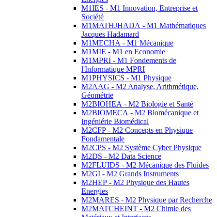
M1IES - M1 Innovation, Entreprise et
Société
M1MATHJHADA - M1 Mathématiques
Jacques Hadamard
M1MECHA - M1 Mécanique
M1MIE - M1 en Economie
M1MPRI - M1 Fondements de
l'Informatique MPRI
M1PHYSICS - M1 Physique
M2AAG - M2 Analyse, Arithmétique,
Géométrie
M2BIOHEA - M2 Biologie et Santé
M2BIOMECA - M2 Biomécanique et
Ingéniérie Biomédical
M2CFP - M2 Concepts en Physique
Fondamentale
M2CPS - M2 Système Cyber Physique
M2DS - M2 Data Science
M2FLUIDS - M2 Mécanique des Fluides
M2GI - M2 Grands Instruments
M2HEP - M2 Physique des Hautes
Energies
M2MARES - M2 Physique par Recherche
M2MATCHEINT - M2 Chimie des