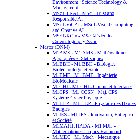
Environment : Science Technology &
Management
MScT-TRAI - MScT-Trust and
Responsible AI
MScT-ViCAI - MScT-Visual Computing
and Creative AI
MScT-XCin - MScT-Extended
Cinematography XCin
Master (DNM)
M1AMS - M1 AMS - Mathématiques
Appliquées et Statistiques
M1BBH - M1 BBH - Biologie,
Biotechnologie et Santé
M1BME - M1 BME - Ingénierie
BioMédicale
M1CHI - M1 CHI - Chimie et Interfaces
M1CPS - M1 CCSN - Maj. CPS -
Système Cyber Physique
M1HEP - M1 HEP - Physique des Hautes
Energies
M1IES - M1 IES - Innovation, Entreprise
et Société
M1MATHJHADA - M1 MJH -
Mathematiques Jacques Hadamard
M1MEC - M1 Mech - Mecanique