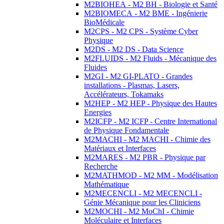
M2BIOHEA - M2 BH - Biologie et Santé
M2BIOMECA - M2 BME - Ingénierie
BioMédicale
M2CPS - M2 CPS - Système Cyber
Physique
M2DS - M2 DS - Data Science
M2FLUIDS - M2 Fluids - Mécanique des
Fluides
M2GI - M2 GI-PLATO - Grandes
installations - Plasmas, Lasers,
Accélérateurs, Tokamaks
M2HEP - M2 HEP - Physique des Hautes
Energies
M2ICFP - M2 ICFP - Centre International
de Physique Fondamentale
M2MACHI - M2 MACHI - Chimie des
Matériaux et Interfaces
M2MARES - M2 PBR - Physique par
Recherche
M2MATHMOD - M2 MM - Modélisation
Mathématique
M2MECENCLI - M2 MECENCLI -
Génie Mécanique pour les Cliniciens
M2MOCHI - M2 MoChI - Chimie
Moléculaire et Interfaces