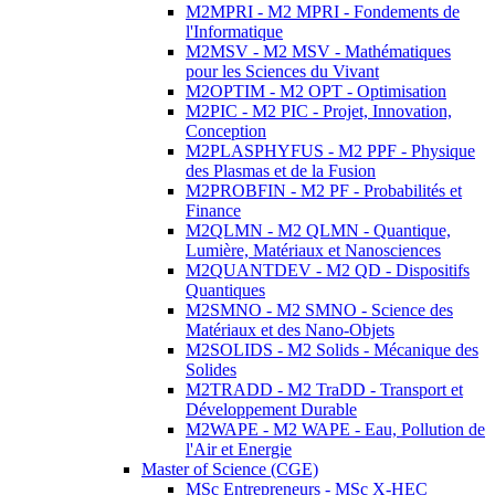
M2MPRI - M2 MPRI - Fondements de
l'Informatique
M2MSV - M2 MSV - Mathématiques
pour les Sciences du Vivant
M2OPTIM - M2 OPT - Optimisation
M2PIC - M2 PIC - Projet, Innovation,
Conception
M2PLASPHYFUS - M2 PPF - Physique
des Plasmas et de la Fusion
M2PROBFIN - M2 PF - Probabilités et
Finance
M2QLMN - M2 QLMN - Quantique,
Lumière, Matériaux et Nanosciences
M2QUANTDEV - M2 QD - Dispositifs
Quantiques
M2SMNO - M2 SMNO - Science des
Matériaux et des Nano-Objets
M2SOLIDS - M2 Solids - Mécanique des
Solides
M2TRADD - M2 TraDD - Transport et
Développement Durable
M2WAPE - M2 WAPE - Eau, Pollution de
l'Air et Energie
Master of Science (CGE)
MSc Entrepreneurs - MSc X-HEC