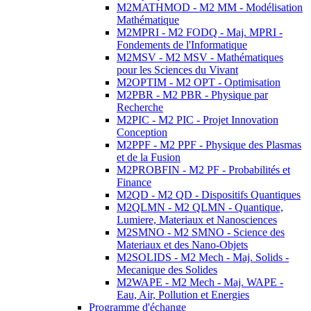
M2MATHMOD - M2 MM - Modélisation
Mathématique
M2MPRI - M2 FODQ - Maj. MPRI -
Fondements de l'Informatique
M2MSV - M2 MSV - Mathématiques
pour les Sciences du Vivant
M2OPTIM - M2 OPT - Optimisation
M2PBR - M2 PBR - Physique par
Recherche
M2PIC - M2 PIC - Projet Innovation
Conception
M2PPF - M2 PPF - Physique des Plasmas
et de la Fusion
M2PROBFIN - M2 PF - Probabilités et
Finance
M2QD - M2 QD - Dispositifs Quantiques
M2QLMN - M2 QLMN - Quantique,
Lumiere, Materiaux et Nanosciences
M2SMNO - M2 SMNO - Science des
Materiaux et des Nano-Objets
M2SOLIDS - M2 Mech - Maj. Solids -
Mecanique des Solides
M2WAPE - M2 Mech - Maj. WAPE -
Eau, Air, Pollution et Energies
Programme d'échange