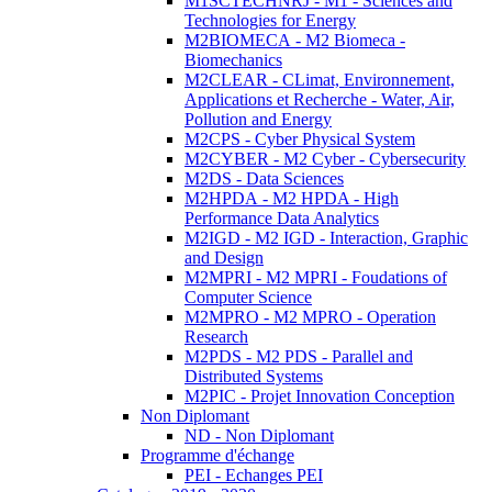
M1SCTECHNRJ - M1 - Sciences and
Technologies for Energy
M2BIOMECA - M2 Biomeca -
Biomechanics
M2CLEAR - CLimat, Environnement,
Applications et Recherche - Water, Air,
Pollution and Energy
M2CPS - Cyber Physical System
M2CYBER - M2 Cyber - Cybersecurity
M2DS - Data Sciences
M2HPDA - M2 HPDA - High
Performance Data Analytics
M2IGD - M2 IGD - Interaction, Graphic
and Design
M2MPRI - M2 MPRI - Foudations of
Computer Science
M2MPRO - M2 MPRO - Operation
Research
M2PDS - M2 PDS - Parallel and
Distributed Systems
M2PIC - Projet Innovation Conception
Non Diplomant
ND - Non Diplomant
Programme d'échange
PEI - Echanges PEI