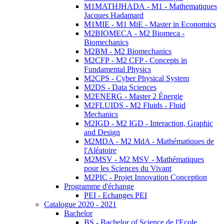
M1MATHJHADA - M1 - Mathematiques
Jacques Hadamard
M1MIE - M1 MiE - Master in Economics
M2BIOMECA - M2 Biomeca -
Biomechanics
M2BM - M2 Biomechanics
M2CFP - M2 CFP - Concepts in
Fundamental Physics
M2CPS - Cyber Physical System
M2DS - Data Sciences
M2ENERG - Master 2 Énergie
M2FLUIDS - M2 Fluids - Fluid
Mechanics
M2IGD - M2 IGD - Interaction, Graphic
and Design
M2MDA - M2 MdA - Mathématiques de
l'Aléatoire
M2MSV - M2 MSV - Mathématiques
pour les Sciences du Vivant
M2PIC - Projet Innovation Conception
Programme d'échange
PEI - Echanges PEI
Catalogue 2020 - 2021
Bachelor
BS - Bachelor of Science de l'Ecole