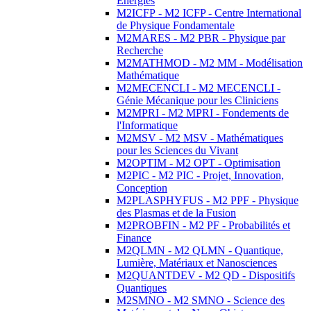
Energies
M2ICFP - M2 ICFP - Centre International
de Physique Fondamentale
M2MARES - M2 PBR - Physique par
Recherche
M2MATHMOD - M2 MM - Modélisation
Mathématique
M2MECENCLI - M2 MECENCLI -
Génie Mécanique pour les Cliniciens
M2MPRI - M2 MPRI - Fondements de
l'Informatique
M2MSV - M2 MSV - Mathématiques
pour les Sciences du Vivant
M2OPTIM - M2 OPT - Optimisation
M2PIC - M2 PIC - Projet, Innovation,
Conception
M2PLASPHYFUS - M2 PPF - Physique
des Plasmas et de la Fusion
M2PROBFIN - M2 PF - Probabilités et
Finance
M2QLMN - M2 QLMN - Quantique,
Lumière, Matériaux et Nanosciences
M2QUANTDEV - M2 QD - Dispositifs
Quantiques
M2SMNO - M2 SMNO - Science des