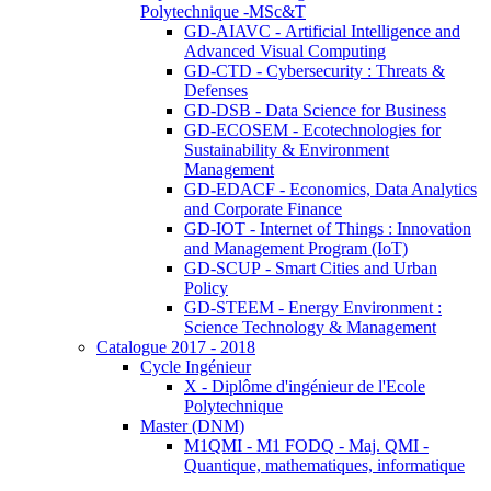
Polytechnique -MSc&T
GD-AIAVC - Artificial Intelligence and
Advanced Visual Computing
GD-CTD - Cybersecurity : Threats &
Defenses
GD-DSB - Data Science for Business
GD-ECOSEM - Ecotechnologies for
Sustainability & Environment
Management
GD-EDACF - Economics, Data Analytics
and Corporate Finance
GD-IOT - Internet of Things : Innovation
and Management Program (IoT)
GD-SCUP - Smart Cities and Urban
Policy
GD-STEEM - Energy Environment :
Science Technology & Management
Catalogue 2017 - 2018
Cycle Ingénieur
X - Diplôme d'ingénieur de l'Ecole
Polytechnique
Master (DNM)
M1QMI - M1 FODQ - Maj. QMI -
Quantique, mathematiques, informatique