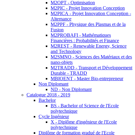
M2OPT - Optimisation
M2PIC - Projet Innovation Conception
M2PICA - Projet Innovation Conception -
Alternance
M2PPF - Physique des Plasmas et de la
Fusion
M2PROBAFI - Mathématiques
Financières : Probabilités et Finance
M2REST - Renewable Energy, Science
and Technology
M2SMNO - Sciences des Matériaux et des
nano-objets
M2TRADD - Transport et Développement
Durable - TRADD
MBIOENT - Master Bio-entrepreneur
Non Diplomant
ND - Non Diplomant
Catalogue 2018 - 2019
Bachelor
BS - Bachelor of Science de l'Ecole
polytechnique
Cycle Ingénieur
X - Diplôme d'ingénieur de l'Ecole
polytechnique
Diplôme de formation gradué de l'Ecole