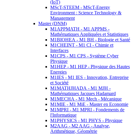
(IoT)
MScT-STEEM - MScT-Energy
Environment : Science Technology &
Management
Master (DNM)
M1APPMATH - M1 APPMS -
Mathématiques Appliquées et Statistiques
M1BIOHEA - M1 BH - Biologie et Santé
M1CHEINT - M1 CI - Chimie et
Interfaces
M1CPS - M1 CPS - Système Cyber
Physique
M1HEP - M1 HEP - Physique des Hautes
Energies
M1IES - M1 IES - Innovation, Entreprise
et Société
M1MATHJHADA - M1 MJH -
Mathématiques Jacques Hadamard
M1MECHA - M1 Mech - Mécanique
M1MIE - M1 MiE - Master en Economie
M1MPRI - M1 MPRI - Fondements de
l'Informatique
M1PHYSICS - M1 PHYS - Physique
M2AAG - M2 AAG - Analyse,
Arithmétique, Géométrie