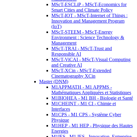
MScT-ESCLiP - MScT-Economics for
Smart Cities and Climate Policy
MScT-IOT - MScT-Internet of Things :
Innovation and Management Program
(IoT)
MScT-STEEM - MScT-Energy
Environment : Science Technology &
Management
MScT-TRAI - MScT-Trust and
Responsible AI
MScT-ViCAI - MScT-Visual Computing
and Creative AI
MScT-XCin - MScT-Extended
Cinematography XCin
Master (DNM)
M1APPMATH - M1 APPMS -
Mathématiques Appliquées et Statistiques
M1BIOHEA - M1 BH - Biologie et Santé
M1CHEINT - M1 CI - Chimie et
Interfaces
M1CPS - M1 CPS - Système Cyber
Physique
M1HEP - M1 HEP - Physique des Hautes
Energies
M1IES - M1 IES - Innovation, Entreprise