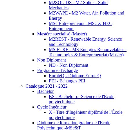
M2SOLIDS - M2 Solids - Solid
Mechanics
M2WAPE - M2 Water, Air, Pollution and
Energy
MSc Entrepreneurs - MSc X-HEC
Entrepreneurs
Mastère spécialisé (Master)
M2REST - Renewable Energy, Science
and Technology
MS ETRE - MS Energies Renouvelables :
Technologies & Entrepreneuriat (Master)
Non Diplomant
ND - Non Diplomant
Programme d'échange
EuroteQ - Diplôme EuroteQ
PEI - Echanges PEI
Catalogue 2021 - 2022
Bachelor
BS - Bachelor of Science de l'Ecole
polytechnique
Cycle Ingénieur
X - Titre d’Ingénieur diplômé de l’École
polytechnique
Diplôme de formation gradué de l'Ecole
Polytechnique -MSc&T