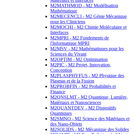
Matériaux et Interfaces
M2MATHMOD - M2 Modélisation
Mathématique
M2MECENCLI - M2 Génie Mécanique
pour les Cliniciens
M2MOCHI - M2 Chimie Moléculaire et
Interfaces
M2MPRI - M2 Fondements de
l'Informatique MPRI
M2MSV - M2 Mathématiques pour les
Sciences du Vivant
M2OPTIM - M2 Optimisation
M2PIC - M2 Projet, Innovation,
Conception
M2PLASPHYFUS - M2 Physique des
Plasmas et de la Fusion
M2PROBFIN - M2 Probabilités et
Finance
M2QNSLMT - M2 Quantique, Lumière,
Matériaux et Nanosciences
M2QUANTDEV - M2 Dispositifs
Quantiques
M2SMNO - M2 Science des Matériaux et
des Nano-Objets
M2SOLIDS - M2 Mécanique des Solides