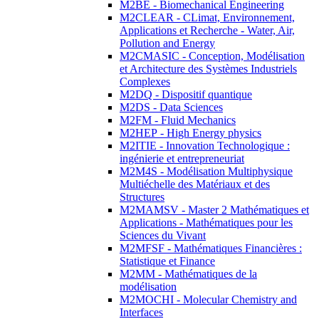
M2BE - Biomechanical Engineering
M2CLEAR - CLimat, Environnement,
Applications et Recherche - Water, Air,
Pollution and Energy
M2CMASIC - Conception, Modélisation
et Architecture des Systèmes Industriels
Complexes
M2DQ - Dispositif quantique
M2DS - Data Sciences
M2FM - Fluid Mechanics
M2HEP - High Energy physics
M2ITIE - Innovation Technologique :
ingénierie et entrepreneuriat
M2M4S - Modélisation Multiphysique
Multiéchelle des Matériaux et des
Structures
M2MAMSV - Master 2 Mathématiques et
Applications - Mathématiques pour les
Sciences du Vivant
M2MFSF - Mathématiques Financières :
Statistique et Finance
M2MM - Mathématiques de la
modélisation
M2MOCHI - Molecular Chemistry and
Interfaces