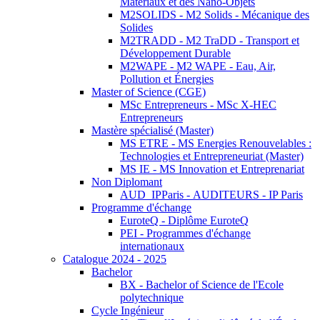
Matériaux et des Nano-Objets
M2SOLIDS - M2 Solids - Mécanique des
Solides
M2TRADD - M2 TraDD - Transport et
Développement Durable
M2WAPE - M2 WAPE - Eau, Air,
Pollution et Énergies
Master of Science (CGE)
MSc Entrepreneurs - MSc X-HEC
Entrepreneurs
Mastère spécialisé (Master)
MS ETRE - MS Energies Renouvelables :
Technologies et Entrepreneuriat (Master)
MS IE - MS Innovation et Entreprenariat
Non Diplomant
AUD_IPParis - AUDITEURS - IP Paris
Programme d'échange
EuroteQ - Diplôme EuroteQ
PEI - Programmes d'échange
internationaux
Catalogue 2024 - 2025
Bachelor
BX - Bachelor of Science de l'Ecole
polytechnique
Cycle Ingénieur