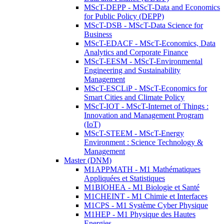
MScT-DEPP - MScT-Data and Economics
for Public Policy (DEPP)
MScT-DSB - MScT-Data Science for
Business
MScT-EDACF - MScT-Economics, Data
Analytics and Corporate Finance
MScT-EESM - MScT-Environmental
Engineering and Sustainability
Management
MScT-ESCLiP - MScT-Economics for
Smart Cities and Climate Policy
MScT-IOT - MScT-Internet of Things :
Innovation and Management Program
(IoT)
MScT-STEEM - MScT-Energy
Environment : Science Technology &
Management
Master (DNM)
M1APPMATH - M1 Mathématiques
Appliquées et Statistiques
M1BIOHEA - M1 Biologie et Santé
M1CHEINT - M1 Chimie et Interfaces
M1CPS - M1 Système Cyber Physique
M1HEP - M1 Physique des Hautes
Energies