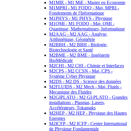
M1MIE - M1 MiE - Master en Economie
M1MPRI - M1 FODQ - Maj. MPRI -
Fondements de l'Informatique
M1PHYS - M1 PHYS - Physique
M1QMI - M1 FODQ - Maj. QMI -
Quantique, Mathematiques, Informatique
M2AAG - M2 AAG - Analyse,
Arithmétique, Géométrie
M2BBH - M2 BBH - Biologie,
Biotechnologie et Santé
M2BME - M2 BME - Ingénierie
BioMédicale
M2CHI - M2 CHI - Chimie et Interfaces
M2CPS - M2 CCSN - Maj. CPS -
Système Cyber Physique
M2DS - M2 DS - Science des données
M2FLUIDS - M2 Mech - Maj. Fluids -
Mecanique des Fluides
M2GIPLATO - M2 GI-PLATO - Grandes
installations - Plasmas, Lasers,
Accélérateurs, Tokamaks
M2HEP - M2 HEP - Physique des Hautes
Energies
M2ICFP - M2 ICFP - Centre International
de Physique Fondamentale