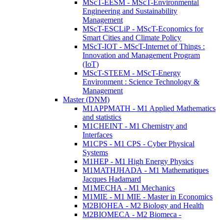
MScT-EESM - MScT-Environmental
Engineering and Sustainability
Management
MScT-ESCLiP - MScT-Economics for
Smart Cities and Climate Policy
MScT-IOT - MScT-Internet of Things :
Innovation and Management Program
(IoT)
MScT-STEEM - MScT-Energy
Environment : Science Technology &
Management
Master (DNM)
M1APPMATH - M1 Applied Mathematics
and statistics
M1CHEINT - M1 Chemistry and
Interfaces
M1CPS - M1 CPS - Cyber Physical
Systems
M1HEP - M1 High Energy Physics
M1MATHJHADA - M1 Mathematiques
Jacques Hadamard
M1MECHA - M1 Mechanics
M1MIE - M1 MIE - Master in Economics
M2BIOHEA - M2 Biology and Health
M2BIOMECA - M2 Biomeca -