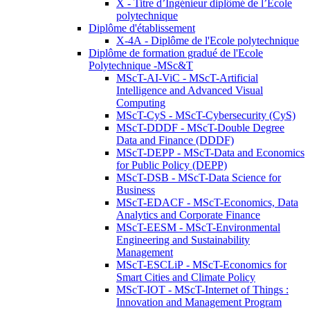
X - Titre d’Ingénieur diplômé de l’École
polytechnique
Diplôme d'établissement
X-4A - Diplôme de l'Ecole polytechnique
Diplôme de formation gradué de l'Ecole
Polytechnique -MSc&T
MScT-AI-ViC - MScT-Artificial
Intelligence and Advanced Visual
Computing
MScT-CyS - MScT-Cybersecurity (CyS)
MScT-DDDF - MScT-Double Degree
Data and Finance (DDDF)
MScT-DEPP - MScT-Data and Economics
for Public Policy (DEPP)
MScT-DSB - MScT-Data Science for
Business
MScT-EDACF - MScT-Economics, Data
Analytics and Corporate Finance
MScT-EESM - MScT-Environmental
Engineering and Sustainability
Management
MScT-ESCLiP - MScT-Economics for
Smart Cities and Climate Policy
MScT-IOT - MScT-Internet of Things :
Innovation and Management Program