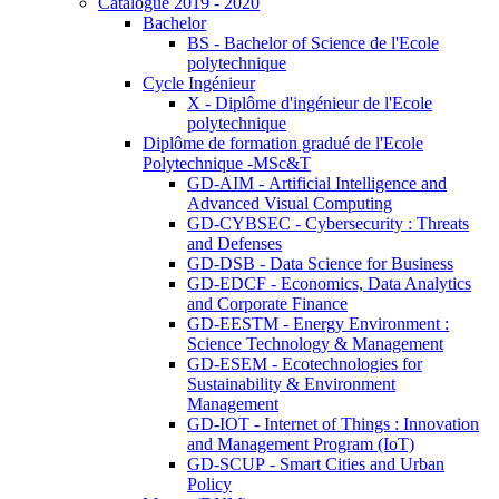
Catalogue 2019 - 2020
Bachelor
BS - Bachelor of Science de l'Ecole
polytechnique
Cycle Ingénieur
X - Diplôme d'ingénieur de l'Ecole
polytechnique
Diplôme de formation gradué de l'Ecole
Polytechnique -MSc&T
GD-AIM - Artificial Intelligence and
Advanced Visual Computing
GD-CYBSEC - Cybersecurity : Threats
and Defenses
GD-DSB - Data Science for Business
GD-EDCF - Economics, Data Analytics
and Corporate Finance
GD-EESTM - Energy Environment :
Science Technology & Management
GD-ESEM - Ecotechnologies for
Sustainability & Environment
Management
GD-IOT - Internet of Things : Innovation
and Management Program (IoT)
GD-SCUP - Smart Cities and Urban
Policy