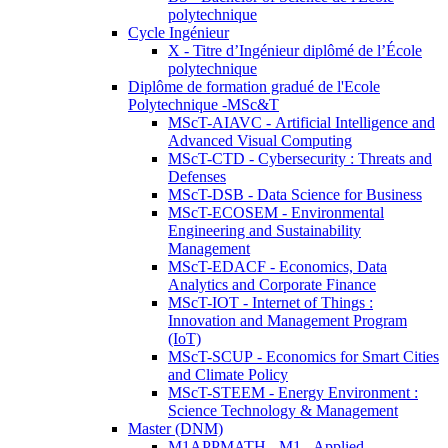
polytechnique
Cycle Ingénieur
X - Titre d’Ingénieur diplômé de l’École
polytechnique
Diplôme de formation gradué de l'Ecole
Polytechnique -MSc&T
MScT-AIAVC - Artificial Intelligence and
Advanced Visual Computing
MScT-CTD - Cybersecurity : Threats and
Defenses
MScT-DSB - Data Science for Business
MScT-ECOSEM - Environmental
Engineering and Sustainability
Management
MScT-EDACF - Economics, Data
Analytics and Corporate Finance
MScT-IOT - Internet of Things :
Innovation and Management Program
(IoT)
MScT-SCUP - Economics for Smart Cities
and Climate Policy
MScT-STEEM - Energy Environment :
Science Technology & Management
Master (DNM)
M1APPMATH - M1 - Applied