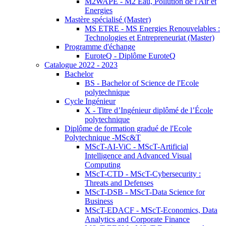
M2WAPE - M2 Eau, Pollution de l'Air et
Energies
Mastère spécialisé (Master)
MS ETRE - MS Energies Renouvelables :
Technologies et Entrepreneuriat (Master)
Programme d'échange
EuroteQ - Diplôme EuroteQ
Catalogue 2022 - 2023
Bachelor
BS - Bachelor of Science de l'Ecole
polytechnique
Cycle Ingénieur
X - Titre d’Ingénieur diplômé de l’École
polytechnique
Diplôme de formation gradué de l'Ecole
Polytechnique -MSc&T
MScT-AI-ViC - MScT-Artificial
Intelligence and Advanced Visual
Computing
MScT-CTD - MScT-Cybersecurity :
Threats and Defenses
MScT-DSB - MScT-Data Science for
Business
MScT-EDACF - MScT-Economics, Data
Analytics and Corporate Finance