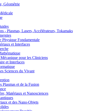
, Géométrie
édicale
ue
uides
s - Plasmas, Lasers, Accélérateurs, Tokamaks
nergies
de Physique Fondamentale
aux et Interfaces
erche
athématique
anique pour les Cliniciens
 et Interfaces
ormatique
s Sciences du Vivant
eption
lasmas et de la Fusion
ance
, Matériaux et Nanosciences
ntiques
aux et des Nano-Objets
lides