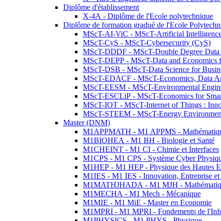
Diplôme d'établissement
X-4A - Diplôme de l'Ecole polytechnique
Diplôme de formation gradué de l'Ecole Polytec
MScT-AI-ViC - MScT-Artificial Intelligen
MScT-CyS - MScT-Cybersecurity (CyS)
MScT-DDDF - MScT-Double Degree Data 
MScT-DEPP - MScT-Data and Economics fo
MScT-DSB - MScT-Data Science for Busin
MScT-EDACF - MScT-Economics, Data Anal
MScT-EESM - MScT-Environmental Enginee
MScT-ESCLiP - MScT-Economics for Smart 
MScT-IOT - MScT-Internet of Things : Inn
MScT-STEEM - MScT-Energy Environment 
Master (DNM)
M1APPMATH - M1 APPMS - Mathématiques A
M1BIOHEA - M1 BH - Biologie et Santé
M1CHEINT - M1 CI - Chimie et Interfaces
M1CPS - M1 CPS - Système Cyber Physiq
M1HEP - M1 HEP - Physique des Hautes E
M1IES - M1 IES - Innovation, Entreprise et
M1MATHJHADA - M1 MJH - Mathématiqu
M1MECHA - M1 Mech - Mécanique
M1MIE - M1 MiE - Master en Economie
M1MPRI - M1 MPRI - Fondements de l'Inf
M1PHYSICS - M1 PHYS - Physique