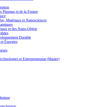
eption
lasmas et de la Fusion
ance
, Matériaux et Nanosciences
ntiques
aux et des Nano-Objets
lides
eloppement Durable
et Énergies
neurs
hnologies et Entrepreneuriat (Master)
chnique
lytechnique