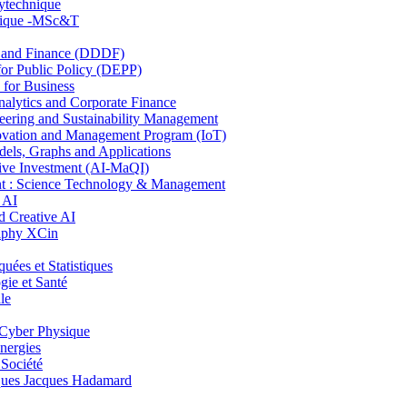
lytechnique
hnique -MSc&T
and Finance (DDDF)
r Public Policy (DEPP)
for Business
ytics and Corporate Finance
ring and Sustainability Management
ovation and Management Program (IoT)
ls, Graphs and Applications
ive Investment (AI-MaQI)
: Science Technology & Management
 AI
 Creative AI
aphy XCin
es et Statistiques
ie et Santé
le
Cyber Physique
nergies
 Société
es Jacques Hadamard