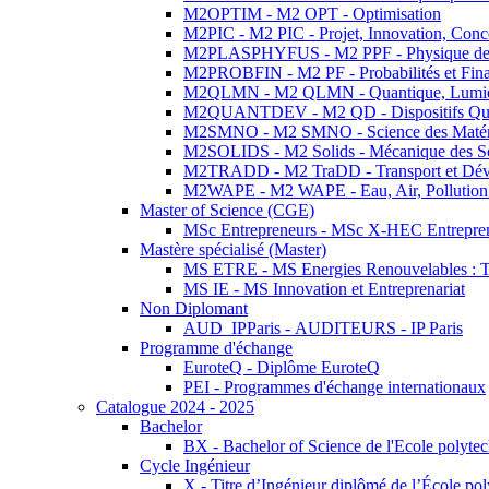
M2OPTIM - M2 OPT - Optimisation
M2PIC - M2 PIC - Projet, Innovation, Conc
M2PLASPHYFUS - M2 PPF - Physique des P
M2PROBFIN - M2 PF - Probabilités et Fin
M2QLMN - M2 QLMN - Quantique, Lumière
M2QUANTDEV - M2 QD - Dispositifs Qua
M2SMNO - M2 SMNO - Science des Matéri
M2SOLIDS - M2 Solids - Mécanique des So
M2TRADD - M2 TraDD - Transport et Dév
M2WAPE - M2 WAPE - Eau, Air, Pollution 
Master of Science (CGE)
MSc Entrepreneurs - MSc X-HEC Entrepre
Mastère spécialisé (Master)
MS ETRE - MS Energies Renouvelables : Tec
MS IE - MS Innovation et Entreprenariat
Non Diplomant
AUD_IPParis - AUDITEURS - IP Paris
Programme d'échange
EuroteQ - Diplôme EuroteQ
PEI - Programmes d'échange internationaux
Catalogue 2024 - 2025
Bachelor
BX - Bachelor of Science de l'Ecole polyte
Cycle Ingénieur
X - Titre d’Ingénieur diplômé de l’École po