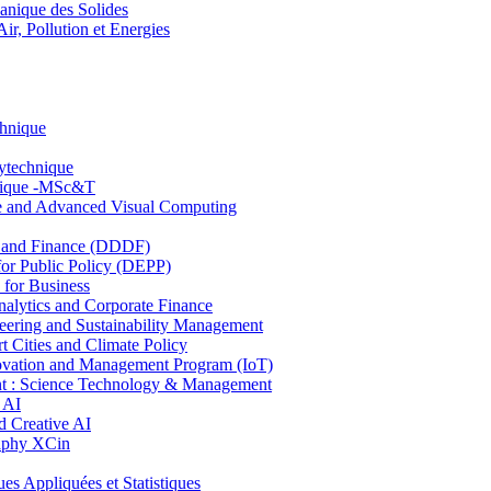
nique des Solides
, Pollution et Energies
chnique
lytechnique
hnique -MSc&T
ce and Advanced Visual Computing
and Finance (DDDF)
r Public Policy (DEPP)
for Business
ytics and Corporate Finance
ring and Sustainability Management
Cities and Climate Policy
ovation and Management Program (IoT)
: Science Technology & Management
 AI
 Creative AI
aphy XCin
ppliquées et Statistiques