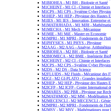
M1BIOHEA - M1 BH - Biologie et Santé
M1CHEINT - M1 CI - Chimie et Interfaces
M1CPS - M1 CPS - Système Cyber Physiq
M1HEP - M1 HEP - Physique des Hautes E
M1IES - M1 IES - Innovation, Entreprise et
M1MATHJHADA - M1 MJH - Mathématiqu
M1MECHA - M1 Mech - Mécanique
M1MIE - M1 MiE - Master en Economie
M1MPRI - M1 MPRI - Fondements de l'Inf
M1PHYSICS - M1 PHYS - Physique
M2AAG - M2 AAG - Analyse, Arithmétique
M2BIOHEA - M2 BH - Biologie et Santé
M2BIOMECA - M2 BME - Ingénierie BioM
M2CHEINT - M2 CI - Chimie et Interfaces
M2CPS - M2 CPS - Système Cyber Physiq
M2DS - M2 DS - Data Science
M2FLUIDS - M2 Fluids - Mécanique des Fl
M2GI - M2 GI-PLATO - Grandes installation
M2HEP - M2 HEP - Physique des Hautes E
M2ICFP - M2 ICFP - Centre International 
M2MARES - M2 PBR - Physique par Rech
M2MATHMOD - M2 MM - Modélisation M
M2MECENCLI - M2 MECENCLI - Génie Méc
M2MPRI - M2 MPRI - Fondements de l'Inf
M2MSV - M2 MSV - Mathématiques pour le