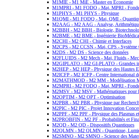
M1MIE - M1 MiE - Master en Economie
M1MPRI - M1 FODQ - Maj. MPRI - Fondeme
M1PHYS - M1 PHYS - Physique
M1QMI - M1 FODQ - Maj. QMI - Quantique
M2AAG - M2 AAG - Analyse, Arithmétique
M2BBH - M2 BBH - Biologie, Biotechnolog
M2BME - M2 BME - Ingénierie BioMédica
M2CHI - M2 CHI - Chimie et Interfaces
M2CPS - M2 CCSN - Maj. CPS - Système 
M2DS - M2 DS - Science des données
M2FLUIDS - M2 Mech - Maj. Fluids - Meca
M2GIPLATO - M2 GI-PLATO - Grandes instal
M2HEP - M2 HEP - Physique des Hautes E
M2ICFP - M2 ICFP - Centre International 
M2MATHMOD - M2 MM - Modélisation M
M2MPRI - M2 FODQ - Maj. MPRI - Fondeme
M2MSV - M2 MSV - Mathématiques pour le
M2OPTIM - M2 OPT - Optimisation
M2PBR - M2 PBR - Physique par Recherc
M2PIC - M2 PIC - Projet Innovation Conce
M2PPF - M2 PPF - Physique des Plasmas et
M2PROBFIN - M2 PF - Probabilités et Fin
M2QD - M2 QD - Dispositifs Quantiques
M2QLMN - M2 QLMN - Quantique, Lumiere
M2SMNO - M2 SMNO - Science des Materi