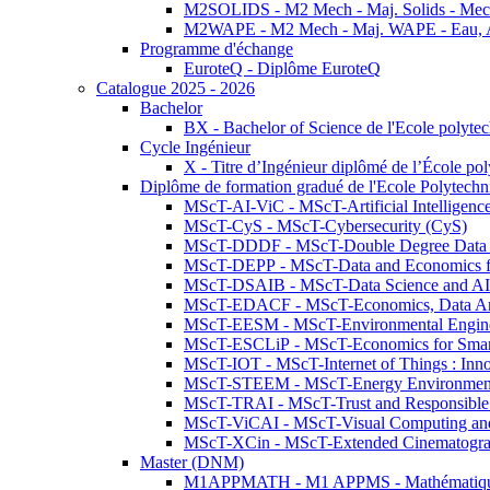
M2SOLIDS - M2 Mech - Maj. Solids - Meca
M2WAPE - M2 Mech - Maj. WAPE - Eau, Air
Programme d'échange
EuroteQ - Diplôme EuroteQ
Catalogue 2025 - 2026
Bachelor
BX - Bachelor of Science de l'Ecole polyte
Cycle Ingénieur
X - Titre d’Ingénieur diplômé de l’École po
Diplôme de formation gradué de l'Ecole Polytec
MScT-AI-ViC - MScT-Artificial Intelligen
MScT-CyS - MScT-Cybersecurity (CyS)
MScT-DDDF - MScT-Double Degree Data 
MScT-DEPP - MScT-Data and Economics fo
MScT-DSAIB - MScT-Data Science and AI 
MScT-EDACF - MScT-Economics, Data Anal
MScT-EESM - MScT-Environmental Enginee
MScT-ESCLiP - MScT-Economics for Smart 
MScT-IOT - MScT-Internet of Things : Inn
MScT-STEEM - MScT-Energy Environment 
MScT-TRAI - MScT-Trust and Responsible
MScT-ViCAI - MScT-Visual Computing and
MScT-XCin - MScT-Extended Cinematogr
Master (DNM)
M1APPMATH - M1 APPMS - Mathématiques A