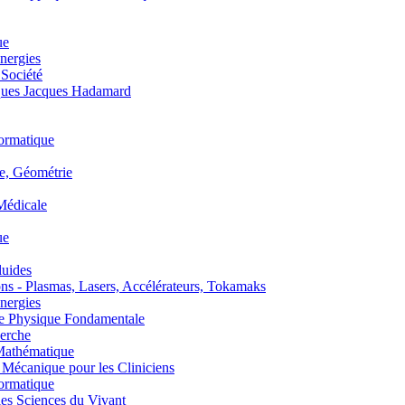
ue
nergies
 Société
es Jacques Hadamard
ormatique
, Géométrie
édicale
ue
uides
s - Plasmas, Lasers, Accélérateurs, Tokamaks
nergies
de Physique Fondamentale
erche
athématique
anique pour les Cliniciens
ormatique
s Sciences du Vivant