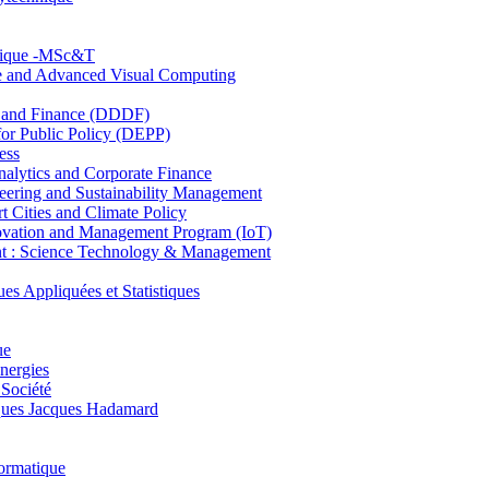
hnique -MSc&T
ce and Advanced Visual Computing
and Finance (DDDF)
r Public Policy (DEPP)
ess
ytics and Corporate Finance
ring and Sustainability Management
Cities and Climate Policy
ovation and Management Program (IoT)
: Science Technology & Management
ppliquées et Statistiques
ue
nergies
 Société
es Jacques Hadamard
ormatique