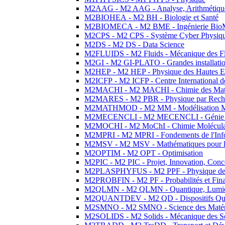
M2AAG - M2 AAG - Analyse, Arithmétique
M2BIOHEA - M2 BH - Biologie et Santé
M2BIOMECA - M2 BME - Ingénierie BioM
M2CPS - M2 CPS - Système Cyber Physiq
M2DS - M2 DS - Data Science
M2FLUIDS - M2 Fluids - Mécanique des Fl
M2GI - M2 GI-PLATO - Grandes installation
M2HEP - M2 HEP - Physique des Hautes E
M2ICFP - M2 ICFP - Centre International 
M2MACHI - M2 MACHI - Chimie des Matéri
M2MARES - M2 PBR - Physique par Rech
M2MATHMOD - M2 MM - Modélisation M
M2MECENCLI - M2 MECENCLI - Génie Méc
M2MOCHI - M2 MoChI - Chimie Moléculaire
M2MPRI - M2 MPRI - Fondements de l'Inf
M2MSV - M2 MSV - Mathématiques pour le
M2OPTIM - M2 OPT - Optimisation
M2PIC - M2 PIC - Projet, Innovation, Conc
M2PLASPHYFUS - M2 PPF - Physique des P
M2PROBFIN - M2 PF - Probabilités et Fin
M2QLMN - M2 QLMN - Quantique, Lumière
M2QUANTDEV - M2 QD - Dispositifs Qua
M2SMNO - M2 SMNO - Science des Matéri
M2SOLIDS - M2 Solids - Mécanique des So