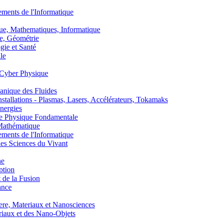
nts de l'Informatique
, Mathematiques, Informatique
, Géométrie
ie et Santé
le
Cyber Physique
nique des Fluides
lations - Plasmas, Lasers, Accélérateurs, Tokamaks
nergies
de Physique Fondamentale
athématique
nts de l'Informatique
s Sciences du Vivant
he
ption
 de la Fusion
ance
, Materiaux et Nanosciences
aux et des Nano-Objets