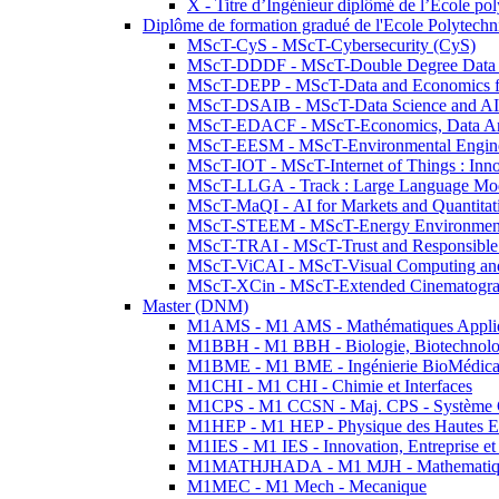
X - Titre d’Ingénieur diplômé de l’École po
Diplôme de formation gradué de l'Ecole Polytec
MScT-CyS - MScT-Cybersecurity (CyS)
MScT-DDDF - MScT-Double Degree Data 
MScT-DEPP - MScT-Data and Economics fo
MScT-DSAIB - MScT-Data Science and AI 
MScT-EDACF - MScT-Economics, Data Anal
MScT-EESM - MScT-Environmental Enginee
MScT-IOT - MScT-Internet of Things : Inn
MScT-LLGA - Track : Large Language Mode
MScT-MaQI - AI for Markets and Quantitat
MScT-STEEM - MScT-Energy Environment 
MScT-TRAI - MScT-Trust and Responsible
MScT-ViCAI - MScT-Visual Computing and
MScT-XCin - MScT-Extended Cinematogr
Master (DNM)
M1AMS - M1 AMS - Mathématiques Appliqué
M1BBH - M1 BBH - Biologie, Biotechnolog
M1BME - M1 BME - Ingénierie BioMédica
M1CHI - M1 CHI - Chimie et Interfaces
M1CPS - M1 CCSN - Maj. CPS - Système 
M1HEP - M1 HEP - Physique des Hautes E
M1IES - M1 IES - Innovation, Entreprise et
M1MATHJHADA - M1 MJH - Mathematiqu
M1MEC - M1 Mech - Mecanique