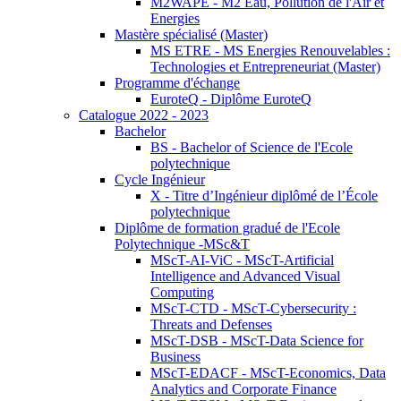
M2WAPE - M2 Eau, Pollution de l'Air et
Energies
Mastère spécialisé (Master)
MS ETRE - MS Energies Renouvelables :
Technologies et Entrepreneuriat (Master)
Programme d'échange
EuroteQ - Diplôme EuroteQ
Catalogue 2022 - 2023
Bachelor
BS - Bachelor of Science de l'Ecole
polytechnique
Cycle Ingénieur
X - Titre d’Ingénieur diplômé de l’École
polytechnique
Diplôme de formation gradué de l'Ecole
Polytechnique -MSc&T
MScT-AI-ViC - MScT-Artificial
Intelligence and Advanced Visual
Computing
MScT-CTD - MScT-Cybersecurity :
Threats and Defenses
MScT-DSB - MScT-Data Science for
Business
MScT-EDACF - MScT-Economics, Data
Analytics and Corporate Finance