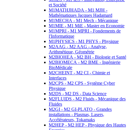
et Société
M1MATHJHADA - M1 MJH -
Mathématiques Jacques Hadamard
M1MECHA - M1 Mech - Mécanique
M1MIE - M1 MiE - Master en Economie
M1MPRI - M1 MPRI - Fondements de
l'Informatique
M1PHYSICS - M1 PHYS - Physique
M2AAG - M2 AAG - Analyse,
Arithmétique, Géométrie
M2BIOHEA - M2 BH - Biologie et Santé
M2BIOMECA - M2 BME - Ingénierie
BioMédicale
M2CHEINT - M2 CI - Chimie et
Interfaces
M2CPS - M2 CPS - Système Cyber
Physique
M2DS - M2 DS - Data Science
M2FLUIDS - M2 Fluids - Mécanique des
Fluides
M2GI - M2 GI-PLATO - Grandes
installations - Plasmas, Lasers,
Accélérateurs, Tokamaks
M2HEP - M2 HEP - Physique des Hautes