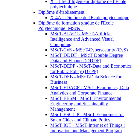
X - Titre d’Ingénieur diplômé de l’École
polytechnique
Diplôme d'établissement
X-4A - Diplôme de l'Ecole polytechnique
Diplôme de formation gradué de l'Ecole
Polytechnique -MSc&T
MScT-AI-ViC - MScT-Artificial
Intelligence and Advanced Visual
Computing
MScT-CyS - MScT-Cybersecurity (CyS)
MScT-DDDF - MScT-Double Degree
Data and Finance (DDDF)
MScT-DEPP - MScT-Data and Economics
for Public Policy (DEPP)
MScT-DSB - MScT-Data Science for
Business
MScT-EDACF - MScT-Economics, Data
Analytics and Corporate Finance
MScT-EESM - MScT-Environmental
Engineering and Sustainability
Management
MScT-ESCLiP - MScT-Economics for
Smart Cities and Climate Policy
MScT-IOT - MScT-Internet of Things :
Innovation and Management Program