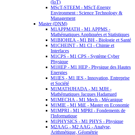
(IoT)
MScT-STEEM - MScT-Energy
Environment : Science Technology &
Management
Master (DNM)
M1APPMATH - M1 APPMS -
Mathématiques Appliquées et Statistiques
M1BIOHEA - M1 BH - Biologie et Santé
M1CHEINT - M1 CI - Chimie et
Interfaces
M1CPS - M1 CPS - Système Cyber
Physique
M1HEP - M1 HEP - Physique des Hautes
Energies
M1IES - M1 IES - Innovation, Entreprise
et Société
M1MATHJHADA - M1 MJH -
Mathématiques Jacques Hadamard
M1MECHA - M1 Mech - Mécanique
M1MIE - M1 MiE - Master en Economie
M1MPRI - M1 MPRI - Fondements de
l'Informatique
M1PHYSICS - M1 PHYS - Physique
M2AAG - M2 AAG - Analyse,
Arithmétique, Géométrie