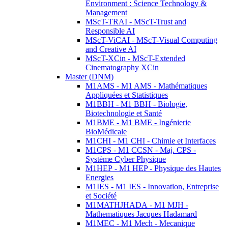
Environment : Science Technology &
Management
MScT-TRAI - MScT-Trust and
Responsible AI
MScT-ViCAI - MScT-Visual Computing
and Creative AI
MScT-XCin - MScT-Extended
Cinematography XCin
Master (DNM)
M1AMS - M1 AMS - Mathématiques
Appliquées et Statistiques
M1BBH - M1 BBH - Biologie,
Biotechnologie et Santé
M1BME - M1 BME - Ingénierie
BioMédicale
M1CHI - M1 CHI - Chimie et Interfaces
M1CPS - M1 CCSN - Maj. CPS -
Système Cyber Physique
M1HEP - M1 HEP - Physique des Hautes
Energies
M1IES - M1 IES - Innovation, Entreprise
et Société
M1MATHJHADA - M1 MJH -
Mathematiques Jacques Hadamard
M1MEC - M1 Mech - Mecanique