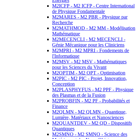
Energies
M2ICFP - M2 ICFP - Centre International
de Physique Fondamentale
M2MARES - M2 PBR - Physique par
Recherche
M2MATHMOD - M2 MM - Modélisation
Mathématique
M2MECENCLI - M2 MECENCLI -
Génie Mécanique pour les Cliniciens
M2MPRI - M2 MPRI - Fondements de
l'Informatique
M2MSV - M2 MSV - Mathématiques
pour les Sciences du Vivant
M2OPTIM - M2 OPT - Optimisation
M2PIC - M2 PIC - Projet, Innovation,
Conception
M2PLASPHYFUS - M2 PPF - Physique
des Plasmas et de la Fusion
M2PROBFIN - M2 PF - Probabilités et
Finance
M2QLMN - M2 QLMN - Quantique,
Lumière, Matériaux et Nanosciences
M2QUANTDEV - M2 QD - Dispositifs
Quantiques
M2SMNO - M2 SMNO - Science des