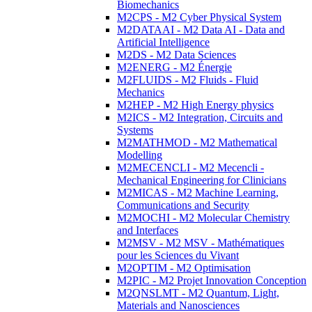
Biomechanics
M2CPS - M2 Cyber Physical System
M2DATAAI - M2 Data AI - Data and
Artificial Intelligence
M2DS - M2 Data Sciences
M2ENERG - M2 Énergie
M2FLUIDS - M2 Fluids - Fluid
Mechanics
M2HEP - M2 High Energy physics
M2ICS - M2 Integration, Circuits and
Systems
M2MATHMOD - M2 Mathematical
Modelling
M2MECENCLI - M2 Mecencli -
Mechanical Engineering for Clinicians
M2MICAS - M2 Machine Learning,
Communications and Security
M2MOCHI - M2 Molecular Chemistry
and Interfaces
M2MSV - M2 MSV - Mathématiques
pour les Sciences du Vivant
M2OPTIM - M2 Optimisation
M2PIC - M2 Projet Innovation Conception
M2QNSLMT - M2 Quantum, Light,
Materials and Nanosciences