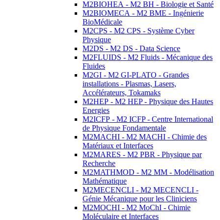
M2BIOHEA - M2 BH - Biologie et Santé
M2BIOMECA - M2 BME - Ingénierie
BioMédicale
M2CPS - M2 CPS - Système Cyber
Physique
M2DS - M2 DS - Data Science
M2FLUIDS - M2 Fluids - Mécanique des
Fluides
M2GI - M2 GI-PLATO - Grandes
installations - Plasmas, Lasers,
Accélérateurs, Tokamaks
M2HEP - M2 HEP - Physique des Hautes
Energies
M2ICFP - M2 ICFP - Centre International
de Physique Fondamentale
M2MACHI - M2 MACHI - Chimie des
Matériaux et Interfaces
M2MARES - M2 PBR - Physique par
Recherche
M2MATHMOD - M2 MM - Modélisation
Mathématique
M2MECENCLI - M2 MECENCLI -
Génie Mécanique pour les Cliniciens
M2MOCHI - M2 MoChI - Chimie
Moléculaire et Interfaces