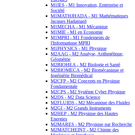
M1IES - M1 Innovation, Entreprise et
Société
M1MATHJHADA - M1 Mathématiques
Jacques Hadamard
M1MECHA - M1 Mécanique
M1MIE - M1 en Economie
M1MPRI - M1 Fondements de
l'Informatique MPRI
M1PHYSICS - M1 Physique
M2AAG - M2 Analyse, Arithmétique,
Géométrie
M2BIOHEA - M2 Biologie et Santé
M2BIOMECA - M2 Biomécanique et
Ingéniérie Biomédical
M2CFP - M2 Concepts en Physique
Fondamentale
M2CPS - M2 Système Cyber Physique
M2DS - M2 Data Science
M2FLUIDS - M2 Mécanique des Fluides
M2GI - M2 Grands Instruments
M2HEP - M2 Physique des Hautes
Energies
M2MARES - M2 Physique par Recherche
M2MATCHEINT - M2 Chimie des