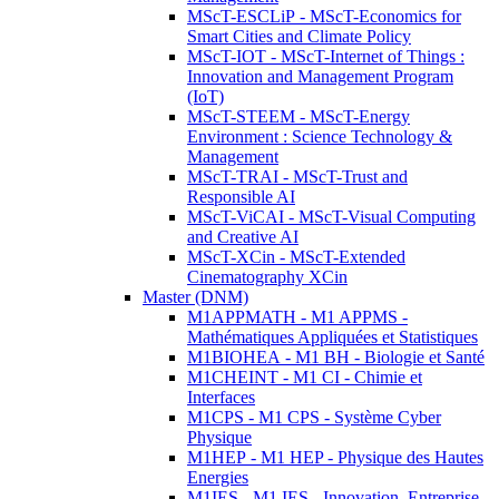
MScT-ESCLiP - MScT-Economics for
Smart Cities and Climate Policy
MScT-IOT - MScT-Internet of Things :
Innovation and Management Program
(IoT)
MScT-STEEM - MScT-Energy
Environment : Science Technology &
Management
MScT-TRAI - MScT-Trust and
Responsible AI
MScT-ViCAI - MScT-Visual Computing
and Creative AI
MScT-XCin - MScT-Extended
Cinematography XCin
Master (DNM)
M1APPMATH - M1 APPMS -
Mathématiques Appliquées et Statistiques
M1BIOHEA - M1 BH - Biologie et Santé
M1CHEINT - M1 CI - Chimie et
Interfaces
M1CPS - M1 CPS - Système Cyber
Physique
M1HEP - M1 HEP - Physique des Hautes
Energies
M1IES - M1 IES - Innovation, Entreprise