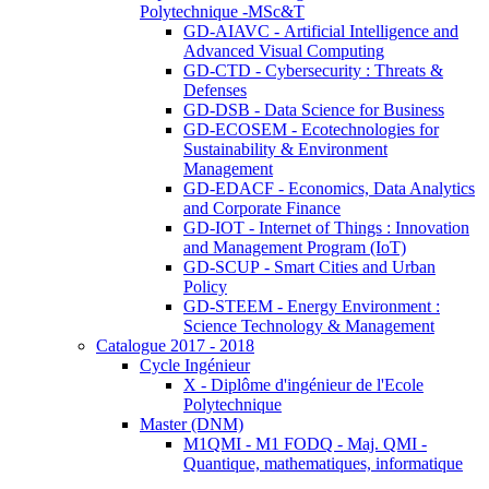
Polytechnique -MSc&T
GD-AIAVC - Artificial Intelligence and
Advanced Visual Computing
GD-CTD - Cybersecurity : Threats &
Defenses
GD-DSB - Data Science for Business
GD-ECOSEM - Ecotechnologies for
Sustainability & Environment
Management
GD-EDACF - Economics, Data Analytics
and Corporate Finance
GD-IOT - Internet of Things : Innovation
and Management Program (IoT)
GD-SCUP - Smart Cities and Urban
Policy
GD-STEEM - Energy Environment :
Science Technology & Management
Catalogue 2017 - 2018
Cycle Ingénieur
X - Diplôme d'ingénieur de l'Ecole
Polytechnique
Master (DNM)
M1QMI - M1 FODQ - Maj. QMI -
Quantique, mathematiques, informatique