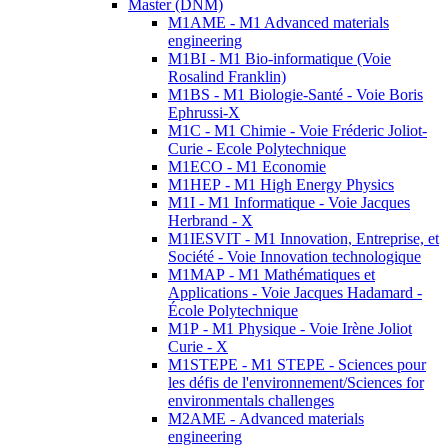
Master (DNM)
M1AME - M1 Advanced materials
engineering
M1BI - M1 Bio-informatique (Voie
Rosalind Franklin)
M1BS - M1 Biologie-Santé - Voie Boris
Ephrussi-X
M1C - M1 Chimie - Voie Fréderic Joliot-
Curie - Ecole Polytechnique
M1ECO - M1 Economie
M1HEP - M1 High Energy Physics
M1I - M1 Informatique - Voie Jacques
Herbrand - X
M1IESVIT - M1 Innovation, Entreprise, et
Société - Voie Innovation technologique
M1MAP - M1 Mathématiques et
Applications - Voie Jacques Hadamard -
École Polytechnique
M1P - M1 Physique - Voie Irène Joliot
Curie - X
M1STEPE - M1 STEPE - Sciences pour
les défis de l'environnement/Sciences for
environmentals challenges
M2AME - Advanced materials
engineering