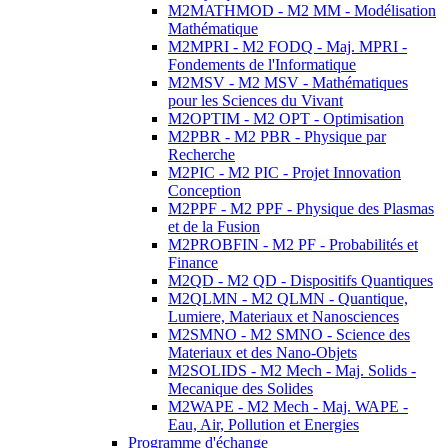
M2MATHMOD - M2 MM - Modélisation
Mathématique
M2MPRI - M2 FODQ - Maj. MPRI -
Fondements de l'Informatique
M2MSV - M2 MSV - Mathématiques
pour les Sciences du Vivant
M2OPTIM - M2 OPT - Optimisation
M2PBR - M2 PBR - Physique par
Recherche
M2PIC - M2 PIC - Projet Innovation
Conception
M2PPF - M2 PPF - Physique des Plasmas
et de la Fusion
M2PROBFIN - M2 PF - Probabilités et
Finance
M2QD - M2 QD - Dispositifs Quantiques
M2QLMN - M2 QLMN - Quantique,
Lumiere, Materiaux et Nanosciences
M2SMNO - M2 SMNO - Science des
Materiaux et des Nano-Objets
M2SOLIDS - M2 Mech - Maj. Solids -
Mecanique des Solides
M2WAPE - M2 Mech - Maj. WAPE -
Eau, Air, Pollution et Energies
Programme d'échange