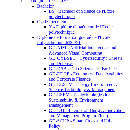
Catalogue 2019 - 2020
Bachelor
BS - Bachelor of Science de l'Ecole
polytechnique
Cycle Ingénieur
X - Diplôme d'ingénieur de l'Ecole
polytechnique
Diplôme de formation gradué de l'Ecole
Polytechnique -MSc&T
GD-AIM - Artificial Intelligence and
Advanced Visual Computing
GD-CYBSEC - Cybersecurity : Threats
and Defenses
GD-DSB - Data Science for Business
GD-EDCF - Economics, Data Analytics
and Corporate Finance
GD-EESTM - Energy Environment :
Science Technology & Management
GD-ESEM - Ecotechnologies for
Sustainability & Environment
Management
GD-IOT - Internet of Things : Innovation
and Management Program (IoT)
GD-SCUP - Smart Cities and Urban
Policy