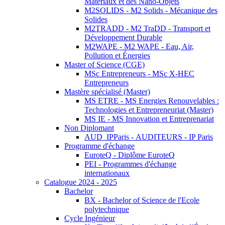
Matériaux et des Nano-Objets
M2SOLIDS - M2 Solids - Mécanique des
Solides
M2TRADD - M2 TraDD - Transport et
Développement Durable
M2WAPE - M2 WAPE - Eau, Air,
Pollution et Énergies
Master of Science (CGE)
MSc Entrepreneurs - MSc X-HEC
Entrepreneurs
Mastère spécialisé (Master)
MS ETRE - MS Energies Renouvelables :
Technologies et Entrepreneuriat (Master)
MS IE - MS Innovation et Entreprenariat
Non Diplomant
AUD_IPParis - AUDITEURS - IP Paris
Programme d'échange
EuroteQ - Diplôme EuroteQ
PEI - Programmes d'échange
internationaux
Catalogue 2024 - 2025
Bachelor
BX - Bachelor of Science de l'Ecole
polytechnique
Cycle Ingénieur