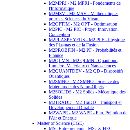
M2MPRI - M2 MPRI - Fondements de
l'Informatique
M2MSV - M2 MSV - Mathématiques
pour les Sciences du Vivant
M2OPTIM - M2 OPT - Optimisation
M2PIC - M2 PIC - Projet, Innovation,
Conception
M2PLASPHYFUS - M2 PPF - Physique
des Plasmas et de la Fusion
M2PROBFIN - M2 PF - Probabilités et
Finance
M2QLMN - M2 QLMN - Quantique,
Lumière, Matériaux et Nanosciences
M2QUANTDEV - M2 QD - Dispositifs
Quantiques
M2SMNO - M2 SMNO - Science des
Matériaux et des Nano-Objets
M2SOLIDS - M2 Solids - Mécanique des
Solides
M2TRADD - M2 TraDD - Transport et
Développement Durable
M2WAPE - M2 WAPE - Eau, Pollution de
l'Air et Energie
Master of Science (CGE)
MSc Entrepreneurs - MSc X-HEC