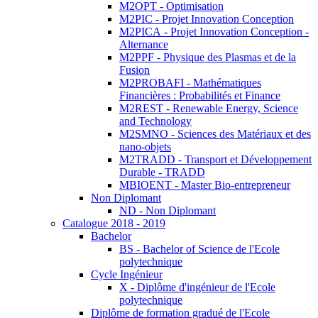
M2OPT - Optimisation
M2PIC - Projet Innovation Conception
M2PICA - Projet Innovation Conception -
Alternance
M2PPF - Physique des Plasmas et de la
Fusion
M2PROBAFI - Mathématiques
Financières : Probabilités et Finance
M2REST - Renewable Energy, Science
and Technology
M2SMNO - Sciences des Matériaux et des
nano-objets
M2TRADD - Transport et Développement
Durable - TRADD
MBIOENT - Master Bio-entrepreneur
Non Diplomant
ND - Non Diplomant
Catalogue 2018 - 2019
Bachelor
BS - Bachelor of Science de l'Ecole
polytechnique
Cycle Ingénieur
X - Diplôme d'ingénieur de l'Ecole
polytechnique
Diplôme de formation gradué de l'Ecole