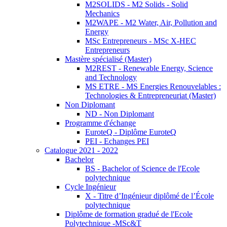
M2SOLIDS - M2 Solids - Solid
Mechanics
M2WAPE - M2 Water, Air, Pollution and
Energy
MSc Entrepreneurs - MSc X-HEC
Entrepreneurs
Mastère spécialisé (Master)
M2REST - Renewable Energy, Science
and Technology
MS ETRE - MS Energies Renouvelables :
Technologies & Entrepreneuriat (Master)
Non Diplomant
ND - Non Diplomant
Programme d'échange
EuroteQ - Diplôme EuroteQ
PEI - Echanges PEI
Catalogue 2021 - 2022
Bachelor
BS - Bachelor of Science de l'Ecole
polytechnique
Cycle Ingénieur
X - Titre d’Ingénieur diplômé de l’École
polytechnique
Diplôme de formation gradué de l'Ecole
Polytechnique -MSc&T