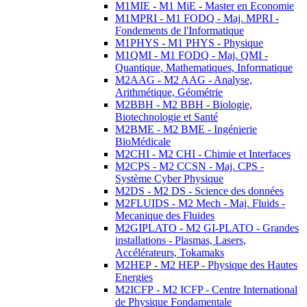
M1MIE - M1 MiE - Master en Economie
M1MPRI - M1 FODQ - Maj. MPRI -
Fondements de l'Informatique
M1PHYS - M1 PHYS - Physique
M1QMI - M1 FODQ - Maj. QMI -
Quantique, Mathematiques, Informatique
M2AAG - M2 AAG - Analyse,
Arithmétique, Géométrie
M2BBH - M2 BBH - Biologie,
Biotechnologie et Santé
M2BME - M2 BME - Ingénierie
BioMédicale
M2CHI - M2 CHI - Chimie et Interfaces
M2CPS - M2 CCSN - Maj. CPS -
Système Cyber Physique
M2DS - M2 DS - Science des données
M2FLUIDS - M2 Mech - Maj. Fluids -
Mecanique des Fluides
M2GIPLATO - M2 GI-PLATO - Grandes
installations - Plasmas, Lasers,
Accélérateurs, Tokamaks
M2HEP - M2 HEP - Physique des Hautes
Energies
M2ICFP - M2 ICFP - Centre International
de Physique Fondamentale