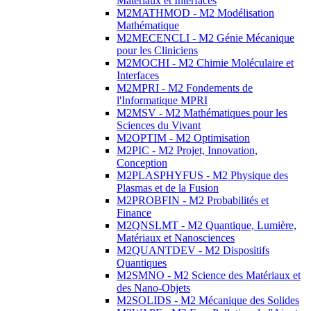
Matériaux et Interfaces
M2MATHMOD - M2 Modélisation
Mathématique
M2MECENCLI - M2 Génie Mécanique
pour les Cliniciens
M2MOCHI - M2 Chimie Moléculaire et
Interfaces
M2MPRI - M2 Fondements de
l'Informatique MPRI
M2MSV - M2 Mathématiques pour les
Sciences du Vivant
M2OPTIM - M2 Optimisation
M2PIC - M2 Projet, Innovation,
Conception
M2PLASPHYFUS - M2 Physique des
Plasmas et de la Fusion
M2PROBFIN - M2 Probabilités et
Finance
M2QNSLMT - M2 Quantique, Lumière,
Matériaux et Nanosciences
M2QUANTDEV - M2 Dispositifs
Quantiques
M2SMNO - M2 Science des Matériaux et
des Nano-Objets
M2SOLIDS - M2 Mécanique des Solides