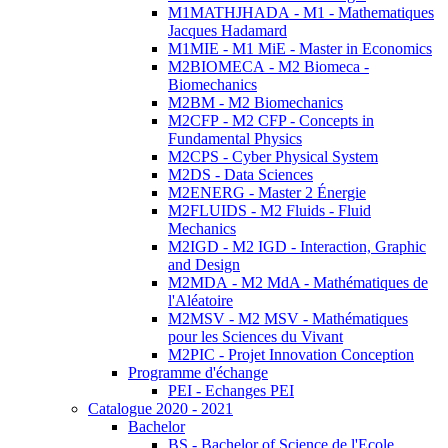
M1MATHJHADA - M1 - Mathematiques
Jacques Hadamard
M1MIE - M1 MiE - Master in Economics
M2BIOMECA - M2 Biomeca -
Biomechanics
M2BM - M2 Biomechanics
M2CFP - M2 CFP - Concepts in
Fundamental Physics
M2CPS - Cyber Physical System
M2DS - Data Sciences
M2ENERG - Master 2 Énergie
M2FLUIDS - M2 Fluids - Fluid
Mechanics
M2IGD - M2 IGD - Interaction, Graphic
and Design
M2MDA - M2 MdA - Mathématiques de
l'Aléatoire
M2MSV - M2 MSV - Mathématiques
pour les Sciences du Vivant
M2PIC - Projet Innovation Conception
Programme d'échange
PEI - Echanges PEI
Catalogue 2020 - 2021
Bachelor
BS - Bachelor of Science de l'Ecole