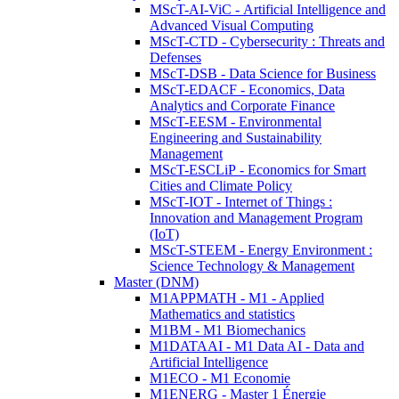
MScT-AI-ViC - Artificial Intelligence and
Advanced Visual Computing
MScT-CTD - Cybersecurity : Threats and
Defenses
MScT-DSB - Data Science for Business
MScT-EDACF - Economics, Data
Analytics and Corporate Finance
MScT-EESM - Environmental
Engineering and Sustainability
Management
MScT-ESCLiP - Economics for Smart
Cities and Climate Policy
MScT-IOT - Internet of Things :
Innovation and Management Program
(IoT)
MScT-STEEM - Energy Environment :
Science Technology & Management
Master (DNM)
M1APPMATH - M1 - Applied
Mathematics and statistics
M1BM - M1 Biomechanics
M1DATAAI - M1 Data AI - Data and
Artificial Intelligence
M1ECO - M1 Economie
M1ENERG - Master 1 Énergie