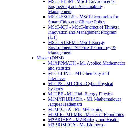
MScT-EESM - MScT-Environmental
Engineering and Sustainability
Management
MScT-ESCLiP - MScT-Economics for
Smart Cities and Climate Policy
MScT-IOT - MScT-Internet of Things :
Innovation and Management Program
(IoT)
MScT-STEEM - MScT-Energy
Environment : Science Technology &
Management
Master (DNM)
M1APPMATH - M1 Applied Mathematics
and statistics
M1CHEINT - M1 Chemistry and
Interfaces
M1CPS - M1 CPS - Cyber Physical
Systems
M1HEP - M1 High Energy Physics
M1MATHJHADA - M1 Mathematiques
Jacques Hadamard
M1MECHA - M1 Mechanics
M1MIE - M1 MIE - Master in Economics
M2BIOHEA - M2 Biology and Health
M2BIOMECA - M2 Biomeca -