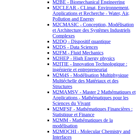
M2BE - Biomechanical Engineering
M2CLEAR - CLimat, Environnement,
Applications et Recherche - Water, Air,
Pollution and Energy
M2CMASIC - Conception, Modélisation
et Architecture des Systèmes Industriels
Complexes
M2DQ - Dispositif quantique
M2DS - Data Sciences
M2FM - Fluid Mechanics
M2HEP - High Energy physics
M2ITIE - Innovation Technologique :
ingénierie et entrepreneuriat
M2M4S - Modélisation Multiphysique
Multiéchelle des Matériaux et des
Structures
M2MAMSV - Master 2 Mathématiques et
Applications - Mathématiques pour les
Sciences du Vivant
M2MFSF - Mathématiques Financières :
Statistique et Finance
M2MM - Mathématiques de la
modélisation
M2MOCHI - Molecular Chemistry and
Interfaces