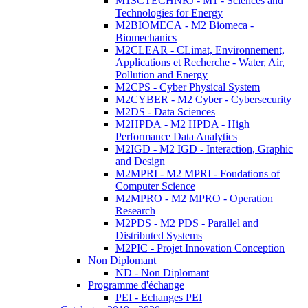
M1SCTECHNRJ - M1 - Sciences and
Technologies for Energy
M2BIOMECA - M2 Biomeca -
Biomechanics
M2CLEAR - CLimat, Environnement,
Applications et Recherche - Water, Air,
Pollution and Energy
M2CPS - Cyber Physical System
M2CYBER - M2 Cyber - Cybersecurity
M2DS - Data Sciences
M2HPDA - M2 HPDA - High
Performance Data Analytics
M2IGD - M2 IGD - Interaction, Graphic
and Design
M2MPRI - M2 MPRI - Foudations of
Computer Science
M2MPRO - M2 MPRO - Operation
Research
M2PDS - M2 PDS - Parallel and
Distributed Systems
M2PIC - Projet Innovation Conception
Non Diplomant
ND - Non Diplomant
Programme d'échange
PEI - Echanges PEI