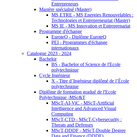
Entrepreneurs
Mastère spécialisé (Master)
MS ETRE - MS Energies Renouvelables :
Technologies et Entrepreneuriat (Master)
MS IE - MS Innovation et Entreprenariat
Programme d'échange
EuroteQ - Diplôme EuroteQ
PEI - Programmes d'échange
internationaux
Catalogue 2023 - 2024
Bachelor
BS - Bachelor of Science de l'Ecole
polytechnique
Cycle Ingénieur
X - Titre d’Ingénieur diplômé de l’École
polytechnique
Diplôme de formation gradué de l'Ecole
Polytechnique -MSc&T
MScT-AI-ViC - MScT-Artificial
Intelligence and Advanced Visual
Computing
MScT-CTD - MScT-Cybersecurity :
Threats and Defenses
MScT-DDDF - MScT-Double Degree
Data and Finance (DDDF)