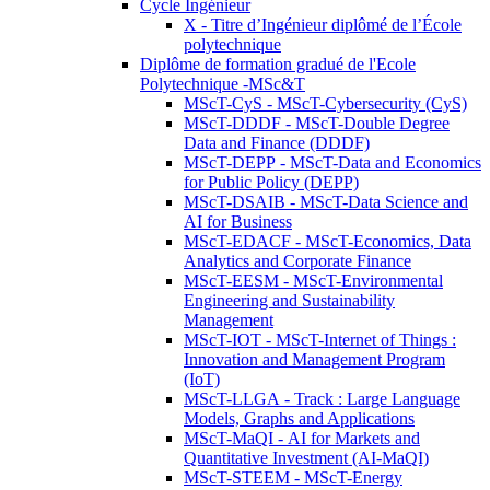
Cycle Ingénieur
X - Titre d’Ingénieur diplômé de l’École
polytechnique
Diplôme de formation gradué de l'Ecole
Polytechnique -MSc&T
MScT-CyS - MScT-Cybersecurity (CyS)
MScT-DDDF - MScT-Double Degree
Data and Finance (DDDF)
MScT-DEPP - MScT-Data and Economics
for Public Policy (DEPP)
MScT-DSAIB - MScT-Data Science and
AI for Business
MScT-EDACF - MScT-Economics, Data
Analytics and Corporate Finance
MScT-EESM - MScT-Environmental
Engineering and Sustainability
Management
MScT-IOT - MScT-Internet of Things :
Innovation and Management Program
(IoT)
MScT-LLGA - Track : Large Language
Models, Graphs and Applications
MScT-MaQI - AI for Markets and
Quantitative Investment (AI-MaQI)
MScT-STEEM - MScT-Energy