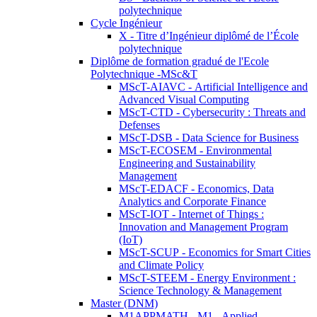
polytechnique
Cycle Ingénieur
X - Titre d’Ingénieur diplômé de l’École
polytechnique
Diplôme de formation gradué de l'Ecole
Polytechnique -MSc&T
MScT-AIAVC - Artificial Intelligence and
Advanced Visual Computing
MScT-CTD - Cybersecurity : Threats and
Defenses
MScT-DSB - Data Science for Business
MScT-ECOSEM - Environmental
Engineering and Sustainability
Management
MScT-EDACF - Economics, Data
Analytics and Corporate Finance
MScT-IOT - Internet of Things :
Innovation and Management Program
(IoT)
MScT-SCUP - Economics for Smart Cities
and Climate Policy
MScT-STEEM - Energy Environment :
Science Technology & Management
Master (DNM)
M1APPMATH - M1 - Applied