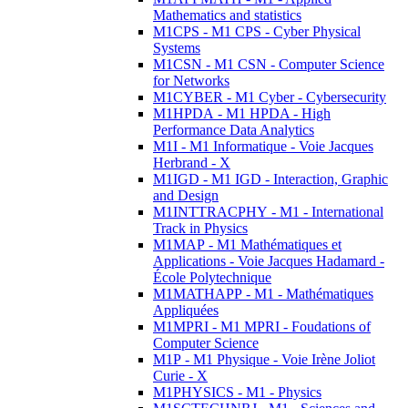
Mathematics and statistics
M1CPS - M1 CPS - Cyber Physical
Systems
M1CSN - M1 CSN - Computer Science
for Networks
M1CYBER - M1 Cyber - Cybersecurity
M1HPDA - M1 HPDA - High
Performance Data Analytics
M1I - M1 Informatique - Voie Jacques
Herbrand - X
M1IGD - M1 IGD - Interaction, Graphic
and Design
M1INTTRACPHY - M1 - International
Track in Physics
M1MAP - M1 Mathématiques et
Applications - Voie Jacques Hadamard -
École Polytechnique
M1MATHAPP - M1 - Mathématiques
Appliquées
M1MPRI - M1 MPRI - Foudations of
Computer Science
M1P - M1 Physique - Voie Irène Joliot
Curie - X
M1PHYSICS - M1 - Physics