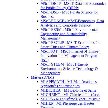
MScT-DEPP - MScT-Data and Economics
for Public Policy (DEPP)
MScT-DSB - MScT-Data Science for
Business
MScT-EDACF - MScT-Economics, Data
Analytics and Corporate Finance
MScT-EESM - MScT-Environmental
Engineering and Sustainability
Management
MScT-ESCLiP - MScT-Economics for
Smart Cities and Climate Policy
MScT-IOT - MScT-Internet of Things :
Innovation and Management Program
(IoT)
MScT-STEEM - MScT-Energy
Environment : Science Technology &
Management
Master (DNM)
M1APPMATH - M1 Mathématiques
Appliquées et Statistiques
M1BIOHEA - M1 Biologie et Santé
M1CHEINT - M1 Chimie et Interfaces
M1CPS - M1 Système Cyber Physique
M1HEP - M1 Physique des Hautes
Energies