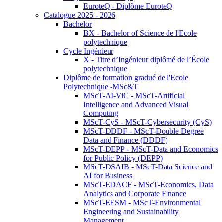
EuroteQ - Diplôme EuroteQ
Catalogue 2025 - 2026
Bachelor
BX - Bachelor of Science de l'Ecole
polytechnique
Cycle Ingénieur
X - Titre d’Ingénieur diplômé de l’École
polytechnique
Diplôme de formation gradué de l'Ecole
Polytechnique -MSc&T
MScT-AI-ViC - MScT-Artificial
Intelligence and Advanced Visual
Computing
MScT-CyS - MScT-Cybersecurity (CyS)
MScT-DDDF - MScT-Double Degree
Data and Finance (DDDF)
MScT-DEPP - MScT-Data and Economics
for Public Policy (DEPP)
MScT-DSAIB - MScT-Data Science and
AI for Business
MScT-EDACF - MScT-Economics, Data
Analytics and Corporate Finance
MScT-EESM - MScT-Environmental
Engineering and Sustainability
Management