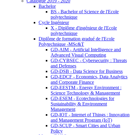
Catalogue 2019 - 2020
Bachelor
BS - Bachelor of Science de l'Ecole
polytechnique
Cycle Ingénieur
X - Diplôme d'ingénieur de l'Ecole
polytechnique
Diplôme de formation gradué de l'Ecole
Polytechnique -MSc&T
GD-AIM - Artificial Intelligence and
Advanced Visual Computing
GD-CYBSEC - Cybersecurity : Threats
and Defenses
GD-DSB - Data Science for Business
GD-EDCF - Economics, Data Analytics
and Corporate Finance
GD-EESTM - Energy Environment :
Science Technology & Management
GD-ESEM - Ecotechnologies for
Sustainability & Environment
Management
GD-IOT - Internet of Things : Innovation
and Management Program (IoT)
GD-SCUP - Smart Cities and Urban
Policy