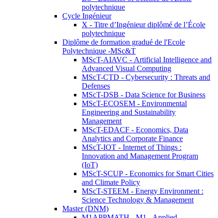
polytechnique
Cycle Ingénieur
X - Titre d’Ingénieur diplômé de l’École
polytechnique
Diplôme de formation gradué de l'Ecole
Polytechnique -MSc&T
MScT-AIAVC - Artificial Intelligence and
Advanced Visual Computing
MScT-CTD - Cybersecurity : Threats and
Defenses
MScT-DSB - Data Science for Business
MScT-ECOSEM - Environmental
Engineering and Sustainability
Management
MScT-EDACF - Economics, Data
Analytics and Corporate Finance
MScT-IOT - Internet of Things :
Innovation and Management Program
(IoT)
MScT-SCUP - Economics for Smart Cities
and Climate Policy
MScT-STEEM - Energy Environment :
Science Technology & Management
Master (DNM)
M1APPMATH - M1 - Applied