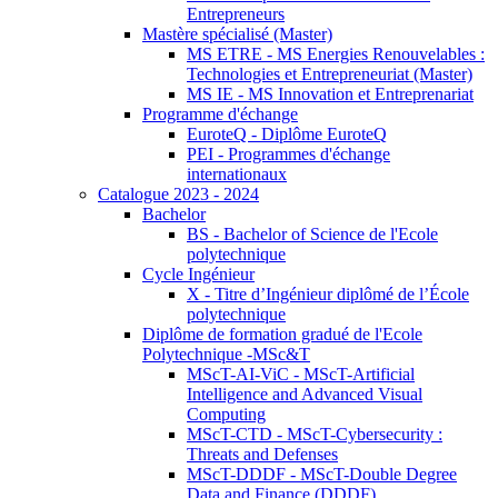
Entrepreneurs
Mastère spécialisé (Master)
MS ETRE - MS Energies Renouvelables :
Technologies et Entrepreneuriat (Master)
MS IE - MS Innovation et Entreprenariat
Programme d'échange
EuroteQ - Diplôme EuroteQ
PEI - Programmes d'échange
internationaux
Catalogue 2023 - 2024
Bachelor
BS - Bachelor of Science de l'Ecole
polytechnique
Cycle Ingénieur
X - Titre d’Ingénieur diplômé de l’École
polytechnique
Diplôme de formation gradué de l'Ecole
Polytechnique -MSc&T
MScT-AI-ViC - MScT-Artificial
Intelligence and Advanced Visual
Computing
MScT-CTD - MScT-Cybersecurity :
Threats and Defenses
MScT-DDDF - MScT-Double Degree
Data and Finance (DDDF)