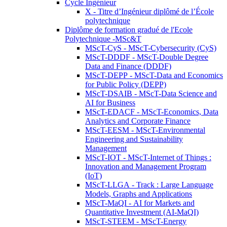
Cycle Ingénieur
X - Titre d’Ingénieur diplômé de l’École
polytechnique
Diplôme de formation gradué de l'Ecole
Polytechnique -MSc&T
MScT-CyS - MScT-Cybersecurity (CyS)
MScT-DDDF - MScT-Double Degree
Data and Finance (DDDF)
MScT-DEPP - MScT-Data and Economics
for Public Policy (DEPP)
MScT-DSAIB - MScT-Data Science and
AI for Business
MScT-EDACF - MScT-Economics, Data
Analytics and Corporate Finance
MScT-EESM - MScT-Environmental
Engineering and Sustainability
Management
MScT-IOT - MScT-Internet of Things :
Innovation and Management Program
(IoT)
MScT-LLGA - Track : Large Language
Models, Graphs and Applications
MScT-MaQI - AI for Markets and
Quantitative Investment (AI-MaQI)
MScT-STEEM - MScT-Energy