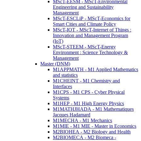
MScT-EESM - MScT-Environmental
Engineering and Sustainability
Management
MScT-ESCLiP - MScT-Economics for
Smart Cities and Climate Policy
MScT-IOT - MScT-Internet of Things :
Innovation and Management Program
(IoT)
MScT-STEEM - MScT-Energy
Environment : Science Technology &
Management
Master (DNM)
M1APPMATH - M1 Applied Mathematics
and statistics
M1CHEINT - M1 Chemistry and
Interfaces
M1CPS - M1 CPS - Cyber Physical
Systems
M1HEP - M1 High Energy Physics
M1MATHJHADA - M1 Mathematiques
Jacques Hadamard
M1MECHA - M1 Mechanics
M1MIE - M1 MIE - Master in Economics
M2BIOHEA - M2 Biology and Health
M2BIOMECA - M2 Biomeca -