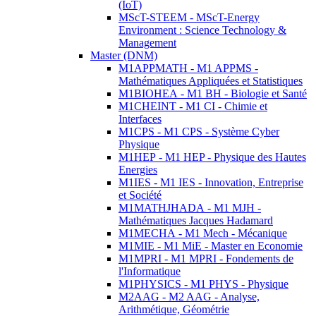
(IoT)
MScT-STEEM - MScT-Energy
Environment : Science Technology &
Management
Master (DNM)
M1APPMATH - M1 APPMS -
Mathématiques Appliquées et Statistiques
M1BIOHEA - M1 BH - Biologie et Santé
M1CHEINT - M1 CI - Chimie et
Interfaces
M1CPS - M1 CPS - Système Cyber
Physique
M1HEP - M1 HEP - Physique des Hautes
Energies
M1IES - M1 IES - Innovation, Entreprise
et Société
M1MATHJHADA - M1 MJH -
Mathématiques Jacques Hadamard
M1MECHA - M1 Mech - Mécanique
M1MIE - M1 MiE - Master en Economie
M1MPRI - M1 MPRI - Fondements de
l'Informatique
M1PHYSICS - M1 PHYS - Physique
M2AAG - M2 AAG - Analyse,
Arithmétique, Géométrie