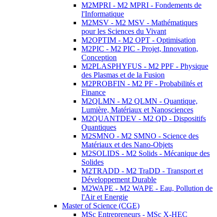
M2MPRI - M2 MPRI - Fondements de
l'Informatique
M2MSV - M2 MSV - Mathématiques
pour les Sciences du Vivant
M2OPTIM - M2 OPT - Optimisation
M2PIC - M2 PIC - Projet, Innovation,
Conception
M2PLASPHYFUS - M2 PPF - Physique
des Plasmas et de la Fusion
M2PROBFIN - M2 PF - Probabilités et
Finance
M2QLMN - M2 QLMN - Quantique,
Lumière, Matériaux et Nanosciences
M2QUANTDEV - M2 QD - Dispositifs
Quantiques
M2SMNO - M2 SMNO - Science des
Matériaux et des Nano-Objets
M2SOLIDS - M2 Solids - Mécanique des
Solides
M2TRADD - M2 TraDD - Transport et
Développement Durable
M2WAPE - M2 WAPE - Eau, Pollution de
l'Air et Energie
Master of Science (CGE)
MSc Entrepreneurs - MSc X-HEC