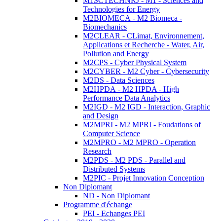
M1SCTECHNRJ - M1 - Sciences and
Technologies for Energy
M2BIOMECA - M2 Biomeca -
Biomechanics
M2CLEAR - CLimat, Environnement,
Applications et Recherche - Water, Air,
Pollution and Energy
M2CPS - Cyber Physical System
M2CYBER - M2 Cyber - Cybersecurity
M2DS - Data Sciences
M2HPDA - M2 HPDA - High
Performance Data Analytics
M2IGD - M2 IGD - Interaction, Graphic
and Design
M2MPRI - M2 MPRI - Foudations of
Computer Science
M2MPRO - M2 MPRO - Operation
Research
M2PDS - M2 PDS - Parallel and
Distributed Systems
M2PIC - Projet Innovation Conception
Non Diplomant
ND - Non Diplomant
Programme d'échange
PEI - Echanges PEI