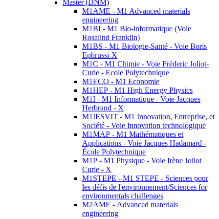
Master (DNM)
M1AME - M1 Advanced materials
engineering
M1BI - M1 Bio-informatique (Voie
Rosalind Franklin)
M1BS - M1 Biologie-Santé - Voie Boris
Ephrussi-X
M1C - M1 Chimie - Voie Fréderic Joliot-
Curie - Ecole Polytechnique
M1ECO - M1 Economie
M1HEP - M1 High Energy Physics
M1I - M1 Informatique - Voie Jacques
Herbrand - X
M1IESVIT - M1 Innovation, Entreprise, et
Société - Voie Innovation technologique
M1MAP - M1 Mathématiques et
Applications - Voie Jacques Hadamard -
École Polytechnique
M1P - M1 Physique - Voie Irène Joliot
Curie - X
M1STEPE - M1 STEPE - Sciences pour
les défis de l'environnement/Sciences for
environmentals challenges
M2AME - Advanced materials
engineering