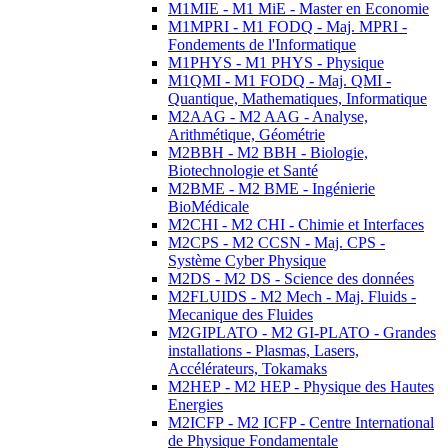
M1MIE - M1 MiE - Master en Economie
M1MPRI - M1 FODQ - Maj. MPRI -
Fondements de l'Informatique
M1PHYS - M1 PHYS - Physique
M1QMI - M1 FODQ - Maj. QMI -
Quantique, Mathematiques, Informatique
M2AAG - M2 AAG - Analyse,
Arithmétique, Géométrie
M2BBH - M2 BBH - Biologie,
Biotechnologie et Santé
M2BME - M2 BME - Ingénierie
BioMédicale
M2CHI - M2 CHI - Chimie et Interfaces
M2CPS - M2 CCSN - Maj. CPS -
Système Cyber Physique
M2DS - M2 DS - Science des données
M2FLUIDS - M2 Mech - Maj. Fluids -
Mecanique des Fluides
M2GIPLATO - M2 GI-PLATO - Grandes
installations - Plasmas, Lasers,
Accélérateurs, Tokamaks
M2HEP - M2 HEP - Physique des Hautes
Energies
M2ICFP - M2 ICFP - Centre International
de Physique Fondamentale