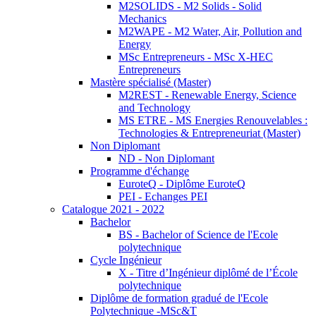
M2SOLIDS - M2 Solids - Solid
Mechanics
M2WAPE - M2 Water, Air, Pollution and
Energy
MSc Entrepreneurs - MSc X-HEC
Entrepreneurs
Mastère spécialisé (Master)
M2REST - Renewable Energy, Science
and Technology
MS ETRE - MS Energies Renouvelables :
Technologies & Entrepreneuriat (Master)
Non Diplomant
ND - Non Diplomant
Programme d'échange
EuroteQ - Diplôme EuroteQ
PEI - Echanges PEI
Catalogue 2021 - 2022
Bachelor
BS - Bachelor of Science de l'Ecole
polytechnique
Cycle Ingénieur
X - Titre d’Ingénieur diplômé de l’École
polytechnique
Diplôme de formation gradué de l'Ecole
Polytechnique -MSc&T