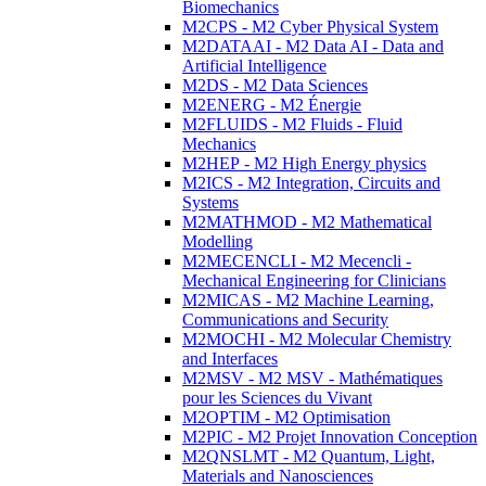
Biomechanics
M2CPS - M2 Cyber Physical System
M2DATAAI - M2 Data AI - Data and
Artificial Intelligence
M2DS - M2 Data Sciences
M2ENERG - M2 Énergie
M2FLUIDS - M2 Fluids - Fluid
Mechanics
M2HEP - M2 High Energy physics
M2ICS - M2 Integration, Circuits and
Systems
M2MATHMOD - M2 Mathematical
Modelling
M2MECENCLI - M2 Mecencli -
Mechanical Engineering for Clinicians
M2MICAS - M2 Machine Learning,
Communications and Security
M2MOCHI - M2 Molecular Chemistry
and Interfaces
M2MSV - M2 MSV - Mathématiques
pour les Sciences du Vivant
M2OPTIM - M2 Optimisation
M2PIC - M2 Projet Innovation Conception
M2QNSLMT - M2 Quantum, Light,
Materials and Nanosciences