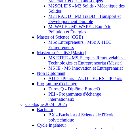
Matériaux et des Nano-Objets
M2SOLIDS - M2 Solids - Mécanique des
Solides
M2TRADD - M2 TraDD - Transport et
Développement Durable
M2WAPE - M2 WAPE - Eau, Air,
Pollution et Énergies
Master of Science (CGE)
MSc Entrepreneurs - MSc X-HEC
Entrepreneurs
Mastère spécialisé (Master)
MS ETRE - MS Energies Renouvelables :
Technologies et Entrepreneuriat (Master)
MS IE - MS Innovation et Entreprenariat
Non Diplomant
AUD_IPParis - AUDITEURS - IP Paris
Programme d'échange
EuroteQ - Diplôme EuroteQ
PEI - Programmes d'échange
internationaux
Catalogue 2024 - 2025
Bachelor
BX - Bachelor of Science de l'Ecole
polytechnique
Cycle Ingénieur