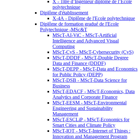
X - Titre d’Ingénieur diplômé de l’École
polytechnique
Diplôme d'établissement
X-4A - Diplôme de l'Ecole polytechnique
Diplôme de formation gradué de l'Ecole
Polytechnique -MSc&T
MScT-AI-ViC - MScT-Artificial
Intelligence and Advanced Visual
Computing
MScT-CyS - MScT-Cybersecurity (CyS)
MScT-DDDF - MScT-Double Degree
Data and Finance (DDDF)
MScT-DEPP - MScT-Data and Economics
for Public Policy (DEPP)
MScT-DSB - MScT-Data Science for
Business
MScT-EDACF - MScT-Economics, Data
Analytics and Corporate Finance
MScT-EESM - MScT-Environmental
Engineering and Sustainability
Management
MScT-ESCLiP - MScT-Economics for
Smart Cities and Climate Policy
MScT-IOT - MScT-Internet of Things :
Innovation and Management Program