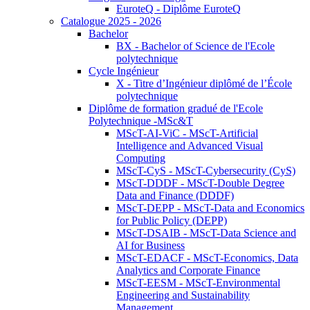
EuroteQ - Diplôme EuroteQ
Catalogue 2025 - 2026
Bachelor
BX - Bachelor of Science de l'Ecole
polytechnique
Cycle Ingénieur
X - Titre d’Ingénieur diplômé de l’École
polytechnique
Diplôme de formation gradué de l'Ecole
Polytechnique -MSc&T
MScT-AI-ViC - MScT-Artificial
Intelligence and Advanced Visual
Computing
MScT-CyS - MScT-Cybersecurity (CyS)
MScT-DDDF - MScT-Double Degree
Data and Finance (DDDF)
MScT-DEPP - MScT-Data and Economics
for Public Policy (DEPP)
MScT-DSAIB - MScT-Data Science and
AI for Business
MScT-EDACF - MScT-Economics, Data
Analytics and Corporate Finance
MScT-EESM - MScT-Environmental
Engineering and Sustainability
Management