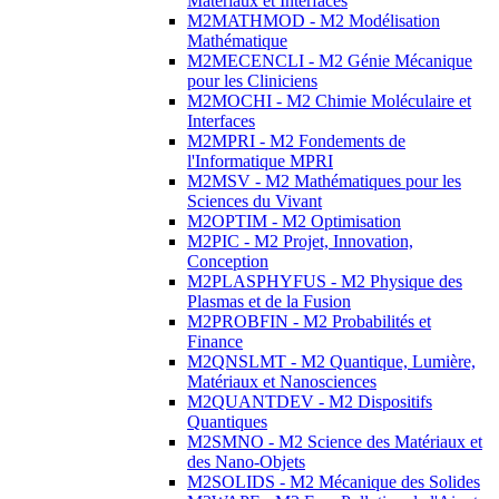
Matériaux et Interfaces
M2MATHMOD - M2 Modélisation
Mathématique
M2MECENCLI - M2 Génie Mécanique
pour les Cliniciens
M2MOCHI - M2 Chimie Moléculaire et
Interfaces
M2MPRI - M2 Fondements de
l'Informatique MPRI
M2MSV - M2 Mathématiques pour les
Sciences du Vivant
M2OPTIM - M2 Optimisation
M2PIC - M2 Projet, Innovation,
Conception
M2PLASPHYFUS - M2 Physique des
Plasmas et de la Fusion
M2PROBFIN - M2 Probabilités et
Finance
M2QNSLMT - M2 Quantique, Lumière,
Matériaux et Nanosciences
M2QUANTDEV - M2 Dispositifs
Quantiques
M2SMNO - M2 Science des Matériaux et
des Nano-Objets
M2SOLIDS - M2 Mécanique des Solides