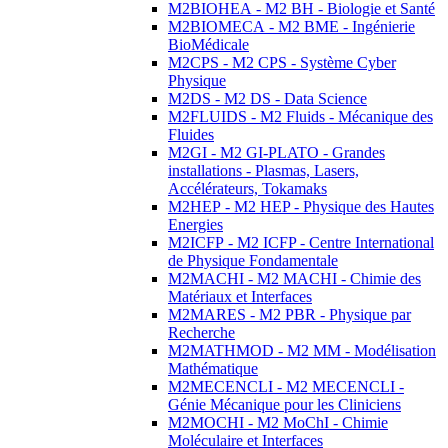
M2BIOHEA - M2 BH - Biologie et Santé
M2BIOMECA - M2 BME - Ingénierie
BioMédicale
M2CPS - M2 CPS - Système Cyber
Physique
M2DS - M2 DS - Data Science
M2FLUIDS - M2 Fluids - Mécanique des
Fluides
M2GI - M2 GI-PLATO - Grandes
installations - Plasmas, Lasers,
Accélérateurs, Tokamaks
M2HEP - M2 HEP - Physique des Hautes
Energies
M2ICFP - M2 ICFP - Centre International
de Physique Fondamentale
M2MACHI - M2 MACHI - Chimie des
Matériaux et Interfaces
M2MARES - M2 PBR - Physique par
Recherche
M2MATHMOD - M2 MM - Modélisation
Mathématique
M2MECENCLI - M2 MECENCLI -
Génie Mécanique pour les Cliniciens
M2MOCHI - M2 MoChI - Chimie
Moléculaire et Interfaces