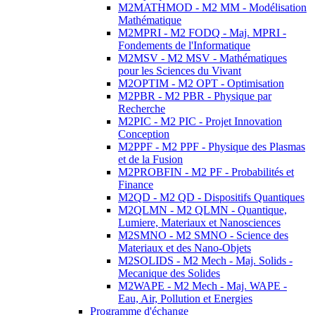
M2MATHMOD - M2 MM - Modélisation
Mathématique
M2MPRI - M2 FODQ - Maj. MPRI -
Fondements de l'Informatique
M2MSV - M2 MSV - Mathématiques
pour les Sciences du Vivant
M2OPTIM - M2 OPT - Optimisation
M2PBR - M2 PBR - Physique par
Recherche
M2PIC - M2 PIC - Projet Innovation
Conception
M2PPF - M2 PPF - Physique des Plasmas
et de la Fusion
M2PROBFIN - M2 PF - Probabilités et
Finance
M2QD - M2 QD - Dispositifs Quantiques
M2QLMN - M2 QLMN - Quantique,
Lumiere, Materiaux et Nanosciences
M2SMNO - M2 SMNO - Science des
Materiaux et des Nano-Objets
M2SOLIDS - M2 Mech - Maj. Solids -
Mecanique des Solides
M2WAPE - M2 Mech - Maj. WAPE -
Eau, Air, Pollution et Energies
Programme d'échange