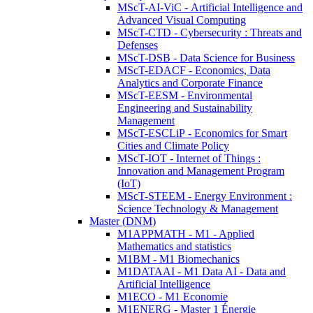
MScT-AI-ViC - Artificial Intelligence and
Advanced Visual Computing
MScT-CTD - Cybersecurity : Threats and
Defenses
MScT-DSB - Data Science for Business
MScT-EDACF - Economics, Data
Analytics and Corporate Finance
MScT-EESM - Environmental
Engineering and Sustainability
Management
MScT-ESCLiP - Economics for Smart
Cities and Climate Policy
MScT-IOT - Internet of Things :
Innovation and Management Program
(IoT)
MScT-STEEM - Energy Environment :
Science Technology & Management
Master (DNM)
M1APPMATH - M1 - Applied
Mathematics and statistics
M1BM - M1 Biomechanics
M1DATAAI - M1 Data AI - Data and
Artificial Intelligence
M1ECO - M1 Economie
M1ENERG - Master 1 Énergie