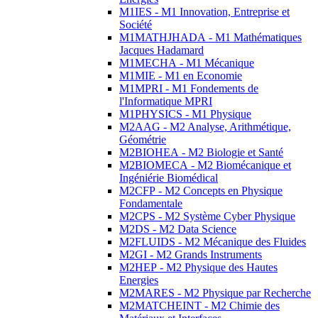
M1IES - M1 Innovation, Entreprise et
Société
M1MATHJHADA - M1 Mathématiques
Jacques Hadamard
M1MECHA - M1 Mécanique
M1MIE - M1 en Economie
M1MPRI - M1 Fondements de
l'Informatique MPRI
M1PHYSICS - M1 Physique
M2AAG - M2 Analyse, Arithmétique,
Géométrie
M2BIOHEA - M2 Biologie et Santé
M2BIOMECA - M2 Biomécanique et
Ingéniérie Biomédical
M2CFP - M2 Concepts en Physique
Fondamentale
M2CPS - M2 Système Cyber Physique
M2DS - M2 Data Science
M2FLUIDS - M2 Mécanique des Fluides
M2GI - M2 Grands Instruments
M2HEP - M2 Physique des Hautes
Energies
M2MARES - M2 Physique par Recherche
M2MATCHEINT - M2 Chimie des