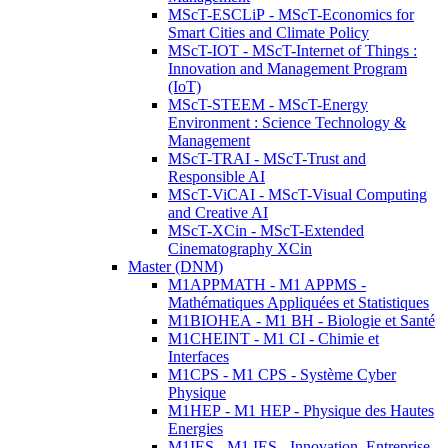
MScT-ESCLiP - MScT-Economics for
Smart Cities and Climate Policy
MScT-IOT - MScT-Internet of Things :
Innovation and Management Program
(IoT)
MScT-STEEM - MScT-Energy
Environment : Science Technology &
Management
MScT-TRAI - MScT-Trust and
Responsible AI
MScT-ViCAI - MScT-Visual Computing
and Creative AI
MScT-XCin - MScT-Extended
Cinematography XCin
Master (DNM)
M1APPMATH - M1 APPMS -
Mathématiques Appliquées et Statistiques
M1BIOHEA - M1 BH - Biologie et Santé
M1CHEINT - M1 CI - Chimie et
Interfaces
M1CPS - M1 CPS - Système Cyber
Physique
M1HEP - M1 HEP - Physique des Hautes
Energies
M1IES - M1 IES - Innovation, Entreprise