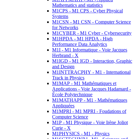
Mathematics and statistics
M1CPS - M1 CPS - Cyber Physical
Systems
M1CSN - M1 CSN - Computer Science
for Networks
M1CYBER - M1 Cyber - Cybersecurity
M1HPDA - M1 HPDA - High
Performance Data Analytics
M1I - M1 Informatique - Voie Jacques
Herbrand - X
M1IGD - M1 IGD - Interaction, Graphic
and Design
M1INTTRACPHY - M1 - International
Track in Physics
M1MAP - M1 Mathématiques et
Applications - Voie Jacques Hadamard -
École Polytechnique
M1MATHAPP - M1 - Mathématiques
Appliquées
M1MPRI - M1 MPRI - Foudations of
Computer Science
M1P - M1 Physique - Voie Irène Joliot
Curie - X
M1PHYSICS - M1 - Physics