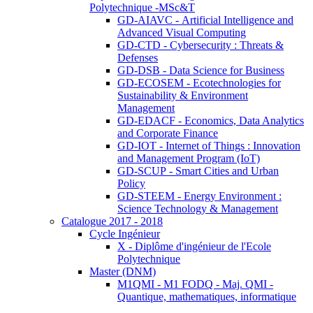
Polytechnique -MSc&T
GD-AIAVC - Artificial Intelligence and
Advanced Visual Computing
GD-CTD - Cybersecurity : Threats &
Defenses
GD-DSB - Data Science for Business
GD-ECOSEM - Ecotechnologies for
Sustainability & Environment
Management
GD-EDACF - Economics, Data Analytics
and Corporate Finance
GD-IOT - Internet of Things : Innovation
and Management Program (IoT)
GD-SCUP - Smart Cities and Urban
Policy
GD-STEEM - Energy Environment :
Science Technology & Management
Catalogue 2017 - 2018
Cycle Ingénieur
X - Diplôme d'ingénieur de l'Ecole
Polytechnique
Master (DNM)
M1QMI - M1 FODQ - Maj. QMI -
Quantique, mathematiques, informatique