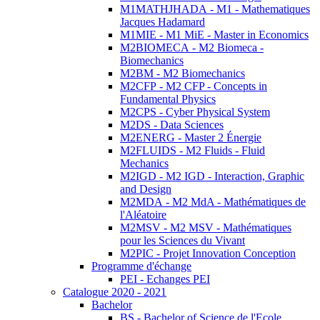
M1MATHJHADA - M1 - Mathematiques
Jacques Hadamard
M1MIE - M1 MiE - Master in Economics
M2BIOMECA - M2 Biomeca -
Biomechanics
M2BM - M2 Biomechanics
M2CFP - M2 CFP - Concepts in
Fundamental Physics
M2CPS - Cyber Physical System
M2DS - Data Sciences
M2ENERG - Master 2 Énergie
M2FLUIDS - M2 Fluids - Fluid
Mechanics
M2IGD - M2 IGD - Interaction, Graphic
and Design
M2MDA - M2 MdA - Mathématiques de
l'Aléatoire
M2MSV - M2 MSV - Mathématiques
pour les Sciences du Vivant
M2PIC - Projet Innovation Conception
Programme d'échange
PEI - Echanges PEI
Catalogue 2020 - 2021
Bachelor
BS - Bachelor of Science de l'Ecole