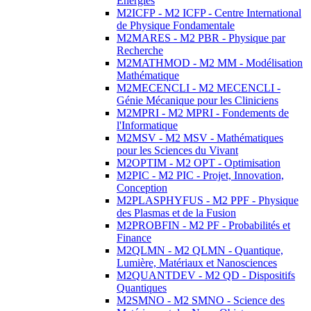
Energies
M2ICFP - M2 ICFP - Centre International
de Physique Fondamentale
M2MARES - M2 PBR - Physique par
Recherche
M2MATHMOD - M2 MM - Modélisation
Mathématique
M2MECENCLI - M2 MECENCLI -
Génie Mécanique pour les Cliniciens
M2MPRI - M2 MPRI - Fondements de
l'Informatique
M2MSV - M2 MSV - Mathématiques
pour les Sciences du Vivant
M2OPTIM - M2 OPT - Optimisation
M2PIC - M2 PIC - Projet, Innovation,
Conception
M2PLASPHYFUS - M2 PPF - Physique
des Plasmas et de la Fusion
M2PROBFIN - M2 PF - Probabilités et
Finance
M2QLMN - M2 QLMN - Quantique,
Lumière, Matériaux et Nanosciences
M2QUANTDEV - M2 QD - Dispositifs
Quantiques
M2SMNO - M2 SMNO - Science des