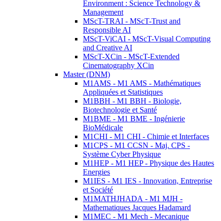
Environment : Science Technology &
Management
MScT-TRAI - MScT-Trust and
Responsible AI
MScT-ViCAI - MScT-Visual Computing
and Creative AI
MScT-XCin - MScT-Extended
Cinematography XCin
Master (DNM)
M1AMS - M1 AMS - Mathématiques
Appliquées et Statistiques
M1BBH - M1 BBH - Biologie,
Biotechnologie et Santé
M1BME - M1 BME - Ingénierie
BioMédicale
M1CHI - M1 CHI - Chimie et Interfaces
M1CPS - M1 CCSN - Maj. CPS -
Système Cyber Physique
M1HEP - M1 HEP - Physique des Hautes
Energies
M1IES - M1 IES - Innovation, Entreprise
et Société
M1MATHJHADA - M1 MJH -
Mathematiques Jacques Hadamard
M1MEC - M1 Mech - Mecanique