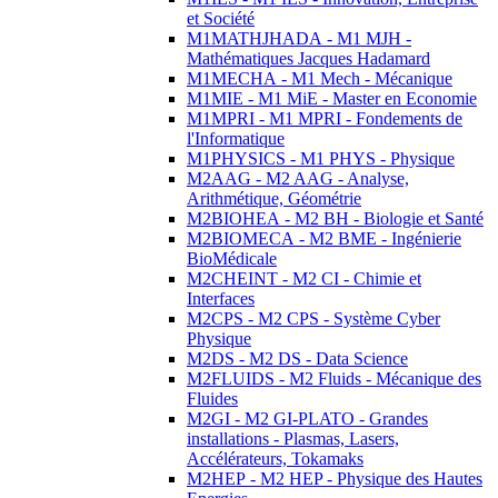
et Société
M1MATHJHADA - M1 MJH -
Mathématiques Jacques Hadamard
M1MECHA - M1 Mech - Mécanique
M1MIE - M1 MiE - Master en Economie
M1MPRI - M1 MPRI - Fondements de
l'Informatique
M1PHYSICS - M1 PHYS - Physique
M2AAG - M2 AAG - Analyse,
Arithmétique, Géométrie
M2BIOHEA - M2 BH - Biologie et Santé
M2BIOMECA - M2 BME - Ingénierie
BioMédicale
M2CHEINT - M2 CI - Chimie et
Interfaces
M2CPS - M2 CPS - Système Cyber
Physique
M2DS - M2 DS - Data Science
M2FLUIDS - M2 Fluids - Mécanique des
Fluides
M2GI - M2 GI-PLATO - Grandes
installations - Plasmas, Lasers,
Accélérateurs, Tokamaks
M2HEP - M2 HEP - Physique des Hautes