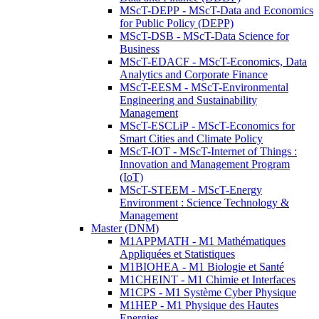
MScT-DEPP - MScT-Data and Economics
for Public Policy (DEPP)
MScT-DSB - MScT-Data Science for
Business
MScT-EDACF - MScT-Economics, Data
Analytics and Corporate Finance
MScT-EESM - MScT-Environmental
Engineering and Sustainability
Management
MScT-ESCLiP - MScT-Economics for
Smart Cities and Climate Policy
MScT-IOT - MScT-Internet of Things :
Innovation and Management Program
(IoT)
MScT-STEEM - MScT-Energy
Environment : Science Technology &
Management
Master (DNM)
M1APPMATH - M1 Mathématiques
Appliquées et Statistiques
M1BIOHEA - M1 Biologie et Santé
M1CHEINT - M1 Chimie et Interfaces
M1CPS - M1 Système Cyber Physique
M1HEP - M1 Physique des Hautes
Energies