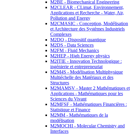
M2BE - Biomechanical Engineering
M2CLEAR - CLimat, Environnement,
Applications et Recherche - Water, Air,
Pollution and Energy
M2CMASIC - Conception, Modélisation
et Architecture des Systèmes Industriels
Complexes
M2DQ - Dispositif quantique
M2DS - Data Sciences
M2FM - Fluid Mechanics
M2HEP - High Energy physics
M2ITIE - Innovation Technologique :
ingénierie et entrepreneuriat
M2M4S - Modélisation Multiphysique
Multiéchelle des Matériaux et des
Structures
M2MAMSV - Master 2 Mathématiques et
Applications - Mathématiques pour les
Sciences du Vivant
M2MFSF - Mathématiques Financières :
Statistique et Finance
M2MM - Mathématiques de la
modélisation
M2MOCHI - Molecular Chemistry and
Interfaces