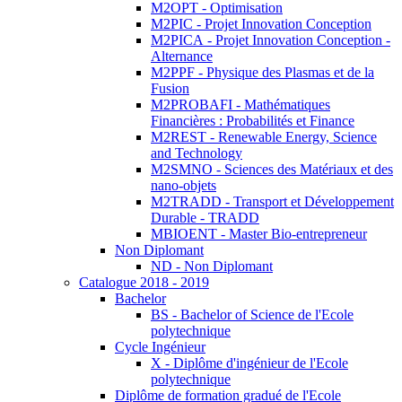
M2OPT - Optimisation
M2PIC - Projet Innovation Conception
M2PICA - Projet Innovation Conception -
Alternance
M2PPF - Physique des Plasmas et de la
Fusion
M2PROBAFI - Mathématiques
Financières : Probabilités et Finance
M2REST - Renewable Energy, Science
and Technology
M2SMNO - Sciences des Matériaux et des
nano-objets
M2TRADD - Transport et Développement
Durable - TRADD
MBIOENT - Master Bio-entrepreneur
Non Diplomant
ND - Non Diplomant
Catalogue 2018 - 2019
Bachelor
BS - Bachelor of Science de l'Ecole
polytechnique
Cycle Ingénieur
X - Diplôme d'ingénieur de l'Ecole
polytechnique
Diplôme de formation gradué de l'Ecole