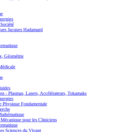
ue
nergies
 Société
es Jacques Hadamard
ormatique
, Géométrie
édicale
ue
uides
s - Plasmas, Lasers, Accélérateurs, Tokamaks
nergies
de Physique Fondamentale
erche
athématique
anique pour les Cliniciens
ormatique
s Sciences du Vivant