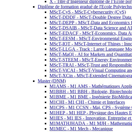
X - Titre d’Ingénieur diplômé de l’École po
Diplôme de formation gradué de l'Ecole Polytec
MScT-CyS - MScT-Cybersecurity (CyS)
MScT-DDDF - MScT-Double Degree Data 
MScT-DEPP - MScT-Data and Economics fo
MScT-DSAIB - MScT-Data Science and AI 
MScT-EDACF - MScT-Economics, Data Anal
MScT-EESM - MScT-Environmental Enginee
MScT-IOT - MScT-Internet of Things : Inn
MScT-LLGA - Track : Large Language Mode
MScT-MaQI - AI for Markets and Quantitat
MScT-STEEM - MScT-Energy Environment 
MScT-TRAI - MScT-Trust and Responsible
MScT-ViCAI - MScT-Visual Computing and
MScT-XCin - MScT-Extended Cinematogr
Master (DNM)
M1AMS - M1 AMS - Mathématiques Appliqué
M1BBH - M1 BBH - Biologie, Biotechnolog
M1BME - M1 BME - Ingénierie BioMédica
M1CHI - M1 CHI - Chimie et Interfaces
M1CPS - M1 CCSN - Maj. CPS - Système 
M1HEP - M1 HEP - Physique des Hautes E
M1IES - M1 IES - Innovation, Entreprise et
M1MATHJHADA - M1 MJH - Mathematiqu
M1MEC - M1 Mech - Mecanique