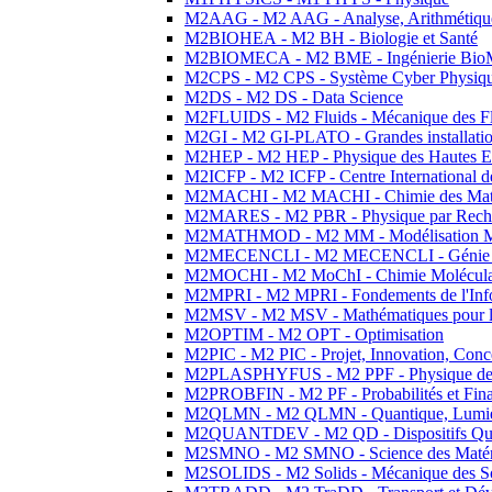
M2AAG - M2 AAG - Analyse, Arithmétique
M2BIOHEA - M2 BH - Biologie et Santé
M2BIOMECA - M2 BME - Ingénierie BioM
M2CPS - M2 CPS - Système Cyber Physiq
M2DS - M2 DS - Data Science
M2FLUIDS - M2 Fluids - Mécanique des Fl
M2GI - M2 GI-PLATO - Grandes installation
M2HEP - M2 HEP - Physique des Hautes E
M2ICFP - M2 ICFP - Centre International 
M2MACHI - M2 MACHI - Chimie des Matéri
M2MARES - M2 PBR - Physique par Rech
M2MATHMOD - M2 MM - Modélisation M
M2MECENCLI - M2 MECENCLI - Génie Méc
M2MOCHI - M2 MoChI - Chimie Moléculaire
M2MPRI - M2 MPRI - Fondements de l'Inf
M2MSV - M2 MSV - Mathématiques pour le
M2OPTIM - M2 OPT - Optimisation
M2PIC - M2 PIC - Projet, Innovation, Conc
M2PLASPHYFUS - M2 PPF - Physique des P
M2PROBFIN - M2 PF - Probabilités et Fin
M2QLMN - M2 QLMN - Quantique, Lumière
M2QUANTDEV - M2 QD - Dispositifs Qua
M2SMNO - M2 SMNO - Science des Matéri
M2SOLIDS - M2 Solids - Mécanique des So