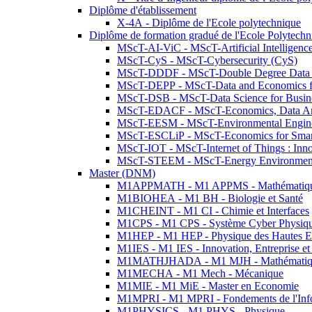
Diplôme d'établissement
X-4A - Diplôme de l'Ecole polytechnique
Diplôme de formation gradué de l'Ecole Polytec
MScT-AI-ViC - MScT-Artificial Intelligen
MScT-CyS - MScT-Cybersecurity (CyS)
MScT-DDDF - MScT-Double Degree Data 
MScT-DEPP - MScT-Data and Economics fo
MScT-DSB - MScT-Data Science for Busin
MScT-EDACF - MScT-Economics, Data Anal
MScT-EESM - MScT-Environmental Enginee
MScT-ESCLiP - MScT-Economics for Smart 
MScT-IOT - MScT-Internet of Things : Inn
MScT-STEEM - MScT-Energy Environment 
Master (DNM)
M1APPMATH - M1 APPMS - Mathématiques A
M1BIOHEA - M1 BH - Biologie et Santé
M1CHEINT - M1 CI - Chimie et Interfaces
M1CPS - M1 CPS - Système Cyber Physiq
M1HEP - M1 HEP - Physique des Hautes E
M1IES - M1 IES - Innovation, Entreprise et
M1MATHJHADA - M1 MJH - Mathématiqu
M1MECHA - M1 Mech - Mécanique
M1MIE - M1 MiE - Master en Economie
M1MPRI - M1 MPRI - Fondements de l'Inf
M1PHYSICS - M1 PHYS - Physique