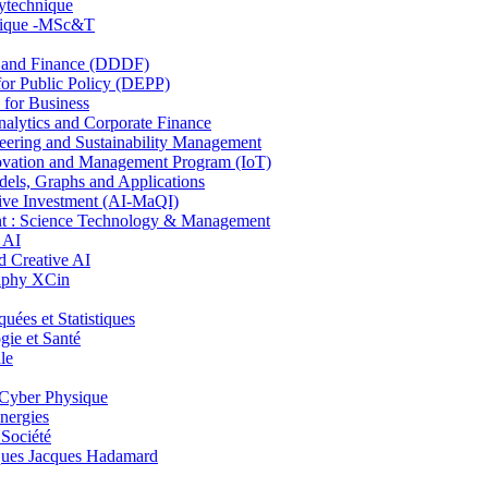
lytechnique
hnique -MSc&T
and Finance (DDDF)
r Public Policy (DEPP)
for Business
ytics and Corporate Finance
ring and Sustainability Management
ovation and Management Program (IoT)
ls, Graphs and Applications
ive Investment (AI-MaQI)
: Science Technology & Management
 AI
 Creative AI
aphy XCin
es et Statistiques
ie et Santé
le
Cyber Physique
nergies
 Société
es Jacques Hadamard