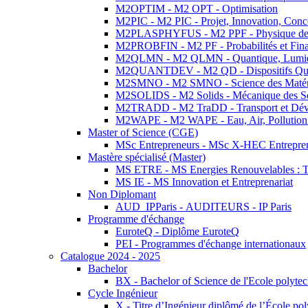
M2OPTIM - M2 OPT - Optimisation
M2PIC - M2 PIC - Projet, Innovation, Conc
M2PLASPHYFUS - M2 PPF - Physique des P
M2PROBFIN - M2 PF - Probabilités et Fin
M2QLMN - M2 QLMN - Quantique, Lumière
M2QUANTDEV - M2 QD - Dispositifs Qua
M2SMNO - M2 SMNO - Science des Matéri
M2SOLIDS - M2 Solids - Mécanique des So
M2TRADD - M2 TraDD - Transport et Dév
M2WAPE - M2 WAPE - Eau, Air, Pollution 
Master of Science (CGE)
MSc Entrepreneurs - MSc X-HEC Entrepre
Mastère spécialisé (Master)
MS ETRE - MS Energies Renouvelables : Tec
MS IE - MS Innovation et Entreprenariat
Non Diplomant
AUD_IPParis - AUDITEURS - IP Paris
Programme d'échange
EuroteQ - Diplôme EuroteQ
PEI - Programmes d'échange internationaux
Catalogue 2024 - 2025
Bachelor
BX - Bachelor of Science de l'Ecole polyte
Cycle Ingénieur
X - Titre d’Ingénieur diplômé de l’École po