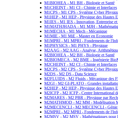
M1BIOHEA - M1 BH - Biologie et Santé
M1CHEINT - M1 CI - Chimie et Interfaces
M1CPS - M1 CPS - Système Cyber Physiq
M1HEP - M1 HEP - Physique des Hautes E
M1IES - M1 IES - Innovation, Entreprise et
M1MATHJHADA - M1 MJH - Mathématiqu
M1MECHA - M1 Mech - Mécanique
M1MIE - M1 MiE - Master en Economie
M1MPRI - M1 MPRI - Fondements de l'Inf
M1PHYSICS - M1 PHYS - Physique
M2AAG - M2 AAG - Analyse, Arithmétique
M2BIOHEA - M2 BH - Biologie et Santé
M2BIOMECA - M2 BME - Ingénierie BioM
M2CHEINT - M2 CI - Chimie et Interfaces
M2CPS - M2 CPS - Système Cyber Physiq
M2DS - M2 DS - Data Science
M2FLUIDS - M2 Fluids - Mécanique des Fl
M2GI - M2 GI-PLATO - Grandes installation
M2HEP - M2 HEP - Physique des Hautes E
M2ICFP - M2 ICFP - Centre International 
M2MARES - M2 PBR - Physique par Rech
M2MATHMOD - M2 MM - Modélisation M
M2MECENCLI - M2 MECENCLI - Génie Méc
M2MPRI - M2 MPRI - Fondements de l'Inf
M2MSV - M2 MSV - Mathématiques pour le