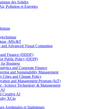
nique des Solides
, Pollution et Energies
chnique
lytechnique
hnique -MSc&T
ce and Advanced Visual Computing
and Finance (DDDF)
r Public Policy (DEPP)
for Business
ytics and Corporate Finance
ring and Sustainability Management
Cities and Climate Policy
ovation and Management Program (IoT)
: Science Technology & Management
 AI
 Creative AI
aphy XCin
ppliquées et Statistiques