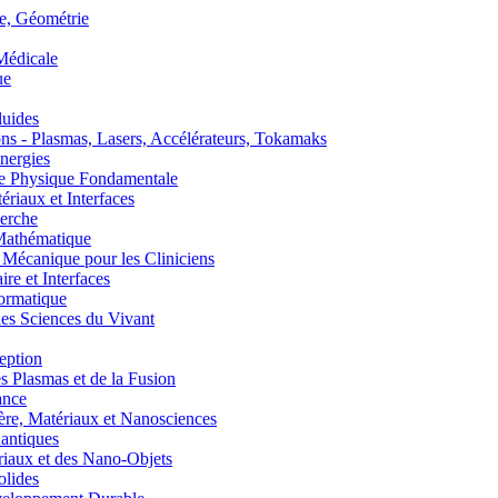
, Géométrie
édicale
ue
uides
s - Plasmas, Lasers, Accélérateurs, Tokamaks
nergies
de Physique Fondamentale
aux et Interfaces
erche
athématique
anique pour les Cliniciens
 et Interfaces
ormatique
s Sciences du Vivant
eption
lasmas et de la Fusion
ance
, Matériaux et Nanosciences
ntiques
aux et des Nano-Objets
lides