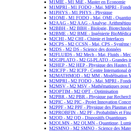
M1MIE - M1 MiE - Master en Economie
M1MPRI - M1 FODQ - Maj. MPRI - Fondeme
M1PHYS - M1 PHYS - Physique
M1QMI - M1 FODQ - Maj. QMI - Quantique
M2AAG - M2 AAG - Analyse, Arithmétique
M2BBH - M2 BBH - Biologie, Biotechnolog
M2BME - M2 BME - Ingénierie BioMédica
M2CHI - M2 CHI - Chimie et Interfaces
M2CPS - M2 CCSN - Maj. CPS - Système 
M2DS - M2 DS - Science des données
M2FLUIDS - M2 Mech - Maj. Fluids - Meca
M2GIPLATO - M2 GI-PLATO - Grandes instal
M2HEP - M2 HEP - Physique des Hautes E
M2ICFP - M2 ICFP - Centre International 
M2MATHMOD - M2 MM - Modélisation M
M2MPRI - M2 FODQ - Maj. MPRI - Fondeme
M2MSV - M2 MSV - Mathématiques pour le
M2OPTIM - M2 OPT - Optimisation
M2PBR - M2 PBR - Physique par Recherc
M2PIC - M2 PIC - Projet Innovation Conce
M2PPF - M2 PPF - Physique des Plasmas et
M2PROBFIN - M2 PF - Probabilités et Fin
M2QD - M2 QD - Dispositifs Quantiques
M2QLMN - M2 QLMN - Quantique, Lumiere
M2SMNO - M2 SMNO - Science des Materi