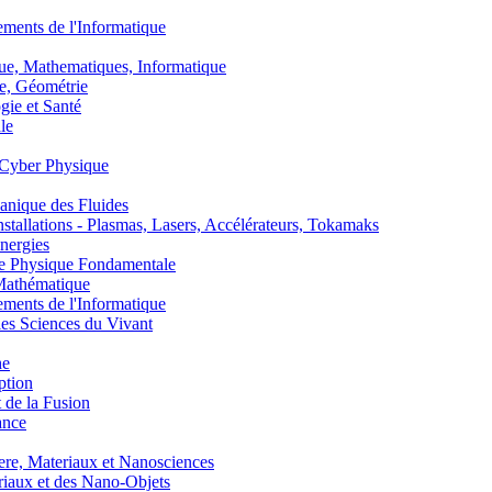
nts de l'Informatique
, Mathematiques, Informatique
, Géométrie
ie et Santé
le
Cyber Physique
nique des Fluides
lations - Plasmas, Lasers, Accélérateurs, Tokamaks
nergies
de Physique Fondamentale
athématique
nts de l'Informatique
s Sciences du Vivant
he
ption
 de la Fusion
ance
, Materiaux et Nanosciences
aux et des Nano-Objets