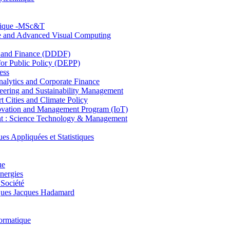
hnique -MSc&T
ce and Advanced Visual Computing
and Finance (DDDF)
r Public Policy (DEPP)
ess
ytics and Corporate Finance
ring and Sustainability Management
Cities and Climate Policy
ovation and Management Program (IoT)
: Science Technology & Management
ppliquées et Statistiques
ue
nergies
 Société
es Jacques Hadamard
ormatique