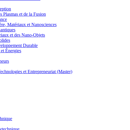
eption
lasmas et de la Fusion
ance
, Matériaux et Nanosciences
ntiques
aux et des Nano-Objets
lides
eloppement Durable
et Énergies
neurs
hnologies et Entrepreneuriat (Master)
chnique
lytechnique