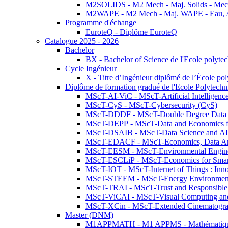
M2SOLIDS - M2 Mech - Maj. Solids - Meca
M2WAPE - M2 Mech - Maj. WAPE - Eau, Air
Programme d'échange
EuroteQ - Diplôme EuroteQ
Catalogue 2025 - 2026
Bachelor
BX - Bachelor of Science de l'Ecole polyte
Cycle Ingénieur
X - Titre d’Ingénieur diplômé de l’École po
Diplôme de formation gradué de l'Ecole Polytec
MScT-AI-ViC - MScT-Artificial Intelligen
MScT-CyS - MScT-Cybersecurity (CyS)
MScT-DDDF - MScT-Double Degree Data 
MScT-DEPP - MScT-Data and Economics fo
MScT-DSAIB - MScT-Data Science and AI 
MScT-EDACF - MScT-Economics, Data Anal
MScT-EESM - MScT-Environmental Enginee
MScT-ESCLiP - MScT-Economics for Smart 
MScT-IOT - MScT-Internet of Things : Inn
MScT-STEEM - MScT-Energy Environment 
MScT-TRAI - MScT-Trust and Responsible
MScT-ViCAI - MScT-Visual Computing and
MScT-XCin - MScT-Extended Cinematogr
Master (DNM)
M1APPMATH - M1 APPMS - Mathématiques A