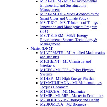
MScT-EESM - MScT-Environmental
Engineering and Sustainability
Management
MScT-ESCLiP - MScT-Economics for
Smart Cities and Climate Policy
MScT-IOT - MScT-Internet of Things :
Innovation and Management Program
(IoT)
MScT-STEEM - MScT-Energy
Environment : Science Technology &
Management
Master (DNM)
M1APPMATH - M1 Applied Mathematics
and statistics
M1CHEINT - M1 Chemistry and
Interfaces
M1CPS - M1 CPS - Cyber Physical
Systems
M1HEP - M1 High Energy Physics
M1MATHJHADA - M1 Mathematiques
Jacques Hadamard
M1MECHA - M1 Mechanics
M1MIE - M1 MIE - Master in Economics
M2BIOHEA - M2 Biology and Health
M2BIOMECA - M2 Biomeca -