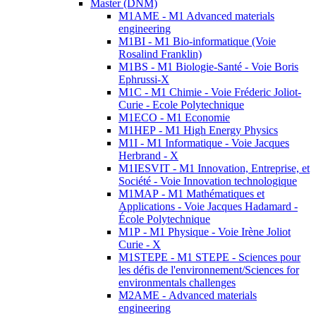
Master (DNM)
M1AME - M1 Advanced materials
engineering
M1BI - M1 Bio-informatique (Voie
Rosalind Franklin)
M1BS - M1 Biologie-Santé - Voie Boris
Ephrussi-X
M1C - M1 Chimie - Voie Fréderic Joliot-
Curie - Ecole Polytechnique
M1ECO - M1 Economie
M1HEP - M1 High Energy Physics
M1I - M1 Informatique - Voie Jacques
Herbrand - X
M1IESVIT - M1 Innovation, Entreprise, et
Société - Voie Innovation technologique
M1MAP - M1 Mathématiques et
Applications - Voie Jacques Hadamard -
École Polytechnique
M1P - M1 Physique - Voie Irène Joliot
Curie - X
M1STEPE - M1 STEPE - Sciences pour
les défis de l'environnement/Sciences for
environmentals challenges
M2AME - Advanced materials
engineering