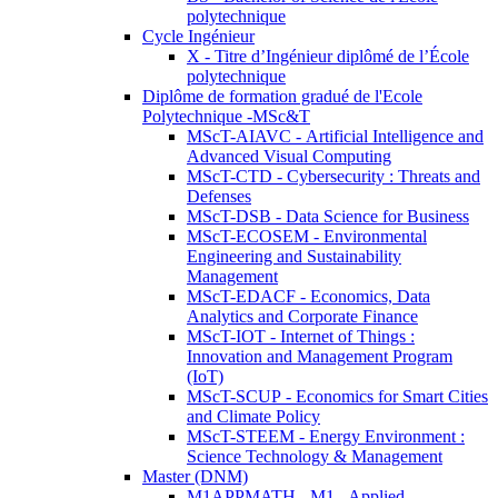
polytechnique
Cycle Ingénieur
X - Titre d’Ingénieur diplômé de l’École
polytechnique
Diplôme de formation gradué de l'Ecole
Polytechnique -MSc&T
MScT-AIAVC - Artificial Intelligence and
Advanced Visual Computing
MScT-CTD - Cybersecurity : Threats and
Defenses
MScT-DSB - Data Science for Business
MScT-ECOSEM - Environmental
Engineering and Sustainability
Management
MScT-EDACF - Economics, Data
Analytics and Corporate Finance
MScT-IOT - Internet of Things :
Innovation and Management Program
(IoT)
MScT-SCUP - Economics for Smart Cities
and Climate Policy
MScT-STEEM - Energy Environment :
Science Technology & Management
Master (DNM)
M1APPMATH - M1 - Applied