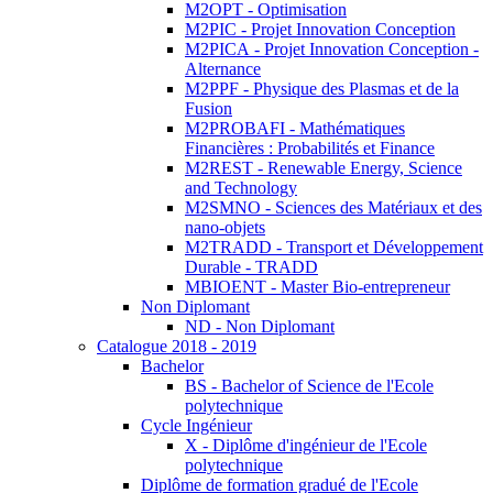
M2OPT - Optimisation
M2PIC - Projet Innovation Conception
M2PICA - Projet Innovation Conception -
Alternance
M2PPF - Physique des Plasmas et de la
Fusion
M2PROBAFI - Mathématiques
Financières : Probabilités et Finance
M2REST - Renewable Energy, Science
and Technology
M2SMNO - Sciences des Matériaux et des
nano-objets
M2TRADD - Transport et Développement
Durable - TRADD
MBIOENT - Master Bio-entrepreneur
Non Diplomant
ND - Non Diplomant
Catalogue 2018 - 2019
Bachelor
BS - Bachelor of Science de l'Ecole
polytechnique
Cycle Ingénieur
X - Diplôme d'ingénieur de l'Ecole
polytechnique
Diplôme de formation gradué de l'Ecole