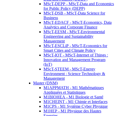
MScT-DEPP - MScT-Data and Economics
for Public Policy (DEPP)
MScT-DSB - MScT-Data Science for
Business
MScT-EDACF - MScT-Economics, Data
Analytics and Corporate Finance
MScT-EESM - MScT-Environmental
Engineering and Sustainability
Management
MScT-ESCLiP - MScT-Economics for
Smart Cities and Climate Policy
MScT-IOT - MScT-Internet of Things :
Innovation and Management Program
(IoT)
MScT-STEEM - MScT-Energy
Environment : Science Technology &
Management
Master (DNM)
M1APPMATH - M1 Mathématiques
Appliquées et Statistiques
M1BIOHEA - M1 Biologie et Santé
M1CHEINT - M1 Chimie et Interfaces
M1CPS - M1 Système Cyber Physique
M1HEP - M1 Physique des Hautes
Energies