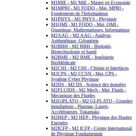
M1MIE - M1 MiE - Master en Economie
M1MPRI - M1 FODQ - Maj. MPRI -
Fondements de l'Informatique
M1PHYS - M1 PHYS - Physique
M1QMI - M1 FODQ - Maj. QMI -
Quantique, Mathematiques, Informatique
M2AAG - M2 AAG - Analyse,
Arithmétique, Géométrie
M2BBH - M2 BBH - Biologie,
Biotechnologie et Santé
M2BME - M2 BME - Ingénierie
BioMédicale
M2CHI - M2 CHI - Chimie et Interfaces
M2CPS - M2 CCSN - Maj. CPS -
Système Cyber Physique
M2DS - M2 DS - Science des données
M2FLUIDS - M2 Mech - Maj. Fluids -
Mecanique des Fluides
M2GIPLATO - M2 GI-PLATO - Grandes
installations - Plasmas, Lasers,
Accélérateurs, Tokamaks
M2HEP - M2 HEP - Physique des Hautes
Energies
M2ICFP - M2 ICFP - Centre International
de Physique Fondamentale