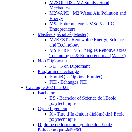
M2SOLIDS - M2 Solids - Solid
Mechanics
M2WAPE - M2 Water, Air, Pollution and
Energy
MSc Entrepreneurs - MSc X-HEC
Entrepreneurs
Mastère spécialisé (Master)
M2REST - Renewable Energy, Science
and Technology
MS ETRE - MS Energies Renouvelables :
Technologies & Entrepreneuriat (Master)
Non Diplomant
ND - Non Diplomant
Programme d'échange
EuroteQ - Diplôme EuroteQ
PEI - Echanges PEI
Catalogue 2021 - 2022
Bachelor
BS - Bachelor of Science de l'Ecole
polytechnique
Cycle Ingénieur
X - Titre d’Ingénieur diplômé de l’École
polytechnique
Diplôme de formation gradué de l'Ecole
Polytechnique -MSc&T