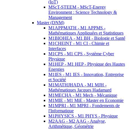
(IoT)
MScT-STEEM - MScT-Energy
Environment : Science Technology &
Management
Master (DNM)
M1APPMATH - M1 APPMS -
Mathématiques Appliquées et Statistiques
M1BIOHEA - M1 BH - Biologie et Santé
M1CHEINT - M1 CI - Chimie et
Interfaces
M1CPS - M1 CPS - Système Cyber
Physique
M1HEP - M1 HEP - Physique des Hautes
Energies
M1IES - M1 IES - Innovation, Entreprise
et Société
M1MATHJHADA - M1 MJH -
Mathématiques Jacques Hadamard
M1MECHA - M1 Mech - Mécanique
M1MIE - M1 MiE - Master en Economie
M1MPRI - M1 MPRI - Fondements de
l'Informatique
M1PHYSICS - M1 PHYS - Physique
M2AAG - M2 AAG - Analyse,
Arithmétique, Géométrie