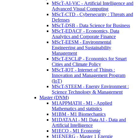
MScT-AI-ViC - Artificial Intelligence and
Advanced Visual Computing
MScT-CTD - Cybersecurity : Threats and
Defenses
MScT-DSB - Data Science for Business
MScT-EDACF - Economics, Data
Analytics and Corporate Finance
MScT-EESM - Environmental
Engineering and Sustainability
Management
MScT-ESCLiP - Economics for Smart
Cities and Climate Policy
MScT-IOT - Internet of Things :
Innovation and Management Program
(IoT)
MScT-STEEM - Energy Environment :
Science Technology & Management
Master (DNM)
M1APPMATH - M1 - Applied
Mathematics and statistics
M1BM - M1 Biomechanics
M1DATAAI - M1 Data AI - Data and
Artificial Intelligence
M1ECO - M1 Economie
M1ENERG - Master 1 Énergie