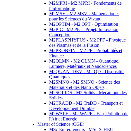
M2MPRI - M2 MPRI - Fondements de
l'Informatique
M2MSV - M2 MSV - Mathématiques
pour les Sciences du Vivant
M2OPTIM - M2 OPT - Optimisation
M2PIC - M2 PIC - Projet, Innovation,
Conception
M2PLASPHYFUS - M2 PPF - Physique
des Plasmas et de la Fusion
M2PROBFIN - M2 PF - Probabilités et
Finance
M2QLMN - M2 QLMN - Quantique,
Lumière, Matériaux et Nanosciences
M2QUANTDEV - M2 QD - Dispositifs
Quantiques
M2SMNO - M2 SMNO - Science des
Matériaux et des Nano-Objets
M2SOLIDS - M2 Solids - Mécanique des
Solides
M2TRADD - M2 TraDD - Transport et
Développement Durable
M2WAPE - M2 WAPE - Eau, Pollution de
l'Air et Energie
Master of Science (CGE)
MSc Entrepreneurs - MSc X-HEC