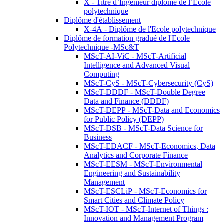
X - Titre d’Ingénieur diplômé de l’École
polytechnique
Diplôme d'établissement
X-4A - Diplôme de l'Ecole polytechnique
Diplôme de formation gradué de l'Ecole
Polytechnique -MSc&T
MScT-AI-ViC - MScT-Artificial
Intelligence and Advanced Visual
Computing
MScT-CyS - MScT-Cybersecurity (CyS)
MScT-DDDF - MScT-Double Degree
Data and Finance (DDDF)
MScT-DEPP - MScT-Data and Economics
for Public Policy (DEPP)
MScT-DSB - MScT-Data Science for
Business
MScT-EDACF - MScT-Economics, Data
Analytics and Corporate Finance
MScT-EESM - MScT-Environmental
Engineering and Sustainability
Management
MScT-ESCLiP - MScT-Economics for
Smart Cities and Climate Policy
MScT-IOT - MScT-Internet of Things :
Innovation and Management Program