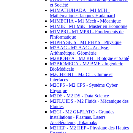
et Société
M1MATHJHADA - M1 MJH -
Mathématiques Jacques Hadamard
M1MECHA - M1 Mech - Mécanique
M1MIE - M1 MiE - Master en Economie
M1MPRI - M1 MPRI - Fondements de
l'Informatique
M1PHYSICS - M1 PHYS - Physique
M2AAG - M2 AAG - Analyse,
Arithmétique, Géométrie
M2BIOHEA - M2 BH - Biologie et Santé
M2BIOMECA - M2 BME - Ingénierie
BioMédicale
M2CHEINT - M2 CI - Chimie et
Interfaces
M2CPS - M2 CPS - Système Cyber
Physique
M2DS - M2 DS - Data Science
M2FLUIDS - M2 Fluids - Mécanique des
Fluides
M2GI - M2 GI-PLATO - Grandes
installations - Plasmas, Lasers,
Accélérateurs, Tokamaks
M2HEP - M2 HEP - Physique des Hautes