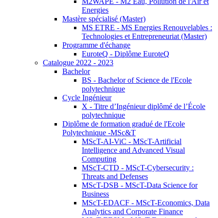
M2WAPE - M2 Eau, Pollution de l'Air et
Energies
Mastère spécialisé (Master)
MS ETRE - MS Energies Renouvelables :
Technologies et Entrepreneuriat (Master)
Programme d'échange
EuroteQ - Diplôme EuroteQ
Catalogue 2022 - 2023
Bachelor
BS - Bachelor of Science de l'Ecole
polytechnique
Cycle Ingénieur
X - Titre d’Ingénieur diplômé de l’École
polytechnique
Diplôme de formation gradué de l'Ecole
Polytechnique -MSc&T
MScT-AI-ViC - MScT-Artificial
Intelligence and Advanced Visual
Computing
MScT-CTD - MScT-Cybersecurity :
Threats and Defenses
MScT-DSB - MScT-Data Science for
Business
MScT-EDACF - MScT-Economics, Data
Analytics and Corporate Finance