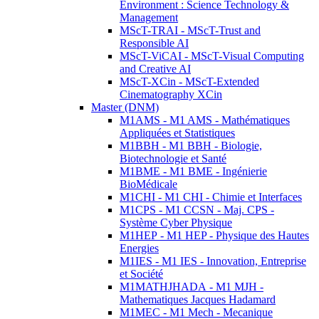
Environment : Science Technology &
Management
MScT-TRAI - MScT-Trust and
Responsible AI
MScT-ViCAI - MScT-Visual Computing
and Creative AI
MScT-XCin - MScT-Extended
Cinematography XCin
Master (DNM)
M1AMS - M1 AMS - Mathématiques
Appliquées et Statistiques
M1BBH - M1 BBH - Biologie,
Biotechnologie et Santé
M1BME - M1 BME - Ingénierie
BioMédicale
M1CHI - M1 CHI - Chimie et Interfaces
M1CPS - M1 CCSN - Maj. CPS -
Système Cyber Physique
M1HEP - M1 HEP - Physique des Hautes
Energies
M1IES - M1 IES - Innovation, Entreprise
et Société
M1MATHJHADA - M1 MJH -
Mathematiques Jacques Hadamard
M1MEC - M1 Mech - Mecanique