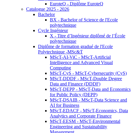
EuroteQ - Diplôme EuroteQ
Catalogue 2025 - 2026
Bachelor
BX - Bachelor of Science de l'Ecole
polytechnique
Cycle Ingénieur
X - Titre d’Ingénieur diplômé de l’École
polytechnique
Diplôme de formation gradué de l'Ecole
Polytechnique -MSc&T
MScT-AI-ViC - MScT-Artificial
Intelligence and Advanced Visual
Computing
MScT-CyS - MScT-Cybersecurity (CyS)
MScT-DDDF - MScT-Double Degree
Data and Finance (DDDF)
MScT-DEPP - MScT-Data and Economics
for Public Policy (DEPP)
MScT-DSAIB - MScT-Data Science and
AI for Business
MScT-EDACF - MScT-Economics, Data
Analytics and Corporate Finance
MScT-EESM - MScT-Environmental
Engineering and Sustainability
Management