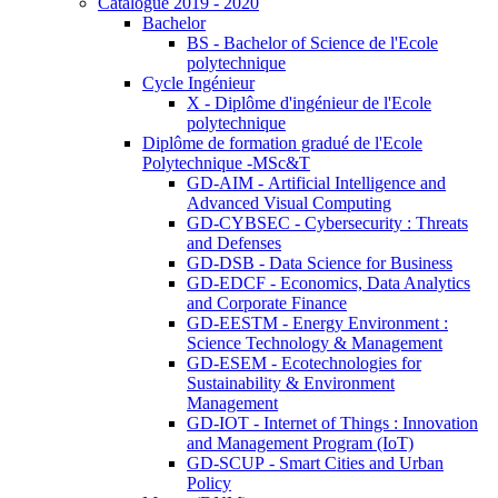
Catalogue 2019 - 2020
Bachelor
BS - Bachelor of Science de l'Ecole
polytechnique
Cycle Ingénieur
X - Diplôme d'ingénieur de l'Ecole
polytechnique
Diplôme de formation gradué de l'Ecole
Polytechnique -MSc&T
GD-AIM - Artificial Intelligence and
Advanced Visual Computing
GD-CYBSEC - Cybersecurity : Threats
and Defenses
GD-DSB - Data Science for Business
GD-EDCF - Economics, Data Analytics
and Corporate Finance
GD-EESTM - Energy Environment :
Science Technology & Management
GD-ESEM - Ecotechnologies for
Sustainability & Environment
Management
GD-IOT - Internet of Things : Innovation
and Management Program (IoT)
GD-SCUP - Smart Cities and Urban
Policy