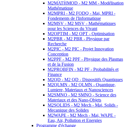
M2MATHMOD - M2 MM - Modélisation
Mathématique
M2MPRI - M2 FODQ - Maj. MPRI -
Fondements de l'Informatique
M2MSV - M2 MSV - Mathématiques
pour les Sciences du Vivant
M2OPTIM - M2 OPT - Optimisation
M2PBR - M2 PBR - Physique par
Recherche
M2PIC - M2 PIC - Projet Innovation
Conception
M2PPF - M2 PPF - Physique des Plasmas
et de la Fusion
M2PROBFIN - M2 PF - Probabilités et
Finance
M2QD - M2 QD - Dispositifs Quantiques
M2QLMN - M2 QLMN - Quantique,
Lumiere, Materiaux et Nanosciences
M2SMNO - M2 SMNO - Science des
Materiaux et des Nano-Objets
M2SOLIDS - M2 Mech - Maj. Solids -
Mecanique des Solides
M2WAPE - M2 Mech - Maj. WAPE -
Eau, Air, Pollution et Energies
Programme d'échange