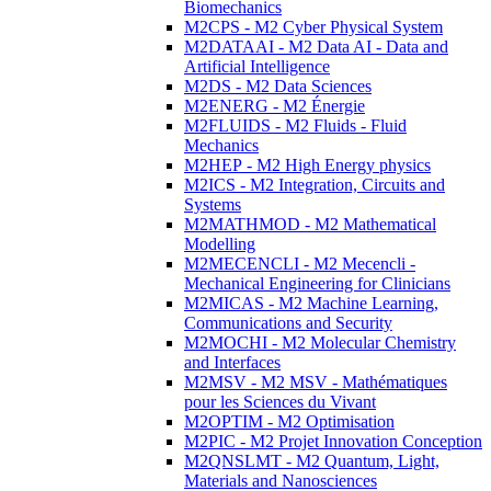
Biomechanics
M2CPS - M2 Cyber Physical System
M2DATAAI - M2 Data AI - Data and
Artificial Intelligence
M2DS - M2 Data Sciences
M2ENERG - M2 Énergie
M2FLUIDS - M2 Fluids - Fluid
Mechanics
M2HEP - M2 High Energy physics
M2ICS - M2 Integration, Circuits and
Systems
M2MATHMOD - M2 Mathematical
Modelling
M2MECENCLI - M2 Mecencli -
Mechanical Engineering for Clinicians
M2MICAS - M2 Machine Learning,
Communications and Security
M2MOCHI - M2 Molecular Chemistry
and Interfaces
M2MSV - M2 MSV - Mathématiques
pour les Sciences du Vivant
M2OPTIM - M2 Optimisation
M2PIC - M2 Projet Innovation Conception
M2QNSLMT - M2 Quantum, Light,
Materials and Nanosciences