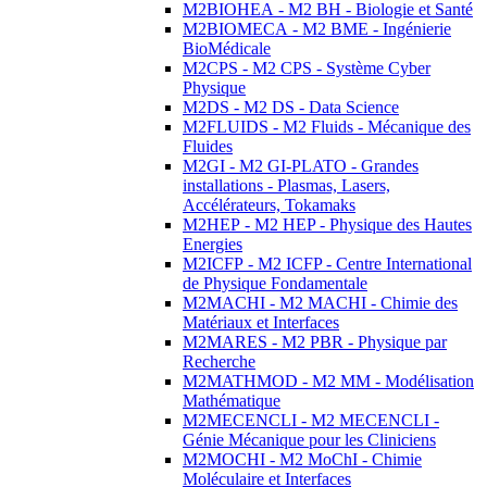
M2BIOHEA - M2 BH - Biologie et Santé
M2BIOMECA - M2 BME - Ingénierie
BioMédicale
M2CPS - M2 CPS - Système Cyber
Physique
M2DS - M2 DS - Data Science
M2FLUIDS - M2 Fluids - Mécanique des
Fluides
M2GI - M2 GI-PLATO - Grandes
installations - Plasmas, Lasers,
Accélérateurs, Tokamaks
M2HEP - M2 HEP - Physique des Hautes
Energies
M2ICFP - M2 ICFP - Centre International
de Physique Fondamentale
M2MACHI - M2 MACHI - Chimie des
Matériaux et Interfaces
M2MARES - M2 PBR - Physique par
Recherche
M2MATHMOD - M2 MM - Modélisation
Mathématique
M2MECENCLI - M2 MECENCLI -
Génie Mécanique pour les Cliniciens
M2MOCHI - M2 MoChI - Chimie
Moléculaire et Interfaces