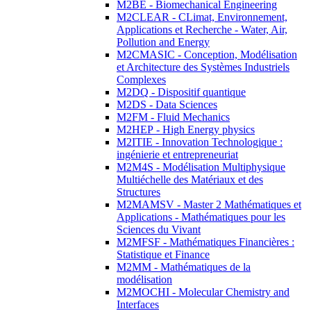
M2BE - Biomechanical Engineering
M2CLEAR - CLimat, Environnement,
Applications et Recherche - Water, Air,
Pollution and Energy
M2CMASIC - Conception, Modélisation
et Architecture des Systèmes Industriels
Complexes
M2DQ - Dispositif quantique
M2DS - Data Sciences
M2FM - Fluid Mechanics
M2HEP - High Energy physics
M2ITIE - Innovation Technologique :
ingénierie et entrepreneuriat
M2M4S - Modélisation Multiphysique
Multiéchelle des Matériaux et des
Structures
M2MAMSV - Master 2 Mathématiques et
Applications - Mathématiques pour les
Sciences du Vivant
M2MFSF - Mathématiques Financières :
Statistique et Finance
M2MM - Mathématiques de la
modélisation
M2MOCHI - Molecular Chemistry and
Interfaces