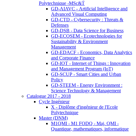
Polytechnique -MSc&T
GD-AIAVC - Artificial Intelligence and
Advanced Visual Computing
GD-CTD - Cybersecurity : Threats &
Defenses
GD-DSB - Data Science for Business
GD-ECOSEM - Ecotechnologies for
Sustainability & Environment
Management
GD-EDACF - Economics, Data Analytics
and Corporate Finance
GD-IOT - Internet of Things : Innovation
and Management Program (IoT)
GD-SCUP - Smart Cities and Urban
Policy
GD-STEEM - Energy Environment :
Science Technology & Management
Catalogue 2017 - 2018
Cycle Ingénieur
X - Diplôme d'ingénieur de l'Ecole
Polytechnique
Master (DNM)
M1QMI - M1 FODQ - Maj. QMI -
Quantique, mathematiques, informatique