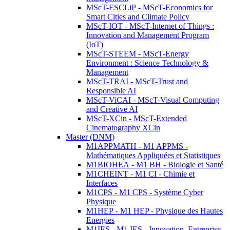
MScT-ESCLiP - MScT-Economics for
Smart Cities and Climate Policy
MScT-IOT - MScT-Internet of Things :
Innovation and Management Program
(IoT)
MScT-STEEM - MScT-Energy
Environment : Science Technology &
Management
MScT-TRAI - MScT-Trust and
Responsible AI
MScT-ViCAI - MScT-Visual Computing
and Creative AI
MScT-XCin - MScT-Extended
Cinematography XCin
Master (DNM)
M1APPMATH - M1 APPMS -
Mathématiques Appliquées et Statistiques
M1BIOHEA - M1 BH - Biologie et Santé
M1CHEINT - M1 CI - Chimie et
Interfaces
M1CPS - M1 CPS - Système Cyber
Physique
M1HEP - M1 HEP - Physique des Hautes
Energies
M1IES - M1 IES - Innovation, Entreprise