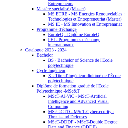
Entrepreneurs
Mastère spécialisé (Master)
MS ETRE - MS Energies Renouvelables :
Technologies et Entrepreneuriat (Master)
MS IE - MS Innovation et Entreprenariat
Programme d'échange
EuroteQ - Diplôme EuroteQ
PEI - Programmes d'échange
internationaux
Catalogue 2023 - 2024
Bachelor
BS - Bachelor of Science de l'Ecole
polytechnique
Cycle Ingénieur
X - Titre d’Ingénieur diplômé de l’École
polytechnique
Diplôme de formation gradué de l'Ecole
Polytechnique -MSc&T
MScT-AI-ViC - MScT-Artificial
Intelligence and Advanced Visual
Computing
MScT-CTD - MScT-Cybersecurity :
Threats and Defenses
MScT-DDDF - MScT-Double Degree
Data and Finance (DDDF)