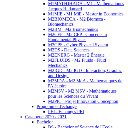
M1MATHJHADA - M1 - Mathematiques
Jacques Hadamard
M1MIE - M1 MiE - Master in Economics
M2BIOMECA - M2 Biomeca -
Biomechanics
M2BM - M2 Biomechanics
M2CFP - M2 CFP - Concepts in
Fundamental Physics
M2CPS - Cyber Physical System
M2DS - Data Sciences
M2ENERG - Master 2 Énergie
M2FLUIDS - M2 Fluids - Fluid
Mechanics
M2IGD - M2 IGD - Interaction, Graphic
and Design
M2MDA - M2 MdA - Mathématiques de
l'Aléatoire
M2MSV - M2 MSV - Mathématiques
pour les Sciences du Vivant
M2PIC - Projet Innovation Conception
Programme d'échange
PEI - Echanges PEI
Catalogue 2020 - 2021
Bachelor
BS - Bachelor of Science de l'Ecole