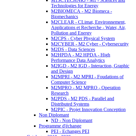
M1SCTECHNRJ - M1 - Sciences and
Technologies for Energy
M2BIOMECA - M2 Biomeca -
Biomechanics
M2CLEAR - CLimat, Environnement,
Applications et Recherche - Water, Air,
Pollution and Energy
M2CPS - Cyber Physical System
M2CYBER - M2 Cyber - Cybersecurity
M2DS - Data Sciences
M2HPDA - M2 HPDA - High
Performance Data Analytics
M2IGD - M2 IGD - Interaction, Graphic
and Design
M2MPRI - M2 MPRI - Foudations of
Computer Science
M2MPRO - M2 MPRO - Operation
Research
M2PDS - M2 PDS - Parallel and
Distributed Systems
M2PIC - Projet Innovation Conception
Non Diplomant
ND - Non Diplomant
Programme d'échange
PEI - Echanges PEI