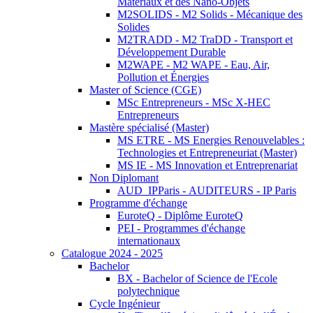
Matériaux et des Nano-Objets
M2SOLIDS - M2 Solids - Mécanique des
Solides
M2TRADD - M2 TraDD - Transport et
Développement Durable
M2WAPE - M2 WAPE - Eau, Air,
Pollution et Énergies
Master of Science (CGE)
MSc Entrepreneurs - MSc X-HEC
Entrepreneurs
Mastère spécialisé (Master)
MS ETRE - MS Energies Renouvelables :
Technologies et Entrepreneuriat (Master)
MS IE - MS Innovation et Entreprenariat
Non Diplomant
AUD_IPParis - AUDITEURS - IP Paris
Programme d'échange
EuroteQ - Diplôme EuroteQ
PEI - Programmes d'échange
internationaux
Catalogue 2024 - 2025
Bachelor
BX - Bachelor of Science de l'Ecole
polytechnique
Cycle Ingénieur