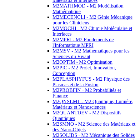
Matériaux et Interfaces
M2MATHMOD - M2 Modélisation
Mathématique
M2MECENCLI - M2 Génie Mécanique
pour les Cliniciens
M2MOCHI - M2 Chimie Moléculaire et
Interfaces
M2MPRI - M2 Fondements de
l'Informatique MPRI
M2MSV - M2 Mathématiques pour les
Sciences du Vivant
M2OPTIM - M2 Optimisation
M2PIC - M2 Projet, Innovation,
Conception
M2PLASPHYFUS - M2 Physique des
Plasmas et de la Fusion
M2PROBFIN - M2 Probabilités et
Finance
M2QNSLMT - M2 Quantique, Lumière,
Matériaux et Nanosciences
M2QUANTDEV - M2 Dispositifs
Quantiques
M2SMNO - M2 Science des Matériaux et
des Nano-Objets
M2SOLIDS - M2 Mécanique des Solides