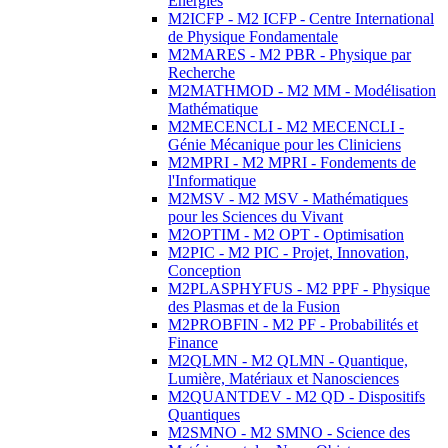
Energies
M2ICFP - M2 ICFP - Centre International
de Physique Fondamentale
M2MARES - M2 PBR - Physique par
Recherche
M2MATHMOD - M2 MM - Modélisation
Mathématique
M2MECENCLI - M2 MECENCLI -
Génie Mécanique pour les Cliniciens
M2MPRI - M2 MPRI - Fondements de
l'Informatique
M2MSV - M2 MSV - Mathématiques
pour les Sciences du Vivant
M2OPTIM - M2 OPT - Optimisation
M2PIC - M2 PIC - Projet, Innovation,
Conception
M2PLASPHYFUS - M2 PPF - Physique
des Plasmas et de la Fusion
M2PROBFIN - M2 PF - Probabilités et
Finance
M2QLMN - M2 QLMN - Quantique,
Lumière, Matériaux et Nanosciences
M2QUANTDEV - M2 QD - Dispositifs
Quantiques
M2SMNO - M2 SMNO - Science des