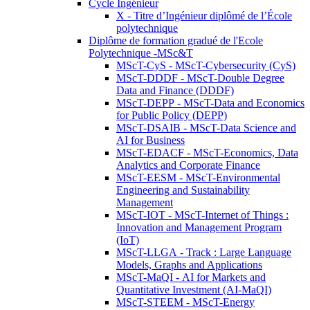
Cycle Ingénieur
X - Titre d’Ingénieur diplômé de l’École
polytechnique
Diplôme de formation gradué de l'Ecole
Polytechnique -MSc&T
MScT-CyS - MScT-Cybersecurity (CyS)
MScT-DDDF - MScT-Double Degree
Data and Finance (DDDF)
MScT-DEPP - MScT-Data and Economics
for Public Policy (DEPP)
MScT-DSAIB - MScT-Data Science and
AI for Business
MScT-EDACF - MScT-Economics, Data
Analytics and Corporate Finance
MScT-EESM - MScT-Environmental
Engineering and Sustainability
Management
MScT-IOT - MScT-Internet of Things :
Innovation and Management Program
(IoT)
MScT-LLGA - Track : Large Language
Models, Graphs and Applications
MScT-MaQI - AI for Markets and
Quantitative Investment (AI-MaQI)
MScT-STEEM - MScT-Energy