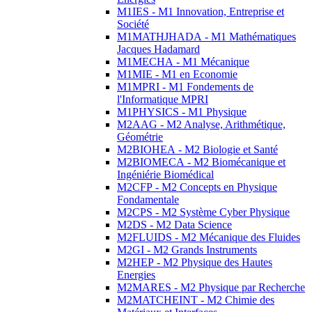
M1IES - M1 Innovation, Entreprise et
Société
M1MATHJHADA - M1 Mathématiques
Jacques Hadamard
M1MECHA - M1 Mécanique
M1MIE - M1 en Economie
M1MPRI - M1 Fondements de
l'Informatique MPRI
M1PHYSICS - M1 Physique
M2AAG - M2 Analyse, Arithmétique,
Géométrie
M2BIOHEA - M2 Biologie et Santé
M2BIOMECA - M2 Biomécanique et
Ingéniérie Biomédical
M2CFP - M2 Concepts en Physique
Fondamentale
M2CPS - M2 Système Cyber Physique
M2DS - M2 Data Science
M2FLUIDS - M2 Mécanique des Fluides
M2GI - M2 Grands Instruments
M2HEP - M2 Physique des Hautes
Energies
M2MARES - M2 Physique par Recherche
M2MATCHEINT - M2 Chimie des