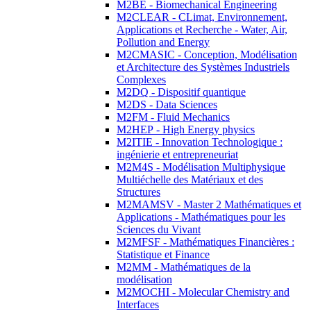
M2BE - Biomechanical Engineering
M2CLEAR - CLimat, Environnement,
Applications et Recherche - Water, Air,
Pollution and Energy
M2CMASIC - Conception, Modélisation
et Architecture des Systèmes Industriels
Complexes
M2DQ - Dispositif quantique
M2DS - Data Sciences
M2FM - Fluid Mechanics
M2HEP - High Energy physics
M2ITIE - Innovation Technologique :
ingénierie et entrepreneuriat
M2M4S - Modélisation Multiphysique
Multiéchelle des Matériaux et des
Structures
M2MAMSV - Master 2 Mathématiques et
Applications - Mathématiques pour les
Sciences du Vivant
M2MFSF - Mathématiques Financières :
Statistique et Finance
M2MM - Mathématiques de la
modélisation
M2MOCHI - Molecular Chemistry and
Interfaces