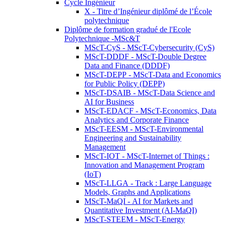
Cycle Ingénieur
X - Titre d’Ingénieur diplômé de l’École
polytechnique
Diplôme de formation gradué de l'Ecole
Polytechnique -MSc&T
MScT-CyS - MScT-Cybersecurity (CyS)
MScT-DDDF - MScT-Double Degree
Data and Finance (DDDF)
MScT-DEPP - MScT-Data and Economics
for Public Policy (DEPP)
MScT-DSAIB - MScT-Data Science and
AI for Business
MScT-EDACF - MScT-Economics, Data
Analytics and Corporate Finance
MScT-EESM - MScT-Environmental
Engineering and Sustainability
Management
MScT-IOT - MScT-Internet of Things :
Innovation and Management Program
(IoT)
MScT-LLGA - Track : Large Language
Models, Graphs and Applications
MScT-MaQI - AI for Markets and
Quantitative Investment (AI-MaQI)
MScT-STEEM - MScT-Energy