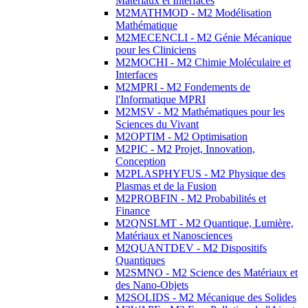
Matériaux et Interfaces
M2MATHMOD - M2 Modélisation
Mathématique
M2MECENCLI - M2 Génie Mécanique
pour les Cliniciens
M2MOCHI - M2 Chimie Moléculaire et
Interfaces
M2MPRI - M2 Fondements de
l'Informatique MPRI
M2MSV - M2 Mathématiques pour les
Sciences du Vivant
M2OPTIM - M2 Optimisation
M2PIC - M2 Projet, Innovation,
Conception
M2PLASPHYFUS - M2 Physique des
Plasmas et de la Fusion
M2PROBFIN - M2 Probabilités et
Finance
M2QNSLMT - M2 Quantique, Lumière,
Matériaux et Nanosciences
M2QUANTDEV - M2 Dispositifs
Quantiques
M2SMNO - M2 Science des Matériaux et
des Nano-Objets
M2SOLIDS - M2 Mécanique des Solides