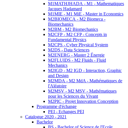
M1MATHJHADA - M1 - Mathematiques
Jacques Hadamard
M1MIE - M1 MiE - Master in Economics
M2BIOMECA - M2 Biomeca -
Biomechanics
M2BM - M2 Biomechanics
M2CFP - M2 CFP - Concepts in
Fundamental Physics
M2CPS - Cyber Physical System
M2DS - Data Sciences
M2ENERG - Master 2 Énergie
M2FLUIDS - M2 Fluids - Fluid
Mechanics
M2IGD - M2 IGD - Interaction, Graphic
and Design
M2MDA - M2 MdA - Mathématiques de
l'Aléatoire
M2MSV - M2 MSV - Mathématiques
pour les Sciences du Vivant
M2PIC - Projet Innovation Conception
Programme d'échange
PEI - Echanges PEI
Catalogue 2020 - 2021
Bachelor
BS - Bachelor of Science de l'Ecole