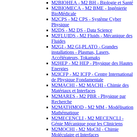
M2BIOHEA - M2 BH - Biologie et Santé
M2BIOMECA - M2 BME - Ingénierie
BioMédicale
M2CPS - M2 CPS - Système Cyber
Physique
M2DS - M2 DS - Data Science
M2FLUIDS - M2 Fluids - Mécanique des
Fluides
M2GI - M2 GI-PLATO - Grandes
installations - Plasmas, Lasers,
Accélérateurs, Tokamaks
M2HEP - M2 HEP - Physique des Hautes
Energies
M2ICFP - M2 ICFP - Centre International
de Physique Fondamentale
M2MACHI - M2 MACHI - Chimie des
Matériaux et Interfaces
M2MARES - M2 PBR - Physique par
Recherche
M2MATHMOD - M2 MM - Modélisation
Mathématique
M2MECENCLI - M2 MECENCLI -
Génie Mécanique pour les Cliniciens
M2MOCHI - M2 MoChI - Chimie
Moléculaire et Interfaces