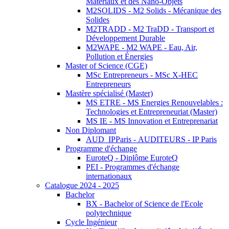
Matériaux et des Nano-Objets
M2SOLIDS - M2 Solids - Mécanique des
Solides
M2TRADD - M2 TraDD - Transport et
Développement Durable
M2WAPE - M2 WAPE - Eau, Air,
Pollution et Énergies
Master of Science (CGE)
MSc Entrepreneurs - MSc X-HEC
Entrepreneurs
Mastère spécialisé (Master)
MS ETRE - MS Energies Renouvelables :
Technologies et Entrepreneuriat (Master)
MS IE - MS Innovation et Entreprenariat
Non Diplomant
AUD_IPParis - AUDITEURS - IP Paris
Programme d'échange
EuroteQ - Diplôme EuroteQ
PEI - Programmes d'échange
internationaux
Catalogue 2024 - 2025
Bachelor
BX - Bachelor of Science de l'Ecole
polytechnique
Cycle Ingénieur