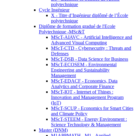
polytechnique
Cycle Ingénieur
X - Titre d’Ingénieur diplômé de l’École
polytechnique
Diplôme de formation gradué de l'Ecole
Polytechnique -MSc&T
MScT-AIAVC - Artificial Intelligence and
Advanced Visual Computing
MScT-CTD - Cybersecurity : Threats and
Defenses
MScT-DSB - Data Science for Business
MScT-ECOSEM - Environmental
Engineering and Sustainability
Management
MScT-EDACF - Economics, Data
Analytics and Corporate Finance
MScT-IOT - Internet of Things :
Innovation and Management Program
(IoT)
MScT-SCUP - Economics for Smart Cities
and Climate Policy
MScT-STEEM - Energy Environment :
Science Technology & Management
Master (DNM)
M1APPMATH - M1 - Applied