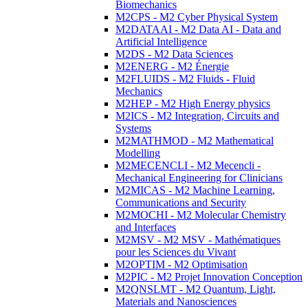
Biomechanics
M2CPS - M2 Cyber Physical System
M2DATAAI - M2 Data AI - Data and
Artificial Intelligence
M2DS - M2 Data Sciences
M2ENERG - M2 Énergie
M2FLUIDS - M2 Fluids - Fluid
Mechanics
M2HEP - M2 High Energy physics
M2ICS - M2 Integration, Circuits and
Systems
M2MATHMOD - M2 Mathematical
Modelling
M2MECENCLI - M2 Mecencli -
Mechanical Engineering for Clinicians
M2MICAS - M2 Machine Learning,
Communications and Security
M2MOCHI - M2 Molecular Chemistry
and Interfaces
M2MSV - M2 MSV - Mathématiques
pour les Sciences du Vivant
M2OPTIM - M2 Optimisation
M2PIC - M2 Projet Innovation Conception
M2QNSLMT - M2 Quantum, Light,
Materials and Nanosciences