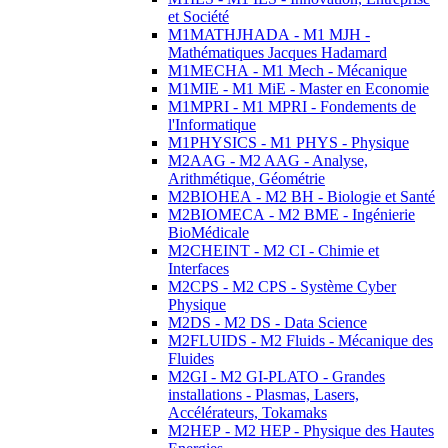
et Société
M1MATHJHADA - M1 MJH -
Mathématiques Jacques Hadamard
M1MECHA - M1 Mech - Mécanique
M1MIE - M1 MiE - Master en Economie
M1MPRI - M1 MPRI - Fondements de
l'Informatique
M1PHYSICS - M1 PHYS - Physique
M2AAG - M2 AAG - Analyse,
Arithmétique, Géométrie
M2BIOHEA - M2 BH - Biologie et Santé
M2BIOMECA - M2 BME - Ingénierie
BioMédicale
M2CHEINT - M2 CI - Chimie et
Interfaces
M2CPS - M2 CPS - Système Cyber
Physique
M2DS - M2 DS - Data Science
M2FLUIDS - M2 Fluids - Mécanique des
Fluides
M2GI - M2 GI-PLATO - Grandes
installations - Plasmas, Lasers,
Accélérateurs, Tokamaks
M2HEP - M2 HEP - Physique des Hautes