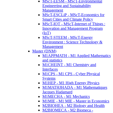
MScT-EESM - MScT-Environmental
Engineering and Sustainability
Management
MScT-ESCLiP - MScT-Economics for
Smart Cities and Climate Policy
MScT-IOT - MScT-Internet of Things :
Innovation and Management Program
(IoT)
MScT-STEEM - MScT-Energy
Environment : Science Technology &
Management
Master (DNM)
M1APPMATH - M1 Applied Mathematics
and statistics
M1CHEINT - M1 Chemistry and
Interfaces
M1CPS - M1 CPS - Cyber Physical
Systems
M1HEP - M1 High Energy Physics
M1MATHJHADA - M1 Mathematiques
Jacques Hadamard
M1MECHA - M1 Mechanics
M1MIE - M1 MIE - Master in Economics
M2BIOHEA - M2 Biology and Health
M2BIOMECA - M2 Biomeca -