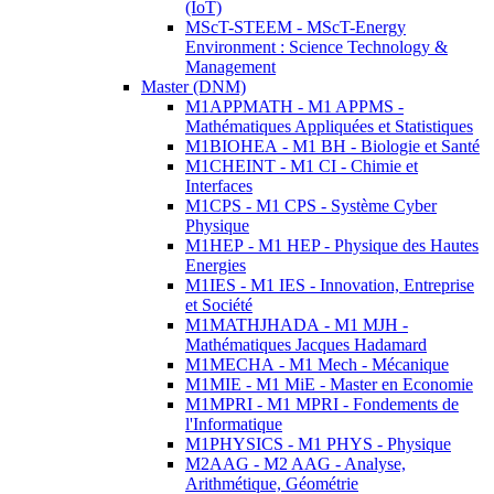
(IoT)
MScT-STEEM - MScT-Energy
Environment : Science Technology &
Management
Master (DNM)
M1APPMATH - M1 APPMS -
Mathématiques Appliquées et Statistiques
M1BIOHEA - M1 BH - Biologie et Santé
M1CHEINT - M1 CI - Chimie et
Interfaces
M1CPS - M1 CPS - Système Cyber
Physique
M1HEP - M1 HEP - Physique des Hautes
Energies
M1IES - M1 IES - Innovation, Entreprise
et Société
M1MATHJHADA - M1 MJH -
Mathématiques Jacques Hadamard
M1MECHA - M1 Mech - Mécanique
M1MIE - M1 MiE - Master en Economie
M1MPRI - M1 MPRI - Fondements de
l'Informatique
M1PHYSICS - M1 PHYS - Physique
M2AAG - M2 AAG - Analyse,
Arithmétique, Géométrie