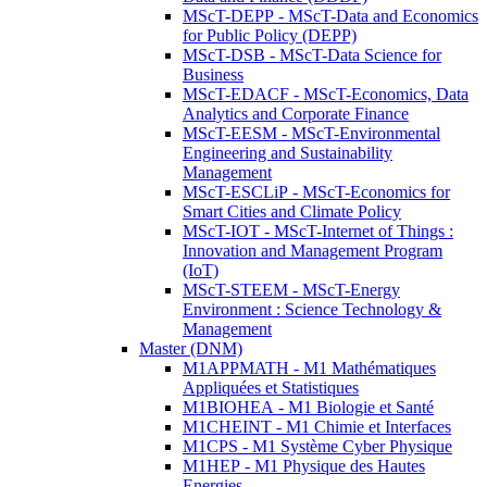
MScT-DEPP - MScT-Data and Economics
for Public Policy (DEPP)
MScT-DSB - MScT-Data Science for
Business
MScT-EDACF - MScT-Economics, Data
Analytics and Corporate Finance
MScT-EESM - MScT-Environmental
Engineering and Sustainability
Management
MScT-ESCLiP - MScT-Economics for
Smart Cities and Climate Policy
MScT-IOT - MScT-Internet of Things :
Innovation and Management Program
(IoT)
MScT-STEEM - MScT-Energy
Environment : Science Technology &
Management
Master (DNM)
M1APPMATH - M1 Mathématiques
Appliquées et Statistiques
M1BIOHEA - M1 Biologie et Santé
M1CHEINT - M1 Chimie et Interfaces
M1CPS - M1 Système Cyber Physique
M1HEP - M1 Physique des Hautes
Energies