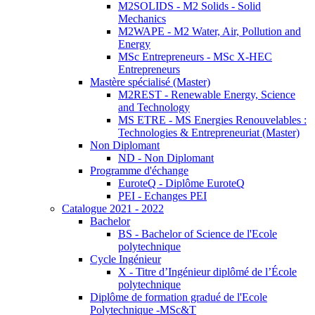
M2SOLIDS - M2 Solids - Solid
Mechanics
M2WAPE - M2 Water, Air, Pollution and
Energy
MSc Entrepreneurs - MSc X-HEC
Entrepreneurs
Mastère spécialisé (Master)
M2REST - Renewable Energy, Science
and Technology
MS ETRE - MS Energies Renouvelables :
Technologies & Entrepreneuriat (Master)
Non Diplomant
ND - Non Diplomant
Programme d'échange
EuroteQ - Diplôme EuroteQ
PEI - Echanges PEI
Catalogue 2021 - 2022
Bachelor
BS - Bachelor of Science de l'Ecole
polytechnique
Cycle Ingénieur
X - Titre d’Ingénieur diplômé de l’École
polytechnique
Diplôme de formation gradué de l'Ecole
Polytechnique -MSc&T