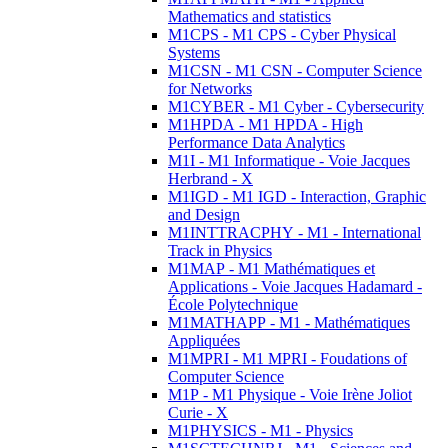
Mathematics and statistics
M1CPS - M1 CPS - Cyber Physical
Systems
M1CSN - M1 CSN - Computer Science
for Networks
M1CYBER - M1 Cyber - Cybersecurity
M1HPDA - M1 HPDA - High
Performance Data Analytics
M1I - M1 Informatique - Voie Jacques
Herbrand - X
M1IGD - M1 IGD - Interaction, Graphic
and Design
M1INTTRACPHY - M1 - International
Track in Physics
M1MAP - M1 Mathématiques et
Applications - Voie Jacques Hadamard -
École Polytechnique
M1MATHAPP - M1 - Mathématiques
Appliquées
M1MPRI - M1 MPRI - Foudations of
Computer Science
M1P - M1 Physique - Voie Irène Joliot
Curie - X
M1PHYSICS - M1 - Physics