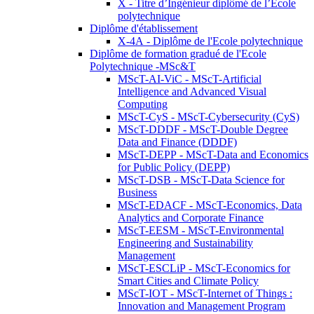
X - Titre d’Ingénieur diplômé de l’École
polytechnique
Diplôme d'établissement
X-4A - Diplôme de l'Ecole polytechnique
Diplôme de formation gradué de l'Ecole
Polytechnique -MSc&T
MScT-AI-ViC - MScT-Artificial
Intelligence and Advanced Visual
Computing
MScT-CyS - MScT-Cybersecurity (CyS)
MScT-DDDF - MScT-Double Degree
Data and Finance (DDDF)
MScT-DEPP - MScT-Data and Economics
for Public Policy (DEPP)
MScT-DSB - MScT-Data Science for
Business
MScT-EDACF - MScT-Economics, Data
Analytics and Corporate Finance
MScT-EESM - MScT-Environmental
Engineering and Sustainability
Management
MScT-ESCLiP - MScT-Economics for
Smart Cities and Climate Policy
MScT-IOT - MScT-Internet of Things :
Innovation and Management Program