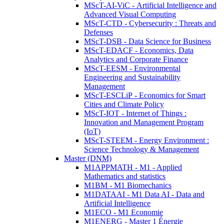
MScT-AI-ViC - Artificial Intelligence and
Advanced Visual Computing
MScT-CTD - Cybersecurity : Threats and
Defenses
MScT-DSB - Data Science for Business
MScT-EDACF - Economics, Data
Analytics and Corporate Finance
MScT-EESM - Environmental
Engineering and Sustainability
Management
MScT-ESCLiP - Economics for Smart
Cities and Climate Policy
MScT-IOT - Internet of Things :
Innovation and Management Program
(IoT)
MScT-STEEM - Energy Environment :
Science Technology & Management
Master (DNM)
M1APPMATH - M1 - Applied
Mathematics and statistics
M1BM - M1 Biomechanics
M1DATAAI - M1 Data AI - Data and
Artificial Intelligence
M1ECO - M1 Economie
M1ENERG - Master 1 Énergie