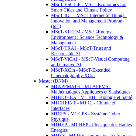
MScT-ESCLiP - MScT-Economics for
Smart Cities and Climate Policy
MScT-IOT - MScT-Internet of Things :
Innovation and Management Program
(IoT)
MScT-STEEM - MScT-Energy
Environment : Science Technology &
Management
MScT-TRAI - MScT-Trust and
Responsible AI
MScT-ViCAI - MScT-Visual Computing
and Creative AI
MScT-XCin - MScT-Extended
Cinematography XCin
Master (DNM)
M1APPMATH - M1 APPMS -
Mathématiques Appliquées et Statistiques
M1BIOHEA - M1 BH - Biologie et Santé
M1CHEINT - M1 CI - Chimie et
Interfaces
M1CPS - M1 CPS - Système Cyber
Physique
M1HEP - M1 HEP - Physique des Hautes
Energies
M1IES - M1 IES - Innovation, Entreprise