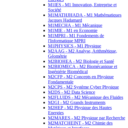
M1IES - M1 Innovation, Entreprise et
Société
M1MATHJHADA - M1 Mathématiques
Jacques Hadamard
M1MECHA - M1 Mécanique
M1MIE - M1 en Economie
M1MPRI - M1 Fondements de
l'Informatique MPRI
M1PHYSICS - M1 Physique
M2AAG - M2 Analyse, Arithmétique,
Géométrie
M2BIOHEA - M2 Biologie et Santé
M2BIOMECA - M2 Biomécanique et
Ingéniérie Biomédical
M2CFP - M2 Concepts en Physique
Fondamentale
M2CPS - M2 Système Cyber Physique
M2DS - M2 Data Science
M2FLUIDS - M2 Mécanique des Fluides
M2GI - M2 Grands Instruments
M2HEP - M2 Physique des Hautes
Energies
M2MARES - M2 Physique par Recherche
M2MATCHEINT - M2 Chimie des