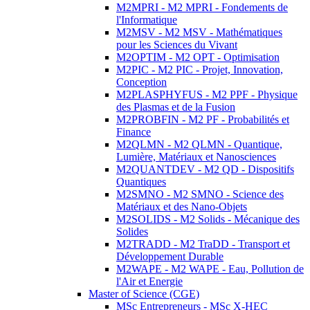
M2MPRI - M2 MPRI - Fondements de
l'Informatique
M2MSV - M2 MSV - Mathématiques
pour les Sciences du Vivant
M2OPTIM - M2 OPT - Optimisation
M2PIC - M2 PIC - Projet, Innovation,
Conception
M2PLASPHYFUS - M2 PPF - Physique
des Plasmas et de la Fusion
M2PROBFIN - M2 PF - Probabilités et
Finance
M2QLMN - M2 QLMN - Quantique,
Lumière, Matériaux et Nanosciences
M2QUANTDEV - M2 QD - Dispositifs
Quantiques
M2SMNO - M2 SMNO - Science des
Matériaux et des Nano-Objets
M2SOLIDS - M2 Solids - Mécanique des
Solides
M2TRADD - M2 TraDD - Transport et
Développement Durable
M2WAPE - M2 WAPE - Eau, Pollution de
l'Air et Energie
Master of Science (CGE)
MSc Entrepreneurs - MSc X-HEC