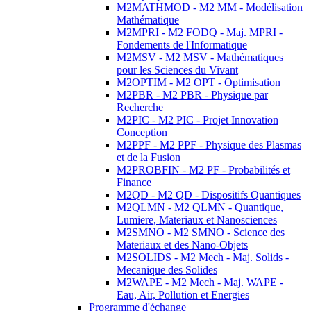
M2MATHMOD - M2 MM - Modélisation
Mathématique
M2MPRI - M2 FODQ - Maj. MPRI -
Fondements de l'Informatique
M2MSV - M2 MSV - Mathématiques
pour les Sciences du Vivant
M2OPTIM - M2 OPT - Optimisation
M2PBR - M2 PBR - Physique par
Recherche
M2PIC - M2 PIC - Projet Innovation
Conception
M2PPF - M2 PPF - Physique des Plasmas
et de la Fusion
M2PROBFIN - M2 PF - Probabilités et
Finance
M2QD - M2 QD - Dispositifs Quantiques
M2QLMN - M2 QLMN - Quantique,
Lumiere, Materiaux et Nanosciences
M2SMNO - M2 SMNO - Science des
Materiaux et des Nano-Objets
M2SOLIDS - M2 Mech - Maj. Solids -
Mecanique des Solides
M2WAPE - M2 Mech - Maj. WAPE -
Eau, Air, Pollution et Energies
Programme d'échange