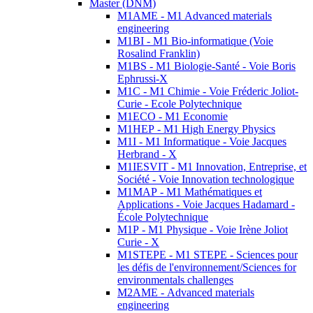
Master (DNM)
M1AME - M1 Advanced materials
engineering
M1BI - M1 Bio-informatique (Voie
Rosalind Franklin)
M1BS - M1 Biologie-Santé - Voie Boris
Ephrussi-X
M1C - M1 Chimie - Voie Fréderic Joliot-
Curie - Ecole Polytechnique
M1ECO - M1 Economie
M1HEP - M1 High Energy Physics
M1I - M1 Informatique - Voie Jacques
Herbrand - X
M1IESVIT - M1 Innovation, Entreprise, et
Société - Voie Innovation technologique
M1MAP - M1 Mathématiques et
Applications - Voie Jacques Hadamard -
École Polytechnique
M1P - M1 Physique - Voie Irène Joliot
Curie - X
M1STEPE - M1 STEPE - Sciences pour
les défis de l'environnement/Sciences for
environmentals challenges
M2AME - Advanced materials
engineering