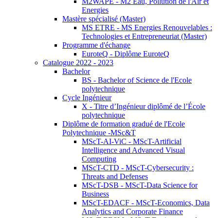
M2WAPE - M2 Eau, Pollution de l'Air et
Energies
Mastère spécialisé (Master)
MS ETRE - MS Energies Renouvelables :
Technologies et Entrepreneuriat (Master)
Programme d'échange
EuroteQ - Diplôme EuroteQ
Catalogue 2022 - 2023
Bachelor
BS - Bachelor of Science de l'Ecole
polytechnique
Cycle Ingénieur
X - Titre d’Ingénieur diplômé de l’École
polytechnique
Diplôme de formation gradué de l'Ecole
Polytechnique -MSc&T
MScT-AI-ViC - MScT-Artificial
Intelligence and Advanced Visual
Computing
MScT-CTD - MScT-Cybersecurity :
Threats and Defenses
MScT-DSB - MScT-Data Science for
Business
MScT-EDACF - MScT-Economics, Data
Analytics and Corporate Finance