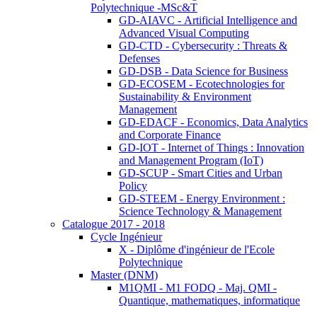
Polytechnique -MSc&T
GD-AIAVC - Artificial Intelligence and
Advanced Visual Computing
GD-CTD - Cybersecurity : Threats &
Defenses
GD-DSB - Data Science for Business
GD-ECOSEM - Ecotechnologies for
Sustainability & Environment
Management
GD-EDACF - Economics, Data Analytics
and Corporate Finance
GD-IOT - Internet of Things : Innovation
and Management Program (IoT)
GD-SCUP - Smart Cities and Urban
Policy
GD-STEEM - Energy Environment :
Science Technology & Management
Catalogue 2017 - 2018
Cycle Ingénieur
X - Diplôme d'ingénieur de l'Ecole
Polytechnique
Master (DNM)
M1QMI - M1 FODQ - Maj. QMI -
Quantique, mathematiques, informatique