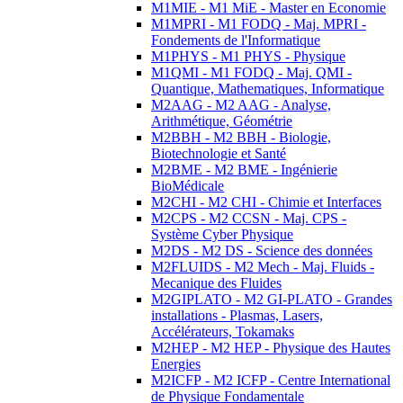
M1MIE - M1 MiE - Master en Economie
M1MPRI - M1 FODQ - Maj. MPRI -
Fondements de l'Informatique
M1PHYS - M1 PHYS - Physique
M1QMI - M1 FODQ - Maj. QMI -
Quantique, Mathematiques, Informatique
M2AAG - M2 AAG - Analyse,
Arithmétique, Géométrie
M2BBH - M2 BBH - Biologie,
Biotechnologie et Santé
M2BME - M2 BME - Ingénierie
BioMédicale
M2CHI - M2 CHI - Chimie et Interfaces
M2CPS - M2 CCSN - Maj. CPS -
Système Cyber Physique
M2DS - M2 DS - Science des données
M2FLUIDS - M2 Mech - Maj. Fluids -
Mecanique des Fluides
M2GIPLATO - M2 GI-PLATO - Grandes
installations - Plasmas, Lasers,
Accélérateurs, Tokamaks
M2HEP - M2 HEP - Physique des Hautes
Energies
M2ICFP - M2 ICFP - Centre International
de Physique Fondamentale