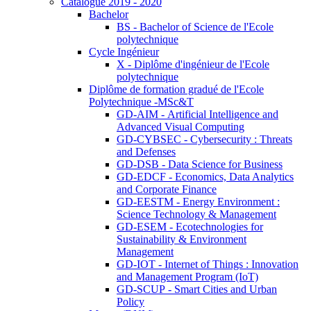
Catalogue 2019 - 2020
Bachelor
BS - Bachelor of Science de l'Ecole
polytechnique
Cycle Ingénieur
X - Diplôme d'ingénieur de l'Ecole
polytechnique
Diplôme de formation gradué de l'Ecole
Polytechnique -MSc&T
GD-AIM - Artificial Intelligence and
Advanced Visual Computing
GD-CYBSEC - Cybersecurity : Threats
and Defenses
GD-DSB - Data Science for Business
GD-EDCF - Economics, Data Analytics
and Corporate Finance
GD-EESTM - Energy Environment :
Science Technology & Management
GD-ESEM - Ecotechnologies for
Sustainability & Environment
Management
GD-IOT - Internet of Things : Innovation
and Management Program (IoT)
GD-SCUP - Smart Cities and Urban
Policy