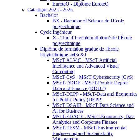
EuroteQ - Diplôme EuroteQ
Catalogue 2025 - 2026
Bachelor
BX - Bachelor of Science de l'Ecole
polytechnique
Cycle Ingénieur
X - Titre d’Ingénieur diplômé de l’École
polytechnique
Diplôme de formation gradué de l'Ecole
Polytechnique -MSc&T
MScT-AI-ViC - MScT-Artificial
Intelligence and Advanced Visual
Computing
MScT-CyS - MScT-Cybersecurity (CyS)
MScT-DDDF - MScT-Double Degree
Data and Finance (DDDF)
MScT-DEPP - MScT-Data and Economics
for Public Policy (DEPP)
MScT-DSAIB - MScT-Data Science and
AI for Business
MScT-EDACF - MScT-Economics, Data
Analytics and Corporate Finance
MScT-EESM - MScT-Environmental
Engineering and Sustainability
Management