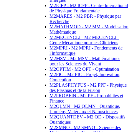
Energies
M2ICFP - M2 ICFP - Centre International
de Physique Fondamentale
M2MARES - M2 PBR - Physique par
Recherche
M2MATHMOD - M2 MM - Modélisation
Mathématique
M2MECENCLI - M2 MECENCLI -
Génie Mécanique pour les Cliniciens
M2MPRI - M2 MPRI - Fondements de
l'Informatique
M2MSV - M2 MSV - Mathématiques
pour les Sciences du Vivant
M2OPTIM - M2 OPT - Optimisation
M2PIC - M2 PIC - Projet, Innovation,
Conception
M2PLASPHYFUS - M2 PPF - Physique
des Plasmas et de la Fusion
M2PROBFIN - M2 PF - Probabilités et
Finance
M2QLMN - M2 QLMN - Quantique,
Lumière, Matériaux et Nanosciences
M2QUANTDEV - M2 QD - Dispositifs
Quantiques
M2SMNO - M2 SMNO - Science des