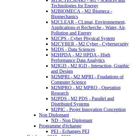
M1SCTECHNRJ - M1 - Sciences and
Technologies for Energy
M2BIOMECA - M2 Biomeca -
Biomechanics
M2CLEAR - CLimat, Environnement,
Applications et Recherche - Water, Air,
Pollution and Energy
M2CPS - Cyber Physical System
M2CYBER - M2 Cyber - Cybersecurity
M2DS - Data Sciences
M2HPDA - M2 HPDA - High
Performance Data Analytics
M2IGD - M2 IGD - Interaction, Graphic
and Design
M2MPRI - M2 MPRI - Foudations of
Computer Science
M2MPRO - M2 MPRO - Operation
Research
M2PDS - M2 PDS - Parallel and
Distributed Systems
M2PIC - Projet Innovation Conception
Non Diplomant
ND - Non Diplomant
Programme d'échange
PEI - Echanges PEI