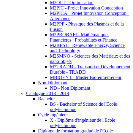
M2OPT - Optimisation
M2PIC - Projet Innovation Conception
M2PICA - Projet Innovation Conception -
Alternance
M2PPF - Physique des Plasmas et de la
Fusion
M2PROBAFI - Mathématiques
Financières : Probabilités et Finance
M2REST - Renewable Energy, Science
and Technology
M2SMNO - Sciences des Matériaux et des
nano-objets
M2TRADD - Transport et Développement
Durable - TRADD
MBIOENT - Master Bio-entrepreneur
Non Diplomant
ND - Non Diplomant
Catalogue 2018 - 2019
Bachelor
BS - Bachelor of Science de l'Ecole
polytechnique
Cycle Ingénieur
X - Diplôme d'ingénieur de l'Ecole
polytechnique
Diplôme de formation gradué de l'Ecole