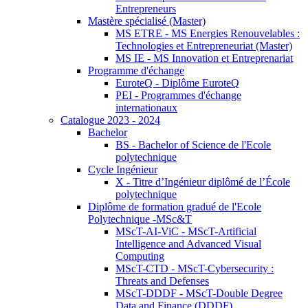
Entrepreneurs
Mastère spécialisé (Master)
MS ETRE - MS Energies Renouvelables :
Technologies et Entrepreneuriat (Master)
MS IE - MS Innovation et Entreprenariat
Programme d'échange
EuroteQ - Diplôme EuroteQ
PEI - Programmes d'échange
internationaux
Catalogue 2023 - 2024
Bachelor
BS - Bachelor of Science de l'Ecole
polytechnique
Cycle Ingénieur
X - Titre d’Ingénieur diplômé de l’École
polytechnique
Diplôme de formation gradué de l'Ecole
Polytechnique -MSc&T
MScT-AI-ViC - MScT-Artificial
Intelligence and Advanced Visual
Computing
MScT-CTD - MScT-Cybersecurity :
Threats and Defenses
MScT-DDDF - MScT-Double Degree
Data and Finance (DDDF)