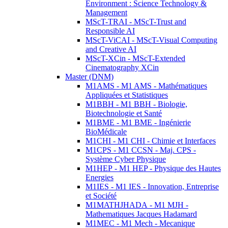
Environment : Science Technology &
Management
MScT-TRAI - MScT-Trust and
Responsible AI
MScT-ViCAI - MScT-Visual Computing
and Creative AI
MScT-XCin - MScT-Extended
Cinematography XCin
Master (DNM)
M1AMS - M1 AMS - Mathématiques
Appliquées et Statistiques
M1BBH - M1 BBH - Biologie,
Biotechnologie et Santé
M1BME - M1 BME - Ingénierie
BioMédicale
M1CHI - M1 CHI - Chimie et Interfaces
M1CPS - M1 CCSN - Maj. CPS -
Système Cyber Physique
M1HEP - M1 HEP - Physique des Hautes
Energies
M1IES - M1 IES - Innovation, Entreprise
et Société
M1MATHJHADA - M1 MJH -
Mathematiques Jacques Hadamard
M1MEC - M1 Mech - Mecanique