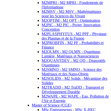
M2MPRI - M2 MPRI - Fondements de
l'Informatique
M2MSV - M2 MSV - Mathématiques
pour les Sciences du Vivant
M2OPTIM - M2 OPT - Optimisation
M2PIC - M2 PIC - Projet, Innovation,
Conception
M2PLASPHYFUS - M2 PPF - Physique
des Plasmas et de la Fusion
M2PROBFIN - M2 PF - Probabilités et
Finance
M2QLMN - M2 QLMN - Quantique,
Lumière, Matériaux et Nanosciences
M2QUANTDEV - M2 QD - Dispositifs
Quantiques
M2SMNO - M2 SMNO - Science des
Matériaux et des Nano-Objets
M2SOLIDS - M2 Solids - Mécanique des
Solides
M2TRADD - M2 TraDD - Transport et
Développement Durable
M2WAPE - M2 WAPE - Eau, Pollution de
l'Air et Energie
Master of Science (CGE)
MSc Entrepreneurs - MSc X-HEC