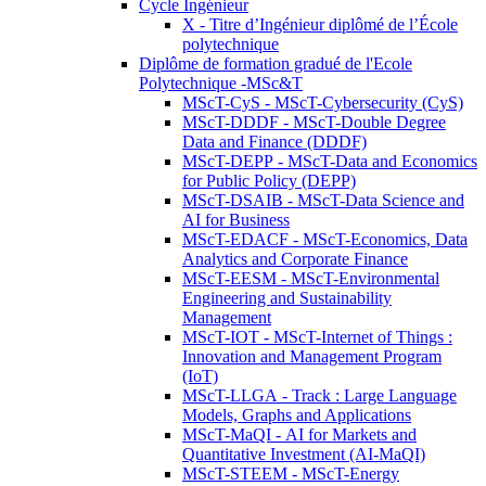
Cycle Ingénieur
X - Titre d’Ingénieur diplômé de l’École
polytechnique
Diplôme de formation gradué de l'Ecole
Polytechnique -MSc&T
MScT-CyS - MScT-Cybersecurity (CyS)
MScT-DDDF - MScT-Double Degree
Data and Finance (DDDF)
MScT-DEPP - MScT-Data and Economics
for Public Policy (DEPP)
MScT-DSAIB - MScT-Data Science and
AI for Business
MScT-EDACF - MScT-Economics, Data
Analytics and Corporate Finance
MScT-EESM - MScT-Environmental
Engineering and Sustainability
Management
MScT-IOT - MScT-Internet of Things :
Innovation and Management Program
(IoT)
MScT-LLGA - Track : Large Language
Models, Graphs and Applications
MScT-MaQI - AI for Markets and
Quantitative Investment (AI-MaQI)
MScT-STEEM - MScT-Energy