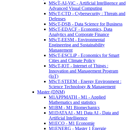
MScT-AI-ViC - Artificial Intelligence and
Advanced Visual Computing
MScT-CTD - Cybersecurity : Threats and
Defenses
MScT-DSB - Data Science for Business
MScT-EDACF - Economics, Data
Analytics and Corporate Finance
MScT-EESM - Environmental
Engineering and Sustainability
Management
MScT-ESCLiP - Economics for Smart
Cities and Climate Policy
MScT-IOT - Internet of Things :
Innovation and Management Program
(IoT)
MScT-STEEM - Energy Environment :
Science Technology & Management
Master (DNM)
M1APPMATH - M1 - Applied
Mathematics and statistics
M1BM - M1 Biomechanics
M1DATAAI - M1 Data AI - Data and
Artificial Intelligence
M1ECO - M1 Economie
M1ENERG - Master 1 Énergie