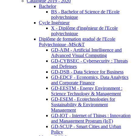
Catalogue 2019 - 2020
Bachelor
BS - Bachelor of Science de l'Ecole
polytechnique
Cycle Ingénieur
X - Diplôme d'ingénieur de l'Ecole
polytechnique
Diplôme de formation gradué de l'Ecole
Polytechnique -MSc&T
GD-AIM - Artificial Intelligence and
Advanced Visual Computing
GD-CYBSEC - Cybersecurity : Threats
and Defenses
GD-DSB - Data Science for Business
GD-EDCF - Economics, Data Analytics
and Corporate Finance
GD-EESTM - Energy Environment :
Science Technology & Management
GD-ESEM - Ecotechnologies for
Sustainability & Environment
Management
GD-IOT - Internet of Things : Innovation
and Management Program (IoT)
GD-SCUP - Smart Cities and Urban
Policy