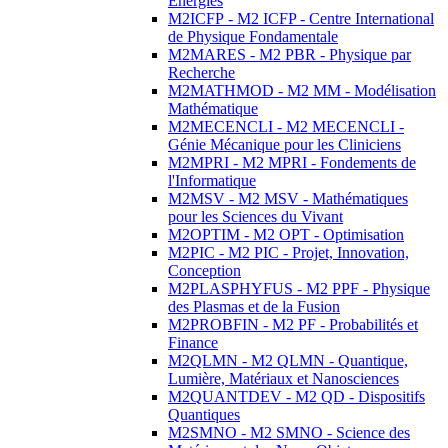
Energies
M2ICFP - M2 ICFP - Centre International
de Physique Fondamentale
M2MARES - M2 PBR - Physique par
Recherche
M2MATHMOD - M2 MM - Modélisation
Mathématique
M2MECENCLI - M2 MECENCLI -
Génie Mécanique pour les Cliniciens
M2MPRI - M2 MPRI - Fondements de
l'Informatique
M2MSV - M2 MSV - Mathématiques
pour les Sciences du Vivant
M2OPTIM - M2 OPT - Optimisation
M2PIC - M2 PIC - Projet, Innovation,
Conception
M2PLASPHYFUS - M2 PPF - Physique
des Plasmas et de la Fusion
M2PROBFIN - M2 PF - Probabilités et
Finance
M2QLMN - M2 QLMN - Quantique,
Lumière, Matériaux et Nanosciences
M2QUANTDEV - M2 QD - Dispositifs
Quantiques
M2SMNO - M2 SMNO - Science des