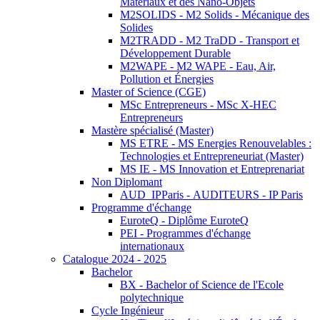
Matériaux et des Nano-Objets
M2SOLIDS - M2 Solids - Mécanique des
Solides
M2TRADD - M2 TraDD - Transport et
Développement Durable
M2WAPE - M2 WAPE - Eau, Air,
Pollution et Énergies
Master of Science (CGE)
MSc Entrepreneurs - MSc X-HEC
Entrepreneurs
Mastère spécialisé (Master)
MS ETRE - MS Energies Renouvelables :
Technologies et Entrepreneuriat (Master)
MS IE - MS Innovation et Entreprenariat
Non Diplomant
AUD_IPParis - AUDITEURS - IP Paris
Programme d'échange
EuroteQ - Diplôme EuroteQ
PEI - Programmes d'échange
internationaux
Catalogue 2024 - 2025
Bachelor
BX - Bachelor of Science de l'Ecole
polytechnique
Cycle Ingénieur