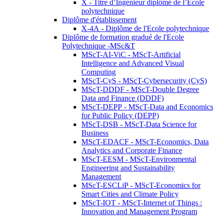
X - Titre d’Ingénieur diplômé de l’École
polytechnique
Diplôme d'établissement
X-4A - Diplôme de l'Ecole polytechnique
Diplôme de formation gradué de l'Ecole
Polytechnique -MSc&T
MScT-AI-ViC - MScT-Artificial
Intelligence and Advanced Visual
Computing
MScT-CyS - MScT-Cybersecurity (CyS)
MScT-DDDF - MScT-Double Degree
Data and Finance (DDDF)
MScT-DEPP - MScT-Data and Economics
for Public Policy (DEPP)
MScT-DSB - MScT-Data Science for
Business
MScT-EDACF - MScT-Economics, Data
Analytics and Corporate Finance
MScT-EESM - MScT-Environmental
Engineering and Sustainability
Management
MScT-ESCLiP - MScT-Economics for
Smart Cities and Climate Policy
MScT-IOT - MScT-Internet of Things :
Innovation and Management Program