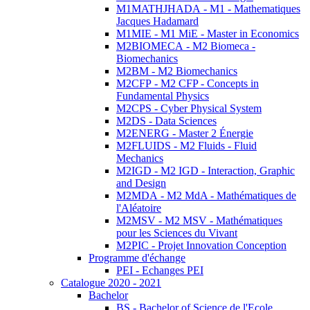
M1MATHJHADA - M1 - Mathematiques
Jacques Hadamard
M1MIE - M1 MiE - Master in Economics
M2BIOMECA - M2 Biomeca -
Biomechanics
M2BM - M2 Biomechanics
M2CFP - M2 CFP - Concepts in
Fundamental Physics
M2CPS - Cyber Physical System
M2DS - Data Sciences
M2ENERG - Master 2 Énergie
M2FLUIDS - M2 Fluids - Fluid
Mechanics
M2IGD - M2 IGD - Interaction, Graphic
and Design
M2MDA - M2 MdA - Mathématiques de
l'Aléatoire
M2MSV - M2 MSV - Mathématiques
pour les Sciences du Vivant
M2PIC - Projet Innovation Conception
Programme d'échange
PEI - Echanges PEI
Catalogue 2020 - 2021
Bachelor
BS - Bachelor of Science de l'Ecole