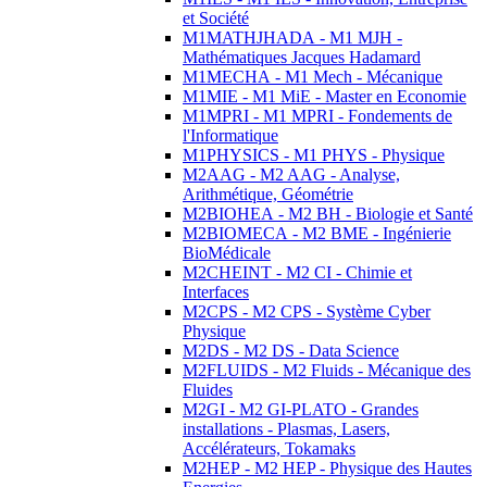
et Société
M1MATHJHADA - M1 MJH -
Mathématiques Jacques Hadamard
M1MECHA - M1 Mech - Mécanique
M1MIE - M1 MiE - Master en Economie
M1MPRI - M1 MPRI - Fondements de
l'Informatique
M1PHYSICS - M1 PHYS - Physique
M2AAG - M2 AAG - Analyse,
Arithmétique, Géométrie
M2BIOHEA - M2 BH - Biologie et Santé
M2BIOMECA - M2 BME - Ingénierie
BioMédicale
M2CHEINT - M2 CI - Chimie et
Interfaces
M2CPS - M2 CPS - Système Cyber
Physique
M2DS - M2 DS - Data Science
M2FLUIDS - M2 Fluids - Mécanique des
Fluides
M2GI - M2 GI-PLATO - Grandes
installations - Plasmas, Lasers,
Accélérateurs, Tokamaks
M2HEP - M2 HEP - Physique des Hautes