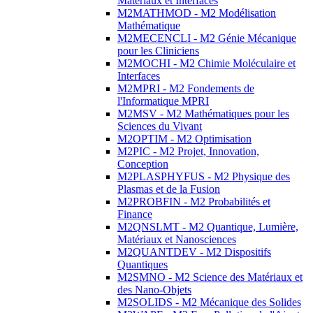
Matériaux et Interfaces
M2MATHMOD - M2 Modélisation
Mathématique
M2MECENCLI - M2 Génie Mécanique
pour les Cliniciens
M2MOCHI - M2 Chimie Moléculaire et
Interfaces
M2MPRI - M2 Fondements de
l'Informatique MPRI
M2MSV - M2 Mathématiques pour les
Sciences du Vivant
M2OPTIM - M2 Optimisation
M2PIC - M2 Projet, Innovation,
Conception
M2PLASPHYFUS - M2 Physique des
Plasmas et de la Fusion
M2PROBFIN - M2 Probabilités et
Finance
M2QNSLMT - M2 Quantique, Lumière,
Matériaux et Nanosciences
M2QUANTDEV - M2 Dispositifs
Quantiques
M2SMNO - M2 Science des Matériaux et
des Nano-Objets
M2SOLIDS - M2 Mécanique des Solides