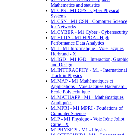
Mathematics and statistics
M1CPS - M1 CPS - Cyber Physical
Systems
M1CSN - M1 CSN - Computer Science
for Networks
M1CYBER - M1 Cyber - Cybersecurity
M1HPDA - M1 HPDA - High
Performance Data Analytics
M1I - M1 Informatique - Voie Jacques
Herbrand - X
M1IGD - M1 IGD - Interaction, Graphic
and Design
M1INTTRACPHY - M1 - International
Track in Physics
M1MAP - M1 Mathématiques et
Applications - Voie Jacques Hadamard -
École Polytechnique
M1MATHAPP - M1 - Mathématiques
Appliquées
M1MPRI - M1 MPRI - Foudations of
Computer Science
M1P - M1 Physique - Voie Irène Joliot
Curie - X
M1PHYSICS - M1 - Physics