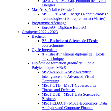
M2WAPE - M2 Eau, Pollution de l'Air et
Energies
Mastère spécialisé (Master)
MS ETRE - MS Energies Renouvelables :
Technologies et Entrepreneuriat (Master)
Programme d'échange
EuroteQ - Diplôme EuroteQ
Catalogue 2022 - 2023
Bachelor
BS - Bachelor of Science de l'Ecole
polytechnique
Cycle Ingénieur
X - Titre d’Ingénieur diplômé de l’École
polytechnique
Diplôme de formation gradué de l'Ecole
Polytechnique -MSc&T
MScT-AI-ViC - MScT-Artificial
Intelligence and Advanced Visual
Computing
MScT-CTD - MScT-Cybersecurity :
Threats and Defenses
MScT-DSB - MScT-Data Science for
Business
MScT-EDACF - MScT-Economics, Data
Analytics and Corporate Finance