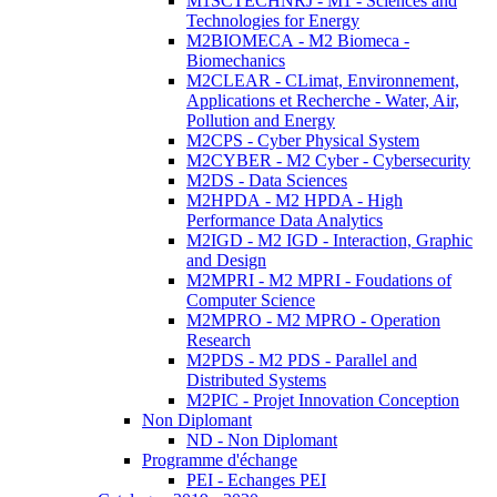
M1SCTECHNRJ - M1 - Sciences and
Technologies for Energy
M2BIOMECA - M2 Biomeca -
Biomechanics
M2CLEAR - CLimat, Environnement,
Applications et Recherche - Water, Air,
Pollution and Energy
M2CPS - Cyber Physical System
M2CYBER - M2 Cyber - Cybersecurity
M2DS - Data Sciences
M2HPDA - M2 HPDA - High
Performance Data Analytics
M2IGD - M2 IGD - Interaction, Graphic
and Design
M2MPRI - M2 MPRI - Foudations of
Computer Science
M2MPRO - M2 MPRO - Operation
Research
M2PDS - M2 PDS - Parallel and
Distributed Systems
M2PIC - Projet Innovation Conception
Non Diplomant
ND - Non Diplomant
Programme d'échange
PEI - Echanges PEI