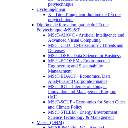
polytechnique
Cycle Ingénieur
X - Titre d’Ingénieur diplômé de l’École
polytechnique
Diplôme de formation gradué de l'Ecole
Polytechnique -MSc&T
MScT-AIAVC - Artificial Intelligence and
Advanced Visual Computing
MScT-CTD - Cybersecurity : Threats and
Defenses
MScT-DSB - Data Science for Business
MScT-ECOSEM - Environmental
Engineering and Sustainability
Management
MScT-EDACF - Economics, Data
Analytics and Corporate Finance
MScT-IOT - Internet of Things :
Innovation and Management Program
(IoT)
MScT-SCUP - Economics for Smart Cities
and Climate Policy
MScT-STEEM - Energy Environment :
Science Technology & Management
Master (DNM)
M1APPMATH - M1 - Applied