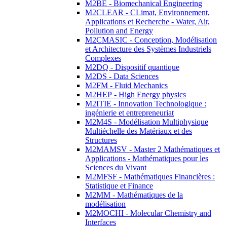
M2BE - Biomechanical Engineering
M2CLEAR - CLimat, Environnement,
Applications et Recherche - Water, Air,
Pollution and Energy
M2CMASIC - Conception, Modélisation
et Architecture des Systèmes Industriels
Complexes
M2DQ - Dispositif quantique
M2DS - Data Sciences
M2FM - Fluid Mechanics
M2HEP - High Energy physics
M2ITIE - Innovation Technologique :
ingénierie et entrepreneuriat
M2M4S - Modélisation Multiphysique
Multiéchelle des Matériaux et des
Structures
M2MAMSV - Master 2 Mathématiques et
Applications - Mathématiques pour les
Sciences du Vivant
M2MFSF - Mathématiques Financières :
Statistique et Finance
M2MM - Mathématiques de la
modélisation
M2MOCHI - Molecular Chemistry and
Interfaces