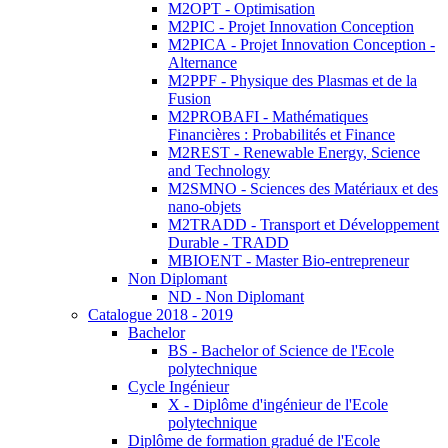
M2OPT - Optimisation
M2PIC - Projet Innovation Conception
M2PICA - Projet Innovation Conception -
Alternance
M2PPF - Physique des Plasmas et de la
Fusion
M2PROBAFI - Mathématiques
Financières : Probabilités et Finance
M2REST - Renewable Energy, Science
and Technology
M2SMNO - Sciences des Matériaux et des
nano-objets
M2TRADD - Transport et Développement
Durable - TRADD
MBIOENT - Master Bio-entrepreneur
Non Diplomant
ND - Non Diplomant
Catalogue 2018 - 2019
Bachelor
BS - Bachelor of Science de l'Ecole
polytechnique
Cycle Ingénieur
X - Diplôme d'ingénieur de l'Ecole
polytechnique
Diplôme de formation gradué de l'Ecole