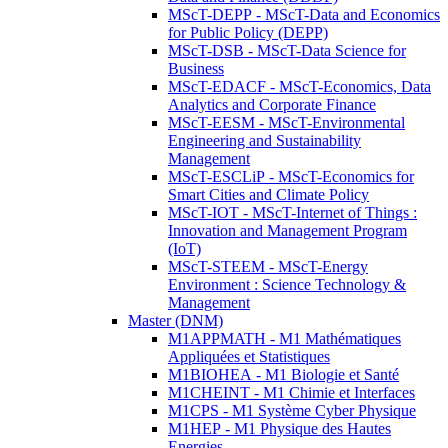
MScT-DEPP - MScT-Data and Economics
for Public Policy (DEPP)
MScT-DSB - MScT-Data Science for
Business
MScT-EDACF - MScT-Economics, Data
Analytics and Corporate Finance
MScT-EESM - MScT-Environmental
Engineering and Sustainability
Management
MScT-ESCLiP - MScT-Economics for
Smart Cities and Climate Policy
MScT-IOT - MScT-Internet of Things :
Innovation and Management Program
(IoT)
MScT-STEEM - MScT-Energy
Environment : Science Technology &
Management
Master (DNM)
M1APPMATH - M1 Mathématiques
Appliquées et Statistiques
M1BIOHEA - M1 Biologie et Santé
M1CHEINT - M1 Chimie et Interfaces
M1CPS - M1 Système Cyber Physique
M1HEP - M1 Physique des Hautes
Energies