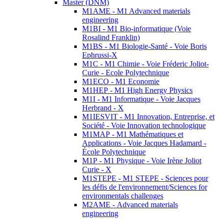
Master (DNM)
M1AME - M1 Advanced materials
engineering
M1BI - M1 Bio-informatique (Voie
Rosalind Franklin)
M1BS - M1 Biologie-Santé - Voie Boris
Ephrussi-X
M1C - M1 Chimie - Voie Fréderic Joliot-
Curie - Ecole Polytechnique
M1ECO - M1 Economie
M1HEP - M1 High Energy Physics
M1I - M1 Informatique - Voie Jacques
Herbrand - X
M1IESVIT - M1 Innovation, Entreprise, et
Société - Voie Innovation technologique
M1MAP - M1 Mathématiques et
Applications - Voie Jacques Hadamard -
École Polytechnique
M1P - M1 Physique - Voie Irène Joliot
Curie - X
M1STEPE - M1 STEPE - Sciences pour
les défis de l'environnement/Sciences for
environmentals challenges
M2AME - Advanced materials
engineering