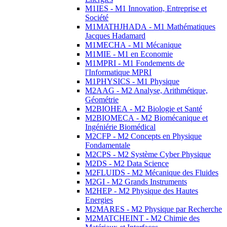
M1IES - M1 Innovation, Entreprise et
Société
M1MATHJHADA - M1 Mathématiques
Jacques Hadamard
M1MECHA - M1 Mécanique
M1MIE - M1 en Economie
M1MPRI - M1 Fondements de
l'Informatique MPRI
M1PHYSICS - M1 Physique
M2AAG - M2 Analyse, Arithmétique,
Géométrie
M2BIOHEA - M2 Biologie et Santé
M2BIOMECA - M2 Biomécanique et
Ingéniérie Biomédical
M2CFP - M2 Concepts en Physique
Fondamentale
M2CPS - M2 Système Cyber Physique
M2DS - M2 Data Science
M2FLUIDS - M2 Mécanique des Fluides
M2GI - M2 Grands Instruments
M2HEP - M2 Physique des Hautes
Energies
M2MARES - M2 Physique par Recherche
M2MATCHEINT - M2 Chimie des