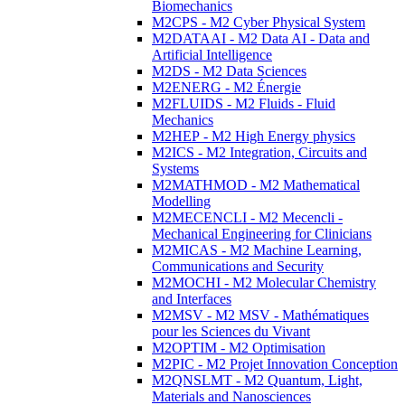
Biomechanics
M2CPS - M2 Cyber Physical System
M2DATAAI - M2 Data AI - Data and
Artificial Intelligence
M2DS - M2 Data Sciences
M2ENERG - M2 Énergie
M2FLUIDS - M2 Fluids - Fluid
Mechanics
M2HEP - M2 High Energy physics
M2ICS - M2 Integration, Circuits and
Systems
M2MATHMOD - M2 Mathematical
Modelling
M2MECENCLI - M2 Mecencli -
Mechanical Engineering for Clinicians
M2MICAS - M2 Machine Learning,
Communications and Security
M2MOCHI - M2 Molecular Chemistry
and Interfaces
M2MSV - M2 MSV - Mathématiques
pour les Sciences du Vivant
M2OPTIM - M2 Optimisation
M2PIC - M2 Projet Innovation Conception
M2QNSLMT - M2 Quantum, Light,
Materials and Nanosciences