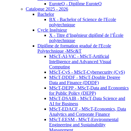
EuroteQ - Diplôme EuroteQ
Catalogue 2025 - 2026
Bachelor
BX - Bachelor of Science de l'Ecole
polytechnique
Cycle Ingénieur
X - Titre d’Ingénieur diplômé de l’École
polytechnique
Diplôme de formation gradué de l'Ecole
Polytechnique -MSc&T
MScT-AI-ViC - MScT-Artificial
Intelligence and Advanced Visual
Computing
MScT-CyS - MScT-Cybersecurity (CyS)
MScT-DDDF - MScT-Double Degree
Data and Finance (DDDF)
MScT-DEPP - MScT-Data and Economics
for Public Policy (DEPP)
MScT-DSAIB - MScT-Data Science and
AI for Business
MScT-EDACF - MScT-Economics, Data
Analytics and Corporate Finance
MScT-EESM - MScT-Environmental
Engineering and Sustainability
Management