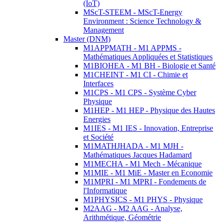
(IoT)
MScT-STEEM - MScT-Energy
Environment : Science Technology &
Management
Master (DNM)
M1APPMATH - M1 APPMS -
Mathématiques Appliquées et Statistiques
M1BIOHEA - M1 BH - Biologie et Santé
M1CHEINT - M1 CI - Chimie et
Interfaces
M1CPS - M1 CPS - Système Cyber
Physique
M1HEP - M1 HEP - Physique des Hautes
Energies
M1IES - M1 IES - Innovation, Entreprise
et Société
M1MATHJHADA - M1 MJH -
Mathématiques Jacques Hadamard
M1MECHA - M1 Mech - Mécanique
M1MIE - M1 MiE - Master en Economie
M1MPRI - M1 MPRI - Fondements de
l'Informatique
M1PHYSICS - M1 PHYS - Physique
M2AAG - M2 AAG - Analyse,
Arithmétique, Géométrie