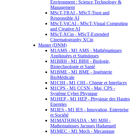
Environment : Science Technology &
Management
MScT-TRAI - MScT-Trust and
Responsible AI
MScT-ViCAI - MScT-Visual Computing
and Creative AI
MScT-XCin - MScT-Extended
Cinematography XCin
Master (DNM)
M1AMS - M1 AMS - Mathématiques
Appliquées et Statistiques
M1BBH - M1 BBH - Biologie,
Biotechnologie et Santé
M1BME - M1 BME - Ingénierie
BioMédicale
M1CHI - M1 CHI - Chimie et Interfaces
M1CPS - M1 CCSN - Maj. CPS -
Système Cyber Physique
M1HEP - M1 HEP - Physique des Hautes
Energies
M1IES - M1 IES - Innovation, Entreprise
et Société
M1MATHJHADA - M1 MJH -
Mathematiques Jacques Hadamard
M1MEC - M1 Mech - Mecanique