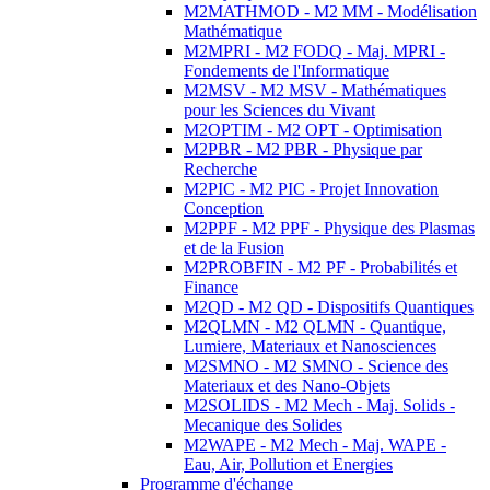
M2MATHMOD - M2 MM - Modélisation
Mathématique
M2MPRI - M2 FODQ - Maj. MPRI -
Fondements de l'Informatique
M2MSV - M2 MSV - Mathématiques
pour les Sciences du Vivant
M2OPTIM - M2 OPT - Optimisation
M2PBR - M2 PBR - Physique par
Recherche
M2PIC - M2 PIC - Projet Innovation
Conception
M2PPF - M2 PPF - Physique des Plasmas
et de la Fusion
M2PROBFIN - M2 PF - Probabilités et
Finance
M2QD - M2 QD - Dispositifs Quantiques
M2QLMN - M2 QLMN - Quantique,
Lumiere, Materiaux et Nanosciences
M2SMNO - M2 SMNO - Science des
Materiaux et des Nano-Objets
M2SOLIDS - M2 Mech - Maj. Solids -
Mecanique des Solides
M2WAPE - M2 Mech - Maj. WAPE -
Eau, Air, Pollution et Energies
Programme d'échange