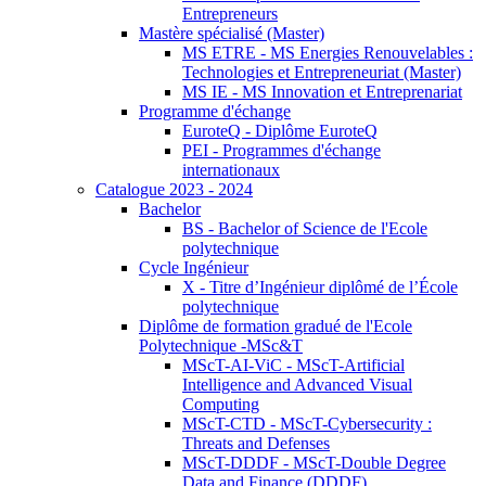
Entrepreneurs
Mastère spécialisé (Master)
MS ETRE - MS Energies Renouvelables :
Technologies et Entrepreneuriat (Master)
MS IE - MS Innovation et Entreprenariat
Programme d'échange
EuroteQ - Diplôme EuroteQ
PEI - Programmes d'échange
internationaux
Catalogue 2023 - 2024
Bachelor
BS - Bachelor of Science de l'Ecole
polytechnique
Cycle Ingénieur
X - Titre d’Ingénieur diplômé de l’École
polytechnique
Diplôme de formation gradué de l'Ecole
Polytechnique -MSc&T
MScT-AI-ViC - MScT-Artificial
Intelligence and Advanced Visual
Computing
MScT-CTD - MScT-Cybersecurity :
Threats and Defenses
MScT-DDDF - MScT-Double Degree
Data and Finance (DDDF)