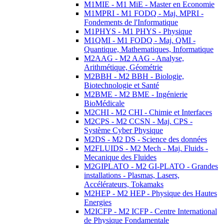
M1MIE - M1 MiE - Master en Economie
M1MPRI - M1 FODQ - Maj. MPRI -
Fondements de l'Informatique
M1PHYS - M1 PHYS - Physique
M1QMI - M1 FODQ - Maj. QMI -
Quantique, Mathematiques, Informatique
M2AAG - M2 AAG - Analyse,
Arithmétique, Géométrie
M2BBH - M2 BBH - Biologie,
Biotechnologie et Santé
M2BME - M2 BME - Ingénierie
BioMédicale
M2CHI - M2 CHI - Chimie et Interfaces
M2CPS - M2 CCSN - Maj. CPS -
Système Cyber Physique
M2DS - M2 DS - Science des données
M2FLUIDS - M2 Mech - Maj. Fluids -
Mecanique des Fluides
M2GIPLATO - M2 GI-PLATO - Grandes
installations - Plasmas, Lasers,
Accélérateurs, Tokamaks
M2HEP - M2 HEP - Physique des Hautes
Energies
M2ICFP - M2 ICFP - Centre International
de Physique Fondamentale