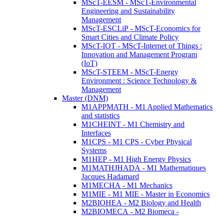
MScT-EESM - MScT-Environmental
Engineering and Sustainability
Management
MScT-ESCLiP - MScT-Economics for
Smart Cities and Climate Policy
MScT-IOT - MScT-Internet of Things :
Innovation and Management Program
(IoT)
MScT-STEEM - MScT-Energy
Environment : Science Technology &
Management
Master (DNM)
M1APPMATH - M1 Applied Mathematics
and statistics
M1CHEINT - M1 Chemistry and
Interfaces
M1CPS - M1 CPS - Cyber Physical
Systems
M1HEP - M1 High Energy Physics
M1MATHJHADA - M1 Mathematiques
Jacques Hadamard
M1MECHA - M1 Mechanics
M1MIE - M1 MIE - Master in Economics
M2BIOHEA - M2 Biology and Health
M2BIOMECA - M2 Biomeca -