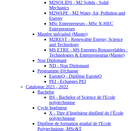
M2SOLIDS - M2 Solids - Solid
Mechanics
M2WAPE - M2 Water, Air, Pollution and
Energy
MSc Entrepreneurs - MSc X-HEC
Entrepreneurs
Mastère spécialisé (Master)
M2REST - Renewable Energy, Science
and Technology
MS ETRE - MS Energies Renouvelables :
Technologies & Entrepreneuriat (Master)
Non Diplomant
ND - Non Diplomant
Programme d'échange
EuroteQ - Diplôme EuroteQ
PEI - Echanges PEI
Catalogue 2021 - 2022
Bachelor
BS - Bachelor of Science de l'Ecole
polytechnique
Cycle Ingénieur
X - Titre d’Ingénieur diplômé de l’École
polytechnique
Diplôme de formation gradué de l'Ecole
Polytechnique -MSc&T