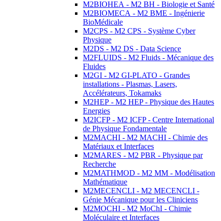
M2BIOHEA - M2 BH - Biologie et Santé
M2BIOMECA - M2 BME - Ingénierie
BioMédicale
M2CPS - M2 CPS - Système Cyber
Physique
M2DS - M2 DS - Data Science
M2FLUIDS - M2 Fluids - Mécanique des
Fluides
M2GI - M2 GI-PLATO - Grandes
installations - Plasmas, Lasers,
Accélérateurs, Tokamaks
M2HEP - M2 HEP - Physique des Hautes
Energies
M2ICFP - M2 ICFP - Centre International
de Physique Fondamentale
M2MACHI - M2 MACHI - Chimie des
Matériaux et Interfaces
M2MARES - M2 PBR - Physique par
Recherche
M2MATHMOD - M2 MM - Modélisation
Mathématique
M2MECENCLI - M2 MECENCLI -
Génie Mécanique pour les Cliniciens
M2MOCHI - M2 MoChI - Chimie
Moléculaire et Interfaces