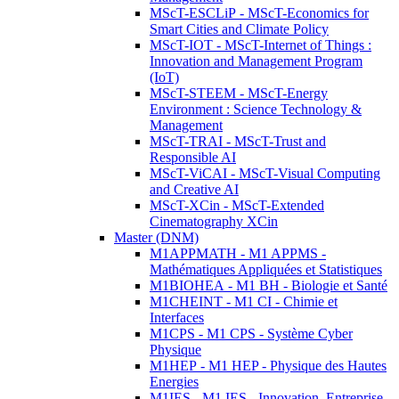
MScT-ESCLiP - MScT-Economics for
Smart Cities and Climate Policy
MScT-IOT - MScT-Internet of Things :
Innovation and Management Program
(IoT)
MScT-STEEM - MScT-Energy
Environment : Science Technology &
Management
MScT-TRAI - MScT-Trust and
Responsible AI
MScT-ViCAI - MScT-Visual Computing
and Creative AI
MScT-XCin - MScT-Extended
Cinematography XCin
Master (DNM)
M1APPMATH - M1 APPMS -
Mathématiques Appliquées et Statistiques
M1BIOHEA - M1 BH - Biologie et Santé
M1CHEINT - M1 CI - Chimie et
Interfaces
M1CPS - M1 CPS - Système Cyber
Physique
M1HEP - M1 HEP - Physique des Hautes
Energies
M1IES - M1 IES - Innovation, Entreprise