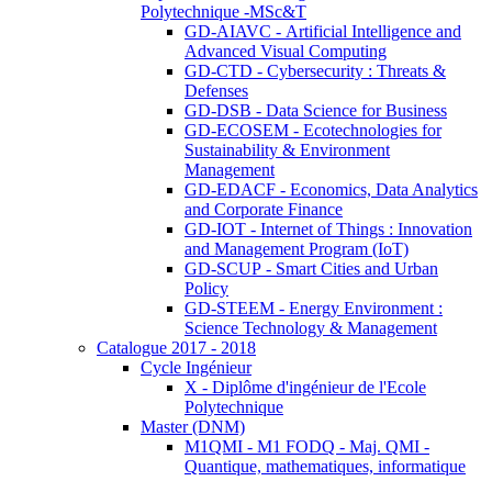
Polytechnique -MSc&T
GD-AIAVC - Artificial Intelligence and
Advanced Visual Computing
GD-CTD - Cybersecurity : Threats &
Defenses
GD-DSB - Data Science for Business
GD-ECOSEM - Ecotechnologies for
Sustainability & Environment
Management
GD-EDACF - Economics, Data Analytics
and Corporate Finance
GD-IOT - Internet of Things : Innovation
and Management Program (IoT)
GD-SCUP - Smart Cities and Urban
Policy
GD-STEEM - Energy Environment :
Science Technology & Management
Catalogue 2017 - 2018
Cycle Ingénieur
X - Diplôme d'ingénieur de l'Ecole
Polytechnique
Master (DNM)
M1QMI - M1 FODQ - Maj. QMI -
Quantique, mathematiques, informatique