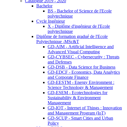
Catalogue 2019 - 2020
Bachelor
BS - Bachelor of Science de l'Ecole
polytechnique
Cycle Ingénieur
X - Diplôme d'ingénieur de l'Ecole
polytechnique
Diplôme de formation gradué de l'Ecole
Polytechnique -MSc&T
GD-AIM - Artificial Intelligence and
Advanced Visual Computing
GD-CYBSEC - Cybersecurity : Threats
and Defenses
GD-DSB - Data Science for Business
GD-EDCF - Economics, Data Analytics
and Corporate Finance
GD-EESTM - Energy Environment :
Science Technology & Management
GD-ESEM - Ecotechnologies for
Sustainability & Environment
Management
GD-IOT - Internet of Things : Innovation
and Management Program (IoT)
GD-SCUP - Smart Cities and Urban
Policy