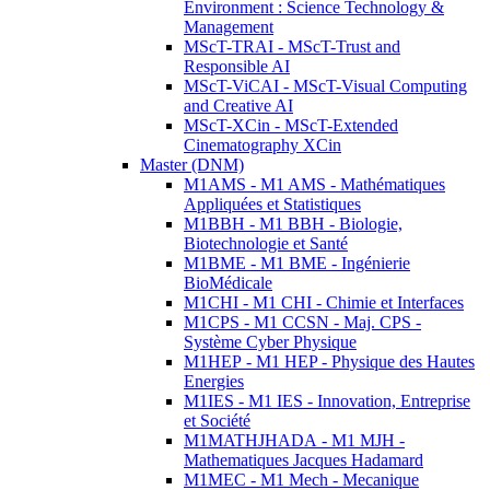
Environment : Science Technology &
Management
MScT-TRAI - MScT-Trust and
Responsible AI
MScT-ViCAI - MScT-Visual Computing
and Creative AI
MScT-XCin - MScT-Extended
Cinematography XCin
Master (DNM)
M1AMS - M1 AMS - Mathématiques
Appliquées et Statistiques
M1BBH - M1 BBH - Biologie,
Biotechnologie et Santé
M1BME - M1 BME - Ingénierie
BioMédicale
M1CHI - M1 CHI - Chimie et Interfaces
M1CPS - M1 CCSN - Maj. CPS -
Système Cyber Physique
M1HEP - M1 HEP - Physique des Hautes
Energies
M1IES - M1 IES - Innovation, Entreprise
et Société
M1MATHJHADA - M1 MJH -
Mathematiques Jacques Hadamard
M1MEC - M1 Mech - Mecanique