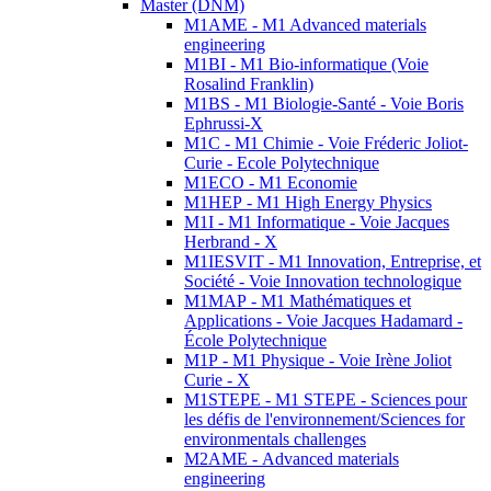
Master (DNM)
M1AME - M1 Advanced materials
engineering
M1BI - M1 Bio-informatique (Voie
Rosalind Franklin)
M1BS - M1 Biologie-Santé - Voie Boris
Ephrussi-X
M1C - M1 Chimie - Voie Fréderic Joliot-
Curie - Ecole Polytechnique
M1ECO - M1 Economie
M1HEP - M1 High Energy Physics
M1I - M1 Informatique - Voie Jacques
Herbrand - X
M1IESVIT - M1 Innovation, Entreprise, et
Société - Voie Innovation technologique
M1MAP - M1 Mathématiques et
Applications - Voie Jacques Hadamard -
École Polytechnique
M1P - M1 Physique - Voie Irène Joliot
Curie - X
M1STEPE - M1 STEPE - Sciences pour
les défis de l'environnement/Sciences for
environmentals challenges
M2AME - Advanced materials
engineering