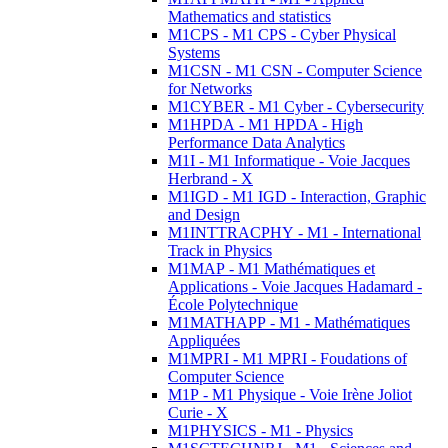
Mathematics and statistics
M1CPS - M1 CPS - Cyber Physical
Systems
M1CSN - M1 CSN - Computer Science
for Networks
M1CYBER - M1 Cyber - Cybersecurity
M1HPDA - M1 HPDA - High
Performance Data Analytics
M1I - M1 Informatique - Voie Jacques
Herbrand - X
M1IGD - M1 IGD - Interaction, Graphic
and Design
M1INTTRACPHY - M1 - International
Track in Physics
M1MAP - M1 Mathématiques et
Applications - Voie Jacques Hadamard -
École Polytechnique
M1MATHAPP - M1 - Mathématiques
Appliquées
M1MPRI - M1 MPRI - Foudations of
Computer Science
M1P - M1 Physique - Voie Irène Joliot
Curie - X
M1PHYSICS - M1 - Physics