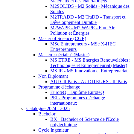
Matériaux et des Nano-Objets
M2SOLIDS - M2 Solids - Mécanique des
Solides
M2TRADD - M2 TraDD - Transport et
Développement Durable
M2WAPE - M2 WAPE - Eau, Air,
Pollution et Énergies
Master of Science (CGE)
MSc Entrepreneurs - MSc X-HEC
Entrepreneurs
Mastère spécialisé (Master)
MS ETRE - MS Energies Renouvelables :
Technologies et Entrepreneuriat (Master)
MS IE - MS Innovation et Entreprenariat
Non Diplomant
AUD_IPParis - AUDITEURS - IP Paris
Programme d'échange
EuroteQ - Diplôme EuroteQ
PEI - Programmes d'échange
internationaux
Catalogue 2024 - 2025
Bachelor
BX - Bachelor of Science de l'Ecole
polytechnique
Cycle Ingénieur