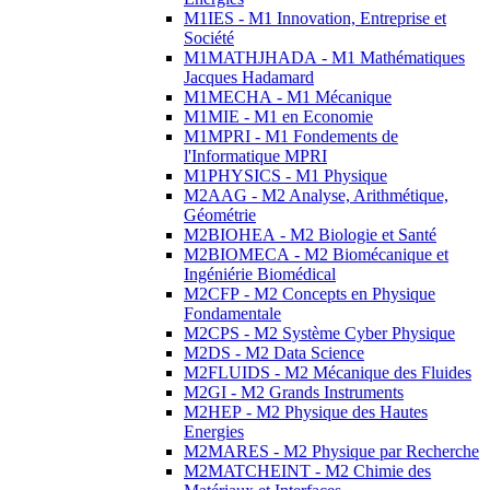
M1IES - M1 Innovation, Entreprise et
Société
M1MATHJHADA - M1 Mathématiques
Jacques Hadamard
M1MECHA - M1 Mécanique
M1MIE - M1 en Economie
M1MPRI - M1 Fondements de
l'Informatique MPRI
M1PHYSICS - M1 Physique
M2AAG - M2 Analyse, Arithmétique,
Géométrie
M2BIOHEA - M2 Biologie et Santé
M2BIOMECA - M2 Biomécanique et
Ingéniérie Biomédical
M2CFP - M2 Concepts en Physique
Fondamentale
M2CPS - M2 Système Cyber Physique
M2DS - M2 Data Science
M2FLUIDS - M2 Mécanique des Fluides
M2GI - M2 Grands Instruments
M2HEP - M2 Physique des Hautes
Energies
M2MARES - M2 Physique par Recherche
M2MATCHEINT - M2 Chimie des