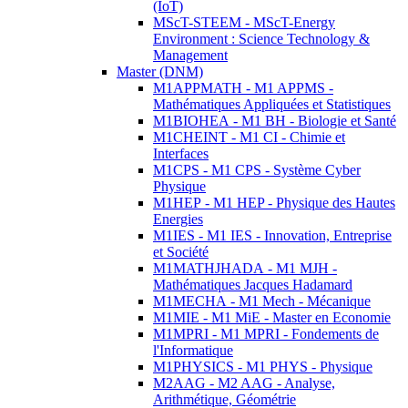
(IoT)
MScT-STEEM - MScT-Energy
Environment : Science Technology &
Management
Master (DNM)
M1APPMATH - M1 APPMS -
Mathématiques Appliquées et Statistiques
M1BIOHEA - M1 BH - Biologie et Santé
M1CHEINT - M1 CI - Chimie et
Interfaces
M1CPS - M1 CPS - Système Cyber
Physique
M1HEP - M1 HEP - Physique des Hautes
Energies
M1IES - M1 IES - Innovation, Entreprise
et Société
M1MATHJHADA - M1 MJH -
Mathématiques Jacques Hadamard
M1MECHA - M1 Mech - Mécanique
M1MIE - M1 MiE - Master en Economie
M1MPRI - M1 MPRI - Fondements de
l'Informatique
M1PHYSICS - M1 PHYS - Physique
M2AAG - M2 AAG - Analyse,
Arithmétique, Géométrie