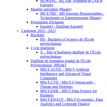
M2WAPE - M2 Eau, Pollution de l'Air et
Energies
Mastère spécialisé (Master)
MS ETRE - MS Energies Renouvelables :
Technologies et Entrepreneuriat (Master)
Programme d'échange
EuroteQ - Diplôme EuroteQ
Catalogue 2022 - 2023
Bachelor
BS - Bachelor of Science de l'Ecole
polytechnique
Cycle Ingénieur
X - Titre d’Ingénieur diplômé de l’École
polytechnique
Diplôme de formation gradué de l'Ecole
Polytechnique -MSc&T
MScT-AI-ViC - MScT-Artificial
Intelligence and Advanced Visual
Computing
MScT-CTD - MScT-Cybersecurity :
Threats and Defenses
MScT-DSB - MScT-Data Science for
Business
MScT-EDACF - MScT-Economics, Data
Analytics and Corporate Finance