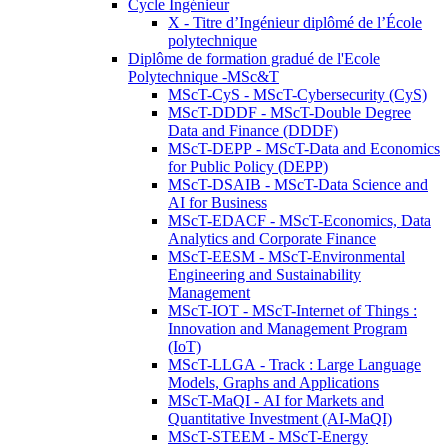
Cycle Ingénieur
X - Titre d’Ingénieur diplômé de l’École
polytechnique
Diplôme de formation gradué de l'Ecole
Polytechnique -MSc&T
MScT-CyS - MScT-Cybersecurity (CyS)
MScT-DDDF - MScT-Double Degree
Data and Finance (DDDF)
MScT-DEPP - MScT-Data and Economics
for Public Policy (DEPP)
MScT-DSAIB - MScT-Data Science and
AI for Business
MScT-EDACF - MScT-Economics, Data
Analytics and Corporate Finance
MScT-EESM - MScT-Environmental
Engineering and Sustainability
Management
MScT-IOT - MScT-Internet of Things :
Innovation and Management Program
(IoT)
MScT-LLGA - Track : Large Language
Models, Graphs and Applications
MScT-MaQI - AI for Markets and
Quantitative Investment (AI-MaQI)
MScT-STEEM - MScT-Energy