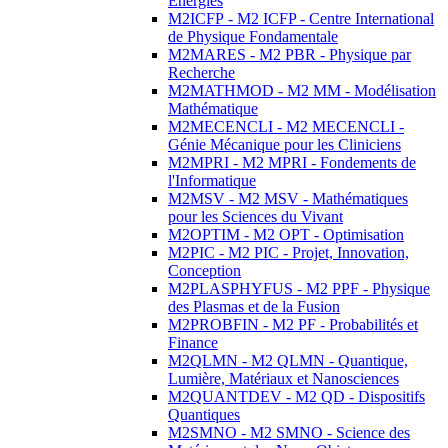
Energies
M2ICFP - M2 ICFP - Centre International
de Physique Fondamentale
M2MARES - M2 PBR - Physique par
Recherche
M2MATHMOD - M2 MM - Modélisation
Mathématique
M2MECENCLI - M2 MECENCLI -
Génie Mécanique pour les Cliniciens
M2MPRI - M2 MPRI - Fondements de
l'Informatique
M2MSV - M2 MSV - Mathématiques
pour les Sciences du Vivant
M2OPTIM - M2 OPT - Optimisation
M2PIC - M2 PIC - Projet, Innovation,
Conception
M2PLASPHYFUS - M2 PPF - Physique
des Plasmas et de la Fusion
M2PROBFIN - M2 PF - Probabilités et
Finance
M2QLMN - M2 QLMN - Quantique,
Lumière, Matériaux et Nanosciences
M2QUANTDEV - M2 QD - Dispositifs
Quantiques
M2SMNO - M2 SMNO - Science des