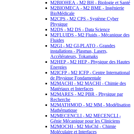
M2BIOHEA - M2 BH - Biologie et Santé
M2BIOMECA - M2 BME - Ingénierie
BioMédicale
M2CPS - M2 CPS - Système Cyber
Physique
M2DS - M2 DS - Data Science
M2FLUIDS - M2 Fluids - Mécanique des
Fluides
M2GI - M2 GI-PLATO - Grandes
installations - Plasmas, Lasers,
Accélérateurs, Tokamaks
M2HEP - M2 HEP - Physique des Hautes
Energies
M2ICFP - M2 ICFP - Centre International
de Physique Fondamentale
M2MACHI - M2 MACHI - Chimie des
Matériaux et Interfaces
M2MARES - M2 PBR - Physique par
Recherche
M2MATHMOD - M2 MM - Modélisation
Mathématique
M2MECENCLI - M2 MECENCLI -
Génie Mécanique pour les Cliniciens
M2MOCHI - M2 MoChI - Chimie
Moléculaire et Interfaces