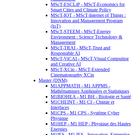
MScT-ESCLiP - MScT-Economics for
Smart Cities and Climate Policy
MScT-IOT - MScT-Internet of Things :
Innovation and Management Program
(IoT)
MScT-STEEM - MScT-Energy
Environment : Science Technology &
Management
MScT-TRAI - MScT-Trust and
Responsible AI
MScT-ViCAI - MScT-Visual Computing
and Creative AI
MScT-XCin - MScT-Extended
Cinematography XCin
Master (DNM)
M1APPMATH - M1 APPMS -
Mathématiques Appliquées et Statistiques
M1BIOHEA - M1 BH - Biologie et Santé
M1CHEINT - M1 CI - Chimie et
Interfaces
M1CPS - M1 CPS - Système Cyber
Physique
M1HEP - M1 HEP - Physique des Hautes
Energies
M1IES - M1 IES - Innovation, Entreprise