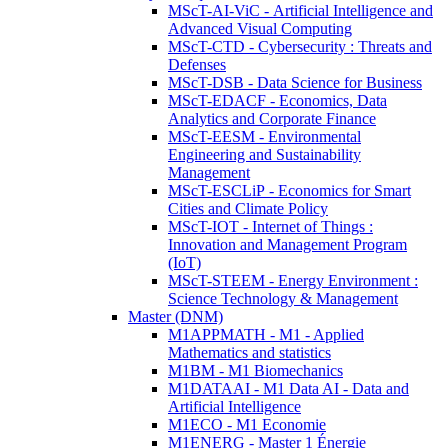
MScT-AI-ViC - Artificial Intelligence and
Advanced Visual Computing
MScT-CTD - Cybersecurity : Threats and
Defenses
MScT-DSB - Data Science for Business
MScT-EDACF - Economics, Data
Analytics and Corporate Finance
MScT-EESM - Environmental
Engineering and Sustainability
Management
MScT-ESCLiP - Economics for Smart
Cities and Climate Policy
MScT-IOT - Internet of Things :
Innovation and Management Program
(IoT)
MScT-STEEM - Energy Environment :
Science Technology & Management
Master (DNM)
M1APPMATH - M1 - Applied
Mathematics and statistics
M1BM - M1 Biomechanics
M1DATAAI - M1 Data AI - Data and
Artificial Intelligence
M1ECO - M1 Economie
M1ENERG - Master 1 Énergie