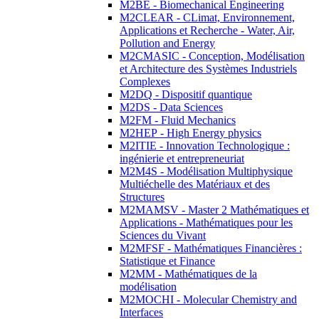
M2BE - Biomechanical Engineering
M2CLEAR - CLimat, Environnement,
Applications et Recherche - Water, Air,
Pollution and Energy
M2CMASIC - Conception, Modélisation
et Architecture des Systèmes Industriels
Complexes
M2DQ - Dispositif quantique
M2DS - Data Sciences
M2FM - Fluid Mechanics
M2HEP - High Energy physics
M2ITIE - Innovation Technologique :
ingénierie et entrepreneuriat
M2M4S - Modélisation Multiphysique
Multiéchelle des Matériaux et des
Structures
M2MAMSV - Master 2 Mathématiques et
Applications - Mathématiques pour les
Sciences du Vivant
M2MFSF - Mathématiques Financières :
Statistique et Finance
M2MM - Mathématiques de la
modélisation
M2MOCHI - Molecular Chemistry and
Interfaces