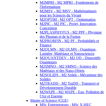
M2MPRI - M2 MPRI - Fondements de
l'Informatique
M2MSV - M2 MSV - Mathématiques
pour les Sciences du Vivant
M2OPTIM - M2 OPT - Optimisation
M2PIC - M2 PIC - Projet, Innovation,
Conception
M2PLASPHYFUS - M2 PPF - Physique
des Plasmas et de la Fusion
M2PROBFIN - M2 PF - Probabilités et
Finance
M2QLMN - M2 QLMN - Quantique,
Lumière, Matériaux et Nanosciences
M2QUANTDEV - M2 QD - Dispositifs
Quantiques
M2SMNO - M2 SMNO - Science des
Matériaux et des Nano-Objets
M2SOLIDS - M2 Solids - Mécanique des
Solides
M2TRADD - M2 TraDD - Transport et
Développement Durable
M2WAPE - M2 WAPE - Eau, Pollution de
l'Air et Energie
Master of Science (CGE)
MSc Entrepreneurs - MSc X-HEC