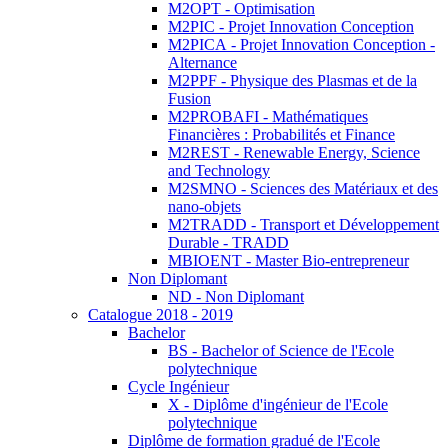
M2OPT - Optimisation
M2PIC - Projet Innovation Conception
M2PICA - Projet Innovation Conception -
Alternance
M2PPF - Physique des Plasmas et de la
Fusion
M2PROBAFI - Mathématiques
Financières : Probabilités et Finance
M2REST - Renewable Energy, Science
and Technology
M2SMNO - Sciences des Matériaux et des
nano-objets
M2TRADD - Transport et Développement
Durable - TRADD
MBIOENT - Master Bio-entrepreneur
Non Diplomant
ND - Non Diplomant
Catalogue 2018 - 2019
Bachelor
BS - Bachelor of Science de l'Ecole
polytechnique
Cycle Ingénieur
X - Diplôme d'ingénieur de l'Ecole
polytechnique
Diplôme de formation gradué de l'Ecole