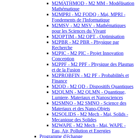
M2MATHMOD - M2 MM - Modélisation
Mathématique
M2MPRI - M2 FODQ - Maj. MPRI -
Fondements de l'Informatique
M2MSV - M2 MSV - Mathématiques
pour les Sciences du Vivant
M2OPTIM - M2 OPT - Optimisation
M2PBR - M2 PBR - Physique par
Recherche
M2PIC - M2 PIC - Projet Innovation
Conception
M2PPF - M2 PPF - Physique des Plasmas
et de la Fusion
M2PROBFIN - M2 PF - Probabilités et
Finance
M2QD - M2 QD - Dispositifs Quantiques
M2QLMN - M2 QLMN - Quantique,
Lumiere, Materiaux et Nanosciences
M2SMNO - M2 SMNO - Science des
Materiaux et des Nano-Objets
M2SOLIDS - M2 Mech - Maj. Solids -
Mecanique des Solides
M2WAPE - M2 Mech - Maj. WAPE -
Eau, Air, Pollution et Energies
Programme d'échange