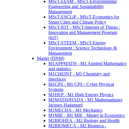
MScT-EESM - MScT-Environmental
Engineering and Sustainability
Management
MScT-ESCLiP - MScT-Economics for
Smart Cities and Climate Policy
MScT-IOT - MScT-Internet of Things :
Innovation and Management Program
(IoT)
MScT-STEEM - MScT-Energy
Environment : Science Technology &
Management
Master (DNM)
M1APPMATH - M1 Applied Mathematics
and statistics
M1CHEINT - M1 Chemistry and
Interfaces
M1CPS - M1 CPS - Cyber Physical
Systems
M1HEP - M1 High Energy Physics
M1MATHJHADA - M1 Mathematiques
Jacques Hadamard
M1MECHA - M1 Mechanics
M1MIE - M1 MIE - Master in Economics
M2BIOHEA - M2 Biology and Health
M2BIOMECA - M2 Biomeca -