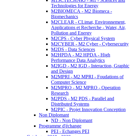
M1SCTECHNRJ - M1 - Sciences and
Technologies for Energy
M2BIOMECA - M2 Biomeca -
Biomechanics
M2CLEAR - CLimat, Environnement,
Applications et Recherche - Water, Air,
Pollution and Energy
M2CPS - Cyber Physical System
M2CYBER - M2 Cyber - Cybersecurity
M2DS - Data Sciences
M2HPDA - M2 HPDA - High
Performance Data Analytics
M2IGD - M2 IGD - Interaction, Graphic
and Design
M2MPRI - M2 MPRI - Foudations of
Computer Science
M2MPRO - M2 MPRO - Operation
Research
M2PDS - M2 PDS - Parallel and
Distributed Systems
M2PIC - Projet Innovation Conception
Non Diplomant
ND - Non Diplomant
Programme d'échange
PEI - Echanges PEI