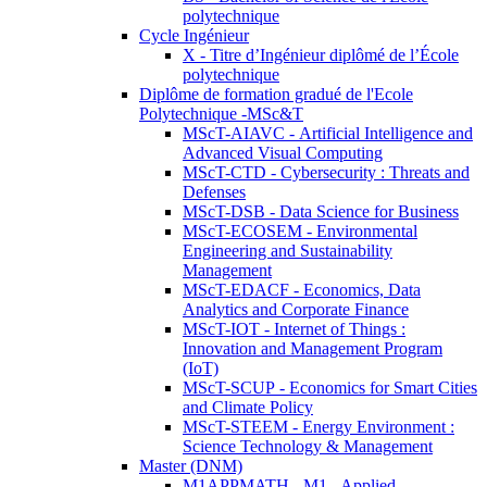
polytechnique
Cycle Ingénieur
X - Titre d’Ingénieur diplômé de l’École
polytechnique
Diplôme de formation gradué de l'Ecole
Polytechnique -MSc&T
MScT-AIAVC - Artificial Intelligence and
Advanced Visual Computing
MScT-CTD - Cybersecurity : Threats and
Defenses
MScT-DSB - Data Science for Business
MScT-ECOSEM - Environmental
Engineering and Sustainability
Management
MScT-EDACF - Economics, Data
Analytics and Corporate Finance
MScT-IOT - Internet of Things :
Innovation and Management Program
(IoT)
MScT-SCUP - Economics for Smart Cities
and Climate Policy
MScT-STEEM - Energy Environment :
Science Technology & Management
Master (DNM)
M1APPMATH - M1 - Applied