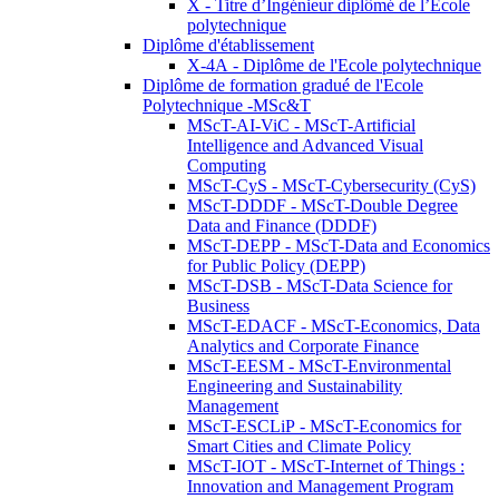
X - Titre d’Ingénieur diplômé de l’École
polytechnique
Diplôme d'établissement
X-4A - Diplôme de l'Ecole polytechnique
Diplôme de formation gradué de l'Ecole
Polytechnique -MSc&T
MScT-AI-ViC - MScT-Artificial
Intelligence and Advanced Visual
Computing
MScT-CyS - MScT-Cybersecurity (CyS)
MScT-DDDF - MScT-Double Degree
Data and Finance (DDDF)
MScT-DEPP - MScT-Data and Economics
for Public Policy (DEPP)
MScT-DSB - MScT-Data Science for
Business
MScT-EDACF - MScT-Economics, Data
Analytics and Corporate Finance
MScT-EESM - MScT-Environmental
Engineering and Sustainability
Management
MScT-ESCLiP - MScT-Economics for
Smart Cities and Climate Policy
MScT-IOT - MScT-Internet of Things :
Innovation and Management Program