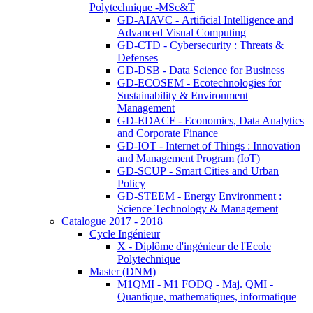
Polytechnique -MSc&T
GD-AIAVC - Artificial Intelligence and
Advanced Visual Computing
GD-CTD - Cybersecurity : Threats &
Defenses
GD-DSB - Data Science for Business
GD-ECOSEM - Ecotechnologies for
Sustainability & Environment
Management
GD-EDACF - Economics, Data Analytics
and Corporate Finance
GD-IOT - Internet of Things : Innovation
and Management Program (IoT)
GD-SCUP - Smart Cities and Urban
Policy
GD-STEEM - Energy Environment :
Science Technology & Management
Catalogue 2017 - 2018
Cycle Ingénieur
X - Diplôme d'ingénieur de l'Ecole
Polytechnique
Master (DNM)
M1QMI - M1 FODQ - Maj. QMI -
Quantique, mathematiques, informatique