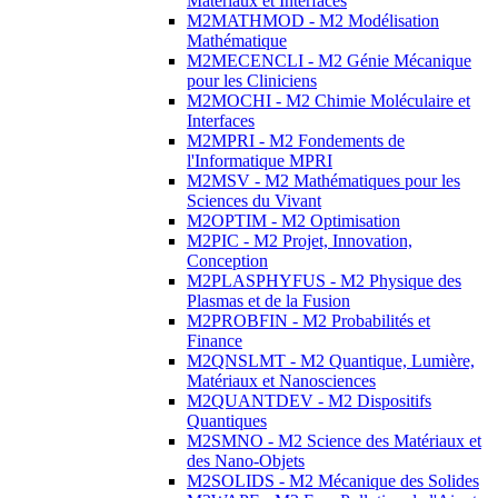
Matériaux et Interfaces
M2MATHMOD - M2 Modélisation
Mathématique
M2MECENCLI - M2 Génie Mécanique
pour les Cliniciens
M2MOCHI - M2 Chimie Moléculaire et
Interfaces
M2MPRI - M2 Fondements de
l'Informatique MPRI
M2MSV - M2 Mathématiques pour les
Sciences du Vivant
M2OPTIM - M2 Optimisation
M2PIC - M2 Projet, Innovation,
Conception
M2PLASPHYFUS - M2 Physique des
Plasmas et de la Fusion
M2PROBFIN - M2 Probabilités et
Finance
M2QNSLMT - M2 Quantique, Lumière,
Matériaux et Nanosciences
M2QUANTDEV - M2 Dispositifs
Quantiques
M2SMNO - M2 Science des Matériaux et
des Nano-Objets
M2SOLIDS - M2 Mécanique des Solides