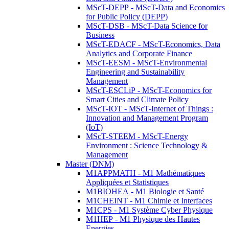
MScT-DEPP - MScT-Data and Economics
for Public Policy (DEPP)
MScT-DSB - MScT-Data Science for
Business
MScT-EDACF - MScT-Economics, Data
Analytics and Corporate Finance
MScT-EESM - MScT-Environmental
Engineering and Sustainability
Management
MScT-ESCLiP - MScT-Economics for
Smart Cities and Climate Policy
MScT-IOT - MScT-Internet of Things :
Innovation and Management Program
(IoT)
MScT-STEEM - MScT-Energy
Environment : Science Technology &
Management
Master (DNM)
M1APPMATH - M1 Mathématiques
Appliquées et Statistiques
M1BIOHEA - M1 Biologie et Santé
M1CHEINT - M1 Chimie et Interfaces
M1CPS - M1 Système Cyber Physique
M1HEP - M1 Physique des Hautes
Energies