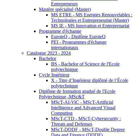
Entrepreneurs
Mastère spécialisé (Master)
MS ETRE - MS Energies Renouvelables :
Technologies et Entrepreneuriat (Master)
MS IE - MS Innovation et Entreprenariat
Programme d'échange
EuroteQ - Diplôme EuroteQ
PEI - Programmes d'échange
internationaux
Catalogue 2023 - 2024
Bachelor
BS - Bachelor of Science de l'Ecole
polytechnique
Cycle Ingénieur
X - Titre d’Ingénieur diplômé de l’École
polytechnique
Diplôme de formation gradué de l'Ecole
Polytechnique -MSc&T
MScT-AI-ViC - MScT-Artificial
Intelligence and Advanced Visual
Computing
MScT-CTD - MScT-Cybersecurity :
Threats and Defenses
MScT-DDDF - MScT-Double Degree
Data and Finance (DDDF)