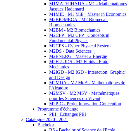
M1MATHJHADA - M1 - Mathematiques
Jacques Hadamard
M1MIE - M1 MiE - Master in Economics
M2BIOMECA - M2 Biomeca -
Biomechanics
M2BM - M2 Biomechanics
M2CFP - M2 CFP - Concepts in
Fundamental Physics
M2CPS - Cyber Physical System
M2DS - Data Sciences
M2ENERG - Master 2 Énergie
M2FLUIDS - M2 Fluids - Fluid
Mechanics
M2IGD - M2 IGD - Interaction, Graphic
and Design
M2MDA - M2 MdA - Mathématiques de
l'Aléatoire
M2MSV - M2 MSV - Mathématiques
pour les Sciences du Vivant
M2PIC - Projet Innovation Conception
Programme d'échange
PEI - Echanges PEI
Catalogue 2020 - 2021
Bachelor
BS - Bachelor of Science de l'Ecole