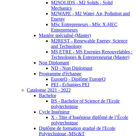
M2SOLIDS - M2 Solids - Solid
Mechanics
M2WAPE - M2 Water, Air, Pollution and
Energy
MSc Entrepreneurs - MSc X-HEC
Entrepreneurs
Mastère spécialisé (Master)
M2REST - Renewable Energy, Science
and Technology
MS ETRE - MS Energies Renouvelables :
Technologies & Entrepreneuriat (Master)
Non Diplomant
ND - Non Diplomant
Programme d'échange
EuroteQ - Diplôme EuroteQ
PEI - Echanges PEI
Catalogue 2021 - 2022
Bachelor
BS - Bachelor of Science de l'Ecole
polytechnique
Cycle Ingénieur
X - Titre d’Ingénieur diplômé de l’École
polytechnique
Diplôme de formation gradué de l'Ecole
Polytechnique -MSc&T