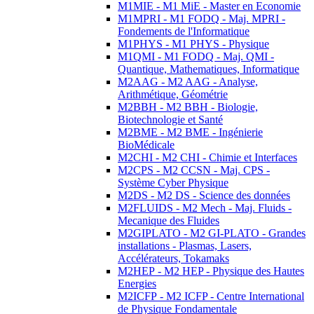
M1MIE - M1 MiE - Master en Economie
M1MPRI - M1 FODQ - Maj. MPRI -
Fondements de l'Informatique
M1PHYS - M1 PHYS - Physique
M1QMI - M1 FODQ - Maj. QMI -
Quantique, Mathematiques, Informatique
M2AAG - M2 AAG - Analyse,
Arithmétique, Géométrie
M2BBH - M2 BBH - Biologie,
Biotechnologie et Santé
M2BME - M2 BME - Ingénierie
BioMédicale
M2CHI - M2 CHI - Chimie et Interfaces
M2CPS - M2 CCSN - Maj. CPS -
Système Cyber Physique
M2DS - M2 DS - Science des données
M2FLUIDS - M2 Mech - Maj. Fluids -
Mecanique des Fluides
M2GIPLATO - M2 GI-PLATO - Grandes
installations - Plasmas, Lasers,
Accélérateurs, Tokamaks
M2HEP - M2 HEP - Physique des Hautes
Energies
M2ICFP - M2 ICFP - Centre International
de Physique Fondamentale