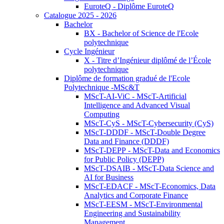
EuroteQ - Diplôme EuroteQ
Catalogue 2025 - 2026
Bachelor
BX - Bachelor of Science de l'Ecole
polytechnique
Cycle Ingénieur
X - Titre d’Ingénieur diplômé de l’École
polytechnique
Diplôme de formation gradué de l'Ecole
Polytechnique -MSc&T
MScT-AI-ViC - MScT-Artificial
Intelligence and Advanced Visual
Computing
MScT-CyS - MScT-Cybersecurity (CyS)
MScT-DDDF - MScT-Double Degree
Data and Finance (DDDF)
MScT-DEPP - MScT-Data and Economics
for Public Policy (DEPP)
MScT-DSAIB - MScT-Data Science and
AI for Business
MScT-EDACF - MScT-Economics, Data
Analytics and Corporate Finance
MScT-EESM - MScT-Environmental
Engineering and Sustainability
Management