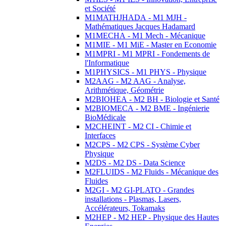
et Société
M1MATHJHADA - M1 MJH -
Mathématiques Jacques Hadamard
M1MECHA - M1 Mech - Mécanique
M1MIE - M1 MiE - Master en Economie
M1MPRI - M1 MPRI - Fondements de
l'Informatique
M1PHYSICS - M1 PHYS - Physique
M2AAG - M2 AAG - Analyse,
Arithmétique, Géométrie
M2BIOHEA - M2 BH - Biologie et Santé
M2BIOMECA - M2 BME - Ingénierie
BioMédicale
M2CHEINT - M2 CI - Chimie et
Interfaces
M2CPS - M2 CPS - Système Cyber
Physique
M2DS - M2 DS - Data Science
M2FLUIDS - M2 Fluids - Mécanique des
Fluides
M2GI - M2 GI-PLATO - Grandes
installations - Plasmas, Lasers,
Accélérateurs, Tokamaks
M2HEP - M2 HEP - Physique des Hautes