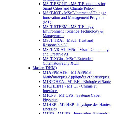
MScT-ESCLiP - MScT-Economics for
Smart Cities and Climate Policy
MScT-IOT - MScT-Internet of Things :
Innovation and Management Program
(IoT)
MScT-STEEM - MScT-Energy
Environment : Science Technology &
Management
MScT-TRAI - MScT-Trust and
Responsible AI
MScT-ViCAI - MScT-Visual Computing
and Creative AI
MScT-XCin - MScT-Extended
Cinematography XCin
Master (DNM)
M1APPMATH - M1 APPMS -
Mathématiques Appliquées et Statistiques
M1BIOHEA - M1 BH - Biologie et Santé
M1CHEINT - M1 CI - Chimie et
Interfaces
M1CPS - M1 CPS - Système Cyber
Physique
M1HEP - M1 HEP - Physique des Hautes
Energies
M1IES - M1 IES - Innovation, Entreprise