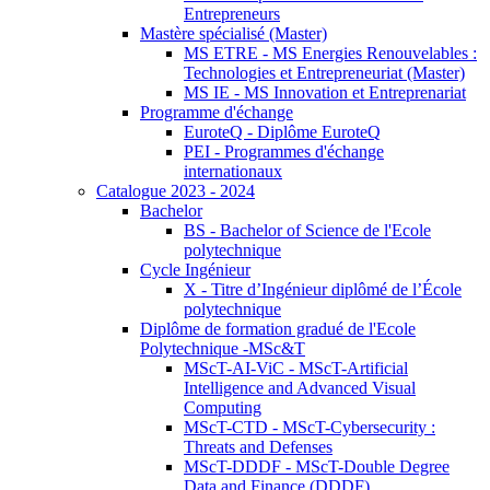
Entrepreneurs
Mastère spécialisé (Master)
MS ETRE - MS Energies Renouvelables :
Technologies et Entrepreneuriat (Master)
MS IE - MS Innovation et Entreprenariat
Programme d'échange
EuroteQ - Diplôme EuroteQ
PEI - Programmes d'échange
internationaux
Catalogue 2023 - 2024
Bachelor
BS - Bachelor of Science de l'Ecole
polytechnique
Cycle Ingénieur
X - Titre d’Ingénieur diplômé de l’École
polytechnique
Diplôme de formation gradué de l'Ecole
Polytechnique -MSc&T
MScT-AI-ViC - MScT-Artificial
Intelligence and Advanced Visual
Computing
MScT-CTD - MScT-Cybersecurity :
Threats and Defenses
MScT-DDDF - MScT-Double Degree
Data and Finance (DDDF)