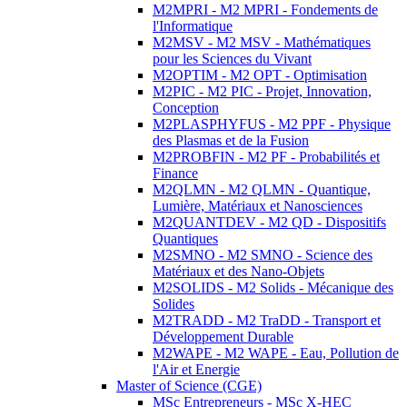
M2MPRI - M2 MPRI - Fondements de
l'Informatique
M2MSV - M2 MSV - Mathématiques
pour les Sciences du Vivant
M2OPTIM - M2 OPT - Optimisation
M2PIC - M2 PIC - Projet, Innovation,
Conception
M2PLASPHYFUS - M2 PPF - Physique
des Plasmas et de la Fusion
M2PROBFIN - M2 PF - Probabilités et
Finance
M2QLMN - M2 QLMN - Quantique,
Lumière, Matériaux et Nanosciences
M2QUANTDEV - M2 QD - Dispositifs
Quantiques
M2SMNO - M2 SMNO - Science des
Matériaux et des Nano-Objets
M2SOLIDS - M2 Solids - Mécanique des
Solides
M2TRADD - M2 TraDD - Transport et
Développement Durable
M2WAPE - M2 WAPE - Eau, Pollution de
l'Air et Energie
Master of Science (CGE)
MSc Entrepreneurs - MSc X-HEC