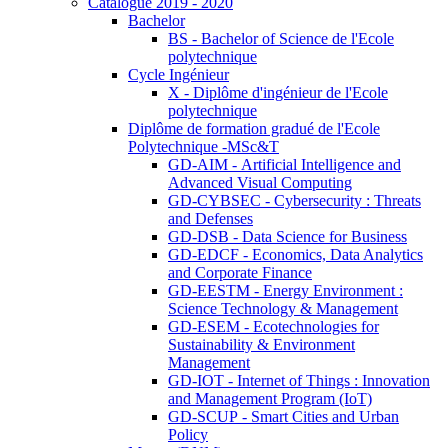
Catalogue 2019 - 2020
Bachelor
BS - Bachelor of Science de l'Ecole
polytechnique
Cycle Ingénieur
X - Diplôme d'ingénieur de l'Ecole
polytechnique
Diplôme de formation gradué de l'Ecole
Polytechnique -MSc&T
GD-AIM - Artificial Intelligence and
Advanced Visual Computing
GD-CYBSEC - Cybersecurity : Threats
and Defenses
GD-DSB - Data Science for Business
GD-EDCF - Economics, Data Analytics
and Corporate Finance
GD-EESTM - Energy Environment :
Science Technology & Management
GD-ESEM - Ecotechnologies for
Sustainability & Environment
Management
GD-IOT - Internet of Things : Innovation
and Management Program (IoT)
GD-SCUP - Smart Cities and Urban
Policy