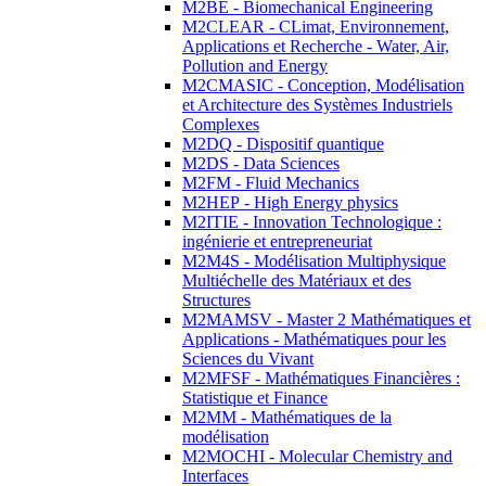
M2BE - Biomechanical Engineering
M2CLEAR - CLimat, Environnement,
Applications et Recherche - Water, Air,
Pollution and Energy
M2CMASIC - Conception, Modélisation
et Architecture des Systèmes Industriels
Complexes
M2DQ - Dispositif quantique
M2DS - Data Sciences
M2FM - Fluid Mechanics
M2HEP - High Energy physics
M2ITIE - Innovation Technologique :
ingénierie et entrepreneuriat
M2M4S - Modélisation Multiphysique
Multiéchelle des Matériaux et des
Structures
M2MAMSV - Master 2 Mathématiques et
Applications - Mathématiques pour les
Sciences du Vivant
M2MFSF - Mathématiques Financières :
Statistique et Finance
M2MM - Mathématiques de la
modélisation
M2MOCHI - Molecular Chemistry and
Interfaces