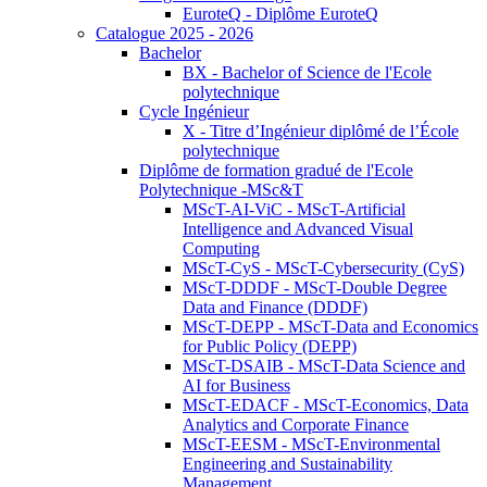
EuroteQ - Diplôme EuroteQ
Catalogue 2025 - 2026
Bachelor
BX - Bachelor of Science de l'Ecole
polytechnique
Cycle Ingénieur
X - Titre d’Ingénieur diplômé de l’École
polytechnique
Diplôme de formation gradué de l'Ecole
Polytechnique -MSc&T
MScT-AI-ViC - MScT-Artificial
Intelligence and Advanced Visual
Computing
MScT-CyS - MScT-Cybersecurity (CyS)
MScT-DDDF - MScT-Double Degree
Data and Finance (DDDF)
MScT-DEPP - MScT-Data and Economics
for Public Policy (DEPP)
MScT-DSAIB - MScT-Data Science and
AI for Business
MScT-EDACF - MScT-Economics, Data
Analytics and Corporate Finance
MScT-EESM - MScT-Environmental
Engineering and Sustainability
Management