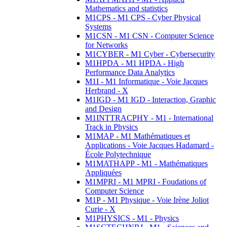
Mathematics and statistics
M1CPS - M1 CPS - Cyber Physical
Systems
M1CSN - M1 CSN - Computer Science
for Networks
M1CYBER - M1 Cyber - Cybersecurity
M1HPDA - M1 HPDA - High
Performance Data Analytics
M1I - M1 Informatique - Voie Jacques
Herbrand - X
M1IGD - M1 IGD - Interaction, Graphic
and Design
M1INTTRACPHY - M1 - International
Track in Physics
M1MAP - M1 Mathématiques et
Applications - Voie Jacques Hadamard -
École Polytechnique
M1MATHAPP - M1 - Mathématiques
Appliquées
M1MPRI - M1 MPRI - Foudations of
Computer Science
M1P - M1 Physique - Voie Irène Joliot
Curie - X
M1PHYSICS - M1 - Physics