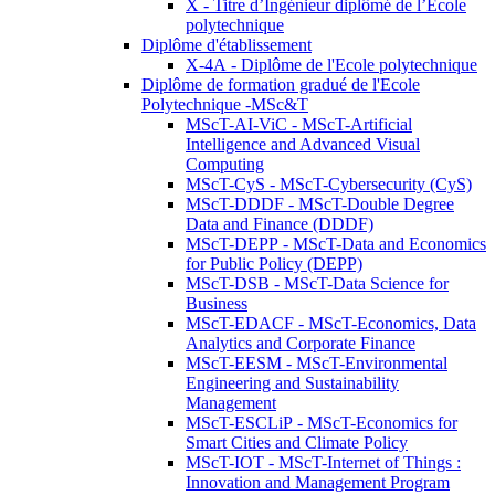
X - Titre d’Ingénieur diplômé de l’École
polytechnique
Diplôme d'établissement
X-4A - Diplôme de l'Ecole polytechnique
Diplôme de formation gradué de l'Ecole
Polytechnique -MSc&T
MScT-AI-ViC - MScT-Artificial
Intelligence and Advanced Visual
Computing
MScT-CyS - MScT-Cybersecurity (CyS)
MScT-DDDF - MScT-Double Degree
Data and Finance (DDDF)
MScT-DEPP - MScT-Data and Economics
for Public Policy (DEPP)
MScT-DSB - MScT-Data Science for
Business
MScT-EDACF - MScT-Economics, Data
Analytics and Corporate Finance
MScT-EESM - MScT-Environmental
Engineering and Sustainability
Management
MScT-ESCLiP - MScT-Economics for
Smart Cities and Climate Policy
MScT-IOT - MScT-Internet of Things :
Innovation and Management Program