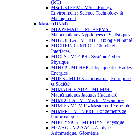
(IoT)
MScT-STEEM - MScT-Energy
Environment : Science Technology &
Management
Master (DNM)
M1APPMATH - M1 APPMS -
Mathématiques Appliquées et Statistiques
M1BIOHEA - M1 BH - Biologie et Santé
M1CHEINT - M1 CI - Chimie et
Interfaces
M1CPS - M1 CPS - Système Cyber
Physique
M1HEP - M1 HEP - Physique des Hautes
Energies
M1IES - M1 IES - Innovation, Entreprise
et Société
M1MATHJHADA - M1 MJH -
Mathématiques Jacques Hadamard
M1MECHA - M1 Mech - Mécanique
M1MIE - M1 MiE - Master en Economie
M1MPRI - M1 MPRI - Fondements de
l'Informatique
M1PHYSICS - M1 PHYS - Physique
M2AAG - M2 AAG - Analyse,
Arithmétique, Géométrie