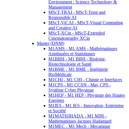
Environment : Science Technology &
Management
MScT-TRAI - MScT-Trust and
Responsible AI
MScT-ViCAI - MScT-Visual Computing
and Creative AI
MScT-XCin - MScT-Extended
Cinematography XCin
Master (DNM)
M1AMS - M1 AMS - Mathématiques
Appliquées et Statistiques
M1BBH - M1 BBH - Biologie,
Biotechnologie et Santé
M1BME - M1 BME - Ingénierie
BioMédicale
M1CHI - M1 CHI - Chimie et Interfaces
M1CPS - M1 CCSN - Maj. CPS -
Système Cyber Physique
M1HEP - M1 HEP - Physique des Hautes
Energies
M1IES - M1 IES - Innovation, Entreprise
et Société
M1MATHJHADA - M1 MJH -
Mathematiques Jacques Hadamard
M1MEC - M1 Mech - Mecanique