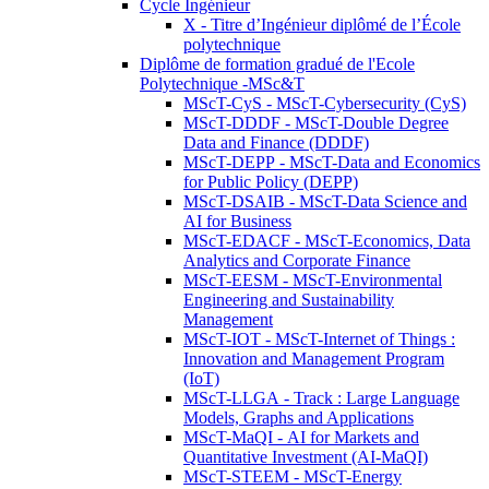
Cycle Ingénieur
X - Titre d’Ingénieur diplômé de l’École
polytechnique
Diplôme de formation gradué de l'Ecole
Polytechnique -MSc&T
MScT-CyS - MScT-Cybersecurity (CyS)
MScT-DDDF - MScT-Double Degree
Data and Finance (DDDF)
MScT-DEPP - MScT-Data and Economics
for Public Policy (DEPP)
MScT-DSAIB - MScT-Data Science and
AI for Business
MScT-EDACF - MScT-Economics, Data
Analytics and Corporate Finance
MScT-EESM - MScT-Environmental
Engineering and Sustainability
Management
MScT-IOT - MScT-Internet of Things :
Innovation and Management Program
(IoT)
MScT-LLGA - Track : Large Language
Models, Graphs and Applications
MScT-MaQI - AI for Markets and
Quantitative Investment (AI-MaQI)
MScT-STEEM - MScT-Energy