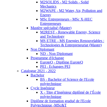
M2SOLIDS - M2 Solids - Solid
Mechanics
M2WAPE - M2 Water, Air, Pollution and
Energy
MSc Entrepreneurs - MSc X-HEC
Entrepreneurs
Mastère spécialisé (Master)
M2REST - Renewable Energy, Science
and Technology
MS ETRE - MS Energies Renouvelables :
Technologies & Entrepreneuriat (Master)
Non Diplomant
ND - Non Diplomant
Programme d'échange
EuroteQ - Diplôme EuroteQ
PEI - Echanges PEI
Catalogue 2021 - 2022
Bachelor
BS - Bachelor of Science de l'Ecole
polytechnique
Cycle Ingénieur
X - Titre d’Ingénieur diplômé de l’École
polytechnique
Diplôme de formation gradué de l'Ecole
Polytechnique -MSc&T