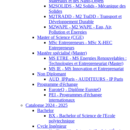
Matériaux et des Nano-Objets
M2SOLIDS - M2 Solids - Mécanique des
Solides
M2TRADD - M2 TraDD - Transport et
Développement Durable
M2WAPE - M2 WAPE - Eau, Air,
Pollution et Énergies
Master of Science (CGE)
MSc Entrepreneurs - MSc X-HEC
Entrepreneurs
Mastère spécialisé (Master)
MS ETRE - MS Energies Renouvelables :
Technologies et Entrepreneuriat (Master)
MS IE - MS Innovation et Entreprenariat
Non Diplomant
AUD_IPParis - AUDITEURS - IP Paris
Programme d'échange
EuroteQ - Diplôme EuroteQ
PEI - Programmes d'échange
internationaux
Catalogue 2024 - 2025
Bachelor
BX - Bachelor of Science de l'Ecole
polytechnique
Cycle Ingénieur