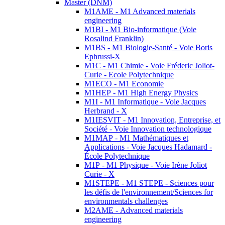
Master (DNM)
M1AME - M1 Advanced materials
engineering
M1BI - M1 Bio-informatique (Voie
Rosalind Franklin)
M1BS - M1 Biologie-Santé - Voie Boris
Ephrussi-X
M1C - M1 Chimie - Voie Fréderic Joliot-
Curie - Ecole Polytechnique
M1ECO - M1 Economie
M1HEP - M1 High Energy Physics
M1I - M1 Informatique - Voie Jacques
Herbrand - X
M1IESVIT - M1 Innovation, Entreprise, et
Société - Voie Innovation technologique
M1MAP - M1 Mathématiques et
Applications - Voie Jacques Hadamard -
École Polytechnique
M1P - M1 Physique - Voie Irène Joliot
Curie - X
M1STEPE - M1 STEPE - Sciences pour
les défis de l'environnement/Sciences for
environmentals challenges
M2AME - Advanced materials
engineering