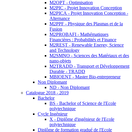
M2OPT - Optimisation
M2PIC - Projet Innovation Conception
M2PICA - Projet Innovation Conception -
Alternance
M2PPF - Physique des Plasmas et de la
Fusion
M2PROBAFI - Mathématiques
Financières : Probabilités et Finance
M2REST - Renewable Energy, Science
and Technology
M2SMNO - Sciences des Matériaux et des
nano-objets
M2TRADD - Transport et Développement
Durable - TRADD
MBIOENT - Master Bio-entrepreneur
Non Diplomant
ND - Non Diplomant
Catalogue 2018 - 2019
Bachelor
BS - Bachelor of Science de l'Ecole
polytechnique
Cycle Ingénieur
X - Diplôme d'ingénieur de l'Ecole
polytechnique
Diplôme de formation gradué de l'Ecole