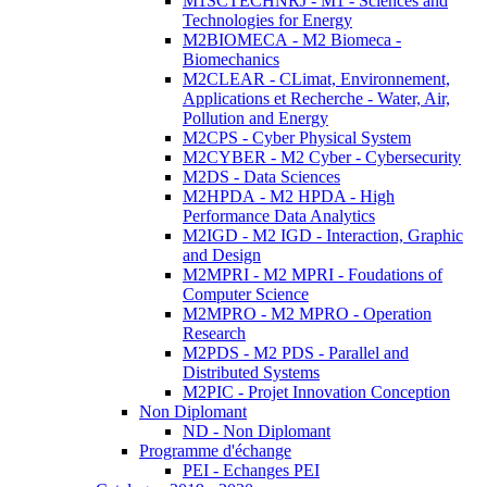
M1SCTECHNRJ - M1 - Sciences and
Technologies for Energy
M2BIOMECA - M2 Biomeca -
Biomechanics
M2CLEAR - CLimat, Environnement,
Applications et Recherche - Water, Air,
Pollution and Energy
M2CPS - Cyber Physical System
M2CYBER - M2 Cyber - Cybersecurity
M2DS - Data Sciences
M2HPDA - M2 HPDA - High
Performance Data Analytics
M2IGD - M2 IGD - Interaction, Graphic
and Design
M2MPRI - M2 MPRI - Foudations of
Computer Science
M2MPRO - M2 MPRO - Operation
Research
M2PDS - M2 PDS - Parallel and
Distributed Systems
M2PIC - Projet Innovation Conception
Non Diplomant
ND - Non Diplomant
Programme d'échange
PEI - Echanges PEI