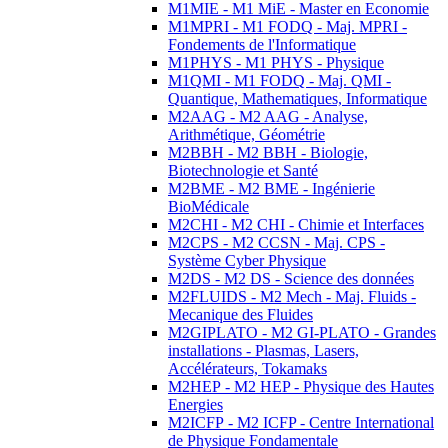
M1MIE - M1 MiE - Master en Economie
M1MPRI - M1 FODQ - Maj. MPRI -
Fondements de l'Informatique
M1PHYS - M1 PHYS - Physique
M1QMI - M1 FODQ - Maj. QMI -
Quantique, Mathematiques, Informatique
M2AAG - M2 AAG - Analyse,
Arithmétique, Géométrie
M2BBH - M2 BBH - Biologie,
Biotechnologie et Santé
M2BME - M2 BME - Ingénierie
BioMédicale
M2CHI - M2 CHI - Chimie et Interfaces
M2CPS - M2 CCSN - Maj. CPS -
Système Cyber Physique
M2DS - M2 DS - Science des données
M2FLUIDS - M2 Mech - Maj. Fluids -
Mecanique des Fluides
M2GIPLATO - M2 GI-PLATO - Grandes
installations - Plasmas, Lasers,
Accélérateurs, Tokamaks
M2HEP - M2 HEP - Physique des Hautes
Energies
M2ICFP - M2 ICFP - Centre International
de Physique Fondamentale