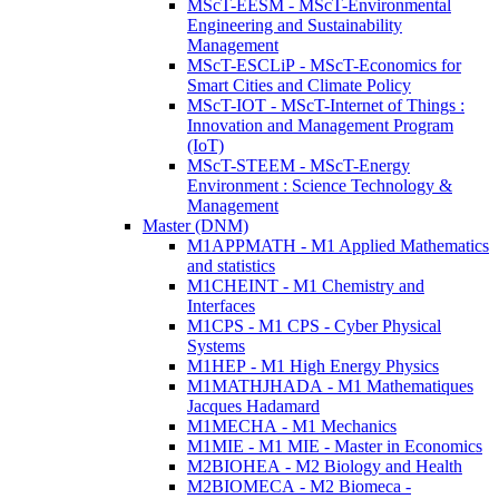
MScT-EESM - MScT-Environmental
Engineering and Sustainability
Management
MScT-ESCLiP - MScT-Economics for
Smart Cities and Climate Policy
MScT-IOT - MScT-Internet of Things :
Innovation and Management Program
(IoT)
MScT-STEEM - MScT-Energy
Environment : Science Technology &
Management
Master (DNM)
M1APPMATH - M1 Applied Mathematics
and statistics
M1CHEINT - M1 Chemistry and
Interfaces
M1CPS - M1 CPS - Cyber Physical
Systems
M1HEP - M1 High Energy Physics
M1MATHJHADA - M1 Mathematiques
Jacques Hadamard
M1MECHA - M1 Mechanics
M1MIE - M1 MIE - Master in Economics
M2BIOHEA - M2 Biology and Health
M2BIOMECA - M2 Biomeca -