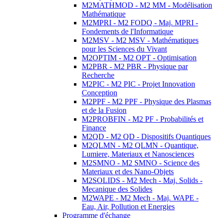
M2MATHMOD - M2 MM - Modélisation
Mathématique
M2MPRI - M2 FODQ - Maj. MPRI -
Fondements de l'Informatique
M2MSV - M2 MSV - Mathématiques
pour les Sciences du Vivant
M2OPTIM - M2 OPT - Optimisation
M2PBR - M2 PBR - Physique par
Recherche
M2PIC - M2 PIC - Projet Innovation
Conception
M2PPF - M2 PPF - Physique des Plasmas
et de la Fusion
M2PROBFIN - M2 PF - Probabilités et
Finance
M2QD - M2 QD - Dispositifs Quantiques
M2QLMN - M2 QLMN - Quantique,
Lumiere, Materiaux et Nanosciences
M2SMNO - M2 SMNO - Science des
Materiaux et des Nano-Objets
M2SOLIDS - M2 Mech - Maj. Solids -
Mecanique des Solides
M2WAPE - M2 Mech - Maj. WAPE -
Eau, Air, Pollution et Energies
Programme d'échange