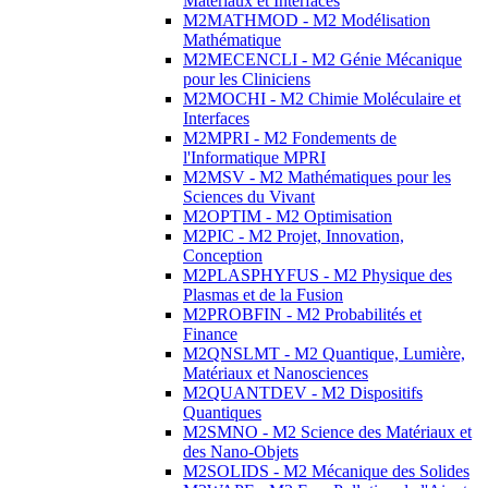
Matériaux et Interfaces
M2MATHMOD - M2 Modélisation
Mathématique
M2MECENCLI - M2 Génie Mécanique
pour les Cliniciens
M2MOCHI - M2 Chimie Moléculaire et
Interfaces
M2MPRI - M2 Fondements de
l'Informatique MPRI
M2MSV - M2 Mathématiques pour les
Sciences du Vivant
M2OPTIM - M2 Optimisation
M2PIC - M2 Projet, Innovation,
Conception
M2PLASPHYFUS - M2 Physique des
Plasmas et de la Fusion
M2PROBFIN - M2 Probabilités et
Finance
M2QNSLMT - M2 Quantique, Lumière,
Matériaux et Nanosciences
M2QUANTDEV - M2 Dispositifs
Quantiques
M2SMNO - M2 Science des Matériaux et
des Nano-Objets
M2SOLIDS - M2 Mécanique des Solides