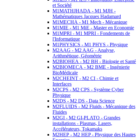
et Société
M1MATHJHADA - M1 MJH -
Mathématiques Jacques Hadamard
M1MECHA - M1 Mech - Mécanique
M1MIE - M1 MiE - Master en Economie
M1MPRI - M1 MPRI - Fondements de
l'Informatique
M1PHYSICS - M1 PHYS - Physique
M2AAG - M2 AAG - Analyse,
Arithmétique, Géométrie
M2BIOHEA - M2 BH - Biologie et Santé
M2BIOMECA - M2 BME - Ingénierie
BioMédicale
M2CHEINT - M2 CI - Chimie et
Interfaces
M2CPS - M2 CPS - Système Cyber
Physique
M2DS - M2 DS - Data Science
M2FLUIDS - M2 Fluids - Mécanique des
Fluides
M2GI - M2 GI-PLATO - Grandes
installations - Plasmas, Lasers,
Accélérateurs, Tokamaks
M2HEP - M2 HEP - Physique des Hautes