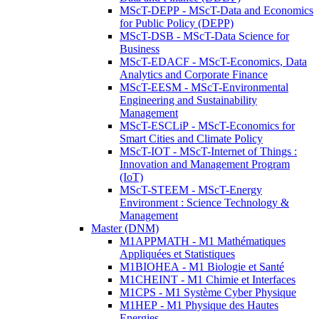
MScT-DEPP - MScT-Data and Economics
for Public Policy (DEPP)
MScT-DSB - MScT-Data Science for
Business
MScT-EDACF - MScT-Economics, Data
Analytics and Corporate Finance
MScT-EESM - MScT-Environmental
Engineering and Sustainability
Management
MScT-ESCLiP - MScT-Economics for
Smart Cities and Climate Policy
MScT-IOT - MScT-Internet of Things :
Innovation and Management Program
(IoT)
MScT-STEEM - MScT-Energy
Environment : Science Technology &
Management
Master (DNM)
M1APPMATH - M1 Mathématiques
Appliquées et Statistiques
M1BIOHEA - M1 Biologie et Santé
M1CHEINT - M1 Chimie et Interfaces
M1CPS - M1 Système Cyber Physique
M1HEP - M1 Physique des Hautes
Energies