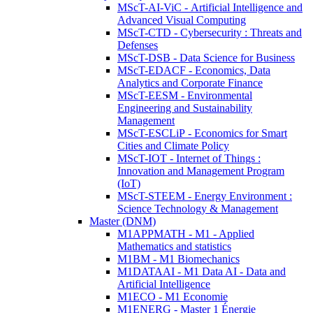
MScT-AI-ViC - Artificial Intelligence and
Advanced Visual Computing
MScT-CTD - Cybersecurity : Threats and
Defenses
MScT-DSB - Data Science for Business
MScT-EDACF - Economics, Data
Analytics and Corporate Finance
MScT-EESM - Environmental
Engineering and Sustainability
Management
MScT-ESCLiP - Economics for Smart
Cities and Climate Policy
MScT-IOT - Internet of Things :
Innovation and Management Program
(IoT)
MScT-STEEM - Energy Environment :
Science Technology & Management
Master (DNM)
M1APPMATH - M1 - Applied
Mathematics and statistics
M1BM - M1 Biomechanics
M1DATAAI - M1 Data AI - Data and
Artificial Intelligence
M1ECO - M1 Economie
M1ENERG - Master 1 Énergie