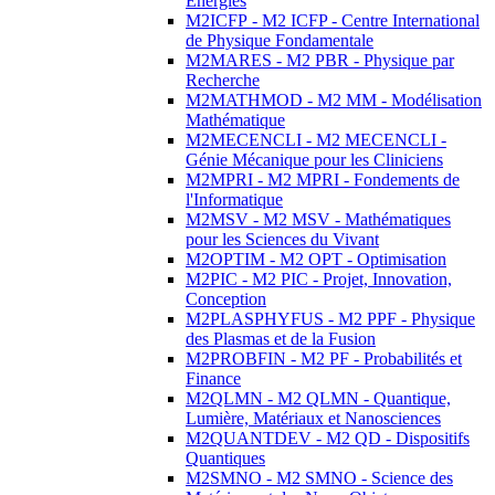
Energies
M2ICFP - M2 ICFP - Centre International
de Physique Fondamentale
M2MARES - M2 PBR - Physique par
Recherche
M2MATHMOD - M2 MM - Modélisation
Mathématique
M2MECENCLI - M2 MECENCLI -
Génie Mécanique pour les Cliniciens
M2MPRI - M2 MPRI - Fondements de
l'Informatique
M2MSV - M2 MSV - Mathématiques
pour les Sciences du Vivant
M2OPTIM - M2 OPT - Optimisation
M2PIC - M2 PIC - Projet, Innovation,
Conception
M2PLASPHYFUS - M2 PPF - Physique
des Plasmas et de la Fusion
M2PROBFIN - M2 PF - Probabilités et
Finance
M2QLMN - M2 QLMN - Quantique,
Lumière, Matériaux et Nanosciences
M2QUANTDEV - M2 QD - Dispositifs
Quantiques
M2SMNO - M2 SMNO - Science des