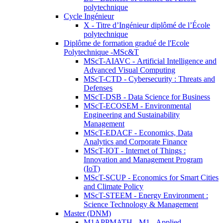
polytechnique
Cycle Ingénieur
X - Titre d’Ingénieur diplômé de l’École
polytechnique
Diplôme de formation gradué de l'Ecole
Polytechnique -MSc&T
MScT-AIAVC - Artificial Intelligence and
Advanced Visual Computing
MScT-CTD - Cybersecurity : Threats and
Defenses
MScT-DSB - Data Science for Business
MScT-ECOSEM - Environmental
Engineering and Sustainability
Management
MScT-EDACF - Economics, Data
Analytics and Corporate Finance
MScT-IOT - Internet of Things :
Innovation and Management Program
(IoT)
MScT-SCUP - Economics for Smart Cities
and Climate Policy
MScT-STEEM - Energy Environment :
Science Technology & Management
Master (DNM)
M1APPMATH - M1 - Applied