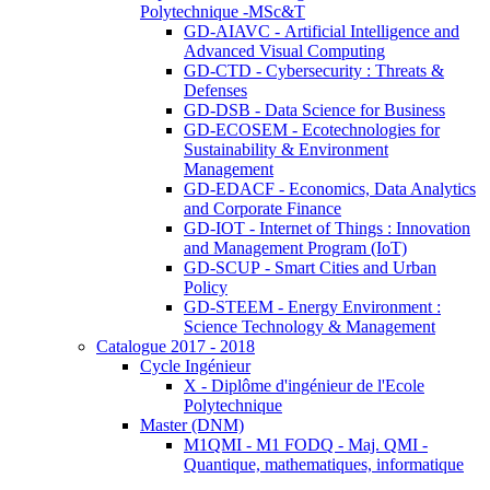
Polytechnique -MSc&T
GD-AIAVC - Artificial Intelligence and
Advanced Visual Computing
GD-CTD - Cybersecurity : Threats &
Defenses
GD-DSB - Data Science for Business
GD-ECOSEM - Ecotechnologies for
Sustainability & Environment
Management
GD-EDACF - Economics, Data Analytics
and Corporate Finance
GD-IOT - Internet of Things : Innovation
and Management Program (IoT)
GD-SCUP - Smart Cities and Urban
Policy
GD-STEEM - Energy Environment :
Science Technology & Management
Catalogue 2017 - 2018
Cycle Ingénieur
X - Diplôme d'ingénieur de l'Ecole
Polytechnique
Master (DNM)
M1QMI - M1 FODQ - Maj. QMI -
Quantique, mathematiques, informatique