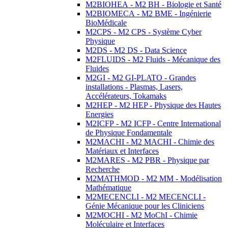
M2BIOHEA - M2 BH - Biologie et Santé
M2BIOMECA - M2 BME - Ingénierie
BioMédicale
M2CPS - M2 CPS - Système Cyber
Physique
M2DS - M2 DS - Data Science
M2FLUIDS - M2 Fluids - Mécanique des
Fluides
M2GI - M2 GI-PLATO - Grandes
installations - Plasmas, Lasers,
Accélérateurs, Tokamaks
M2HEP - M2 HEP - Physique des Hautes
Energies
M2ICFP - M2 ICFP - Centre International
de Physique Fondamentale
M2MACHI - M2 MACHI - Chimie des
Matériaux et Interfaces
M2MARES - M2 PBR - Physique par
Recherche
M2MATHMOD - M2 MM - Modélisation
Mathématique
M2MECENCLI - M2 MECENCLI -
Génie Mécanique pour les Cliniciens
M2MOCHI - M2 MoChI - Chimie
Moléculaire et Interfaces