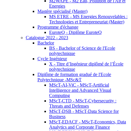
M2WAPE - M2 Eau, Pollution de l'Air et
Energies
Mastère spécialisé (Master)
MS ETRE - MS Energies Renouvelables :
Technologies et Entrepreneuriat (Master)
Programme d'échange
EuroteQ - Diplôme EuroteQ
Catalogue 2022 - 2023
Bachelor
BS - Bachelor of Science de l'Ecole
polytechnique
Cycle Ingénieur
X - Titre d’Ingénieur diplômé de l’École
polytechnique
Diplôme de formation gradué de l'Ecole
Polytechnique -MSc&T
MScT-AI-ViC - MScT-Artificial
Intelligence and Advanced Visual
Computing
MScT-CTD - MScT-Cybersecurity :
Threats and Defenses
MScT-DSB - MScT-Data Science for
Business
MScT-EDACF - MScT-Economics, Data
Analytics and Corporate Finance