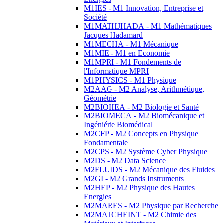
M1IES - M1 Innovation, Entreprise et
Société
M1MATHJHADA - M1 Mathématiques
Jacques Hadamard
M1MECHA - M1 Mécanique
M1MIE - M1 en Economie
M1MPRI - M1 Fondements de
l'Informatique MPRI
M1PHYSICS - M1 Physique
M2AAG - M2 Analyse, Arithmétique,
Géométrie
M2BIOHEA - M2 Biologie et Santé
M2BIOMECA - M2 Biomécanique et
Ingéniérie Biomédical
M2CFP - M2 Concepts en Physique
Fondamentale
M2CPS - M2 Système Cyber Physique
M2DS - M2 Data Science
M2FLUIDS - M2 Mécanique des Fluides
M2GI - M2 Grands Instruments
M2HEP - M2 Physique des Hautes
Energies
M2MARES - M2 Physique par Recherche
M2MATCHEINT - M2 Chimie des