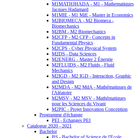
M1MATHJHADA - M1 - Mathematiques
Jacques Hadamard
M1MIE - M1 MiE - Master in Economics
M2BIOMECA - M2 Biomeca -
Biomechanics
M2BM - M2 Biomechanics
M2CFP - M2 CFP - Concepts in
Fundamental Physics
M2CPS - Cyber Physical System
M2DS - Data Sciences
M2ENERG - Master 2 Énergie
M2FLUIDS - M2 Fluids - Fluid
Mechanics
M2IGD - M2 IGD - Interaction, Graphic
and Design
M2MDA - M2 MdA - Mathématiques de
l'Aléatoire
M2MSV - M2 MSV - Mathématiques
pour les Sciences du Vivant
M2PIC - Projet Innovation Conception
Programme d'échange
PEI - Echanges PEI
Catalogue 2020 - 2021
Bachelor
BS - Bachelor of Science de l'Ecole