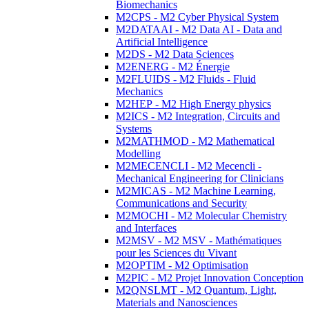
Biomechanics
M2CPS - M2 Cyber Physical System
M2DATAAI - M2 Data AI - Data and
Artificial Intelligence
M2DS - M2 Data Sciences
M2ENERG - M2 Énergie
M2FLUIDS - M2 Fluids - Fluid
Mechanics
M2HEP - M2 High Energy physics
M2ICS - M2 Integration, Circuits and
Systems
M2MATHMOD - M2 Mathematical
Modelling
M2MECENCLI - M2 Mecencli -
Mechanical Engineering for Clinicians
M2MICAS - M2 Machine Learning,
Communications and Security
M2MOCHI - M2 Molecular Chemistry
and Interfaces
M2MSV - M2 MSV - Mathématiques
pour les Sciences du Vivant
M2OPTIM - M2 Optimisation
M2PIC - M2 Projet Innovation Conception
M2QNSLMT - M2 Quantum, Light,
Materials and Nanosciences